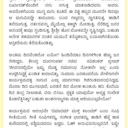
ಬರ್ಖಾದತ್’ಳೊಂದಿಗೆ ನಗು ನಗುತ್ತ ಮಾತನಾಡಿದವರು ಅವರು.
ಅವರೊಳಗೊಂದು ಮುಗ್ಧ ಮಗು ಕೂತಿದೆ. ಈ ವಿಶ್ವ ಹಬ್ಬದ ಮೂರನೇ ದಿನವೂ
ಆ ಮಗುವಿನದ್ದೇ ಕಾರುಬಾರು. ಬಂದ ಗಣ್ಯರನ್ನು ಸ್ವಾಗತಿಸುತ್ತ, ಹಾಡಿಗೆ
ತಲೆದೂಗುತ್ತ, ನರ್ತನವನ್ನು ಮೈಯೆಲ್ಲಾ ಕಣ್ಣಾಗಿ ನೋಡುತ್ತ, ನೆರೆದಿದ್ದ ಜನರ
ಆನಂದಕ್ಕೆ ತಾವೂ ಸ್ಪಂದಿಸುತ್ತ, ಶ್ರೀಶ್ರೀ ಹೊಸ ಲೋಕವನ್ನೇ ಸೃಷ್ಟಿಸಿದ್ದರು. ಬಹುಶಃ
ಅನೇಕ ಶತಮಾನಗಳ ನಂತರ ಯಮುನೆ ತನ್ನೊಡಲನ್ನು ಬಯಲಾಗಿಸಿಕೊಂಡು
ಆಸ್ತಿಕರೆದುರು ತೆರೆದುಕೊಂಡಿತ್ತು.
ಅಂತಿಮ ದಿನವೆಂತಲೋ ಏನೋ? ಹಿಂದಿನೆರಡೂ ದಿನಗಳಿಗಿಂತ ಹೆಚ್ಚು ಜನ
ಸೇರಿದ್ದರು. ಕೇಂದ್ರ ದೂರಸಂಪರ್ಕ ಸಚಿವ ರವಿಶಂಕರ್ ಪ್ರಸಾದ್
‘ಜೀವನದಲ್ಲಿಯೇ ಇಷ್ಟು ದೊಡ್ಡ ಸಮಾರಂಭ ನೋಡಲೇ ಇಲ್ಲ’ ಎಂದು
ಉದ್ಗರಿಸಿದ್ದಕ್ಕೆ ಖಂಡಿತ ಕಾರಣವಿತ್ತು. ಸುಮಾರು ಎರಡೂವರೆಯ ವೇಳೆಗಾಗಲೇ
ಕಾರ್ಯಕ್ರಮದತ್ತ ಸಾಗುವ ಎಲ್ಲಾ ಮಾರ್ಗಗಳೂ ಗಿಜಿಗುಡಲಾರಂಭಿಸಿದ್ದವು.
ಮೊದಲ ದಿನ ಮುಸಲಧಾರೆ, ಎರಡನೆ ದಿನ ಮೋಡ-ತುಂತುರು ಹನಿ. ಕೊನೆಯ
ದಿನ ಶುಭ್ರ ನೀಲಾಕಾಶ, ಬಿರು ಬಿಸಿಲು. ಪ್ರಕೃತಿ ಯಾವುದೋ ಅವ್ಯಕ್ತ ಸಂದೇಶ
ಕೊಡಲೆತ್ನಿಸಿತ್ತಾ? ಬಹುಶಃ ಅಂತರ್ಗಣ್ಣುಗಳು ಮಾತ್ರ ಅರಿಯಬಲ್ಲವೇನೋ?
ಕಾರ್ಯಕ್ರಮದ ಆರಂಭವೇ ‘ದಮಾದಮ್ ಮಸ್ತ್ ಕಲಂದರ್’ ಎಂಬ ಸೂಫಿ
ಗೀತೆಯಿಂದ. ಗೀತೆ ಸೂಫಿಗಳದ್ದು, ಸಂಗೀತ ಭಾರತದ್ದು. ಹಾಡಿಗೆ ಹೆಜ್ಜೆ ಹಾಕಿ
ಕುಣಿದವರಲ್ಲಿ ಪಶ್ಚಿಮದವರೂ ಇದ್ದರು. ಓಹ್! ಅನುಭವಿಸಬಲ್ಲವನಿಗೆ ಇಷ್ಟೇ