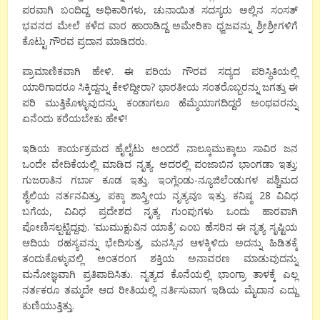
ಪರವಾಗಿ ಬಂದಿದ್ದ ಅಧಿಕಾರಿಗಳು, ಚುನಾಯಿತ ಸದಸ್ಯರು ಅಲ್ಲಿನ ಸಂಸತ್
ಭವನದ ಮೇಲೆ ಕಳೆದ ವಾರ ಹಾರಾಡಿದ್ದ ಅಮೇರಿಕಾ ಧ್ವಜವನ್ನು ಶ್ರೀಶ್ರೀಗಳಿಗೆ
ಕೊಟ್ಟು ಗೌರವ ಪ್ರದಾನ ಮಾಡಿದರು.
ಪ್ರಾಮಾಣಿಕವಾಗಿ ಹೇಳಿ. ಈ ಪರಿಯ ಗೌರವ ಸದ್ಯದ ಪರಿಸ್ಥಿತಿಯಲ್ಲಿ
ಯಾರಿಗಾದರೂ ಸಿಕ್ಕಿದ್ದನ್ನು ಕೇಳಿದ್ದೀರಾ? ಭಾರತೀಯ ಸಂತರೊಬ್ಬರನ್ನು ಜಗತ್ತು ಈ
ಪರಿ ಮುತ್ತಿಕೊಳ್ಳುವುದನ್ನು ಕಂಡಾಗಲೂ ಹೆಮ್ಮೆಯಾಗದಿದ್ದರೆ ಅಂಥವರನ್ನು
ಏನೆಂದು ಕರೆಯಬೇಕು ಹೇಳಿ!
ಇಡಿಯ ಕಾರ್ಯಕ್ರಮದ ಹೈಲೈಟು ಅಂದರೆ ನಾಲ್ಕೂಮುಕ್ಕಾಲು ಸಾವಿರ ಜನ
ಒಂದೇ ವೇದಿಕೆಯಲ್ಲಿ ಮಾಡಿದ ನೃತ್ಯ. ಅದರಲ್ಲಿ ಪಂಜಾಬಿನ ಭಾಂಗಡಾ ಇತ್ತು;
ಗುಜರಾತಿನ ಗರ್ಬಾ ಕೂಡ ಇತ್ತು. ಇಂಗ್ಲೆಂಡು-ನ್ಯೂಜಿಲೆಂಡುಗಳ ಪಶ್ಚಿಮದ
ಶೈಲಿಯ ನರ್ತನವಿತ್ತು, ಪಕ್ಕಾ ಶಾಸ್ತ್ರೀಯ ನೃತ್ಯವೂ ಇತ್ತು. ಕನಿಷ್ಠ 28 ವಿವಿಧ
ಬಗೆಯ, ವಿವಿಧ ಪ್ರದೇಶದ ನೃತ್ಯ ಗುಂಪುಗಳು ಒಂದು ಹಾರವಾಗಿ
ಪೋಣಿಸಲ್ಪಟ್ಟಿದ್ದವು. ‘ಮುಮುಕ್ಷುವಿನ ಯಾತ್ರೆ’ ಎಂಬ ಹೆಸರಿನ ಈ ನೃತ್ಯ ಸೃಷ್ಟಿಯ
ಆದಿಯ ರಹಸ್ಯವನ್ನು ಭೇದಿಸುತ್ತ, ಮನಸ್ಸಿನ ಆಳಕ್ಕಿಳಿದು ಅದನ್ನು ಹಿಡಿತಕ್ಕೆ
ತಂದುಕೊಳ್ಳುವಲ್ಲಿ ಅಂತರಂಗ ಶಕ್ತಿಯ ಅನಾವರಣ ಮಾಡುವುದನ್ನು
ಮನೋಜ್ಞವಾಗಿ ಪ್ರತಿಪಾದಿಸಿತು. ನೃತ್ಯದ ಕೊನೆಯಲ್ಲಿ ಭಾಂಗ್ರಾ ತಾಳಕ್ಕೆ ಎಲ್ಲ
ನರ್ತಕರೂ ತಮ್ಮದೇ ಆದ ರೀತಿಯಲ್ಲಿ ನರ್ತಿಸುವಾಗ ಇಡಿಯ ಮೈದಾನ ಎದ್ದು
ಕುಣಿಯುತ್ತಿತ್ತು.