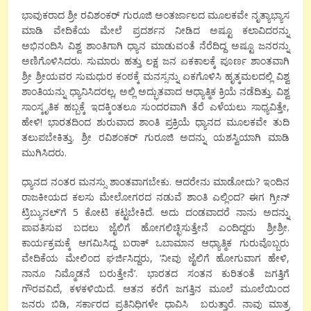
ಭಾವುಕರಾದ ಶ್ರೀ ರವಿಶಂಕರ್ ಗುರೂಜಿ ಅಂತರ್ಜಾಲದ ಮೂಲಕವೇ ನೃತ್ಯಾಭ್ಯಾಸ
ಮಾಡಿ ವೇದಿಕೆಯ ಮೇಲೆ ಪ್ರದರ್ಶನ ನೀಡಿದ ಅಷ್ಟೂ ಕಲಾವಿದರನ್ನು
ಅಭಿನಂದಿಸಿ ವಿಶ್ವ ಶಾಂತಿಗಾಗಿ ಧ್ಯಾನ ಮಾಡುವಂತೆ ನೆರೆದಿದ್ದ ಅಷ್ಟೂ ಜನರನ್ನು
ಅಣಿಗೊಳಿಸಿದರು. ಸುಮಾರು ಹತ್ತು ಲಕ್ಷ ಜನ ಏಕಕಾಲಕ್ಕೆ ಪೂರ್ಣ ಶಾಂತವಾಗಿ
ಶ್ರೀ ಶ್ರೀಯವರ ಸುಮಧುರ ಕಂಠಕ್ಕೆ ಮನಸ್ಸನ್ನು ಏಕಗೊಳಿಸಿ ಹೃತ್ಕಮಲದಲ್ಲಿ ವಿಶ್ವ
ಶಾಂತಿಯನ್ನು ಧ್ಯಾನಿಸಿದರಲ್ಲ, ಅಲ್ಲಿ ಅದ್ಭುತವಾದ ಆಧ್ಯಾತ್ಮಿಕ ಕ್ರಿಯೆ ನಡೆದಿತ್ತು. ವಿಶ್ವ
ಸಾಂಸ್ಕೃತಿಕ ಹಬ್ಬಕ್ಕೆ ಇದಕ್ಕಿಂತಲೂ ಸುಂದರವಾಗಿ ತೆರೆ ಎಳೆಯಲು ಸಾಧ್ಯವಿತ್ತೇ,
ಹೇಳಿ! ಭಾರತದಿಂದ ಶುರುವಾದ ಶಾಂತಿ ಪ್ರಕ್ರಿಯೆ ಧ್ಯಾನದ ಮೂಲಕವೇ ತುದಿ
ತಲುಪಬೇಕಿತ್ತು. ಶ್ರೀ ರವಿಶಂಕರ್ ಗುರೂಜಿ ಅದನ್ನು ಯಶಸ್ವಿಯಾಗಿ ಮಾಡಿ
ಮುಗಿಸಿದರು.
ಧ್ಯಾನದ ನಂತರ ಮನಸ್ಸು ಶಾಂತವಾಗಬೇಕು. ಆದರೇನು ಮಾಡೋದು? ಇಂದಿನ
ರಾಜಕೀಯದ ಕಲಸು ಮೇಲೋಗರದ ನಡುವೆ ಶಾಂತಿ ಎಲ್ಲಿಂದ? ಈಗ ಗ್ರೀನ್
ಟ್ರಿಬ್ಯುನಲ್’ಗೆ 5 ಕೋಟಿ ಕಟ್ಟಬೇಕಿದೆ. ಅದು ದಂಡವಾದರೆ ನಾನು ಅದನ್ನು
ಪಾವತಿಸುವ ಬದಲು ಜೈಲಿಗೆ ಹೋಗಲಿಚ್ಛಿಸುತ್ತೇನೆ ಎಂದಿದ್ದರು ಶ್ರೀಶ್ರೀ.
ಕಾರ್ಯಕ್ರಮಕ್ಕೆ ಆಗಮಿಸಿದ್ದ ಬರಾಕ್ ಒಬಾಮಾನ ಆಧ್ಯಾತ್ಮಿಕ ಗುರುವೊಬ್ಬರು
ವೇದಿಕೆಯ ಮೇಲಿಂದ ಘರ್ಜಿಸಿದ್ದರು, ‘ನೀವು ಜೈಲಿಗೆ ಹೋಗುವಾಗ ಹೇಳಿ,
ನಾನೂ ನಿಮ್ಮೊಡನೆ ಬರುತ್ತೇನೆ’. ಭಾರತದ ಸಂತನ ಕುರಿತಂತೆ ಜಗತ್ತಿಗೆ
ಗೌರವವಿದೆ, ಕಳಕಳಿಯಿದೆ. ಆತನ ಕರೆಗೆ ಜಗತ್ತಿನ ಮೂಲೆ ಮೂಲೆಯಿಂದ
ಜನರು ಬಿಡಿ, ಸರ್ಕಾರದ ಪ್ರತಿನಿಧಿಗಳೇ ಧಾವಿಸಿ ಬರುತ್ತಾರೆ. ನಾವು ಮಾತ್ರ