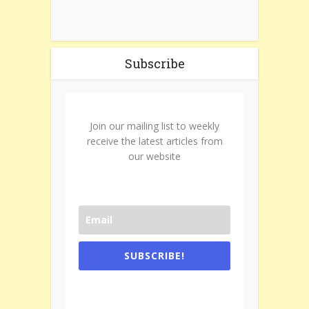
Subscribe
Join our mailing list to weekly
receive the latest articles from
our website
SUBSCRIBE!
One e-mail a week. We don't spam.
Don't forget to check the promotional
tab if you are using gmail.