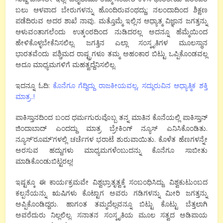
ಬಲು ಆಳವಾದ ಬೇರುಗಳನ್ನು ಹೊಂದಿರುವಂಥದ್ದು; ನಲಂದಾದಿಂದ ಶಿಕ್ಷಣ
ಪಡೆದಿರುವ ಅದರ ಶಾಖೆ ನಾವು. ಮತ್ತೊಮ್ಮೆ ಇಲ್ಲಿನ ಆಧ್ಯಾತ್ಮ ವಿಜ್ಞಾನ ಜಗತ್ತನ್ನು
ಆಳುವಂತಾಗಲೆಂದು ಉತ್ಕಂಠದಿಂದ ನುಡಿದರಲ್ಲ ಅದನ್ನೂ ಹೆಮ್ಮೆಯಿಂದ
ಹೇಳಿಕೊಳ್ಳಬೇಕೆನಿಸಲಿಲ್ಲ. ಜಗತ್ತಿನ ಎಲ್ಲಾ ಸಂಸ್ಕೃತಿಗಳ ಮೂಲಸ್ಥಾನ
ಭಾರತವೆಂದು ಪಶ್ಚಿಮದ ರಾಷ್ಟ್ರಗಳೂ ತಮ್ಮ ಅಹಂಕಾರ ಬಿಟ್ಟು ಒಪ್ಪಿಕೊಂಡವಲ್ಲ
ಅದೂ ಮಾಧ್ಯಮಗಳಿಗೆ ಮಹತ್ವದ್ದೆನಿಸಲಿಲ್ಲ.
ಇದನ್ನೂ ಓದಿ:
ಕೊನೆಗೂ ಗೆದ್ದಿದ್ದು ರಾಜಕೀಯವಲ್ಲ, ಸದ್ಗುರುವಿನ ಆಧ್ಯಾತ್ಮಿಕ ಶಕ್ತಿ
ಮಾತ್ರ..!
ಪಾಕಿಸ್ತಾನದಿಂದ ಬಂದ ಧರ್ಮಗುರುವೊಬ್ಬ ತನ್ನ ಮಾತಿನ ಕೊನೆಯಲ್ಲಿ ಪಾಕಿಸ್ತಾನ್
ಜಿಂದಾಬಾದ್ ಎಂದದ್ದು ಮಾತ್ರ ಬ್ರೇಕಿಂಗ್ ನ್ಯೂಸ್ ಎನಿಸಿಕೊಂಡಿತು.
ನ್ಯೂಸ್’ರೂಮ್’ಗಳಲ್ಲಿ ಚರ್ಚೆಗಳ ಭರಾಟೆ ಶುರುವಾಯಿತು. ಕೊಳೆತ ಹೆಣಗಳನ್ನೇ
ಅರಸುವ ಹದ್ದುಗಳು ಮಾಧ್ಯಮಗಳೆಂಬುದನ್ನು ಕೊನೆಗೂ ಸಾಬೀತು
ಮಾಡಿಕೊಂಡುಬಿಟ್ಟರಲ್ಲ!
ಇಷ್ಟಕ್ಕೂ ಈ ಕಾರ್ಯಕ್ರಮವೇ ವಿಶ್ವಭ್ರಾತೃತ್ವಕ್ಕೆ ಸಂಬಂಧಿಸಿದ್ದು. ವಿಶ್ವಕುಟುಂಬದ
ಕಲ್ಪನೆಯನ್ನು ಋಷಿಗಳು ಕೊಟ್ಟಾಗ ಅವರು ಗಡಿಗಳನ್ನು ಮೀರಿ ಜಗತ್ತನ್ನು
ಅಪ್ಪಿಕೊಂಡಿದ್ದರು. ಹಾಗಂತ ತಮ್ಮದೆಲ್ಲವನ್ನೂ ಬಿಟ್ಟು ಕೊಟ್ಟು ಬೆತ್ತಲಾಗಿ
ಅವರೆದುರು ನಿಲ್ಲಲಿಲ್ಲ. ಸನಾತನ ಸಂಸ್ಕೃತಿಯ ಮೂಲ ಸತ್ವದ ಅಡಿಪಾಯ