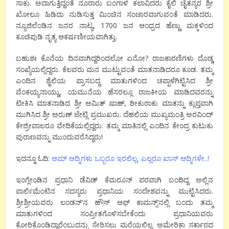
ಸಾಕು. ಅದಾಗುತ್ತಿದ್ದಂತೆ ನೂರಾರು ಬಂಗಾಳಿ ಕಲಾವಿದರು ಕೈಲಿ ಚೈತನ್ಯರ ಶ್ರೀ
ಖೋಲೂ ಹಿಡಿದು ನುಡಿಸುತ್ತ ಮಿಂಚಿನ ಸಂಚಾರವಾಗುವಂತೆ ಮಾಡಿದರು.
ನ್ಯೂಜಿಲೆಂಡಿನ ಜನರ ನಾಟ್ಯ, 1700 ಜನ ಆಂಧ್ರದ ಹೆಣ್ಣು ಮಕ್ಕಳಿಂದ
ಕೂಚಿಪುಡಿ ನೃತ್ಯ ಆಕರ್ಷಣೀಯವಾಗಿತ್ತು.
ಬಹುಶಃ ಕೊನೆಯ ದಿನವಾಗಿದ್ದರಿಂದಲೋ ಏನೋ? ರಾಜಕಾರಣಿಗಳು ದೊಡ್ಡ
ಸಂಖ್ಯೆಯಲ್ಲಿದ್ದರು. ಕೆಲವರು ಮನ ಮುಟ್ಟುವಂತೆ ಮಾತನಾಡಿದರೂ ಕೂಡ. ತಮ್ಮ
ಎಂದಿನ ಶೈಲಿಯ ಪ್ರಾಸಬದ್ಧ ಮಾತುಗಳಿಂದ ಚಪ್ಪಾಳೆಗಿಟ್ಟಿಸಿದ ಶ್ರೀ
ವೆಂಕಯ್ಯನಾಯ್ಡು, ಯಮುನೆಯ ಹೆಸರಲ್ಲೂ ರಾಜಕೀಯ ಮಾಡಿದವರನ್ನು
ಟೀಕಿಸಿ ಮಾತನಾಡಿದ ಶ್ರೀ ಅಮಿತ್ ಷಾಹ್, ಠೀಕುಠಾಕು ಮಾತನ್ನು ಕ್ಲುಪ್ತವಾಗಿ
ಮುಗಿಸಿದ ಶ್ರೀ ಅರುಣ್ ಜೇಟ್ಲಿ ಪ್ರಮುಖರು. ದೆಹಲಿಯ ಮುಖ್ಯಮಂತ್ರಿ ಅರವಿಂದ್
ಕೇಜ್ರೀವಾಲರೂ ವೇದಿಕೆಯಲ್ಲಿದ್ದರು. ತಮ್ಮ ಮಾತಿನಲ್ಲಿ ಎಂದಿನ ಕೇಂದ್ರ ಕುಟುಕು
ಪುರಾಣವನ್ನು ಮುಂದುವರೆಸಿದ್ದರು!
ಇದನ್ನೂ ಓದಿ:
ಆಮ್ ಆದ್ಮಿಗಳು ಒಬ್ಬರೂ ಇರಲಿಲ್ಲ, ಎಲ್ಲರೂ ಖಾಸ್ ಆದ್ಮಿಗಳೇ..!
ಇಂಗ್ಲೇಂಡಿನ ಪ್ರಧಾನಿ ಡೆವಿಡ್ ಕೆಮರೂನ್ ಪರವಾಗಿ ಬಂದಿದ್ದ ಅಲ್ಲಿನ
ಪಾರ್ಲಿಮೆಂಟಿನ ಸದಸ್ಯರು ಪ್ರಧಾನಿಯ ಸಂದೇಶವನ್ನು ಮುಟ್ಟಿಸಿದರು.
ಶ್ರೀಶ್ರೀಯವರು ಲಂಡನ್’ನ ಹೌಸ್ ಆಫ್ ಕಾಮನ್ಸ್’ನಲ್ಲಿ ಬಂದು ತಮ್ಮ
ಮಾತುಗಳಿಂದ ಸಂಪ್ರೀತಗೊಳಿಸಬೇಕೆಂದು ಪ್ರಧಾನಿಯವರು
ಕೋರಿಕೊಂಡಿದ್ದಾರೆಂಬುದನ್ನು ಸೇರಿಸಲು ಮರೆಯಲಿಲ್ಲ. ಅಮೇರಿಕಾ ಸರ್ಕಾರದ