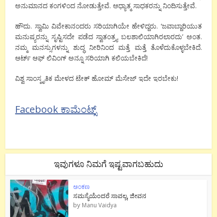
ಅನುಮಾನದ ಕಂಗಳಿಂದ ನೋಡುತ್ತೇವೆ. ಆಧ್ಯಾತ್ಮ ಸಾಧಕರನ್ನು ನಿಂದಿಸುತ್ತೇವೆ.
ಹೌದು. ಸ್ವಾಮಿ ವಿವೇಕಾನಂದರು ಸರಿಯಾಗಿಯೇ ಹೇಳಿದ್ದರು. ‘ಜವಾಬ್ದಾರಿಯುತ
ಮನುಷ್ಯರನ್ನು ಸೃಷ್ಟಿಸದೇ ಪಡೆದ ಸ್ವಾತಂತ್ರ್ಯ ಬಲಶಾಲಿಯಾಗಿರಲಾರದು’ ಅಂತ.
ನಮ್ಮ ಮನಸ್ಸುಗಳನ್ನು ಶುದ್ಧ ನೀರಿನಿಂದ ಮತ್ತೆ ಮತ್ತೆ ತೊಳೆದುಕೊಳ್ಳಬೇಕಿದೆ.
ಆರ್ಟ್ ಆಫ್ ಲಿವಿಂಗ್ ಅನ್ನೂ ಸರಿಯಾಗಿ ಕಲಿಯಬೇಕಿದೆ!
ವಿಶ್ವ ಸಾಂಸ್ಕೃತಿಕ ಮೇಳದ ಟೇಕ್ ಹೋಮ್ ಮೆಸೇಜ್ ಇದೇ ಇರಬೇಕು!
Facebook ಕಾಮೆಂಟ್ಸ್
ಇವುಗಳೂ ನಿಮಗೆ ಇಷ್ಟವಾಗಬಹುದು
ಅಂಕಣ
ಸಮಸ್ಯೆಯೆಂದರೆ ಸಾವಲ್ಲ, ಜೀವನ
by
Manu Vaidya