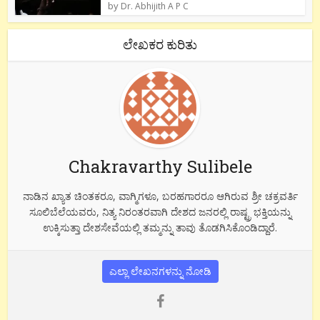
by
Dr. Abhijith A P C
ಲೇಖಕರ ಕುರಿತು
Chakravarthy Sulibele
ನಾಡಿನ ಖ್ಯಾತ ಚಿಂತಕರೂ, ವಾಗ್ಮಿಗಳೂ, ಬರಹಗಾರರೂ ಆಗಿರುವ ಶ್ರೀ ಚಕ್ರವರ್ತಿ
ಸೂಲಿಬೆಲೆಯವರು, ನಿತ್ಯ ನಿರಂತರವಾಗಿ ದೇಶದ ಜನರಲ್ಲಿ ರಾಷ್ಟ್ರ ಭಕ್ತಿಯನ್ನು
ಉಕ್ಕಿಸುತ್ತಾ ದೇಶಸೇವೆಯಲ್ಲಿ ತಮ್ಮನ್ನು ತಾವು ತೊಡಗಿಸಿಕೊಂಡಿದ್ದಾರೆ.
ಎಲ್ಲಾ ಲೇಖನಗಳನ್ನು ನೋಡಿ