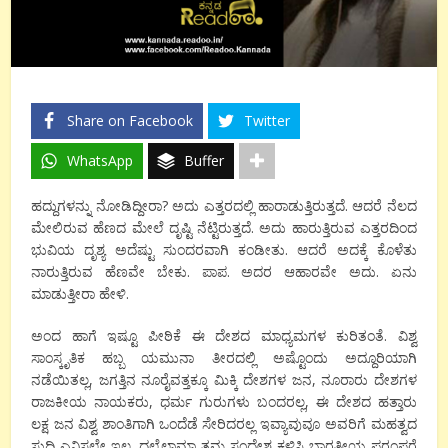
Share on Facebook
Twitter
WhatsApp
Buffer
ಹದ್ದುಗಳನ್ನು ನೋಡಿದ್ದೀರಾ? ಅದು ಎತ್ತರದಲ್ಲಿ ಹಾರಾಡುತ್ತಿರುತ್ತದೆ. ಆದರೆ ನೆಲದ
ಮೇಲಿರುವ ಹೆಣದ ಮೇಲೆ ದೃಷ್ಟಿ ನೆಟ್ಟಿರುತ್ತದೆ. ಅದು ಹಾರುತ್ತಿರುವ ಎತ್ತರದಿಂದ
ಭುವಿಯ ದೃಶ್ಯ ಅದೆಷ್ಟು ಸುಂದರವಾಗಿ ಕಂಡೀತು. ಆದರೆ ಅದಕ್ಕೆ ಕೊಳೆತು
ನಾರುತ್ತಿರುವ ಹೆಣವೇ ಬೇಕು. ಪಾಪ. ಅದರ ಆಹಾರವೇ ಅದು. ಏನು
ಮಾಡುತ್ತೀರಾ ಹೇಳಿ.
ಅಂದ ಹಾಗೆ ಇಷ್ಟೂ ಪೀಠಿಕೆ ಈ ದೇಶದ ಮಾಧ್ಯಮಗಳ ಕುರಿತಂತೆ. ವಿಶ್ವ
ಸಾಂಸ್ಕೃತಿಕ ಹಬ್ಬ ಯಮುನಾ ತೀರದಲ್ಲಿ ಅಷ್ಟೊಂದು ಅದ್ದೂರಿಯಾಗಿ
ನಡೆಯಿತಲ್ಲ, ಜಗತ್ತಿನ ನೂರೈವತ್ತಕ್ಕೂ ಮಿಕ್ಕಿ ದೇಶಗಳ ಜನ, ನೂರಾರು ದೇಶಗಳ
ರಾಜಕೀಯ ನಾಯಕರು, ಧರ್ಮ ಗುರುಗಳು ಬಂದರಲ್ಲ, ಈ ದೇಶದ ಹತ್ತಾರು
ಲಕ್ಷ ಜನ ವಿಶ್ವ ಶಾಂತಿಗಾಗಿ ಒಂದೆಡೆ ಸೇರಿದರಲ್ಲ ಇವ್ಯಾವುವೂ ಅವರಿಗೆ ಮಹತ್ವದ
ಸುದ್ದಿ ಎನಿಸಲೇ ಇಲ್ಲ. ದಲೈಲಾಮಾ ತಮ್ಮ ಸಂದೇಶ ಕಳಿಸಿ ಭಾರತೀಯ ಪರಂಪರೆ