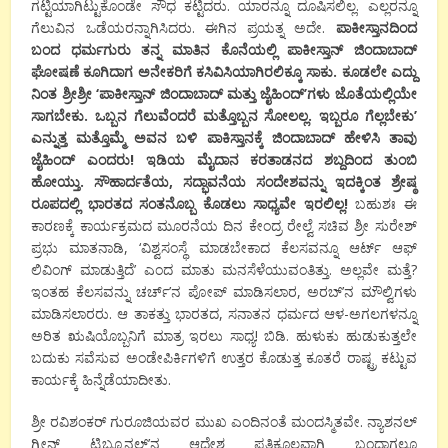
ಗಟ್ಟಿಯಾಗಿಟ್ಟುಕೊಂಡೇ ಸೌಧ ಕಟ್ಟಿದರು. ಯಾರನ್ನೂ ದೂಷಿಸಲಿಲ್ಲ. ಎಲ್ಲರನ್ನೂ
ಗೆಲುವಿನ ಒಡೆಯರನ್ನಾಗಿಸಿದರು. ಈಗಿನ ಪ್ರಯತ್ನ ಅದೇ.
ಪಾಕೀಸ್ತಾನದಿಂದ
ಬಂದ ಧರ್ಮಗುರು ತನ್ನ ಮಾತಿನ ಕೊನೆಯಲ್ಲಿ ಪಾಕೀಸ್ತಾನ್ ಜಿಂದಾಬಾದ್
ಘೋಷಣೆ ಕೂಗಿದಾಗ ಅನೇಕರಿಗೆ ಕಸಿವಿಸಿಯಾಗಿರಲಿಕ್ಕೂ ಸಾಕು. ಕೂಡಲೇ ಎದ್ದು
ನಿಂತ ಶ್ರೀಶ್ರೀ ‘ಪಾಕೀಸ್ತಾನ್ ಜಿಂದಾಬಾದ್ ಮತ್ತು ಜೈಹಿಂದ್’ಗಳು ಜೊತೆಯಲ್ಲಿಯೇ
ಸಾಗಬೇಕು. ಒಬ್ಬನ ಗೆಲುವೆಂದರೆ ಮತ್ತೊಬ್ಬನ ಸೋಲಲ್ಲ. ಇಬ್ಬರೂ ಗೆಲ್ಲಬೇಕು’
ಎನ್ನುತ್ತ ಮತ್ತೊಮ್ಮೆ ಅವನ ಬಳಿ ಪಾಕಿಸ್ತಾನಕ್ಕೆ ಜಿಂದಾಬಾದ್ ಹೇಳಿಸಿ ತಾವು
ಜೈಹಿಂದ್ ಎಂದರು! ಇಡಿಯ ಮೈದಾನ ಕರತಾಡನದ ಶಬ್ದದಿಂದ ತುಂಬಿ
ಹೋಯ್ತು. ಸೌಹಾರ್ದತೆಯ, ಸದ್ಭಾವನೆಯ ಸಂದೇಶವನ್ನು ಇದಕ್ಕಿಂತ ಶ್ರೇಷ್ಠ
ರೂಪದಲ್ಲಿ ಭಾರತದ ಸಂತನೊಬ್ಬ ಕೊಡಲು ಸಾಧ್ಯವೇ ಇರಲಿಲ್ಲ!
ಬಹುಶಃ ಈ
ಕಾರಣಕ್ಕೆ ಕಾರ್ಯಕ್ರಮದ ಮೂರನೆಯ ದಿನ ಕೇಂದ್ರ ರೇಲ್ವೆ ಸಚಿವ ಶ್ರೀ ಸುರೇಶ್
ಪ್ರಭು ಮಾತನಾಡಿ, ‘ವಿಶ್ವಸಂಸ್ಥೆ ಮಾಡಬೇಕಾದ ಕೆಲಸವನ್ನೂ ಆರ್ಟ್ ಆಫ್
ಲಿವಿಂಗ್ ಮಾಡುತ್ತಿದೆ’ ಎಂದ ಮಾತು ಮನಸೆಳೆಯುವಂತಿತ್ತು. ಅಲ್ಲವೇ ಮತ್ತೆ?
ಇಂತಹ ಕೆಲಸವನ್ನು ಚರ್ಚ್’ನ ಪೋಪ್ ಮಾಡಿಸಲಾರ, ಅರಬ್’ನ ಮೌಲ್ವಿಗಳು
ಮಾಡಿಸಲಾರರು. ಆ ತಾಕತ್ತು ಭಾರತದ, ಸನಾತನ ಧರ್ಮದ ಆಳ-ಅಗಲಗಳನ್ನೂ
ಅರಿತ ಋಷಿಯೊಬ್ಬನಿಗೆ ಮಾತ್ರ ಇರಲು ಸಾಧ್ಯ! ಬಿಡಿ. ಹುಳುಕು ಹುಡುಕುತ್ತಲೇ
ಬದುಕು ಸವೆಸುವ ಅಂಡೇಪಿರ್ಕಿಗಳಿಗೆ ಉತ್ತರ ಕೊಡುತ್ತ ಕೂತರೆ ರಾಷ್ಟ್ರ ಕಟ್ಟುವ
ಕಾರ್ಯಕ್ಕೆ ಹಿನ್ನೆಡೆಯಾದೀತು.
ಶ್ರೀ ರವಿಶಂಕರ್ ಗುರೂಜಿಯವರ ಮುಖ ಎಂದಿನಂತೆ ಮಂದಸ್ಮಿತವೇ. ನ್ಯಾಶನಲ್
ಗ್ರೀನ್ ಟ್ರಿಬ್ಯೂನಲ್’ನ ಆದೇಶ ಪ್ರತಿಕೂಲವಾಗಿ ಬಂದಾಗಲೂ