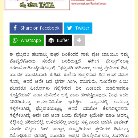
Share on Facebook
Twitter
WhatsApp
Buffer
ಈ ಫೆಬ್ರವರಿ ಹದಿನಾಲ್ಕು ಹತ್ತಿರ ಬಂತೆಂದರೆ ಸಾಕು ಪ್ರತೀ ಬಾರಿಯೂ ನಮ್ಮ
ಮೊಬೈಲಿಗೊಂದು ಸಂದೇಶ ಬಂದಿರುತ್ತದೆ. ಈಗೀಗ ಫೇಸ್ಬುಕ್’ನಲ್ಲೂ
ತಗಲಾಕೊಂಡಿರುತ್ತೇವೆ(ಟ್ಯಾಗ್). “ಫೆಬ್ರವರಿ ಹದಿನಾಲ್ಕು ಅಂದ್ರೆ ಪ್ರೇಮಿಗಳ ದಿನ,
ಯುವಕ ಯುವತಿಯರು ಕುಡಿದು ಕುಣಿದು ಕುಪ್ಪಳಿಸುವ ದಿನ ಅಂತ ನಮಗೆ
ಗೊತ್ತು, ಆದರೆ ಅದೇ ದಿನ ಭಗತ್ ಸಿಂಗ್, ರಾಜಗುರು, ಸುಖದೇವ್ ಎಂಬ
ಮೂವರೂ ಹೀರೋಗಳು ಗಲ್ಲಿಗೇರಿದ ದಿನ ಎಂಬುದು ಯಾರಿಗಾದರೂ
ಗೊತ್ತಿದೆಯಾ?” ಎಂಬ ಮೆಸೇಜಿನ ಬಗ್ಗೆ ನಾನು ಹೇಳುತ್ತಿರುವುದು. ನೀವು ಇದರ
ಕಿರಿಕಿರಿಯನ್ನು ಅನುಭವಿಸಿಯೇ ಇರುತ್ತೀರ. ವಾಸ್ತವದಲ್ಲಿ ಅವರನ್ನು
ಗಲ್ಲಿಗೇರಿಸಿದ್ದು ಫೆಬ್ರವರಿಯಲ್ಲಲ್ಲ, ಆದರೆ ಯಾರೋ ಕೆಲಸವಿಲ್ಲದವನು
ಗಲ್ಲಿಗೇರಿಸಿದ್ದು ಅದೇ ದಿನ ಅಂತ ಒಂದು ಮೆಸ್ಸೇಜ್ ಕ್ರಿಯೇಟ್ ಮಾಡಿ ಅದನ್ನು
ನೆಟ್ಟಿನಲ್ಲಿ ಹರಿಯಬಿಟ್ಟ. ಉಳಿದವರೆಲ್ಲ ಅದನ್ನೇ ಸತ್ಯ ಎಂದು ಭಾವಿಸಿ ಫಾರ್ವಡ್
ಮಾಡೇ ಬಿಟ್ಟರು. ಹೀಗೆ ಪಾಶ್ಚಾತ್ಯ ಸಂಸ್ಕೃತಿಯಾದ ಪ್ರೇಮಿಗಳ ದಿನವನ್ನು
ವಿರೋಧಿಸುವ ಭರದಲ್ಲಿ, ಮೂವರು ಅಪ್ಪಟ ದೇಶಪ್ರೇಮಿಗಳನ್ನು ತಿಂಗಳಿಗೂ