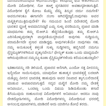
ಮುಂದುವರಿಯುವುದು ಆಭಾಸವೆನಿಸುತ್ತದೆ. ಕೆಲವೊಮ್ಮೆ ಇದು ಅತಿರೇಕವೆನಿಸಿ
ಮೋದಿ ವಿರೋಧಿಗಳ, ಸೋ ಕಾಲ್ಡ್ ಪ್ರಗತಿಪರರ ಅಪಹಾಸ್ಯಕೀಡಾಗುತ್ತಿವೆ.
ವಿರೋಧಿಗಳ ಕೈಗೆ ಕೋಲು ಕೊಟ್ಟು ಪೆಟ್ಟು ತಿನ್ನುವ ದರ್ದು ನಮಗೇಕೆ?
ಅವರುಗಳಂತೂ ಈಗಾಗಲೇ ನಂಗಾ ಆಗಿಬಿಟ್ಟಿದ್ದಾರೆ,ನಾವುಗಳೂ ಅವರ
ಮಟ್ಟಕ್ಕಿಳಿಯುತ್ತಿರುವುದೇಕೆ? ಕೆಲ ಸಮಯದ ಹಿಂದೆ ವಿದೇಶದಲ್ಲಿ ಮೋದಿ
ಭಾರತದ ಧ್ವಜಕ್ಕೆ ಅಪಮಾನಿಸಿದ್ದಾರೆ ಎಮ್ಬ ಸುಳ್ಳು ವರದಿಯನ್ನು ಪ್ರಚಾರ ಮಾಡಿ
ಮಾಧಮಗಳು ತಮ್ಮ ಟಿ.ಆರ್.ಪಿ ಹೆಚ್ಚಿಸಿಕೊಂಡಿದ್ದವು. ತಮ್ಮ ಟಿ.ಆರ್.ಪಿ
ಏರಿಸಿಕೊಳ್ಳುವುದಕ್ಕಾಗಿ ವಾಸ್ತವತೆಯನ್ನರಿಯದೆ ಅವುಗಳು ಸುದ್ದಿಯನ್ನು
ಪರಾಮರ್ಶಿಸದೇ ಪ್ರಸಾರ ಮಾಡಿದ್ದವು. ಅವುಗಳಂತೆಯೇ ನಾವುಗಳೂ ಸಹ,
ನಮ್ಮ ಅನುಕೂಲಕ್ಕೆ ತಕ್ಕಂತೆ ಸುಳ್ಳು ಸುದ್ದಿಗಳನ್ನು ಹಬ್ಬಿಸಿದರೆ ನಮಗೂ
ಪ್ರೆಸ್ಟಿಟ್ಯೂಟ್’ಗಳಿಗಿರುವ ವ್ಯತ್ಯಾಸವೇನು? ಫೇಸ್ಬುಕ್ ಕೂಡಾ ಒಂದು ಮಾಧ್ಯಮವೇ
ಆಗಿರುವುದರಿಂದ ನಮ್ಮನ್ನೂ ಕೂಡಾ ಪ್ರೆಸ್ಟಿಟ್ಯೂಟ್’ಗಳೆಂದು ಕರೆಯಬಹುದಲ್ಲವೇ?
ಇತಿಹಾಸವನ್ನು ಸರಿ ತಿಳಿಯದೆ, ಪ್ರಚಾರದ ಆಸೆಗಾಗಿ, ಎಂದೋ ಸತ್ತ ವೀರನನ್ನು
ಇನ್ನೆಂದೋ ಸಾಯಿಸುವುದು, ಯಾವುದೋ ಹುತಾತ್ಮನ ಭಾವಚಿತ್ರಕ್ಕೆ ಬದಲಾಗಿ
ಮತ್ತೊಬ್ಬ ವೀರನ ಭಾವಚಿತ್ರ ಹಾಕುವುದು ಅವರ ನಿಜವಾದ ತ್ಯಾಗ,ಬಲಿದಾನಕ್ಕೆ
ಮಾಡುವ ಅಪಚಾರವಾಗುತ್ತದೆ. ಸದ್ಯದ ಮಟ್ಟಿಗೆ ಮೋದಿ ನಮ್ಮ ದೇಶಕ್ಕೆ
ಅನಿವಾರ್ಯ., ಒಂದಲ್ಲಾ ಒಂದು ವಿಷಯ ಹಿಡಿದುಕೊಂಡು ತಗಾದೆ
ತೆಗೆಯುವುದು ರಾಹುಲನಂಥ ವಿರೋಧಿಗಳಿಗೆ ಅನಿವಾರ್ಯ. ಆದರೂ ನಾವು
ದೇಶದ್ರೋಹಿಗಳನ್ನು, ಮೋದಿ ವಿರೋಧಿಗಳನ್ನು ವಿರೋಧಿಸುವ ಭರದಲ್ಲಿ
ಅಸಂಬದ್ಧ ಪ್ರಲಾಪಗಳನ್ನು ಮಾಡಿದರೆ ಅದು ಯಾರಿಗೂ ಶೋಭೆ ತರದು..