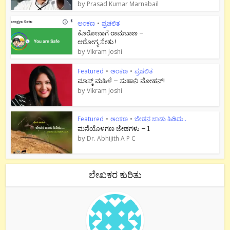
by
Prasad Kumar Marnabail
ಅಂಕಣ
•
ಪ್ರಚಲಿತ
ಕೊರೋನಾಗೆ ರಾಮಬಾಣ –
ಆರೋಗ್ಯ ಸೇತು !
by
Vikram Joshi
Featured
•
ಅಂಕಣ
•
ಪ್ರಚಲಿತ
ಮಾಸ್ಕ್ ಮಹಿಳೆ – ಸುಹಾನಿ ಮೋಹನ್!
by
Vikram Joshi
Featured
•
ಅಂಕಣ
•
ಜೇಡನ ಜಾಡು ಹಿಡಿದು..
ಮನೆಯೊಳಗಣ ಜೇಡಗಳು – 1
by
Dr. Abhijith A P C
ಲೇಖಕರ ಕುರಿತು