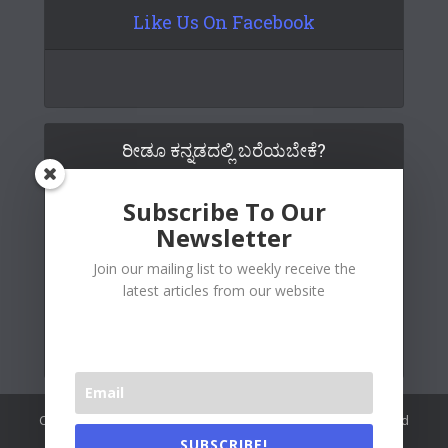
Like Us On Facebook
ರೀಡೂ ಕನ್ನಡದಲ್ಲಿ ಬರೆಯಬೇಕೆ?
Subscribe To Our
Newsletter
Join our mailing list to weekly receive the
latest articles from our website
Copywrite© 2026 Readoo Media Private Limited. Created and
maintained by
The Web People
.
SUBSCRIBE!