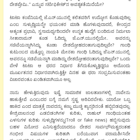
ದೇಶಪ್ರೇಮಿ..” ಎನ್ನುವ ಸರ್ಟಿಫಿಕೇಟ್’ನ ಅವಶ್ಯಕತೆಯಿದೆಯೇ?
ಟಾಟಾ ಕಂಪೆನಿಯಲ್ಲಿ ಜೆ.ಎನ್.ಯುನಲ್ಲಿ ಕಲಿತವರಿಗೆ ಉದ್ಯೋಗ ಕೊಡುವುದಿಲ್ಲ
ಎಂಬ ಸುಳ್ಸುದ್ದಿಯನ್ನೇ ಭಯಂಕರ ಮಾಡಿ ಹೊಗಳುವುದಾದರೆ, ಕೇಂದ್ರದ
ಅತ್ಯಂತ ಪ್ರಭಾವಿ, ಸ್ವಸಾಮರ್ಥ್ಯದಿಂದಲೇ ಉನ್ನತ ಹುದ್ದೆಗೆ ಬಂದಿರುವ ನಿರ್ಮಲಾ
ಸೀತಾರಾಮನ್ ಕೂಡ ಓದಿದ್ದು ಜೆ.ಎನ್.ಯುನಲ್ಲಿಯೇ.. ಅವರನ್ನು
ಸಚಿವೆಯನ್ನಾಗಿಸಿದ್ದು ಕೂಡಾ ದೇಶದ್ರೋಹದಂತಾಗುವುದಿಲ್ಲವೇ? ಗಾಂಧಿ
ಕುಟುಂಬದ ಮತ್ತೊಬ್ಬ ನಾಯಕಿ ಮೇನಕಾ ಗಾಂಧಿ ಓದಿದ್ದೂ ಜೆ’ಎನ್.ಯುನಲ್ಲಿ.
ಅವರನ್ನೂ ಸಚಿವೆಯನ್ನಾಗಿ ಮಾಡಿದ್ದು ದೇಶದ್ರೋಹದಂತಾಗುವುದಿಲ್ಲವೇ? ಒಂದು
ವೇಳೆ ಟಾಟಾ ಆ ಥರದ ನಿರ್ಧಾರ ತೆಗೆದುಕೊಳ್ಳುತ್ತಿದ್ದರೂ ಅದೊಂದು
ಮೂರ್ಖತನದ ನಿರ್ಧಾರವಾಗಿರುತ್ತಿತ್ತೇ ವಿನಹ ಈ ಥರಾ ಸಂಭ್ರಮಿಸುವಂತಹಾ
ವಿಚಾರವಂತೂ ಖಂಡಿತವಾಗಿಯೂ ಅಲ್ಲ.
ನಾನು ಹೇಳುತ್ತಿರುವುದು ಇಷ್ಟೆ ಸಾಮಾಜಿಕ ಜಾಲತಾಣಗಳಲ್ಲಿ ನಾವೇನು
ಹಾಕುತ್ತೇವೆ ಎಂಬುದರ ಬಗ್ಗೆ ನಮಗೆ ಸ್ಪಷ್ಟ ಅರಿವಿರಬೇಕು. ಯಾರೋ ಒಬ್ಬ
ಹಾಕಿದ ಎಂದ ಮಾತ್ರಕ್ಕೆ ನಾವದನ್ನು ಕಣ್ಣು ಮುಚ್ಚಿ ಕ್ಯಾನ್ಸರಿನಂತೆ ಹಬ್ಬಿಬಿಡವುದಲ್ಲ.
ಕೇಜ್ರಿವಾಲನಂಥ ಎಡಬಿಡಂಗಿಗಳ ಕುರಿತು, ರಾಹುಲ್ ಗಾಂಧಿಯಂತಹ
ಎಳಸುಗಳ ಕುರಿತು ಸುಳ್ಸುದ್ದಿಗಳನ್ನು(Troll or fake news) ಹಬ್ಬಿಸುವುದು
ಬಹಳ ವಿನೋದ ಎನಿಸುತ್ತದೆಯಾದರೂ ದೇಶದ ಸಾರ್ವಭೌಮತ್ವದಂತಹ
ಗಂಭೀರ ವಿಷಯಗಳ ಕುರಿತಾಗಿ ಬರೆಯುವಾಗ ಪರಾಮರ್ಶಿಸಿದೇ