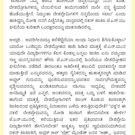
“ಟಾಟಾಜೀ ನಿಮ್ಮ ಹರಿದು ಹೋಗಿರೋ ಚಪ್ಪಲಿಯಿದ್ದರೆ ನನಗೆ ಕೊಡಿ,
ದೇಶದ್ರೋಹಿಗಳನ್ನು ಬೆಂಬಲಿಸುವ ತಾಯಿಗಂಡರಿಗೆ ನಾನೇ ನನ್ನ ಕೈಯಾರೆ
ಹೊಡೆಯುತ್ತೇನೆ. ನಿಮ್ಮಂತಾ ದೇಶಪ್ರೇಮಿಗಳಿಗೆ ನನ್ನದೊಂದು ಸಲಾಂ” ಎಂದು
ಹಾಕಿದ್ದನ್ನು ನೋಡಿ ನನಗೆ ಪಿಚ್ಚೆನಿಸಿತ್ತು. ವಾಸ್ತವದಲ್ಲಿ ರತನ್ ಟಾಟಾ ಜೆ.ಎನ್.ಯು
ಘಟನೆಯ ಕುರಿತಾಗಿ ಒಂದಕ್ಷರವನ್ನೂ ಮಾತನಾಡಿರಲಿಲ್ಲ.
ಅಲ್ಲಾರಿ… ಅವರಿಗೇನಾದ್ರೂ ತಲೆಕೆಟ್ಟಿದೆಯಾ ಅಂಥಾ ನಿರ್ಧಾರ ತೆಗೆದುಕೊಳ್ಳಲು?
ಯಾರೋ ಒಂದಿಬ್ಬರು ದೇಶದ್ರೋಹದ ಹಾದಿ ಹಿಡಿದ ಮಾತ್ರಕ್ಕೆ ಜೆ.ಎನ್.ಯುನ
ಯಾವುದೇ ವಿದ್ಯಾರ್ಥಿಗಳಿಗೂ ಕೆಲಸ ಕೊಡಲ್ಲ ಎನ್ನಲು ಟಾಟಾ ಏನು ನಮ್ಮಂಥಾ
ಸಣ್ಣ ಮನಸ್ಸಿನವರಾ? ಹೌದು ಜೆ.ಎನ್.ಯುನಲ್ಲಿ ಹಿಂದೆಯೂ ದೇಶದ್ರೋಹದ
ಘಟನೆಗಳು ನಡೆದಿವೆ. ಈಗಲಂತೂ ಅತಿರೇಕಕ್ಕೆ ತಲುಪಿದೆ. ಭಾರತವನ್ನೇ ನಾಶ
ಮಾಡುತ್ತೇವೆ ಎನ್ನುವವರನ್ನು, ಹತ್ತಾರು ಸೈನಿಕರನ್ನು ಹುತಾತ್ಮರನ್ನಾಗಿ ಮಾಡಿದ
ಅಫ್ಜಲ್ ಗುರುವನ್ನು ಪೂಜಿಸುವವರನ್ನು,ಭಾರತದ ಸಾರ್ವಭೌಮತ್ವವನ್ನು
ಪ್ರಶ್ನಿಸುವವರನ್ನು ಖಂಡಿತವಾಗಿಯೂ ಸಹಿಸಲು ಸಾಧ್ಯವಿಲ್ಲ. ಬೇಕಾದರೆ
ಅಸಹಿಷ್ಣುತೆ ಇದೆ ಎನ್ನಲಿ, ಅಂತವರನ್ನು ಮಾತ್ರ ಒದ್ದು ಬಳಗೆ ಹಾಕಬೇಕು.
ಹಾಗೆಂದ ಮಾತ್ರಕ್ಕೆ, ದೇಶದ್ರೋಹಿಗಳಿಗೆ ಟಾಂಗ್ ಕೊಡುವ ಕಾರಣಕ್ಕಾಗಿ
ಟಾಟಾರಂಥ ಪ್ರತಿಷ್ಠಿತರನ್ನು ವಿನಾಕಾರಣ ಎಳೆದು ತರುತ್ತಿರುವುದೇಕೆ? “ಭಕ್ತ”ರ ಈ
ನಕಲಿ ದೇಶಪ್ರೇಮವನ್ನು ನೋಡಿ ಟಾಟಾಗೆ ಹೇಗನಿಸಬೇಡ ಹೇಳೀ?
ಜೆ.ಎನ್.ಯುನಲ್ಲಿ ಕಲಿಯುತ್ತಿರುವ ಇತರ ಪ್ರತಿಭಾವಂತ ದೇಶಪ್ರೇಮಿ
ವಿದ್ಯಾರ್ಥಿಗಳಿಗೆ ಹೇಗನಿಸಬೇಡ? ಅಷ್ಟಕ್ಕೂ, ಅಪ್ಪಟ ಸ್ವಾಭಿಮಾನಿಯಾಗಿರುವ
ರತನ್ ಟಾಟಾರಿಗೆ, ಅಪ್ಟರ್ ಆಲ್ “ಲೈಕ್ಸ್” ಮೈಂಡೆಡ್ ಜನರ “ಆಹ್,,, ಇವರಪ್ಪ