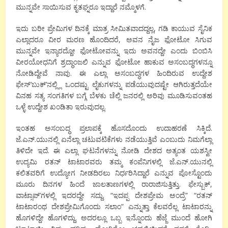
ಮುನ್ನವೇ ಸಾಯಿಸುವ ಕೃತಘ್ನರೂ ಇದ್ದಾರೆ ನಮ್ಮೊಳಗೆ.
ಇದು ಬರೀ ಪ್ರೇಮಿಗಳ ದಿನಕ್ಕೆ ಮಾತ್ರ ಸೀಮಿತವಾದದ್ದಲ್ಲ, ಗಡಿ ಕಾಯುವ ಸೈನಿಕ
ಎಲ್ಲಾದರೂ ವೀರ ಮರಣ ಹೊಂದಿದರೆ, ಅವನ ನೈಜ ಫೋಟೋ ಸಿಗುವ
ಮುನ್ನವೇ ಇನ್ಯಾರದ್ದೋ ಫೋಟೋವನ್ನು ಇದು ಅವನದ್ದೇ ಎಂದು ಬಿಂಬಿಸಿ
ವೀರಯೋಧನಿಗೆ ಶ್ರದ್ಧಾಂಜಲಿ ಎನ್ನುವ ಫೋಟೋ ಹಾಕುವ ಅಸಂಬದ್ಧಗಳನ್ನೂ
ನೋಡಿದ್ದೇವೆ ನಾವು. ಈ ಎಲ್ಲಾ ಅಸಂಬದ್ಧಗಳ ಹಿಂದಿರುವ ಉದ್ದೇಶ
ಫೇಸ್’ಬುಕ್’ನಲ್ಲ್ಲಿ ಒಂದಷ್ಟು ಲೈಕುಗಳನ್ನು ಪಡೆಯುವುದಷ್ಟೇ ಆಗಿರುತ್ತದೆಯೇ
ವಿನಹ ಸತ್ಯ ಸಂಗತಿಗಳ ಬಗ್ಗೆ ಬೆಳಕು ಚೆಲ್ಲಿ ಜನರಲ್ಲಿ ಅರಿವು ಮೂಡಿಸುವಂತಹ
ಒಳ್ಳೆ ಉದ್ದೇಶ ಖಂಡಿತಾ ಇರುವುದಲ್ಲ.
ಇಂತಹ ಅಸಂಬದ್ಧ ಪ್ರಲಾಪಕ್ಕೆ ಹೊಸದೊಂದು ಉದಾಹರಣೆ ಸಿಕ್ಕಿದೆ.
ಜೆ.ಎನ್.ಯುನಲ್ಲಿ ಏನೆಲ್ಲಾ ಚಟುವಟಿಕೆಗಳು ನಡೆಯುತ್ತಿವೆ ಎಂಬುದು ನಿಮಗೆಲ್ಲಾ
ತಿಳಿದೇ ಇದೆ. ಈ ಎಲ್ಲಾ ಘಟನೆಗಳನ್ನು ನೋಡಿ ದೇಶದ ಅತ್ಯಂತ ಯಶಸ್ವೀ
ಉದ್ಯಮಿ ರತನ್ ಟಾಟಾರವರು ತಮ್ಮ ಕಂಪೆನಿಗಳಲ್ಲಿ ಜೆ.ಎನ್.ಯುನಲ್ಲಿ
ಕಲಿತವರಿಗೆ ಉದ್ಯೋಗ ನೀಡದಿರಲು ನಿರ್ಧರಿಸಿದ್ದಾರೆ ಎನ್ನುವ ಪೋಸ್ಟೊಂದು
ಮೂರು ದಿನಗಳ ಹಿಂದೆ ಜಾಲತಾಣಗಳಲ್ಲಿ ರಾರಾಜಿಸುತ್ತಿತ್ತು. ಫೇಸ್ಬುಕ್,
ವಾಟ್ಸಾಪ್’ಗಳಲ್ಲಿ ಇದರದ್ದೇ ಸದ್ದು. “ಇದಪ್ಪ ದೇಶಪ್ರೇಮ ಅಂದ್ರೆ” “ರತನ್
ಟಾಟಾರಂಥ ದೇಶಪ್ರೇಮಿಗೊಂದು ಸಲಾಂ” ಎನ್ನುತ್ತಾ ಕೆಲವರೆಲ್ಲ ಟಾಟಾರನ್ನು
ಹೊಗಳಿದ್ದೇ ಹೊಗಳಿದ್ದು. ಅದರಲ್ಲೂ ಒಬ್ಬ ಇನ್ನೊಂದು ಹೆಜ್ಜೆ ಮುಂದೆ ಹೋಗಿ