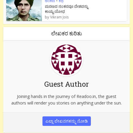
ಅಂಕಣ
•
ಕಥೆ
ಮರಣದ ನಂತರವೂ ದೇಶವನ್ನು
ಕಾಯ್ದ ಯೋಧ
by
Vikram Jois
ಲೇಖಕರ ಕುರಿತು
Guest Author
Joining hands in the journey of Readoo.in, the guest
authors will render you stories on anything under the sun.
ಎಲ್ಲಾ ಲೇಖನಗಳನ್ನು ನೋಡಿ