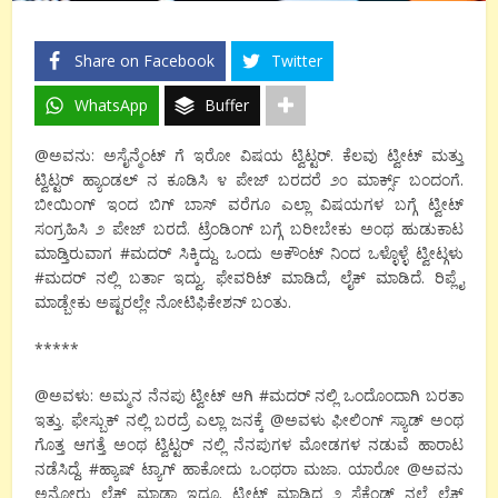
Share on Facebook
Twitter
WhatsApp
Buffer
@ಅವನು: ಅಸೈನ್ಮೆಂಟ್ ಗೆ ಇರೋ ವಿಷಯ ಟ್ವಿಟ್ಟರ್. ಕೆಲವು ಟ್ವೀಟ್ ಮತ್ತು
ಟ್ವಿಟ್ಟರ್ ಹ್ಯಾಂಡಲ್ ನ ಕೂಡಿಸಿ ೪ ಪೇಜ್ ಬರದರೆ ೨೦ ಮಾರ್ಕ್ಸ್ ಬಂದಂಗೆ.
ಬೀಯಿಂಗ್ ಇಂದ ಬಿಗ್ ಬಾಸ್ ವರೆಗೂ ಎಲ್ಲಾ ವಿಷಯಗಳ ಬಗ್ಗೆ ಟ್ವೀಟ್
ಸಂಗ್ರಹಿಸಿ ೨ ಪೇಜ್ ಬರದೆ. ಟ್ರೆಂಡಿಂಗ್ ಬಗ್ಗೆ ಬರೀಬೇಕು ಅಂಥ ಹುಡುಕಾಟ
ಮಾಡ್ತಿರುವಾಗ #ಮದರ್ ಸಿಕ್ಕಿದ್ದು. ಒಂದು ಅಕೌಂಟ್ ನಿಂದ ಒಳ್ಳೊಳ್ಳೆ ಟ್ವೀಟ್ಗಳು
#ಮದರ್ ನಲ್ಲಿ ಬರ್ತಾ ಇದ್ವು. ಫೇವರಿಟ್ ಮಾಡಿದೆ, ಲೈಕ್ ಮಾಡಿದೆ. ರಿಪ್ಲೈ
ಮಾಡ್ಬೇಕು ಅಷ್ಟರಲ್ಲೇ ನೋಟಿಫಿಕೇಶನ್ ಬಂತು.
*****
@ಅವಳು: ಅಮ್ಮನ ನೆನಪು ಟ್ವೀಟ್ ಆಗಿ #ಮದರ್ ನಲ್ಲಿ ಒಂದೊಂದಾಗಿ ಬರತಾ
ಇತ್ತು. ಫೇಸ್ಬುಕ್ ನಲ್ಲಿ ಬರದ್ರೆ ಎಲ್ಲಾ ಜನಕ್ಕೆ @ಅವಳು ಫೀಲಿಂಗ್ ಸ್ಯಾಡ್ ಅಂಥ
ಗೊತ್ತ ಆಗತ್ತೆ ಅಂಥ ಟ್ವಿಟ್ಟರ್ ನಲ್ಲಿ ನೆನಪುಗಳ ಮೋಡಗಳ ನಡುವೆ ಹಾರಾಟ
ನಡೆಸಿದ್ದೆ. #ಹ್ಯಾಷ್ ಟ್ಯಾಗ್ ಹಾಕೋದು ಒಂಥರಾ ಮಜಾ. ಯಾರೋ @ಅವನು
ಅನ್ನೋರು ಲೈಕ್ ಮಾಡ್ತಾ ಇದ್ರೂ. ಟ್ವೀಟ್ ಮಾಡಿದ ೨ ಸೆಕೆಂಡ್ ನಲ್ಲೆ ಲೈಕ್