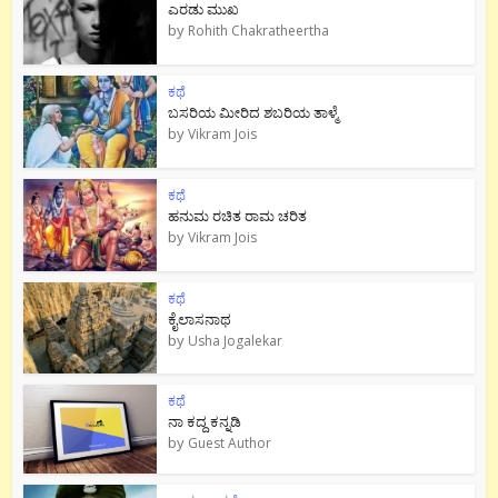
ಎರಡು ಮುಖ
by
Rohith Chakratheertha
ಕಥೆ
ಬಸರಿಯ ಮೀರಿದ ಶಬರಿಯ ತಾಳ್ಮೆ
by
Vikram Jois
ಕಥೆ
ಹನುಮ ರಚಿತ ರಾಮ‌ ಚರಿತ
by
Vikram Jois
ಕಥೆ
ಕೈಲಾಸನಾಥ
by
Usha Jogalekar
ಕಥೆ
ನಾ ಕದ್ದ ಕನ್ನಡಿ
by
Guest Author