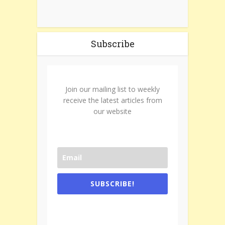
Subscribe
Join our mailing list to weekly
receive the latest articles from
our website
SUBSCRIBE!
One e-mail a week. We don't spam.
Don't forget to check the promotional
tab if you are using gmail.