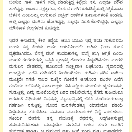
ಬೀಸುವ ಗಾಳಿ, ಗಾಳಿಗೆ ಸದ್ದು ಮಾಡುತ್ತಿದ್ದ ತಿಪ್ಪೆಯ ಕಸ, ಎಲ್ಲವೂ ಮೌನ
ತಾಳಿದ್ದವು. ಆಕಾಶದ ನಕ್ಷತ್ರಗಳು, ಬೀಸುವ ಗಾಳಿಗೆ ಕಸದತಿಪ್ಪೆಯಲ್ಲಿ ಸಿಕ್ಕಿಕೊಂಡು
ಬೆಳಕಿನ ಎಂಜಲನ್ನು ಉಗುಳುವ ಪ್ಲಾಸ್ಟಿಕ್ ಹಾಳೆಗಳ ತುಣುಕುಗಳಂತೆ ಕಂಡವು.
ಅಲ್ಲಿ ಎಲ್ಲವೂ ಮುಗಿದು ಹೋಗಿದ್ದವು, ಎಲ್ಲವೂ ನಿಂತುಹೋಗಿದ್ದವು, ಎಲ್ಲವೂ
ಮೌನತಾಳಿ ಕಲ್ಲುಗಳಂತೆ ಕೂತಿದ್ದವು.
ಇವರ ಅಳುವನ್ನು ಕೇಳಿ ತಿಪ್ಪೆಯ ಆಜೂ ಬಾಜೂ ಇದ್ದ ಹಂದಿ ಸಾಕುವವರು
ಬಂದು ಕಷ್ಟ ಕೇಳದೇ ಅವರ ಅಳುವಿನಿಂದಲೇ ಅರಿತು ನಿಂತು ಶೋಕ
ವ್ಯಕ್ತಪಡಿಸಿದರು. ಬೆಳಿಗ್ಗೆ ವರಿಗೆ ಕಾಯಾಕಾಗಲ್ಲ, ವಾಸ್ನೆ ಜಾಸ್ತಿ ಆಗ್ತತೆ ಎಂದು
ಮುರಳಿ ಗಂಗೆಯರನ್ನು ಒಪ್ಪಿಸಿ ಸ್ಮಶಾನಕ್ಕೆ ಹೋಗಲು ಸಿದ್ದಪಡಿಸಿದರು. ಮುರಳಿ
ಮಗುವಿನ ದೇಹವನ್ನು ಹೂವಿನಂತೆ ಸೂಕ್ಷ್ಮವಾಗಿ ಎತ್ತಿಕೊಂಡು ಸ್ಮಶಾನದಲ್ಲಿ
ಅಂತ್ಯಕ್ರಿಯೆ ನಡೆಸಿ ಗುಡಿಸಲಿಗೆ ಹಿಂತಿರುಗಿದರು. ಗುಡಿಸಲ ನೆರಿಕೆ ಬಾಗಿಲು
ಮುಚ್ಚದೇ ಸಗಣಿ ಸಾರಿದ ಮಣ್ಣಿನ ಗೋಡೆಗೆ ಆನಿಕೊಂಡ ಮುರಳಿ ಎದೆಗೆ
ಗಂಗೆಯು ತಲೆಕೊಟ್ಟು ಕೂತು ಅತ್ತಳು. ಬಿಸಿ ಕಣ್ಣೀರು ಮುರಳಿಯ ಹೃದಯವನ್ನು
ಸುಡುತ್ತಿತ್ತು. ಎದ್ದು ಮೂಲೆಯಲ್ಲಿನ ವಿಶದ ಬಾಟಲಿಯನ್ನೂ ತೆಗೆದು ಕುಡಿಯಲೂ
ಆಗದಂತೆ ವಿಧಿಯಾಟ ವಿಷವನ್ನು ಮೈಮನಸ್ಸಿನಲ್ಲಿ ಬೆರೆಸಿ ನೊರೆಯುಗುಳುತ್ತಾ
ಗಹಗಹಿಸಿ ನಗುತ್ತಿತ್ತು. ನೊಂದ ಮನಗಳೆರಡಕ್ಕೂ ಯಾವುದೋ ಮಾಯೆ
ನಿದ್ರೆಯನ್ನೂ ಕರುಣಿಸಿತು. ಸುಮಾರು ಮೂರುತಾಸುಗಳ ನಿದ್ದೆ ಇರಬಹುದು,
ಸೂರ್ಯ ದೇವನು ತನ್ನ ಪಯಣಕ್ಕೆ ರಥವನ್ನು ಸಿದ್ದಗೊಳಿಸುತ್ತಿದ್ದ
ಸಮಯವಿರಬಹುದು. ಯಾವುದೋ ಮಗುವಿನ ಅಳುವ ಕೂಗು ಅವರಿಗೆ
ಸುಪ್ರಭಾತ ಹಾಡಿತ್ತು. ಆ ಮಗುವಿನ ಅಳು ಕಿವಿಗೆ ಇಂಪು ಮತ್ತು ಉತ್ಸಾಹವನ್ನು