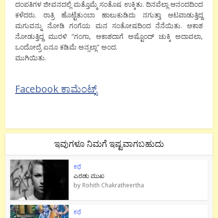
ದಂಪತಿಗಳ ಜೀವನದಲ್ಲಿ ಮತ್ತೊಮ್ಮೆ ಸಂತೊಷ ಉಕ್ಕಿತು. ದಿನವೆಲ್ಲಾ ಆನಂದದಿಂದ
ಕಳೆದರು. ರಾತ್ರಿ ಹೊಟ್ಟೆತುಂಬಾ ಹಾಲುಕುಡಿದು ನಗುತ್ತಾ ಆಟವಾಡುತ್ತಿದ್ದ
ಮಗುವನ್ನು ನೋಡಿ ಗಂಗೆಯ ಮನ ಸಂತೋಷದಿಂದ ನೆನೆಯಿತು. ಆಕಾಶ
ನೋಡುತ್ತಿದ್ದ ಮುರಳಿ “ಗಂಗಾ, ಆಕಾಶದಾಗೆ ಅಷ್ಟೊಂದ್ ಚುಕ್ಕಿ ಅದಾವಲಾ,
ಒಂದೋದ್ರೆ ಏನೂ ಕಡಿಮೆ ಅನ್ಸಲ್ಲಾ” ಅಂದ.
ಮುಗಿಯಿತು.
Facebook ಕಾಮೆಂಟ್ಸ್
ಇವುಗಳೂ ನಿಮಗೆ ಇಷ್ಟವಾಗಬಹುದು
ಕಥೆ
ಎರಡು ಮುಖ
by
Rohith Chakratheertha
ಕಥೆ