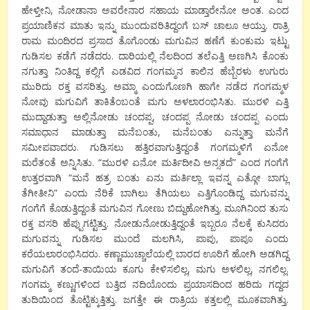
ಹೇಳ್ತೀನಿ, ನೋಡಾನಾ ಅವರೇನಾರ ಸಹಾಯ ಮಾಡ್ತಾರೇನೋ ಅಂತ. ಎಂದ
ಪ್ರಯಾಣಿಕನ ಮಾತು ಇನ್ನು ಮುಂದುವರಿತಿದ್ದಂಗೆ ಬಸ್ ಚಾಲೂ ಆಯ್ತು. ರಾತ್ರಿ
ರಾಮ ಮಂದಿರದ ಪ್ರಸಾದ ತೊಗೊಂಡು ಮಗುವಿನ ಹಣೆಗೆ ಕುಂಕುಮ ಇಟ್ಟು
ಗುಡಿಸಲ ಕಡೆಗೆ ನಡೆದರು. ದಾರಿಯಲ್ಲಿ ನೆಲದಿಂದ ತಲೆಎತ್ತಿ ಅಣಗಿಸಿ ಕೊಂಕು
ನಗುತ್ತಾ ನಿಂತಿದ್ದ ಕಲ್ಲಿಗೆ ಎಡವಿದ ಗಂಗಮ್ಮನ ಕಾಲಿನ ಹೆಬ್ಬೆರಳು ಉಗುರು
ಮುರಿದು ರಕ್ತ ವಸರಿತ್ತು. ಅಮ್ಮಾ ಎಂದುಗೊಣಗಿ ಹಾಗೇ ನಡೆದ ಗಂಗಮ್ಮಳ
ನೋವು ಮಗುವಿಗೆ ತಾಕಿತೆಂಬಂತೆ ಮಗು ಅಳಲಾರಂಭಿಸಿತು. ಮುರಳಿ ಎತ್ತಿ
ಮುದ್ದಾಡುತ್ತಾ ಅಲ್ಲಿನೋಡು ಚಂದಪ್ಪ, ಚಂದಪ್ಪ ನೋಡು ಚಂದಪ್ಪ ಎಂದು
ಸಮಾಧಾನ ಮಾಡುತ್ತಾ ಮನೆಬಂತು, ಮನೆಬಂತು ಎನ್ನುತ್ತಾ ಮನೆಗೆ
ಸಮೀಪವಾದರು. ಗುಡಿಸಲು ಹತ್ತಿರವಾಗುತ್ತಿದ್ದಂತೆ ಗಂಗಮ್ಮಳಿಗೆ ಏನೋ
ಮರೆತಂತೆ ಅನ್ನಿಸಿತು. “ಮುರಳಿ ಏನೋ ಮರ್ತಿದೀವಿ ಅನ್ಸತದೆ” ಎಂದ ಗಂಗೆಗೆ
ಉತ್ತರವಾಗಿ “ಮನೆ ಹತ್ರ ಬಂತು ಏನು ಮರ್ತಿಲ್ಲಾ ಇವನ್ನ ಎತ್ಗೋ ಬಾಗ್ಲು
ತೆಗೀತೀನಿ” ಎಂದು ನೆರಿಕೆ ಬಾಗಿಲು ತೆಗಿಯಲು ಎತ್ತಿಗೊಂಡಿದ್ದ ಮಗುವನ್ನು
ಗಂಗೆಗೆ ಕೊಡುತ್ತಿದ್ದ೦ತೆ ಮಗುವಿನ ಗೋಣು ಬಿದ್ದುಹೋಗಿತ್ತು. ಮೂಗಿನಿಂದ ತುಸು
ರಕ್ತ ವಸರಿ ಹೆಪ್ಪುಗಟ್ಟಿತ್ತು. ನೋಡುನೋಡುತ್ತಿದ್ದಂತೆ ಇಬ್ಬರೂ ನೆಲಕ್ಕೆ ಕುಸಿದರು
ಮಗುವನ್ನು ಗುಡಿಸಲ ಮುಂದೆ ಮಲಗಿಸಿ, ಪಾಪು, ಪಾಪೂ ಎಂದು
ಕರೆಯಲಾರಂಭಿಸಿದರು. ಕಣ್ಣಾಮುಚ್ಚಾಲೆಯಲ್ಲಿ ಬಾರದ ಊರಿಗೆ ಹೋಗಿ ಅಡಗಿದ್ದ
ಮಗುವಿಗೆ ತಂದೆ-ತಾಯಿಯ ಕೂಗು ಕೇಳಿಸಲಿಲ್ಲ, ಮಗು ಅಳಲಿಲ್ಲ, ನಗಲಿಲ್ಲ.
ಗಂಗಮ್ಮ ಕಣ್ಣುಗಳಿಂದ ಬತ್ತಿದ ನದಿಯೊಂದು ಪ್ರಯಾಸದಿಂದ ಹರಿದು ಗದ್ದದ
ತುದಿಯಿಂದ ತೊಟ್ಟಿಕ್ಕುತ್ತಿತ್ತು. ಜಗತ್ತೇ ಈ ರಾತ್ರಿಯ ಕತ್ತಲಲ್ಲಿ ಮೂಕವಾಗಿತ್ತು.