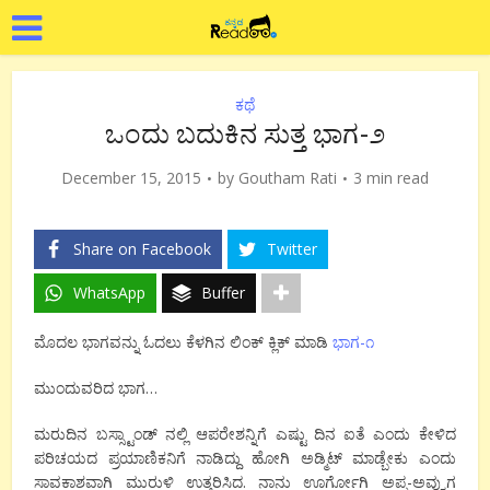
ಕಥೆ
ಒಂದು ಬದುಕಿನ ಸುತ್ತ ಭಾಗ-೨
December 15, 2015
by
Goutham Rati
3 min read
Share on Facebook
Twitter
WhatsApp
Buffer
ಮೊದಲ ಭಾಗವನ್ನು ಓದಲು ಕೆಳಗಿನ ಲಿಂಕ್ ಕ್ಲಿಕ್ ಮಾಡಿ
ಭಾಗ-೧
ಮುಂದುವರಿದ ಭಾಗ…
ಮರುದಿನ ಬಸ್ಸ್ಟಾಂಡ್ ನಲ್ಲಿ ಆಪರೇಶನ್ನಿಗೆ ಎಷ್ಟು ದಿನ ಐತೆ ಎಂದು ಕೇಳಿದ
ಪರಿಚಯದ ಪ್ರಯಾಣಿಕನಿಗೆ ನಾಡಿದ್ದು ಹೋಗಿ ಅಡ್ಮಿಟ್ ಮಾಡ್ಬೇಕು ಎಂದು
ಸಾವಕಾಶವಾಗಿ ಮುರುಳಿ ಉತ್ತರಿಸಿದ. ನಾನು ಊರ್ಗೋಗಿ ಅಪ್ಪ-ಅವ್ವುಗ