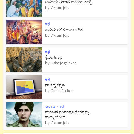
ಬಸರಿಯ ಮೀರಿದ ಶಬರಿಯ ತಾಳ್ಮೆ
by
Vikram Jois
ಕಥೆ
ಹನುಮ ರಚಿತ ರಾಮ‌ ಚರಿತ
by
Vikram Jois
ಕಥೆ
ಕೈಲಾಸನಾಥ
by
Usha Jogalekar
ಕಥೆ
ನಾ ಕದ್ದ ಕನ್ನಡಿ
by
Guest Author
ಅಂಕಣ
•
ಕಥೆ
ಮರಣದ ನಂತರವೂ ದೇಶವನ್ನು
ಕಾಯ್ದ ಯೋಧ
by
Vikram Jois