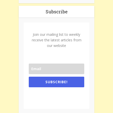
Subscribe
Join our mailing list to weekly
receive the latest articles from
our website
SUBSCRIBE!
One e-mail a week. We don't spam.
Don't forget to check the promotional
tab if you are using gmail.