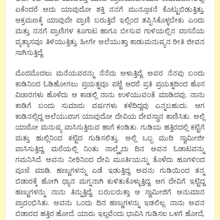
ಏಕೆಂದರೆ ಅದು ಯಾವುದೋ ಶಕ್ತಿ ನನಗೆ ಮುನ್ಸೂಚನೆ ಕೊಟ್ಟುಬಿಡುತ್ತಿತ್ತು.
ಆಕ್ರಮಣಕ್ಕೆ ಯಾವುದೇ ಪ್ರಾಣಿ ಬರುತ್ತಿದೆ ಇಲ್ಲಿಂದ ತಪ್ಪಿಸಿಕೊಳ್ಳಬೇಕು ಎಂದು
ಮತ್ತು ನನಗೆ ಪ್ರಾಣಿಗಳ ಕೂಗಾಟ ಹಾಗೂ ಬೀಸುವ ಗಾಳಿಯಲ್ಲಿನ ವಾಸನೆಯ
ವ್ಯತ್ಯಾಸವೂ ತಿಳಿಯುತ್ತಿತ್ತು. ಹೀಗೇ ಅಲೆಯುತ್ತಾ ಕಾಡುಮನುಷ್ಯನ ರೀತಿ ಜೀವನ
ಸಾಗಿಸುತ್ತಿದ್ದೆ.
ಮೊದಮೊದಲು ಮನೆಯವರನ್ನು ನೆನೆದು ಅಳುತ್ತಿದ್ದೆ. ಅವರ ನೆನಪು ಬಂದು
ಕಾಡಿನಿಂದ ಓಡಿಹೋಗಲು ಪ್ರಯತ್ನವೂ ಪಟ್ಟೆ ಆದರೆ ಪ್ರತಿ ಪ್ರಯತ್ನದಿಂದ ಹೊಸ
ವಿಚಾರಗಳು ಹೊಳೆದು ಆ ಕಾಡಲ್ಲಿ ನಾನು ಉಳಿಯುವಂತೆ ಮಾಡಿದವು. ನಾನು
ಕಾಡಿಗೆ ಬಂದು ಸುಮಾರು ವರ್ಷಗಳು ಕಳೆದಿದ್ದವು ಎನ್ನಬಹುದು. ಆಗ
ಕಾಡಿನಲ್ಲಿದ್ದ ಅಲೆಯುವಾಗ ಯಾವುದೋ ದೇವಿಯ ದೇವಸ್ಥಾನ ಕಾಣಿಸಿತು. ಅಲ್ಲಿ
ಯಾರೋ ಮನುಷ್ಯ ವಾಸಿಸುತ್ತಿರುವ ಹಾಗೆ ಕಂಡಿತು. ಗುಡಿಯ ಹತ್ತಿರದಲ್ಲಿ ಕಟ್ಟಿಗೆ
ಮತ್ತು ಹುಲ್ಲಿನಿಂದ ಕಟ್ಟಿದ ಗುಡಿಸಲಿತ್ತು. ಅಲ್ಲಿ ಒಬ್ಬ ಮುದಿ ಸ್ವಾಮೀಜೀ
ವಾಸಿಸುತ್ತಿದ್ದ. ಮರೆಯಲ್ಲಿ ನಿಂತು ನಾಲ್ಕೈದು ದಿನ ಅವನ ಓಡಾಟವನ್ನು
ಗಮನಿಸಿದೆ. ಅವನು ನೀರಿನಿಂದ ದೇವಿ ಮೂರ್ತಿಯನ್ನು ತೊಳೆದು ಹೂಗಳಿಂದ
ಪೂಜೆ ಮಾಡಿ. ಹಣ್ಣುಗಳನ್ನು ಎಡೆ ಇಡುತ್ತಿದ್ದ. ಅವನು ಗುಡಿಯಿಂದ ತನ್ನ
ಬಿಡಾರಕ್ಕೆ ಹೋಗಿ ಧ್ಯಾನ ಮಗ್ನನಾಗಿ ಕುಳಿತುಕೊಳ್ಳುತ್ತಿದ್ದ. ಆಗ ದೇವಿಗೆ ಇಟ್ಟಿದ್ದ
ಹಣ್ಣುಗಳನ್ನು ನಾನು ತಿನ್ನುತ್ತಿದ್ದೆ. ಬರುಬರುತ್ತಾ ಆ ಸ್ವಾಮೀಜಿಗೆ ಅನುಮಾನ
ಪ್ರಾರಂಭಿಸಿತು. ಅವನು ಒಂದು ದಿನ ಹಣ್ಣುಗಳನ್ನು ಇಡಲಿಲ್ಲ. ನಾನು ಅವನ
ಬಿಡಾರದ ಹತ್ತಿರ ಹೋದೆ. ಯಾರು ಇಲ್ಲವೆಂದು ಭಾವಿಸಿ ಗುಡಿಸಲ ಒಳಗೆ ಹೋದೆ,