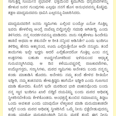
ಸಾಗುತ್ತಿದ್ದ ಸೂರ್ಯನ ಪ್ರಭಾವಳಿ. ಭಕ್ತಿಯಿಂದ ಕೈಮುಗಿದು ಧನ್ಯವಾದಗಳನ್ನು
ಹೇಳುವ ಜನರ ಗುಂಪುಗಳು ಎಲ್ಲವೂ ನನಗೆ ಹೊಸ ಅನುಭವವನ್ನು ಕೊಟ್ಟವು.
ತಕ್ಷಣ ಮಾಧ್ಯಮದವರು ಧಾವಿಸಿ ಎಲ್ಲರನ್ನೂ ವಿಚಾರಿಸಿದರು.
ಮಾಧ್ಯಮದವರಿಗೆ ಜನರು ಸ್ವಾಮಿಗಳು ಎಲ್ಲಿಂದ ಬಂದ್ರೋ ಏನೋ ಗೊತ್ತಿಲ್ಲ.
ಇವರು ಹೇಳಲಿಲ್ಲಾ ಅಂದ್ರೆ ನಾವೆಲ್ಲಾ ಬಿಲ್ಡಿಂಗ್ನಲ್ಲೇ ಸಮಾಧಿ ಆಗಿರ್ತಿದ್ವಿ. ಎಂದು
ತಿಳಿಸಿದರು. ನನ್ನ ಸಂದರ್ಶನವನ್ನೂ ಮಾಡಿದರು. ನಾನು ಸತ್ಯಹೇಳಲು ಹಿಂದೇಟು
ಹಾಕಿದೆ ಅಥವಾ ಆ ಶಕುನವೇ ಆ ರೀತಿ ನನ್ನಿಂದ ಆಡಿಸಿತೇ? ಎಂದು ಇಂದಿಗೂ
ತಿಳಿದಿಲ್ಲ. ಹೆಸರು ಆತ್ಮಾನಂದ, ಊರು ಎಲ್ಲಿರುತ್ತೇನೋ ಅದೇ ನನ್ನೂರು. ತಂದೆ
ತಾಯಿಗಳು ಇಲ್ಲೇ ಇದ್ದರು ಆದರೆ ಎಲ್ಲಿಹೋದರೋ ಗೊತ್ತಿಲ್ಲ ಎಂಬ ನನ್ನ
ಉತ್ತರಗಳು ಬಹುಶಃ ಊರ್ಧ್ವಲೋಕದಿಂದ ಇಳಿದುಬಂದ ಆಧ್ಯಾತ್ಮ
ಗುರುವನ್ನಾಗಿಸಿದವು. ಆ ದಿನ ಕಳೆಯುವಷ್ಟರಲ್ಲಿ ರಾಜಕಾರಣಿಗಳು,
ಉದ್ಯೋಗಸ್ತರು, ಸನ್ಯಾಸಿಗಳು, ಮಠದ ಸ್ವಾಮಿಗಳು ಅನೇಕರು ಬಂದು ನನ್ನನ್ನು
ಕಂಡು ಮಾತಾಡಿಸಿ ಹೊದರು. ಅನೇಕರು ನಮ್ಮ ತಂದೆ ಹೇಳಿದ ರೀತಿಯೇ
ಇದ್ದೀರಿ, ನಮ್ಮ ತಾತನವರು ಹೇಳುತ್ತಿದ್ದರು ಹಾಗೆಯೇ ಇದ್ದೀರಿ ಎಂದು ಗುಣಗಾನ
ಮಾಡಿ ಹೋದರು. ಕೊನೆಗೆ ಇದೇ ಮಠದಿಂದ ಭಾರಿ ವಾಹನವೊಂದು ಬಂದು
ನನ್ನ ಸ್ಥಾನ ಇಂದಿಗೂ ಖಾಲಿ ಬಿದ್ದಿದೆ ದಯವಿಟ್ಟು ಬಂದು ಮಠದ ಅಧಿಪತ್ಯ
ಸ್ವೀಕರಿಸಬೇಕೆಂದು ಕೇಳಿಕೊಂಡರು. ಅಂಧಶ್ರದ್ಧೆ ತುಂಬಿದ ಸಮಾಜವನ್ನು ತಿದ್ದಲು
ಒಂದು ಅವಕಾಶ ಎಂದು ಯಾವುದೋ ಲೆಕ್ಕಾಚಾರ ಮಾಡಿ ಮರುಮಾತಾಡದೇ
ಇಲ್ಲಿಗೆ ಬಂದು ಮಠದ ಅಧಿಪತ್ಯ ಸ್ವೀಕರಿಸಿದೆ. ಒಮ್ಮೆ ನೀನು ಭಿಕ್ಷೆಬೇಡುವುದನ್ನು
ಕಂಡು ಯಾಕೋ ಮರುಕವುಂಟಾಗಿ ನಿನ್ನನ್ನು ಮಠಕ್ಕೆ ತಂದೆ. ಈಗ ನೀನು