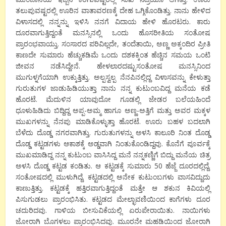
ತಲುಪುವಷ್ಟರಲ್ಲಿ ಊರಿನ ವಾತಾವರಣಕ್ಕೆ ದೇಹ ಒಗ್ಗಿಕೊಂಡಿತ್ತು. ನಾನು ಹೇಳಿದ
ವಿಳಾಸದಲ್ಲಿ ನನ್ನನ್ನು ಇಳಿಸಿ ನನಗೆ ವಿದಾಯ ಹೇಳಿ ಹೊರಟರು. ಕಾರು
ದೂರವಾಗುತ್ತಿದ್ದಂತೆ ಮನಸ್ಸಿನಲ್ಲಿ ಒಂದು ಹೊಸರೀತಿಯ ಸಂತೋಷ
ಪ್ರಾರಂಭವಾಯ್ತು. ಸಂಸಾರದ ಪರಿವಿಲ್ಲದೇ, ತಂದೆತಾಯಿ, ಅಣ್ಣ ಅಕ್ಕಂದಿರ ಪ್ರೀತಿ
ಕಾಣದೇ ಸುಮಾರು ಹೆಚ್ಚುಕಡಿಮೆ ಒಂದು ದಶಕಕ್ಕಿಂತ ಹೆಚ್ಚಿನ ಸಮಯ ಒಂಟಿ
ಜೀವನ ನಡೆಸಿದ್ದೇನೆ. ಹೇಳಲಾರದಷ್ಟುಸಂತೋಷ ಮನಸ್ಸಿನಿಂದ
ಮುಗುಳ್ನಗೆಯಾಗಿ ಉಕ್ಕುತ್ತಿತ್ತು. ಅಲ್ಪಸ್ವಲ್ಪ ನೆನಪಿನಲ್ಲಿದ್ದ ವಿಳಾಸವನ್ನು ಕೇಳುತ್ತಾ
ಗುರುತುಗಳ ಜಾಡುಹಿಡಿಯುತ್ತಾ ನಾನು ನನ್ನ ಕುಟುಂಬವಿದ್ದ ಮನೆಯ ಕಡೆ
ಹೊರಟೆ. ಮೆದುಳಿನ ಯಾವುದೋ ಗೂಡಲ್ಲಿ ಜೇಡರ ಬಲೆಯಹಿಂದೆ
ಧೂಳುಹಿಡಿದು ಬಿದ್ದಿದ್ದ ಅಪ್ಪ-ಅಮ್ಮ ಹಾಗೂ ಅಣ್ಣ-ಅತ್ತಿಗೆ ಮತ್ತು ಅವರ ಮಕ್ಕಳ
ಮುಖಗಳನ್ನು ನೆನಪು ಮಾಡಿಕೊಳ್ಳುತ್ತಾ ಹೊರಟೆ. ಊರು ಬಹಳ ಬದಲಾಗಿ
ಬೆಳೆದು ದೊಡ್ಡ ನಗರವಾಗಿತ್ತು. ಗುರುತುಗಳನ್ನು ಅಳಸಿ ಕಾಲೂರಿ ನಿಂತ ದೊಡ್ಡ
ದೊಡ್ಡ ಕಟ್ಟಡಗಳು ಆಕಾಶಕ್ಕೆ ಅಡ್ಡವಾಗಿ ನಿಂತುಕೊಂಡಿದ್ದವು. ಕೊನೆಗೆ ಪೂರ್ವಕ್ಕೆ
ಮುಖಮಾಡಿದ್ದ ನನ್ನ ಕುಟುಂಬ ವಾಸಿಸಿದ್ದ ಮನೆ ನನ್ನಕಣ್ಣಿಗೆ ಬಿದ್ದು ಮನೆಯ ಚಿತ್ರ
ಅಳಸಿ ದೊಡ್ಡ ಕಟ್ಟಡ ಕಂಡಿತು. ಆ ಕಟ್ಟಡಕ್ಕೆ ಸುಮಾರು 50 ಹೆಜ್ಜೆ ದೂರದಲ್ಲಿದ್ದೆ.
ಸಂತೋಷದಲ್ಲಿ ಮುಳುಗಿದ್ದೆ. ಕಟ್ಟಡದಲ್ಲಿ ಅನೇಕ ಕುಟುಂಬಗಳು ವಾಸವಿದ್ದುದು
ಕಾಣುತ್ತಿತ್ತು. ಕಟ್ಟಡಕ್ಕೆ ಹತ್ತಿರವಾಗುತ್ತಿದ್ದಂತೆ ಮತ್ತೇ ಆ ಶಕುನ ಕಿವಿಯಲ್ಲಿ
ಪಿಸುಗುಡಲು ಪ್ರಾರಂಭಿಸಿತು. ಕಟ್ಟಡದ ಮೇಲ್ಛಾವಣಿಯಿಂದ ಕಾಗೆಗಳು ದೂರ
ಚದುರಿದವು. ಗಾಳಿಯ ಬೀಸುವಿಕೆಯಲ್ಲಿ ಏರುಪೇರಾಯಿತು. ನಾಯಿಗಳು
ಜೋರಾಗಿ ಬೊಗಳಲು ಪ್ರಾರಂಭಿಸಿದವು. ಮೂರನೇ ಮಹಡಿಯಿಂದ ಜೋರಾಗಿ