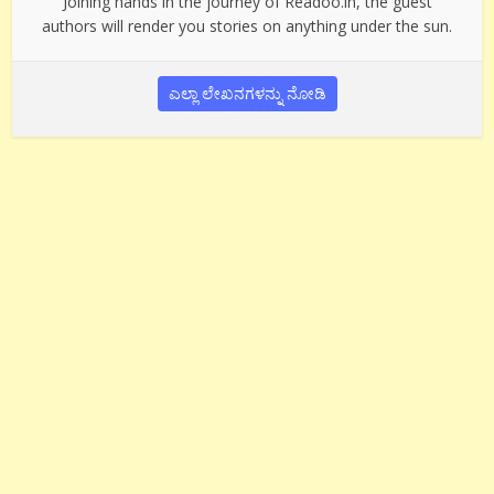
Joining hands in the journey of Readoo.in, the guest
authors will render you stories on anything under the sun.
ಎಲ್ಲಾ ಲೇಖನಗಳನ್ನು ನೋಡಿ