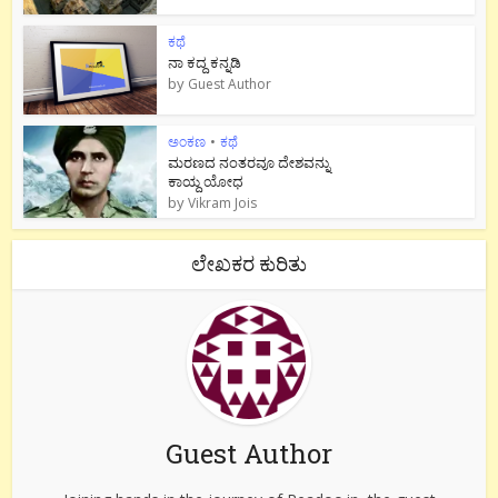
ಕಥೆ
ನಾ ಕದ್ದ ಕನ್ನಡಿ
by
Guest Author
ಅಂಕಣ
•
ಕಥೆ
ಮರಣದ ನಂತರವೂ ದೇಶವನ್ನು
ಕಾಯ್ದ ಯೋಧ
by
Vikram Jois
ಲೇಖಕರ ಕುರಿತು
Guest Author