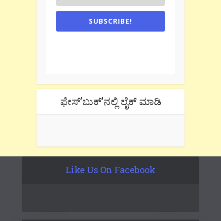
SUBSCRIBE!
One e-mail a week. We don't spam.
Don't forget to check the promotional
tab if you are using gmail.
ಫೇಸ್’ಬುಕ್’ನಲ್ಲಿ ಲೈಕ್ ಮಾಡಿ
Like Us On Facebook