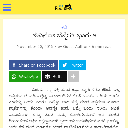
ಕಥೆ
ಶಕುನದಾ ಬೆನ್ನೇರಿ: ಭಾಗ-೨
November 20, 2015
by
Guest Author
6 min read
Share on Facebook
Twitter
WhatsApp
Buffer
ಬಹುಶಃ ನನ್ನ ಶಕ್ತಿ ಯಾವ ಕ್ರೂರ ಮೃಗಗಳಿಗೂ ಕಡಿಮೆ ಇಲ್ಲ
ಅನ್ನಿಸುವಂತೆ ವರ್ತಿಸುತ್ತಿದ್ದೆ. ಕಾಡುಹಂದಿಗಳ ಜೊತೆ ಕಾದಾಟ, ನರಿಯ ಬಾಯಿ
ಸಿಗಿದದ್ದು ಒಂದೇ ಎರಡೇ ಎಷ್ಟೋ ಬಾರಿ ನನ್ನ ಮೇಲೆ ಆಕ್ರಮಣ ಮಾಡಿದ
ಪ್ರಾಣಿಗಳನ್ನು ಕೊಂದು ಅವನ್ನೇ ತಿಂದೆ. ಒಮ್ಮೆ ಒಂದು ನರಿಯ ಜೊತೆ
ಕಾದಾಡುವಾಗ ಬೆನ್ನು, ತೊಡೆ ಮತ್ತು ತೋಳುಗಳಮೇಲೆ ಆದ ಪಂಜಿನ
ಗೀರುಗಳಿಂದ ಅಧಿಕ ರಕ್ತಸ್ರಾವವಾಗಿ ಜ್ವರಬಂದು ಬಹಳದಿನಗಳ ವರೆಗೆ ನರಳಿದ್ದೆ,
ಅದೇ ಕಡೆ ಮುದೆ ಯಾವತ್ತೂ ಯಾವ ಪ್ರಾಣಿಯೊಡನೆಯೂ ಕಾದಾಟವಾಗಲಿಲ್ಲ.