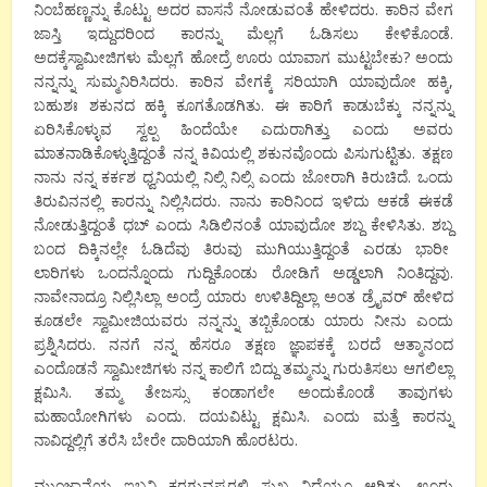
ನಿಂಬೆಹಣ್ಣನ್ನು ಕೊಟ್ಟು ಅದರ ವಾಸನೆ ನೋಡುವಂತೆ ಹೇಳಿದರು. ಕಾರಿನ ವೇಗ
ಜಾಸ್ತಿ ಇದ್ದುದರಿಂದ ಕಾರನ್ನು ಮೆಲ್ಲಗೆ ಓಡಿಸಲು ಕೇಳಿಕೊಂಡೆ.
ಅದಕ್ಕೆಸ್ವಾಮೀಜಿಗಳು ಮೆಲ್ಲಗೆ ಹೋದ್ರೆ ಊರು ಯಾವಾಗ ಮುಟ್ಟಬೇಕು? ಅಂದು
ನನ್ನನ್ನು ಸುಮ್ಮನಿರಿಸಿದರು. ಕಾರಿನ ವೇಗಕ್ಕೆ ಸರಿಯಾಗಿ ಯಾವುದೋ ಹಕ್ಕಿ,
ಬಹುಶಃ ಶಕುನದ ಹಕ್ಕಿ ಕೂಗತೊಡಗಿತು. ಈ ಕಾರಿಗೆ ಕಾಡುಬೆಕ್ಕು ನನ್ನನ್ನು
ಏರಿಸಿಕೊಳ್ಳುವ ಸ್ವಲ್ಪ ಹಿಂದೆಯೇ ಎದುರಾಗಿತ್ತು ಎಂದು ಅವರು
ಮಾತನಾಡಿಕೊಳ್ಳುತ್ತಿದ್ದಂತೆ ನನ್ನ ಕಿವಿಯಲ್ಲಿ ಶಕುನವೊಂದು ಪಿಸುಗುಟ್ಟಿತು. ತಕ್ಷಣ
ನಾನು ನನ್ನ ಕರ್ಕಶ ಧ್ವನಿಯಲ್ಲಿ ನಿಲ್ಸಿ ನಿಲ್ಸಿ ಎಂದು ಜೋರಾಗಿ ಕಿರುಚಿದೆ. ಒಂದು
ತಿರುವಿನನಲ್ಲಿ ಕಾರನ್ನು ನಿಲ್ಲಿಸಿದರು. ನಾನು ಕಾರಿನಿಂದ ಇಳಿದು ಆಕಡೆ ಈಕಡೆ
ನೋಡುತ್ತಿದ್ದಂತೆ ಧಬ್ ಎಂದು ಸಿಡಿಲಿನಂತೆ ಯಾವುದೋ ಶಬ್ದ ಕೇಳಿಸಿತು. ಶಬ್ದ
ಬಂದ ದಿಕ್ಕಿನಲ್ಲೇ ಓಡಿದೆವು ತಿರುವು ಮುಗಿಯುತ್ತಿದ್ದಂತೆ ಎರಡು ಭಾರೀ
ಲಾರಿಗಳು ಒಂದನ್ನೊಂದು ಗುದ್ದಿಕೊಂಡು ರೋಡಿಗೆ ಅಡ್ಡಲಾಗಿ ನಿಂತಿದ್ದವು.
ನಾವೇನಾದ್ರೂ ನಿಲ್ಲಿಸಿಲ್ಲಾ ಅಂದ್ರೆ ಯಾರು ಉಳಿತಿದ್ದಿಲ್ಲಾ ಅಂತ ಡ್ರೈವರ್ ಹೇಳಿದ
ಕೂಡಲೇ ಸ್ವಾಮೀಜಿಯವರು ನನ್ನನ್ನು ತಬ್ಬಿಕೊಂಡು ಯಾರು ನೀನು ಎಂದು
ಪ್ರಶ್ನಿಸಿದರು. ನನಗೆ ನನ್ನ ಹೆಸರೂ ತಕ್ಷಣ ಜ್ಞಾಪಕಕ್ಕೆ ಬರದೆ ಆತ್ಮಾನಂದ
ಎಂದೊಡನೆ ಸ್ವಾಮೀಜಿಗಳು ನನ್ನ ಕಾಲಿಗೆ ಬಿದ್ದು ತಮ್ಮನ್ನು ಗುರುತಿಸಲು ಆಗಲಿಲ್ಲಾ
ಕ್ಷಮಿಸಿ. ತಮ್ಮ ತೇಜಸ್ಸು ಕಂಡಾಗಲೇ ಅಂದುಕೊಂಡೆ ತಾವುಗಳು
ಮಹಾಯೋಗಿಗಳು ಎಂದು. ದಯವಿಟ್ಟು ಕ್ಷಮಿಸಿ. ಎಂದು ಮತ್ತೆ ಕಾರನ್ನು
ನಾವಿದ್ದಲ್ಲಿಗೆ ತರೆಸಿ ಬೇರೇ ದಾರಿಯಾಗಿ ಹೊರಟರು.
ಮುಂಜಾನೆಯ ಇಬ್ಬನಿ ಕರಗುವಷ್ಟರಲ್ಲಿ ಸುಖ ನಿದ್ರೆಯೂ ಆಗಿತ್ತು. ಊರು