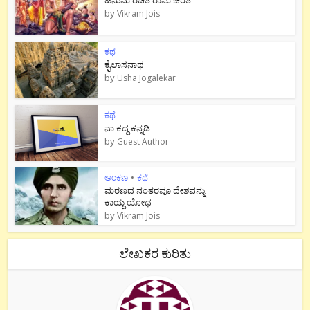
by
Vikram Jois
ಕಥೆ
ಕೈಲಾಸನಾಥ
by
Usha Jogalekar
ಕಥೆ
ನಾ ಕದ್ದ ಕನ್ನಡಿ
by
Guest Author
ಅಂಕಣ
•
ಕಥೆ
ಮರಣದ ನಂತರವೂ ದೇಶವನ್ನು
ಕಾಯ್ದ ಯೋಧ
by
Vikram Jois
ಲೇಖಕರ ಕುರಿತು