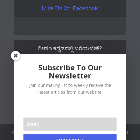
Like Us On Facebook
ರೀಡೂ ಕನ್ನಡದಲ್ಲಿ ಬರೆಯಬೇಕೆ?
Subscribe To Our
Newsletter
Join our mailing list to weekly receive the
latest articles from our website
Copywrite© 2026 Readoo Media Private Limited. Created and
maintained by
The Web People
.