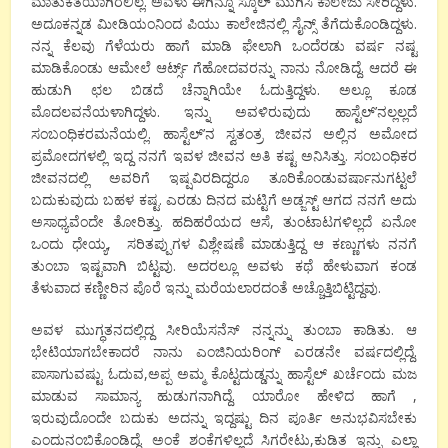
ಮಾತುಕತೆಯಾಗಿರಲಿಲ್ಲ. ಅವಳು ಈಗಿನ್ನೂ ಸ್ಕೂಲ್ ಮುಗಿಸಿ ಕಾಲೇಜು ಸೇರಿದ್ದಳು.
ಅದೂಕನ್ನಡ ಮೀಡಿಯಂನಿಂದ ಪಿಯು ಕಾಲೇಜಿನಲ್ಲಿ ಸೈನ್ಸ್ ತೆಗೆದುಕೊಂಡಿದ್ದಳು.
ನನ್ನ ಕೆಲವು ಗೆಳೆಯರು ಹಾಗೆ ಮಾಡಿ ಫೇಲಾಗಿ ಒಂದೆರಡು ವರ್ಷ ನಷ್ಟ
ಮಾಡಿಕೊಂಡು ಆಮೇಲೆ ಆರ್ಟ್ಸ್ ಗೆಹೋದವರನ್ನು ನಾನು ನೋಡಿದ್ದೆ. ಆದರೆ ಈ
ಹುಡುಗಿ ಛಲ ಬಿಡದೆ ಚೆನ್ನಾಗಿಯೇ ಓದುತ್ತಿದ್ದಳು. ಅಲ್ಲೂ ಕೂಡ
ಮೊದಲವನೆಯಳಾಗಿದ್ದಳು. ಇನ್ನು ಅವಳಿರುವುದು ಹಾಸ್ಟೆಲ್’ನಲ್ಲಲ್ಲದೆ
ಸಂಬಂಧಿಕರಮನೆಯಲ್ಲಿ. ಹಾಸ್ಟೆಲ್’ನ ಸ್ವತಂತ್ರ ಜೀವನ ಅಲ್ಲಿನ ಅಮೋದ
ಪ್ರಮೋದಗಳಲ್ಲಿ ಇದ್ದ ನನಗೆ ಇವಳ ಜೀವನ ಅತಿ ಕಷ್ಟ ಅನಿಸಿತ್ತು. ಸಂಬಂಧಿಕರ
ಜೀವನದಲ್ಲಿ ಅವರಿಗೆ ಇಷ್ಷವಿರದಿದ್ದರೂ ತೂರಿಕೊಂಡುವರ್ಷಾನುಗಟ್ಟಲೆ
ಬದುಕುವುದು ಬಹಳ ಕಷ್ಟ. ಎರಡು ದಿನದ ಮಟ್ಟಿಗೆ ಅಡ್ಜಸ್ಟ್ ಆಗದ ನನಗೆ ಅದು
ಅಸಾಧ್ಯವೆಂದೇ ತೋರಿತ್ತು. ಹದಿಹರೆಯದ ಆಸೆ, ತುಂಟಾಟಗಳಿಲ್ಲದೆ ಏನೋ
ಒಂದು ಧೇಯ್ಯ, ಸರಿತಪ್ಪುಗಳ ವಿಶ್ಲೇಷಣೆ ಮಾಡುತ್ತಿದ್ದ ಆ ಕಣ್ಣುಗಳು ನನಗೆ
ತುಂಬಾ ಇಷ್ಟವಾಗಿ ಬಿಟ್ಟವು. ಅದರಲ್ಲೂ ಅವಳು ಕಥೆ ಹೇಳುವಾಗ ಕಂಡ
ತೆಳುವಾದ ಕಣ್ಣೀರಿನ ಪೊರೆ ಇನ್ನು ಮರೆಯಲಾರದಂತೆ ಅಚ್ಚೊತ್ತಿಬಿಟ್ಟಿದ್ದವು.
ಅವಳ ಮುಗ್ಧತನದಲ್ಲಿದ್ದ ಸೀರಿಯೆಸನೆಸ್ ನನ್ನನ್ನು ತುಂಬಾ ಕಾಡಿತು. ಆ
ಭೇಟಿಯಾಗಬೇಕಾದರೆ ನಾನು ಎಂಜಿನಿಯರಿಂಗ್ ಎರಡನೇ ವರ್ಷದಲ್ಲಿದ್ದೆ.
ಪಾಸಾಗುವಷ್ಟು ಓದುವ,ಅಪ್ಪ ಅಮ್ಮ ಕೊಟ್ಟದುಡ್ಡನ್ನು ಹಾಸ್ಟೆಲ್ ಖರ್ಚೆಂದು ಮಜ
ಮಾಡುವ ಸಾಮಾನ್ಯ ಹುಡುಗನಾಗಿದ್ದೆ. ಯಾರೋ ಹೇಳಿದ ಹಾಗೆ ,
ಇರುವುದೊಂದೇ ಬದುಕು ಅದನ್ನು ಇದ್ದಷ್ಟು ದಿನ ಪೂರ್ತಿ ಅನುಭವಿಸಬೇಕು
ಎಂದುನಂಬಿಕೊಂಡಿದ್ದೆ. ಅಂಕೆ ಶಂಕೆಗಳಿಲ್ಲದೆ ಸಿಗರೇಟು,ಕುಡಿತ ಇನ್ನು ಎಲ್ಲಾ