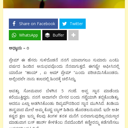
Share on Facebook
Twitter
WhatsApp
Buffer
ಅಧ್ಯಾಯ – ೧
ಪ್ರೇಮ್ ಈ ಹೆಸರು ಸುಳಿದೊಡನೆ ನನಗೆ ಯಾವಾಗಲೂ ಸುಮಾರು ಎಂಟು
ವರ್ಷದ ಹಿಂದಿನ ಅನುಭವವೊಂದು ನೆನಪಾಗುತ್ತದೆ. ಈಗಷ್ಟೇ ಆಫೀಸಿನಲ್ಲಿ
ಯಾರೋ “ಹಾಯ್ , ಐ ಆಮ್ ಪ್ರೇಮ್ “ಎಂದು ಪರಿಚಯಿಸಿಕೊಂಡರು.
ಅಲ್ಲಿಂದಲೇ ನಾನು ಕಾಲದಲ್ಲಿ ಹಿಂದಕ್ಕೆ ಚಲಿಸಿದ್ದು.
ಆವತ್ತು ಸೋಮವಾರ ಬೆಳಗಿನ 5 ಗಂಟೆ. ಅಪ್ಪ ಸ್ನಾನ ಮಾಡೆಂದು
ಕರೆಯುತ್ತಿದ್ದರು. ನನಗೆ ಅದಾಗಲೇ ಬೇಸರ ಬಂದು ಗಟ್ಟಿಯಾಗಿ ತಬ್ಬಿಕೊಂಡಿತ್ತು.
ಆದರೂ ಎಲ್ಲಾ ಅಡಗಿಸಿಕೊಂಡು ದಿವ್ಯಮೌನದಿಂದ ಸ್ನಾನ ಮುಗಿಸಿದೆ. ತಿಂಡಿಯ
ಶಾಸ್ತ್ರವಾದ ಮೇಲೆ ಅಮ್ಮ ಕೊಟ್ಟ ಬ್ಯಾಗ್ ಹಿಡಿದು ಹೊರಡಲನುವಾದೆ. ಇದೇ ಅತೀ
ಕಷ್ಟದ ಕ್ಷಣ ಇನ್ನು ಕೆಲವು ತಿಂಗಳ ತನಕ ಮನೆಗೆ ಬರಲಾಗುವುದಿಲ್ಲ.ನಮಸ್ಕಾರ
ಮಾಡುವಾಗ ಬಸ್ ಹಾರ್ನ್ ಕೇಳಿತೆಂಬ ನೆಪದೊಂದಿಗೆ ಕಣ್ಣೀರನ್ನು ಕಡೆಗಣಿಸಲು