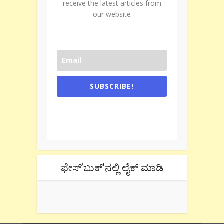
receive the latest articles from
our website
SUBSCRIBE!
One e-mail a week. We don't spam.
Don't forget to check the promotional
tab if you are using gmail.
ಫೇಸ್’ಬುಕ್’ನಲ್ಲಿ ಲೈಕ್ ಮಾಡಿ