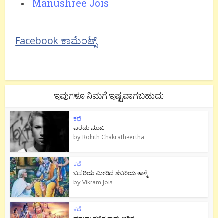
Manushree Jois
Facebook ಕಾಮೆಂಟ್ಸ್
ಇವುಗಳೂ ನಿಮಗೆ ಇಷ್ಟವಾಗಬಹುದು
ಕಥೆ
ಎರಡು ಮುಖ
by
Rohith Chakratheertha
ಕಥೆ
ಬಸರಿಯ ಮೀರಿದ ಶಬರಿಯ ತಾಳ್ಮೆ
by
Vikram Jois
ಕಥೆ
ಹನುಮ ರಚಿತ ರಾಮ‌ ಚರಿತ