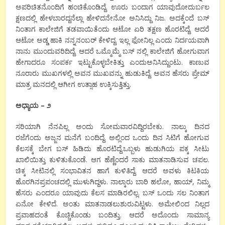
ಅಪರಿಚಿತನೊಂದಿಗೆ ಹಂಚಿಕೊಂಡಿದ್ದೆ. ಊರು ಬಂದಾಗ ಯಾವುದೋದುರ್ಬಲ
ಕ್ಷಣದಲ್ಲಿ ಹೇಳಬಾರದ್ದನೆಲ್ಲಾ ಹೇಳಿದನೇನೋ ಅನಿಸಿದ್ದು ನಿಜ. ಅದಕ್ಕೆಂದೆ ಬಸ್
ನಿಂತಾಗ ಕಾಲೇಜಿಗೆ ತಡವಾಯಿತೆಂದು ಆಟೋ ಏರಿ ತಕ್ಷಣ ಹೊರಟಿದ್ದೆ. ಆದರೆ
ಆಟೋ ಅಡ್ಡ ಹಾಕಿ ನನ್ನನಂಬರ್ ಕೇಳಿದ್ದ. ಇಲ್ಲ ಫೋನಿಲ್ಲ ಎಂದು ನಿರ್ದಯವಾಗಿ
ನಾನು ಮುಂದುವರಿದಿದ್ದೆ. ಆದರೆ ಒಮ್ಮೊಮ್ಮೆ ಬಸ್ ನಲ್ಲಿ ಕಾಲೇಜಿಗೆ ಹೋಗುವಾಗ
ಹೇಗಾದರೂ ಸಂಪರ್ಕ ಇಟ್ಟುಕೊಳ್ಳಬೇಕಿತ್ತು ಎಂದುಅನಿಸಿದ್ದುಂಟು. ಕಾಣುವ
ನೂರಾರು ಮುಖಗಳಲ್ಲಿ ಅವನ ಮುಖವನ್ನು ಹುಡುಕಿದ್ದೆ. ಅವನ ಹೆಸರು ಪ್ರೇಮ್
ಮಾತ್ರ ಮನದಲ್ಲಿ ಆಗೀಗ ಉತ್ಸಾಹ ಉಕ್ಕಿಸುತ್ತಿತ್ತು.
ಅಧ್ಯಾಯ – ೨
ಸರಿಯಾಗಿ ನೆನಪಿಲ್ಲ ಅಂದು ಸೋಮವಾರವಿದ್ದಿರಬೇಕು. ನಾಲ್ಕು ದಿನದ
ರಜೆಗೆಂದು ಅಜ್ಜನ ಮನೆಗೆ ಬಂದಿದ್ದೆ. ಅಲ್ಲಿಂದ ಒಂದು ದಿನ ಸಿಟಿಗೆ ಹೋಗುವ
ಕೆಲಸಕ್ಕೆ ಬೇಗ ಬಸ್ ಹಿಡಿದು ಹೊರಟಿದ್ದೆ.ಒಬ್ಬಳು ಹುಡುಗಿಯ ಪಕ್ಕ ಸೀಟು
ಖಾಲಿಯಿತ್ತು ಕುಳಿತುಕೊಂಡೆ. ಆಗ ಹೆಣ್ಣೆಂದರೆ ಸಾಕು ಮಾತನಾಡಿಸುವ ಚಪಲ.
ಚಿಕ್ಕ ಸೀಟಿನಲ್ಲಿ ಸಂಭಾವಿತನ ಹಾಗೆ ಕುಳಿತಿದ್ದೆ. ಆದರೆ ಅವಳು ಕಿಟಕಿಯ
ಹೊರಗಿನಪ್ರಪಂಚದಲ್ಲಿ ಮುಳುಗಿದ್ದಳು. ನಾಲ್ಕಾರು ಬಾರಿ ಹಲೋ, ಹಾಯ್, ನಿಮ್ಮ
ಹೆಸರು ಎಂದರೂ ಯಾವುದು ಕೆಲಸ ಮಾಡಿರಲಿಲ್ಲ. ಬಸ್ ಒಂದು ಸಲ ನಿಂತಾಗ
ಏನೋ ಕೇಳಿದೆ. ಅಂತು ಮಾತನಾಡಲುಶುರುವಿಟ್ಟಳು. ಅಮೇಲಿಂದ ನಿಲ್ಲದ
ಪ್ರವಾಹದಂತೆ ಕೊಚ್ಚಿಕೊಂಡು ಬಂದಿತ್ತು. ಆದರೆ ಅದೊಂದು ಸಾಮಾನ್ಯ