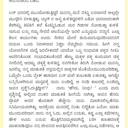
ಅವಸರದಿಂದ ಓಡಿದೆ.
ಬಸ್ ಭರದಲ್ಲಿ ಮುಂದೋಡುತ್ತಿದ್ದರೆ ಮನಸ್ಸು ಮನೆ ಬಿಟ್ಟು ಬರಲಾಗದೆ ಅಲ್ಲಲ್ಲೇ
ಮುಗ್ಗರಿಸಿ ಬೀಳುತ್ತಿತ್ತು. ಬ್ಯಾಗ್ ನ ಅಪ್ಪಿ ಕುಳಿತಿದ್ದವಳಿಗೆ ಏಕೋ ಭಾರವಾದಂತಾಗಿ
ಕೆಳಗಿಟ್ಟು ಕಿಟಕಿಗೆ ತಲೆ ಕೊಟ್ಟುಓಡುವ ಮರ ಗಿಡಗಳ ನೋಡುತ್ತಾ ಕುಳಿತೆ.
ಸಾಗುವ ಬಸ್ಸು ಗಮ್ಯ ಸೇರದೆ ಚಲನೆಯಲ್ಲೇ ಇರಲಿ ಎನ್ನುವುದು ನನ್ನಾಸೆ. ಎಲ್ಲಾ
ಕೆಲಸ ಕಾರ್ಯಗಳು ಊರು ಸೇರಿದ ಮೇಲೆ ಶುರುವಾಗುವುದರಿಂದನನಗೆ
ಪಯಣ ಒಂದು ನಿರಾಳವಾದ ನಿಶ್ಚಲ ನೆಮ್ಮದಿಯ ಸಮಯ. ಹೀಗೆ ನನ್ನ
ಯೋಚನೆಗಳ ಮಧ್ಯೆ ಇರಬೇಕಾದರೆ ಯಾರೋ ಒಬ್ಬ ಸಂಭಾವಿತ ಪಕ್ಕದ ಸೀಟು
ಆವರಿಸಿಕೊಂಡ. ಸಂಭಾವಿತಏಕೆಂದರೆ ಹೆಣ್ಣು ಮಕ್ಕಳ ಪಕ್ಕ ಕೂರುವಾಗ ಚಿಕ್ಕ
ಸೀಟಿನಲ್ಲಿ ಆದಷ್ಟು ಚಿಕ್ಕಕ್ಕೆ ಕುಳಿತಿದ್ದ. ನನಗೇಕೋ ತಿರುಗಿ ನೋಡುವ ಮನಸ್ಸು
ಇರಲಿಲ್ಲ. ನನ್ನ ಮಾತುಕತೆ ರಸ್ತಯಲ್ಲಿನ ಪಾತ್ರಗಳ ಜೊತೆಯೇಮುಂದುವರಿದಿತ್ತು.
ಒಮ್ಮೆಲೇ ಒಂದು ಬ್ರೇಕ್ ಹಾಕಿದಾಗ ಬಸ್ ವಾಲಿ ಕುಲುಕಾಡಿ ಬಳುಕಿತ್ತು. ಆಗಷ್ಟೇ
ಬಸ್ಸಿನೊಳಗಿರುವ ವಾಸ್ತವಕ್ಕೆ ನಾನು ಬಂದಿದ್ದೆ. ಆ ಸಂಧಿ ಕಾಲದಲ್ಲಿ ಬಂದಿದ್ದು
ಅವನ ಪ್ರಶ್ನೆ”ಓದುತ್ತಿದ್ದೀರ”? . ನಾನು “ಹೌದು, ನೀವು? ” ಎಂದು ಮರು
ಪ್ರಶ್ನಿಸಿದ್ದೆ. ಅಲ್ಲಿಂದ ನಂತರ ಮಾತುಕತೆ ಹೀಗೆಯೆ ಸಾಗಿತ್ತು. ಅವನ ಹೆಸರು
ಪ್ರೇಮ್ ಅದರ ಹೊರತಾಗಿ ಹೆಚ್ಚೇನು ನಾನು ವಿಚಾರಿಸಲಿಲ್ಲ.ಹೆಸರು
ಸಿನಿಮೀಯವಾಗಿತ್ತು. ಅದಕ್ಕೆಂದು ಮನದಲ್ಲಿ ನಿಂತು ಬಿಟ್ಟಿತೋ ಏನೋ. ಮಾತು
ಮುಂದುವರಿದಾಗ ನಾನು ನನ್ನ ಓದು, ಅಲ್ಲಿನ ಬದುಕು, ಕಷ್ಟ ಎಲ್ಲಾ ಕಥೆಗಳನ್ನು
ಹೇಳಿ ಊರು ಬರುವ ಹೊತ್ತಿಗೆನಿರಮ್ಮಳವಾಗಿದ್ದೆ. ಬರೀ ಕಾಲಹರಣಕ್ಕೆ
ಮಾತನಾಡಿದ್ದರೂ ನನ್ನ ಜೀವನದ ಅವತ್ತಿನವರೆಗಿನ ಎಲ್ಲಾ ಮುಖ್ಯ ನಡೆಗಳನ್ನು ಆ