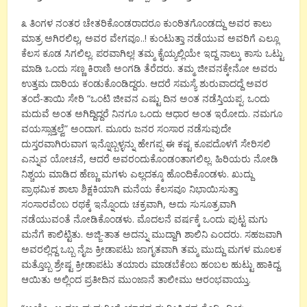
೩ ತಿಂಗಳ ನಂತರ ಚೇತರಿಕೊಂಡರಾದರೂ ಕುಂಠಿತಗೊಂಡದ್ದು ಅವರ ಕಾಲು
ಮಾತ್ರ ಅಗಿರಲಿಲ್ಲ, ಅವರ ವೇಗವೂ..! ಕುಂಟುತ್ತಾ ನಡೆಯುವ ಅವರಿಗೆ ಎಲ್ಲೂ
ಕೆಲಸ ಕೂಡ ಸಿಗಲಿಲ್ಲ. ಪರವಾಗಿಲ್ಲ! ತಮ್ಮ ಕೈಯ್ಯಲ್ಲಿಯೇ ಇದ್ದ ನಾಲ್ಕು ಕಾಸು ಒಟ್ಟು
ಮಾಡಿ ಒಂದು ಸಣ್ಣ ಕಿರಾಣಿ ಅಂಗಡಿ ತೆರೆದರು. ತಮ್ಮ ಜೀವನಕ್ಕೇನೋ ಅವರು
ಉತ್ತಮ ದಾರಿಯ ಕಂಡುಕೊಂಡಿದ್ದರು. ಆದರೆ ಸಮಸ್ಯೆ ಶುರುವಾದದ್ದೆ ಅವರ
ತಂದೆ-ತಾಯಿ ಸೇರಿ “ಒಂಟಿ ಜೀವನ ಎಷ್ಟು ದಿನ ಅಂತ ನಡೆಸ್ತಿಯಪ್ಪ. ಒಂದು
ಮದುವೆ ಅಂತ ಅಗಿದ್ದಿದ್ದರೆ ನಿನಗೂ ಒಂದು ಆಧಾರ ಅಂತ ಇರೋದು. ನಮಗೂ
ವಯಸ್ಸಾತ್ತಲ್ವೆ” ಅಂದಾಗ. ಮೂರು ಜನರ ಸಂಸಾರ ನಡೆಸುವುದೇ
ದುಸ್ತರವಾಗಿರುವಾಗ ಇನ್ನೊಬ್ಬಳ್ಳನ್ನು ಹೇಗಪ್ಪ ಈ ಕಷ್ಟ ಕೂಪದೊಳಗೆ ಸೇರಿಸಲಿ
ಎನ್ನುವ ಯೋಚನೆ, ಆದರೆ ಅವರಂದುಕೊಂಡಂತಾಗಲಿಲ್ಲ. ಹಿರಿಯರು ನೋಡಿ
ನಿಶ್ಚಯ ಮಾಡಿದ ಹೆಣ್ಣು ಮಗಳು ಎಲ್ಲದಕ್ಕೂ ಹೊಂದಿಕೊಂಡಳು. ಖುದ್ದು
ಪ್ರಾಥಮಿಕ ಶಾಲಾ ಶಿಕ್ಷಕಿಯಾಗಿ ಮನೆಯ ಕೆಲಸವೂ ನಿಭಾಯಿಸುತ್ತಾ
ಸಂಸಾರವೆಂಬ ರಥಕ್ಕೆ ಇನ್ನೊಂದು ಚಕ್ರವಾಗಿ, ಅದು ಸುಸೂತ್ರವಾಗಿ
ನಡೆಯುವಂತೆ ನೋಡಿಕೊಂಡಳು. ಮೊದಲನೆ ವರ್ಷಕ್ಕೆ ಒಂದು ಪುಟ್ಟ ಮಗು
ಮನೆಗೆ ಕಾಲಿಟ್ಟಿತು. ಅಜ್ಜಿ-ತಾತ ಅದನ್ನು ಮುದ್ದಾಗಿ ಶಾಲಿನಿ ಎಂದರು. ಸಹಜವಾಗಿ
ಅವರಲ್ಲಿದ್ದ ಒಬ್ಬ ನೈಜ ಕ್ರೀಡಾಪಟು ಜಾಗೃತವಾಗಿ ತಮ್ಮ ಮುದ್ದು ಮಗಳ ಮೂಲಕ
ಮತ್ತೊಬ್ಬ ಶ್ರೇಷ್ಟ ಕ್ರೀಡಾಪಟು ತಯಾರು ಮಾಡಬೆಕೆಂಬ ಹಂಬಲ ಹುಟ್ಟು ಹಾಕಿದ್ದ.
ಆಯಿತು ಅಲ್ಲಿಂದ ಪ್ರತೀದಿನ ಮುಂಜಾನೆ ತಾಲೀಮು ಆರಂಭವಾಯ್ತು.