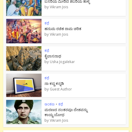
ಬಸರಿಯ ಮೀರಿದ ಶಬರಿಯ ತಾಳ್ಮೆ
by
Vikram Jois
ಕಥೆ
ಹನುಮ ರಚಿತ ರಾಮ‌ ಚರಿತ
by
Vikram Jois
ಕಥೆ
ಕೈಲಾಸನಾಥ
by
Usha Jogalekar
ಕಥೆ
ನಾ ಕದ್ದ ಕನ್ನಡಿ
by
Guest Author
ಅಂಕಣ
•
ಕಥೆ
ಮರಣದ ನಂತರವೂ ದೇಶವನ್ನು
ಕಾಯ್ದ ಯೋಧ
by
Vikram Jois