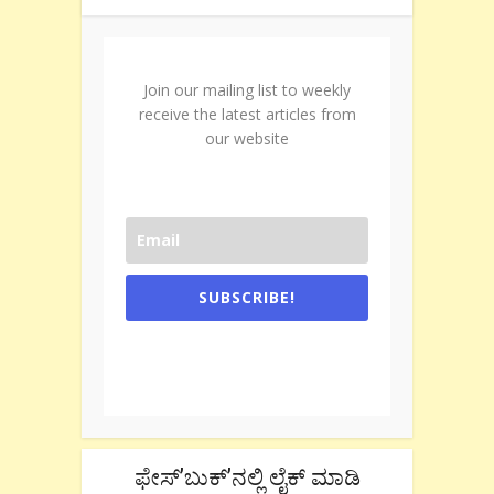
Join our mailing list to weekly
receive the latest articles from
our website
SUBSCRIBE!
One e-mail a week. We don't spam.
Don't forget to check the promotional
tab if you are using gmail.
ಫೇಸ್’ಬುಕ್’ನಲ್ಲಿ ಲೈಕ್ ಮಾಡಿ