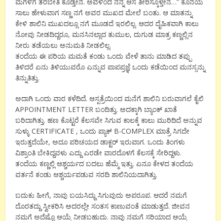
ಮಗಳಿಗೆ ತರಬೇತಿ ಕೊಡ್ತೇನೆ. ಅವಳಿಂದ ನನ್ನ ಆಸೆ ತೀರಿಸ್ಕೊಳ್ತೇನೆ…” ಕೊನೆಯ
ಸಾಲು ಹೇಳುವಾಗ ಸಣ್ಣ ನಗೆ ಅವರ ಮುಖದ ಮೇಲೆ ಬಂತು. ಆ ಮಾತನ್ನು
ಕೇಳಿ ಶಾಲಿನಿ ಮುಖದಲ್ಲೂ ನಗೆ ಮೂಡದೆ ಇರಲಿಲ್ಲ. ಆದರ ದೈಹಿಕವಾಗಿ ಕಾಲು
ನೋವು ನೀಡದಿದ್ದರೂ, ಮನಸಿನಲ್ಲಾದ ತುಮುಲ, ದುಗುಡ ಮಾತ್ರ ಕಣ್ಣಲ್ಲಿನ
ನೀರು ತಡೆಯಲು ಅನುಮತಿ ನೀಡಲಿಲ್ಲ.
ತಂದೆಯ ಈ ಪರಿಯ ಮಮತೆ ಕಂಡು ಒಂದು ವೇಳೆ ತಾನು ಮಾಡಿದ ತಪ್ಪು
ತಿಳಿದರೆ ಏನು ತಿಳಿಯುವರೊ ಎನ್ನುವ ಪಾಪಪ್ರಜ್ಞೆ ಒಂದು ಕಡೆಯಿಂದ ಮನಸ್ಸನ್ನು
ತಿನ್ನುತಿತ್ತು.
ಅದಾಗಿ ಒಂದು ವಾರ ಕಳೆದಿದೆ. ಆಸ್ಪತ್ರೆಯಿಂದ ಮನೆಗೆ ಶಾಲಿನಿ ಬರುವಾಗಲೆ ಕೈಲಿ
APPOINTMENT LETTER ಬಂದಿತ್ತು. ಅದಕ್ಕಾಗಿ ಬ್ಯಾಂಕ್ ಖಾತೆ
ಬರಿದಾಗಿತ್ತು. ಹಣ ಕೊಟ್ಟರೆ ಕೆಲಸವೇ ಸಿಗುವ ಕಾಲಕ್ಕೆ ಕಾಲು ಮುರಿದಿದೆ ಅನ್ನುವ
ಸುಳ್ಳು CERTIFICATE , ಒಂದು ಪ್ಯಾಕ್ B-COMPLEX ಮಾತ್ರೆ ಸಿಗದೇ
ಇರುತ್ತದೆಯೇ, ಅದೂ ಪರಿಚಯದ ಡಾಕ್ಟರ್ ಇರುವಾಗ. ಒಂದು ತಿಂಗಳು
ವಿಶ್ರಾಂತಿ ಬೇಕಿದ್ದವಳು ಎದ್ದು ಎರಡೇ ವಾರದೊಳಗೆ ಕೆಲಸಕ್ಕೆ ಸೇರಿದ್ದಳು.
ತಂದೆಯ ಕಣ್ಣಲ್ಲಿ ಆಶ್ಚರ್ಯದ ಬದಲು ಹೆಮ್ಮೆ ಇತ್ತು. ಏನೂ ಕೇಳದ ತಂದೆಯ
ವರ್ತನೆ ಕಂಡು ಆಶ್ಚರ್ಯಪಡುವ ಸರದಿ ಶಾಲಿನಿಯದಾಗಿತ್ತು.
ಬದುಕು ಹೀಗೆ, ನಾವು ಬಯಸಿದ್ದು ಸಿಗುವುದು ಅಪರೂಪ. ಆದರೆ ನಮಗೆ
ದೊರತದ್ದು ಸ್ವೀಕರಿಸಿ ಅದರಲ್ಲೇ ಸಂತಸ ಕಾಣುವಂತೆ ಮಾಡುತ್ತದೆ. ಜೀವನ
ನಮಗೆ ಅದೆಷ್ಟೊ ಆಯ್ಕೆ ನೀಡಬಹುದು. ನಾವು ನಮಗೆ ಸರಿಯಾದ ಆಯ್ಕೆ