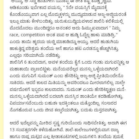
“ಅಯ್ಯೊ, ಅ ಸಣ್ಣ ಹುಡುಗೀಗೆ ಯಾಕಪ್ಪ ಈ ರೀತಿ ಕಷ್ಟ ಕೊಡ್ತ್ತಿದ್ದಿಯ.
ಆಡಿಕೂಂಡು ಇರ್ಬೆಕಾದ ವಯಸ್ಸು. “ 5ನೇ ವಯಸ್ಸಿಗೆ ಮೈದಾನಕ್ಕೆ
ಕೊಂಡೊಯ್ಯುವಾಗ ಎಲ್ಲ ಮೊಮ್ಮಕ್ಕಳನ್ನು ಮುದ್ದುಮಾಡುವ ಅಜ್ಜ-ಅಜ್ಜಿಯರಂತೆ
ಇಲ್ಲೂ ಮಾತು ಕೇಳಿಬಂದಿತ್ತು. ಚುರುಕುಬುದ್ದಿಯವಳಾದ ಶಾಲಿನಿ ಕಲಿಕೆಯಲ್ಲಿ
ಮೊದಮೊದಲು ಮುಂದಿದ್ದರೂ ಅನಂತರ ಅದು ಹಿಮ್ಮುಖವಾದಾಗ “ ನಿಮ್ಮ
race, competition ಅಂತ ಪಾಪ ಆ ಹುಡ್ಗಿ ಓದ್ನೆಲ್ಲ ಹಾಳು ಮಾಡಿದ್ರಿ..”
ಎಂದು ತಾಯಿ ಹೃದಯ ಚುಚ್ಹಿ ಮಾತಾಡಿದ್ದೂ ಆಯ್ತು. ಆದರೆ ಹುಡುಗಿಯ
ಹಾಕುತ್ತಿದ್ದ ಪರಿಶ್ರಮ ತಂದೆಯ ಆಸೆ ಹಾಗೂ ಹಟ ಎರಡನ್ನೂ ಹೆಚ್ಹಾಗಿಸಿತ್ತು.
ಎಲ್ಲವೂ ಸರಿಯಾಗಿಯೆ ನಡೆದಿತ್ತು.
ಶಾಲಿನಿಗೆ 6 ತುಂಬಿದಾಗ, ಅವಳ ತಂದೆಯ ಕೈಗೆ ಒಂದು ಗಂಡು ಮಗುವನ್ನಿತ್ತು ಆ
ಮಹಾತಾಯಿ ಪ್ರಾಣಬಿಟ್ಟಳು. ಮನೆಯವರೆಲ್ಲರ ಮನಸ್ಸು ಒಳ್ಳೆಯದಾಗಿರಲಿ
ಎಂದು ಮಗುವಿಗೆ ಸುಮಂತ್ ಎಂಬ ಹೆಸರಿಟ್ಟು ಅಜ್ಜ-ಅಜ್ಜಿ ಪ್ರೀತಿಯಿಂದೇನೊ
ಸಾಕಿದರು. ಆದರೆ ಕಾಲದ ಮಿತಿಯನ್ನು ಅವರಿಂದಲೂ ಮೀರಲಾಗಲಿಲ್ಲ. ನಾಲ್ಕೇ
ವರ್ಷದೊಳಗೆ ಇಬ್ಬರೂ ಕಾಲವಾದರು. ಸುಮಂತ್ ಎಂದು ಹೆಸರಿಟ್ಟಾಕ್ಷಣ ಮನೆ-
ಮನಸ್ಸು ಒಳ್ಳೆಯದಾಗಿರದೆ ಬದಲಾಗಿ ಮನಸ್ಸಿನ ಶಾಂತಿಯೇ ಕದಡಿಹೋಗಿತ್ತು.
ವಿಪರ್ಯಾಸವೆಂಬುದು ಬಹುಶಃ ಇದಕ್ಕಿಂತಲೂ ಮತ್ತೊಂದಿಲ್ಲ. ಸಂಸಾರದ
ನೊಗಹೊರುವ ಒಂದು ಜೀವ ಕಣ್ಮರೆಯಾಗಿತ್ತು, ಬದುಕು ದುಸ್ತರವಾಗಿತ್ತು.
ಆದರೆ ಇದೆಲ್ಲವನ್ನು ಮೀರಿದ ಸ್ಪಷ್ಟ ಗುರಿಯೊಂದು ಸಾಧಿಸಬೇಕಿತ್ತು. ಅದಾಗಿ ಈಗ
13 ಸಂವತ್ಸರಗಳೇ ಕಳೆದುಹೋಗಿವೆ. ಶಾಲೆ-ಕಾಲೇಜುಗಳಲ್ಲಿರುವಾಗ ರಾಜ್ಯ
ಹಾಗೂ ರಾಷ್ಟ್ರಮಟ್ಟದ ಎಲ್ಲ ಕ್ರೀಡಾಕೂಟಗಳಲ್ಲಿ ಜಯಗಳಿಸಿ ತಂದೆಯ ಶ್ರಮಕ್ಕೆ