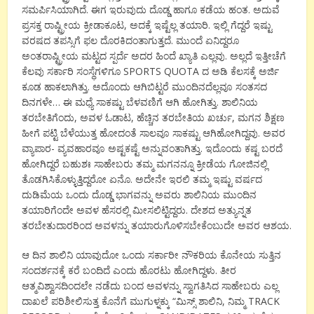
ಸಮರ್ಪಿಸಿಯಾಗಿದೆ. ಈಗ ಇರುವುದು ದೊಡ್ಡ ಹಾಗೂ ಕಡೆಯ ಹಂತ. ಅದುವೆ
ಪ್ರಸಕ್ತ ರಾಷ್ಟ್ರೀಯ ಕ್ರೀಡಾಕೂಟ, ಅದಕ್ಕೆ ಇಷ್ಟೆಲ್ಲ ತಯಾರಿ. ಇಲ್ಲಿ ಗೆದ್ದರೆ ಇಷ್ಟು
ವರಷದ ತಪಸ್ಸಿಗೆ ಫಲ ದೊರಕಿದಂತಾಗುತ್ತದೆ. ಮುಂದೆ ಏನಿದ್ದರೂ
ಅಂತರಾಷ್ಟ್ರೀಯ ಮಟ್ಟದ ಸ್ಪರ್ದೆ ಅದರ ಹಿಂದೆ ಖ್ಯಾತಿ ಎಲ್ಲವು. ಅಲ್ಲದೆ ಇತ್ತೀಚೆಗೆ
ಕೆಲವು ಸರ್ಕಾರಿ ಸಂಸ್ಥೆಗಳಿಗೂ SPORTS QUOTA ದ ಅಡಿ ಕೆಲಸಕ್ಕೆ ಅರ್ಜಿ
ಕೂಡ ಹಾಕಲಾಗಿತ್ತು. ಅದೊಂದು ಆಗಿಬಿಟ್ಟರೆ ಮುಂದಿನದೆಲ್ಲವೂ ಸಂತಸದ
ದಿನಗಳೇ… ಈ ಮಧ್ಯೆ ಸಾಕಷ್ಟು ಬೆಳವಣಿಗೆ ಆಗಿ ಹೋಗಿತ್ತು. ಶಾಲಿನಿಯ
ತರಬೇತಿಗೆಂದು, ಅವಳ ಓಡಾಟ, ಹೆಚ್ಚಿನ ತರಬೇತಿಯ ಖರ್ಚು, ಮಗನ ಶಿಕ್ಷಣ
ಹೀಗೆ ಪಟ್ಟಿ ಬೆಳೆಯುತ್ತ ಹೋದಂತೆ ಸಾಲವೂ ಸಾಕಷ್ಟು ಆಗಿಹೋಗಿದ್ದವು. ಅವರ
ವ್ಯಾಪಾರ- ವ್ಯವಹಾರವೂ ಅಷ್ಟಕಷ್ಟೆ ಅನ್ನುವಂತಾಗಿತ್ತು. ಇದೊಂದು ಕಷ್ಟ ಬರದೆ
ಹೋಗಿದ್ದರೆ ಬಹುಶಃ ಸಾಹೇಬರು ತಮ್ಮ ಮಗನನ್ನೂ ಕ್ರೀಡೆಯ ಗೋಜಿನಲ್ಲಿ
ತೊಡಗಿಸಿಕೊಳ್ಳುತ್ತಿದ್ದರೋ ಏನೊ. ಅದೇನೇ ಇರಲಿ ತಮ್ಮ ಇಷ್ಟು ವರ್ಷದ
ದುಡಿಮೆಯ ಒಂದು ದೊಡ್ಡ ಭಾಗವನ್ನು ಅವರು ಶಾಲಿನಿಯ ಮುಂದಿನ
ತಯಾರಿಗೆಂದೇ ಅವಳ ಹೆಸರಲ್ಲಿ ಮೀಸಲಿಟ್ಟಿದ್ದರು. ದೇಶದ ಅತ್ಯುನ್ನತ
ತರಬೇತುದಾರರಿಂದ ಅವಳನ್ನು ತಯಾರುಗೊಳಿಸಬೇಕೆಂಬುದೇ ಅವರ ಆಶಯ.
ಆ ದಿನ ಶಾಲಿನಿ ಯಾವುದೋ ಒಂದು ಸರ್ಕಾರೀ ನೌಕರಿಯ ಕೊನೇಯ ಸುತ್ತಿನ
ಸಂದರ್ಶನಕ್ಕೆ ಕರೆ ಬಂದಿದೆ ಎಂದು ಹೊರಟು ಹೋಗಿದ್ದಳು. ತೀರ
ಆತ್ಮವಿಶ್ವಾಸದಿಂದಲೇ ನಡೆದು ಬಂದ ಅವಳನ್ನು ಸ್ವಾಗತಿಸಿದ ಸಾಹೇಬರು ಎಲ್ಲ
ದಾಖಲೆ ಪರಿಶೀಲಿಸುತ್ತ ಕೊನೆಗೆ ಮುಗುಳ್ನಕ್ಕು “ಮಿಸ್ಸ್ ಶಾಲಿನಿ, ನಿಮ್ಮ TRACK