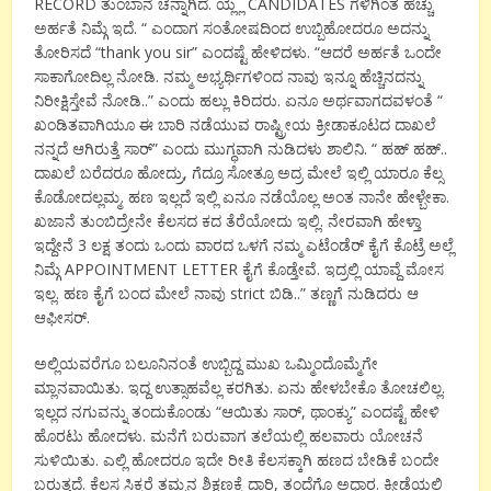
RECORD ತುಂಬಾನೆ ಚೆನ್ನಾಗಿದೆ. ಯ್ಲ್ಲ CANDIDATES ಗಳಿಗಿಂತ ಹೆಚ್ಚು
ಅರ್ಹತೆ ನಿಮ್ಗೆ ಇದೆ. “ ಎಂದಾಗ ಸಂತೋಷದಿಂದ ಉಬ್ಬಿಹೋದರೂ ಅದನ್ನು
ತೋರಿಸದೆ “thank you sir” ಎಂದಷ್ಟೆ ಹೇಳಿದಳು. “ಆದರೆ ಅರ್ಹತೆ ಒಂದೇ
ಸಾಕಾಗೋದಿಲ್ಲ ನೋಡಿ. ನಮ್ಮ ಅಭ್ಯರ್ಥಿಗಳಿಂದ ನಾವು ಇನ್ನೂ ಹೆಚ್ಚಿನದನ್ನು
ನಿರೀಕ್ಷಿಸ್ತೇವೆ ನೋಡಿ..” ಎಂದು ಹಲ್ಲು ಕಿರಿದರು. ಏನೂ ಅರ್ಥವಾಗದವಳಂತೆ “
ಖಂಡಿತವಾಗಿಯೂ ಈ ಬಾರಿ ನಡೆಯುವ ರಾಷ್ಟ್ರೀಯ ಕ್ರೀಡಾಕೂಟದ ದಾಖಲೆ
ನನ್ನದೆ ಆಗಿರುತ್ತೆ ಸಾರ್” ಎಂದು ಮುಗ್ಧವಾಗಿ ನುಡಿದಳು ಶಾಲಿನಿ. “ ಹಹ್ ಹಹ್..
ದಾಖಲೆ ಬರೆದರೂ ಹೋದ್ರು, ಗೆದ್ರೂ ಸೋತ್ರೂ ಅದ್ರ ಮೇಲೆ ಇಲ್ಲಿ ಯಾರೂ ಕೆಲ್ಸ
ಕೊಡೋದಲ್ಲಮ್ಮ. ಹಣ ಇಲ್ಲದೆ ಇಲ್ಲಿ ಏನೂ ನಡೆಯೊಲ್ಲ ಅಂತ ನಾನೇ ಹೇಳ್ಬೇಕಾ.
ಖಜಾನೆ ತುಂಬಿದ್ರೇನೇ ಕೆಲಸದ ಕದ ತೆರೆಯೋದು ಇಲ್ಲಿ. ನೇರವಾಗಿ ಹೇಳ್ತಾ
ಇದ್ದೇನೆ 3 ಲಕ್ಷ ತಂದು ಒಂದು ವಾರದ ಒಳಗೆ ನಮ್ಮ ಎಟೆಂಡೆರ್ ಕೈಗೆ ಕೊಟ್ರೆ ಅಲ್ಲೆ
ನಿಮ್ಗೆ APPOINTMENT LETTER ಕೈಗೆ ಕೊಡ್ತೇವೆ. ಇದ್ರಲ್ಲಿ ಯಾವ್ದೆ ಮೋಸ
ಇಲ್ಲ. ಹಣ ಕೈಗೆ ಬಂದ ಮೇಲೆ ನಾವು strict ಬಿಡಿ..” ತಣ್ಣಗೆ ನುಡಿದರು ಆ
ಆಫೀಸರ್.
ಅಲ್ಲಿಯವರೆಗೂ ಬಲೂನಿನಂತೆ ಉಬ್ಬಿದ್ದ ಮುಖ ಒಮ್ಮಿಂದೊಮ್ಮೆಗೇ
ಮ್ಲಾನವಾಯಿತು. ಇದ್ದ ಉತ್ಸಾಹವೆಲ್ಲ ಕರಗಿತು. ಏನು ಹೇಳಬೇಕೊ ತೋಚಲಿಲ್ಲ.
ಇಲ್ಲದ ನಗುವನ್ನು ತಂದುಕೊಂಡು “ಆಯಿತು ಸಾರ್, ಥಾಂಕ್ಯು” ಎಂದಷ್ಟೆ ಹೇಳಿ
ಹೊರಟು ಹೋದಳು. ಮನೆಗೆ ಬರುವಾಗ ತಲೆಯಲ್ಲಿ ಹಲವಾರು ಯೋಚನೆ
ಸುಳಿಯಿತು. ಎಲ್ಲಿ ಹೋದರೂ ಇದೇ ರೀತಿ ಕೆಲಸಕ್ಕಾಗಿ ಹಣದ ಬೇಡಿಕೆ ಬಂದೇ
ಬರುತ್ತದೆ. ಕೆಲಸ ಸಿಕ್ಕರೆ ತಮ್ಮನ ಶಿಕ್ಷಣಕ್ಕೆ ದಾರಿ, ತಂದೆಗೊ ಅಧಾರ. ಕ್ರೀಡೆಯಲ್ಲಿ