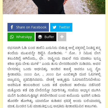
Share on Facebook
Twitter
WhatsApp
Buffer
ರಭಸವಾಗಿ ಓಡಿ ಬಂದ ಶಾಲಿನಿ ಏದುಸಿರು ಬಿಡುತ್ತ ಅಲ್ಲೆ ಪಕ್ಕದಲ್ಲೆ ನಿಂತಿದ್ದ ತನ್ನ
ತಂದೆಯ ಮುಖವನ್ನೇ ದಿಟ್ಟಿಸಿ ನೋಡಿದಳು. “ ನೋ.. 3 ನಿಮಿಷ ಬೇಗ
ತಲುಪಿದಿದ್ರೆ ಆಗಿರೊದು,, ಛೇ… ರಾಷ್ಟ್ರೀಯ ದಾಖಲೆ ಸಮ ಮಾಡಲು ಇನ್ನೂ
ಕಠಿಣ ಶ್ರಮ ಬೇಕು ಮಗಳೆ “ ಎಂದು ತುಸು ಬೇಸರದಿಂದಲೇ ನುಡಿದರು. ಅವರ
ಬೇಸರಕ್ಕೂ ಒಂದು ಅರ್ಥವಿತ್ತು. ಅಂದಿನ ಕಾಲಕ್ಕೆ ಅವರೂ ಒಬ್ಬ ನೈಜ
ಕ್ರೀಡಾಪಟು. ೧೦೦೦ ಮೀ, , ೨೦೦೦ ಮೀ ಎಂಬಿತ್ಯಾದಿ ದೂರ ಓಟಗಳಲ್ಲಿ
ರಾಜ್ಯವನ್ನು ಪ್ರತಿನಿಧಿಸಿದವರು. ದೇಶಕ್ಕೆ ಅತ್ಯುತ್ತಮ ಓಟಗಾರನೆನಿಸಬೇಕೆಂಬ
ಅಪರಿಮಿತ ಹಂಬಲದಿಂದ ಒಂದು ಕಡೆ ಛಲದಿಂದ ತಾಲೀಮು ನಡೆಸಿದರೆ
ಮತ್ತೊಂದು ಕಡೆ ವಿಧಿ ಬೇರೆನನ್ನೋ ನಿರ್ಧರಿಸಿತ್ತು. ಸಂಜೆಯ ಅಭ್ಯಾಸ ಮುಗಿಸಿ
ಮನೆಗೆ ಹಿಂದಿರುಗುತ್ತಿದ್ದಾಗ ಶರವೇಗದಿಂದ ಬಂದ ಕಾರೊಂದು ಇವರಿಗೆ ಬಡಿದು
ಹೊರಟೇ ಹೋಗಿತ್ತು. ಯಾರದೋ ಕುಡಿತದ ಛಟಕ್ಕೆ ಅಂದು ಬಲಿಯಾದದ್ದು
ಮಾತ್ರ ಮಿಂಚಿನ ಓಟ ಮಾಡುತಿದ್ದ ಒಬ್ಬ ಅಪ್ರತಿಮ ಕ್ರೀಡಾಪಟುವಿನ ಕಾಲುಗಳು.