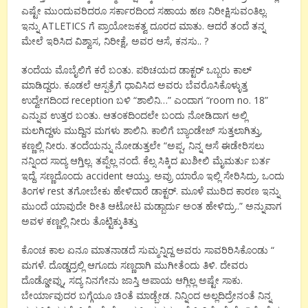
ಎಷ್ಟೇ ಮುಂದುವರಿದರೂ ಸರ್ಕಾರದಿಂದ ಸಹಾಯ ಹಣ ನಿರೀಕ್ಷಿಸುವಂತಿಲ್ಲ.
ಇನ್ನು ATLETICS ಗೆ ಪ್ರಾಯೋಜಕತ್ವ ದೂರದ ಮಾತು. ಆದರೆ ತಂದೆ ತನ್ನ
ಮೇಲೆ ಇರಿಸಿದ ವಿಶ್ವಾಸ, ನಿರೀಕ್ಷೆ, ಅವರ ಆಸೆ, ಕನಸು.. ?
ತಂದೆಯ ಮೊಬೈಲಿಗೆ ಕರೆ ಬಂತು. ಪರಿಚಯದ ಡಾಕ್ಟರ್ ಒಬ್ಬರು ಕಾಲ್
ಮಾಡಿದ್ದರು. ಕೂಡಲೆ ಆಸ್ಪತ್ರೆಗೆ ಧಾವಿಸಿದ ಅವರು ಬೆವರೊಸಿಕೊಳ್ಳುತ್ತ
ಉದ್ವೇಗದಿಂದ reception ಬಳಿ “ಶಾಲಿನಿ…” ಎಂದಾಗ “room no. 18”
ಎನ್ನುವ ಉತ್ತರ ಬಂತು. ಆತಂಕದಿಂದಲೇ ಬಂದು ನೋಡಿದಾಗ ಅಲ್ಲಿ
ಮಲಗಿದ್ದಳು ಮುದ್ದಿನ ಮಗಳು ಶಾಲಿನಿ. ಕಾಲಿಗೆ ಬ್ಯಾಂಡೇಜ್ ಸುತ್ತಲಾಗಿತ್ತು,
ಕಣ್ಣಲ್ಲಿ ನೀರು. ತಂದೆಯನ್ನು ನೋಡುತ್ತಲೇ “ಅಪ್ಪ, ನಿನ್ನ ಆಸೆ ಈಡೇರಿಸಲು
ನನ್ನಿಂದ ಸಾದ್ಯ ಆಗ್ತಿಲ್ಲ. ತಪ್ಪೆಲ್ಲ ನಂದೆ. ಕೆಲ್ಸ ಸಿಕ್ಕಿದ ಖುಶೀಲಿ ಮೈಮರ್ತು ಬರ್ತ
ಇದ್ದೆ. ಸಣ್ಣದೊಂದು accident ಆಯ್ತು. ಅವ್ರು ಯಾರೊ ಇಲ್ಲಿ ಸೇರಿಸಿದ್ರು. ಒಂದು
ತಿಂಗಳ rest ತಗೋಬೇಕು ಹೇಳಿದಾರೆ ಡಾಕ್ಟರ್. ಮೂಳೆ ಮುರಿದ ಕಾರಣ ಇನ್ನು
ಮುಂದೆ ಯಾವುದೇ ರೀತಿ ಆಟೋಟ ಮಡ್ಬಾರ್ದು ಅಂತ ಹೇಳಿದ್ರು..” ಅನ್ನುವಾಗ
ಅವಳ ಕಣ್ಣಲ್ಲಿ ನೀರು ತೊಟ್ಟಿಕ್ಕುತಿತ್ತು
ಕೊಂಚ ಕಾಲ ಏನೂ ಮಾತನಾಡದೆ ಸುಮ್ಮನ್ನಿದ್ದ ಅವರು ಸಾವರಿರಿಸಿಕೊಂಡು “
ಮಗಳೆ. ದೊಡ್ಡದ್ರಲ್ಲಿ ಆಗೂದು ಸಣ್ಣದಾಗಿ ಮುಗೀತೆಂದು ತಿಳಿ. ದೇವರು
ದೊಡ್ಡೋವ್ನು, ಸದ್ಯ ನಿನಗೇನು ಜಾಸ್ತಿ ಅಪಾಯ ಆಗ್ಲಿಲ್ಲ ಅಷ್ಟೇ ಸಾಕು.
ಬೇರ್ಯಾವುದರ ಬಗ್ಗೆಯೂ ಚಿಂತೆ ಮಾಡ್ಬೇಡ. ನಿನ್ನಿಂದ ಅಲ್ಲದಿದ್ರೇನಂತೆ ನಿನ್ನ