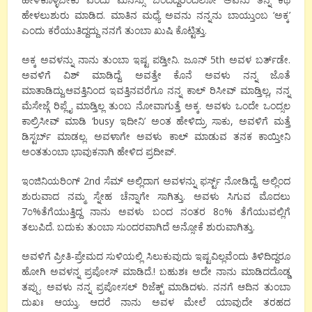
ಹೇಳಲುಶುರು ಮಾಡಿದ. ಮಾತಿನ ಮಧ್ಯೆ ಅವನು ನನ್ನನು ಬಾಯ್ತುಂಬ ‘ಅಕ್ಕ’
ಎಂದು ಕರೆಯುತಿದ್ದದ್ದು ನನಗೆ ತುಂಬಾ ಖುಷಿ ಕೊಟ್ಟಿತ್ತು.
ಅಕ್ಕ ಅವಳನ್ನು ನಾನು ತುಂಬಾ ಇಷ್ಟ ಪಡ್ತೀನಿ. ಜೂನ್ 5th ಅವಳ ಬರ್ತ್‌ಡೇ.
ಅವಳಿಗೆ ವಿಶ್ ಮಾಡಿದ್ದೆ. ಅವತ್ತೇ ಕೊನೆ ಅವಳು ನನ್ನ ಜೊತೆ
ಮಾತಾಡಿದ್ದು.ಆವತ್ತಿನಿಂದ ಇವತ್ತಿನವರೆಗೂ ನನ್ನ ಕಾಲ್ ರಿಸೀವ್ ಮಾಡ್ತಿಲ್ಲ, ನನ್ನ
ಮೆಸೇಜ್ಗೆ ರಿಪ್ಲೈ ಮಾಡ್ತಿಲ್ಲ ತುಂಬ ನೋವಾಗುತ್ತೆ ಅಕ್ಕ. ಅವಳು ಒಂದೇ ಒಂದ್ಸಲ
ಕಾಲ್ರಿಸೀವ್ ಮಾಡಿ ‘busy ಇದೀನಿ’ ಅಂತ ಹೇಳಿದ್ರು ಸಾಕು, ಅವಳಿಗೆ ಮತ್ತೆ
ಡಿಸ್ಟರ್ಬ್ ಮಾಡಲ್ಲ. ಅವಳಾಗೇ ಅವಳು ಕಾಲ್ ಮಾಡುವ ತನಕ ಕಾಯ್ತೀನಿ
ಅಂತತುಂಬಾ ಭಾವುಕನಾಗಿ ಹೇಳಿದ ಪ್ರದೀಪ್.
ಇಂಜಿನಿಯರಿಂಗ್ 2nd ಸೆಮ್ ಅಲ್ಲಿದಾಗ ಅವಳನ್ನು ಫರ್ಸ್ಟ್ ನೋಡಿದ್ದೆ. ಅಲ್ಲಿಂದ
ಶುರುವಾದ ನಮ್ಮ ಸ್ನೇಹ ಚೆನ್ನಾಗೇ ಸಾಗಿತ್ತು. ಅವಳು ಸಿಗುವ ಮೊದಲು
7೦%ತೆಗೆಯುತ್ತಿದ್ದ ನಾನು ಅವಳು ಬಂದ ನಂತರ 8೦% ತೆಗೆಯುವಲ್ಲಿಗೆ
ತಲುಪಿದೆ. ಬದುಕು ತುಂಬಾ ಸುಂದರವಾಗಿದೆ ಅನ್ಸೋಕೆ ಶುರುವಾಗಿತ್ತು.
ಅವಳಿಗೆ ಪ್ರೀತಿ-ಪ್ರೇಮದ ಸುಳಿಯಲ್ಲಿ ಸಿಲುಕುವುದು ಇಷ್ಟವಿಲ್ಲವೆಂದು ತಿಳಿದಿದ್ದರೂ
ಹೋಗಿ ಅವಳನ್ನ ಪ್ರಪೋಸ್ ಮಾಡಿದೆ.! ಬಹುಶಃ ಅದೇ ನಾನು ಮಾಡಿದದೊಡ್ಡ
ತಪ್ಪು. ಅವಳು ನನ್ನ ಪ್ರಪೋಸಲ್ ರಿಜೆಕ್ಟ್ ಮಾಡಿದಳು. ನನಗೆ ಆದಿನ ತುಂಬಾ
ದುಖಃ ಆಯ್ತು. ಆದರೆ ನಾನು ಅವಳ ಮೇಲೆ ಯಾವುದೇ ತರಹದ