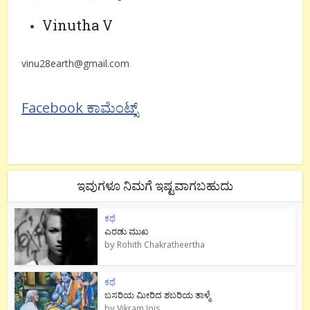
Vinutha V
vinu28earth@gmail.com
Facebook ಕಾಮೆಂಟ್ಸ್
ಇವುಗಳೂ ನಿಮಗೆ ಇಷ್ಟವಾಗಬಹುದು
ಕಥೆ
ಎರಡು ಮುಖ
by
Rohith Chakratheertha
ಕಥೆ
ಬಸರಿಯ ಮೀರಿದ ಶಬರಿಯ ತಾಳ್ಮೆ
by
Vikram Jois