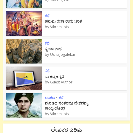
ಕಥೆ
ಹನುಮ ರಚಿತ ರಾಮ‌ ಚರಿತ
by
Vikram Jois
ಕಥೆ
ಕೈಲಾಸನಾಥ
by
Usha Jogalekar
ಕಥೆ
ನಾ ಕದ್ದ ಕನ್ನಡಿ
by
Guest Author
ಅಂಕಣ
•
ಕಥೆ
ಮರಣದ ನಂತರವೂ ದೇಶವನ್ನು
ಕಾಯ್ದ ಯೋಧ
by
Vikram Jois
ಲೇಖಕರ ಕುರಿತು