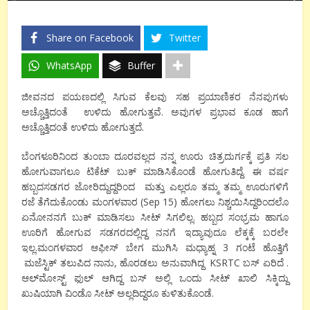
Share on Facebook
Twitter
WhatsApp
Buffer
ಜೀವನದ ಪಯಣದಲ್ಲಿ ಸಿಗುವ ಕೆಲವು ಸಹ ಪ್ರಯಾಣಿಕರ ನೆನಪುಗಳು
ಅಚ್ಚೊತ್ತಿದಂತೆ ಉಳಿದು ಹೋಗುತ್ತವೆ. ಅವುಗಳ ಪ್ರಭಾವ ಕೂಡ ಹಾಗೆ
ಅಚ್ಚೊತ್ತಿದಂತೆ ಉಳಿದು ಹೋಗುತ್ತದೆ.
ಬೆಂಗಳೂರಿನಿಂದ ತುಂಬಾ ದೂರವಲ್ಲದ ನನ್ನ ಊರು ಚಿತ್ರದುರ್ಗಕ್ಕೆ ಪ್ರತಿ ಸಲ
ಹೋಗುವಾಗಲೂ ಟಿಕೆಟ್ ಬುಕ್ ಮಾಡಿಸಿಕೊಂಡೆ ಹೋಗುತಿದ್ದೆ. ಈ ವರ್ಷ
ಹಬ್ಬದಸಡಗರ ಜೋರಿದ್ದುದ್ದರಿಂದ ಮತ್ತು ಎಲ್ಲರೂ ತಮ್ಮ ತಮ್ಮ ಊರುಗಳಿಗೆ
ರಜೆ ತೆಗೆದುಕೊಂಡು ಮಂಗಳವಾರ (Sep 15) ಹೋಗಲು ನಿಶ್ಚಯಿಸಿದ್ದರಿಂದಲೊ
ಏನೋನನಗೆ ಬುಕ್ ಮಾಡಿಸಲು ಸೀಟ್ ಸಿಗಲಿಲ್ಲ. ಹಬ್ಬದ ಸಂಭ್ರಮ ಹಾಗೂ
ಊರಿಗೆ ಹೋಗುವ ಸಡಗರದಲ್ಲಿದ್ದ ನನಗೆ ಇದ್ಯಾವುದೂ ಲೆಕ್ಕಕ್ಕೆ ಬರಲೇ
ಇಲ್ಲ.ಮಂಗಳವಾರ ಆಫೀಸ್ ಬೇಗ ಮುಗಿಸಿ ಮಧ್ಯಾಹ್ನ 3 ಗಂಟೆ ಹೊತ್ತಿಗೆ
ಮಜೆಸ್ಟಿಕ್ ತಲುಪಿದ ನಾನು, ಹೊರಡಲು ಅನುವಾಗಿದ್ದ KSRTC ಬಸ್ ಏರಿದೆ .
ಆಲ್‌ಮೋಸ್ಟ್ ಫುಲ್ ಆಗಿದ್ದ ಬಸ್ ಅಲ್ಲಿ ಒಂದು ಸೀಟ್ ಖಾಲಿ ಸಿಕ್ಕಿದ್ದು
ಖುಷಿಯಾಗಿ ವಿಂಡೊ ಸೀಟ್ ಅಲ್ಲದಿದ್ದರೂ ಕುಳಿತುಕೊಂಡೆ.