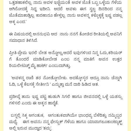
ಒತ್ತಡಹಾಕಲಿಲ್ಲ. ನಾನು ಅವಳ ಇಚ್ಛೆಯಂತೆ ಅವಳ ಜೊತೆ ಒಬ್ಬ ಒಳ್ಳೆಯ ಗೆಳೆಯ
ಆಗಿರೋದಕ್ಕೆ ಸಿದ್ದ ಇದೀನಿ. ಆದರೆ ಅವಳು ಈಗ ಸ್ವಲ್ಪ ದಿನದಿಂದ ನನ್ನ
ಜೊತೆಮಾತಾಡ್ತಿಲ್ಲ. ಕಾರಣಾನೂ ಹೇಳ್ತಿಲ್ಲ. ನಾನು ಅವಳನ್ನ ಕಳ್ಕೊಳ್ಳಕ್ಕೆ ಇಷ್ಟ ಪಡಲ್ಲ
ಅಕ್ಕ ಎಂದ.’
ಈ ವಿಷಯದಲ್ಲಿ ಅನನುಭವಿ ಆದ ನಾನು ನನಗೆ ತೋಚಿದ ರೀತಿಯಲ್ಲಿ ಅವನಿಗೆ
ಸಮಾಧಾನ ತಿಳಿಸಿದೆ.
ಪ್ರೀತಿ-ಪ್ರೇಮ ಇರಲಿ ಬೇಡ ಅನ್ನೋಲ್ಲ,ಆದರೆ ಇವುಗಳಿಂದ ನಿನ್ನ ಓದು,ಕರಿಯರ್
ಗೆ ತೊಂದರೆ ಮಾಡಿಕೋಬೇಡ ಎಂಬ ನನ್ನ ಮಾತಿಗೆ ಅವನ ಉತ್ತರ
ರಿಯಲೀಟಚ್ಡ್ ಮೈ ಹಾರ್ಟ್ ಎಂಬುದಾಗಿತ್ತು.
‘ಅವಳನ್ನ ರಾಣಿ ತರ ನೋಡ್ಕೋಬೇಕು. ಅದಕ್ಕೋಸ್ಕರ ಆದ್ರೂ ನಾನು ಚೆನ್ನಾಗಿ
ಓದಿ, ಒಳ್ಳೆ ಕೆಲಸಕ್ಕೆ ಸೇರ್ತೀನಿ ‘ ಎನ್ನುತ್ತಾ ಮನೆ ದಾರಿ ಹಿಡಿದ ಆತ.
ಪ್ರದೀಪ್ಗೆ ತಾನು ಇಷ್ಟ ಪಟ್ಟ ಹುಡುಗಿ ಸಿಗಲಿ ಹಾಗೂ ಜೀವನದಲ್ಲಿ ಒಳ್ಳೆ ಯಶಸ್ಸು
ಗಳಿಸಲಿ ಎಂದು ಈ ಅಕ್ಕನ ಹಾರೈಕೆ.
ಬಸ್ನಲ್ಲಿ ಸಿಕ್ಕ ಆಗಂತುಕ, ಆಗಂತುಕವಾಗಿಯೇ ಭಾಂಧವ್ಯ ಬೆಳೆದಿತ್ತು ನಮ್ಮಿಬ್ಬರ
ಮಧ್ಯೆ. ಈಗ ಅವನು ನನ್ನ ಫೇಸ್ಬುಕ್ ಗೆಳೆಯ ಹಾಗೂ ಯಾವಾಗಲೂಕಾಂಟ್ಯಾಕ್ಟ್
ಅಲ್ಲಿ ಇರುವ ಮುದ್ದಾದ ‘ತಮ್ಮ’.