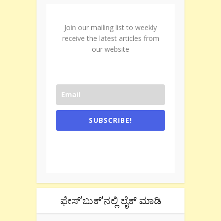
Join our mailing list to weekly
receive the latest articles from
our website
SUBSCRIBE!
One e-mail a week. We don't spam.
Don't forget to check the promotional
tab if you are using gmail.
ಫೇಸ್’ಬುಕ್’ನಲ್ಲಿ ಲೈಕ್ ಮಾಡಿ