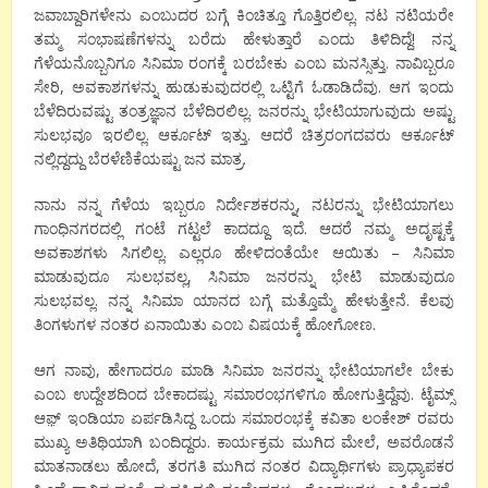
ಜವಾಬ್ದಾರಿಗಳೇನು ಎಂಬುದರ ಬಗ್ಗೆ ಕಿಂಚಿತ್ತೂ ಗೊತ್ತಿರಲಿಲ್ಲ. ನಟ ನಟಿಯರೇ
ತಮ್ಮ ಸಂಭಾಷಣೆಗಳನ್ನು ಬರೆದು ಹೇಳುತ್ತಾರೆ ಎಂದು ತಿಳಿದಿದ್ದೆ! ನನ್ನ
ಗೆಳೆಯನೊಬ್ಬನಿಗೂ ಸಿನಿಮಾ ರಂಗಕ್ಕೆ ಬರಬೇಕು ಎಂಬ ಮನಸ್ಸಿತ್ತು. ನಾವಿಬ್ಬರೂ
ಸೇರಿ, ಅವಕಾಶಗಳನ್ನು ಹುಡುಕುವುದರಲ್ಲಿ ಒಟ್ಟಿಗೆ ಓಡಾಡಿದೆವು. ಆಗ ಇಂದು
ಬೆಳೆದಿರುವಷ್ಟು ತಂತ್ರಜ್ಞಾನ ಬೆಳೆದಿರಲಿಲ್ಲ. ಜನರನ್ನು ಭೇಟಿಯಾಗುವುದು ಅಷ್ಟು
ಸುಲಭವೂ ಇರಲಿಲ್ಲ. ಆರ್ಕೂಟ್ ಇತ್ತು. ಆದರೆ ಚಿತ್ರರಂಗದವರು ಆರ್ಕೂಟ್
ನಲ್ಲಿದ್ದದ್ದು ಬೆರಳೆಣಿಕೆಯಷ್ಟು ಜನ ಮಾತ್ರ.
ನಾನು ನನ್ನ ಗೆಳೆಯ ಇಬ್ಬರೂ ನಿರ್ದೇಶಕರನ್ನು, ನಟರನ್ನು ಭೇಟಿಯಾಗಲು
ಗಾಂಧಿನಗರದಲ್ಲಿ ಗಂಟೆ ಗಟ್ಟಲೆ ಕಾದದ್ದೂ ಇದೆ. ಆದರೆ ನಮ್ಮ ಅದೃಷ್ಟಕ್ಕೆ
ಅವಕಾಶಗಳು ಸಿಗಲಿಲ್ಲ. ಎಲ್ಲರೂ ಹೇಳಿದಂತೆಯೇ ಆಯಿತು – ಸಿನಿಮಾ
ಮಾಡುವುದೂ ಸುಲಭವಲ್ಲ, ಸಿನಿಮಾ ಜನರನ್ನು ಭೇಟಿ ಮಾಡುವುದೂ
ಸುಲಭವಲ್ಲ. ನನ್ನ ಸಿನಿಮಾ ಯಾನದ ಬಗ್ಗೆ ಮತ್ತೊಮ್ಮೆ ಹೇಳುತ್ತೇನೆ. ಕೆಲವು
ತಿಂಗಳುಗಳ ನಂತರ ಏನಾಯಿತು ಎಂಬ ವಿಷಯಕ್ಕೆ ಹೋಗೋಣ.
ಆಗ ನಾವು, ಹೇಗಾದರೂ ಮಾಡಿ ಸಿನಿಮಾ ಜನರನ್ನು ಭೇಟಿಯಾಗಲೇ ಬೇಕು
ಎಂಬ ಉದ್ದೇಶದಿಂದ ಬೇಕಾದಷ್ಟು ಸಮಾರಂಭಗಳಿಗೂ ಹೋಗುತ್ತಿದ್ದೆವು. ಟೈಮ್ಸ್
ಆಫ಼್ ಇಂಡಿಯಾ ಏರ್ಪಡಿಸಿದ್ದ ಒಂದು ಸಮಾರಂಭಕ್ಕೆ ಕವಿತಾ ಲಂಕೇಶ್ ರವರು
ಮುಖ್ಯ ಅತಿಥಿಯಾಗಿ ಬಂದಿದ್ದರು. ಕಾರ್ಯಕ್ರಮ ಮುಗಿದ ಮೇಲೆ, ಅವರೊಡನೆ
ಮಾತನಾಡಲು ಹೋದೆ, ತರಗತಿ ಮುಗಿದ ನಂತರ ವಿದ್ಯಾರ್ಥಿಗಳು ಪ್ರಾಧ್ಯಾಪಕರ