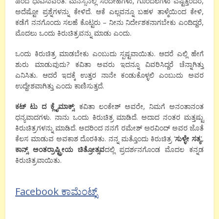
ಹಿಂದೆ ಧಾವಿಸುವಂತೆ. ಮನಸ್ಸಿನಲ್ಲಿ ಸಂದೇಹಗಳು, ಗೊಂದಲಗಳು ಎಷ್ಟಿತ್ತೆಂದರೆ,
ಅದೆಷ್ಟೋ ಪ್ರಶ್ನೆಗಳನ್ನು ಕೇಳಿದೆ. ಆಕೆ ಎಲ್ಲವನ್ನೂ ಬಹಳ ತಾಳ್ಮೆಯಿಂದ ಕೇಳಿ,
ಕಡೆಗೆ ನನಗೊಂದು ಸಲಹೆ ಕೊಟ್ಟರು – ನೀನು ನಿರ್ದೇಶಕನಾಗಬೇಕು ಎಂದಿದ್ದರೆ,
ಮೊದಲು ಒಂದು ಕಿರುಚಿತ್ರವನ್ನು ಮಾಡು ಎಂದು.
ಒಂದು ಕಿರುಚಿತ್ರ ಮಾಡಬೇಕು ಎಂಬುದು ಸ್ಪಷ್ಟವಾಯಿತು. ಆದರೆ ಎಲ್ಲಿ ಹೇಗೆ
ಶುರು ಮಾಡುವುದು? ಕವಿತಾ ಅವರು ಇದನ್ನೂ ವಿವರಿಸಿದ್ದರೆ ಚೆನ್ನಾಗಿತ್ತು
ಎನಿಸಿತು. ಆದರೆ ಇದಕ್ಕೆ ಉತ್ತರ ನಾನೇ ಕಂಡುಕೊಳ್ಳಲಿ ಎಂಬುದು ಅವರ
ಉದ್ದೇಶವಾಗಿತ್ತು ಎಂದು ಕಾಣಿಸುತ್ತದೆ.
ಕಟ್ ಟು ದ ಕ್ಲೈಮಾಕ್ಸ್
: ಕವಿತಾ ಲಂಕೇಶ್ ಅವರೇ, ನಿಮಗೆ ಅನಂತಾನಂತ
ಧನ್ಯವಾದಗಳು. ನಾನು ಒಂದು ಕಿರುಚಿತ್ರ ಮಾಡಿದೆ. ಅದಾದ ನಂತರ ಮತ್ತಷ್ಟು
ಕಿರುಚಿತ್ರಗಳನ್ನು ಮಾಡಿದೆ. ಅದರಿಂದ ನನಗೆ ರಮೇಶ್ ಅರವಿಂದ್ ಅವರ ಜೊತೆ
ಕೆಲಸ ಮಾಡುವ ಅವಕಾಶ ದೊರಕಿತು. ನನ್ನ ಮತ್ತೊಂದು ಕಿರುಚಿತ್ರ ’
ಸುಳ್ಳೇ ಸತ್ಯ
’,
ಕಾನ್ಸ್ ಅಂತರ್ರಾಷ್ಟ್ರೀಯ ಚಿತ್ರೋತ್ಸವ
ದಲ್ಲಿ ಪ್ರದರ್ಶನಗೊಂಡ ಮೊದಲ ಕನ್ನಡ
ಕಿರುಚಿತ್ರವಾಯಿತು.
Facebook ಕಾಮೆಂಟ್ಸ್