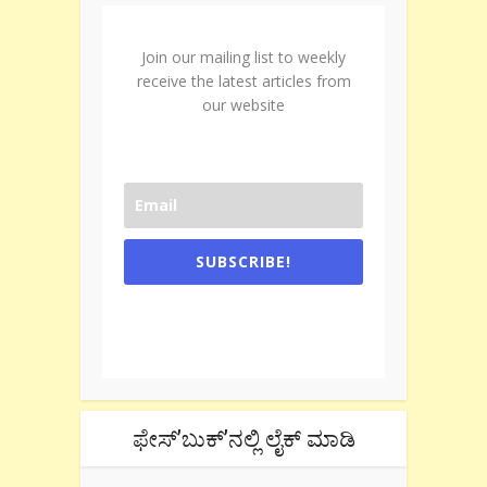
Join our mailing list to weekly
receive the latest articles from
our website
SUBSCRIBE!
One e-mail a week. We don't spam.
Don't forget to check the promotional
tab if you are using gmail.
ಫೇಸ್’ಬುಕ್’ನಲ್ಲಿ ಲೈಕ್ ಮಾಡಿ