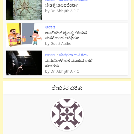
ಜೇಡಕ್ಕೆ ಬಾಲವಿದೆಯಾ?
by
Dr. Abhijith A P C
ಅಂಕಣ
ಲಾಕ್`ಡೌನ್ ಟೈಮಲ್ಲಿ ಕರೆಯದೆ
ಮನೆಗೆ ಬಂದ ಅತಿಥಿಗಳು
by
Guest Author
ಅಂಕಣ
•
ಜೇಡನ ಜಾಡು ಹಿಡಿದು..
ಮನೆಯೊಳಗೆ ಬಲೆ ಮಾಡುವ ಇತರೆ
ಜೇಡಗಳು.
by
Dr. Abhijith A P C
ಲೇಖಕರ ಕುರಿತು