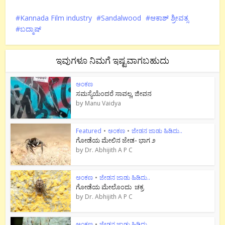
Kannada Film industry
Sandalwood
ಆಕಾಶ್ ಶ್ರೀವತ್ಸ
ಬದ್ಮಾಷ್
ಇವುಗಳೂ ನಿಮಗೆ ಇಷ್ಟವಾಗಬಹುದು
ಅಂಕಣ
ಸಮಸ್ಯೆಯೆಂದರೆ ಸಾವಲ್ಲ, ಜೀವನ
by
Manu Vaidya
Featured
•
ಅಂಕಣ
•
ಜೇಡನ ಜಾಡು ಹಿಡಿದು..
ಗೋಡೆಯ ಮೇಲಿನ ಜೇಡ- ಭಾಗ ೨
by
Dr. Abhijith A P C
ಅಂಕಣ
•
ಜೇಡನ ಜಾಡು ಹಿಡಿದು..
ಗೋಡೆಯ ಮೇಲೊಂದು ಚಕ್ರ
by
Dr. Abhijith A P C
ಅಂಕಣ
•
ಜೇಡನ ಜಾಡು ಹಿಡಿದು..