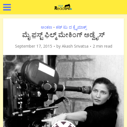
ಅಂಕಣ
ಕಟ್ ಟು ದ ಕ್ಲೈಮಾಕ್ಸ್
•
ಮೈ ಫ಼ಸ್ಟ್ ಫಿಲ್ಮ್ ಮೇಕಿಂಗ್ ಅಡ್ವೈಸ್
September 17, 2015
by
Akash Srivatsa
2 min read