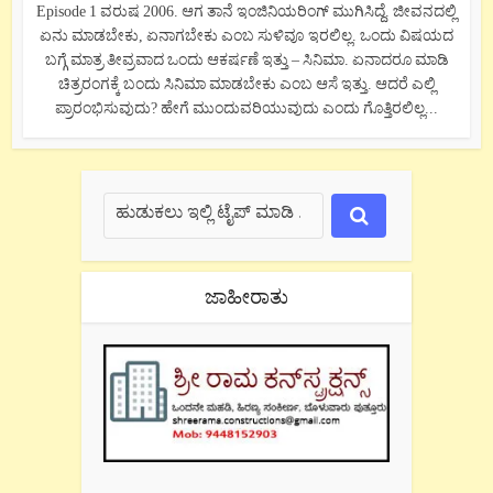
Episode 1 ವರುಷ 2006. ಆಗ ತಾನೆ ಇಂಜಿನಿಯರಿಂಗ್ ಮುಗಿಸಿದ್ದೆ. ಜೀವನದಲ್ಲಿ
ಏನು ಮಾಡಬೇಕು, ಏನಾಗಬೇಕು ಎಂಬ ಸುಳಿವೂ ಇರಲಿಲ್ಲ. ಒಂದು ವಿಷಯದ
ಬಗ್ಗೆ ಮಾತ್ರ ತೀವ್ರವಾದ ಒಂದು ಆಕರ್ಷಣೆ ಇತ್ತು – ಸಿನಿಮಾ. ಏನಾದರೂ ಮಾಡಿ
ಚಿತ್ರರಂಗಕ್ಕೆ ಬಂದು ಸಿನಿಮಾ ಮಾಡಬೇಕು ಎಂಬ ಆಸೆ ಇತ್ತು. ಆದರೆ ಎಲ್ಲಿ
ಪ್ರಾರಂಭಿಸುವುದು? ಹೇಗೆ ಮುಂದುವರಿಯುವುದು ಎಂದು ಗೊತ್ತಿರಲಿಲ್ಲ...
ಜಾಹೀರಾತು