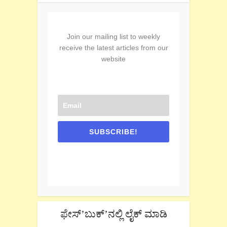
Join our mailing list to weekly
receive the latest articles from our
website
SUBSCRIBE!
One e-mail a week. We don't spam.
Don't forget to check the promotional tab
if you are using gmail.
ಫೇಸ್’ಬುಕ್’ನಲ್ಲಿ ಲೈಕ್ ಮಾಡಿ