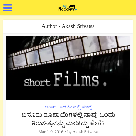
Author - Akash Srivatsa
ಅಂಕಣ
ಕಟ್ ಟು ದ ಕ್ಲೈಮಾಕ್ಸ್
•
ಐನೂರು ರೂಪಾಯಿಗಳಲ್ಲಿ ನಾವು ಒಂದು
ಕಿರುಚಿತ್ರವನ್ನು ಮಾಡಿದ್ದು ಹೇಗೆ?
March 9, 2016
by
Akash Srivatsa