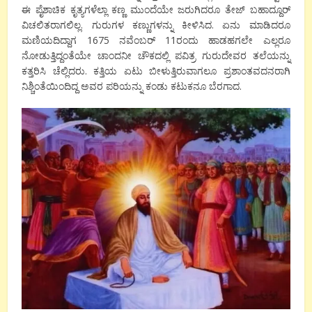
ಈ ಪೈಶಾಚಿಕ ಕೃತ್ಯಗಳೆಲ್ಲಾ ಕಣ್ಣ ಮುಂದೆಯೇ ಜರುಗಿದರೂ ತೇಜ್ ಬಹಾದ್ದೂರ್
ವಿಚಲಿತರಾಗಲಿಲ್ಲ. ಗುರುಗಳ ಕಣ್ಣುಗಳನ್ನು ಕೀಳಿಸಿದ. ಏನು ಮಾಡಿದರೂ
ಮಣಿಯದಿದ್ದಾಗ 1675 ನವೆಂಬರ್ 11ರಂದು ಹಾಡಹಗಲೇ ಎಲ್ಲರೂ
ನೋಡುತ್ತಿದ್ದಂತೆಯೇ ಚಾಂದನೀ ಚೌಕದಲ್ಲಿ ಪವಿತ್ರ ಗುರುದೇವರ ತಲೆಯನ್ನು
ಕತ್ತರಿಸಿ ಚೆಲ್ಲಿದರು. ಕತ್ತಿಯ ಏಟು ಬೀಳುತ್ತಿರುವಾಗಲೂ ಪ್ರಶಾಂತವದನರಾಗಿ
ನಿಶ್ಚಿಂತೆಯಿಂದಿದ್ದ ಅವರ ಪರಿಯನ್ನು ಕಂಡು ಕಟುಕನೂ ಬೆರಗಾದ.