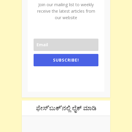
Join our mailing list to weekly
receive the latest articles from
our website
SUBSCRIBE!
One e-mail a week. We don't spam.
Don't forget to check the promotional
tab if you are using gmail.
ಫೇಸ್’ಬುಕ್’ನಲ್ಲಿ ಲೈಕ್ ಮಾಡಿ