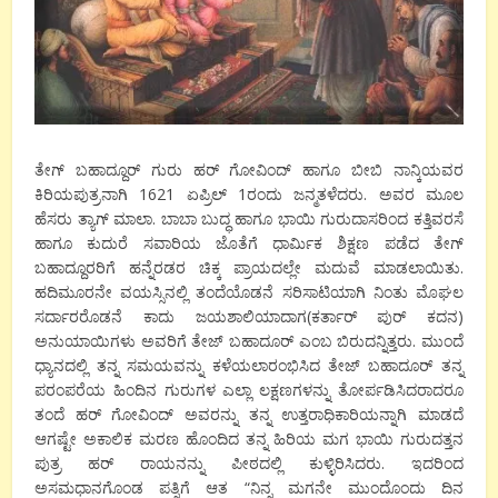
ತೇಗ್ ಬಹಾದ್ದೂರ್ ಗುರು ಹರ್ ಗೋವಿಂದ್ ಹಾಗೂ ಬೀಬಿ ನಾನ್ಕಿಯವರ
ಕಿರಿಯಪುತ್ರನಾಗಿ 1621 ಏಪ್ರಿಲ್ 1ರಂದು ಜನ್ಮತಳೆದರು. ಅವರ ಮೂಲ
ಹೆಸರು ತ್ಯಾಗ್ ಮಾಲಾ. ಬಾಬಾ ಬುದ್ಧ ಹಾಗೂ ಭಾಯಿ ಗುರುದಾಸರಿಂದ ಕತ್ತಿವರಸೆ
ಹಾಗೂ ಕುದುರೆ ಸವಾರಿಯ ಜೊತೆಗೆ ಧಾರ್ಮಿಕ ಶಿಕ್ಷಣ ಪಡೆದ ತೇಗ್
ಬಹಾದ್ದೂರರಿಗೆ ಹನ್ನೆರಡರ ಚಿಕ್ಕ ಪ್ರಾಯದಲ್ಲೇ ಮದುವೆ ಮಾಡಲಾಯಿತು.
ಹದಿಮೂರನೇ ವಯಸ್ಸಿನಲ್ಲಿ ತಂದೆಯೊಡನೆ ಸರಿಸಾಟಿಯಾಗಿ ನಿಂತು ಮೊಘಲ
ಸರ್ದಾರರೊಡನೆ ಕಾದು ಜಯಶಾಲಿಯಾದಾಗ(ಕರ್ತಾರ್ ಪುರ್ ಕದನ)
ಅನುಯಾಯಿಗಳು ಅವರಿಗೆ ತೇಜ್ ಬಹಾದೂರ್ ಎಂಬ ಬಿರುದನ್ನಿತ್ತರು. ಮುಂದೆ
ಧ್ಯಾನದಲ್ಲಿ ತನ್ನ ಸಮಯವನ್ನು ಕಳೆಯಲಾರಂಭಿಸಿದ ತೇಜ್ ಬಹಾದೂರ್ ತನ್ನ
ಪರಂಪರೆಯ ಹಿಂದಿನ ಗುರುಗಳ ಎಲ್ಲಾ ಲಕ್ಷಣಗಳನ್ನು ತೋರ್ಪಡಿಸಿದರಾದರೂ
ತಂದೆ ಹರ್ ಗೋವಿಂದ್ ಅವರನ್ನು ತನ್ನ ಉತ್ತರಾಧಿಕಾರಿಯನ್ನಾಗಿ ಮಾಡದೆ
ಆಗಷ್ಟೇ ಅಕಾಲಿಕ ಮರಣ ಹೊಂದಿದ ತನ್ನ ಹಿರಿಯ ಮಗ ಭಾಯಿ ಗುರುದತ್ತನ
ಪುತ್ರ ಹರ್ ರಾಯನನ್ನು ಪೀಠದಲ್ಲಿ ಕುಳ್ಳಿರಿಸಿದರು. ಇದರಿಂದ
ಅಸಮಧಾನಗೊಂಡ ಪತ್ನಿಗೆ ಆತ “ನಿನ್ನ ಮಗನೇ ಮುಂದೊಂದು ದಿನ