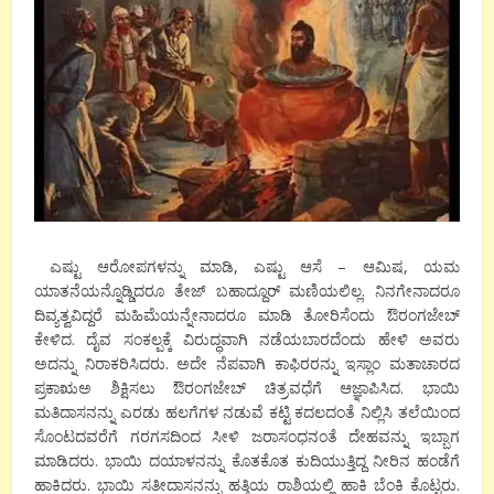
ಎಷ್ಟು ಆರೋಪಗಳನ್ನು ಮಾಡಿ, ಎಷ್ಟು ಆಸೆ – ಆಮಿಷ, ಯಮ
ಯಾತನೆಯನ್ನೊಡ್ಡಿದರೂ ತೇಜ್ ಬಹಾದ್ದೂರ್ ಮಣಿಯಲಿಲ್ಲ. ನಿನಗೇನಾದರೂ
ದಿವ್ಯತ್ವವಿದ್ದರೆ ಮಹಿಮೆಯನ್ನೇನಾದರೂ ಮಾಡಿ ತೋರಿಸೆಂದು ಔರಂಗಜೇಬ್
ಕೇಳಿದ. ದೈವ ಸಂಕಲ್ಪಕ್ಕೆ ವಿರುದ್ಧವಾಗಿ ನಡೆಯಬಾರದೆಂದು ಹೇಳಿ ಅವರು
ಅದನ್ನು ನಿರಾಕರಿಸಿದರು. ಅದೇ ನೆಪವಾಗಿ ಕಾಫಿರರನ್ನು ಇಸ್ಲಾಂ ಮತಾಚಾರದ
ಪ್ರಕಾಋಅ ಶಿಕ್ಷಿಸಲು ಔರಂಗಜೇಬ್ ಚಿತ್ರವಧೆಗೆ ಆಜ್ಞಾಪಿಸಿದ. ಭಾಯಿ
ಮತಿದಾಸನನ್ನು ಎರಡು ಹಲಗೆಗಳ ನಡುವೆ ಕಟ್ಟಿ ಕದಲದಂತೆ ನಿಲ್ಲಿಸಿ ತಲೆಯಿಂದ
ಸೊಂಟದವರೆಗೆ ಗರಗಸದಿಂದ ಸೀಳಿ ಜರಾಸಂಧನಂತೆ ದೇಹವನ್ನು ಇಬ್ಬಾಗ
ಮಾಡಿದರು. ಭಾಯಿ ದಯಾಳನನ್ನು ಕೊತಕೊತ ಕುದಿಯುತ್ತಿದ್ದ ನೀರಿನ ಹಂಡೆಗೆ
ಹಾಕಿದರು. ಭಾಯಿ ಸತೀದಾಸನನ್ನು ಹತ್ತಿಯ ರಾಶಿಯಲ್ಲಿ ಹಾಕಿ ಬೆಂಕಿ ಕೊಟ್ಟರು.