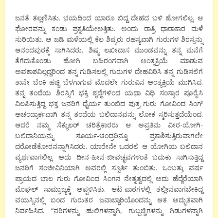
ಜನತೆ ತಲ್ಲಣಿಸಿತು. ಭಯದಿಂದ ಯಾರೂ ಬಿದ್ದ ದೇಹದ ಬಳಿ ಹೋಗಲಿಲ್ಲ. ಆ
ಘೋರವನ್ನು ಕಂಡು ಪ್ರಕೃತಿಯೇಅತ್ತಿತು. ಅಂದು ರಾತ್ರಿ ಧಾರಾಕಾರ ಮಳೆ
ಸುರಿಯಿತು. ಆ ಜಡಿ ಮಳೆಯಲ್ಲಿ ಕೆಲ ಶಿಷ್ಯರು ರಹಸ್ಯವಾಗಿ ಗುರುಗಳ ಶಿರಸ್ಸನ್ನು
ಆನಂದಪುರಕ್ಕೆ ಸಾಗಿಸಿದರು. ಶಿಷ್ಯ ಲಖೀದಾಸ ಮುಂಡವನ್ನು ತನ್ನ ಮನೆಗೆ
ತೆಗೆದುಕೊಂಡು ಹೋಗಿ ಬಹಿರಂಗವಾಗಿ ಅಂತ್ಯಕ್ರಿಯೆ ಮಾಡುವ
ಅವಕಾಶವಿಲ್ಲದ್ದರಿಂದ ತನ್ನ ಗುಡಿಸಲಲ್ಲಿ ಗುರುಗಳ ದೇಹವಿರಿಸಿ ತನ್ನ ಗುಡಿಸಲಿಗೆ
ತಾನೇ ಬೆಂಕಿ ಹಚ್ಚಿ ಬೆಳಗಾಗುವ ಮೊದಲೇ ಗುರುವಿನ ಅಂತ್ಯಕ್ರಿಯೆ ಮುಗಿಸಿದ.
ತನ್ನ ತಂದೆಯ ಶಿರಸ್ಸಿಗೆ ಭಕ್ತಿ ಶೃದ್ಧೆಗಳಿಂದ ಯಥಾ ವಿಧಿ ಸಂಸ್ಕಾರ ಪೂರೈಸಿ
ವಿಲಪಿಸುತ್ತಿದ್ದ ಭಕ್ತ ಜನರಿಗೆ ಧೈರ್ಯ ತುಂಬಿದ ಪುತ್ರ ಗುರು ಗೋವಿಂದ ಸಿಂಗ್
ಅಚಂದ್ರಾರ್ಕವಾಗಿ ತನ್ನ ತಂದೆಯ ಬಲಿದಾನವನ್ನು ಲೋಕ ಸ್ಮರಿಸುತ್ತದೆಯೆಂದ.
ಆದರೆ ನಮ್ಮ ಸೆಕ್ಯುಲರ್ ಚರಿತ್ರೆಕಾರರು ಆ ಅಪ್ರತಿಮ ವೀರ-ಯೋಗಿ-
ಬಲಿದಾನಿಯನ್ನು ಸೂರ್ಯ-ಚಂದ್ರರಿನ್ನೂ ಪ್ರಕಾಶಿಸುತ್ತಿರುವಾಗಲೇ
ದರೋಡೆಕೋರನನ್ನಾಗಿಸಿದರು. ಯಾರೇನೇ ಒದರಲಿ ಆ ಯೋಗಿಯ ಬಲಿದಾನ
ವ್ಯರ್ಥವಾಗಲಿಲ್ಲ. ಅದು ದೀನ-ಹೀನ-ಜೀವಚ್ಛವಗಳಂತೆ ಬದುಕು ಸಾಗಿಸುತ್ತಿದ್ದ
ಜನರಿಗೆ ಸಂಜೀವಿನಿಯಾಗಿ ಅವರಲ್ಲಿ ಸ್ಪೂರ್ತಿ ತುಂಬಿತು. ಒಂಬತ್ತು ವರ್ಷ
ಪ್ರಾಯದ ಬಾಲ ಗುರು ಗೋವಿಂದ ಸಿಂಗನ ನೇತೃತ್ವದಲ್ಲಿ ಅದು ಹೆದ್ದೆರೆಯಾಗಿ
ಮೊಘಲ್ ಸಾಮ್ರಾಜ್ಯಕ್ಕೆ ಅಪ್ಪಳಿಸಿತು. ಆಟ-ಪಾಠಗಳಲ್ಲಿ ತಲ್ಲೀನವಾಗಬೇಕಿದ್ದ
ವಯಸ್ಸಿನಲ್ಲಿ ಬಂದ ಗುರುತರ ಜವಾಬ್ದಾರಿಯೊಂದನ್ನು ಆತ ಅದ್ಭುತವಾಗಿ
ನಿರ್ವಹಿಸಿದ. “ನರಿಗಳನ್ನು ಹುಲಿಗಳನ್ನಾಗಿ, ಗುಬ್ಬಚ್ಚಿಗಳನ್ನು ಗಿಡುಗಳನ್ನಾಗಿ