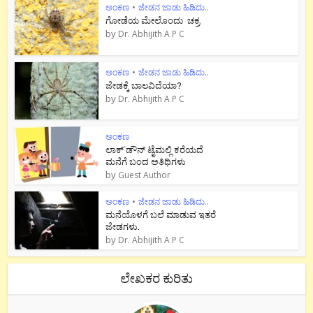
ಅಂಕಣ
•
ಜೇಡನ ಜಾಡು ಹಿಡಿದು..
ಗೋಡೆಯ ಮೇಲೊಂದು ಚಕ್ರ
by
Dr. Abhijith A P C
ಅಂಕಣ
•
ಜೇಡನ ಜಾಡು ಹಿಡಿದು..
ಜೇಡಕ್ಕೆ ಬಾಲವಿದೆಯಾ?
by
Dr. Abhijith A P C
ಅಂಕಣ
ಲಾಕ್`ಡೌನ್ ಟೈಮಲ್ಲಿ ಕರೆಯದೆ
ಮನೆಗೆ ಬಂದ ಅತಿಥಿಗಳು
by
Guest Author
ಅಂಕಣ
•
ಜೇಡನ ಜಾಡು ಹಿಡಿದು..
ಮನೆಯೊಳಗೆ ಬಲೆ ಮಾಡುವ ಇತರೆ
ಜೇಡಗಳು.
by
Dr. Abhijith A P C
ಲೇಖಕರ ಕುರಿತು