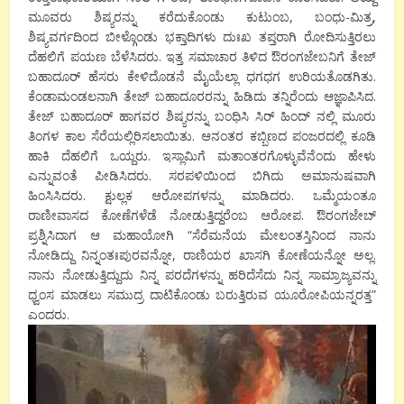
ಮೂವರು ಶಿಷ್ಯರನ್ನು ಕರೆದುಕೊಂಡು ಕುಟುಂಬ, ಬಂಧು-ಮಿತ್ರ,
ಶಿಷ್ಯವರ್ಗದಿಂದ ಬೀಳ್ಗೊಂಡು ಭಕ್ತಾದಿಗಳು ದುಃಖ ತಪ್ತರಾಗಿ ರೋದಿಸುತ್ತಿರಲು
ದೆಹಲಿಗೆ ಪಯಣ ಬೆಳೆಸಿದರು. ಇತ್ತ ಸಮಾಚಾರ ತಿಳಿದ ಔರಂಗಜೇಬನಿಗೆ ತೇಜ್
ಬಹಾದೂರ್ ಹೆಸರು ಕೇಳಿದೊಡನೆ ಮೈಯೆಲ್ಲಾ ಧಗಧಗ ಉರಿಯತೊಡಗಿತು.
ಕೆಂಡಾಮಂಡಲನಾಗಿ ತೇಜ್ ಬಹಾದೂರರನ್ನು ಹಿಡಿದು ತನ್ನಿರೆಂದು ಆಜ್ಞಾಪಿಸಿದ.
ತೇಜ್ ಬಹಾದೂರ್ ಹಾಗವರ ಶಿಷ್ಯರನ್ನು ಬಂಧಿಸಿ ಸಿರ್ ಹಿಂದ್ ನಲ್ಲಿ ಮೂರು
ತಿಂಗಳ ಕಾಲ ಸೆರೆಯಲ್ಲಿರಿಸಲಾಯಿತು. ಆನಂತರ ಕಬ್ಬಿಣದ ಪಂಜರದಲ್ಲಿ ಕೂಡಿ
ಹಾಕಿ ದೆಹಲಿಗೆ ಒಯ್ದರು. ಇಸ್ಲಾಮಿಗೆ ಮತಾಂತರಗೊಳ್ಳುವೆನೆಂದು ಹೇಳು
ಎನ್ನುವಂತೆ ಪೀಡಿಸಿದರು. ಸರಪಳಿಯಿಂದ ಬಿಗಿದು ಅಮಾನುಷವಾಗಿ
ಹಿಂಸಿಸಿದರು. ಕ್ಷುಲ್ಲಕ ಆರೋಪಗಳನ್ನು ಮಾಡಿದರು. ಒಮ್ಮೆಯಂತೂ
ರಾಣೀವಾಸದ ಕೋಣೆಗಳೆಡೆ ನೋಡುತ್ತಿದ್ದರೆಂಬ ಆರೋಪ. ಔರಂಗಜೇಬ್
ಪ್ರಶ್ನಿಸಿದಾಗ ಆ ಮಹಾಯೋಗಿ “ಸೆರೆಮನೆಯ ಮೇಲಂತಸ್ತಿನಿಂದ ನಾನು
ನೋಡಿದ್ದು ನಿನ್ನಂತಃಪುರವನ್ನೋ, ರಾಣಿಯರ ಖಾಸಗಿ ಕೋಣೆಯನ್ನೋ ಅಲ್ಲ.
ನಾನು ನೋಡುತ್ತಿದ್ದುದು ನಿನ್ನ ಪರದೆಗಳನ್ನು ಹರಿದೆಸೆದು ನಿನ್ನ ಸಾಮ್ರಾಜ್ಯವನ್ನು
ಧ್ವಂಸ ಮಾಡಲು ಸಮುದ್ರ ದಾಟಿಕೊಂಡು ಬರುತ್ತಿರುವ ಯೂರೋಪಿಯನ್ನರತ್ತ”
ಎಂದರು.