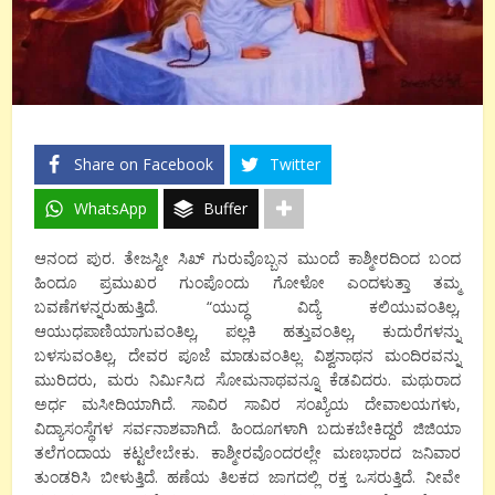
Share on Facebook
Twitter
WhatsApp
Buffer
ಆನಂದ ಪುರ. ತೇಜಸ್ವೀ ಸಿಖ್ ಗುರುವೊಬ್ಬನ ಮುಂದೆ ಕಾಶ್ಮೀರದಿಂದ ಬಂದ
ಹಿಂದೂ ಪ್ರಮುಖರ ಗುಂಪೊಂದು ಗೋಳೋ ಎಂದಳುತ್ತಾ ತಮ್ಮ
ಬವಣೆಗಳನ್ನರುಹುತ್ತಿದೆ. “ಯುದ್ಧ ವಿದ್ಯೆ ಕಲಿಯುವಂತಿಲ್ಲ,
ಆಯುಧಪಾಣಿಯಾಗುವಂತಿಲ್ಲ, ಪಲ್ಲಕಿ ಹತ್ತುವಂತಿಲ್ಲ, ಕುದುರೆಗಳನ್ನು
ಬಳಸುವಂತಿಲ್ಲ, ದೇವರ ಪೂಜೆ ಮಾಡುವಂತಿಲ್ಲ. ವಿಶ್ವನಾಥನ ಮಂದಿರವನ್ನು
ಮುರಿದರು, ಮರು ನಿರ್ಮಿಸಿದ ಸೋಮನಾಥವನ್ನೂ ಕೆಡವಿದರು. ಮಥುರಾದ
ಅರ್ಧ ಮಸೀದಿಯಾಗಿದೆ. ಸಾವಿರ ಸಾವಿರ ಸಂಖ್ಯೆಯ ದೇವಾಲಯಗಳು,
ವಿದ್ಯಾಸಂಸ್ಥೆಗಳ ಸರ್ವನಾಶವಾಗಿದೆ. ಹಿಂದೂಗಳಾಗಿ ಬದುಕಬೇಕಿದ್ದರೆ ಜಿಜಿಯಾ
ತಲೆಗಂದಾಯ ಕಟ್ಟಲೇಬೇಕು. ಕಾಶ್ಮೀರವೊಂದರಲ್ಲೇ ಮಣಭಾರದ ಜನಿವಾರ
ತುಂಡರಿಸಿ ಬೀಳುತ್ತಿದೆ. ಹಣೆಯ ತಿಲಕದ ಜಾಗದಲ್ಲಿ ರಕ್ತ ಒಸರುತ್ತಿದೆ. ನೀವೇ