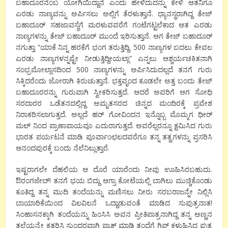
ಬಹಾದೂರನೆಂಬ ಯೋಗಿಯಿದ್ದಾನೆ ಎಂದು ಹೇಳಿದುದನ್ನು ಕೇಳಿ ಆತನಿಗೂ
ಎರಡು ನಾಣ್ಯವನ್ನು ಅರ್ಪಿಸಲು ಅಲ್ಲಿಗೆ ತೆರಳುತ್ತಾನೆ. ಧ್ಯಾನಸ್ಥರಾಗಿದ್ದ ತೇಜ್
ಬಹಾದೂರ್ ಸಹಜಾವಸ್ಥೆಗೆ ಮರಳುವವರೆಗೆ ಗಂಟೆಗಟ್ಟಲೆಕಾದ ಆತ ಎರಡು
ನಾಣ್ಯಗಳನ್ನು ತೇಜ್ ಬಹಾದೂರ್ ಮುಂದೆ ಇರಿಸುತ್ತಾನೆ. ಆಗ ತೇಜ್ ಬಹಾದೂರ್
ನಗುತ್ತಾ “ಯಾಕೆ ನಿನ್ನ ಹರಕೆಗೆ ಭಂಗ ತರುತ್ತಿದ್ದಿ. 500 ನಾಣ್ಯಗಳ ಬದಲು ಕೇವಲ
ಎರಡು ನಾಣ್ಯಗಳನ್ನಷ್ಟೇ ನೀಡುತ್ತಿದ್ದೀಯಲ್ಲಾ” ಎನ್ನಲು ಆಶ್ಚರ್ಯಚಕಿತನಾಗಿ
ಸಂಭ್ರಮೋಲ್ಲಾಸದಿಂದ 500 ನಾಣ್ಯಗಳನ್ನು ಅರ್ಪಿಸಿದುದಲ್ಲದೆ ತನಗೆ ಗುರು
ಸಿಕ್ಕಿದರೆಂದು ಜೋರಾಗಿ ಕಿರುಚುತ್ತಾನೆ. ಭಕ್ತವೃಂದ ಕೂಡಲೇ ಅತ್ತ ಬಂದು ತೇಜ್
ಬಹಾದೂರರನ್ನು ಗುರುವಾಗಿ ಸ್ವೀಕರಿಸುತ್ತದೆ. ಆದರೆ ಅವರಿಗೆ ಆಗ ಸೋಧಿ
ಸರದಾರರ ಒಡೆತನದಲ್ಲಿದ್ದ ಅಮೃತಸರದ ಚಿನ್ನದ ಮಂದಿರಕ್ಕೆ ಪ್ರವೇಶ
ನಿರಾಕರಿಸಲಾಗುತ್ತದೆ. ಅಲ್ಲದೆ ಹರ್ ಗೋವಿಂದನ ಇನ್ನೊಬ್ಬ ಮೊಮ್ಮಗ ಧೀರ್
ಮಲ್ ನಿಂದ ಪ್ರಾಣಾಪಾಯವೂ ಎದುರಾಗುತ್ತದೆ. ಅವರೆಲ್ಲರನ್ನೂ ಕ್ಷಮಿಸಿದ ಗುರು
ಭಾರತ ಪರ್ಯಟನೆ ಮಾಡಿ ಪೂರ್ವಾಂಛಲದವರೆಗೂ ತನ್ನ ತತ್ವಗಳನ್ನು ಪ್ರಸರಿಸಿ
ಆನಂದಪುರಕ್ಕೆ ಬಂದು ನೆಲೆನಿಲ್ಲುತ್ತಾರೆ.
ಇಷ್ಟರಾಗಲೇ ದೆಹಲಿಯ ಆ ದೊರೆ ಯಾರೆಂದು ನೀವು ಊಹಿಸಿರಬಹುದು.
ಔರಂಗಜೇಬ್! ತನಗೆ ಭಯ ಬಿದ್ದು ಆಗ್ರಾ ಕೋಟೆಯಲ್ಲಿ ಬಾಗಿಲು ಮುಚ್ಚಿಕೊಂಡು
ಕೂತಿದ್ದ ತನ್ನ ಮುದಿ ತಂದೆಯನ್ನು ಮಣಿಸಲು ನೀರು ಸರಬರಾಜನ್ನೇ ನಿಲ್ಲಿಸಿ
ಬಾಯಾರಿಕೆಯಿಂದ ವಿಲವಿಲನೆ ಒದ್ದಾಡುವಂತೆ ಮಾಡಿದ ಸುಪುತ್ರನಾತ!
ಸಿಂಹಾಸನಕ್ಕಾಗಿ ತಂದೆಯನ್ನು ಹಿಂಸಿಸಿ ಅವನ ಪ್ರೀತಿಪಾತ್ರನಾಗಿದ್ದ ತನ್ನ ಅಣ್ಣನ
ತಲೆಯನ್ನೇ ಕತ್ತರಿಸಿ ಸುಂದರವಾಗಿ ಪ್ಯಾಕ್ ಮಾಡಿ ತಂದೆಗೆ ಗಿಫ್ಟ್ ಕಳುಹಿಸಿದ ಪುತ್ರ