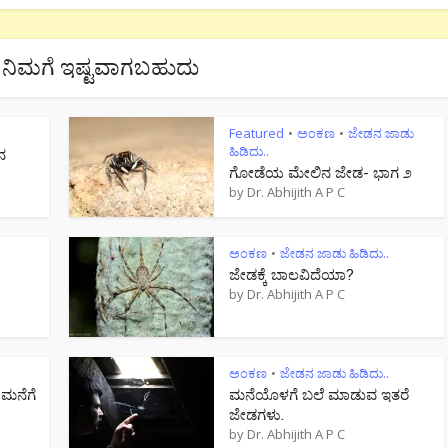
ನಿಮಗೆ ಇಷ್ಟವಾಗಬಹುದು
Featured
ಅಂಕಣ
ಜೇಡನ ಜಾಡು
•
•
ಹಿಡಿದು..
ನ
ಗೋಡೆಯ ಮೇಲಿನ ಜೇಡ- ಭಾಗ ೨
by
Dr. Abhijith A P C
ಅಂಕಣ
ಜೇಡನ ಜಾಡು ಹಿಡಿದು..
•
ಜೇಡಕ್ಕೆ ಬಾಲವಿದೆಯಾ?
by
Dr. Abhijith A P C
ಅಂಕಣ
ಜೇಡನ ಜಾಡು ಹಿಡಿದು..
•
 ಮನೆಗೆ
ಮನೆಯೊಳಗೆ ಬಲೆ ಮಾಡುವ ಇತರೆ
ಜೇಡಗಳು.
by
Dr. Abhijith A P C