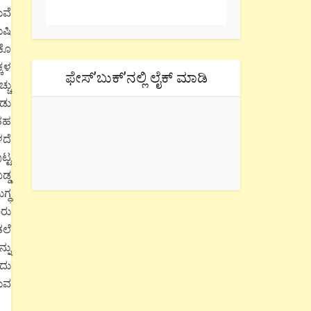
ುವೆ
ಷಿ
ಾಕೊ
್ಕಳ
ಫೇಸ್’ಬುಕ್’ನಲ್ಲಿ ಲೈಕ್ ಮಾಡಿ
್ಚು
ಂಡು
ತಹ
ದೆ
ಟ್ಟ
ಡ್ಡ
ಗ್ಧ
ಾರು
ತಲೆ
್ನು
ಇದು
ಡುವ