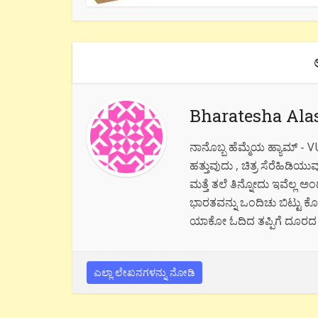
Bharatesha Ala
ನಾನೊಬ್ಬ ಹೆಮ್ಮೆಯ ಹ್ಯಾಮ್ -
ಹತ್ತುವುದು , ಚಿತ್ರ ಸೆರೆಹಿ
ಮತ್ತೆ ತಲೆ ತಿನ್ನೋದು ಇವೆಲ್ಲ ಅಂದ
ಭಾರತವನ್ನು ಒಂದಿಚು ಬಿಟ್ಟು ಕೊಡ
ಯಾಕೋ ಓದಿದ ತಪ್ಪಿಗೆ ದೂರದ ಮಸ್ಕಟ
ಎಲ್ಲಾ ಲೇಖನಗಳನ್ನು ನೋಡಿ