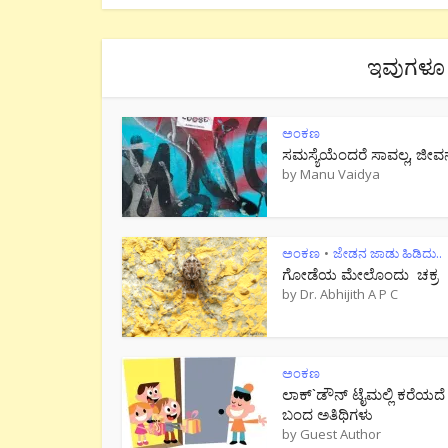
ಇವುಗಳೂ 
ಅಂಕಣ
ಸಮಸ್ಯೆಯೆಂದರೆ ಸಾವಲ್ಲ, ಜೀವ
by
Manu Vaidya
ಅಂಕಣ
ಜೇಡನ ಜಾಡು ಹಿಡಿದು..
•
ಗೋಡೆಯ ಮೇಲೊಂದು ಚಕ್ರ
by
Dr. Abhijith A P C
ಅಂಕಣ
ಲಾಕ್`ಡೌನ್ ಟೈಮಲ್ಲಿ ಕರೆಯದೆ
ಬಂದ ಅತಿಥಿಗಳು
by
Guest Author