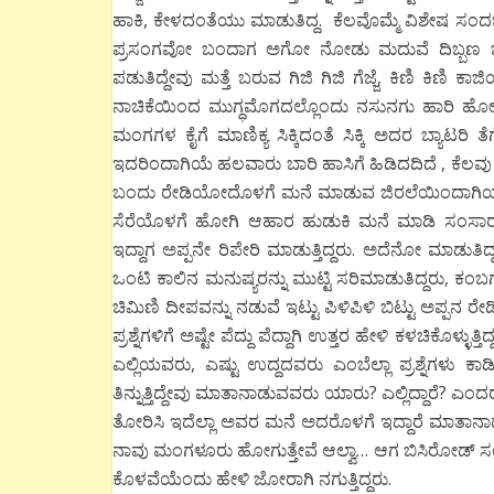
ಹಾಕಿ, ಕೇಳದಂತೆಯು ಮಾಡುತಿದ್ದ. ಕೆಲವೊಮ್ಮೆ ವಿಶೇಷ ಸಂದ
ಪ್ರಸಂಗವೋ ಬಂದಾಗ ಅಗೋ ನೋಡು ಮದುವೆ ದಿಬ್ಬಣ ಬಂತೆ
ಪಡುತಿದ್ದೇವು ಮತ್ತೆ ಬರುವ ಗಿಜಿ ಗಿಜಿ ಗೆಜ್ಜೆ, ಕಿಣಿ ಕಿಣ
ನಾಚಿಕೆಯಿಂದ ಮುಗ್ಧಮೊಗದಲ್ಲೊಂದು ನಸುನಗು ಹಾರಿ ಹೋಗ
ಮಂಗಗಳ ಕೈಗೆ ಮಾಣಿಕ್ಯ ಸಿಕ್ಕಿದಂತೆ ಸಿಕ್ಕಿ ಅದರ ಬ್ಯಾಟರಿ ತೆ
ಇದರಿಂದಾಗಿಯೆ ಹಲವಾರು ಬಾರಿ ಹಾಸಿಗೆ ಹಿಡಿದದಿದೆ , ಕೆಲವ
ಬಂದು ರೇಡಿಯೋದೊಳಗೆ ಮನೆ ಮಾಡುವ ಜಿರಲೆಯಿಂದಾಗಿಯೂ 
ಸೆರೆಯೊಳಗೆ ಹೋಗಿ ಆಹಾರ ಹುಡುಕಿ ಮನೆ ಮಾಡಿ ಸಂಸಾರ ಮ
ಇದ್ದಾಗ ಅಪ್ಪನೇ ರಿಪೇರಿ ಮಾಡುತ್ತಿದ್ದರು. ಅದೆನೋ ಮಾಡುತಿದ್ದರೋ ಗ
ಒಂಟಿ ಕಾಲಿನ ಮನುಷ್ಯರನ್ನು ಮುಟ್ಟಿ ಸರಿಮಾಡುತಿದ್ದರು, ಕಂಬಗಳನ್
ಚಿಮಿಣಿ ದೀಪವನ್ನು ನಡುವೆ ಇಟ್ಟು ಪಿಳಿಪಿಳಿ ಬಿಟ್ಟು ಅಪ್ಪನ ರ
ಪ್ರಶ್ನೆಗಳಿಗೆ ಅಷ್ಟೇ ಪೆದ್ದು ಪೆದ್ದಾಗಿ ಉತ್ತರ ಹೇಳಿ ಕಳಚಿ
ಎಲ್ಲಿಯವರು, ಎಷ್ಟು ಉದ್ದದವರು ಎಂಬೆಲ್ಲಾ ಪ್ರಶ್ನೆಗಳು
ತಿನ್ನುತ್ತಿದ್ದೇವು ಮಾತಾನಾಡುವವರು ಯಾರು? ಎಲ್ಲಿದ್ದಾರೆ? ಎ
ತೋರಿಸಿ ಇದೆಲ್ಲಾ ಅವರ ಮನೆ ಅದರೊಳಗೆ ಇದ್ದಾರೆ ಮಾತಾನಾಡ
ನಾವು ಮಂಗಳೂರು ಹೋಗುತ್ತೇವೆ ಆಲ್ವಾ… ಆಗ ಬಿಸಿರೋಡ್ ಸ
ಕೊಳವೆಯೆಂದು ಹೇಳಿ ಜೋರಾಗಿ ನಗುತ್ತಿದ್ದರು.