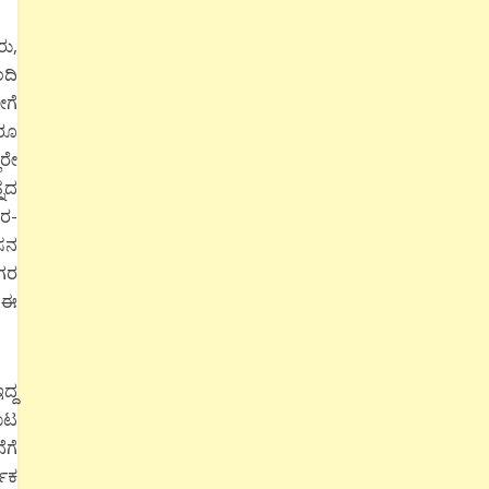
ರು,
ಂದಿ
ೀಗೆ
ದರೂ
ಾರೇ
್ನದ
ೋರ-
ಕಸನ
ಗರ
, ಈ
ದ್ದ
ಊಟ
ೆಗೆ
ಷಿಕ