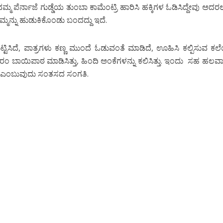
ೆರ್ನಾಜೆ ಗುಡ್ಡೆಯ ತುಂಬಾ ಕಾಮೆಂಟ್ರಿ ಹಾರಿಸಿ ಹಕ್ಕಿಗಳ ಓಡಿಸಿದ್ದೇವು ಅದರಲ
ನಮ್ಮನ್ನು ಹುಡುಕಿಕೊಂಡು ಬಂದದ್ದು ಇದೆ.
ುಟ್ಟಿಸಿದೆ, ಪಾತ್ರಗಳು ಕಣ್ಣ ಮುಂದೆ ಓಡುವಂತೆ ಮಾಡಿದೆ, ಊಹಿಸಿ ಕಲ್ಪಿಸುವ ಕ
ಂ ಬಾಯಿಪಾಠ ಮಾಡಿಸಿತ್ತು, ಹಿಂದಿ ಅಂಕೆಗಳನ್ನು ಕಲಿಸಿತ್ತು. ಇಂದು ಸಹ ಹಲವ
ಾರೆ ಎಂಬುವುದು ಸಂತಸದ ಸಂಗತಿ.