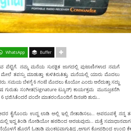
WhatsApp
Buffer
್ಟಿಗೆ. ನಮ್ಮ ಮನೆಯ ಸುರಕ್ಷಿತ ಜಾಗದಲ್ಲಿ ಪುಟಾಣಿಗಳಾದ ನಮಗೆ
 ಮೇಲೆ ತಪಸ್ಸು ಮಾಡುತ್ತಾ ಕುಳಿತಿರುತಿತ್ತು. ಮನೆಯಲ್ಲಿ ಯಾರು ಮೊದಲು
ವರು. ಸಮಯ ಬೆಳಗ್ಗೆ 6 ಗಂಟೆ ಮೊದಲು ಕೊಯೋ ಎಂದು ಅರೆದುತ್ತಾ ಸದ್ದು
ಷ ಗುರುತು ಸಂಗೀತ(Signature ಟ್ಯೂನ್) ಕಾರ್ಯಕ್ರಮ ಮುನ್ಸೂಚನೆಗಿ
 6 ಭಜಿಸಿತೆಂದರೆ ವಂದೇ ಮಾತರಂನೊಂದಿಗೆ ದಿನಚರಿ ಶುರು…
ರ ಕೈಗೊಂದು ಉದ್ದ ಲಾಡಿ ಅಲ್ಲಿ ಇಲ್ಲಿ ನೇತಾಡಿಸಲು… ಅಪರೂಪಕ್ಕೆ ನನ್ನ ತ
ಿಯಲ್ಲಿ ಇದ್ದ ತಿಂಡಿ ನೋಡಿಯೋ ಹಠದಿಂದ ಅರಚುವುದು… ಮತ್ತೆ ಸಮಾಧಾನವಾ
ಂಡು ಮನೆಯೊಳಗೆ ಹೊರಗೆ ಓಡಾಡಿ ಮಂಕಟವಾಗುತ್ತಿದ್ದ ,ಅಗಾಗ ಕೋಪದಿಂದ ಉಂಬಿ ಕೆ