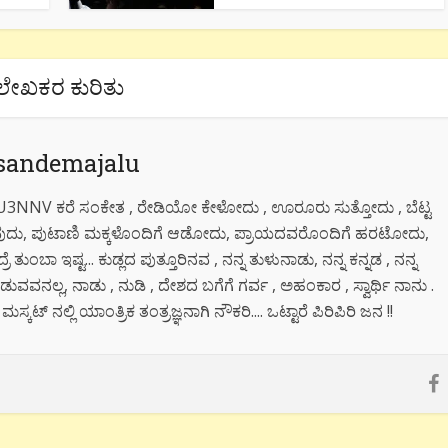
ಲೇಖಕರ ಕುರಿತು
sandemajalu
 VU3NNV ಕರೆ ಸಂಕೇತ , ರೇಡಿಯೋ ಕೇಳೋದು , ಊರೂರು ಸುತ್ತೋದು , ಬೆಟ್ಟ
ಡಿಯುವುದು, ಪುಟಾಣಿ ಮಕ್ಕಳೊಂದಿಗೆ ಆಡೋದು, ಪ್ರಾಯದವರೊಂದಿಗೆ ಹರಟೋದು,
್ರೆ ತುಂಬಾ ಇಷ್ಟ... ಕುಡ್ಲದ ಪುತ್ತೂರಿನವ , ನನ್ನ ತುಳುನಾಡು, ನನ್ನ ಕನ್ನಡ , ನನ್ನ
ುವವನಲ್ಲ, ನಾಡು , ನುಡಿ , ದೇಶದ ಬಗೆಗೆ ಗರ್ವ , ಅಹಂಕಾರ , ಸ್ವಾರ್ಥಿ ನಾನು .
್ ನಲ್ಲಿ ಯಾಂತ್ರಿಕ ತಂತ್ರಜ್ಞನಾಗಿ ನೌಕರಿ.... ಒಟ್ಟಾರೆ ಪಿರಿಪಿರಿ ಜನ !!