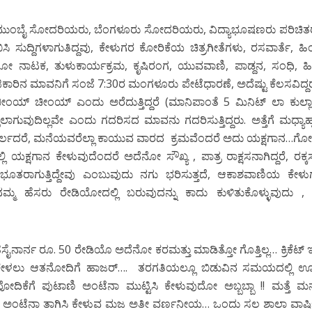
್, ಮುಂಬೈ ಸೋದರಿಯರು, ಬೆಂಗಳೂರು ಸೋದರಿಯರು, ವಿದ್ಯಾಭೂಷಣರು ಪರಿಚಿತ
 ಬಿಸಿ ಸುದ್ದಿಗಳಾಗುತಿದ್ದವು, ಕೇಳುಗರ ಕೋರಿಕೆಯ ಚಿತ್ರಗೀತೆಗಳು, ರಸವಾರ್ತೆ, ಹಿ
ಿಯೋ ನಾಟಕ, ತುಳುಕಾರ್ಯಕ್ರಮ, ಕೃಷಿರಂಗ, ಯುವವಾಣಿ, ಪಾಡ್ದನ, ಸಂಧಿ, ಹ
 ಪಂಜಿಕಾರಿನ ಮಾವನಿಗೆ ಸಂಜೆ 7:30ರ ಮಂಗಳೂರು ಪೇಟೆಧಾರಣೆ, ಅದೆಷ್ಟು ಕೆಲಸವಿದ್
 ಚೀಂಯ್ ಚೀಂಯ್ ಎಂದು ಅರೆದುತ್ತಿದ್ದರೆ (ಮಾನಿಪಾಂತೆ 5 ಮಿನಿಟ್ ಲಾ ಕುಲ್ಲ
ವುದಿಲ್ಲವೇ ಎಂದು ಗದರಿಸದ ಮಾವನು ಗದರಿಸುತ್ತಿದ್ದರು. ಅತ್ತೆಗೆ ಮಧ್ಯಾಹ
ುವ ಮರ್ಲದರೆ, ಮನೆಯವರೆಲ್ಲಾ ಕಾಯುವ ವಾರದ ಕ್ರಮವೆಂದರೆ ಅದು ಯಕ್ಷಗಾನ…ಗ
 ಯಕ್ಷಗಾನ ಕೇಳುವುದೆಂದರೆ ಅದೆನೋ ಸೌಖ್ಯ , ಪಾತ್ರ ರಾಕ್ಷಸನಾಗಿದ್ದರೆ, ರಕ್
ೂತರಾಗುತ್ತಿದ್ದೇವು ಎಂಬುವುದು ನಗು ಭರಿಸುತ್ತದೆ, ಆಕಾಶವಾಣಿಯ ಕೇಳು
 ನಮ್ಮ ಹೆಸರು ರೇಡಿಯೋದಲ್ಲಿ ಬರುವುದನ್ನು ಕಾದು ಕುಳಿತುಕೊಳ್ಳುವುದು 
ೆಯ ಹಸೈನಾರ್ನ ರೂ. 50 ರೇಡಿಯೊ ಅದೆನೋ ಕರಮತ್ತು ಮಾಡಿತ್ತೋ ಗೊತ್ತಿಲ್ಲ… ಕ್ರಿಕೆಟ್ ಇ
ಠ ಕೇಳಲು ಆತನೋದಿಗೆ ಹಾಜರ್…. ತರಗತಿಯಲ್ಲೂ ಬಿಡುವಿನ ಸಮಯದಲ್ಲಿ 
ಿಕೆಗೆ ಪುಟಾಣಿ ಅಂಟೆನಾ ಮುಟ್ಟಿಸಿ ಕೇಳುವುದೋ ಅಬ್ಬಬ್ಬಾ !! ಮತ್ತೆ ಮನ
 ನಿಂತು, ಅಂಟೆನಾ ತಾಗಿಸಿ ಕೇಳುವ ಮಜ ಅತೀ ವರ್ಣನೀಯ… ಒಂದು ಸಲ ಶಾಲಾ ವಾರ್