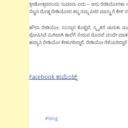
ಕ್ರೀಡೋತ್ಸವದಂದು ಸುಮಾರು ಐದು – ಆರು ರೇಡಿಯೋಗಳು ನಮ್ಮ ಪ
ಸೆಲ್ವನ ದೊಡ್ಡ ರೇಡಿಯೋದ ಶಬ್ಧ ನಮ್ಮ ಪೀಟಿ ಮಾಸ್ತ್ರುಗೆ ಕೇಳಿ 
ಹೌದು ರೇಡಿಯೋ, ಸಂಸ್ಕಾರ ಕೊಟ್ಟಿದೆ, ಸ್ಮೃತಿಗೆ ಚುರುಕು ಮ
ಪೋಷಿಸಿದೆ ಮಿಗಿಲಾಗಿ ಶಾಲೆಗೆ ಸೇರುವ ಮೊದಲೆ ವಂದೇ ಮಾತರ
ಹವ್ಯಾಸಿ ರೇಡಿಯೋ ಕೇಳುಗರಿದ್ದಾರೆ, ರೇಡಿಯೋ ಗೆಳೆಯರಿದ್ದ
Facebook ಕಾಮೆಂಟ್ಸ್
blog