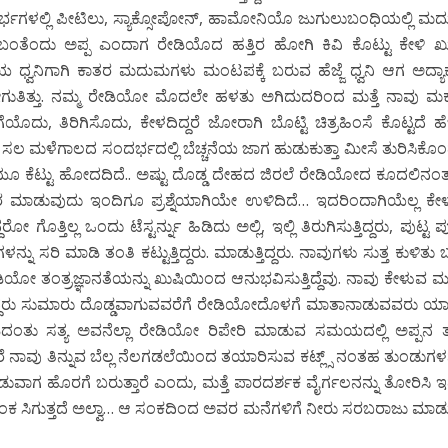
ರ್ಭಗಳಲ್ಲಿ ಪೀಟಿಲು, ಸ್ಯಾಕ್ಸೋಪೋನ್, ಹಾಮೋನಿಯೊ ಜುಗುಲುಬಂಧಿಯಲ್ಲಿ ಮದ
ಂದು ಅಪ್ಪ ಎಂದಾಗ ರೇಡಿಯೊದ ಹತ್ತಿರ ಹೋಗಿ ಕಿವಿ ಕೊಟ್ಟು ಕೇಳಿ ಖು
ಿ ಕಾಜಿಯ ಧ್ವನಿಗಾಗಿ ಕಾತರ ಮದುಮಗಳು ಮಂಟಪಕ್ಕೆ ಬರುವ ಹೆಜ್ಜೆ ಧ್ವನಿ ಆಗ ಅದ್ಯ
ುತಿತ್ತು. ನಮ್ಮ ರೇಡಿಯೋ ಮೊದಲೇ ಹಳತು ಅಗಿದುದರಿಂದ ಮತ್ತೆ ನಾವು ಮಕ
ಗೆಯೊದು, ತಿರಿಗಿಸೊದು, ಕೇಳದಿದ್ದರೆ ಜೋರಾಗಿ ಬೊಟ್ಟಿ ಚಿತ್ರಹಿಂಸೆ ಕೊಟ್ಟದೆ ಹೆಚ
ು ಸಲ ಮಳೆಗಾಲದ ಸಂದರ್ಭದಲ್ಲಿ ಬೆಚ್ಚನೆಯ ಜಾಗ ಹುಡುಕುತ್ತಾ ಮೀಸೆ ತುರಿಸಿಕೊ
ಕೆಟ್ಟು ಹೋದದಿದೆ.. ಅಷ್ಟು ದೊಡ್ಡ ದೇಹದ ಜಿರಲೆ ರೇಡಿಯೋದ ಕೂದಲಿನಂ
ಾಡುವುದು ಇಂದಿಗೂ ಪ್ರಶ್ನೆಯಾಗಿಯೇ ಉಳಿದಿದೆ… ಇದರಿಂದಾಗಿಯೆಲ್ಲ ಕೇಳ
ೊತ್ತಿಲ್ಲ ಒಂದು ಟೆಸ್ಟರ್ನ್ನು ಹಿಡಿದು ಅಲ್ಲಿ, ಇಲ್ಲಿ ತಿರುಗಿಸುತ್ತಿದ್ದರು, ಪುಟ್ಟ ಪು
ನು ಸರಿ ಮಾಡಿ ತಂತಿ ಕಟ್ಟುತ್ತಿದ್ದರು. ಮಾಡುತ್ತಿದ್ದರು. ನಾವುಗಳು ಸುತ್ತ ಕುಳಿತು ಬ
ೇಡಿಯೋ ತಂತ್ರಜ್ಞಾನತೆಯನ್ನು ಖುಷಿಯಿಂದ ಆನುಭವಿಸುತ್ತಿದ್ದೆವು. ನಾವು ಕೇಳುವ ಮು
ಕೊಳ್ಳುತ್ತಿದ್ದರು ಸುಮಾರು ದೊಡ್ಡವಾಗುವವರೆಗೆ ರೇಡಿಯೋದೊಳಗೆ ಮಾತಾನಾಡುವವರು ಯ
 ಕಾಡಿದಂತು ಸತ್ಯ ಅವನೆಲ್ಲಾ ರೇಡಿಯೋ ರಿಪೇರಿ ಮಾಡುವ ಸಮಯದಲ್ಲಿ ಅಪ್ಪನ 
ಂದರೆ ನಾವು ತಿನ್ನುವ ಬೆಲ್ಲ ನೆಲಗಡಲೆಯಿಂದ ತಯಾರಿಸುವ ಕಟ್ಲ್ಸ್ ನಂತಹ ತುಂಡುಗಳನ
ುವಾಗ ಹೊರಗೆ ಬರುತ್ತಾರೆ ಎಂದು, ಮತ್ತೆ ಪಾರದರ್ಶಕ ವೈರ್ಗಲನನ್ನು ತೋರಿಸಿ 
ಂಕ ಸಿಗುತ್ತದೆ ಅಲ್ವಾ… ಆ ಸಂಕದಿಂದ ಅವರ ಮನೆಗಳಿಗೆ ನೀರು ಸರಬರಾಜು ಮಾ