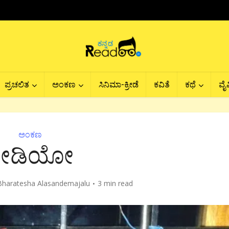
ಪ್ರಚಲಿತ
ಅಂಕಣ
ಸಿನಿಮಾ-ಕ್ರೀಡೆ
ಕವಿತೆ
ಕಥೆ
ವೈವ
ಅಂಕಣ
ರೇಡಿಯೋ
Bharatesha Alasandemajalu
3 min read