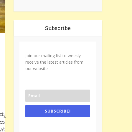
Subscribe
Join our mailing list to weekly
receive the latest articles from
our website
SUBSCRIBE!
ಮ್ಮ
ಗಲು
One e-mail a week. We don't spam.
Don't forget to check the promotional
ಳಗೆ
tab if you are using gmail.