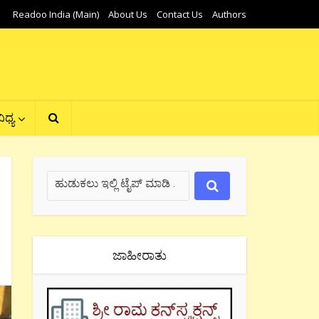
Readoo India (Main)
About Us
Contact Us
Authors
ಿಧ್ಯ
ಜಾಹೀರಾತು