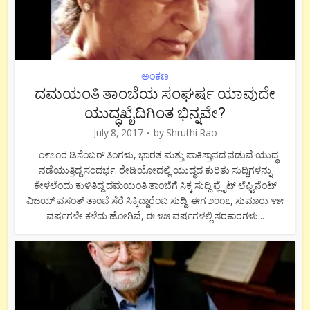
ಅಂಕಣ
ದಮಯಂತಿ ತಾಂಬೆಯ ಸಂಘರ್ಷ ಯಾವುದೇ
ಯುದ್ಧಖೈದಿಗಿಂತ ಭಿನ್ನವೇ?
July 8, 2017
by
Shruthi Rao
೧೯೭೧ರ ಡಿಸೆಂಬರ್ ತಿಂಗಳು, ಭಾರತ ಮತ್ತು ಪಾಕಿಸ್ತಾನದ ನಡುವೆ ಯುದ್ಧ
ನಡೆಯುತ್ತಿದ್ದ ಸಂದರ್ಭ. ರೇಡಿಯೋದಲ್ಲಿ ಯುದ್ಧದ ಕುರಿತು ಸುದ್ದಿಗಳನ್ನು
ಕೇಳಲೆಂದು ಕುಳಿತಿದ್ದ ದಮಯಂತಿ ತಾಂಬೆಗೆ ಸಿಕ್ಕ ಸುದ್ದಿ ಫ್ಲೈಟ್ ಲೆಫ್ಟಿನೆಂಟ್
ವಿಜಯ್ ವಸಂತ್ ತಾಂಬೆ ಸೆರೆ ಸಿಕ್ಕಿದ್ದಾರೆಂಬ ಸುದ್ದಿ. ಈಗ ೨೦೧೭, ಸುಮಾರು ೪೫
ವರ್ಷಗಳೇ ಕಳೆದು ಹೋಗಿವೆ, ಈ ೪೫ ವರ್ಷಗಳಲ್ಲಿ ಸರಕಾರಗಳು...