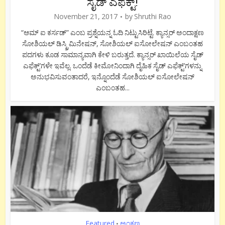
ಸೈಡ್ ಎಫೆಕ್ಟ್!
November 21, 2017
by
Shruthi Rao
“ಆಮ್ ಐ ಕರ್ಸಡ್” ಎಂಬ ಪ್ರಶ್ನೆಯನ್ನ ಓದಿ ನಿಟ್ಟುಸಿರಿಟ್ಟೆ. ಕ್ಯಾನ್ಸರ್ ಅಂದಾಕ್ಷಣ
ಸೋಶಿಯಲ್ ಡಿಸ್ಕ್ರಿಮಿನೇಷನ್, ಸೋಶಿಯಲ್ ಐಸೋಲೇಷನ್ ಎಂಬಂತಹ
ಪದಗಳು ಕೂಡ ಸಾಮಾನ್ಯವಾಗಿ ಕೇಳಿ ಬರುತ್ತದೆ. ಕ್ಯಾನ್ಸರ್ ಖಾಯಿಲೆಯ ಸೈಡ್
ಎಫೆಕ್ಟ್’ಗಳೇ ಇವೆಲ್ಲ. ಒಂದೆಡೆ ಕೀಮೋನಿಂದಾಗಿ ದೈಹಿಕ ಸೈಡ್ ಎಫೆಕ್ಟ್’ಗಳನ್ನು
ಅನುಭವಿಸುವಂತಾದರೆ, ಇನ್ನೊಂದೆಡೆ ಸೋಶಿಯಲ್ ಐಸೋಲೇಷನ್
ಎಂಬಂತಹ...
Featured
ಅಂಕಣ
•