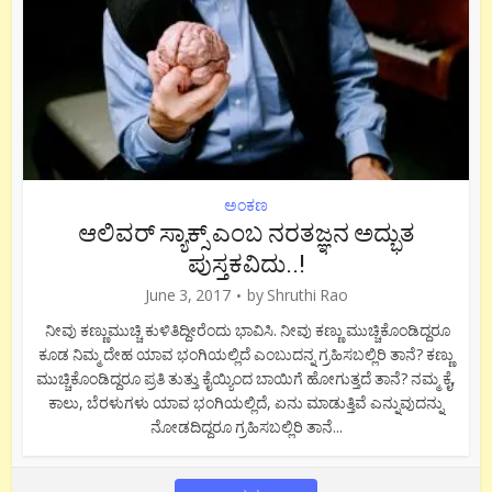
ಅಂಕಣ
ಆಲಿವರ್ ಸ್ಯಾಕ್ಸ್ ಎಂಬ ನರತಜ್ಞನ ಅದ್ಭುತ
ಪುಸ್ತಕವಿದು..!
June 3, 2017
by
Shruthi Rao
ನೀವು ಕಣ್ಣುಮುಚ್ಚಿ ಕುಳಿತಿದ್ದೀರೆಂದು ಭಾವಿಸಿ. ನೀವು ಕಣ್ಣು ಮುಚ್ಚಿಕೊಂಡಿದ್ದರೂ
ಕೂಡ ನಿಮ್ಮ ದೇಹ ಯಾವ ಭಂಗಿಯಲ್ಲಿದೆ ಎಂಬುದನ್ನ ಗ್ರಹಿಸಬಲ್ಲಿರಿ ತಾನೆ? ಕಣ್ಣು
ಮುಚ್ಚಿಕೊಂಡಿದ್ದರೂ ಪ್ರತಿ ತುತ್ತು ಕೈಯ್ಯಿಂದ ಬಾಯಿಗೆ ಹೋಗುತ್ತದೆ ತಾನೆ? ನಮ್ಮ ಕೈ,
ಕಾಲು, ಬೆರಳುಗಳು ಯಾವ ಭಂಗಿಯಲ್ಲಿದೆ, ಏನು ಮಾಡುತ್ತಿವೆ ಎನ್ನುವುದನ್ನು
ನೋಡದಿದ್ದರೂ ಗ್ರಹಿಸಬಲ್ಲಿರಿ ತಾನೆ...