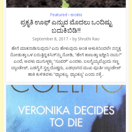
Featured
ಅಂಕಣ
•
ಪ್ರಕೃತಿ ಊಫ್ ಎನ್ನುವ ಮೊದಲು ಒಂದಿಷ್ಟು
ಬದುಕಿಬಿಡಿ!!
September 8, 2017
by
Shruthi Rao
ಹೇಗೆ ಮಾತನಾಡಿಸುವುದು? ಏನು ಹೇಳುವುದು ಅಂತ ಅಳುಕಿನಿಂದಲೇ ನನ್ನತ್ತ
ನೋಡುತ್ತಾ ಒಳ ಬರುತ್ತಿದ್ದ ಕಸಿನ್’ನ್ನು ನೋಡಿ, “ಹೇಗೆ ಕಾಣುತ್ತಾ ಇದ್ದೀನಿ ನಾನು?”
ಎಂದೆ, ಅವಳು ಮುಗುಳ್ನಕ್ಕು “ಸೂಪರ್” ಎಂದಳು. ಬಲಗೈಯ್ಯಲ್ಲೊಂದು ಸಣ್ಣ
ಬ್ಯಾಂಡೇಜ್, ಎಡಗೈಗೆ ಸ್ವಲ್ಪ ದೊಡ್ಡದು, ಎಡಭಾಗದ ಮುಖ ಪೂರ್ತಿ ಬ್ಯಾಂಡೇಜ್
ಹಾಕಿ ಕುಳಿತವಳು “ಥ್ಯಾಂಕ್ಯೂ.. ಥ್ಯಾಂಕ್ಯೂ” ಎಂದು ನಕ್ಕೆ...