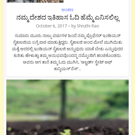
ಅಂಕಣ
ನಮ್ಮ ದೇಶದ ಇತಿಹಾಸ ಓದಿ ಹೆಮ್ಮೆ ಎನಿಸಲಿಲ್ಲ
October 6, 2017
by
Shruthi Rao
ಸುಮಾರು ಮೂರು ನಾಲ್ಕು ವರ್ಷಗಳ ಹಿಂದೆ ನಮ್ಮ ಪ್ರೊಫೆಸರ್ ಇಂಡಿಯನ್
ಸೈಕಾಲಜಿಯ ಬಗ್ಗೆ ಪಾಠ ಮಾಡುತ್ತಿದ್ದರು. ಸೈಕಾಲಜಿ ಅಂದ ಮೇಲೆ ಮುಗಿಯಿತು
ಮತ್ತೆ ಅದರಲ್ಲಿ ಇಂಡಿಯನ್ ಸೈಕಾಲಜಿ ಅನ್ನುವುದು ಯಾಕೆ ಬೇಕು ಎನ್ನುವುದರ
ಕುರಿತು ಹೇಳುತ್ತಾ ತಮ್ಮ ಅನುಭವವೊಂದನ್ನ ನಮ್ಮೊಂದಿಗೆ ಹಂಚಿಕೊಂಡರು.
ಅವರು ಆಗ ತಾನೆ ತಮ್ಮ ಓದು ಮುಗಿಸಿ, ‘ಆಲ್ಟರ್ಡ್ ಸ್ಟೇಟ್ ಆಫ್
ಕಾನ್ಶಿಯಸ್’ನೆಸ್’...