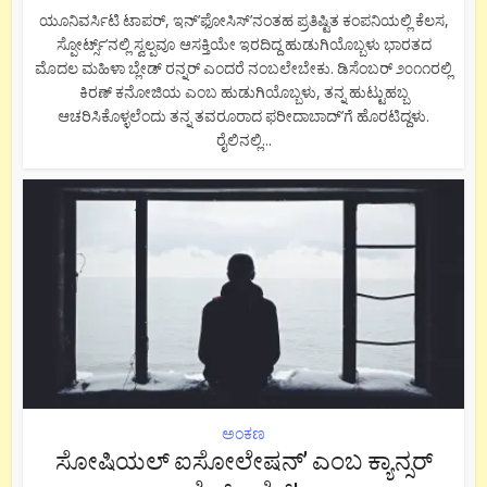
ಯೂನಿವರ್ಸಿಟಿ ಟಾಪರ್, ಇನ್’ಫೋಸಿಸ್’ನಂತಹ ಪ್ರತಿಷ್ಟಿತ ಕಂಪನಿಯಲ್ಲಿ ಕೆಲಸ,
ಸ್ಪೋರ್ಟ್ಸ್’ನಲ್ಲಿ ಸ್ವಲ್ಪವೂ ಆಸಕ್ತಿಯೇ ಇರದಿದ್ದ ಹುಡುಗಿಯೊಬ್ಬಳು ಭಾರತದ
ಮೊದಲ ಮಹಿಳಾ ಬ್ಲೇಡ್ ರನ್ನರ್ ಎಂದರೆ ನಂಬಲೇಬೇಕು. ಡಿಸೆಂಬರ್ ೨೦೧೧ರಲ್ಲಿ
ಕಿರಣ್ ಕನೋಜಿಯ ಎಂಬ ಹುಡುಗಿಯೊಬ್ಬಳು, ತನ್ನ ಹುಟ್ಟುಹಬ್ಬ
ಆಚರಿಸಿಕೊಳ್ಳಲೆಂದು ತನ್ನ ತವರೂರಾದ ಫರೀದಾಬಾದ್’ಗೆ ಹೊರಟಿದ್ದಳು.
ರೈಲಿನಲ್ಲಿ...
ಅಂಕಣ
ಸೋಷಿಯಲ್ ಐಸೋಲೇಷನ್’ ಎಂಬ ಕ್ಯಾನ್ಸರ್