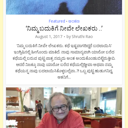
Featured
ಅಂಕಣ
•
‘ನಿಮ್ಮ ಬದುಕಿಗೆ ನೀವೇ ಲೇಖಕರು ..’
August 1, 2017
by
Shruthi Rao
‘ನಿಮ್ಮ ಬದುಕಿಗೆ ನೀವೇ ಲೇಖಕರು. ಕಥೆ ಇಷ್ಟವಾಗದಿದ್ದರೆ ಬದಲಾಯಿಸಿ’
ಇಂಗ್ಲಿಷಿನಲ್ಲಿ ಹೀಗೊಂದು ಮಾತಿದೆ. ನಾವು ಸಾಮಾನ್ಯವಾಗಿ ಯಾರೋ ಬರೆದ
ಕಥೆಯಲ್ಲಿ ಬರುವ ಪುಟ್ಟ ಪಾತ್ರ ನಮ್ಮದು ಅಂತ ಅಂದುಕೊಂಡುಬಿಟ್ಟಿರುತ್ತೀವಿ.
ಆದರೆ ನಿಜಕ್ಕೂ ನಾವು ಯಾರೋ ಬರೆದ ಕಥೆಯಲ್ಲಿದ್ದೀವಾ ಅಥವಾ ನಮ್ಮ
ಕಥೆಯನ್ನ ನಾವು ಬದಲಾಯಿಸಿಕೊಳ್ಳಬಲ್ಲೆವಾ..?! ಒಬ್ಬ ಪುಟ್ಟ ಹುಡುಗನಿದ್ದ.
ಆತನಿಗೆ...