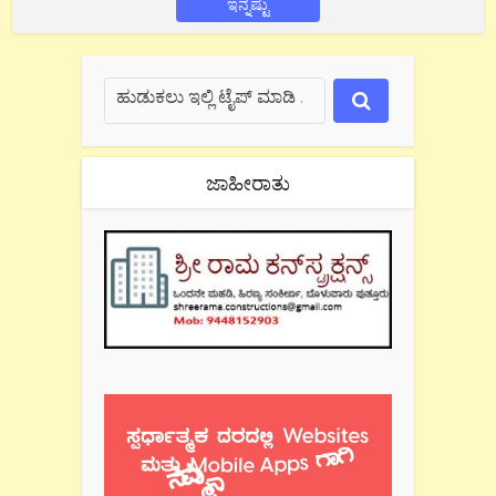
ಇನ್ನಷ್ಟು
ಜಾಹೀರಾತು