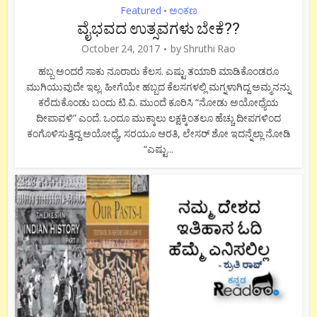
Featured
ಅಂಕಣ
•
ವೈಭವದ ಉತ್ಸವಗಳು ಬೇಕೆ??
October 24, 2017
by
Shruthi Rao
ಹಬ್ಬ ಅಂದರೆ ಸಾಕು ನೂರಾರು ಕೆಲಸ. ಎಷ್ಟು ತಯಾರಿ ಮಾಡಿಕೊಂಡರೂ
ಮುಗಿಯುವುದೇ ಇಲ್ಲ. ಹೀಗೆಯೇ ಹಬ್ಬದ ಕೆಲಸಗಳಲ್ಲಿ ಮಗ್ನಳಾಗಿದ್ದ ಅಮ್ಮನನ್ನು
ಕರೆದುಕೊಂಡು ಬಂದು ಟಿ.ವಿ. ಮುಂದೆ ಕೂರಿಸಿ “ನೋಡು ಅಯೋಧ್ಯೆಯ
ದೀಪಾವಳಿ” ಎಂದೆ. ಒಂದೂ ಮುಕ್ಕಾಲು ಲಕ್ಷಕ್ಕಿಂತಲೂ ಹೆಚ್ಚು ದೀಪಗಳಿಂದ
ಕಂಗೊಳಿಸುತ್ತಿದ್ದ ಅಯೋಧ್ಯೆ, ಸರಯೂ ಆರತಿ, ಲೇಸರ್ ಶೋ ಇದನ್ನೆಲ್ಲಾ ನೋಡಿ
“ಎಷ್ಟು...