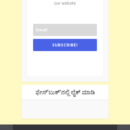
our website
SUBSCRIBE!
One e-mail a week. We don't spam.
Don't forget to check the promotional
tab if you are using gmail.
ಫೇಸ್’ಬುಕ್’ನಲ್ಲಿ ಲೈಕ್ ಮಾಡಿ