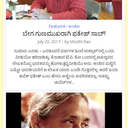
Featured
ಅಂಕಣ
•
ಬೇಗ ಗುಣಮುಖರಾಗಿ ಫತೇಹ್ ಸಾಬ್!
July 20, 2017
by
Shruthi Rao
ಸುಮಾರು ಎರಡು – ಎರಡೂವರೆ ವರ್ಷಗಳ ಹಿಂದೆ ವಾಟ್ಸಾಪ್’ನಲ್ಲಿ ಒಂದು
ವೀಡಿಯೋ ಹರಿದಾಡಿತ್ತು. ಕೆನಾಡಾದ ಟಿ.ವಿ. ಶೋ ಒಂದರಲ್ಲಿ ಪಾಕಿಸ್ತಾನದ
ಲೇಖಕನೊಬ್ಬ ಭಾರತವನ್ನು ಹೊಗಳುತ್ತಿದ್ದ ವೀಡಿಯೊ ಅದು. ಅಂದಿನ ಮಟ್ಟಿಗೆ
ಎಷ್ಟೋ ಭಾರತೀಯರಿಗೆ ಆ ಲೇಖಕ ಯಾರು ಎಂದೇ ಗೊತ್ತಿರಲಿಲ್ಲ. ಆದರೆ ಇಂದು
ತಾರೆಕ್ ಫತೇಹ್ ಎಂಬ ಹೆಸರು ಅಷ್ಟೇನು ಅಪರಿಚಿತವಲ್ಲ. ಸಾಕಷ್ಟು
ಚಾನೆಲ್’ಗಳ...