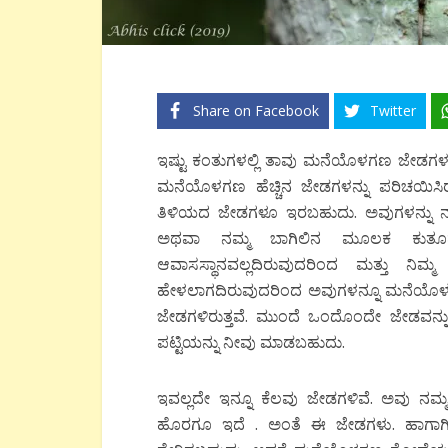
Share on Facebook
Twitter
ಇಷ್ಟು ಕಂತುಗಳಲ್ಲಿ ತಾವು ಮನೆಯೊಳಗಣ ಜೇಡಗಳ ಬಗೆ
ಮನೆಯೊಳಗಣ ಹೆಚ್ಚಿನ ಜೇಡಗಳನ್ನು ಪರಿಚಯಿಸಿರ
ತಿಳಿಯದ ಜೇಡಗಳೂ ಇರಬಹುದು. ಅವುಗಳನ್ನು ನಾ
ಅಥವಾ ನಮ್ಮ ಬಾಗಿಲಿನ ಮೂಲಕ ಕುತೂಹ
ಆವಾಸಸ್ಥಾನವಲ್ಲದಿರುವುದರಿಂದ ಮತ್ತು ನಿ
ಹೇಳಲಾಗದಿರುವುದರಿಂದ ಅವುಗಳನ್ನೂ ಮನೆಯೊಳಗಣ
ಜೇಡಗಳಿರುತ್ತವೆ. ಮುಂದೆ ಒಂದೊಂದೇ ಜೇಡವನ್ನ
ಪಟ್ಟಿಯನ್ನು ನೀವು ಮಾಡಬಹುದು.
ಇವಲ್ಲದೇ ಇನ್ನೂ ಕೆಲವು ಜೇಡಗಳಿವೆ. ಅವ
ಹೊರಗೂ ಇದೆ . ಅಂತೆ ಈ ಜೇಡಗಳು. ಹಾಗಾಗಿ ಇ