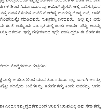
ಿತ್ತು. ಏನಿಲ್ಲವೆಂದರೂ ಇಪ್ಪತ್ತು ಅಡಿಗಳಿಗೆ ಒಂದರಂತೆ ಈ ಜೇಡಗಳಿವೆ. ಅದೇ
ಷಗಳ ಹಿಂದೆ ನಿರ್ಮಾಣವಾದದ್ದು. ಆಯಿಲ್ ಪೈಂಟ್, ಅಲ್ಲಿ ವಾಸಿಸುತ್ತಿರುವ
 ನನ್ನ ಮಗನ ಗೆಳೆಯನ ಮನೆಗೆ ಹೋಗಿದ್ದೆ. ಅವರದ್ದು ದೊಡ್ಡ ಮನೆ, ಆದರೆ
ಗೋಡೆಯನ್ನೇ ಮಾಡಿದವರು. ಸುಣ್ಣವನ್ನು ಬಳಿದವರು. ಅಲ್ಲಿ ಪ್ರತಿ ಐದು
 ಕಂಡೆ. ಅಷ್ಟೊಂದು ಸಾಂದ್ರತೆಯಲ್ಲಿ ಕಂಡು ಆಶರ್ಯ ಪಟ್ಟು, ಅದನ್ನು
ನ್ನೂ ಆಶರ್ಯ. ಇಷ್ಟು ವರ್ಷಗಳಿಂದ ಇಲ್ಲೇ ವಾಸವಿದ್ದರೂ ಈ ಜೇಡಗಳೂ
 ಜೇಡದ ಮೊಟ್ಟೆಗಳಿರುವ ಗುಚ್ಚಗಳು!
ಿಲ್ಲ! ಮತ್ತು ಆ ಜೇಡಗಳಿಂದ ಯಾವ ತೊಂದರೆಯೂ ಇಲ್ಲ, ಹಾಗಾಗಿ ಅದರತ್ತ
ಷ್ಟೋ ಸಂಖ್ಯೆಯ ಕೀಟಗಳನ್ನು, ಇರುವೆಗಳನ್ನು ತಿಂದು ಅವರನ್ನು, ಅವರ
ಎಂದೂ ತಮ್ಮ ಪ್ರದರ್ಶನದಿಂದ ಅರಿವಿಗೆ ಬರುವುದಿಲ್ಲ.ಅವು ಸದಾ ತಮ್ಮ