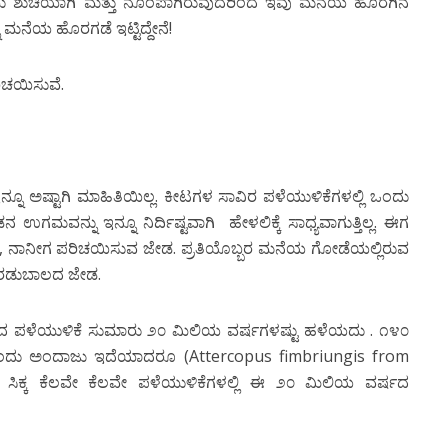
ಶುಚಿಯಾಗಿ ಮತ್ತು ನೊಂಪಾಗಿರುವುದರಿಂದ ಇವು ಮನೆಯ ಹೊರಗಿನ
ು ಮನೆಯ ಹೊರಗಡೆ ಇಟ್ಟಿದ್ದೇನೆ!
ಿಚಯಿಸುವೆ.
್ನೂ ಅಷ್ಟಾಗಿ ಮಾಹಿತಿಯಿಲ್ಲ. ಕೀಟಗಳ ಸಾವಿರ ಪಳೆಯುಳಿಕೆಗಳಲ್ಲಿ ಒಂದು
ನ ಉಗಮವನ್ನು ಇನ್ನೂ ನಿರ್ದಿಷ್ಟವಾಗಿ ಹೇಳಲಿಕ್ಕೆ ಸಾಧ್ಯವಾಗುತ್ತಿಲ್ಲ. ಈಗ
ು, ನಾನೀಗ ಪರಿಚಯಿಸುವ ಜೇಡ. ಪ್ರತಿಯೊಬ್ಬರ ಮನೆಯ ಗೋಡೆಯಲ್ಲಿರುವ
ಎರಡುಬಾಲದ ಜೇಡ.
 ಜೇಡದ ಪಳೆಯುಳಿಕೆ ಸುಮಾರು ೨೦ ಮಿಲಿಯ ವರ್ಷಗಳಷ್ಟು ಹಳೆಯದು . ೧೪೦
ದು ಅಂದಾಜು ಇದೆಯಾದರೂ (Attercopus fimbriungis from
ಸಿಕ್ಕ ಕೆಲವೇ ಕೆಲವೇ ಪಳೆಯುಳಿಕೆಗಳಲ್ಲಿ ಈ ೨೦ ಮಿಲಿಯ ವರ್ಷದ