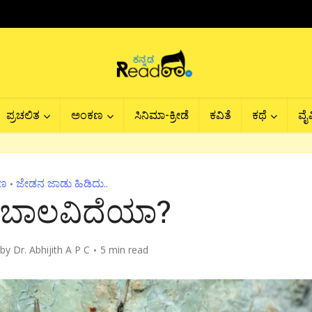
ಪ್ರಚಲಿತ
ಅಂಕಣ
ಸಿನಿಮಾ-ಕ್ರೀಡೆ
ಕವಿತೆ
ಕಥೆ
ವೈವ
ಣ
ಜೇಡನ ಜಾಡು ಹಿಡಿದು..
•
ೆ ಬಾಲವಿದೆಯಾ?
by
Dr. Abhijith A P C
5 min read