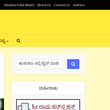
Readoo India (Main)
About Us
Contact Us
Authors
ಿಧ್ಯ
ಜಾಹೀರಾತು