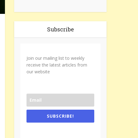
Subscribe
Join our mailing list to weekly
receive the latest articles from
our website
SUBSCRIBE!
One e-mail a week. We don't spam.
Don't forget to check the promotional
tab if you are using gmail.