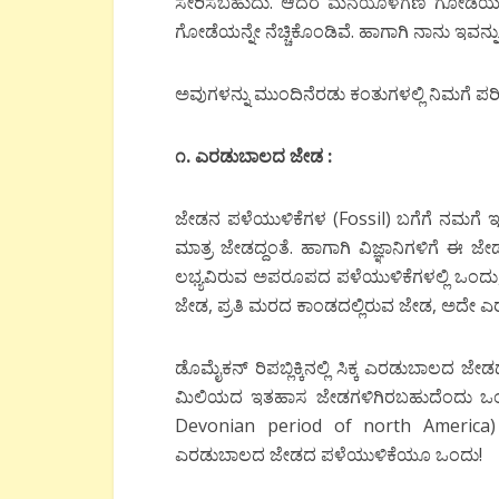
ಸೇರಿಸಬಹುದು. ಆದರೆ ಮನೆಯೊಳಗಣ ಗೋಡೆಯು 
ಗೋಡೆಯನ್ನೇ ನೆಚ್ಚಿಕೊಂಡಿವೆ. ಹಾಗಾಗಿ ನಾನು ಇವನ್ನ
ಅವುಗಳನ್ನು ಮುಂದಿನೆರಡು ಕಂತುಗಳಲ್ಲಿ ನಿಮಗೆ ಪರ
೧
.
ಎರಡುಬಾಲದ ಜೇಡ
:
ಜೇಡನ ಪಳೆಯುಳಿಕೆಗಳ (Fossil) ಬಗೆಗೆ ನಮಗೆ ಇನ
ಮಾತ್ರ ಜೇಡದ್ದಂತೆ. ಹಾಗಾಗಿ ವಿಜ್ಞಾನಿಗಳಿಗೆ ಈ ಜೇಡ
ಲಭ್ಯವಿರುವ ಅಪರೂಪದ ಪಳೆಯುಳಿಕೆಗಳಲ್ಲಿ ಒಂದ
ಜೇಡ, ಪ್ರತಿ ಮರದ ಕಾಂಡದಲ್ಲಿರುವ ಜೇಡ, ಅದೇ 
ಡೊಮೈಕನ್ ರಿಪಬ್ಲಿಕ್ಕಿನಲ್ಲಿ ಸಿಕ್ಕ ಎರಡುಬಾಲದ
ಮಿಲಿಯದ ಇತಹಾಸ ಜೇಡಗಳಿಗಿರಬಹುದೆಂದು ಒಂ
Devonian period of north America) 
ಎರಡುಬಾಲದ ಜೇಡದ ಪಳೆಯುಳಿಕೆಯೂ ಒಂದು!