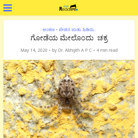
ಅಂಕಣ
ಜೇಡನ ಜಾಡು ಹಿಡಿದು..
•
ಗೋಡೆಯ ಮೇಲೊಂದು ಚಕ್ರ
May 14, 2020
by
Dr. Abhijith A P C
4 min read