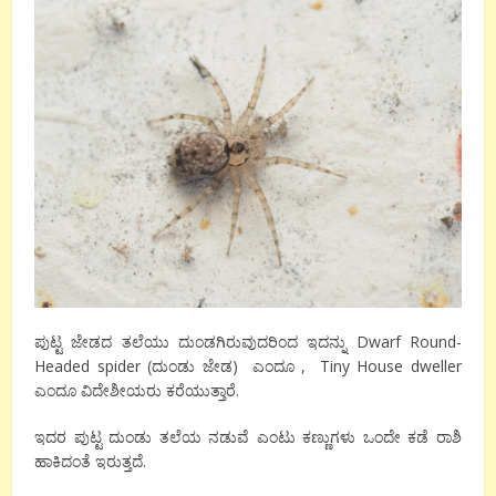
ಪುಟ್ಟ ಜೇಡದ ತಲೆಯು ದುಂಡಗಿರುವುದರಿಂದ ಇದನ್ನು Dwarf Round-
Headed spider (ದುಂಡು ಜೇಡ) ಎಂದೂ , Tiny House dweller
ಎಂದೂ ವಿದೇಶೀಯರು ಕರೆಯುತ್ತಾರೆ.
ಇದರ ಪುಟ್ಟ ದುಂಡು ತಲೆಯ ನಡುವೆ ಎಂಟು ಕಣ್ಣುಗಳು ಒಂದೇ ಕಡೆ ರಾಶಿ
ಹಾಕಿದಂತೆ ಇರುತ್ತದೆ.