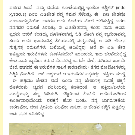
ವರ್ಷದ ಹಿಂದೆ ನಮ್ಮ ಮನೆಯ ಗೋಡೆಯಲ್ಲಿದ್ದ ಇಂಡೋ ಜಿಶ್ಟಿಕಸ್ (indo
xysticus) ಎಂಬ ಏಡಿಜೇಡ ನನ್ನ ಗಮನ ಸೆಳೆದಿತ್ತು. ಈ ಏಡಿ ಜೇಡವೂ
ವರ್ಣತಾದ್ರೂಪಿಯೇ. ಅದರೂ ಅದು ಗೊಡೆಯ ಮೇಲೆ ಚಲಿಸುತ್ತಿದ್ದ ಕಾರಣ
ನನಗದರ ಇರುವಿಕೆ ತಿಳಿದಿತ್ತು. ಈ ಏಡಿಜೇಡನನ್ನು ಕೂಡಾ ನಾನು ಅಂದು
ಪ್ರಥಮ ಬಾರಿಗೆ ಕಂಡದ್ದು. ಪುಳಕಿತನಾಗಿದ್ದೆ, ಓಡಿ ಹೋಗಿ ನನ್ನ ಕ್ಯಾಮೆರಾವನ್ನು
ತಂದು ಅದರ ಛಾಯಾಚಿತ್ರ ತೆಗೆಯುವಲ್ಲಿ ಮಗ್ನನಾಗಿದ್ದೆ. ಆ ಏಡಿ ಜೇಡನ
ಸುತ್ತ,ಸತ್ತ ಇರುವಿಗೆಗಳು ಬಲೆಯಲ್ಲಿ ಅಂಟಿದ್ದವು! ಅರೆ ಈ ಏಡಿ ಜೇಡ
ಇಷ್ಟೊಂದು ಇರುವೆಗಳನು ಕಬಳಿಸಿದೆಯೇ? ಇರಲಾರದು, ಇದು ಚಲನೆಯಲ್ಲಿದ್ದ
ಜೇಡ.ನಾನು ಕ್ಯಾಮೆರಾ ತರುವ ಮೊದಲಿದ್ದ ಜಾಗವೇ ಬೇರೆ, ಈಗಿರುವ ಜಾಗವೇ
ಬೇರೆ. ಹಾಗದರೆ ಈ ಇರುವೆಗಳ ಸಾವಿಗೆ ಕಾರಣವೇನು? ತೆಗೆದ ಫೋಟೋಗಳನ್ನು
ಹಿಗ್ಗಿಸಿ ನೋಡಿದೆ . ಅರೆ ಆಶ್ಚರ್ಯ! ಆ ಇರುವೆಗಳ ಪಕ್ಕದಲ್ಲೇ ಹತ್ತಿಯ ಮುದ್ದೆ.
ಈ ಹತ್ತಿಯು ಜೇಡನ ಮನೆ ಎಂದು ನನ್ನ ಜೇಡಾಸಕ್ತ ಮನಕ್ಕೆ ಪಕ್ಕನೆ
ಹೊಳೆಯಿತು. ಚ್ಯವನ ಮುನಿಯನ್ನು ಕೆಣಕಿದಂತೆ, ಆ ಹತ್ತಿಯ/ಬಲೆಯ
ಮುದ್ದೆಯನ್ನು ಸಣ್ಣ ಹಿಡಿಸುಡಿ ಕಡ್ಡಿಯಿಂದ ಕೆಣಕಿದೆ. ಅದೊರೊಳಗಿಂದ
ಊರ್ಣನಾಭಿಯೊಂದು ರಪಕ್ಕನೆ ಹೊರ ಬಂತು. ನನ್ನ ಜಾಗರೂಕತೆಯ
ಕಾರಣವೋ, ಜೇಡ ಪ್ರೀತಿಯ ಫಲವೋ ಏನೋ, ಆ ಜೇಡನ ಕಣ್ಣಿಗೆ ಕುತ್ತಲಿಲ್ಲ.
ಅದು ನನಗೆ ಶಪಿಸಲಿಲ್ಲ!