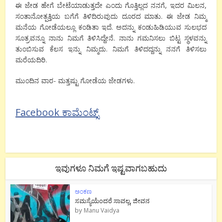
ಈ ಜೇಡ ಹೇಗೆ ಬೇಟೆಯಾಡುತ್ತದೇ ಎಂದು ಗೊತ್ತಿಲ್ಲದ ನನಗೆ, ಇದರ ಮಿಲನ,
ಸಂತಾನೋತ್ಪತ್ತಿಯ ಬಗೆಗೆ ತಿಳಿದಿರುವುದು ದೂರದ ಮಾತು. ಈ ಜೇಡ ನಿಮ್ಮ
ಮನೆಯ ಗೋಡೆಯಲ್ಲೂ ಕಂಡಿತಾ ಇದೆ. ಅದನ್ನು ಕಂಡುಹಿಡಿಯುವ ಸುಲಭದ
ಸೂತ್ರವನ್ನೂ ನಾನು ನಿಮಗೆ ತಿಳಿಸಿದ್ದೇನೆ. ನಾನು ಗಮನಿಸಲು ಬಿಟ್ಟ ಸ್ಥಳವನ್ನು
ತುಂಬಿಸುವ ಕೆಲಸ ಇನ್ನು ನಿಮ್ಮದು. ನಿಮಗೆ ತಿಳಿದದ್ದನ್ನು ನನಗೆ ತಿಳಿಸಲು
ಮರೆಯದಿರಿ.
ಮುಂದಿನ ವಾರ- ಮತ್ತಷ್ಟು ಗೋಡೆಯ ಜೇಡಗಳು.
Facebook ಕಾಮೆಂಟ್ಸ್
ಇವುಗಳೂ ನಿಮಗೆ ಇಷ್ಟವಾಗಬಹುದು
ಅಂಕಣ
ಸಮಸ್ಯೆಯೆಂದರೆ ಸಾವಲ್ಲ, ಜೀವನ
by
Manu Vaidya