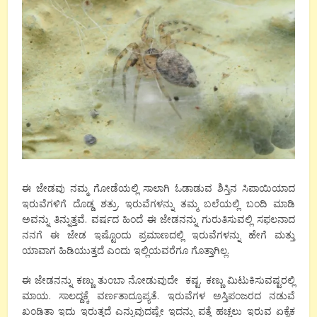
ಈ ಜೇಡವು ನಮ್ಮ ಗೋಡೆಯಲ್ಲಿ ಸಾಲಾಗಿ ಓಡಾಡುವ ಶಿಸ್ತಿನ ಸಿಪಾಯಿಯಾದ
ಇರುವೆಗಳಿಗೆ ದೊಡ್ಡ ಶತ್ರು. ಇರುವೆಗಳನ್ನು ತಮ್ಮ ಬಲೆಯಲ್ಲಿ ಬಂದಿ ಮಾಡಿ
ಅವನ್ನು ತಿನ್ನುತ್ತವೆ. ವರ್ಷದ ಹಿಂದೆ ಈ ಜೇಡನನ್ನು ಗುರುತಿಸುವಲ್ಲಿ ಸಫಲನಾದ
ನನಗೆ ಈ ಜೇಡ ಇಷ್ಟೊಂದು ಪ್ರಮಾಣದಲ್ಲಿ ಇರುವೆಗಳನ್ನು ಹೇಗೆ ಮತ್ತು
ಯಾವಾಗ ಹಿಡಿಯುತ್ತದೆ ಎಂದು ಇಲ್ಲಿಯವರೆಗೂ ಗೊತ್ತಾಗಿಲ್ಲ.
ಈ ಜೇಡನನ್ನು ಕಣ್ಣು ತುಂಬಾ ನೋಡುವುದೇ ಕಷ್ಟ. ಕಣ್ಣು ಮಿಟುಕಿಸುವಷ್ಟರಲ್ಲಿ
ಮಾಯ. ಸಾಲದ್ದಕ್ಕೆ ವರ್ಣತಾದ್ರೂಪ್ಯತೆ. ಇರುವೆಗಳ ಅಸ್ತಿಪಂಜರದ ನಡುವೆ
ಖಂಡಿತಾ ಇದು ಇರುತ್ತದೆ ಎನ್ನುವುದಷ್ಟೇ ಇದನ್ನು ಪತ್ತೆ ಹಚ್ಚಲು ಇರುವ ಏಕೈಕ