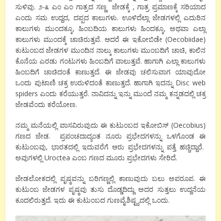
ಸುಳಿವು. ೨-೩ ಎಂ ಎಂ ಗಾತ್ರದ ಸಣ್ಣ ಜೇಡಕ್ಕೆ , ಗಾತ್ರ ಪ್ರಮಾಣಕ್ಕೆ ಸರಿಯಾದ
ಎಂದು ಸಮ ಉದ್ದದ, ದಪ್ಪದ ಕಾಲುಗಳು. ಊಳಿದೆಲ್ಲಾ ಜೇಡಗಳಲ್ಲಿ ಎದುರಿನ
ಕಾಲುಗಳು ಮುಂದಕ್ಕೂ, ಹಿಂಬದಿಯ ಕಾಲುಗಳು ಹಿಂದಕ್ಕೂ, ಅಥವಾ ಎಲ್ಲಾ
ಕಾಲುಗಳು ಮುಂದಕ್ಕೆ ಚಾಚಿರುತ್ತವೆ. ಆದರೆ ಈ ಇಕೋಬಿಡೇ (Oecobiidae)
ಕುಟುಂಬದ ಜೇಡಗಳ ಮುಂದಿನ ನಾಲ್ಕು ಕಾಲುಗಳು ಮುಂಬದಿಗೆ ಚಾಚಿ, ಕಾಲಿನ
ಕೊನೆಯ ಎರಡು ಗಂಟುಗಳು ಹಿಂಬದಿಗೆ ವಾಲುತ್ತವೆ. ಹಾಗಾಗಿ ಎಲ್ಲಾ ಕಾಲುಗಳು
ಹಿಂಬದಿಗೆ ಚಾಚಿದಂತೆ ಕಾಣುತ್ತದೆ. ಈ ಜೇಡವು ಚಲಿಸುವಾಗ ಯಾವುದೋ
ಒಂದು ಪುಟಾಣಿ ಚಕ್ರ ಉರುಳಿದಂತೆ ಕಾಣುತ್ತದೆ. ಹಾಗಾಗಿ ಇದನ್ನು Disc web
spiders ಎಂದು ಕರೆಯುತ್ತರೆ. ನಾವಿದನ್ನು ಇನ್ನು ಮುಂದೆ ನಮ್ಮ ಕನ್ನಡದಲ್ಲಿ ಚಕ್ರ
ಜೇಡವೆಂದು ಕರೆಯೋಣ.
ನಮ್ಮ ಮನೆಯಲ್ಲಿ ವಾಸವಿರುವುದು ಈ ಕುಟುಂಬದ ಇಕೋಬಿಸ್ (Oecobius)
ಗಣದ ಜೇಡ. ಪ್ರಪಂಚದಾದ್ಯಂತ ನೂರು ಪ್ರಭೇದಗಳನ್ನು ಒಳಗೊಂಡ ಈ
ಕುಟುಂಬವು, ಭಾರತದಲ್ಲಿ ಇದುವರೆಗೆ ಆರು ಪ್ರಭೇದಗಳನ್ನು ಪತ್ತೆ ಹಚ್ಚಿದ್ದಾರೆ.
ಅವುಗಳಲ್ಲಿ Uroctea ಎಂಬ ಗಣದ ಮೂರು ಪ್ರಭೇದಗಳು ಸೇರಿದೆ.
ಜೇಡಲೋಕದಲ್ಲಿ ಪೃಷ್ಠವನ್ನು ಬರಿಗಣ್ಣಲ್ಲಿ ಕಾಣುವುದು ಬಲು ಅಪರೂಪ. ಈ
ಕುಟುಂಬ ಜೇಡಗಳ ಪೃಷ್ಠವು ತುಸು ದೊಡ್ಡದಿದ್ದು ಅದರ ಸುತ್ತಲು ಉದ್ದನೆಯ
ಕೂದಲಿರುತ್ತದೆ. ಇದು ಈ ಕುಟುಂಬದ ಗುಣವೈಶಿಷ್ಟ್ಯದಲ್ಲಿ ಒಂದು.