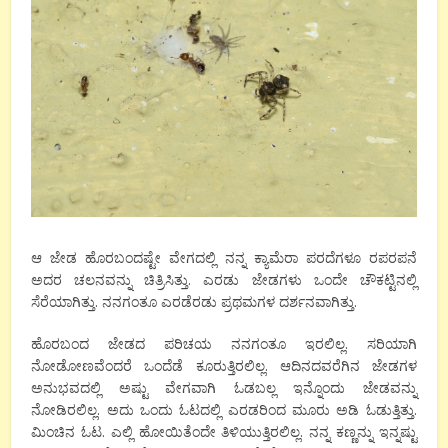
ಆ ಜೇಡ ಹೊರಬಂದಷ್ಟೇ ವೇಗದಲ್ಲಿ ನನ್ನ ಕ್ಯಾಮೆರಾ ಪರದೆಗಳೂ ರಪರಪನೆ
ಅದರ ಚಲನವನ್ನು ಚಿತ್ರಿಸಿತ್ತು. ಎರಡು ಜೇಡಗಳು ಒಂದೇ ಚೌಕಟ್ಟಿನಲ್ಲಿ
ಸೆರೆಯಾಗಿತ್ತು. ನನಗಂತೂ ಎರಡೆರಡು ಪ್ರಥಮಗಳ ದರ್ಶನವಾಗಿತ್ತು.
ಹೊರಬಂದ ಜೇಡದ ಪರಿಚಯ ನನಗಂತೂ ಇರಲಿಲ್ಲ. ಸರಿಯಾಗಿ
ನೋಡೋಣವೆಂದರೆ ಒಂದೆಡೆ ಕೂರುತ್ತಿರಲಿಲ್ಲ. ಆದಿನದವರೆಗಿನ ಜೇಡಗಳ
ಅನುಭವದಲ್ಲಿ ಅಷ್ಟು ವೇಗವಾಗಿ ಓಡಬಲ್ಲ ಇನ್ನೊಂದು ಜೇಡವನ್ನು
ನೋಡಿರಲಿಲ್ಲ. ಅದು ಒಂದು ಓಟದಲ್ಲಿ ಎರಡರಿಂದ ಮೂರು ಅಡಿ ಓಡುತ್ತಿತ್ತು.
ಮಿಂಚಿನ ಓಟ. ಎಲ್ಲಿ ಹೋಯಿತೆಂದೇ ತಿಳಿಯುತ್ತಿರಲಿಲ್ಲ. ನನ್ನ ಕಣ್ಣನ್ನು ಇನ್ನಷ್ಟು