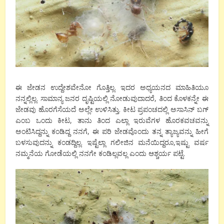
ಈ ಜೇಡನ ಉದ್ದೇಶವೇನೋ ಗೊತ್ತಿಲ್ಲ. ಇದರ ಅಧ್ಯಯನದ ಮಾಹಿತಿಯೂ
ನನ್ನಲ್ಲಿಲ್ಲ. ಸಾಮಾನ್ಯ ಜನರ ದೃಷ್ಟಿಯಲ್ಲಿ ನೋಡುವುದಾದರೆ, ತಿಂದ ಕೊಳಕನ್ನೇ ಈ
ಜೇಡವು ಹೊರಗೆಸೆಯದೆ ಅಲ್ಲೇ ಉಳಿಸಿತ್ತು. ಕೀಟ ಪ್ರಪಂಚದಲ್ಲಿ ಅಸಾಸಿನ್ ಬಗ್
ಎಂಬ ಒಂದು ಕೀಟ, ತಾನು ತಿಂದ ಎಲ್ಲಾ ಇರುವೆಗಳ ಹೊರಕವಚವನ್ನು
ಅಂಟಿಸಿದ್ದನ್ನು ಕಂಡಿದ್ದ ನನಗೆ, ಈ ಪರಿ ಜೇಡವೊಂದು ತನ್ನ ತ್ಯಾಜ್ಯವನ್ನು ಹೀಗೆ
ಬಳಸುವುದನ್ನು ಕಂಡದ್ದಿಲ್ಲ. ಇಷ್ಟೆಲ್ಲಾ ಗಲೀಜಿನ ಮನೆಯಿದ್ದರೂ,ಇಷ್ಟು ವರ್ಷ
ನಮ್ಮನೆಯ ಗೋಡೆಯಲ್ಲಿ ನನಗೇ ಕಂಡಿಲ್ಲವಲ್ಲ ಎಂದು ಆಶ್ಚರ್ಯ ಪಟ್ಟೆ.