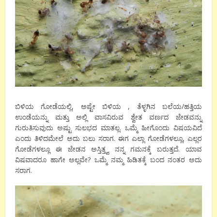
ಬಿಳಿಯ ಗೋಡೆಯಲ್ಲಿ, ಅಷ್ಟೇ ಬಿಳಿಯ , ತೆಳ್ಳಗಿನ ಬಲೆಯ/ಹತ್ತಿಯ
ಉಂಡೆಯನ್ನು ಮತ್ತು ಅಲ್ಲಿ ವಾಸವಿರುವ ಶ್ವೇತ ವರ್ಣದ ಜೇಡವನ್ನು
ಗುರುತಿಸುವುದು ಅಷ್ಟು ಸುಲಭದ ಮಾತಲ್ಲ. ಒಮ್ಮೆ ಹೀಗೊಂದು ವಿಷಯವಿದೆ
ಎಂದು ತಿಳಿದಮೇಲೆ ಅದು ಬಲು ಸರಾಗ. ಈಗ ಎಲ್ಲಾ ಗೋಡೆಗಳಲ್ಲೂ, ಎಲ್ಲರ
ಗೋಡೆಗಳಲ್ಲೂ ಈ ಜೇಡನ ಅಸ್ತಿತ್ತ್ವ ನನ್ನ ಗಮನಕ್ಕೆ ಬರುತ್ತದೆ. ಯಾವ
ವಿಷವಾದರೂ ಹಾಗೇ ಅಲ್ಲವೇ? ಒಮ್ಮೆ ನಮ್ಮ ಹಿಡಿತಕ್ಕೆ ಬಂದ ನಂತರ ಅದು
ಸರಾಗ.