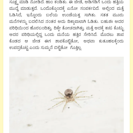
ಸೂಕ್ಷ್ಮ ಮಾಡಿ ನೋಡಿದೆ. ಹಾಂ ಕಂಡಿತು. ಈ ಜೇಡೆ, ಅಡಿಗಡಿಗೆ ಒಂದು ಹತ್ತಿಯ
ಮುದ್ದೆ ಮಾಡುತ್ತದೆ. ಒಂದೊಕ್ಕೊಂದಕ್ಕೆ ಏನೋ ಸಂಪರ್ಕವಿದೆ. ಅಲ್ಲಿಂದ ಮತ್ತೆ
ಓಡಿಸಿದೆ, ಇನ್ನೊಂದು ಬಲೆಯ ಉಂಡೆಯತ್ತ ಸಾಗಿತು. ಸತತ ಮೂರು
ಮನೆಗಳನ್ನು ಬದಲಿಸಿದ ನಂತರ ಅದು ದಿಕ್ಕಾಪಾಲಾಗಿ ಓಡಿತು. ಬಹುಶಃ ಅದರ
ಪರಿಧಿಯಿಂದ ಹೊರಬಂದಿತ್ತು. ದಿಕ್ಕೇ ತೋಚದಾಗಿತ್ತು. ಮತ್ತೆ ಅದಕ್ಕೆ ಕಾಟ ಕೊಟ್ಟು
ಅದರ ಪರಿಧಿಯಲ್ಲಿದ್ದ ಒಂದು ಮನೆಯ ಹತ್ತಿರ ಸೇರಿಸಿದೆ. ಮೊದಲು ಶಾಪ
ಕೊಡದ ಆ ಜೇಡ ಈಗ ಶಾಪಕೊಟ್ಟಿತೋ, ಅಥವಾ ಕುತೂಹಲಕ್ಕೆಂದು
ಉಪದ್ರಕೊಟ್ಟ ಎಂದು ಸುಮ್ಮನೆ ಬಿಟ್ಟಿತೋ ಗೊತ್ತಿಲ್ಲ.