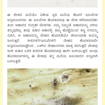
ಈ ಜೇಡನ ಮನೆಯೇ ವಿಶೇಷ. ಪ್ರತಿ ಮನೆಯ ಹೊರಗೆ ಇರುವೆಗಳ
ಅಸ್ತಿಪಂಜರಗಳು. ಈ ಇರುವೆಗಳ ಹೊರಕವಚವು ಈ ಜೇಡ ಕಳೆದವಾರವಿಡೀ
ತಿಂದ ಆಹಾರದ ಸಂಗ್ರಹ! ಜೇಡಗಳು ನಮ್ಮ ನಿಮ್ಮಂತೆ ಆಹಾರವನ್ನು ಜಗಿದು
ತಿನ್ನುವುದಿಲ್ಲ. ತಾವು ಹಿಡಿದ ಆಹಾರಕ್ಕೆ, ತಮ್ಮ ಹೊಟ್ಟೆಯಿಂದ ಕಿಣ್ವ ರಸವನ್ನು
ಸುರಿಸಿ, ಆ ಆಹಾರವನ್ನು ದೇಹದ ಹೊರಗಡೆಯೇ ಜೀರ್ಣಮಾಡಿ ಅವನ್ನು
ಹೀರುತ್ತದೆ. ಕೀಟಗಳಿಗೆ/ಇರುವೆಗಳಿಗೆ ದೇಹದ ಹೊರಕವಚವೇ
ಅಸ್ತಿಪಂಜರವಾದ್ದರಿಂದ , ಒಳಗಿನ ದೇಹಾಂಗಗಳು ಮಾತ್ರ ಕರಗುತ್ತದೆ. ಜೇಡವು
ಹೀರಿ ಕುಡಿದ ಬಳಿಕ ಕೀಟಗಳ ಹೊರಕವಚವು ಹಾಗೇ ಉಳಿಯುತ್ತದೆ. ಅಂಥಾ
ಹೊರಕವಚಗಳನ್ನು ಈ ಜೇಡವು ತನ್ನ ಮನೆಯ ಅಲಂಕಾರದ ವಸ್ತುವಾಗಿ
ಬಳಸುತ್ತದೆ!