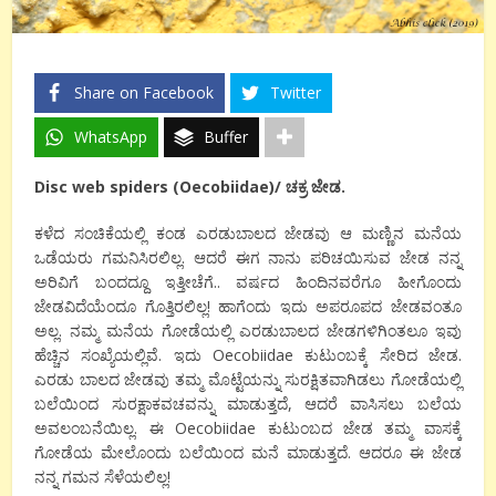
Share on Facebook
Twitter
WhatsApp
Buffer
Disc web spiders (Oecobiidae)/
ಚಕ್ರ ಜೇಡ
.
ಕಳೆದ ಸಂಚಿಕೆಯಲ್ಲಿ ಕಂಡ ಎರಡುಬಾಲದ ಜೇಡವು ಆ ಮಣ್ಣಿನ ಮನೆಯ
ಒಡೆಯರು ಗಮನಿಸಿರಲಿಲ್ಲ. ಆದರೆ ಈಗ ನಾನು ಪರಿಚಯಿಸುವ ಜೇಡ ನನ್ನ
ಅರಿವಿಗೆ ಬಂದದ್ದೂ ಇತ್ತೀಚೆಗೆ.. ವರ್ಷದ ಹಿಂದಿನವರೆಗೂ ಹೀಗೊಂದು
ಜೇಡವಿದೆಯೆಂದೂ ಗೊತ್ತಿರಲಿಲ್ಲ! ಹಾಗೆಂದು ಇದು ಅಪರೂಪದ ಜೇಡವಂತೂ
ಅಲ್ಲ. ನಮ್ಮ ಮನೆಯ ಗೋಡೆಯಲ್ಲಿ ಎರಡುಬಾಲದ ಜೇಡಗಳಿಗಿಂತಲೂ ಇವು
ಹೆಚ್ಚಿನ ಸಂಖ್ಯೆಯಲ್ಲಿವೆ. ಇದು Oecobiidae ಕುಟುಂಬಕ್ಕೆ ಸೇರಿದ ಜೇಡ.
ಎರಡು ಬಾಲದ ಜೇಡವು ತಮ್ಮ ಮೊಟ್ಟೆಯನ್ನು ಸುರಕ್ಷಿತವಾಗಿಡಲು ಗೋಡೆಯಲ್ಲಿ
ಬಲೆಯಿಂದ ಸುರಕ್ಷಾಕವಚವನ್ನು ಮಾಡುತ್ತದೆ, ಆದರೆ ವಾಸಿಸಲು ಬಲೆಯ
ಅವಲಂಬನೆಯಿಲ್ಲ. ಈ Oecobiidae ಕುಟುಂಬದ ಜೇಡ ತಮ್ಮ ವಾಸಕ್ಕೆ
ಗೋಡೆಯ ಮೇಲೊಂದು ಬಲೆಯಿಂದ ಮನೆ ಮಾಡುತ್ತದೆ. ಆದರೂ ಈ ಜೇಡ
ನನ್ನ ಗಮನ ಸೆಳೆಯಲಿಲ್ಲ!