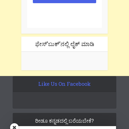
One e-mail a week. We don't spam.
Don't forget to check the promotional
tab if you are using gmail.
ಫೇಸ್’ಬುಕ್’ನಲ್ಲಿ ಲೈಕ್ ಮಾಡಿ
Like Us On Facebook
ರೀಡೂ ಕನ್ನಡದಲ್ಲಿ ಬರೆಯಬೇಕೆ?