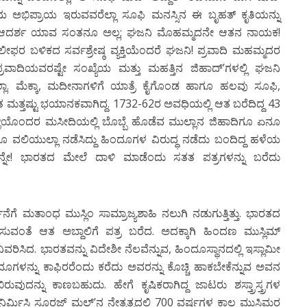
ೆಯ ಅಭಿಪ್ರಾಯ ಇರುವವರೆಲ್ಲಾ ಸೂಫಿ ಮನಸ್ಸಿನ ಈ ಬೃಹತ್ ಕೃತಿಯನ್ನು
ೆ ಆದರ್ಶ ಯಾವ ಸಂತನೂ ಅಲ್ಲ; ಘಜನಿ ಮೊಹಮ್ಮದನೇ ಆತನ ನಾಯಕ!
ಲೀಫರ ಬಳಿಕದ ಸರ್ವಶ್ರೇಷ್ಠ ವ್ಯಕ್ತಿಯೆಂದರೆ ಘಜನಿ! ಪ್ರವಾದಿ ಮಹಮ್ಮದರ
ಾದಿಯವರಷ್ಟೇ ಸಂಖ್ಯೆಯ ಮತ್ತು ಮಹತ್ತಿನ ಜಿಹಾದ್’ಗಳಲ್ಲಿ ಘಜನಿ
್ಲಾ. ಮೆಕ್ಕಾ, ಮದೀನಾಗಳಿಗೆ ಯಾತ್ರೆ ಕೈಗೊಂಡ ಹಾಗೂ ಹಲವು ಸೂಫಿ,
ತ್ತಷ್ಟು ಭಯಾನಕವಾಗಿದ್ದ. 1732-62ರ ಅವಧಿಯಲ್ಲಿ ಆತ ಬರೆದಿದ್ದ 43
್ಳಿಯೊಂದರ ಮಸೀದಿಯಲ್ಲಿ ಬೊಬ್ಬೆ ಹೊಡೆವ ಮುಲ್ಲಾನ ಜಿಹಾದಿಗೂ ಏನೂ
 ಹಾಗೂ ವಲಿಯುಲ್ಲಾ ನಡೆಸಿದ್ದು ಹಿಂದೂಗಳ ವಿರುದ್ಧ ನಡೆದು ಬಂದಿದ್ದ ಹಳೆಯ
ನೇ! ಭಾರತದ ಮೇಲೆ ದಾಳಿ ಮಾಡೆಂದು ಸತತ ಪತ್ರಗಳನ್ನು ಬರೆದು
ಗೆ ಮತಾಂಧ ಮುಸ್ಲಿಂ ಸಾಮ್ರಾಜ್ಯಶಾಹಿ ನಲುಗಿ ನಡುಗುತ್ತಿತ್ತು. ಭಾರತದ
ಸುವಂತೆ ಆತ ಅಬ್ದಾಲಿಗೆ ಪತ್ರ ಬರೆದ. ಅದಕ್ಕಾಗಿ ಹಿಂದಣ ಮುಸ್ಲಿಮ್
ಿವರಿಸಿದ. ಭಾರತವನ್ನು ವಿದೇಶೀ ನೆಲವೆನ್ನುವ, ಹಿಂದೂಸ್ಥಾನದಲ್ಲಿ ಇಸ್ಲಾಮೀ
ದೂಗಳನ್ನು ಕಾಫಿರರೆಂದು ಕರೆದು ಅವರನ್ನು ಕೊಚ್ಚಿ ಹಾಕಬೇಕೆನ್ನುವ ಅವನ
ವುದನ್ನು ಕಾಣಬಹುದು. ಹೇಗೆ ಕೃಷಿಕರಾಗಿದ್ದ ಜಾಟರು ಶಸ್ತ್ರಾಸ್ತ್ರಗಳ
ನಿರ್ಮಿಸಿ ಸೂರಜ್ ಮಲ್’ನ ನೇತೃತ್ವದಲ್ಲಿ 700 ವರ್ಷಗಳ ಕಾಲ ಮುಸ್ಲಿಮರ