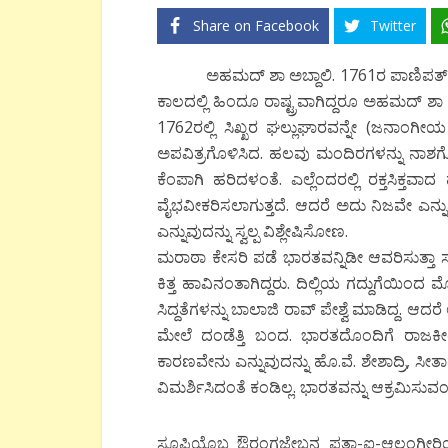
Share on Facebook
Twitter
ಅಹಮದ್ ಶಾ ಅಬ್ದಾಲಿ. 1761ರ ಪಾಣಿಪತ್ ಯುದ್
ಕಾಲದಲ್ಲಿ ಹಿಂದೂ ರಾಷ್ಟ್ರವಾಗಿದ್ದರೂ ಅಹಮದ್ ಶಾ ಅಬ
1762ರಲ್ಲಿ ಸಿಖ್ಖರ ಘಲ್ಲುಘಾರವನ್ನೇ (ಜನಾಂ
ಅಪವಿತ್ರಗೊಳಿಸಿದ. ಹಲವು ಮಂದಿರಗಳನ್ನು ನಾಶಗ
ಕೆಂಪಾಗಿ ಹರಿದಳಂತೆ. ಎಲ್ಲೆಂದರಲ್ಲಿ ರಕ್ತಸಿಕ್ತ
ವೈಭವೀಕರಿಸಲಾಗುತ್ತದೆ. ಆದರೆ ಅದು ನಿಜವೇ ಎನ್ನ
ಎನ್ನುವುದನ್ನು ಸ್ವಲ್ಪ ವಿಶ್ಲೇಷಿಸೋಣ.
ಮರಾಠಾ ಕೇಸರಿ ಪಡೆ ಭಾರತವನ್ನಿಡೀ ಆವರಿಸುತ್ತಾ ಸಾ
ಕಿತ್ತ ಹಾವಿನಂತಾಗಿದ್ದರು. ದಿಲ್ಲಿಯ ಗದ್ದುಗೆಯಿಂದ
ಸಿದ್ದತೆಗಳನ್ನು ಬಾಲಾಜಿ ರಾವ್ ಪೇಶ್ವೆ ಮಾಡಿದ್ದ. ಆ
ಮೇಲೆ ದಂಡೆತ್ತಿ ಬಂದ. ಭಾರತದೊಂದಿಗೆ ರಾಜ
ಕಾರಣವೇನು ಎನ್ನುವುದನ್ನು ಹೊ.ವೆ. ಶೇಶಾದ್ರಿ, 
ವಿಮರ್ಶಿಸಿದಂತೆ ಕಂಡಿಲ್ಲ. ಭಾರತವನ್ನು ಆಕ್ರಮಿಸುವ
ಸೂಫಿಯೊಬ್ಬ ಔರಂಗಜೇಬನ ಫತ್ವಾ-ಐ-ಆಲಂಗೀರಿ