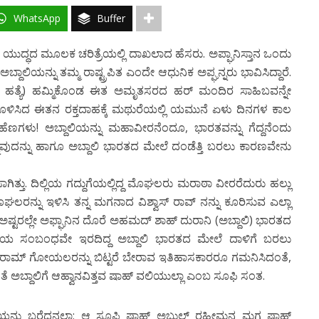
WhatsApp
Buffer
ಧದ ಮೂಲಕ ಚರಿತ್ರೆಯಲ್ಲಿ ದಾಖಲಾದ ಹೆಸರು. ಅಪ್ಘಾನಿಸ್ತಾನ ಒಂದು
್ದಾಲಿಯನ್ನು ತಮ್ಮ ರಾಷ್ಟ್ರಪಿತ ಎಂದೇ ಆಧುನಿಕ ಅಪ್ಘನ್ನರು ಭಾವಿಸಿದ್ದಾರೆ.
ಗೀಯ ಹತ್ಯೆ) ಹಮ್ಮಿಕೊಂಡ ಈತ ಅಮೃತಸರದ ಹರ್ ಮಂದಿರ ಸಾಹಿಬವನ್ನೇ
ೊಳಿಸಿದ ಈತನ ರಕ್ತದಾಹಕ್ಕೆ ಮಥುರೆಯಲ್ಲಿ ಯಮುನೆ ಏಳು ದಿನಗಳ ಕಾಲ
ವಾದ ಹೆಣಗಳು! ಅಬ್ದಾಲಿಯನ್ನು ಮಹಾವೀರನೆಂದೂ, ಭಾರತವನ್ನು ಗೆದ್ದನೆಂದು
ುವುದನ್ನು ಹಾಗೂ ಅಬ್ದಾಲಿ ಭಾರತದ ಮೇಲೆ ದಂಡೆತ್ತಿ ಬರಲು ಕಾರಣವೇನು
ಗಿತ್ತು. ದಿಲ್ಲಿಯ ಗದ್ದುಗೆಯಲ್ಲಿದ್ದ ಮೊಘಲರು ಮರಾಠಾ ವೀರರೆದುರು ಹಲ್ಲು
 ಮೊಘಲರನ್ನು ಇಳಿಸಿ ತನ್ನ ಮಗನಾದ ವಿಶ್ವಾಸ್ ರಾವ್ ನನ್ನು ಕೂರಿಸುವ ಎಲ್ಲಾ
ದರೆ ಅಷ್ಟರಲ್ಲೇ ಅಫ್ಘಾನಿನ ದೊರೆ ಅಹಮದ್ ಶಾಹ್ ದುರಾನಿ (ಅಬ್ದಾಲಿ) ಭಾರತದ
ಕೀಯ ಸಂಬಂಧವೇ ಇರದಿದ್ದ ಅಬ್ದಾಲಿ ಭಾರತದ ಮೇಲೆ ದಾಳಿಗೆ ಬರಲು
ಸೀತಾರಾಮ್ ಗೋಯಲರನ್ನು ಬಿಟ್ಟರೆ ಬೇರಾವ ಇತಿಹಾಸಕಾರರೂ ಗಮನಿಸಿದಂತೆ,
ಂತೆ ಅಬ್ದಾಲಿಗೆ ಆಹ್ವಾನವಿತ್ತವ ಷಾಹ್ ವಲಿಯುಲ್ಲಾ ಎಂಬ ಸೂಫಿ ಸಂತ.
ಯನ್ನು ಬರೆದನಲ್ಲಾ; ಆ ಸೂಫಿ ಷಾಹ್ ಅಬ್ದುಲ್ ರಹೀಮನ ಮಗ ಷಾಹ್