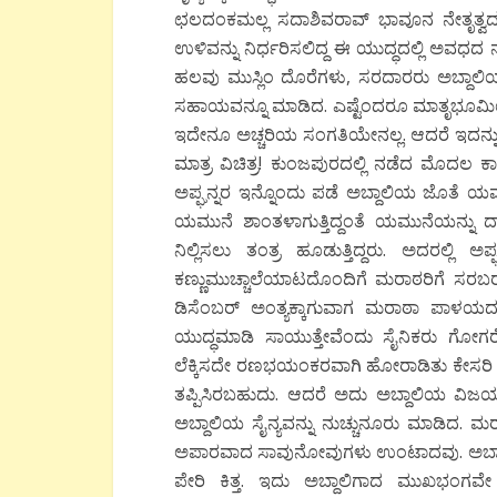
ಛಲದಂಕಮಲ್ಲ ಸದಾಶಿವರಾವ್ ಭಾವೂನ ನೇತೃತ್ವದಲ್
ಉಳಿವನ್ನು ನಿರ್ಧರಿಸಲಿದ್ದ ಈ ಯುದ್ಧದಲ್ಲಿ ಅವಧ
ಹಲವು ಮುಸ್ಲಿಂ ದೊರೆಗಳು, ಸರದಾರರು ಅಬ್ದಾಲಿಯ 
ಸಹಾಯವನ್ನೂ ಮಾಡಿದ. ಎಷ್ಟೆಂದರೂ ಮಾತೃಭೂಮಿ
ಇದೇನೂ ಅಚ್ಚರಿಯ ಸಂಗತಿಯೇನಲ್ಲ. ಆದರೆ ಇದನ್ನ
ಮಾತ್ರ ವಿಚಿತ್ರ! ಕುಂಜಪುರದಲ್ಲಿ ನಡೆದ ಮೊದಲ ಕಾಳ
ಅಪ್ಘನ್ನರ ಇನ್ನೊಂದು ಪಡೆ ಅಬ್ದಾಲಿಯ ಜೊತೆ ಯಮುನ
ಯಮುನೆ ಶಾಂತಳಾಗುತ್ತಿದ್ದಂತೆ ಯಮುನೆಯನ್ನು ದಾ
ನಿಲ್ಲಿಸಲು ತಂತ್ರ ಹೂಡುತ್ತಿದ್ದರು. ಅದರಲ್
ಕಣ್ಣುಮುಚ್ಚಾಲೆಯಾಟದೊಂದಿಗೆ ಮರಾಠರಿಗೆ ಸರಬರಾಜಾ
ಡಿಸೆಂಬರ್ ಅಂತ್ಯಕ್ಕಾಗುವಾಗ ಮರಾಠಾ ಪಾಳಯದಲ
ಯುದ್ಧಮಾಡಿ ಸಾಯುತ್ತೇವೆಂದು ಸೈನಿಕರು ಗೋಗ
ಲೆಕ್ಕಿಸದೇ ರಣಭಯಂಕರವಾಗಿ ಹೋರಾಡಿತು ಕೇಸರಿ ಪಡ
ತಪ್ಪಿಸಿರಬಹುದು. ಆದರೆ ಅದು ಅಬ್ದಾಲಿಯ ವಿ
ಅಬ್ದಾಲಿಯ ಸೈನ್ಯವನ್ನು ನುಚ್ಚುನೂರು ಮಾಡಿದ. ಮರಾ
ಅಪಾರವಾದ ಸಾವುನೋವುಗಳು ಉಂಟಾದವು. ಅಬ್ದಾ
ಪೇರಿ ಕಿತ್ತ. ಇದು ಅಬ್ದಾಲಿಗಾದ ಮುಖಭಂಗವೇ ಸ