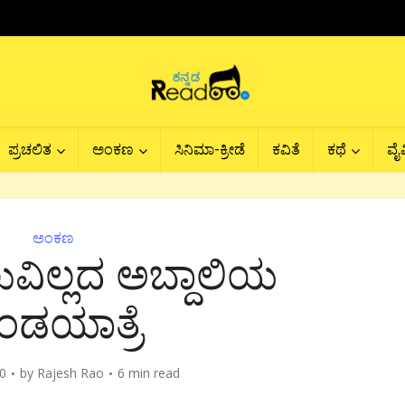
ಪ್ರಚಲಿತ
ಅಂಕಣ
ಸಿನಿಮಾ-ಕ್ರೀಡೆ
ಕವಿತೆ
ಕಥೆ
ವೈವ
ಅಂಕಣ
ಲುವಿಲ್ಲದ ಅಬ್ದಾಲಿಯ
ಂಡಯಾತ್ರೆ
20
by
Rajesh Rao
6 min read