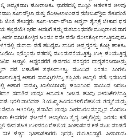
ಲಿ ಅದ್ಭುತವಾಗಿ ಹೋರಾಡಿತು. ಭಾರತದಲ್ಲಿ ಮುಸ್ಲಿಂ ಆಡಳಿತದ ಅಳಿವು
ದ ನವಾಬ ಶುಜಾದ್ದೌಲಾ ಮತ್ತು ರೋಹಿಲಾಖಂಡದ ನಜೀಬುದ್ದೌಲಾ ಸೇರಿದಂತೆ
ಜೊತೆ ಸೇರಿದ್ದರು. ಶುಜಾ-ಉದ್-ದೌಲಾ ಅಪ್ಘನ್ ಸೈನ್ಯಕ್ಕೆ ಬೇಕಾದ ಧನ
ಯ ಕಲ್ಪನೆಯೇ ಇರದ ಅವರಿಗೆ ತಮ್ಮ ಮತಬಾಂಧವರೇ ಮುಖ್ಯರಾಗಿರುವಾಗ
ು ಅರ್ಥ ಮಾಡಿಕೊಳ್ಳದ ಹಿಂದೂ ಪದೇ ಪದೇ ಮೋಸಕ್ಕೊಳಗಾಗುತ್ತಿರುವುದು
ಗದಲ್ಲಿ ಮರಾಠಾ ಪಡೆ ಹದಿನೈದು ಸಾವಿರ ಅಪ್ಘನ್ನರನ್ನು ಕೊಚ್ಚಿ ಹಾಕಿತು.
ೆಯ ಇನ್ನೊಂದು ದಡದಲ್ಲಿ ಮುಂದುವರೆಯುತ್ತಿತ್ತು. ಉಕ್ಕಿ ಹರಿಯುತ್ತಿದ್ದ
ಟಿದ ಅಬ್ದಾಲಿ. ಅಷ್ಟರವರೆಗೆ ಈರ್ವರೂ ಪರಸ್ಪರರ ಧಾನ್ಯಸರಬರಾಜನ್ನು
ಲಿ ಅಪ್ಘನ್ ಪಡೆ ಬಹುತೇಕ ಸಫಲವಾಗಿತ್ತು. ಮುಂದಿನ ಎರಡೂ ತಿಂಗಳು
ಗುತ್ತಿದ್ದ ಆಹಾರ ಸಾಮಗ್ರಿಗಳನ್ನು ತಪ್ಪಿಸಿತು ಅಬ್ದಾಲಿ ಪಡೆ. ಇದರಿಂದ
್ಲಿ ಆಹಾರ ಸಾಮಗ್ರಿ ಖಾಲಿಯಾಗಿತ್ತು. ಹಸಿವಿನಿಂದ ಸಾಯುವ ಬದಲು
ರೆದಾಗ ಸದಾಶಿವ ಭಾವೂ ಅನುಮತಿ ನೀಡಿದ. ಹಸಿವು ನೀರಡಿಕೆಗಳನ್ನೂ
ೆ. ಇರಲಿ ಪಾಣಿಪತ್ -3 ಯುದ್ಧ ಹಿಂದೂಗಳಿಗೆ ದೆಹಲಿಯ ಗದ್ದುಗೆಯನ್ನು
ಜಯವೇನೂ ಆಗಿರಲಿಲ್ಲ. ಸದಾಶಿವ ಭಾವೂ ವೀರಮರಣವನ್ನಪ್ಪುವ ಮೊದಲು
ಠಾ ಕೇಸರಗಳ ಘರ್ಜನೆಗೆ ಅಬ್ದಾಲಿಯ ಸೈನ್ಯ ದಿಕ್ಕುಗೆಟ್ಟಿತ್ತು. ಎರಡೂ ಕಡೆ
ಲಿ ಜೀವ ಸಹಿತ ಉಳಿದರೂ ದೆಹಲಿಯ ಸಿಂಹಾಸನದ ಕಡೆ ಮುಖ ಮಾಡದೆ
ರಿ! ಹೆಚ್ಚಿನ ಇತಿಹಾಸಕಾರರು ಇದನ್ನು ಗುರುತಿಸಿದ್ದಾರೆ. ಸೀತಾರಾಮ