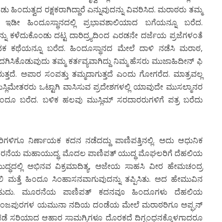
 ಹಿಂದುತ್ವದ ರಕ್ಷಕರಾಗಿದ್ದಾರೆ ಎನ್ನುವುದನ್ನು ವಿವರಿಸಿದ. ಮರಾಠರು ತಮ್ಮ
ಿ ಇಡೀ ಹಿಂದೂಸ್ಥಾನದಲ್ಲಿ ಪ್ರಭಾವಶಾಲಿಯಾದ ಬಗೆಯನ್ನೂ ಬರೆದ.
ರವನ್ನು ಕಳೆದುಕೊಂಡು ದಟ್ಟ ದಾರಿದ್ರ್ಯದಿಂದ ಎರಡನೇ ದರ್ಜೆಯ ಪ್ರಜೆಗಳಂತೆ
ಣಾಜನಕ ಕಥೆಯನ್ನೂ ಬರೆದ. ಹಿಂದೂಸ್ಥಾನದ ಮೇಲೆ ದಾಳಿ ನಡೆಸಿ ಮರಾಠ,
ದಗಿಸಿಕೊಡುವುದು ತಮ್ಮ ಕರ್ತವ್ಯವಾಗಿದ್ದು ನಿಮ್ಮ ಹೆಸರು ಮುಜಾಹಿದೀನ್ ಫಿ
ತ್ತದೆ. ಅಪಾರ ಸಂಪತ್ತು ತಮ್ಮದಾಗುತ್ತದೆ ಎಂದು ಗೋಗರೆದ. ಮಾತ್ರವಲ್ಲ
ಿಮೇತರರು ಒಟ್ಟಾಗಿ ವಾಸಿಸುವ ಪ್ರದೇಶಗಳಲ್ಲಿ ಯಾವುದೇ ಮುಸಲ್ಮಾನರ
ು ಎಂದೂ ಬರೆದ. ಬಳಿಕ ಹಲವು ಮುಸ್ಲಿಮ್ ಸರದಾರರುಗಳಿಗೆ ಪತ್ರ ಬರೆದು
ಿಗಳಿಗೂ ನಿರ್ಣಾಯಕ ಕದನ ನಡೆದದ್ದು ಪಾಣಿಪತ್ತಿನಲ್ಲಿ. ಅದು ಆಧುನಿಕ
ದ ಮೂರನೆಯ ಮಹಾಯುದ್ಧ. ಮೊದಲ ಪಾಣಿಪತ್ ಯುದ್ಧ ಮೊಘಲರಿಗೆ ದೆಹಲಿಯ
ದ್ಧದಲ್ಲಿ ಅಭಿನವ ವಿಕ್ರಮಾದಿತ್ಯ, ಅಜೇಯ ಸಾಹಸಿ ವೀರ ಹೇಮಚಂದ್ರ
್ತೆ ಹಿಂದೂ ಸಿಂಹಾಸನವಾಗುವುದನ್ನು ತಪ್ಪಿಸಿತು. ಅದ ಹೇಮುವಿನ
ನ್ನಬಹುದು. ಮೂರನೆಯ ಪಾಣಿಪತ್ ಕದನವೂ ಹಿಂದೂಗಳು ದೆಹಲಿಯ
 ಮತ್ತು ಕುಂಜಪುರಗಳ ಯಮುನಾ ನದಿಯ ದಂಡೆಯ ಮೇಲೆ ಮರಾಠರಿಗೂ ಅಪ್ಘನ್
ಾ ಪಡೆ ಸರಿಯಾದ ಆಹಾರ ಸಾಮಗ್ರಿಗಳೂ ದೊರಕದೆ ದಿಗ್ಬಂಧನಕ್ಕೊಳಗಾದರೂ