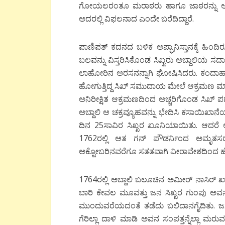
ಗೋಯಲರಂತೂ ಮರಾಠರು ಹಾಗೂ ಜಾಠರನ್ನು ಅಳಿಸಿ 
ಅದರಲ್ಲಿ ವಿಫಲನಾದ ಎಂದೇ ಬರೆದಿದ್ದಾರೆ.
ಪಾಣಿಪತ್ ಕದನದ ಬಳಿಕ ಅಪ್ಘಾನಿಸ್ತಾನಕ್ಕೆ ಹಿಂದಿರುಗಿದ
ಬಲವನ್ನು ವಿಸ್ತರಿಸಿಕೊಂಡ ಸಿಖ್ಖರು ಅಬ್ದಾಲಿಯ ಸರ
ಲಾಹೋರಿನ ಅರಸನನ್ನಾಗಿ ಘೋಷಿಸಿದರು. ಕಂದಾಹಾ
ಹೋಗುತ್ತಿದ್ದ ಸಿಖ್ ಸಮುದಾಯ ಮೇಲೆ ಆಕ್ರಮಣ ಮಾಡ
ಅನಿರೀಕ್ಷಿತ ಆಕ್ರಮಣದಿಂದ ಅಚ್ಚರಿಗೊಂಡ ಸಿಖ್ ಪಡೆ
ಅಬ್ದಾಲಿ ಆ ಚಕ್ರವ್ಯೂಹವನ್ನು ಭೇದಿಸಿ ಕಸಾಯಿಖಾನೆಯಲ
ದಿನ 25ಸಾವಿರ ಸಿಖ್ಖರ ಖೂನಿಯಾಯಿತು. ಆದರೆ ಅದು 
1762ರಲ್ಲಿ ಆತ ಗನ್ ಪೌಡರ್ನಿಂದ ಅಮೃತಸರದ 
ಅಕ್ಟೋಬರಿನವರೆಗೂ ಸತತವಾಗಿ ವೀರಾವೇಶದಿಂದ ಹೋರಾಡ
1764ರಲ್ಲಿ ಅಬ್ದಾಲಿ ಬಲೂಚಿನ ಅಮೀರ್ ನಾಸಿರ
ಬಾರಿ ಕೇವಲ ಮೂವತ್ತು ಜನ ಸಿಖ್ಖರ ಗುಂಪು ಅವನ ಸ
ಮುಂದುವರೆಯದಂತೆ ತಡೆದು ಬಲಿದಾನಗೈದಿತು. ಜಸ್ಸ
ಗೆರಿಲ್ಲಾ ದಾಳಿ ಮಾಡಿ ಅವನ ಸಂಪತ್ತನ್ನೆಲ್ಲಾ 