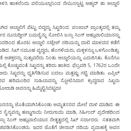
ಹಾಕಲೆಂದು ವಲಿಯುಲ್ಲಾನಿಂದ ನೇಮಿಸಲ್ಪಟ್ಟ ಅಹ್ಮದ್ ಶಾ ಅಬ್ದಾಲಿ
 ಅಬ್ದಾಲಿಗೆ ಪೆಟ್ಟು ಬಿದ್ದದ್ದು ಸಿಖ್ಖರಿಂದ. ಪಂಜಾಬ್ ಪ್ರಾಂತ್ಯದಲ್ಲಿ ತಮ್ಮ
್ದಾರ ನೂರುದ್ದೀನ್ ಬಮಜೈನ್ನು ಸೋಲಿಸಿ ಜಸ್ಸಾ ಸಿಂಗ್ ಅಹ್ಲುವಾಲಿಯಾನನ್ನು
ರದಿಂದ ಹೊರಟ ಅಬ್ದಾಲಿ ಸಟ್ಲೇಜ್ ನದಿಯನ್ನು ದಾಟಿ ಮಾಳವದ ಕಡೆಗೆ
ಿದ. ಸಿಖ್ ಸಮೂಹ ವೃದ್ಧರು, ಹೆಂಗಳೆಯರು, ಮಕ್ಕಳನ್ನೂ ಒಳಗೊಂಡಿತ್ತು.
 ಅಶಕ್ತರನ್ನು ಸುತ್ತುವರೆದು ನಿಂತು ಅಬ್ದಾಲಿಯನ್ನು ಎದುರಿಸಿತು. ಕೊನೆಗೂ
್ಲಿ ಕೊಚ್ಚುವಂತೆ ಸಿಖ್ಖರನ್ನು ತರಿದು ಹಾಕಿದ. ಫೆಬ್ರವರಿ 5, 1762ರ ಒಂದೇ
ಸಿಖ್ಖರನ್ನು ಧೃತಿಗೆಡಿಸುವ ಬದಲು ಮತ್ತಷ್ಟು ಗಟ್ಟಿ ಮಾಡಿತು. ಏಪ್ರಿಲ್
ಹರಿಮಂದಿರ ಸಾಹಿಬಾವನ್ನು ಸ್ಫೋಟಿಸಿದಾಗ ಕ್ರುದ್ಧರಾದ ಸಿಖ್ಖರು
ಿ ಅವನನ್ನು ಹಿಮ್ಮೆಟ್ಟಿಸಿಬಿಟ್ಟರು!
್ ಖಾನನನ್ನು ಜೊತೆಯಾಗಿಸಿಕೊಂಡು ಅಮೃತಸರದ ಮೇಲೆ ದಾಳಿ ಮಾಡಿದ. ಈ
ೈನ್ಯವನ್ನು ಹಣ್ಣುಗಾಯಿ ನೀರುಗಾಯಿ ಮಾಡಿ, ಸಿರ್ಹಿಂದ್ ಪ್ರದೇಶದಿಂದ
ಾ ಸಿಂಗ್ ಅಹ್ಲುವಾಲಿಯಾನ ನೇತೃತ್ವದಲ್ಲಿ ಸಿಖ್ ಸರ್ದಾರರು ಸತತವಾಗಿ
ಮರುವಶಪಡಿಸಿಕೊಂಡರು. ಇದರ ಜೊತೆಗೆ ಚೀನಾಬ್ ನದಿಯ ಪ್ರವಾಹಕ್ಕೆ ಅವನ