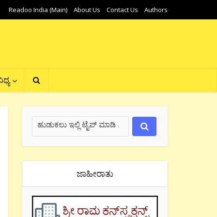
Readoo India (Main)
About Us
Contact Us
Authors
ಿಧ್ಯ
ಜಾಹೀರಾತು