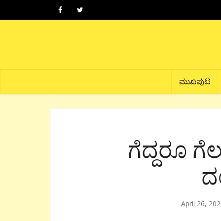
ಮುಖಪುಟ
ಗೆದ್ದರೂ ಗೆ
ದ
April 26, 20