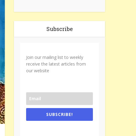
Subscribe
Join our mailing list to weekly
receive the latest articles from
our website
SUBSCRIBE!
One e-mail a week. We don't spam.
Don't forget to check the promotional
tab if you are using gmail.