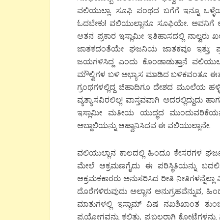
ವಲಿಯುಲ್ಲಾ. ಸೂಫಿ ಪಂಥದ ಬಗೆಗೆ ಇನ್ನೂ ಒಳ್ಳ
ಓದಬೇಕು! ವಲಿಯುಲ್ಲಾನೂ ಸೂಫಿಯೇ. ಅವನಿಗ
ಆತನ ಪ್ರಕಾರ ಇಸ್ಲಾಮೀ ಇತಿಹಾಸದಲ್ಲಿ ನಾಲ್ವರು ಖ
ಜಾತಕದಂತೆಯೇ ಘಜನಿಯ ಜಾತಕವೂ ಇತ್ತು; ಪ್ರವ
ಜಯಗಳಿಸಿದ್ದ ಎಂದು ಕೊಂಡಾಡುತ್ತಾನೆ ವಲಿಯುಲ
ಮೌಲ್ವಿಗಳ ಬಳಿ ಅಭ್ಯಾಸ ಮಾಡಿದ ಬಳಿಕವಂತೂ ಈತ ಮ
ಗ್ರಂಥಗಳಲ್ಲಿದ್ದ ಜಿಹಾದಿಗೂ ದೇಶದ ಮೂಲೆಯ ಹಳ
ವ್ಯತ್ಯಾಸವಿರಲಿಲ್ಲ! ವಾಸ್ತವವಾಗಿ ಅದರಲ್ಲಿದ್ದುದು
ಇಸ್ಲಾಮೀ ಮತೀಯ ಯುದ್ಧದ ಮುಂದುವರಿಕೆಯನ್
ಅಬ್ದಾಲಿಯನ್ನು ಆಹ್ವಾನಿಸಿದವ ಈ ವಲಿಯುಲ್ಲಾನೇ.
ವಲಿಯುಲ್ಲಾನ ಕಾಲದಲ್ಲಿ ಹಿಂದೂ ಕೇಸರಗಳ ಘರ್ಜನೆ
ಮೇಲೆ ಆಕ್ರಮಣಗೈದು ಈ ಪರಿಸ್ಥಿತಿಯನ್ನು ಬದಲಿ
ಆಕ್ರಮಕಕಾರರು ಅನುಸರಿಸಿದ ರೀತಿ ನೀತಿಗಳನ್ನೆಲ್ಲಾ ವ
ದೊರೆಗಳಿರುವುದು ಅಲ್ಲಾನ ಅನುಗ್ರಹವೆನ್ನುವ, ಹಿಂ
ಮಾತುಗಳಲ್ಲಿ ಇಸ್ಲಾಮ್ ವಿಷ ನಖಶಿಖಾಂತ ತುಂಬಿರು
ಪ್ರಯೋಗವನ್ನು ಕಲಿತು, ಪ್ರಬಲರಾಗಿ ಕೋಟೆಗಳನ್ನು 