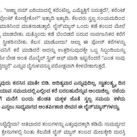
ಅಣ್ಣಾ ನಮ್ ಏರಿಯಾದಲ್ಲಿ ಕರೆಂಟಿಲ್ಲ, ಎಷ್ಟೊತ್ತಿಗೆ ಬರುತ್ತದೆ?, ಕರೆಂಟ್
ಪ್ಲೇಂಟ್ ಕೋಡ್ಬೇಕೋ?” ಇತ್ಯಾದಿ ಇತ್ಯಾದಿ.. ಕೆಲವರು ಸ್ವಲ್ಪ ಸಂಯಮದಿಂದ
ಮಾಕಿನಿಂದ ಮಾತನಾಡುತ್ತಾರೆ. ಲೈನ್’ಮ್ಯಾನ್ ಒಂದು ಕಡೆ ಕಂಬದ ಮೇಲೆ
ು ಮಾಡಬೇಕು. ಮತ್ತೊಂದು ಕಡೆ ಬೆಂಬಿಡದೆ ಬರುವ ಸಾರ್ವಜನಿಕರ ಕರೆಗೆ
್ನು ಸ್ವೀಕರಿಸಬೇಕು. ಕೆಲಸ ಮಾಡೋದಾ? ಅಲ್ಲಾ ಈ ಫೋನ್ ಕರೆಗಳನ್ನು
ೆ ಕರೆ ಮಾಡಿದರೆ ಅದನ್ನು ಉತ್ತರಿಸುವುದಕ್ಕೇ ಒಬ್ಬ ಸಿಬ್ಬಂದಿಯನ್ನು
ಯೇ ಬೇಡ ಅಂತ ಮೊಬೈಲ್ ಸ್ವಿಚ್ ಆಫ್ ಮಾಡಿ ಇಟ್ಟನೆಂದರೆ “ಎಂತ ಸಾವು
ದ್ದಾನೆ” ಎನ್ನುವ ಬೈಗುಳವನ್ನೂ ಪರೋಕ್ಷವಾಗಿ ಕೇಳಬೇಕಾಗುತ್ತದೆ.
ುವುದು ಕನಸಿನ ಮಾತೇ ಬಿಡಿ. ಆದಿತ್ಯವಾರ ಎನ್ನುವುದಿಲ್ಲ, ಸ್ವಾತಂತ್ಯ್ರ್ಯ ದಿನ
್ಲ. ಯಾವ ಸಮಯದಲ್ಲಿ ಎಲ್ಲಿಂದ ಕರೆ ಬರಬಹುದೆನ್ನುವ ಅಂದಾಜಿಲ್ಲ. ರಜೆಯ
ತಿಗೆ ಮನೆಗೆ ಬಂದು ಹೆಂಡತಿ ಮಕ್ಕಳ ಜೊತೆ ಸ್ವಲ್ಪ ಸಮಯ ಕಳೆದು
ು ಸಾಧ್ಯವಾಗದ ಅಂತರ್ಪಿಶಾಚಿ ಜೀವನ ಈ ಲೈನ್’ಮ್ಯಾನ್’ಗಳದ್ದು.
ಟ್ಟಿದ್ದೇವಾ? ಅತಿಭಾರದ ಕಂಬಗಳನ್ನು ಎತ್ತುವುದಕ್ಕಾಗಿ ಕಡಿಮೆ ಸಾಮರ್ಥ್ಯದ
ಕ್ರೇನುಗಳಲ್ಲಿ ನಿಂತು ಕೆಲವೆಡೆ ಲೈನ್ ಮ್ಯಾನ್ ಕಂಬದ ಮೇಲಕ್ಕೇರಿ ದುರಸ್ತಿ