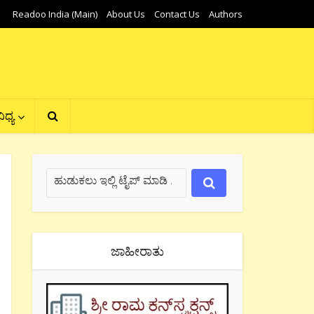
Readoo India (Main)
About Us
Contact Us
Authors
ಿಧ್ಯ
ಜಾಹೀರಾತು