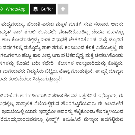
WhatsApp
Buffer
ದಾನೆ. ಮಧ್ಯವಯಸ್ಕ. ಹೆಂಡತಿ-ಎರಡು ಮಕ್ಕಳ ಜೊತೆಗೆ ಸುಖ ಸಂಸಾರ. ಅವನು
 ವಿದ್ಯುತ್ ಶಾಕ್ ತಗುಲಿ ಕಂಬದಲ್ಲೇ ನೇತಾಡಿಕೊಂಡಿದ್ದ. ದೇಹದ ಬಹಳಷ್ಟು
ಕಾಲ ಕೋಮಾದಲ್ಲಿದ್ದು ಬಳಿಕ ನಿಧಾನಕ್ಕೆ ಚೇತರಿಸಿಕೊಂಡ. ಮತ್ತೆ ಡ್ಯೂಟಿಗೆ
ಳಲ್ಲಿ ಮತ್ತೊಮ್ಮೆ ಶಾಕ್ ತಗುಲಿ ಕಂಬದಿಂದ ಕೆಳಕ್ಕೆ ಎಸೆಯಲ್ಪಟ್ಟ. ಈ
ಿಗೂ ಹೆಚ್ಚು ಕಾಲ ತೀವ್ರ ನಿಗಾ ಘಟಕದಲ್ಲಿದ್ದ. ಮತ್ತೆ ಚೇತರಿಸಿಕೊಂಡು
ೆಲಸಗಳನ್ನು ಕೊಡದೆ ಬರೀ ಕಛೇರಿ ಕೆಲಸಗಳ ಉಸ್ತುವಾರಿಯನ್ನು ಕೊಟ್ಟರು.
ಮನೆಯವರು ನಿಟ್ಟುಸಿರು ಬಿಟ್ಟರು. ಮೊನ್ನೆ ನೋಡುತ್ತೇನೆ, ಈ ವ್ಯಕ್ತಿ ದೊಪ್ಪನೆ
ು ಕಂಬವೇರಲು ಸಿದ್ಧನಾಗುತ್ತಿದ್ದಾನೆ!!
ಗಾಳಿ ಮಳೆಯ ಕಾರಣದಿಂದಾಗಿ ವಿಪರೀತ ಕೆಲಸದ ಒತ್ತಡವಿದೆ. ಇನ್ನೊಂದು, ಈ
ಲ್ಲಿಲ್ಲ. ತಾತ್ಕಾಲಿಕ ನೆಲೆಯಲ್ಲಿರುವ ಹೊರಗುತ್ತಿಗೆಯವರು ಈ ಜಡಿಮಳೆಗೆ
ಲಾಖೆಯಲ್ಲಿ ಯಾರು ಇದ್ದಾರೋ ಅವರನ್ನು ಕಟ್ಟಿಕೊಂಡು ಕೆಲಸಕ್ಕಿಳಿಯುವ
 ಕರೆದೊಯ್ಯಬಾರದವನನ್ನೂ ಫೀಲ್ಡ್’ಗೆ ಕಳುಹಿಸಿದೆ ಮೆಸ್ಕಾಂ; ಹದಗೆಟ್ಟಿರುವ