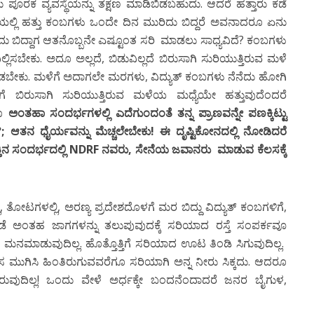
ೂರಕ ವ್ಯವಸ್ಥೆಯನ್ನು ತಕ್ಷಣ ಮಾಡಿಬಿಡಬಹುದು. ಆದರೆ ಹತ್ತಾರು ಕಡೆ
್ತಿಯಲ್ಲಿ ಹತ್ತು ಕಂಬಗಳು ಒಂದೇ ದಿನ ಮುರಿದು ಬಿದ್ದರೆ ಅವನಾದರೂ ಏನು
ಿದು ಬಿದ್ದಾಗ ಆತನೊಬ್ಬನೇ ಎಷ್ಟೂಂತ ಸರಿ ಮಾಡಲು ಸಾಧ್ಯವಿದೆ? ಕಂಬಗಳು
್ಲಿಸಬೇಕು. ಅದೂ ಅಲ್ಲದೆ, ಬಿಡುವಿಲ್ಲದೆ ಬಿರುಸಾಗಿ ಸುರಿಯುತ್ತಿರುವ ಮಳೆ
ಡಬೇಕು. ಮಳೆಗೆ ಅದಾಗಲೇ ಮರಗಳು, ವಿದ್ಯುತ್ ಕಂಬಗಳು ನೆನೆದು ಹೋಗಿ
ಿಗೆ ಬಿರುಸಾಗಿ ಸುರಿಯುತ್ತಿರುವ ಮಳೆಯ ಮಧ್ಯೆಯೇ ಹತ್ತುವುದೆಂದರೆ
ೂ
ಅಂತಹಾ ಸಂದರ್ಭಗಳಲ್ಲಿ ಎದೆಗುಂದಂತೆ ತನ್ನ ಪ್ರಾಣವನ್ನೇ ಪಣಕ್ಕಿಟ್ಟು
ಲಾ?; ಆತನ ಧೈರ್ಯವನ್ನು ಮೆಚ್ಚಲೇಬೇಕು! ಈ ದೃಷ್ಟಿಕೋನದಲ್ಲಿ ನೋಡಿದರೆ
ತ್ತಿನ ಸಂದರ್ಭದಲ್ಲಿ NDRF ನವರು, ಸೇನೆಯ ಜವಾನರು ಮಾಡುವ ಕೆಲಸಕ್ಕೆ
ಲಿ, ತೋಟಗಳಲ್ಲಿ, ಅರಣ್ಯ ಪ್ರದೇಶದೊಳಗೆ ಮರ ಬಿದ್ದು ವಿದ್ಯುತ್ ಕಂಬಗಳಿಗೆ,
ಕೆಲವೆಡೆ ಅಂತಹ ಜಾಗಗಳನ್ನು ತಲುಪುವುದಕ್ಕೆ ಸರಿಯಾದ ರಸ್ತೆ ಸಂಪರ್ಕವೂ
 ಮನಮಾಡುವುದಿಲ್ಲ. ಹೊತ್ತೊತ್ತಿಗೆ ಸರಿಯಾದ ಊಟ ತಿಂಡಿ ಸಿಗುವುದಿಲ್ಲ.
 ಕೆಲಸ ಮುಗಿಸಿ ಹಿಂತಿರುಗುವವರೆಗೂ ಸರಿಯಾಗಿ ಅನ್ನ ನೀರು ಸಿಕ್ಕದು. ಆದರೂ
ಬರುವುದಿಲ್ಲ! ಒಂದು ವೇಳೆ ಅರ್ಧಕ್ಕೇ ಬಂದನೆಂದಾದರೆ ಜನರ ಬೈಗುಳ,