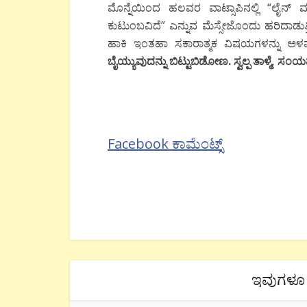
ಮೊನ್ನೆಯಿಂದ ಹಲವರ ವಾಟ್ಸಾಪಿನಲ್ಲಿ “ಲೈನ್ 
ಕುಟುಂಬವಿದೆ” ಎನ್ನುವ ಮೆಸ್ಸೇಜೊಂದು ಹರಿದಾಡುತ್ತ
ಹಾಕಿ ಇಂತಹಾ ಸಕಾರಾತ್ಮಕ ವಿಷಯಗಳನ್ನು ಅ
ಬೈಯ್ಯುವುದನ್ನು ಬಿಟ್ಟುಬಿಡೋಣ. ಸ್ವಲ್ಪ ತಾಳ್ಮೆ, ಸಂ
Facebook ಕಾಮೆಂಟ್ಸ್
ಇವುಗಳೂ 