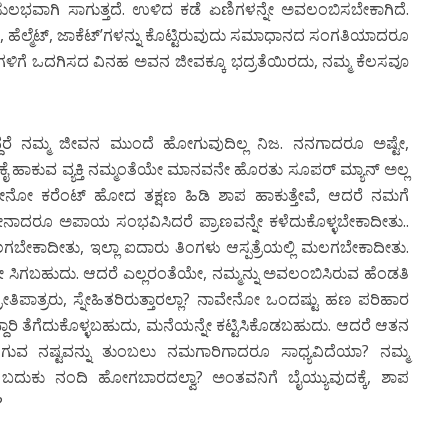
ಲಸ ಸುಲಭವಾಗಿ ಸಾಗುತ್ತದೆ. ಉಳಿದ ಕಡೆ ಏಣಿಗಳನ್ನೇ ಅವಲಂಬಿಸಬೇಕಾಗಿದೆ.
ಗವಸು, ಹೆಲ್ಮೆಟ್, ಜಾಕೆಟ್’ಗಳನ್ನು ಕೊಟ್ಟಿರುವುದು ಸಮಾಧಾನದ ಸಂಗತಿಯಾದರೂ
’ಗಳಿಗೆ ಒದಗಿಸದ ವಿನಹ ಅವನ ಜೀವಕ್ಕೂ ಭದ್ರತೆಯಿರದು, ನಮ್ಮ ಕೆಲಸವೂ
ದಿದ್ದರೆ ನಮ್ಮ ಜೀವನ ಮುಂದೆ ಹೋಗುವುದಿಲ್ಲ ನಿಜ. ನನಗಾದರೂ ಅಷ್ಟೇ,
 ಕೈ ಹಾಕುವ ವ್ಯಕ್ತಿ ನಮ್ಮಂತೆಯೇ ಮಾನವನೇ ಹೊರತು ಸೂಪರ್ ಮ್ಯಾನ್ ಅಲ್ಲ
ಾವೇನೋ ಕರೆಂಟ್ ಹೋದ ತಕ್ಷಣ ಹಿಡಿ ಶಾಪ ಹಾಕುತ್ತೇವೆ, ಆದರೆ ನಮಗೆ
ೇನಾದರೂ ಅಪಾಯ ಸಂಭವಿಸಿದರೆ ಪ್ರಾಣವನ್ನೇ ಕಳೆದುಕೊಳ್ಳಬೇಕಾದೀತು..
ಕಾದೀತು, ಇಲ್ಲಾ ಐದಾರು ತಿಂಗಳು ಆಸ್ಪತ್ರೆಯಲ್ಲಿ ಮಲಗಬೇಕಾದೀತು.
 ಸಿಗಬಹುದು. ಆದರೆ ಎಲ್ಲರಂತೆಯೇ, ನಮ್ಮನ್ನು ಅವಲಂಬಿಸಿರುವ ಹೆಂಡತಿ
ರೀತಿಪಾತ್ರರು, ಸ್ನೇಹಿತರಿರುತ್ತಾರಲ್ಲಾ? ನಾವೇನೋ ಒಂದಷ್ಟು ಹಣ ಪರಿಹಾರ
ಾರಿ ತೆಗೆದುಕೊಳ್ಳಬಹುದು, ಮನೆಯನ್ನೇ ಕಟ್ಟಿಸಿಕೊಡಬಹುದು. ಆದರೆ ಆತನ
ಿ ಆಗುವ ನಷ್ಟವನ್ನು ತುಂಬಲು ನಮಗಾರಿಗಾದರೂ ಸಾಧ್ಯವಿದೆಯಾ? ನಮ್ಮ
 ಬದುಕು ನಂದಿ ಹೋಗಬಾರದಲ್ವಾ? ಅಂತವನಿಗೆ ಬೈಯ್ಯುವುದಕ್ಕೆ, ಶಾಪ
?