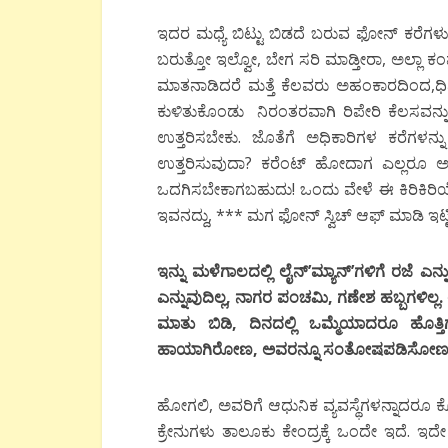
ಇದರ ಮಧ್ಯೆ ಬಿಟ್ಟು ಬಿಡದೆ ಬರುವ ಫೋನ್ ಕರೆಗಳು.. “
ಬರುತ್ತೋ ಇಲ್ವೋ, ಬೇಗ ಸರಿ ಮಾಡ್ತೀರಾ, ಅಲ್ಲಾ ಕಂ
ಮಾತನಾಡಿದರೆ ಮತ್ತೆ ಕೆಲವರು ಅಹಂಕಾರದಿಂದ,ಧಿ
ಕುಳಿತುಕೊಂಡು ನಿರಂತರವಾಗಿ ರಿಪೇರಿ ಕೆಲಸವನ್ನ
ಉತ್ತರಿಸಬೇಕು. ಜೊತೆಗೆ ಅಧಿಕಾರಿಗಳ ಕರೆಗಳನ
ಉತ್ತರಿಸುವುದಾ? ಕರೆಂಟ್ ಹೋದಾಗ ಎಲ್ಲರೂ ಅವನಿಗ
ಒದಗಿಸಬೇಕಾಗಬಹುದು! ಒಂದು ವೇಳೆ ಈ ಕಿರಿಕಿರಿ
ಇವನದ್ದು, *** ಮಗ ಫೋನ್ ಸ್ವಿಚ್ ಆಫ್ ಮಾಡಿ ಇಟ್ಟಿ
ಇನ್ನು ಮಳೆಗಾಲದಲ್ಲಿ ಲೈನ್’ಮ್ಯಾನ್’ಗಳಿಗೆ ರಜೆ ಎನ್ನ
ಎನ್ನುವುದಿಲ್ಲ, ನಾಗರ ಪಂಚಮಿ, ಗಣೇಶ ಹಬ್ಬಗಳಿಲ
ಮಾತು ಬಿಡಿ, ದಿನದಲ್ಲಿ ಒಮ್ಮೆಯಾದರೂ ಹೊತ್
ಹಾಯಾಗಿರೋಣ, ಅವರನ್ನೂ ಸಂತೋಷಪಡಿಸೋಣ ಎನ್ನಲ
ಹೋಗಲಿ, ಅವರಿಗೆ ಆಧುನಿಕ ವ್ಯವಸ್ಥೆಗಳನ್ನಾದರೂ ಕೊ
ಕ್ರೇನುಗಳು ತಾಲೂಕು ಕೇಂದ್ರಕ್ಕೆ ಒಂದೇ ಇದೆ. ಇದೇ 