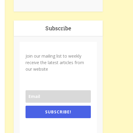
Subscribe
Join our mailing list to weekly
receive the latest articles from
our website
SUBSCRIBE!
One e-mail a week. We don't spam.
Don't forget to check the promotional
tab if you are using gmail.