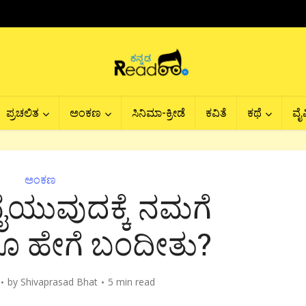
ಪ್ರಚಲಿತ
ಅಂಕಣ
ಸಿನಿಮಾ-ಕ್ರೀಡೆ
ಕವಿತೆ
ಕಥೆ
ವೈವ
ಅಂಕಣ
ೈಯುವುದಕ್ಕೆ ನಮಗೆ
 ಹೇಗೆ ಬಂದೀತು?
by
Shivaprasad Bhat
5 min read