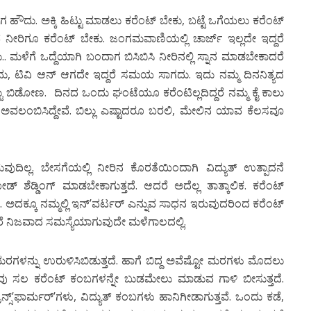
ಗ ಹೌದು. ಅಕ್ಕಿ ಹಿಟ್ಟು ಮಾಡಲು ಕರೆಂಟ್ ಬೇಕು, ಬಟ್ಟೆ ಒಗೆಯಲು ಕರೆಂಟ್
ವ ನೀರಿಗೂ ಕರೆಂಟ್ ಬೇಕು. ಜಂಗಮವಾಣಿಯಲ್ಲಿ ಚಾರ್ಜ್ ಇಲ್ಲದೇ ಇದ್ದರೆ
ಮಳೆಗೆ ಒದ್ದೆಯಾಗಿ ಬಂದಾಗ ಬಿಸಿಬಿಸಿ ನೀರಿನಲ್ಲಿ ಸ್ನಾನ ಮಾಡಬೇಕಾದರೆ
ೆ ಬರದು, ಟಿವಿ ಆನ್ ಆಗದೇ ಇದ್ದರೆ ಸಮಯ ಸಾಗದು. ಇದು ನಮ್ಮ ದಿನನಿತ್ಯದ
್ಟು ಬಿಡೋಣ. ದಿನದ ಒಂದು ಘಂಟೆಯೂ ಕರೆಂಟಿಲ್ಲದಿದ್ದರೆ ನಮ್ಮ ಕೈ ಕಾಲು
್ತನ್ನು ಅವಲಂಬಿಸಿದ್ದೇವೆ. ಬಿಲ್ಲು ಎಷ್ಟಾದರೂ ಬರಲಿ, ಮೇಲಿನ ಯಾವ ಕೆಲಸವೂ
ುದಿಲ್ಲ. ಬೇಸಗೆಯಲ್ಲಿ ನೀರಿನ ಕೊರತೆಯಿಂದಾಗಿ ವಿದ್ಯುತ್ ಉತ್ಪಾದನೆ
ಶೆಡ್ಡಿಂಗ್ ಮಾಡಬೇಕಾಗುತ್ತದೆ. ಆದರೆ ಅದೆಲ್ಲ ತಾತ್ಕಾಲಿಕ. ಕರೆಂಟ್
ಕ್ಕೂ ನಮ್ಮಲ್ಲಿ ಇನ್’ವರ್ಟರ್ ಎನ್ನುವ ಸಾಧನ ಇರುವುದರಿಂದ ಕರೆಂಟ್
 ನಿಜವಾದ ಸಮಸ್ಯೆಯಾಗುವುದೇ ಮಳೆಗಾಲದಲ್ಲಿ.
ಳನ್ನು ಉರುಳಿಸಿಬಿಡುತ್ತದೆ. ಹಾಗೆ ಬಿದ್ದ ಅವೆಷ್ಟೋ ಮರಗಳು ಮೊದಲು
ತೆ ಕೆಲವು ಸಲ ಕರೆಂಟ್ ಕಂಬಗಳನ್ನೇ ಬುಡಮೇಲು ಮಾಡುವ ಗಾಳಿ ಬೀಸುತ್ತದೆ.
ನ್ಸ್’ಫಾರ್ಮರ್’ಗಳು, ವಿದ್ಯುತ್ ಕಂಬಗಳು ಹಾನಿಗೀಡಾಗುತ್ತವೆ. ಒಂದು ಕಡೆ,