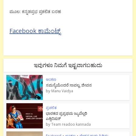
ಮೂಲ: ಕನ್ನಡಪ್ರಭ ಪ್ರಕಟಿತ ಬರಹ
Facebook ಕಾಮೆಂಟ್ಸ್
ಇವುಗಳೂ ನಿಮಗೆ ಇಷ್ಟವಾಗಬಹುದು
ಅಂಕಣ
ಸಮಸ್ಯೆಯೆಂದರೆ ಸಾವಲ್ಲ, ಜೀವನ
by
Manu Vaidya
ಪ್ರಚಲಿತ
ಭಾರತದ ಪ್ರಪ್ರಥಮ ಜ್ಯುವೆಲ್ಲರಿ
ಎಕ್ಸಿಬಿಷನ್
by
Team readoo kannada
Featured
•
ಅಂಕಣ
•
ಜೇಡನ ಜಾಡು ಹಿಡಿದು..