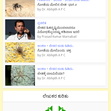
ಗೋಡೆಯ ಮೇಲಿನ ಜೇಡ- ಭಾಗ ೨
by
Dr. Abhijith A P C
ಪ್ರಚಲಿತ
ದೇಶದ ಹಿತದೃಷ್ಟಿಯಿಂದಲಾದರೂ
ವಿರೋಧಕ್ಕೊಂದಷ್ಟು ಕಡಿವಾಣ ಇರಲಿ
by
Prasad Kumar Marnabail
ಅಂಕಣ
•
ಜೇಡನ ಜಾಡು ಹಿಡಿದು..
ಗೋಡೆಯ ಮೇಲೊಂದು ಚಕ್ರ
by
Dr. Abhijith A P C
ಅಂಕಣ
•
ಜೇಡನ ಜಾಡು ಹಿಡಿದು..
ಜೇಡಕ್ಕೆ ಬಾಲವಿದೆಯಾ?
by
Dr. Abhijith A P C
ಲೇಖಕರ ಕುರಿತು