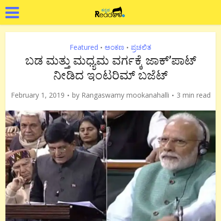
Featured
ಅಂಕಣ
ಪ್ರಚಲಿತ
•
•
ಬಡ ಮತ್ತು ಮಧ್ಯಮ ವರ್ಗಕ್ಕೆ ಜಾಕ್’ಪಾಟ್
ನೀಡಿದ ಇಂಟರಿಮ್ ಬಜೆಟ್
February 1, 2019
by
Rangaswamy mookanahalli
3 min read