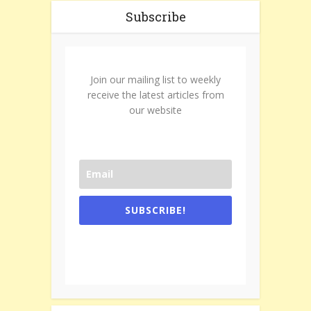
Subscribe
Join our mailing list to weekly
receive the latest articles from
our website
SUBSCRIBE!
One e-mail a week. We don't spam.
Don't forget to check the promotional
tab if you are using gmail.