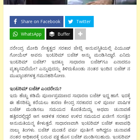
Share on Facebook
Twitter
WhatsApp
Buffer
ನರೇಂದ್ರ ಮೋದಿ ನೇತೃತ್ವದ ಸರಕಾರ ಜೇಟ್ಲಿ ಅನುಪಸ್ಥಿತಿಯಲ್ಲಿ ಪಿಯೂಷ್
ಗೋಯೆಲ್ ಅವರು ಇಂಟರಿಮ್ ಬಜೆಟ್ ಅನ್ನು ಮಂಡಿಸಿದ್ದಾರೆ. ಏನಿದು
ಇಂಟರಿಮ್ ಬಜೆಟ್? ಇದಕ್ಕೂ ಸಾಧಾರಣ ಬಜೆಟ್’ಗೂ ಏನಾದರೂ
ವ್ಯತ್ಯಾಸವಿದೆಯೇ? ಎನ್ನುವುದನ್ನು ತಿಳಿದುಕೊಂಡು ನಂತರ ಇಂದಿನ ಬಜೆಟ್ ನ
ಮುಖ್ಯಾಂಶಗಳತ್ತ ಗಮನಹರಿಸೋಣ.
ಇಂಟರಿಮ್ ಬಜೆಟ್ ಎಂದರೇನು?
ಇದು ಹೆಚ್ಚು ಕಡಿಮೆ ಪೂರ್ಣಪ್ರಮಾಣದ ಸಾಧಾರಣ ಬಜೆಟ್ ಇದ್ದ ಹಾಗೆ. ಇದಕ್ಕೆ
ಈ ಹೆಸರಿಟ್ಟು ಕರೆಯಲು ಕಾರಣ ಕೇಂದ್ರ ಸರಕಾರದ ಬಳಿ ಪೂರ್ಣ ವಾರ್ಷಿಕ
ಬಜೆಟ್ ಮಂಡಿಸಲು ಸಮಯದ ಕೊರತೆಯಿದ್ದು ಅಥವಾ ಚುನಾವಣೆ
ಹತ್ತಿರದಲ್ಲಿದ್ದರೆ ಆಗ ಆಡಳಿತ ಸರಕಾರ ಉಳಿದ ಸಮಯದ ಖರ್ಚಿಗೆ ಸಂಸತ್ತಿನ
ಅನುಮತಿಯನ್ನ ಕೇಳುತ್ತದೆ. ಸಾಧಾರಣವಾಗಿ ಇಂಟರಿಮ್ ಬಜೆಟ್ ಕಾಲಾವಧಿ
ನಾಲ್ಕು ತಿಂಗಳು. ಬಜೆಟ್ ಮಂಡನೆ ವರ್ಷ ಪೂರ್ತಿಗೆ ಆಗಿದ್ದರೂ ಚುನಾವಣೆ
ನಂತರ ಅಧಿಕಾರಕ್ಕೆ ಬರುವ ಪಕ್ಷ ಹೊಸ ಬಜೆಟ್ ಮಂಡಿಸಬಹುದು. ಇಂಟರಿಮ್