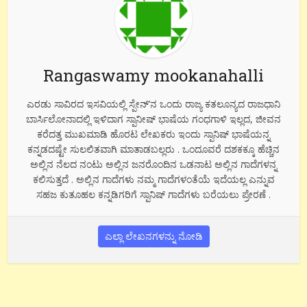
Rangaswamy mookanahalli
ಎರಡು ಸಾವಿರದ ಇಸವಿಯಲ್ಲಿ ಸ್ಪೇನ್’ನ ಒಂದು ರಾಜ್ಯ ಕತಲೂನ್ಯದ ರಾಜಧಾನಿ
ಬಾರ್ಸಿಲೋನಾದಲ್ಲಿ ಇಳಿದಾಗ ಸ್ಪಾನೀಷ್ ಭಾಷೆಯ ಗಂಧಗಾಳಿ ಇಲ್ಲದ, ಜೀವನ
ಕರೆದತ್ತ ಮುಖಮಾಡಿ ಹೊರಟ ಲೇಖಕರು ಇಂದು ಸ್ಪಾನಿಷ್ ಭಾಷೆಯನ್ನ
ಕನ್ನಡದಷ್ಟೇ ಸುಲಲಿತವಾಗಿ ಮಾತಾಡಬಲ್ಲರು . ಒಂದೂವರೆ ದಶಕಕ್ಕೂ ಹೆಚ್ಚಿನ
ಅಲ್ಲಿನ ನೆಲದ ನಂಟು ಅಲ್ಲಿನ ಜನರೊಂದಿನ ಒಡನಾಟ ಅಲ್ಲಿನ ಗಾದೆಗಳನ್ನ
ಕಲಿಸುತ್ತದೆ . ಅಲ್ಲಿನ ಗಾದೆಗಳು ನಮ್ಮ ಗಾದೆಗಳಂತೆಯೆ ಇದೆಯಲ್ಲ ಎನ್ನುವ
ಸಹಜ ಕುತೂಹಲ ಕನ್ನಡಿಗರಿಗೆ ಸ್ಪಾನಿಷ್ ಗಾದೆಗಳು ಬರೆಯಲು ಪ್ರೇರಣೆ .
ಎಲ್ಲಾ ಲೇಖನಗಳನ್ನು ನೋಡಿ