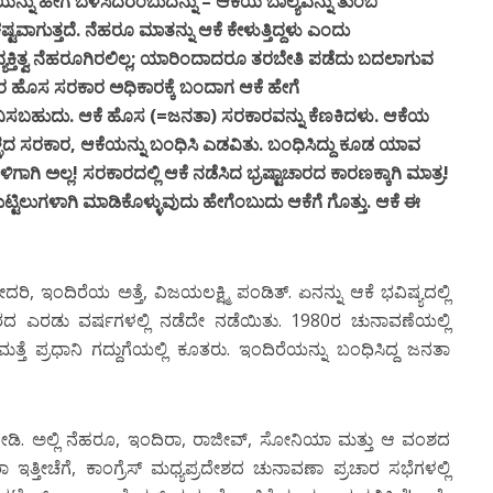
 ಹೀಗೆ ಬೆಳೆಸಿದರೆಂಬುದನ್ನು – ಆಕೆಯ ಬಾಲ್ಯವನ್ನು ತುಂಬ
ವಾಗುತ್ತದೆ. ನೆಹರೂ ಮಾತನ್ನು ಆಕೆ ಕೇಳುತ್ತಿದ್ದಳು ಎಂದು
ವ್ಯಕ್ತಿತ್ವ ನೆಹರೂಗಿರಲಿಲ್ಲ; ಯಾರಿಂದಾದರೂ ತರಬೇತಿ ಪಡೆದು ಬದಲಾಗುವ
 ನಂತರ ಹೊಸ ಸರಕಾರ ಅಧಿಕಾರಕ್ಕೆ ಬಂದಾಗ ಆಕೆ ಹೇಗೆ
ಿಸಬಹುದು. ಆಕೆ ಹೊಸ (=ಜನತಾ) ಸರಕಾರವನ್ನು ಕೆಣಕಿದಳು. ಆಕೆಯ
ಳದ ಸರಕಾರ, ಆಕೆಯನ್ನು ಬಂಧಿಸಿ ಎಡವಿತು. ಬಂಧಿಸಿದ್ದು ಕೂಡ ಯಾವ
ಳಿಗಾಗಿ ಅಲ್ಲ! ಸರಕಾರದಲ್ಲಿ ಆಕೆ ನಡೆಸಿದ ಭ್ರಷ್ಟಾಚಾರದ ಕಾರಣಕ್ಕಾಗಿ ಮಾತ್ರ!
ಿಲುಗಳಾಗಿ ಮಾಡಿಕೊಳ್ಳುವುದು ಹೇಗೆಂಬುದು ಆಕೆಗೆ ಗೊತ್ತು. ಆಕೆ ಈ
ಸೋದರಿ, ಇಂದಿರೆಯ ಅತ್ತೆ, ವಿಜಯಲಕ್ಷ್ಮಿ ಪಂಡಿತ್. ಏನನ್ನು ಆಕೆ ಭವಿಷ್ಯದಲ್ಲಿ
ಎರಡು ವರ್ಷಗಳಲ್ಲಿ ನಡೆದೇ ನಡೆಯಿತು. 1980ರ ಚುನಾವಣೆಯಲ್ಲಿ
ೆ ಪ್ರಧಾನಿ ಗದ್ದುಗೆಯಲ್ಲಿ ಕೂತರು. ಇಂದಿರೆಯನ್ನು ಬಂಧಿಸಿದ್ದ ಜನತಾ
ನೋಡಿ. ಅಲ್ಲಿ ನೆಹರೂ, ಇಂದಿರಾ, ರಾಜೀವ್, ಸೋನಿಯಾ ಮತ್ತು ಆ ವಂಶದ
ಇತ್ತೀಚೆಗೆ, ಕಾಂಗ್ರೆಸ್ ಮಧ್ಯಪ್ರದೇಶದ ಚುನಾವಣಾ ಪ್ರಚಾರ ಸಭೆಗಳಲ್ಲಿ