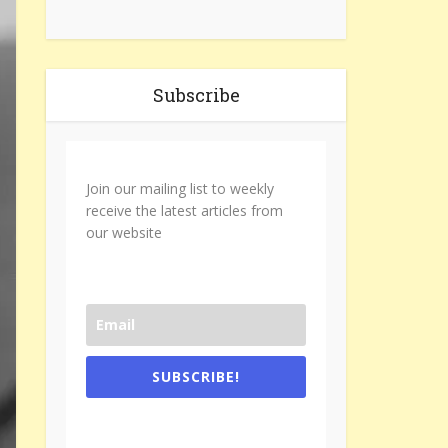
Subscribe
Join our mailing list to weekly
receive the latest articles from
our website
SUBSCRIBE!
One e-mail a week. We don't spam.
Don't forget to check the promotional
tab if you are using gmail.