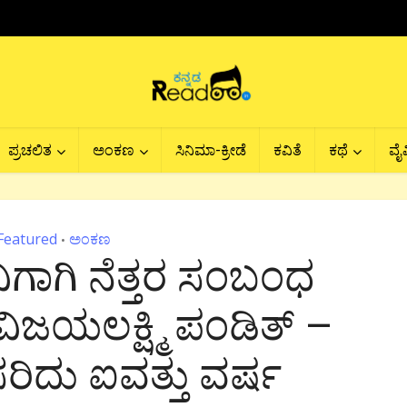
ಪ್ರಚಲಿತ
ಅಂಕಣ
ಸಿನಿಮಾ-ಕ್ರೀಡೆ
ಕವಿತೆ
ಕಥೆ
ವೈವ
Featured
ಅಂಕಣ
•
ಗಾಗಿ ನೆತ್ತರ ಸಂಬಂಧ
ವಿಜಯಲಕ್ಷ್ಮಿ ಪಂಡಿತ್ –
ಸರಿದು ಐವತ್ತು ವರ್ಷ