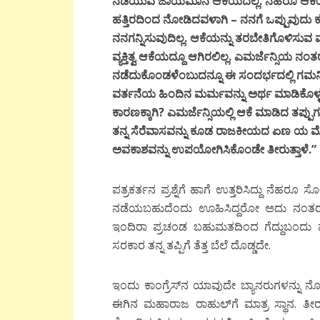
ನಡೆಯುವ ಜಾಯಮಾನ ಆಕೆಯದಲ್ಲ. ನೆಹರೂ ಆಕೆಯನ್ನು
ಹತ್ತಿರದಿಂದ ನೋಡಿದವಳಾಗಿ – ನನಗೆ ಒಪ್ಪುವುದು ಕಷ್ಟ
ನನಗನ್ನಿಸುವುದಿಲ್ಲ. ಆಕೆಯನ್ನು ತರಬೇತಿಗೊಳಿಸುವ 
ವ್ಯಕ್ತಿತ್ವ ಆಕೆಯದ್ದೂ ಆಗಿರಲಿಲ್ಲ. ಎಮರ್ಜೆನ್ಸಿಯ
ನಡೆದುಕೊಂಡಳೆಂಬುದನ್ನೂ ಈ ಸಂದರ್ಭದಲ್ಲಿ ಗಮನ
ವರ್ತನೆಯ ಹಿಂದಿನ ಮರ್ಮವನ್ನು ಅರ್ಥ ಮಾಡಿಕೊಳ್
ಕಾರಣಕ್ಕಾಗಿ? ಎಮರ್ಜೆನ್ಸಿಯಲ್ಲಿ ಆಕೆ ಮಾಡಿದ ತಪ್ಪುಗ
ತನ್ನ ಸೆರೆವಾಸವನ್ನು ಕೂಡ ರಾಜಕೀಯದ ಏಣ ಯ ಮೆಟ್ಟ
ಅವಕಾಶವನ್ನು ಉಪಯೋಗಿಸಿಕೊಂಡೇ ತೀರುತ್ತಾಳೆ.”
ಪತ್ರಕರ್ತನ ಪ್ರಶ್ನೆಗೆ ಹಾಗೆ ಉತ್ತರಿಸಿದ್ದು ನೆಹರೂ 
ನಡೆಯಬಹುದೆಂದು ಊಹಿಸಿದ್ದರೋ ಅದು ನಂತರದ 
ಇಂದಿರಾ ಪ್ರಚಂಡ ಬಹುಮತದಿಂದ ಗೆದ್ದುಬಂದು ಮತ್ತ
ಸರಕಾರ ತನ್ನ ತಪ್ಪಿಗೆ ತೆತ್ತ ಬೆಲೆ ದೊಡ್ಡದೇ.
ಇಂದು ಕಾಂಗ್ರೆಸ್‍ನ ಯಾವುದೇ ಬ್ಯಾನರುಗಳನ್ನು 
ಈಗಿನ ಮಹಾರಾಜ ರಾಹುಲ್‍ಗೆ ಮಾತ್ರ ಸ್ಥಾನ. ತೀರಾ 