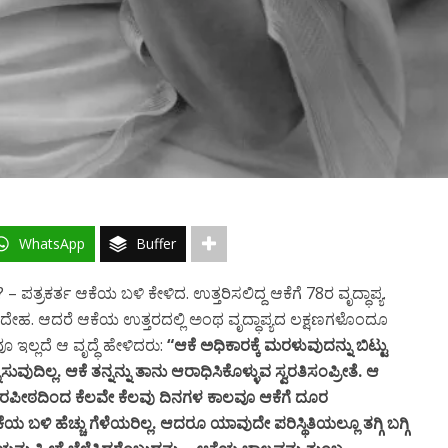
WhatsApp
Buffer
 ಪತ್ರಕರ್ತ ಆಕೆಯ ಬಳಿ ಕೇಳಿದ. ಉತ್ತರಿಸಲಿದ್ದ ಆಕೆಗೆ 78ರ ವೃದ್ಧಾಪ್ಯ.
ಕುಗ್ಗಿದ ದೇಹ. ಆದರೆ ಆಕೆಯ ಉತ್ತರದಲ್ಲಿ ಅಂಥ ವೃದ್ಧಾಪ್ಯದ ಲಕ್ಷಣಗಳೊಂದೂ
 ಇಲ್ಲದೆ ಆ ವೃದ್ಧೆ ಹೇಳಿದರು:
“ಆಕೆ ಅಧಿಕಾರಕ್ಕೆ ಮರಳುವುದನ್ನು ಬಿಟ್ಟು
ುವುದಿಲ್ಲ. ಆಕೆ ತನ್ನನ್ನು ತಾನು ಆರಾಧಿಸಿಕೊಳ್ಳುವ ಸ್ವರತಿಸಂಪ್ರೀತೆ. ಆ
ರಪೀಠದಿಂದ ಕೆಲವೇ ಕೆಲವು ದಿನಗಳ ಕಾಲವೂ ಆಕೆಗೆ ದೂರ
ೆಯ ಬಳಿ ಹೆಚ್ಚು ಗೆಳೆಯರಿಲ್ಲ. ಆದರೂ ಯಾವುದೇ ಪರಿಸ್ಥಿತಿಯಲ್ಲೂ ತಗ್ಗಿ ಬಗ್ಗಿ