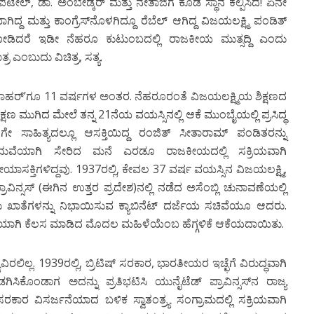
ದಾರ್ ಪಟೇಲ್, ಡಾ. ಅಂಬೇಡ್ಕರ್ ಮತ್ತು ನೇತಾಜಿಗೆ ಕೂಡ ಸ್ಥಾನ ಕಲ್ಪಿಸಿದೆ! ಏನೇ
್ತು ಕಾಂಗ್ರೆಸ್‍ನೊಳಗಿದ್ದೂ ರೆಬೆಲ್ ಆಗಿದ್ದ ವಿಜಯಲಕ್ಷ್ಮಿ ಪಂಡಿತ್
 ನೋಡಿದರೆ ಇಡೀ ನೆಹರೂ ಕುಟುಂಬದಲ್ಲಿ ರಾಜಕೀಯ ಮುತ್ಸದ್ದಿ ಎಂದು
್ರ ಎಂಬುದು ವಿಚಿತ್ರ, ಸತ್ಯ.
ಣ್ಣ ಜವಾಹರ್’ಗೂ 11 ವರ್ಷಗಳ ಅಂತರ. ನೆಹರೂರಂತೆ ವಿಜಯಲಕ್ಷ್ಮಿಯ ಶಿಕ್ಷಣದ
 ಶಿಕ್ಷಣ ಮುಗಿದ ಮೇಲೆ ತನ್ನ 21ನೆಯ ವಯಸ್ಸಿನಲ್ಲಿ ಆಕೆ ಮುಂಬೈಯಲ್ಲಿ ಪ್ರಸಿದ್ಧ
ಗೇ ಸಾಹಿತ್ಯದಲ್ಲೂ ಆಸಕ್ತಿಯಿದ್ದ ರಂಜಿತ್ ಸೀತಾರಾಮ್ ಪಂಡಿತರನ್ನು
ುವೆಯಾಗಿ ಸೇರಿದ ಮನೆ ಎರಡೂ ರಾಜಕೀಯದಲ್ಲಿ ಸಕ್ರಿಯವಾಗಿ
ಸಕ್ತಿಗಳಿದ್ದವು. 1937ರಲ್ಲಿ, ಕೇವಲ 37 ವರ್ಷ ವಯಸ್ಸಿನ ವಿಜಯಲಕ್ಷ್ಮಿ,
ಪ್ರಾವಿನ್ಸಸ್ (ಈಗಿನ ಉತ್ತರ ಪ್ರದೇಶ)ನಲ್ಲಿ ನಡೆದ ಅಸೆಂಬ್ಲಿ ಚುನಾವಣೆಯಲ್ಲಿ
ಡು ಖಾತೆಗಳನ್ನು ನಿಭಾಯಿಸುವ ಕ್ಯಾಬಿನೆಟ್ ದರ್ಜೆಯ ಸಚಿವೆಯೂ ಆದರು.
ರಿಯಾಗಿ ಕೆಲಸ ಮಾಡಿದ ಮೊದಲ ಮಹಿಳೆಯೆಂಬ ಹೆಗ್ಗಳಿಕೆ ಆಕೆಯದಾಯಿತು.
ರಲಿಲ್ಲ. 1939ರಲ್ಲಿ, ಬ್ರಿಟಿಷ್ ಸರಕಾರ, ಭಾರತೀಯರ ಇಚ್ಛೆಗೆ ವಿರುದ್ಧವಾಗಿ
ಿಕೊಂಡಾಗ ಅದನ್ನು ಪ್ರತಿಭಟಿಸಿ ಯುನೈಟೆಡ್ ಪ್ರಾವಿನ್ಸಸ್‍ನ ರಾಜ್ಯ
ಾರ ವಿಸರ್ಜನೆಯಾದ ಬಳಿಕ ಸ್ವಾತಂತ್ರ್ಯ ಸಂಗ್ರಾಮದಲ್ಲಿ ಸಕ್ರಿಯವಾಗಿ