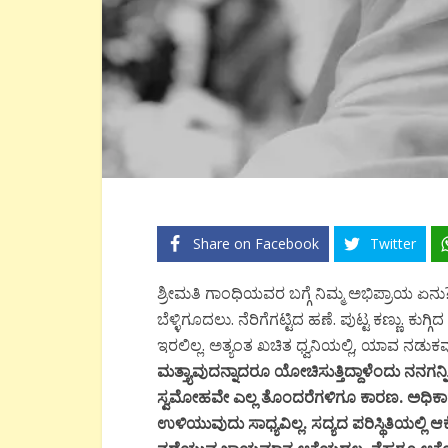
Share on Facebook
Twitter
ಶ್ರೀಮತಿ ಗಾಂಧಿಯವರ ಬಗ್ಗೆ ನಿಮ್ಮ ಅಭಿಪ್ರಾಯ ಏನು? –
ಬೆಳ್ಳಿಗೂದಲು. ನೆರಿಗೆಗಟ್ಟಿದ ಹಣೆ. ಪುಟ್ಟ ಕಣ್ಣು. 
ಇರಲಿಲ್ಲ. ಅತ್ಯಂತ ಖಚಿತ ಧ್ವನಿಯಲ್ಲಿ, ಯಾವ ನಡುಕವೂ
ಮತ್ತ್ಯಾವುದನ್ನಾದರೂ ಯೋಚಿಸುತ್ತಿದ್ದಾಳೆಂದು ನನಗನ್ನಿಸ
ಸ್ವಮೋಹವೇ ಎಲ್ಲ ತೊಂದರೆಗಳಿಗೂ ಕಾರಣ. ಅಧಿಕಾ
ಉಳಿಯುವುದು ಸಾಧ್ಯವಿಲ್ಲ. ಸದ್ಯದ ಪರಿಸ್ಥಿತಿಯಲ್ಲಿ ಆಕ