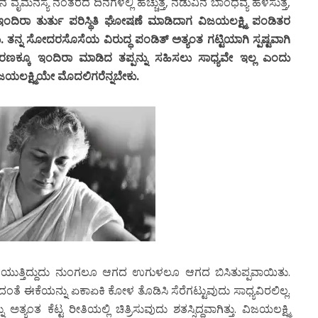
ನ ವೈಮನಸ್ಯ ನಂತರದ ದಿನಗಳಲ್ಲಿ ಹೆಚ್ಚುತ್ತ, ನಡುವಿನ ಬಾಂಧವ್ಯ ಹಳಸುತ್ತ,
 ಇಂದಿರಾ ತುರ್ತು ಪರಿಸ್ಥಿತಿ ಘೋಷಣೆ ಮಾಡಿದಾಗ ವಿಜಯಲಕ್ಷ್ಮಿ ಪಂಡಿತರ
ತು. ತನ್ನ ಸೋದರಸೊಸೆಯ ವಿರುದ್ಧ ಪಂಡಿತ್ ಅತ್ಯಂತ ಗಟ್ಟಿಯಾಗಿ ಸ್ಪಷ್ಟವಾಗಿ
ಕಾರಣಕ್ಕೂ ಇಂದಿರಾ ಮಾಡಿದ ತಪ್ಪನ್ನು ಸಹಿಸಲು ಸಾಧ್ಯವೇ ಇಲ್ಲ ಎಂದು
ವಿಜಯಲಕ್ಷ್ಮಿಯೇ ಮೊದಲಿಗರೆನ್ನಬೇಕು.
್ತಿ ಮಸೆಯುತ್ತಿದ್ದುದು ನುಂಗಲೂ ಆಗದ ಉಗುಳಲೂ ಆಗದ ಬಿಸಿತುಪ್ಪವಾಯಿತು.
ತೆ ಈಕೆಯನ್ನು ಏಕಾಏಕಿ ಕೋಳ ತೊಡಿಸಿ ಸೆರೆಗಟ್ಟುವುದು ಸಾಧ್ಯವಿರಲಿಲ್ಲ.
ಂತ ಕೆಟ್ಟ ರೀತಿಯಲ್ಲಿ ಚಿತ್ರಿಸುವುದು ಶತಸ್ಸಿದ್ಧವಾಗಿತ್ತು. ವಿಜಯಲಕ್ಷ್ಮಿ