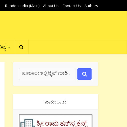
Readoo India (Main)
About Us
Contact Us
Authors
ಿಧ್ಯ
ಜಾಹೀರಾತು