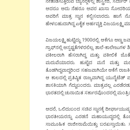
ನೇತಾಡಿಸುತ್ತಿರುವ ಬ್ಯಾನರ್‍ಗಳಲ್ಲಿ ಶಾಸ್ತ್ರೀಜಿ, ಸರ್
ಆದರೂ ಅದು ನೆಹರೂ ಅವರ ಖಾಸಾ ಸೋದರಿಯಾಗಿದ್ದ ಮತ
ಅವರಿಗೆ ಮಾತ್ರ ಸ್ಥಾನ ಕಲ್ಪಿಸಲಾರದು. ಹಾಗೆ
ಹೇಳಬಹುದಾಗಿದ್ದ ಏಕೈಕ ಅರ್ಹವ್ಯಕ್ತಿ ವಿಜಯಲಕ್ಷ್ಮಿ ಮಾತ
ವಿಜಯಲಕ್ಷ್ಮಿ ಹುಟ್ಟಿದ್ದು 1900ರಲ್ಲಿ. ಆಕೆಗೂ ಅ
ಗ್ರಾಫ್‍ನಲ್ಲಿ ಅಸ್ಪಷ್ಟತೆಗಳಿರಲಿಲ್ಲ. ಶಾಲೆ-ಕಾಲೇಜುಗಳ
ವಕೀಲರಾಗಿ ಹೆಸರಾಗಿದ್ದ ಮತ್ತು ವಕೀಲಿಕೆ ಜೊತೆ
ಮದುವೆಯಾದರು. ಹುಟ್ಟಿದ ಮನೆ ಮತ್ತು ಮದ
ತೊಡಗಿದ್ದವಾದ್ದರಿಂದ ಸಹಜವಾಗಿಯೇ ಆಕೆಗೆ ರಾಜಕೀಯಾ
ಆ ಕಾಲದಲ್ಲಿ ಪ್ರತಿಷ್ಠಿತ ರಾಜ್ಯವಾಗಿದ್ದ ಯುನೈಟೆಡ್ 
ಶಾಸಕಿಯಾಗಿ ಗೆದ್ದುಬಂದರು. ಮಾತ್ರವಲ್ಲ ಎರಡೆರ
ಭಾರತದಲ್ಲಿ ಚುನಾಯಿತ ಸರ್ಕಾರವೊಂದರಲ್ಲಿ ಮಂತ್
ಆದರೆ, ಒಲಿದುಬಂದ ಸಚಿವ ಸ್ಥಾನಕ್ಕೆ ದೀರ್ಘಾಯುಷ್ಯವಿ
ಭಾರತೀಯರನ್ನು ಎರಡನೆ ಮಹಾಯುದ್ಧದಲ್ಲಿ ತೊಡಗಿಸ
ಸಾಮೂಹಿಕ ರಾಜೀನಾಮೆಯಿತ್ತು ಬರಖಸ್ತಾಯಿತು. ಸರಕ