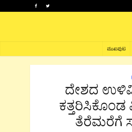
ಮುಖಪುಟ
ದೇಶದ ಉಳಿವಿ
ಕತ್ತರಿಸಿಕೊಂಡ 
ತೆರೆಮರೆಗೆ 