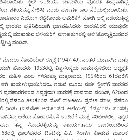
ಂಧಿಸಲಾಯಿತು. ಕ್ವಿಟ್ ಇಂಡಿಯಾ ಚಳವಳಿಯ ಪ್ರಖರತೆ ತೀವ್ರವಾಗಿದ್ದ
ಆಕೆಯ ಪತಿಯನ್ನೂ ಸೇರಿಸಿ) ಎರಡು ವರ್ಷಗಳ ಕಾಲ ಸೆರೆಯಲ್ಲಿಡಲಾಯಿತು.
ಹೋರಾಟಗಾರರ ನಿಯೋಗ ಕಟ್ಟಿಕೊಂಡು ಅಮೆರಿಕೆಗೆ ಹೋಗಿ ಅಲ್ಲಿ ನಡೆಯುತ್ತಿದ್ದ
ಳನದಲ್ಲಿ ಭಾರತದ ಪ್ರತಿನಿಧಿಯಾಗಿ ಭಾಗವಹಿಸಿದರು. ಭಾರತವಿರಲಿ ಯಾವುದೇ
ಸ್ಥೆಯಲ್ಲಿ ಮಾತಾಡುವ ಬಿಳಿಯರಿಗೆ ವಸಾಹತುಗಳಲ್ಲಿ ಆಳಿಸಿಕೊಳ್ಳುತ್ತಿರುವವರ
ಿಗಿತ್ತಿ ಪಂಡಿತ್.
ತ್ ಮೊದಲು ಸೋವಿಯೆಟ್ ರಷ್ಯಕ್ಕೆ (1947-49), ನಂತರ ಯುಎಸ್‍ಎ ಮತ್ತು
ಗಿ ಹೋದರು. 1953ರಲ್ಲಿ, ವಿಶ್ವಸಂಸ್ಥೆಯ ಸಾಮಾನ್ಯಸಭೆಯ ಅಧ್ಯಕ್ಷತೆ
ಲ ಮಹಿಳೆ ಎಂಬ ಗೌರವಕ್ಕೂ ಪಾತ್ರರಾದರು. 1954ರಿಂದ 61ರವರೆಗೆ
ಆಗಿ ಕಾರ್ಯನಿಭಾಯಿಸಿದರು. ನಡುವೆ ಮೂರು ವರ್ಷ ಸ್ಪೇನ್‍ಗೆ ಭಾರತದ
 ವ್ಯವಹಾರಗಳಿಂದ ನಿವೃತ್ತರಾಗಿ ಭಾರತಕ್ಕೆ ವಾಪಸಾದ ಪಂಡಿತ್, 62ರಿಂದ
. 64ರಲ್ಲಿ ನೆಹರೂ ತೀರಿಕೊಂಡ ಮೇಲೆ ರಾಜಕೀಯ ಪ್ರವೇಶ ಮಾಡಿ, ನೆಹರೂ
ಚುನಾವಣೆಗೆ ನಿಂತು (ಬಹುತೇಕ ಅನುಕಂಪದ ಅಲೆಯಲ್ಲಿ) ಗೆದ್ದುಬಂದು ಸಂಸತ್ತು
ಕೆ ಇಳಿದದ್ದು ಆಕೆಯ ಸೋದರಸೊಸೆ ಇಂದಿರೆಗೆ ಮಾತ್ರ ಸರಿಬೀಳಲಿಲ್ಲ. ಇಬ್ಬರ
ದವು. ತನ್ನ ಸೋದರತ್ತೆಯನ್ನು ಶತಾಯಗತಾಯ ರಾಜಕೀಯದಿಂದ
8ರಲ್ಲಿ ಫೂಲ್‍ಪುರದ ಟಿಕೆಟನ್ನು ವಿ.ಪಿ. ಸಿಂಗ್‍ಗೆ ಕೊಡುವ ಮೂಲಕ