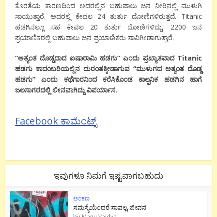
ಕೊರತೆಯ ಕಾರಣದಿಂದ ಅದರಲ್ಲಿನ ಬಹುಪಾಲು ಜನ ನೀರಿನಲ್ಲಿ ಮುಳುಗಿ
ಸಾಯುತ್ತಾರೆ. ಅದರಲ್ಲಿ ಕೇವಲ 24 ತುರ್ತು ದೋಣಿಗಳಿರುತ್ತದೆ. Titanic
ಹಡಗಿನಲ್ಲೂ ಸಹ ಕೇವಲ 20 ತುರ್ತು ದೋಣಿಗಳಿದ್ದು, 2200 ಜನ
ಪ್ರಯಾಣಿಕರಲ್ಲಿ ಬಹುಪಾಲು ಜನ ಪ್ರಯಾಣಿಕರು ಸಾವಿಗೀಡಾಗುತ್ತಾರೆ.
“
ಅತ್ಯಂತ
ದೊಡ್ಡದಾದ
ಐಷಾರಾಮಿ
ಹಡಗು
”
ಎಂದು
ಪ್ರಖ್ಯಾತವಾದ
Titanic
ಹಡಗು
ಕಾದಂಬರಿಯಲ್ಲಿನ
ದುರಂತಕ್ಕೀಡಾಗುವ
“
ಮುಳುಗದ
ಅತ್ಯಂತ
ದೊಡ್ಡ
ಹಡಗು
”
ಎಂದು
ಕಥೆಗಾರನಿಂದ
ಕರೆಸಿಕೊಂಡ
ಕಾಲ್ಪನಿಕ
ಹಡಗಿನ
ಹಾಗೆ
ಜಲಸಾಗರದಲ್ಲಿ
ಲೀನವಾಗಿದ್ದು
ವಿಪರ್ಯಾಸ
.
Facebook ಕಾಮೆಂಟ್ಸ್
ಇವುಗಳೂ ನಿಮಗೆ ಇಷ್ಟವಾಗಬಹುದು
ಅಂಕಣ
ಸಮಸ್ಯೆಯೆಂದರೆ ಸಾವಲ್ಲ, ಜೀವನ
by
Manu Vaidya