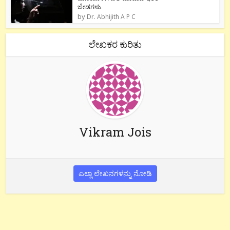
ಜೇಡಗಳು.
by
Dr. Abhijith A P C
ಲೇಖಕರ ಕುರಿತು
Vikram Jois
ಎಲ್ಲಾ ಲೇಖನಗಳನ್ನು ನೋಡಿ