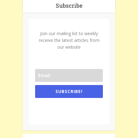
Subscribe
Join our mailing list to weekly
receive the latest articles from
our website
SUBSCRIBE!
One e-mail a week. We don't spam.
Don't forget to check the promotional
tab if you are using gmail.