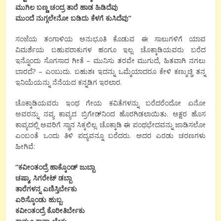
ಮುಗಿಲ ಬಣ್ಣ ಚಂದ್ರ ತಾರೆ ಹಾಡ ಹಿಡಿದೆವು
ಮುಂದೆ ನುಗ್ಗಲೇನೋ ಬಡಿದು ಕೆಳಗೆ ಕುಸಿದೆವು
”
ಸಂಜೆಯ ತಂಗಾಳಿಯ ಅನುಭೂತಿ ಕೊಡುವ ಈ ಸಾಲುಗಳಿಗೆ ಯಾವ
ವಿಮರ್ಶೆಯ ಬಹುಪರಾಕುಗಳ ಹಂಗೂ ಇಲ್ಲ. ಚೊಕ್ಕಾಡಿಯವರು ಬರೆದ
ಇನ್ನೊಂದು ಸೊಗಸಾದ ಗೀತೆ – ಮುನಿಸು ತರವೇ ಮುಗುದೆ, ಹಿತವಾಗಿ ನಗಲು
ಬಾರದೆ? – ಎಂಬುದು. ಬಹುಶಃ ಇದನ್ನು ಒಮ್ಮೆಯಾದರೂ ಕೇಳಿ ಕಣ್ಮುಚ್ಚಿ ತನ್ನ
ಇನಿಯೆಯನ್ನು ನೆನೆಯದ ಕನ್ನಡಿಗ ಇರಲಾರ.
ಚೊಕ್ಕಾಡಿಯವರು ಇಂಥ ಗೇಯ ಕವಿತೆಗಳನ್ನು ಬರೆದರೆಂದೋ ಏನೋ
ಅವರನ್ನು ನವ್ಯ ಕಾವ್ಯದ ಬ್ರಿಗೇಡ್‍ನಿಂದ ಹೊರಗಿಡಲಾಯಿತು. ಅಕ್ಷರ ಹೊಸ
ಕಾವ್ಯದಲ್ಲಿ ಅವರಿಗೆ ಸ್ಥಾನ ಸಿಕ್ಕಲಿಲ್ಲ. ಚೊಕ್ಕಾಡಿ ಈ ಪಂಥಭೇದವನ್ನು ಜಾಡಿಸಲೋ
ಎಂಬಂತೆ ಒಂದು ತಿಳಿ ಪದ್ಯವನ್ನೂ ಬರೆದರು. ಅದರ ಎರಡು ಚರಣಗಳು
ಹೀಗಿವೆ:
“
ಕವೀಂತಂದ್ರೆ ಹಾಕ್ಕೊಂಡ್ ಜುಬ್ಬಾ
ಚಷ್ಮಾ
,
ಸಿಗರೇಟ್ ಡಬ್ಬಾ
ತಾರೆಗಳನ್ನ ಎಣಿಸ್ತಿರ್ಬೇಕು
ಏರಿಸ್ಕೊಂಡು ಹುಬ್ಬ.
ಕವೀಂತಂದ್ರೆ ಕೊರೀತಿರ್ಬೇಕು