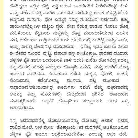
ಹೆಸರಿದ್ದರೂ ಇಲ್ಲಿನ ಬೆಟ್ಟ, ಹತ್ತಿ ಬರುವ ಚಾರಣಿಗರಿಗೆ ನೀರಿಳಿಸದಿದ್ದರೆ ಕೇಳಿ!
ಇನ್ನು ಮಳೆಗಾಲದಲ್ಲಿ ಮುಗಿಲ ಮುಸುಕಿನ ಮರೆಯಲ್ಲಿ ಆಕಾಶ ಬಿಕ್ಕುತ್ತಿರಬೇಕು
ಅನ್ನಿಸುವ ಗುಡುಗು, ಧೋ ಎನ್ನುತ್ತ ಸಶಬ್ದ ಸುರಿಯುವ ವರ್ಷಧಾರೆ, ಕಣ್ಣು
ಹಾಯಿಸಿದಲ್ಲೆಲ್ಲ ಗಿಳಿ ಪಚ್ಚೆಯ ಪೈರು, ನೇಜಿ ನೆಡುತ್ತ ಹಾಡುವ ಗೊರಬು ಹೊತ್ತ
ಮಹಿಳೆಯರು, ಮೈತುಂಬ ಮಕ್ಕಳನ್ನು ಹೊತ್ತ ಮಹಾಮಾತೆಯಂಥ ಹಲಸಿನ
ಮರ, ಚಳಿಗಾಲದ ರಾತ್ರಿಯಡುಗೆಗೆಂದು ಭರಣಿಯಲ್ಲಿ ಕೂಡಿಟ್ಟ ಉಪ್ಪಿನಕಾಯಿ,
ಉಪ್ಪು ನೀರಲ್ಲಿ ಬೇಯಿಸಿಟ್ಟ ಮಾವಿನಕಾಯಿ – ಇವೆಲ್ಲ, ಇನ್ನೂ ಕಾಣಲು ಸಿಗುವ
ಈ ದೇಶದ ಸುಂದರ, ಪುಟ್ಟ, ಪ್ರಶಾಂತ ಹಳ್ಳಿ ಈ ಚೊಕ್ಕಾಡಿ. ಭಾರತದ ನೂರಾರು
ಹಳ್ಳಿಗಳ ಪೈಕಿ ತಾನೂ ಒಂದೆಂಬಂತೆ ಬಾಳಿ ಬದುಕಿ ಮರೆತು ಹೋಗಲಿದ್ದ ಇದನ್ನು
ತನ್ನ ಹೆಸರಲ್ಲಿ ಹೊತ್ತು ಸುಬ್ರಾಯ ಚೊಕ್ಕಾಡಿ ನಮಗೆ, ಮತ್ತು ಊರಿಗೆ ದೊಡ್ಡ
ಉಪಕಾರ ಮಾಡಿದರು. ಕರಾವಳಿಯ ಕಡೆಯ ಮಚ್ಚಿನ, ಪೊಳಲಿ, ಉಜಿರೆ,
ಬೊಳುವಾರು, ಕಡೆಂಗೋಡ್ಲು, ಮುಳಿಯ, ವಿಟ್ಲ ಮುಂತಾದ –
ಸಾಧಾರಣವೆನಿಸಬಹುದಾಗಿದ್ದ ಊರುಗಳು ನಮಗೆ ಹೆಚ್ಚು ಹತ್ತಿರವಾದದ್ದು
ಅವನ್ನು ತಮ್ಮ ಹೆಸರುಗಳಲ್ಲಿ ಹೆಮ್ಮೆಯಿಂದ ಧರಿಸಿದ ಅಸಾಧಾರಣ
ಮನುಷ್ಯರಿಂದಲೇ ಅಲ್ಲವೆ? ಚೊಕ್ಕಾಡಿಯ ಸುಬ್ರಾಯರು ಅಂಥ ಒಬ್ಬ
ಅಸಾಧಾರಣರು.
ನನ್ನ ಜಮಾನದವರೆಲ್ಲ ಚೊಕ್ಕಾಡಿಯವರನ್ನು ನೋಡಿದ್ದು ಅವರಿಗೆ ಐವತ್ತು
ದಾಟಿದ ಮೇಲೆ. ನೀಳ ಶರೀರಿ. ಚೊಕ್ಕಾಡಿಯ ಗಿಡ ಮರಗಳಲ್ಲಿ ಆಡಿಕೊಂಡಿರುವ
ಹಕ್ಕಿಗಳ ಪೈಕಿ ಇವರೂ ಒಬ್ಬರಿರಬಹುದೇನೋ ಎಂಬಷ್ಟು ಲಘು ದೇಹಿ.