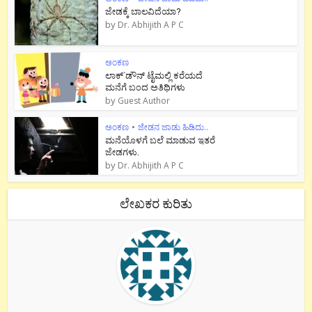
ಜೇಡಕ್ಕೆ ಬಾಲವಿದೆಯಾ?
by
Dr. Abhijith A P C
ಅಂಕಣ
ಲಾಕ್`ಡೌನ್ ಟೈಮಲ್ಲಿ ಕರೆಯದೆ
ಮನೆಗೆ ಬಂದ ಅತಿಥಿಗಳು
by
Guest Author
ಅಂಕಣ
•
ಜೇಡನ ಜಾಡು ಹಿಡಿದು..
ಮನೆಯೊಳಗೆ ಬಲೆ ಮಾಡುವ ಇತರೆ
ಜೇಡಗಳು.
by
Dr. Abhijith A P C
ಲೇಖಕರ ಕುರಿತು