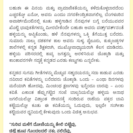
ಬಹುಶಃ ಈ ವಿನಯ ಮತ್ತು ಪ್ರಾಮಾಣಿಕತೆಯನ್ನು ಕಳೆದುಕೊಳ್ಳಬಾರದೆಂಬ
ಎಚ್ಚರಕ್ಕೋ ಏನೋ, ಅವರು ಎಂದೂ ನಗರಕೇಂದ್ರಿತವಾಗಲಿಲ್ಲ. ಬೆಂಗಳೂರಿನ
ಅಪಾರ್ಟ್‍ಮೆಂಟಿನಲ್ಲಿ ಕೂತು ಹಳ್ಳಿಗಾಡಿನ ನೆನಪುಗಳ ಬಗ್ಗೆ ಬರೆಯುವವರ
ಖೊಟ್ಟಿ ಭಾವುಕತೆಗಳನ್ನು ಮೀರಬೇಕೆಂದೇ ಬಹುಶಃ ಅವರು ವರ್ಡ್ಸ್’ವರ್ತ್‍ನಂತೆ
ಹಳ್ಳಿಯನ್ನು ಅಪ್ಪಿಕೊಂಡು, ಹಳೆ ನೆನಪುಗಳನ್ನು ಒಕ್ಕಿ ತೆಗೆಯುತ್ತ ಬರೆದರು.
ಸುಮಾರು ನಾಲ್ಕು ದಶಕಗಳ ಕಾಲ ಅವರು ಸುಳ್ಯ, ಪೈಲೂರು, ಕುಕ್ಕುಜಡ್ಕಗಳ
ಶಾಲೆಗಳಲ್ಲಿ ಕನ್ನಡ ಶಿಕ್ಷಕರಾಗಿ, ಮುಖ್ಯೋಪಾಧ್ಯಾಯರಾಗಿ ಕೆಲಸ ಮಾಡಿದರು.
ಹಳ್ಳಿಯ ಪರಿಸರದಲ್ಲಿ ಕಾವ್ಯ ಜಗತ್ತನ್ನು ಅರಳಿಸಿರುವ ಚೊಕ್ಕಾಡಿ ಮತ್ತು
ಕಾಂತಾವರಗಳೇ ಸದ್ಯಕ್ಕೆ ಕನ್ನಡದ ಎರಡು ಕಣ್ಣುಗಳು ಎನ್ನಬೇಕು.
ಕನ್ನಡದ ಸುಗಮ ಗೀತೆಗಳನ್ನು ಮೆಚ್ಚುವ ಸಹೃದಯರನ್ನು ಸದಾ ಕಾಡುವ ಎರಡು
ನವಿರಾದ ಕವಿತೆಗಳನ್ನು ಬರೆದವರು ಚೊಕ್ಕಾಡಿ. ಒಂದು – ಎಂಥಾ ದಿನಗಳವು
ಮರೆಯಾಗಿ ಹೋದವು, ಮಿಂಚಂಥ ಕ್ಷಣಗಳವು ಇನ್ನೆಂದೂ ಬಾರವು – ಎಂಬ
ಕವಿತೆ. ಏಕಾಂತ ಹೆಪ್ಪುಗಟ್ಟಿದ ಸಂಜೆ ಬಾಲ್ಕನಿಯಲ್ಲೋ ಹಳ್ಳಿಯ ಅನಾಥ
ಜಗಲಿಯಲ್ಲೋ ವಿಶ್ರಾಂತ ಜೀವನಕ್ಕೆ ಸಂದಿರುವ ರಾಟೆಯ ಪಕ್ಕದ ಬಾವಿ
ಕಟ್ಟೆಯಲ್ಲೋ ಕೂತು ಈ ಕವಿತೆಯನ್ನು ಓದುವುದು, ಇಲ್ಲವೇ ಸಂಗೀತಾ
ಕಟ್ಟಿಯವರ ಧ್ವನಿಯಲ್ಲಿ ಕೇಳುವುದು ಒಂದು ವಿಚಿತ್ರ ಅನುಭವ.
“
ಸುರಿವ ಮಳೆಗೆ ದೋಣಿಯನ್ನು ತೇಲಿ
ಬಿಟ್ಟೆವು
,
ಚಿಟ್ಟೆ ಹೂವ ಗೊಂದಲದಲಿ ನಕ್ಕು ನಲಿದೆವು
,