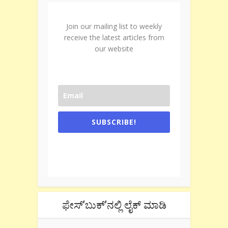
Join our mailing list to weekly
receive the latest articles from
our website
SUBSCRIBE!
One e-mail a week. We don't spam.
Don't forget to check the promotional
tab if you are using gmail.
ಫೇಸ್’ಬುಕ್’ನಲ್ಲಿ ಲೈಕ್ ಮಾಡಿ