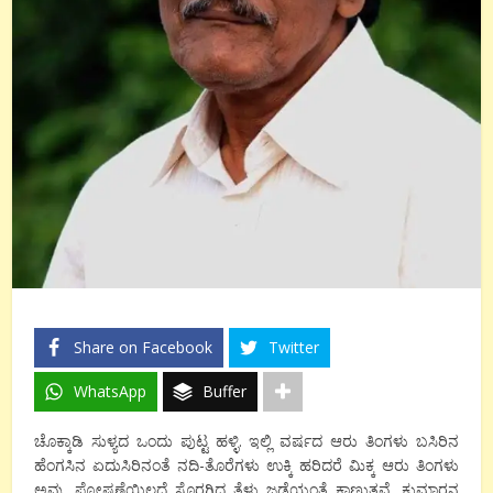
Share on Facebook
Twitter
WhatsApp
Buffer
ಚೊಕ್ಕಾಡಿ ಸುಳ್ಯದ ಒಂದು ಪುಟ್ಟ ಹಳ್ಳಿ. ಇಲ್ಲಿ ವರ್ಷದ ಆರು ತಿಂಗಳು ಬಸಿರಿನ
ಹೆಂಗಸಿನ ಏದುಸಿರಿನಂತೆ ನದಿ-ತೊರೆಗಳು ಉಕ್ಕಿ ಹರಿದರೆ ಮಿಕ್ಕ ಆರು ತಿಂಗಳು
ಅವು, ಪೋಷಣೆಯಿಲ್ಲದೆ ಸೊರಗಿದ ತೆಳು ಜಡೆಯಂತೆ ಕಾಣುತ್ತವೆ. ಕುಮಾರನ