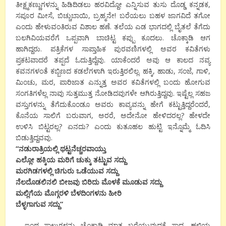
ತೀಕ್ಷ್ಮಕಣ್ಣುಗಳನ್ನು ಹಿಡಿದಿಡಲು ಹರವಿದ್ದೋ ಎನ್ನಿಸುವ ತುಸು ದೊಡ್ಡ ಕನ್ನಡಕ,
ಸಪೂರ ಮೀಸೆ, ಬಿಚ್ಚುಬಾಯಿ, ಬ್ರಹ್ಮನೇ! ಬರೆಯಲು ಬಹಳ ಜಾಗವಿದೆ ತಗೋ
ಎಂದು ಹೇಳುವಂತಿರುವ ವಿಶಾಲ ಹಣೆ. ತಲೆಯ ಎಡ ಭಾಗದಲ್ಲಿ ಬೈತಲೆ ತೆಗೆದು
ಬಲಗಿವಿಯವರೆಗೆ ಒಪ್ಪವಾಗಿ ಬಾಚಿಟ್ಟ ಕಪ್ಪು ಕೂದಲು. ಚೊಕ್ಕಾಡಿ ಆಗ
ಹಾಗಿದ್ದರು. ಪತ್ರಿಕೆಗಳ ಸಾಪ್ತಾಹಿಕ ಪುರವಣಿಗಳಲ್ಲಿ ಅವರ ಕವಿತೆಗಳು
ಪ್ರಕಟವಾದರೆ ತಪ್ಪದೆ ಓದುತ್ತಿದ್ದೆವು. ಯಾಕೆಂದರೆ ಅವು ಆ ಕಾಲದ ನವ್ಯ
ಕವನಗಳಂತೆ ಕಬ್ಬಿಣದ ಕಡಲೆಗಳಾಗಿ ಇರುತ್ತಿರಲಿಲ್ಲ. ಹಕ್ಕಿ, ಹಾಡು, ಸಂಜೆ, ಗಾಳಿ,
ಮಿಂಚು, ಮರ, ಪಾರಿಜಾತ ಎನ್ನುತ್ತ ಅವರ ಕವಿತೆಗಳಲ್ಲಿ ಬಂದು ಹೋಗುವ
ಸಂಗತಿಗಳೆಲ್ಲ ನಾವು ಸುತ್ತಮುತ್ತ ನೋಡಿದವುಗಳೇ ಆಗಿರುತ್ತಿದ್ದವು. ಇಷ್ಟೆಲ್ಲ ಸಹಜ
ವಸ್ತುಗಳನ್ನು ತೆಗೆದುಕೊಂಡೂ ಅವರು ಕಾವ್ಯವನ್ನು ಹೇಗೆ ಕಟ್ಟುತ್ತಿದ್ದರೆಂದರೆ,
ಕೊನೆಯ ಸಾಲಿಗೆ ಬರುವಾಗ, ಅರರೆ, ಅದೇನೋ ಹೇಳಿದರಲ್ಲ? ಹೇಳದೇ
ಉಳಿಸಿ ಬಿಟ್ಟರಲ್ಲ? ಏನದು? ಎಂದು ಕುತೂಹಲ ಹುಟ್ಟಿ ಇನ್ನೊಮ್ಮೆ ಓದಿಸಿ
ಬಿಡುತ್ತಿದ್ದವವು.
“
ನಡುರಾತ್ರಿಯಲ್ಲಿ ಥಟ್ಟನೆಚ್ಚರವಾಯ್ತು
ಎಲ್ಲೋ ಹಕ್ಕಿಯ ಮರಿಗೆ ಚುಕ್ಕು ತಟ್ಟುವ ಸದ್ದು
ಮರಗಿಡಗಳಲ್ಲಿ ಚಿಗುರು ಒಡೆಯುವ ಸದ್ದು
ನೆಲದೊಡಲಿನಲಿ ಬೀಜವು ಬಿರಿದು ಮೊಳಕೆ ಮೂಡುವ ಸದ್ದು
ಮಲ್ಲಿಗೆಯ ಮೊಗ್ಗರಳಿ ಬೆಳದಿಂಗಳನು ಹೀರಿ
ಬೆಳ್ಳಗಾಗುವ ಸದ್ದು
”
– ಇಂಥ ಸಾಲುಗಳನ್ನು ಚೊಕ್ಕಾಡಿ ಮಾತ್ರ ಬರೆಯುವುದಕ್ಕೆ ಸಾಧ್ಯ. ಹಳ್ಳಿಯ