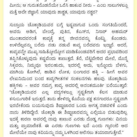
ಮೀನು; ಆ ಗುರುತನೊಡನೆಯೇ ಒರೆಸಿ ಹಾಕುವ ನೀರು – ಎಂಬ ಸಾಲುಗಳಲ್ಲೂ
ಮತ್ತೆ ಅದೇ ಜಿಜ್ಞಾಸೆ. ಯಾವುದು ಶಾಶ್ವತ, ಯಾವುದು ನಶ್ವರ?
ಸುಬ್ರಾಯ ಚೊಕ್ಕಾಡಿಯವರ ಬಗ್ಗೆ ಇಷ್ಟವಾಗುವ ಒಂದು ಸಂಗತಿಯೆಂದರೆ,
ಅವರು ಅಡಿಗ, ಬೇಂದ್ರೆ, ಪುತಿನ, ಕೆಎಸ್‍ನ, ನಿಸಾರ್ ಅಹಮದ್
ಮುಂತಾದವರಂತೆ ಕಾವ್ಯಕ್ಕೆ ತನ್ನ ಜೀವನವನ್ನು ಕೊಟ್ಟು ಕೊಂಡರು.
ಉಳಿದೆಲ್ಲವನ್ನು ಬರೆದು ನಡು ನಡುವೆ ಕಾವ್ಯ ಬರೆದವರು ಇದ್ದಾರೆ. ಆದರೆ,
ಕಾವ್ಯವನ್ನೇ ಮುಖ್ಯ ಸಾಹಿತ್ಯೋದ್ಯೋಗ ಮಾಡಿಕೊಂಡವರಿಗೆ ಅದರ ಪ್ರಭಾವದಿಂದ
ತಪ್ಪಿಸಿಕೊಳ್ಳುವುದು ಕಷ್ಟವೆಂದು ಕಾಣುತ್ತದೆ. ತೆರೆ, ಬೆಟ್ಟವೇರಿದ ಮೇಲೆ, ಮೊನ್ನೆ
ಸಿಕ್ಕವರು, ನಿಮ್ಮವೂ ಇರಬಹುದು, ಇದರಲ್ಲಿ ಅದು, ಇನ್ನೊಂದು ಬೆಳಗು,
ಮಾಗಿಯ ಕೋಗಿಲೆ, ಹಾಡಿನ ಲೋಕ, ಬಂಗಾರದ ಹಕ್ಕಿ – ಹೀಗೆ ಅವರ
ಲೇಖನಿಯಿಂದ ಬಂದ ಕಾವ್ಯ/ಗೀತಗಳ ಸಂಕಲನಗಳು ಹಲವು. ಚೊಕ್ಕಾಡಿಯ
ಹಕ್ಕಿಗಳು – ಅವರ ಸಮಗ್ರ ಕಾವ್ಯ. ಅದರಲ್ಲಿ ಅನಂತಮೂರ್ತಿ ಬರೆಯುತ್ತಾರೆ:
“ಚೊಕ್ಕಾಡಿಯವರ ಎಲ್ಲ ಪದ್ಯಗಳಲ್ಲೂ ಸ್ಪಷ್ಟತೆಗಾಗಿ ಕೆಲಸ ಮಾಡುವ
ಕಸುಬುಗಾರಿಕೆ ಇರುತ್ತದೆ. ತಾನು ಹೇಳಿದ್ದು ಕೊನೆಯ ಪಕ್ಷ ತನಗಾದರೂ ಸ್ಪಷ್ಟವಾಗಿ
ಇರಬೇಕೆಂದು ಬಯಸುವುದು ಶಿಷ್ಟಾಚಾರದ ಒಂದು ಅಗತ್ಯ ನಡವಳಿಕೆ ಎಂದು
ನಾನು ತಿಳಿದಿದ್ದೇನೆ. ಚೊಕ್ಕಾಡಿ ಈ ಶಿಷ್ಟಾಚಾರವನ್ನು ಎಲ್ಲಿಯೂ ಬಿಡುವುದಿಲ್ಲ.
ಇದಕ್ಕೆ ಕಾರಣ ಅವರಲ್ಲಿ ನಾವು ಕಾಣುವ ಎರಡು ದೊಡ್ಡ ಗುಣಗಳು: ವಿನಯ
ಮತ್ತು ಪ್ರಾಮಾಣಿಕತೆ. ಈ ಎರಡು ಗುಣಗಳು ಇವೆ ಎಂದು ಗ್ಯಾರಂಟಿ ಆದ
ಮೇಲೆಯೇ ನಾವು ಕವಿಯನ್ನು ನಮ್ಮ ಒಳಗಿಂದ ಆಲಿಸಲು ತಯಾರಾಗುತ್ತೇವೆ.”