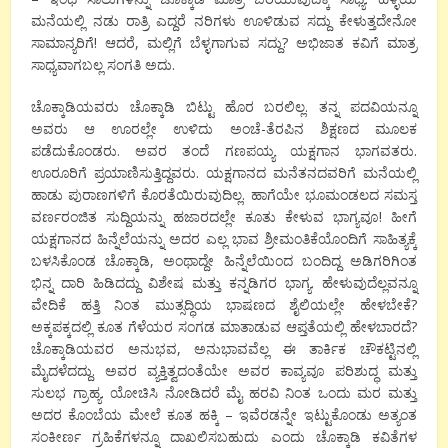
ಮನೆಯಲ್ಲಿ ನಡು ರಾತ್ರಿ ಎದ್ದರೆ ನರಿಗಳು ಊಳಿಡುವ ಸದ್ದು ಕೇಳುತ್ತದೇನೋ
ಸಾಮಾನ್ಯರಿಗೆ! ಆದರೆ, ಮಲ್ಲಿಗೆ ಬೆಳ್ಳಗಾಗುವ ಸದ್ದು? ಅಭಿಜಾತ ಕವಿಗೆ ಮಾತ್ರ
ಸಾಧ್ಯವಾಗಬಲ್ಲ ಸಂಗತಿ ಅದು.
ಚೊಕ್ಕಾಡಿಯವರು ಚೊಕ್ಕಾಡಿ ಬಿಟ್ಟು ಹೊರ ಬರಲಿಲ್ಲ. ತನ್ನ ಪದವಿಯನ್ನೂ
ಅವರು ಆ ಊರಲ್ಲೇ ಉಳಿದು ಅಂಚೆ-ತೆರಪಿನ ಶಿಕ್ಷಣದ ಮೂಲಕ
ಪಡೆದುಕೊಂಡರು. ಅವರ ತಂದೆ ಗಣಪಯ್ಯ ಯಕ್ಷಗಾನ ಭಾಗವತರು.
ಊರೂರಿಗೆ ಪ್ರಯಾಣಿಸುತ್ತಿದ್ದವರು. ಯಕ್ಷಗಾನದ ಮನೆತನದವರಿಗೆ ಮನೆಯಲ್ಲಿ
ಹಾಡು ಪುರಾಣಗಳಿಗೆ ಕೊರತೆಯಿರುವುದಿಲ್ಲ. ಹಾಗೆಯೇ ಭೂಮಂಡಲದ ಸಮಸ್ತ
ವರ್ಣರಂಜಿತ ಸುದ್ದಿಯನ್ನು ಹಜಾರದಲ್ಲೇ ಕೂತು ಕೇಳುವ ಭಾಗ್ಯವೂ! ಹೀಗೆ
ಯಕ್ಷಗಾನದ ಹಿನ್ನೆಲೆಯನ್ನು ಅದರ ಎಲ್ಲ ಭಾವ ಶ್ರೀಮಂತಿಕೆಯೊಂದಿಗೆ ಸಾಹಿತ್ಯಕ್ಕೆ
ಬಳಸಿಕೊಂಡ ಚೊಕ್ಕಾಡಿ, ಅಂಥಾದ್ದೇ ಹಿನ್ನೆಲೆಯಿಂದ ಬಂದಿದ್ದ ಅಡಿಗರಿಗಿಂತ
ಭಿನ್ನ ದಾರಿ ಹಿಡಿದದ್ದು ವಿಶೇಷ ಮತ್ತು ಕನ್ನಡಿಗರ ಭಾಗ್ಯ. ಹೇಳುವುದೆಲ್ಲವನ್ನೂ
ವೇದಿಕೆ ಹತ್ತಿ ನಿಂತ ಮುತ್ಸದ್ಧಿಯ ಭಾಷಣದ ಶೈಲಿಯಲ್ಲೇ ಹೇಳಬೇಕೆ?
ಅಕ್ಕಪಕ್ಕದಲ್ಲಿ ಕೂತ ಗೆಳೆಯರ ಸಂಗಡ ಮಾತಾಡುವ ಆಪ್ತತೆಯಲ್ಲಿ ಹೇಳಬಾರದೆ?
ಚೊಕ್ಕಾಡಿಯವರ ಅನುಭವ, ಅನುಭಾವವೆಲ್ಲ ಈ ತಾರ್ಕಿಕ ಚೌಕಟ್ಟಿನಲ್ಲಿ
ಮೈದಳೆದದ್ದು. ಅವರ ವ್ಯಕ್ತಿತ್ವದಂತೆಯೇ ಅವರ ಕಾವ್ಯವೂ ಪರಿಶುದ್ಧ ಮತ್ತು
ಸುಲಭ ಗ್ರಾಹ್ಯ. ಯೋಚಿಸಿ ನೋಡಿದರೆ ಮೈ ಹರವಿ ನಿಂತ ಒಂದು ಮರ ಮತ್ತು
ಅದರ ಕೊಂಬೆಯ ಮೇಲೆ ಕೂತ ಹಕ್ಕಿ – ಇವೆರಡನ್ನೇ ಇಟ್ಟುಕೊಂಡು ಅತ್ಯಂತ
ಸಂಕೀರ್ಣ ಗ್ರಹಿಕೆಗಳನ್ನೂ ದಾಖಲಿಸಬಹುದು ಎಂದು ಚೊಕ್ಕಾಡಿ ಕವಿತೆಗಳ