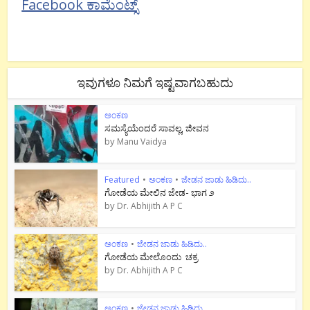
Facebook ಕಾಮೆಂಟ್ಸ್
ಇವುಗಳೂ ನಿಮಗೆ ಇಷ್ಟವಾಗಬಹುದು
ಅಂಕಣ
ಸಮಸ್ಯೆಯೆಂದರೆ ಸಾವಲ್ಲ, ಜೀವನ
by
Manu Vaidya
Featured
•
ಅಂಕಣ
•
ಜೇಡನ ಜಾಡು ಹಿಡಿದು..
ಗೋಡೆಯ ಮೇಲಿನ ಜೇಡ- ಭಾಗ ೨
by
Dr. Abhijith A P C
ಅಂಕಣ
•
ಜೇಡನ ಜಾಡು ಹಿಡಿದು..
ಗೋಡೆಯ ಮೇಲೊಂದು ಚಕ್ರ
by
Dr. Abhijith A P C
ಅಂಕಣ
•
ಜೇಡನ ಜಾಡು ಹಿಡಿದು..