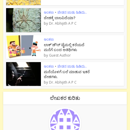
ಅಂಕಣ
•
ಜೇಡನ ಜಾಡು ಹಿಡಿದು..
ಜೇಡಕ್ಕೆ ಬಾಲವಿದೆಯಾ?
by
Dr. Abhijith A P C
ಅಂಕಣ
ಲಾಕ್`ಡೌನ್ ಟೈಮಲ್ಲಿ ಕರೆಯದೆ
ಮನೆಗೆ ಬಂದ ಅತಿಥಿಗಳು
by
Guest Author
ಅಂಕಣ
•
ಜೇಡನ ಜಾಡು ಹಿಡಿದು..
ಮನೆಯೊಳಗೆ ಬಲೆ ಮಾಡುವ ಇತರೆ
ಜೇಡಗಳು.
by
Dr. Abhijith A P C
ಲೇಖಕರ ಕುರಿತು