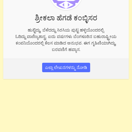
ಶ್ರೀಕಲಾ ಹೆಗಡೆ ಕಂಬ್ಳಿಸರ
ಹುಟ್ಟಿದ್ದು, ಬೆಳೆದದ್ದು ಸಿರಸಿಯ ಪುಟ್ಟ ಹಳ್ಳಿಯೊಂದರಲ್ಲಿ.
ಓದಿದ್ದು ವಾಣಿಜ್ಯಶಾಸ್ತ್ರ. ಐದು ವರ್ಷಗಳು ಬೆಂಗಳೂರಿನ ಬಹುರಾಷ್ಟ್ರೀಯ
ಕಂಪನಿಯೊಂದರಲ್ಲಿ ಕೆಲಸ ಮಾಡಿದ ಅನುಭವ. ಈಗ ಗೃಹಿಣಿಯಾಗಿದ್ದು,
ಬರವಣಿಗೆ ಹವ್ಯಾಸ.
ಎಲ್ಲಾ ಲೇಖನಗಳನ್ನು ನೋಡಿ