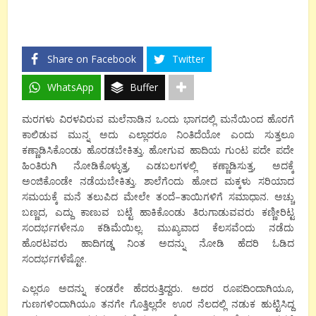
Share on Facebook
Twitter
WhatsApp
Buffer
ಮರಗಳು
ವಿರಳವಿರುವ
ಮಲೆನಾಡಿನ
ಒಂದು
ಭಾಗದಲ್ಲಿ
ಮನೆಯಿಂದ
ಹೊರಗೆ
ಕಾಲಿಡುವ
ಮುನ್ನ
ಅದು
ಎಲ್ಲಾದರೂ
ನಿಂತಿದೆಯೋ
ಎಂದು
ಸುತ್ತಲೂ
ಕಣ್ಣಾಡಿಸಿಕೊಂಡು
ಹೊರಡಬೇಕಿತ್ತು
.
ಹೋಗುವ
ಹಾದಿಯ
ಗುಂಟ
ಪದೇ
ಪದೇ
ಹಿಂತಿರುಗಿ
ನೋಡಿಕೊಳ್ಳುತ್ತ
,
ಎಡಬಲಗಳಲ್ಲಿ
ಕಣ್ಣಾಡಿಸುತ್ತ
,
ಅದಕ್ಕೆ
ಅಂಜಿಕೊಂಡೇ
ನಡೆಯಬೇಕಿತ್ತು
.
ಶಾಲೆಗೆಂದು
ಹೋದ
ಮಕ್ಕಳು
ಸರಿಯಾದ
ಸಮಯಕ್ಕೆ
ಮನೆ
ತಲುಪಿದ
ಮೇಲೇ
ತಂದೆ
–
ತಾಯಿಗಳಿಗೆ
ಸಮಾಧಾನ
.
ಅಚ್ಚು
ಬಣ್ಣದ
,
ಎದ್ದು
ಕಾಣುವ
ಬಟ್ಟೆ
ಹಾಕಿಕೊಂಡು
ತಿರುಗಾಡುವವರು
ಕಣ್ಣೀರಿಟ್ಟ
ಸಂದರ್ಭಗಳೇನೂ
ಕಡಿಮೆಯಿಲ್ಲ
.
ಮುಖ್ಯವಾದ
ಕೆಲಸವೆಂದು
ನಡೆದು
ಹೊರಟವರು
ಹಾದಿಗಡ್ಡ
ನಿಂತ
ಅದನ್ನು
ನೋಡಿ
ಹೆದರಿ
ಓಡಿದ
ಸಂದರ್ಭಗಳೆಷ್ಟೋ
.
ಎಲ್ಲರೂ
ಅದನ್ನು
ಕಂಡರೇ
ಹೆದರುತ್ತಿದ್ದರು
.
ಅದರ
ರೂಪದಿಂದಾಗಿಯೂ
,
ಗುಣಗಳಿಂದಾಗಿಯೂ
ತನಗೇ
ಗೊತ್ತಿಲ್ಲದೇ
ಊರ
ನೆಲದಲ್ಲಿ
ನಡುಕ
ಹುಟ್ಟಿಸಿದ್ದ