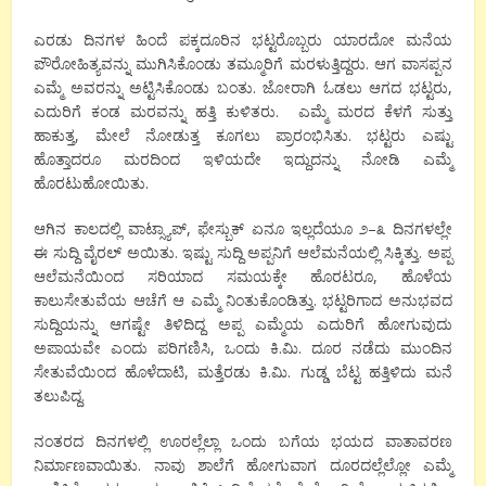
ಎರಡು
ದಿನಗಳ
ಹಿಂದೆ
ಪಕ್ಕದೂರಿನ
ಭಟ್ಟರೊಬ್ಬರು
ಯಾರದೋ
ಮನೆಯ
ಪೌರೋಹಿತ್ಯವನ್ನು
ಮುಗಿಸಿಕೊಂಡು
ತಮ್ಮೂರಿಗೆ
ಮರಳುತ್ತಿದ್ದರು
.
ಆಗ
ವಾಸಪ್ಪನ
ಎಮ್ಮೆ
ಅವರನ್ನು
ಅಟ್ಟಿಸಿಕೊಂಡು
ಬಂತು
.
ಜೋರಾಗಿ
ಓಡಲು
ಆಗದ
ಭಟ್ಟರು
,
ಎದುರಿಗೆ
ಕಂಡ
ಮರವನ್ನು
ಹತ್ತಿ
ಕುಳಿತರು
.
ಎಮ್ಮೆ
ಮರದ
ಕೆಳಗೆ
ಸುತ್ತು
ಹಾಕುತ್ತ
,
ಮೇಲೆ
ನೋಡುತ್ತ
ಕೂಗಲು
ಪ್ರಾರಂಭಿಸಿತು
.
ಭಟ್ಟರು
ಎಷ್ಟು
ಹೊತ್ತಾದರೂ
ಮರದಿಂದ
ಇಳಿಯದೇ
ಇದ್ದುದನ್ನು
ನೋಡಿ
ಎಮ್ಮೆ
ಹೊರಟುಹೋಯಿತು
.
ಆಗಿನ
ಕಾಲದಲ್ಲಿ
ವಾಟ್ಸ್ಯಾಪ್
,
ಫೇಸ್ಬುಕ್
ಏನೂ
ಇಲ್ಲದೆಯೂ
೨
–
೩
ದಿನಗಳಲ್ಲೇ
ಈ
ಸುದ್ದಿ
ವೈರಲ್
ಅಯಿತು
.
ಇಷ್ಟು
ಸುದ್ದಿ
ಅಪ್ಪನಿಗೆ
ಆಲೆಮನೆಯಲ್ಲಿ
ಸಿಕ್ಕಿತ್ತು
.
ಅಪ್ಪ
ಆಲೆಮನೆಯಿಂದ
ಸರಿಯಾದ
ಸಮಯಕ್ಕೇ
ಹೊರಟರೂ
,
ಹೊಳೆಯ
ಕಾಲುಸೇತುವೆಯ
ಆಚೆಗೆ
ಆ
ಎಮ್ಮೆ
ನಿಂತುಕೊಂಡಿತ್ತು
.
ಭಟ್ಟರಿಗಾದ
ಅನುಭವದ
ಸುದ್ದಿಯನ್ನು
ಆಗಷ್ಟೇ
ತಿಳಿದಿದ್ದ
ಅಪ್ಪ
ಎಮ್ಮೆಯ
ಎದುರಿಗೆ
ಹೋಗುವುದು
ಅಪಾಯವೇ
ಎಂದು
ಪರಿಗಣಿಸಿ
,
ಒಂದು
ಕಿ
.
ಮಿ
.
ದೂರ
ನಡೆದು
ಮುಂದಿನ
ಸೇತುವೆಯಿಂದ
ಹೊಳೆದಾಟಿ
,
ಮತ್ತೆರಡು
ಕಿ
.
ಮಿ
.
ಗುಡ್ಡ
ಬೆಟ್ಟ
ಹತ್ತಿಳಿದು
ಮನೆ
ತಲುಪಿದ್ದ
.
ನಂತರದ
ದಿನಗಳಲ್ಲಿ
ಊರಲ್ಲೆಲ್ಲಾ
ಒಂದು
ಬಗೆಯ
ಭಯದ
ವಾತಾವರಣ
ನಿರ್ಮಾಣವಾಯಿತು
.
ನಾವು
ಶಾಲೆಗೆ
ಹೋಗುವಾಗ
ದೂರದಲ್ಲೆಲ್ಲೋ
ಎಮ್ಮೆ