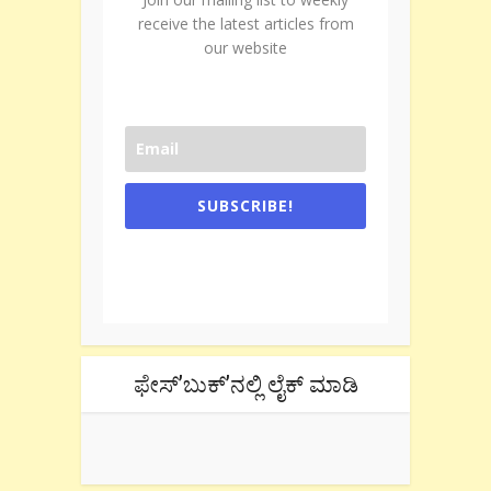
receive the latest articles from
our website
SUBSCRIBE!
One e-mail a week. We don't spam.
Don't forget to check the promotional
tab if you are using gmail.
ಫೇಸ್’ಬುಕ್’ನಲ್ಲಿ ಲೈಕ್ ಮಾಡಿ