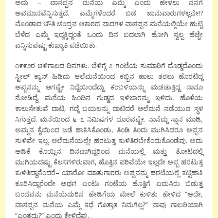
ಅದು
–
ವಾಸಪ್ಪನ
ಮನೆಯ
ಎಮ್ಮೆ
ಎಂದು
ಹೇಳಲು
ನನಗೆ
ಅವಮಾನವೆನ್ನಿಸುತ್ತದೆ
.
ಎಮ್ಮೆಗಳೆಂದರೆ
ಬಡ
ಜಾನುವಾರುಗಳಲ್ಲವೇ
!?
ಮೊಂಡಾದ
ಚೌತಿ
ಚಂದ್ರನ
ಆಕಾರದ
ಪಾದಗಳ
ವಾಸಪ್ಪನ
ಮನೆಯಲ್ಲಿಯೇ
ಹುಟ್ಟಿ
ಬೆಳೆದ
ಎಮ್ಮೆ
ಇದ್ದಕ್ಕಿದ್ದಂತೆ
ಒಂದು
ದಿನ
ಬದಲಾಗಿ ಹೋಗಿ
ಸ್ವಲ್ಪ
ಹೆಚ್ಚೇ
ಎನ್ನಿಸುವಷ್ಟು
ಕುಖ್ಯಾತಿ
ಪಡೆಯಿತು
.
೧೯೯೨ರ
ಚಳಿಗಾಲದ
ದಿನಗಳು
.
ಬೆಳಿಗ್ಗೆ
೭
ಗಂಟೆಯ
ಸುಮಾರಿಗೆ
ದೊಡ್ಡದೊಂದು
ಸ್ಟೀಲ್
ಕ್ಯಾನ್
ಹಿಡಿದು
ಆಲೆಮನೆಯಿಂದ
ಕಬ್ಬಿನ
ಹಾಲು
ತರಲು
ಹೊರಟಿದ್ದ
ಅಪ್ಪನನ್ನು
ಆಗಷ್ಟೇ
ನಿದ್ದೆಯಿಂದೆದ್ದು
ಕಂಬಳಿಯನ್ನು
ಮಡಚುತ್ತಿದ್ದ
ನಾನೂ
ನೋಡಿದ್ದೆ
.
ಮನೆಯ
ಹಿಂದಿನ
ಗುಡ್ಡದ
ಇಳಿಜಾರನ್ನು
ಇಳಿದು
,
ಹೊಳೆಯ
ಕಾಲುಸೇತುವೆ
ದಾಟಿ
,
ಗದ್ದೆ
ಬಯಲನ್ನು
ದಾಟಿದರೆ
ಆಲೆಮನೆ
ನಡೆಯುವ
ಸ್ಥಳ
ಸಿಗುತ್ತದೆ
.
ಮನೆಯಿಂದ
೬
–
೭
ನಿಮಿಷಗಳ
ದೂರವಷ್ಟೇ
.
ನಾನೆದ್ದು
ಸ್ನಾನ
ಮಾಡಿ
,
ಅಮ್ಮನ
ಕೈಯಿಂದ
ಜಡೆ
ಹಾಕಿಸಿಕೊಂಡು
,
ತಿಂಡಿ
ತಿಂದು
ಮುಗಿಸಿದರೂ
ಅಪ್ಪನ
ಸುಳಿವೇ
ಇಲ್ಲ
.
ಆಲೆಮನೆಯಲ್ಲೇ
ಹರಟುತ್ತ
ಕುಳಿತಿರಬೇಕೆಂದುಕೊಂಡೆವು
.
ಅದು
ಅಡಿಕೆ
ಕೊಯ್ಲಿನ
ದಿನವಾಗಿದ್ದರಿಂದ
ಮನೆಯಲ್ಲಿ
ಮತ್ತು
ತೋಟದಲ್ಲಿ
ಮುಗಿಯದಷ್ಟು
ಕೆಲಸಗಳಿರುವಾಗ
,
ಹೊತ್ತಿನ
ಪರಿವೆಯೇ
ಇಲ್ಲದೇ
ಅಪ್ಪ
ಹರಟುತ್ತ
ಕುಳಿತಿದ್ದಾನೆಂದರೆ
–
ಯಾರೋ
ಮಾತುಗಾರರು
ಅಪ್ಪನನ್ನು
ಹರಟೆಯಲ್ಲಿ
ಕಟ್ಟಿಹಾಕಿ
ಕೂರಿಸಿದ್ದಾರೆಂದೇ
ಅರ್ಥ
!
ಎಂಟು
ಗಂಟೆಯ
ಹೊತ್ತಿಗೆ
ಏದುಸಿರು
ಬಿಡುತ್ತ
ಬಂದವನು
ಮನೆಯೆದುರಿನ
ಹೇಡಿಗೆಯ
ಮೇಲೆ
ಕುಳಿತು
ಹೇಳಿದ
“
ಅದೇ
,
ವಾಸಪ್ಪನ
ಮನೆಯ
ಎಮ್ಮೆ
ಕಥೆ
ಗೊತ್ತಾತ
ನಿಮಗೆಲ್ಲ
?”
ನಾವು
ಗಾಬರಿಯಾಗಿ
“
ಎಂತದು
?”
ಎಂದು
ಕೇಳಿದೆವು
.