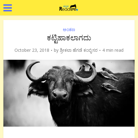
ಅಂಕಣ
ಕಟ್ಟಿಹಾಕಲಾಗದು
October 23, 2018
by
ಶ್ರೀಕಲಾ ಹೆಗಡೆ ಕಂಬ್ಳಿಸರ
4 min read