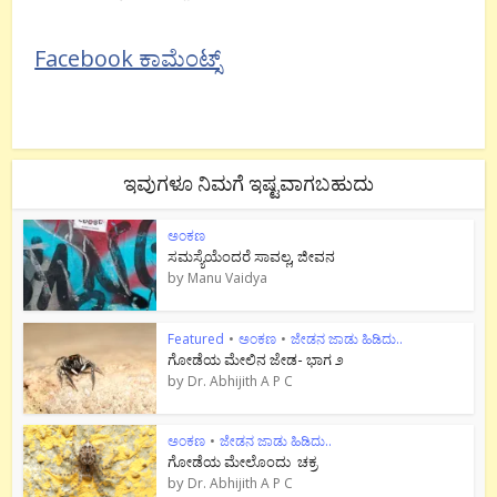
Facebook ಕಾಮೆಂಟ್ಸ್
ಇವುಗಳೂ ನಿಮಗೆ ಇಷ್ಟವಾಗಬಹುದು
ಅಂಕಣ
ಸಮಸ್ಯೆಯೆಂದರೆ ಸಾವಲ್ಲ, ಜೀವನ
by
Manu Vaidya
Featured
•
ಅಂಕಣ
•
ಜೇಡನ ಜಾಡು ಹಿಡಿದು..
ಗೋಡೆಯ ಮೇಲಿನ ಜೇಡ- ಭಾಗ ೨
by
Dr. Abhijith A P C
ಅಂಕಣ
•
ಜೇಡನ ಜಾಡು ಹಿಡಿದು..
ಗೋಡೆಯ ಮೇಲೊಂದು ಚಕ್ರ
by
Dr. Abhijith A P C