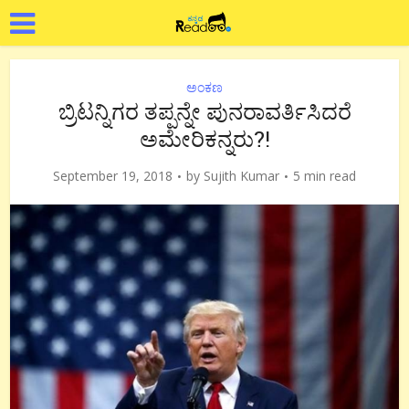
ಅಂಕಣ
ಬ್ರಿಟನ್ನಿಗರ ತಪ್ಪನ್ನೇ ಪುನರಾವರ್ತಿಸಿದರೆ
ಅಮೇರಿಕನ್ನರು?!
September 19, 2018
by
Sujith Kumar
5 min read