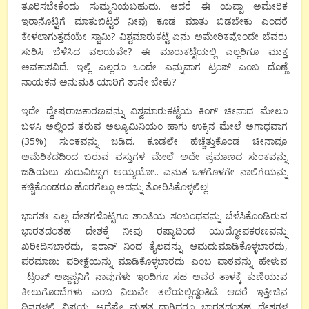
ತೂರಿಸಬೇಕೆಂದು ಸುಮ್ಮನಿಯಬಹುದು. ಆದರೆ ಈ ಯಪ್ಪಾ ಅಮೇರಿಕ
ಇರಾನೊಟ್ಟಿಗೆ ಮಾತುಬಿಟ್ಟರೆ ನೀವು ಕೂಡ ಮಾತು ಬಿಡಬೇಕು ಎಂದರೆ
ಕೇಳಲಾಗುತ್ತದೆಯೇ ಸ್ವಾಮಿ
?
ವಿಶ್ವಮಾರುಕಟ್ಟೆ ಏನು ಅಮೇರಿಕವೊಂದೇ ಬೆವರು
ಸುರಿಸಿ ಬೆಳೆಸಿದ ವಲಯವೇ
?
ಈ ಮಾರುಕಟ್ಟೆಯಲ್ಲಿ ಎಲ್ಲರಿಗೂ ಮುಕ್ತ
ಅವಕಾಶವಿದೆ. ಇಲ್ಲಿ ಎಲ್ಲರೂ ಒಂದೇ ಎನ್ನುವಾಗ ಟ್ರಂಪ್ ಎಂಬ ದೊಣ್ಣೆ
ನಾಯಕನ ಅನುಮತಿ ಯಾರಿಗೆ ತಾನೇ ಬೇಕು
?
ಇದೇ ದ್ವೇಷರಾಜಕಾರಣವನ್ನು ವಿಶ್ವಮಾರುಕಟ್ಟೆಯ ಕಿಂಗ್ ಚೀನಾದ ಮೇಲೂ
ಬಳಸಿ ಅಲ್ಲಿಂದ ತರುವ ಅಲ್ಯೂಮಿನಿಯಂ ಹಾಗು ಉಕ್ಕಿನ ಮೇಲೆ ಅಗಾಧವಾಗ
(
35
%) ಸುಂಕವನ್ನು ಜಡಿದ. ಕೂಡಲೇ ಹೆಚ್ಚೆತ್ತುಕೊಂಡ ಚೀನಾವೂ
ಅಮೆರಿಕದದಿಂದ ಬರುವ ವಸ್ತುಗಳ ಮೇಲೆ ಅದೇ ಪ್ರಮಾಣದ ಸುಂಕವನ್ನು
ಜಡಿಯಲು ಶುರುವಿಟ್ಟಾಗ ಅಯ್ಯಯೋ
..
ಎನುತ ಒಳಗೊಳಗೇ ನಾಲಿಗೆಯನ್ನು
ಕಚ್ಚಿಕೊಂಡರೂ ಹೊರಗೆಲ್ಲೂ ಅದನ್ನು ತೋರಿಸಿಕೊಳ್ಳಲಿಲ್ಲ
!
ಭಾಗಶಃ ಎಲ್ಲ ದೇಶಗಳೊಟ್ಟಿಗೂ ಶಾಂತಿಯ ಸಂಬಂಧವನ್ನು ಬೆಳೆಸಿಕೊಂಡಿರುವ
ಭಾರತದಂತಹ ದೇಶಕ್ಕೆ ನೀವು ರಷ್ಯಾದಿಂದ ಯುದ್ಧೋಪಕರಣವನ್ನು
ಖರೀದಿಸಬಾರದು
,
ಇರಾನ್ ನಿಂದ ತೈಲವನ್ನು ಆಮದುಮಾಡಿಕೊಳ್ಳಬಾರದು
,
ಪರಮಾಣು ಪರೀಕ್ಷೆಯನ್ನು ಮಾಡಿಕೊಳ್ಳಬಾರದು ಎಂಬ ಪಾಠವನ್ನು ಹೇಳುವ
ಟ್ರಂಪ್ ಅಜ್ಜಪ್ಪನಿಗೆ ನಾವುಗಳು ಇಂದಿಗೂ ಸಹ ಅವರ ತಾಳಕ್ಕೆ ಕುಣಿಯುವ
ಕೀಲುಗೊಂಬೆಗಳು ಎಂಬ ನಿಲುವೇ ತಲೆಯಲ್ಲಿದ್ದಂತಿದೆ. ಆದರೆ ಇತ್ತೀಚಿನ
ದಿನಗಳಲ್ಲಿ ವಿಷಯ ಅದೆಷ್ಟೇ ಮಹತ್ತ್ವದಾಗಿದ್ದರೂ ಭಾರತದಂತಹ ದೇಶಗಳ