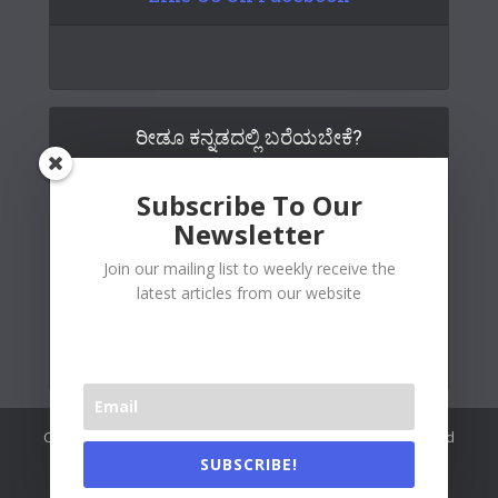
ರೀಡೂ ಕನ್ನಡದಲ್ಲಿ ಬರೆಯಬೇಕೆ?
Subscribe To Our
Newsletter
Join our mailing list to weekly receive the
latest articles from our website
Copywrite© 2026 Readoo Media Private Limited. Created and
maintained by
The Web People
.
SUBSCRIBE!
Readoo India (Main)
About Us
Contact Us
Authors