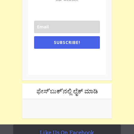
SUBSCRIBE!
One e-mail a week. We don't spam.
Don't forget to check the promotional
tab if you are using gmail.
ಫೇಸ್’ಬುಕ್’ನಲ್ಲಿ ಲೈಕ್ ಮಾಡಿ
Like Us On Facebook