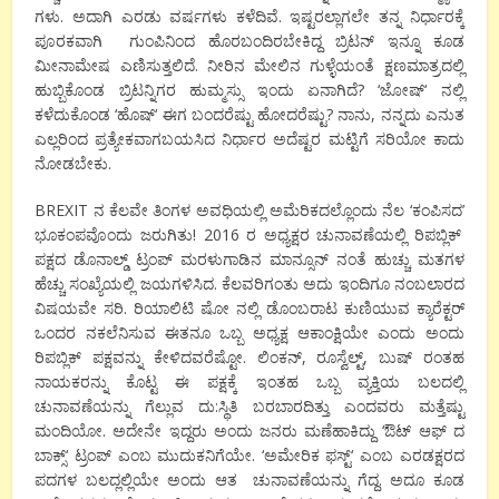
ಗಳು. ಅದಾಗಿ ಎರಡು ವರ್ಷಗಳು ಕಳೆದಿವೆ. ಇಷ್ಟರಲ್ಲಾಗಲೇ ತನ್ನ ನಿರ್ಧಾರಕ್ಕೆ
ಪೂರಕವಾಗಿ
ಗುಂಪಿನಿಂದ ಹೊರಬಂದಿರಬೇಕಿದ್ದ ಬ್ರಿಟನ್ ಇನ್ನೂ ಕೂಡ
ಮೀನಾಮೇಷ ಎಣಿಸುತ್ತಲಿದೆ. ನೀರಿನ ಮೇಲಿನ ಗುಳ್ಳೆಯಂತೆ ಕ್ಷಣಮಾತ್ರದಲ್ಲಿ
ಹುಬ್ಬಿಕೊಂಡ ಬ್ರಿಟನ್ನಿಗರ ಹುಮ್ಮಸ್ಸು ಇಂದು ಏನಾಗಿದೆ
? ‘
ಜೋಷ್
‘
ನಲ್ಲಿ
ಕಳೆದುಕೊಂಡ
‘
ಹೊಷ್
‘
ಈಗ ಬಂದರೆಷ್ಟು ಹೋದರೆಷ್ಟು
?
ನಾನು
,
ನನ್ನದು ಎನುತ
ಎಲ್ಲರಿಂದ ಪ್ರತ್ಯೇಕವಾಗಬಯಸಿದ ನಿರ್ಧಾರ ಅದೆಷ್ಟರ ಮಟ್ಟಿಗೆ ಸರಿಯೋ ಕಾದು
ನೋಡಬೇಕು.
BREXIT
ನ ಕೆಲವೇ ತಿಂಗಳ ಅವಧಿಯಲ್ಲಿ ಅಮೆರಿಕದಲ್ಲೊಂದು ನೆಲ
‘
ಕಂಪಿಸದ
’
ಭೂಕಂಪವೊಂದು ಜರುಗಿತು!
2016
ರ ಅಧ್ಯಕ್ಷರ ಚುನಾವಣೆಯಲ್ಲಿ ರಿಪಬ್ಲಿಕ್
ಪಕ್ಷದ ಡೊನಾಲ್ಡ್ ಟ್ರಂಪ್ ಮರಳುಗಾಡಿನ
ಮಾನ್ಸೂನ್
ನಂತೆ ಹುಚ್ಚು ಮತಗಳ
ಹೆಚ್ಚು ಸಂಖ್ಯೆಯಲ್ಲಿ ಜಯಗಳಿಸಿದ. ಕೆಲವರಿಗಂತು ಅದು ಇಂದಿಗೂ ನಂಬಲಾರದ
ವಿಷಯವೇ ಸರಿ. ರಿಯಾಲಿಟಿ ಷೋ ನಲ್ಲಿ ಡೊಂಬರಾಟ ಕುಣಿಯುವ ಕ್ಯಾರೆಕ್ಟರ್
ಒಂದರ ನಕಲೆನಿಸುವ ಈತನೂ ಒಬ್ಬ ಅಧ್ಯಕ್ಷ ಆಕಾಂಕ್ಷಿಯೇ ಎಂದು ಅಂದು
ರಿಪಬ್ಲಿಕ್ ಪಕ್ಷವನ್ನು ಕೇಳಿದವರೆಷ್ಟೋ. ಲಿಂಕನ್
,
ರೂಸ್ವೆಲ್ಟ್
,
ಬುಷ್ ರಂತಹ
ನಾಯಕರನ್ನು ಕೊಟ್ಟ ಈ ಪಕ್ಷಕ್ಕೆ ಇಂತಹ ಒಬ್ಬ ವ್ಯಕ್ತಿಯ ಬಲದಲ್ಲಿ
ಚುನಾವಣೆಯನ್ನು ಗೆಲ್ಲುವ ದು:ಸ್ಥಿತಿ ಬರಬಾರದಿತ್ತು ಎಂದವರು ಮತ್ತೆಷ್ಟು
ಮಂದಿಯೋ. ಅದೇನೇ ಇದ್ದರು ಅಂದು ಜನರು ಮಣೆಹಾಕಿದ್ದು
‘
ಔಟ್ ಆಫ್ ದ
ಬಾಕ್ಸ್
‘
ಟ್ರಂಪ್ ಎಂಬ ಮುದುಕನಿಗೆಯೇ.
‘
ಅಮೇರಿಕ ಫಸ್ಟ್
‘
ಎಂಬ ಎರಡಕ್ಷರದ
ಪದಗಳ ಬಲದ್ಲಲ್ಲಿಯೇ ಅಂದು ಆತ
ಚುನಾವಣೆಯನ್ನು ಗೆದ್ದ. ಅದೂ ಕೂಡ