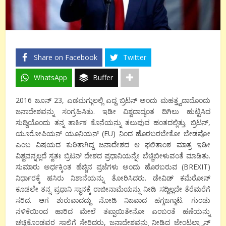
Share on Facebook
Twitter
WhatsApp
Buffer
2016
ಜೂನ್
23,
ಎಡಮಗ್ಗುಲಲ್ಲಿ ಎದ್ದ ಬ್ರಿಟನ್ ಅಂದು ಮಹತ್ತ್ವದಾದೊಂದು
ಜನಾದೇಶವನ್ನು ಸಂಗ್ರಹಿಸಿತು. ಇಡೀ ವಿಶ್ವದಾದ್ಯಂತ
ದಿಗಿಲು ಹುಟ್ಟಿಸಿದ
ಸುದ್ದಿಯೊಂದು ತನ್ನ ತಾರ್ಕಿಕ ಕೊನೆಯನ್ನು ತಲುಪುವ ಹಂತದಲ್ಲಿತ್ತು. ಬ್ರಿಟನ್
,
ಯೂರೋಪಿಯನ್ ಯೂನಿಯನ್ (
EU)
ನಿಂದ ಹೊರಬರಬೇಕೋ ಬೇಡವೋ
ಎಂಬ ವಿಷಯದ ಕುರಿತಾಗಿದ್ದ ಜನಾದೇಶದ ಆ ಫಲಿತಾಂಶ ಮಾತ್ರ ಇಡೀ
ವಿಶ್ವವನ್ನಲ್ಲದೆ ಸ್ವತಃ ಬ್ರಿಟನ್ ದೇಶದ ಪ್ರಧಾನಿಯನ್ನೇ ಬೆಚ್ಚಿಬೀಳುವಂತೆ ಮಾಡಿತು.
ಸುಮಾರು ಅರ್ಧಕ್ಕಿಂತ ಹೆಚ್ಚಿನ ಪ್ರಜೆಗಳು ಅಂದು ಹೊರಬರುವ (
BREXIT)
ನಿರ್ಧಾರಕ್ಕೆ ಹಸಿರು ನಿಶಾನೆಯನ್ನು ತೋರಿಸಿದರು. ಡೇವಿಡ್ ಕಮೆರೋನ್
ಕೂಡಲೇ ತನ್ನ ಪ್ರಧಾನಿ ಸ್ಥಾನಕ್ಕೆ ರಾಜೀನಾಮೆಯನ್ನು ನೀಡಿ ಸದ್ದಿಲ್ಲದೇ ತೆರೆಮರೆಗೆ
ಸರಿದ.
ಆಗ ಶುರುವಾದದ್ದು ನೋಡಿ ನಿಜವಾದ ಹಗ್ಗಜಗ್ಗಾಟ. ಗುಂಡು
ನಳಿಕೆಯಿಂದ ಹಾರಿದ ಮೇಲೆ ತಪ್ಪಾಯಿತೇನೋ ಎಂಬಂತೆ ಹಣೆಯನ್ನು
ಚಚ್ಚಿಕೊಂಡವರ ಸಾಲಿಗೆ ಸೇರಿದರು
,
ಜನಾದೇಶವನ್ನು ನೀಡಿದ ಜೇಂಟಲ್ಮ್ಯಾನ್