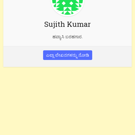
Sujith Kumar
ಹವ್ಯಾಸಿ ಬರಹಗಾರ.
ಎಲ್ಲಾ ಲೇಖನಗಳನ್ನು ನೋಡಿ