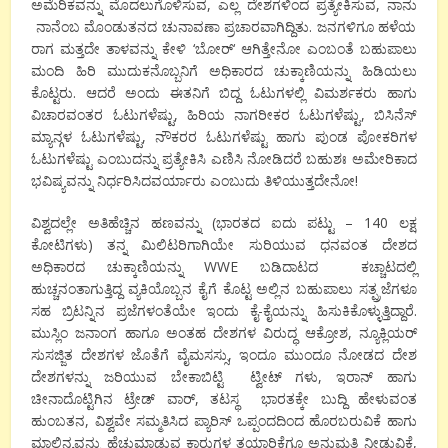
ಅಮೆರಿಕವನ್ನು ಮೊದಲುಗೊಳಿಸುವ
,
ಎಲ್ಲ ದೇಶಗಳಿಂದ ಪ್ರತ್ಯೇಕಿಸುವ
,
ನಾನು
ನಾನೆಂಬ ಮೊಂಡುತನದ ಚುನಾವಣಾ ಪ್ರಚಾರವಾಗಿದ್ದಿತು. ಜನಗಳಿಗೂ ಹಳೆಯ
ರಾಗ ಮತ್ತದೇ ತಾಳವನ್ನು ಕೇಳಿ
‘
ಬೋರ್
‘
ಆಗಿತ್ತೇನೋ ಎಂಬಂತೆ ಬಹುಪಾಲು
ಮಂದಿ ಹಿರಿ ಮುದುಕನೊಬ್ಬನಿಗೆ ಅಧಿಕಾರದ ಚುಕ್ಕಾಣಿಯನ್ನು ಹಿಡಿಯಲು
ಕೊಟ್ಟರು. ಆದರೆ ಅಂದು ಈತನಿಗೆ ಬಿದ್ದ ಓಟುಗಳಲ್ಲಿ ವಿಮರ್ಶಕರು ಹಾಗು
ವಿಚಾರವಂತರ ಓಟುಗಳೆಷ್ಟು
,
ಹಿರಿಯ ನಾಗರೀಕರ ಓಟುಗಳೆಷ್ಟು
,
ಬಿಸಿನೆಸ್
ಮ್ಯಾನ್ಗಳ ಓಟುಗಳೆಷ್ಟು
,
ನೌಕರರ ಓಟುಗಳೆಷ್ಟು ಹಾಗು ಪುಂಡ
ಪೋಕರಿಗಳ
ಓಟುಗಳೆಷ್ಟು ಎಂಬುದನ್ನು ಪ್ರತ್ಯೇಕಿಸಿ ಎಣಿಸಿ ನೋಡಿದರೆ ಬಹುಶಃ ಅಮೇರಿಕಾದ
ಭವಿಷ್ಯವನ್ನು ನಿರ್ಧರಿಸಿದವರ್ಯಾರು ಎಂಬುದು ತಿಳಿಯುತ್ತದೇನೋ
!
ವಿಶ್ವದಲ್ಲೇ ಅತಿಹೆಚ್ಚಿನ ಹಣವನ್ನು (ಭಾರತದ ಐದು ಪಟ್ಟು –
140
ಲಕ್ಷ
ಕೋಟಿಗಳು) ತನ್ನ ಮಿಲಿಟರಿಗಾಗಿಯೇ ಸುರಿಯುವ ಧನವಂತ ದೇಶದ
ಅಧಿಕಾರದ ಚುಕ್ಕಾಣಿಯನ್ನು
WWE
ಬಡಿದಾಟದ
ಕಚ್ಚಾಟದಲ್ಲಿ
ಹುಚ್ಚನಂತಾಗುತ್ತಿದ್ದ ವ್ಯಕಿಯೊಬ್ಬನ ಕೈಗೆ ಕೊಟ್ಟ ಅಲ್ಲಿನ ಬಹುಪಾಲು ಸತ್ಪ್ರಜೆಗಳೂ
ಸಹ ಬ್ರಿಟನ್ನಿನ ಪ್ರಜೆಗಳಂತೆಯೇ ಇಂದು ಕೈ-ಕೈಯನ್ನು ಹಿಸುಕಿಕೊಳ್ಳುತ್ತಿದ್ದಾರೆ.
ಮುಸ್ಲಿಂ ಜನಾಂಗ ಹಾಗೂ ಅಂತಹ ದೇಶಗಳ ವಿರುದ್ಧ ಆಕ್ರೋಶ
,
ನ್ಯೂಕ್ಲಿಯರ್
ಸುಸಜ್ಜಿತ ದೇಶಗಳ ಜೊತೆಗೆ ವೈಮಸಸ್ಸು
,
ಇಂದೂ ಮುಂದೂ ನೋಡದ ದೇಶ
ದೇಶಗಳನ್ನು ಜರಿಯುವ ಬೇಕಾಬಿಟ್ಟಿ
ಟ್ವೀಟ್ ಗಳು
,
ಇರಾನ್ ಹಾಗು
ಚೀನಾದೊಟ್ಟಿಗಿನ ಟ್ರೇಡ್ ವಾರ್
,
ತಟಸ್ಥ
ಭಾರತಕ್ಕೇ ಬುದ್ದಿ ಹೇಳುವಂತ
ಹುಂಬತನ
,
ವಿಶ್ವವೇ ಸಮ್ಮತಿಸಿದ ಪ್ಯಾರಿಸ್ ಒಪ್ಪಂದದಿಂದ ಹೊರಬರುವಿಕೆ ಹಾಗು
ಮಾಲಿನ್ಯವನ್ನು ಹೆಚ್ಚುಮಾಡುವ ಕಾರುಗಳ ತಯಾರಿಕೆಗೂ ಅನುಮತಿ ನೀಡುವಿಕೆ
,