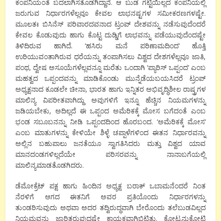
ಕಂಪನಿಯಂತೆ ಬದಲಾಗಿಸತೊಡಗಿದ್ದಾನೆ. ಆ ಬುಡ ಗಟ್ಟಿಯಿಲ್ಲದ ಕಂಪನಿಯಲ್ಲಿ
ಜರುಗುವ ನಿರ್ಧಾರಗಳೆಲ್ಲವೂ ಕೇವಲ ಲಾಭನಷ್ಟಗಳ ಸಮೀಕರಣಗಳಷ್ಟೇ.
ಮೂಲತಃ ಬಿಸಿನೆಸ್ ಪರಿವಾರದವನಾದ ಟ್ರಂಪ್ ದೇಶವನ್ನು ನಡೆಸುವುದೆಂದರೆ
ಕೇವಲ ಕೊಡುವುದು ಹಾಗು ಕೊಟ್ಟ ದುಡ್ಡಿಗೆ ಲಾಭವನ್ನು ಪಡೆಯುವುದೆಂದಷ್ಟೇ
ತಿಳಿದಿರುವ ಹಾಗಿದೆ.
‘
ಹಸಿರು ಮನೆ ಪರಿಣಾಮದಿಂದ
‘
ಹೊತ್ತಿ
ಉರಿಯುವಂತಾಗಿರುವ ಧರೆಯನ್ನು ತಂಪಾಗಿಸಲು ವಿಶ್ವದ ದೇಶಗಳೆಲ್ಲವೂ ಜಾತಿ
,
ಪಂಥ
,
ದ್ವೇಷ ಅಸೂಯೆಗಳೆಲ್ಲವನ್ನೂ ಮರೆತು ಒಂದಾಗಿ
‘
ಪ್ಯಾರಿಸ್ ಒಪ್ಪಂದ
‘
ಎಂಬ
ಮಹತ್ವದ ಒಪ್ಪಂದವನ್ನು ಮಾಡಿಕೊಂಡು ಮುನ್ನೆಡೆಯಬಯಸಿದರೆ ಟ್ರಂಪ್
ಅಧ್ಯಕ್ಷನಾದ
ಕೂಡಲೇ ಚೀನಾ
,
ಭಾರತ ಹಾಗು ಇನ್ನಿತರ ಅಭಿವೃದ್ಧಿಶೀಲ ರಾಷ್ತ್ರಗಳ
ಮಾಲಿನ್ಯ ವಿಪರೀತವಾಗಿದ್ದು ಅವುಗಳಿಗೆ ಇನ್ನೂ ಹೆಚ್ಚಿನ ನಿಯಮಗಳನ್ನು
ಜಡಿಯಬೇಕು
,
ಅದಿಲ್ಲದೆ ಈ ಒಪ್ಪಂದ ಅಮೆರಿಕಕ್ಕೆ ಮೋಸ ಬಗೆದಂತೆ ಎಂಬ
ಭಂಡ ಸಬೂಬನನ್ನು ನೀಡಿ ಒಪ್ಪಂದದಿಂದ ಹೊರಬಂದ.
‘
ಅಮೆರಿಕಕ್ಕೆ ಮೋಸ
‘
ಎಂಬ ಮಾತುಗಳನ್ನು ಕೇಳಿಯೇ ಶಿಳ್ಳೆ ಚಪ್ಪಾಳೆಗಳಿಂದ ಈತನ ನಿರ್ಧಾರವನ್ನು
ಅಲ್ಲಿನ ಬಹುಪಾಲು ಜನತೆಯೂ ಸ್ವಾಗತಿಸಿದರು ಮತ್ತು ವಿಶ್ವದ ಯಾವ
ಮಾನದಂಡಗಳಿಲ್ಲದೆಯೇ ಪರಿಸರವನ್ನು ನಾನಾಬಗೆಯಲ್ಲಿ
ಮಾಲಿನ್ಯಮಾಡತೊಡಗಿದರು.
ಡೆಮೋಕ್ರೆಟ್ ಪಕ್ಷ ಹಾಗು ಹಿಂದಿನ ಅಧ್ಯಕ್ಷ ಬರಾಕ್ ಒಬಾಮನೆಂದರೆ ನಿಂತ
ನೆರಳಿಗೆ ಆಗದ ಈತನಿಗೆ ಅವರ ಪ್ರತಿಯೊಂದು ನಿರ್ಧಾರಗಳನ್ನು
ತುಂಡರಿಸುವುದು ಅಥವಾ ಅದರ ತದ್ವಿರುದ್ಧವಾಗಿ ಬೇರೊಂದು ತಲೆಬುಡವಿಲ್ಲದ
ನಿಯಮವನ್ನು ಜಾರಿತರುವುದಷ್ಟೇ ಕಾಯಕವಾಗಿಬಿಟ್ಟಿತು. ಕೋಟ್ಯನುಕೋಟಿ