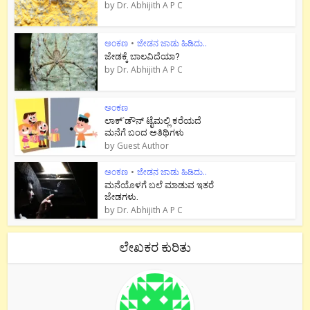
by
Dr. Abhijith A P C
ಅಂಕಣ
•
ಜೇಡನ ಜಾಡು ಹಿಡಿದು..
ಜೇಡಕ್ಕೆ ಬಾಲವಿದೆಯಾ?
by
Dr. Abhijith A P C
ಅಂಕಣ
ಲಾಕ್`ಡೌನ್ ಟೈಮಲ್ಲಿ ಕರೆಯದೆ
ಮನೆಗೆ ಬಂದ ಅತಿಥಿಗಳು
by
Guest Author
ಅಂಕಣ
•
ಜೇಡನ ಜಾಡು ಹಿಡಿದು..
ಮನೆಯೊಳಗೆ ಬಲೆ ಮಾಡುವ ಇತರೆ
ಜೇಡಗಳು.
by
Dr. Abhijith A P C
ಲೇಖಕರ ಕುರಿತು