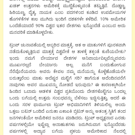
ಖಡಕ್ ಉತ್ತರಗಳು ಅಮೆರಿಕಕ್ಕೆ ಮುಟ್ಟಿಕೊಳ್ಳುವಂತೆ ತಟ್ಟುತ್ತಿವೆ. ದೊಡ್ಡಣ್ಣ
,
ಹಿರಿಯಣ್ಣ
,
ದೈತ್ಯ
,
ನಾಯಕ ಎಂಬ ಪದಗಳಿಂದ ಕೂಡಿದ ಉಪಮೇಯಗಳ
ಹೊಗಳಿಕೆಗಳ ಕಾಲ ಮುಗಿದು ಇಂದಿಗೆ ದಶಕಗಳೇ ಕಳೆದಿವೆ.
10
% ಅಮೇರಿಕ
ಒಂದೆಡೆಯಾದರೆ
90
% ವಿಶ್ವದ ಇತರ ದೇಶಗಳು ಇನ್ನೊಂದೆಡೆ ಎಂಬುದ ಅದು
ಮನವರಿಕೆ ಮಾಡಿಕೊಳ್ಳಬೇಕು.
ಟ್ರಂಪ್ ಚುನಾವಣೆಯಲ್ಲಿ ಅಬ್ಬರಿದ ಮಾತ್ರಕ್ಕೆ
,
ಆತ ಆ ಮಾತುಗಳಿಗೆ ಪೂರಕವಾಗಿ
ನಡೆದುಕೊಳ್ಳುತ್ತಿರುವ ಮಾತ್ರಕ್ಕೆ ವಿಶ್ವವೇಕೆ ಆ ತಾಳಕ್ಕೆ ತಕ್ಕಂತೆ ಕುಣಿಯಬೇಕು
?
ಇಂದು ನಮಗೆ ಬೇರ್ಯಾವ ದೇಶಗಳ ಅನಿವಾರ್ಯವಿಲ್ಲವೆನ್ನುವವರು
ಮೂರ್ಖರಲ್ಲದೆ ಬೇರ್ಯಾರು ಅಲ್ಲ. ಮನೆಗೆ ಬಂದುಹೋಗುವ
ನೆರೆವೊರೆಯವರು ಅವರು ಕೇವಲ ನಮ್ಮ ಮನೆಯನ್ನು ಕೊಳ್ಳೆಹೊಡೆಯಲೇ
ಬರುತ್ತಾರೆಂಬ ಮಾತು ಅದೆಷ್ಟರ ಮಟ್ಟಿಗೆ ಸರಿ
?
ಹಾಗೆನುತ ಅದೆಂದಿನವರೆಗೆ
ನಾವುಗಳು ಅವರ ಮುಖವನ್ನು ನೋಡದೆ ಇರುವುದು
?
ಈ ಕಾರಣಕ್ಕಾಗಿಯೇ
ಹಿಂದಿನ ಒಬಾಮ ಆಡಳಿತ ವಿಶ್ವದ ಪ್ರತಿಯೊಂದು ದೇಶಗಳೊಟ್ಟಿಗೂ ಒಂದಲ್ಲ
ಒಂದು ಬಗೆಯಲ್ಲಿ ಉತ್ತಮ ಸಂಬಧವನ್ನು ಬೆಳೆಸಲು ಇಚ್ಛಿಸುತ್ತಿತ್ತು. ಆದರೆ ಈ
ಒಂದು ಸರಳ ಫಾರ್ಮುಲಾ ಟ್ರಂಪ್ ಅಭಿಮಾನಿಗಳಿಗೆ ತಿಳಿಯಲಿಲ್ಲ. ಅಂದು
ಒತ್ತಲು ಬಟನ್ ಒಂದಿದೆ ಏನುತಾ ಏಕಾಏಕಿ ಬ್ರಿಟನ್ ಅನ್ನು ಅತಂತ್ರ ಸ್ಥಿತಿಗೆ ತಂದ
ಜನಗಳಂತೆಯೇ ಅಮೆರಿಕದ ಜನರೂ ಮಾಡಿದರು. ಟ್ರಂಪ್ ಅಧ್ಯಕ್ಷನಾದ ಎರಡು
ವರ್ಷಗಳಲ್ಲಿಯೇ ಇಷ್ಟೆಲ್ಲಾ ಅನಾಹುತಗಳು ಜರುಗಿರುವಾಗ ಇನ್ನೊಂದೆರಡು
ವರ್ಷಗಳಲ್ಲಿ ಅದ್ಯಾವ ಬಗೆಯ ಪ್ರಳಯ ಅಮೇರಿಕಾದ ನೆಲದಲ್ಲಿ