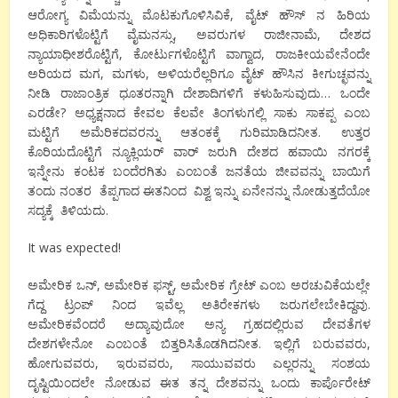
ಆರೋಗ್ಯ ವಿಮೆಯನ್ನು ಮೊಟಕುಗೊಳಿಸಿವಿಕೆ
,
ವೈಟ್ ಹೌಸ್ ನ ಹಿರಿಯ
ಅಧಿಕಾರಿಗಳೊಟ್ಟಿಗೆ ವೈಮನಸ್ಸು
,
ಅವರುಗಳ ರಾಜೀನಾಮೆ
,
ದೇಶದ
ನ್ಯಾಯಾಧೀಶರೊಟ್ಟಿಗೆ
,
ಕೋರ್ಟುಗಳೊಟ್ಟಿಗೆ ವಾಗ್ವಾದ
,
ರಾಜಕೀಯವೇನೆಂದೇ
ಅರಿಯದ ಮಗ
,
ಮಗಳು
,
ಅಳಿಯರೆಲ್ಲರಿಗೂ ವೈಟ್ ಹೌಸಿನ ಕೀಗುಚ್ಛವನ್ನು
ನೀಡಿ ರಾಜಾಂತ್ರಿಕ ಧೂತರನ್ನಾಗಿ ದೇಶಾದಿಗಳಿಗೆ ಕಳುಹಿಸುವುದು… ಒಂದೇ
ಎರಡೇ? ಅಧ್ಯಕ್ಷನಾದ ಕೇವಲ ಕೆಲವೇ ತಿಂಗಳುಗಲ್ಲಿ ಸಾಕು ಸಾಕಪ್ಪ ಎಂಬ
ಮಟ್ಟಿಗೆ ಅಮೆರಿಕದವರನ್ನು ಆತಂಕಕ್ಕೆ ಗುರಿಮಾಡಿದನೀತ. ಉತ್ತರ
ಕೊರಿಯದೊಟ್ಟಿಗೆ ನ್ಯೂಕ್ಲಿಯರ್ ವಾರ್ ಜರುಗಿ ದೇಶದ ಹವಾಯಿ ನಗರಕ್ಕೆ
ಇನ್ನೇನು ಕಂಟಕ ಬಂದೆರಗಿತು ಎಂಬಂತೆ ಜನತೆಯ ಜೀವವನ್ನು ಬಾಯಿಗೆ
ತಂದು ನಂತರ
ತೆಪ್ಪಗಾದ ಈತನಿಂದ
ವಿಶ್ವ
ಇನ್ನು ಏನೇನನ್ನು ನೋಡುತ್ತದೆಯೋ
ಸದ್ಯಕ್ಕೆ
ತಿಳಿಯದು.
It was expected!
ಅಮೇರಿಕ ಒನ್
,
ಅಮೇರಿಕ ಫಸ್ಟ್
,
ಅಮೇರಿಕ ಗ್ರೇಟ್ ಎಂಬ ಅರಚುವಿಕೆಯಲ್ಲೇ
ಗೆದ್ದ ಟ್ರಂಪ್ ನಿಂದ ಇವೆಲ್ಲ ಅತಿರೇಕಗಳು ಜರುಗಲೇಬೇಕಿದ್ದವು.
ಅಮೇರಿಕವೆಂದರೆ ಅದ್ಯಾವುದೋ ಅನ್ಯ ಗ್ರಹದಲ್ಲಿರುವ ದೇವತೆಗಳ
ದೇಶಗಳೇನೋ ಎಂಬಂತೆ ಬಿತ್ತರಿಸಿತೊಡಗಿದನೀತ. ಇಲ್ಲಿಗೆ ಬರುವವರು
,
ಹೋಗುವವರು
,
ಇರುವವರು
,
ಸಾಯುವವರು ಎಲ್ಲರನ್ನು ಸಂಶಯ
ದೃಷ್ಟಿಯಿಂದಲೇ ನೋಡುವ ಈತ ತನ್ನ ದೇಶವನ್ನು ಒಂದು ಕಾರ್ಪೊರೇಟ್