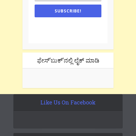
SUBSCRIBE!
One e-mail a week. We don't spam.
Don't forget to check the promotional
tab if you are using gmail.
ಫೇಸ್’ಬುಕ್’ನಲ್ಲಿ ಲೈಕ್ ಮಾಡಿ
Like Us On Facebook