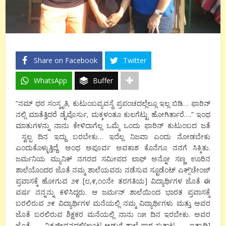
Share on Facebook
Twitter
WhatsApp
Buffer
“
ನಮ್ ಥರ ಸಂಸ್ಕೃತಿ, ಕುಟುಂಬವ್ಯವಸ್ಥೆ ಪ್ರಪಂಚದಲ್ಲೆಲ್ಲೂ ಇಲ್ಲ ಬಿಡಿ… ಫಾರಿನ್
ನಲ್ಲಿ ಮಾತೆತ್ತಿದರೆ ಡೈವೊರ್ಸು, ಮಕ್ಕಳಂತೂ ಕುಲಗೆಟ್ಟು ಹೋಗಿರ್ತಾರೆ….
”
ಇಂಥ
ಮಾತುಗಳನ್ನು ನಾನು ಕೇಳಿದಾಗೆಲ್ಲ ಒಮ್ಮೆ ಒಂದು ಫಾರಿನ್ ಕುಟುಂಬದ ಜತೆ
ಸ್ವಲ್ಪ ದಿನ ಇದ್ದು ಬರಬೇಕು… ಇದೆಲ್ಲ ನಿಜವಾ ಎಂದು ನೋಡಬೇಕು
ಎಂದುಕೊಳ್ಳುತ್ತಿದ್ದೆ. ಅಂಥ ಅಪೂರ್ವ ಅವಕಾಶ ಕೊನೆಗೂ ನನಗೆ ಸಿಕ್ಕಿತು.
ಜರ್ಮನಿಯ ಮ್ಯುನಿಕ್ ನಗರದ ಸಮೀಪದ ಲಾಫ್ ಅನ್ನೋ ಸಣ್ಣ ಊರಿನ
ಶಾಲೆಯೊಂದರ ಜೊತೆ ನಮ್ಮ ಶಾಲೆಯವರು ನಡೆಸುವ ಸ್ಟೂಡೆಂಟ್ ಎಕ್ಸ್’ಚೇಂಜ್
ಪ್ರವಾಸಕ್ಕೆ ಹೋಗುವ ೨೯ [೮,೯,೧೦ನೇ ತರಗತಿಯ] ವಿದ್ಯಾರ್ಥಿಗಳ ಜೊತೆ ಈ
ವರ್ಷ ನನ್ನನ್ನು ಕಳಿಸಿದ್ದರು. ಆ ಜರ್ಮನ್ ಶಾಲೆಯಿಂದ ಭಾರತ ಪ್ರವಾಸಕ್ಕೆ
ಬರಲಿರುವ ೨೯ ವಿದ್ಯಾರ್ಥಿಗಳ ಮನೆಯಲ್ಲಿ ನಮ್ಮ ವಿದ್ಯಾರ್ಥಿಗಳು ಮತ್ತು ಅವರ
ಜೊತೆ ಬರಲಿರುವ ಶಿಕ್ಷಕರ ಮನೆಯಲ್ಲಿ ನಾನು ೧೫ ದಿನ ಇರಬೇಕು. ಅವರ
ಜೊತೆ ನಿತ್ಯಜೀವನದಲ್ಲಿ[ಊಟ-ಅಡುಗೆ-ಶಾಲೆ-ಪಾಠ-ಸುತ್ತಾಟ ಇತ್ಯಾದಿ]