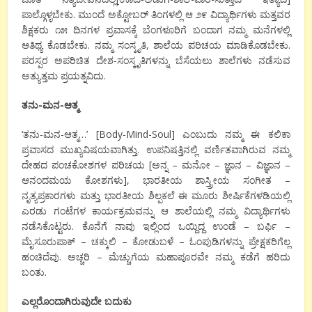
ಪಾಲ್ಗೊಳ್ಳಬೇಕು. ಮುಂದೆ ಅಕ್ಟೋಬರ್ ತಿಂಗಳಲ್ಲಿ ಆ ೨೯ ವಿದ್ಯಾರ್ಥಿಗಳು ಮತ್ತವರ
ಶಿಕ್ಷಕರು ೧೫ ದಿನಗಳ ಪ್ರವಾಸಕ್ಕೆ ಬೆಂಗಳೂರಿಗೆ ಬಂದಾಗ ನಮ್ಮ ಮನೆಗಳಲ್ಲಿ
ಆತಿಥ್ಯ ಕೊಡಬೇಕು. ನಮ್ಮ ಸಂಸ್ಕೃತಿ, ಶಾಲೆಯ ಪರಿಚಯ ಮಾಡಿಕೊಡಬೇಕು.
ಪರಸ್ಪರ ಅಪರಿಚಿತ ದೇಶ-ಸಂಸ್ಕೃತಿಗಳನ್ನು ಬೆಸೆಯಲು ಶಾಲೆಗಳು ನಡೆಸುವ
ಅತ್ಯುತ್ತಮ ಪ್ರಯತ್ನವಿದು.
ತನು-ಮನ-ಆತ್ಮ
‘
ತನು-ಮನ-ಆತ್ಮ…
’
[Body-Mind-Soul]
ಎಂಬುದು ನಮ್ಮ ಈ ಕಲಿಕಾ
ಪ್ರವಾಸದ ಮುಖ್ಯವಿಷಯವಾಗಿತ್ತು. ಉಪನಿಷತ್ತಿನಲ್ಲಿ ವರ್ಣಿತವಾಗಿರುವ ನಮ್ಮ
ದೇಹದ ಪಂಚಕೋಶಗಳ ಪರಿಚಯ [ಅನ್ನ – ಮನೋ – ಜ್ಞಾನ – ವಿಜ್ಞಾನ –
ಆನಂದಮಯ ಕೋಶಗಳು], ಭಾರತೀಯ ಶಾಸ್ತ್ರೀಯ ಸಂಗೀತ –
ನೃತ್ಯಪ್ರಕಾರಗಳು ಮತ್ತು ಭಾರತೀಯ ಶಿಲ್ಪಕಲೆ ಈ ಮೂರು ಶೀರ್ಷಿಕೆಗಳಡಿಯಲ್ಲಿ
ಎರಡು ಗಂಟೆಗಳ ಕಾರ್ಯಕ್ರಮವನ್ನು ಆ ಶಾಲೆಯಲ್ಲಿ ನಮ್ಮ ವಿದ್ಯಾರ್ಥಿಗಳು
ನಡೆಸಿಕೊಟ್ಟರು. ಕೊನೆಗೆ ನಾವು ಇಲ್ಲಿಂದ ಒಯ್ದಿದ್ದ ಉಂಡೆ – ಬರ್ಫಿ –
ಮೈಸೂರುಪಾಕ್ – ಚಕ್ಕುಲಿ – ಕೋಡುಬಳೆ – ಓಂಪುಡಿಗಳನ್ನು ಪ್ರೇಕ್ಷಕರಿಗೆಲ್ಲ
ಹಂಚಿದೆವು. ಅಚ್ಚರಿ – ಮೆಚ್ಚುಗೆಯ ಮಹಾಪೂರವೇ ನಮ್ಮ ಕಡೆಗೆ ಹರಿದು
ಬಂತು.
ಎಲ್ಲರೊಂದಾಗಿರುವುದೇ ಬದುಕು