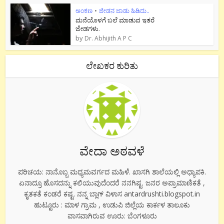
ಅಂಕಣ
•
ಜೇಡನ ಜಾಡು ಹಿಡಿದು..
ಮನೆಯೊಳಗೆ ಬಲೆ ಮಾಡುವ ಇತರೆ
ಜೇಡಗಳು.
by
Dr. Abhijith A P C
ಲೇಖಕರ ಕುರಿತು
ವೇದಾ ಅಠವಳೆ
ಪರಿಚಯ: ನಾನೊಬ್ಬ‌ ಮಧ್ಯಮವರ್ಗದ‌ ಮಹಿಳೆ. ಖಾಸಗಿ ಶಾಲೆಯಲ್ಲಿ ಅಧ್ಯಾಪಕಿ.
ಏನಾದ್ರೂ ಹೊಸದನ್ನು ಕಲಿಯುವುದೆಂದರೆ ನನಗಿಷ್ಟ‌. ಜನರ‌ ಅಪ್ರಾಮಾಣಿಕತೆ ,
ಕೃತಕತೆ ಕಂಡರೆ ಕಷ್ಟ‌. ನನ್ನ‌ ಬ್ಲಾಗ್ ವಿಳಾಸ‌ antardrushti.blogspot.in
ಹುಟ್ಟೂರು : ಮಾಳ‌ ಗ್ರಾಮ‌ , ಉಡುಪಿ ಜಿಲ್ಲೆಯ‌ ಕಾರ್ಕಳ‌ ತಾಲೂಕು
ವಾಸವಾಗಿರುವ ಊರು: ಬೆಂಗಳೂರು