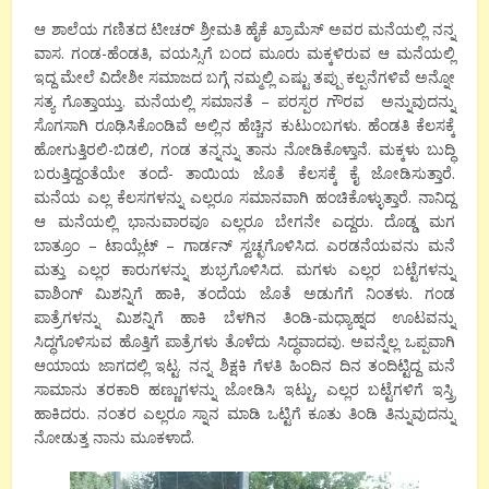
ಆ ಶಾಲೆಯ ಗಣಿತದ ಟೀಚರ್ ಶ್ರೀಮತಿ ಹೈಕೆ ಖ್ರಾಮೆಸ್ ಅವರ ಮನೆಯಲ್ಲಿ ನನ್ನ
ವಾಸ. ಗಂಡ-ಹೆಂಡತಿ, ವಯಸ್ಸಿಗೆ ಬಂದ ಮೂರು ಮಕ್ಕಳಿರುವ ಆ ಮನೆಯಲ್ಲಿ
ಇದ್ದ ಮೇಲೆ ವಿದೇಶೀ ಸಮಾಜದ ಬಗ್ಗೆ ನಮ್ಮಲ್ಲಿ ಎಷ್ಟು ತಪ್ಪು ಕಲ್ಪನೆಗಳಿವೆ ಅನ್ನೋ
ಸತ್ಯ ಗೊತ್ತಾಯ್ತು. ಮನೆಯಲ್ಲಿ ಸಮಾನತೆ – ಪರಸ್ಪರ ಗೌರವ ಅನ್ನುವುದನ್ನು
ಸೊಗಸಾಗಿ ರೂಢಿಸಿಕೊಂಡಿವೆ ಅಲ್ಲಿನ ಹೆಚ್ಚಿನ ಕುಟುಂಬಗಳು. ಹೆಂಡತಿ ಕೆಲಸಕ್ಕೆ
ಹೋಗುತ್ತಿರಲಿ-ಬಿಡಲಿ, ಗಂಡ ತನ್ನನ್ನು ತಾನು ನೋಡಿಕೊಳ್ತಾನೆ. ಮಕ್ಕಳು ಬುದ್ಧಿ
ಬರುತ್ತಿದ್ದಂತೆಯೇ ತಂದೆ- ತಾಯಿಯ ಜೊತೆ ಕೆಲಸಕ್ಕೆ ಕೈ ಜೋಡಿಸುತ್ತಾರೆ.
ಮನೆಯ ಎಲ್ಲ ಕೆಲಸಗಳನ್ನು ಎಲ್ಲರೂ ಸಮಾನವಾಗಿ ಹಂಚಿಕೊಳ್ಳುತ್ತಾರೆ. ನಾನಿದ್ದ
ಆ ಮನೆಯಲ್ಲಿ ಭಾನುವಾರವೂ ಎಲ್ಲರೂ ಬೇಗನೇ ಎದ್ದರು. ದೊಡ್ಡ ಮಗ
ಬಾತ್ರೂಂ – ಟಾಯ್ಲೆಟ್ – ಗಾರ್ಡನ್ ಸ್ವಚ್ಛಗೊಳಿಸಿದ. ಎರಡನೆಯವನು ಮನೆ
ಮತ್ತು ಎಲ್ಲರ ಕಾರುಗಳನ್ನು ಶುಭ್ರಗೊಳಿಸಿದ. ಮಗಳು ಎಲ್ಲರ ಬಟ್ಟೆಗಳನ್ನು
ವಾಶಿಂಗ್ ಮಿಶನ್ನಿಗೆ ಹಾಕಿ, ತಂದೆಯ ಜೊತೆ ಅಡುಗೆಗೆ ನಿಂತಳು. ಗಂಡ
ಪಾತ್ರೆಗಳನ್ನು ಮಿಶನ್ನಿಗೆ ಹಾಕಿ ಬೆಳಗಿನ ತಿಂಡಿ-ಮಧ್ಯಾಹ್ನದ ಊಟವನ್ನು
ಸಿದ್ಧಗೊಳಿಸುವ ಹೊತ್ತಿಗೆ ಪಾತ್ರೆಗಳು ತೊಳೆದು ಸಿದ್ಧವಾದವು. ಅವನ್ನೆಲ್ಲ ಒಪ್ಪವಾಗಿ
ಆಯಾಯ ಜಾಗದಲ್ಲಿ ಇಟ್ಟ. ನನ್ನ ಶಿಕ್ಷಕಿ ಗೆಳತಿ ಹಿಂದಿನ ದಿನ ತಂದಿಟ್ಟಿದ್ದ ಮನೆ
ಸಾಮಾನು ತರಕಾರಿ ಹಣ್ಣುಗಳನ್ನು ಜೋಡಿಸಿ ಇಟ್ಟು, ಎಲ್ಲರ ಬಟ್ಟೆಗಳಿಗೆ ಇಸ್ತ್ರಿ
ಹಾಕಿದರು. ನಂತರ ಎಲ್ಲರೂ ಸ್ನಾನ ಮಾಡಿ ಒಟ್ಟಿಗೆ ಕೂತು ತಿಂಡಿ ತಿನ್ನುವುದನ್ನು
ನೋಡುತ್ತ ನಾನು ಮೂಕಳಾದೆ.