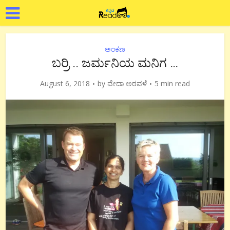
ಅಂಕಣ
ಬರ್ರಿ .. ಜರ್ಮನಿಯ ಮನಿಗ …
August 6, 2018
by
ವೇದಾ ಅಠವಳೆ
5 min read