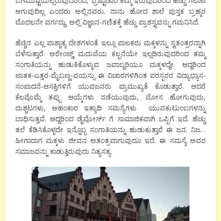
ಬಿಗಿಮುಷ್ಟಿಯಲ್ಲಿರುವುದರಿಂದ, ಭ್ರಷ್ಟಾಚಾರ ಕಮ್ಮಿ ಇರುವುದರಿಂದ ಹೆಚ್ಚು ಗಲಾಟೆ
ಆಗುವುದಿಲ್ಲ ಎಂದರು ಅಲ್ಲಿನವರು. ನಾನು ಹೋದ ಶಾಲೆ ಪುಸ್ತಕ ಬ್ರಹ್ಮರ
ಮೊದಲನೇ ವರ್ಗದ್ದು. ಅಲ್ಲಿ ವಿಜ್ಞಾನ-ಗಣಿತಕ್ಕೆ ಹೆಚ್ಚು ಪ್ರಾಶಸ್ತ್ಯವನ್ನು ಗಮನಿಸಿದೆ.
ಹೆಚ್ಚಿನ ಎಲ್ಲ ಪಾಶ್ಚಾತ್ಯ ದೇಶಗಳಂತೆ ಇಲ್ಲೂ ಪಾಲಕರು ಮಕ್ಕಳನ್ನು ಸ್ವತಂತ್ರರನ್ನಾಗಿ
ಬೆಳೆಸುತ್ತಾರೆ. ಅರೇಂಜ್ಡ್ ಮದುವೆಯ ಕಲ್ಪನೆಯೇ ಇಲ್ಲದಿರುವುದರಿಂದ ತಮ್ಮ
ಸಂಗಾತಿಯನ್ನು ಹುಡುಕಿಕೊಳ್ಳುವ ಜವಾಬ್ದರಿಯೂ ಮಕ್ಕಳದ್ದೇ. ಆದ್ದರಿಂದ
ಜಾತಕ-ಎತ್ತರ-ಮೈಬಣ್ಣ-ವಯಸ್ಸು ಈ ವಿಚಾರಗಳಿಗಿಂತ ಪರಸ್ಪರರ ವಿದ್ಯಾಭ್ಯಾಸ-
ಸಂಪಾದನೆ-ಆಸಕ್ತಿಗಳಿಗೆ ಯುವಜನರು ಪ್ರಾಮುಖ್ಯತೆ ಕೊಡುತ್ತಾರೆ. ಆದರೆ
ಕೆಲವೊಮ್ಮೆ ತಪ್ಪು ಆಯ್ಕೆಗಳು ನಡೆಯುವುದು, ಮೋಸ ಹೋಗುವುದು,
ದುಶ್ಚಟಗಳು, ಅಹಂಕಾರ ಇತ್ಯಾದಿ ಸಮಸ್ಯೆಗಳು ಯುವಕುಟುಂಬಗಳನ್ನು
ಬಾಧಿಸುತ್ತವೆ. ಆದ್ದರಿಂದ ಡೈವೋರ್ಸ್ ಗೆ ಸಾಮಾಜಿಕವಾಗಿ ಒಪ್ಪಿಗೆ ಇದೆ. ಹೆಚ್ಚು
ತಲೆ ಕೆಡಿಸಿಕೊಳ್ಳದೇ ಇನ್ನೊಬ್ಬ ಸಂಗಾತಿಯನ್ನು ಹುಡುಕುತ್ತಾರೆ ಈ ಜನ. ನಿಜ…
ಹೀಗಾದಾಗ ಮಕ್ಕಳು ಜೀವನ ಅತಂತ್ರವಾಗುವುದೂ ಇದೆ. ಈ ಸಮಸ್ಯೆ ಅವರ
ಸಮಾಜವನ್ನು ಕಾಡುತ್ತಿರುವುದು ನಿತ್ಯಸತ್ಯ.