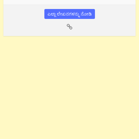
ಎಲ್ಲಾ ಲೇಖನಗಳನ್ನು ನೋಡಿ