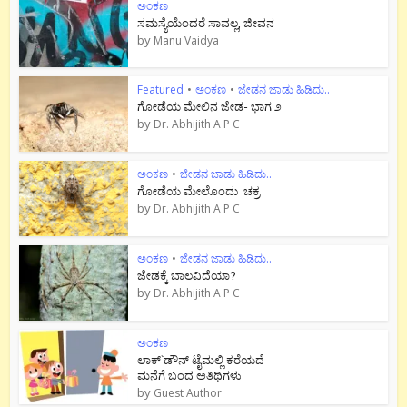
ಅಂಕಣ
ಸಮಸ್ಯೆಯೆಂದರೆ ಸಾವಲ್ಲ, ಜೀವನ
by
Manu Vaidya
Featured
•
ಅಂಕಣ
•
ಜೇಡನ ಜಾಡು ಹಿಡಿದು..
ಗೋಡೆಯ ಮೇಲಿನ ಜೇಡ- ಭಾಗ ೨
by
Dr. Abhijith A P C
ಅಂಕಣ
•
ಜೇಡನ ಜಾಡು ಹಿಡಿದು..
ಗೋಡೆಯ ಮೇಲೊಂದು ಚಕ್ರ
by
Dr. Abhijith A P C
ಅಂಕಣ
•
ಜೇಡನ ಜಾಡು ಹಿಡಿದು..
ಜೇಡಕ್ಕೆ ಬಾಲವಿದೆಯಾ?
by
Dr. Abhijith A P C
ಅಂಕಣ
ಲಾಕ್`ಡೌನ್ ಟೈಮಲ್ಲಿ ಕರೆಯದೆ
ಮನೆಗೆ ಬಂದ ಅತಿಥಿಗಳು
by
Guest Author