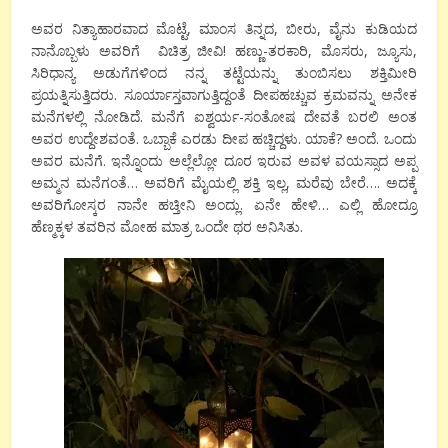
ಅವರ ನಿತ್ಯಾಹಾರವಾದ ಮೊಟ್ಟೆ, ಮಾಂಸ ತಿನ್ನದ, ಬೀರು, ವೈನು ಕುಡಿಯದ
ನಾನೊಬ್ಬಳು ಅವರಿಗೆ ವಿಚಿತ್ರ ಜೀವಿ! ಹಣ್ಣು-ತರಕಾರಿ, ಮೊಸರು, ಜ್ಯೂಸು,
ಸಿರಿಧಾನ್ಯ ಅಡುಗೆಗಳಿಂದ ನನ್ನ ತಟ್ಟೆಯನ್ನು ತುಂಬಿಸಲು ಶಕ್ತಿಮೀರಿ
ಪ್ರಯತ್ನಿಸುತ್ತಿದರು. ಸೂರ್ಯಾಸ್ತವಾಗುತ್ತಿದ್ದಂತೆ ದೀಪಹಚ್ಚುವ ಕ್ರಮವನ್ನು ಅನೇಕ
ಮನೆಗಳಲ್ಲಿ ನೋಡಿದೆ. ಮನೆಗೆ ಐಶ್ವರ್ಯ-ಸಂತೋಷ ದೇವತೆ ಬರಲಿ ಅಂತ
ಅವರ ಉದ್ದೇಶವಂತೆ. ಒಬ್ಬಾಕೆ ಎರಡು ದೀಪ ಹಚ್ಚಿದ್ದಳು. ಯಾಕೆ? ಅಂದೆ. ಒಂದು
ಅವರ ಮನೆಗೆ. ಇನ್ನೊಂದು ಅಲ್ಲೆಲ್ಲೋ ದೂರ ಇರುವ ಅವಳ ವಯಸ್ಸಾದ ಅಪ್ಪ
ಅಮ್ಮನ ಮನೆಗಂತೆ… ಅವರಿಗೆ ಮೈಯಲ್ಲಿ ಶಕ್ತಿ ಇಲ್ಲ, ಮರೆವು ಬೇರೆ…. ಅದಕ್ಕೆ
ಅವರಿಗೋಸ್ಕರ ನಾನೇ ಹಚ್ತೀನಿ ಅಂದ್ಲು. ಏನೇ ಹೇಳಿ… ಎಲ್ಲಿ ಹೋದ್ರೂ
ಹೆಣ್ಮಕ್ಕಳ ತವರಿನ ಮೋಹ ಮಾತ್ರ ಒಂದೇ ಥರ ಅನಿಸಿತು.