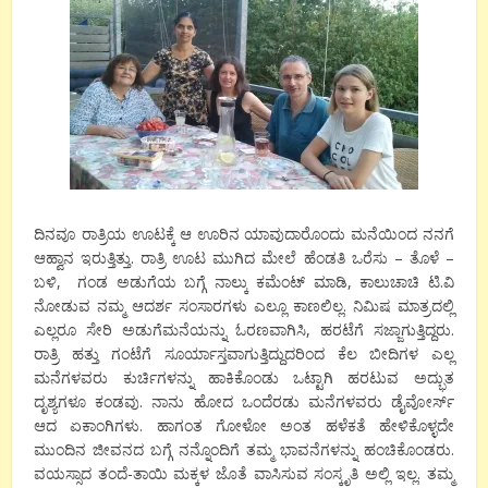
ದಿನವೂ ರಾತ್ರಿಯ ಊಟಕ್ಕೆ ಆ ಊರಿನ ಯಾವುದಾರೊಂದು ಮನೆಯಿಂದ ನನಗೆ
ಆಹ್ವಾನ ಇರುತ್ತಿತ್ತು. ರಾತ್ರಿ ಊಟ ಮುಗಿದ ಮೇಲೆ ಹೆಂಡತಿ ಒರೆಸು – ತೊಳೆ –
ಬಳಿ, ಗಂಡ ಅಡುಗೆಯ ಬಗ್ಗೆ ನಾಲ್ಕು ಕಮೆಂಟ್ ಮಾಡಿ, ಕಾಲುಚಾಚಿ ಟಿ.ವಿ
ನೋಡುವ ನಮ್ಮ ಆದರ್ಶ ಸಂಸಾರಗಳು ಎಲ್ಲೂ ಕಾಣಲಿಲ್ಲ. ನಿಮಿಷ ಮಾತ್ರದಲ್ಲಿ
ಎಲ್ಲರೂ ಸೇರಿ ಅಡುಗೆಮನೆಯನ್ನು ಓರಣವಾಗಿಸಿ, ಹರಟೆಗೆ ಸಜ್ಜಾಗುತ್ತಿದ್ದರು.
ರಾತ್ರಿ ಹತ್ತು ಗಂಟೆಗೆ ಸೂರ್ಯಾಸ್ತವಾಗುತ್ತಿದ್ದುದರಿಂದ ಕೆಲ ಬೀದಿಗಳ ಎಲ್ಲ
ಮನೆಗಳವರು ಕುರ್ಚಿಗಳನ್ನು ಹಾಕಿಕೊಂಡು ಒಟ್ಟಾಗಿ ಹರಟುವ ಅದ್ಭುತ
ದೃಶ್ಯಗಳೂ ಕಂಡವು. ನಾನು ಹೋದ ಒಂದೆರಡು ಮನೆಗಳವರು ಡೈವೋರ್ಸ್
ಆದ ಏಕಾಂಗಿಗಳು. ಹಾಗಂತ ಗೋಳೋ ಅಂತ ಹಳೆಕತೆ ಹೇಳಿಕೊಳ್ಳದೇ
ಮುಂದಿನ ಜೀವನದ ಬಗ್ಗೆ ನನ್ನೊಂದಿಗೆ ತಮ್ಮ ಭಾವನೆಗಳನ್ನು ಹಂಚಿಕೊಂಡರು.
ವಯಸ್ಸಾದ ತಂದೆ-ತಾಯಿ ಮಕ್ಕಳ ಜೊತೆ ವಾಸಿಸುವ ಸಂಸ್ಕೃತಿ ಅಲ್ಲಿ ಇಲ್ಲ. ತಮ್ಮ