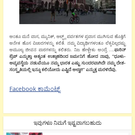
ಅಂತೂ ಮನೆ ವಾಸ, ಮ್ಯುನಿಕ್, ಆಲ್ಫ್ಸ್ ಪರ್ವತಗಳ ಪ್ರವಾಸ ಮುಗಿಸುವ ಹೊತ್ತಿಗೆ
ಅನೇಕ ಹೊಸ ವಿಚಾರಗಳನ್ನು ಕಲಿತೆ. ನಮ್ಮ ವಿದ್ಯಾರ್ಥಿಗಳಂತೂ ಲೆಕ್ಕವಿಲ್ಲದಷ್ಟು
ಅಮೂಲ್ಯ ಜೀವನ ಪಾಠಗಳನ್ನು ಕಲಿತರು. ನಿಜ ಹೇಳ್ಬೇಕು ಅಂದ್ರೆ …..
ಫಾರಿನ್
ಟ್ರಿಪ್ ಎನ್ನುತ್ತಾ ಅತ್ಯಂತ ಉತ್ಸಾಹದಿಂದ ಜರ್ಮನಿಗೆ ಹೋದ ನಾವು, “ಧೂಳು-
ಅವ್ಯವಸ್ಥೆಯ ನಡುವೆಯೂ ನಮ್ಮ ಭಾರತ ಎಷ್ಟು ಸುಂದರವಾಗಿದೆ! ನಮ್ಮ ದೇಶ-
ಸಂಸ್ಕೃತಿಯಲ್ಲಿ ಇನ್ನೂ ಕಲಿಯೋದು ಎಷ್ಟಿದೆ ಅಲ್ವಾ!!” ಎನ್ನುತ್ತ ಮರಳಿದೆವು.
Facebook ಕಾಮೆಂಟ್ಸ್
ಇವುಗಳೂ ನಿಮಗೆ ಇಷ್ಟವಾಗಬಹುದು