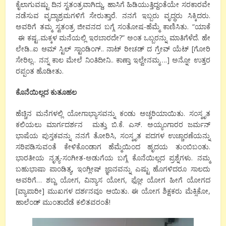
ಕೈಲಾಗುವಷ್ಟು ದಿನ ಸ್ವತಂತ್ರವಾಗಿದ್ದು, ಹಾಸಿಗೆ ಹಿಡಿಯುತ್ತಿದ್ದಂತೆಯೇ ಸರಕಾರವೇ
ನಡೆಸುವ ವೃದ್ಧಾಶ್ರಮಗಳಿಗೆ ಸೇರುತ್ತಾರೆ. ನನಗೆ ಇಬ್ಬರು ವೃದ್ಧರು ಸಿಕ್ಕಿದರು.
ಅವರಿಗೆ ತಮ್ಮ ಸ್ವತಂತ್ರ ಜೀವನದ ಬಗ್ಗೆ ಸಂತೋಷ-ಹೆಮ್ಮೆ ಕಾಣಿಸಿತು. “ಯಾಕೆ
ಈ ಕಷ್ಟ..ಮಕ್ಕಳ ಮನೆಯಲ್ಲಿ ಇರಬಾರದೇ?” ಅಂತ ಒಬ್ಬರನ್ನು ಮಾತಿಗೆಳೆದೆ. ಹೇ
ಲೇಡಿ..ಐ ಆಮ್ ಸ್ಟಿಲ್ ಸ್ಟಾಂಡಿಂಗ್.. ನಾಟ್ ರೀಚಡ್ ದ ಗ್ರೇವ್ ಯೆಟ್ [ಗೋರಿ
ಸೇರಿಲ್ಲ.. ನನ್ನ ಕಾಲ ಮೇಲೆ ನಿಂತಿದೀನಿ.. ಕಾಣ್ತಾ ಇಲ್ವೇನಮ್ಮ….] ಅನ್ನೋ ಉತ್ತರ
ರಪ್ಪಂತ ಹೊಡೀತು.
ಕೊನೆಯಿಲ್ಲದ ಕುತೂಹಲ
ಹೆಚ್ಚಿನ ಮನೆಗಳಲ್ಲಿ ಯೋಗಾಭ್ಯಾಸವನ್ನು ಕಂಡು ಅಚ್ಚರಿಯಾಯಿತು. ಸಂಸ್ಕೃತ
ಕಲಿಯಲು ಮಾರ್ಗದರ್ಶನ ಮತ್ತು ಬಿ.ಕೆ. ಎಸ್. ಅಯ್ಯಂಗಾರರ ಜರ್ಮನ್
ಭಾಷೆಯ ಪುಸ್ತಕವನ್ನು ನನಗೆ ತೋರಿಸಿ, ಸಂಸ್ಕೃತ ಪದಗಳ ಉಚ್ಚಾರಣೆಯನ್ನು
ಸರಿಪಡಿಸುವಂತೆ ಕೇಳಿಕೊಂಡಾಗ ಹೆಮ್ಮೆಯಿಂದ ಹೃದಯ ತುಂಬಿಬಂತು.
ಭಾರತೀಯ ನೃತ್ಯ-ಸಂಗೀತ-ಅಡುಗೆಯ ಬಗ್ಗೆ ಕೊನೆಯಿಲ್ಲದ ಪ್ರಶ್ನೆಗಳು. ನಮ್ಮ
ಬಹುಭಾಷಾ ಪಾಂಡಿತ್ಯ, ಇಂಗ್ಲೀಷ್ ಜ್ಞಾನವನ್ನು ಎಷ್ಟು ಹೊಗಳಿದರೂ ಸಾಲದು
ಅವರಿಗೆ… ಶಬ್ದ ಯೋಗ, ವಿನ್ಯಾಸ ಯೋಗ, ಫ್ಲೋ ಯೋಗ ಹೀಗೆ ಯೋಗದ
[ವ್ಯಾಪಾರೀ] ಮುಖಗಳ ದರ್ಶನವೂ ಆಯಿತು. ಈ ಯೋಗ ಶಿಕ್ಷಕರು ಮೆಕ್ಸಿಕೋ,
ಹಾಲೆಂಡ್ ಮುಂತಾದೆಡೆ ಕಲಿತವರಂತೆ!