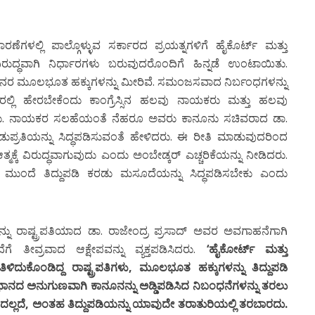
ಗಳಲ್ಲಿ ಪಾಲ್ಗೊಳ್ಳುವ ಸರ್ಕಾರದ ಪ್ರಯತ್ನಗಳಿಗೆ ಹೈಕೊರ್ಟ್ ಮತ್ತು
ುದ್ಧವಾಗಿ ನಿರ್ಧಾರಗಳು ಬರುವುದರೊಂದಿಗೆ ಹಿನ್ನಡೆ ಉಂಟಾಯಿತು.
ಜನರ ಮೂಲಭೂತ ಹಕ್ಕುಗಳನ್ನು ಮೀರಿವೆ. ಸಮಂಜಸವಾದ ನಿರ್ಬಂಧಗಳನ್ನು
ಲ್ಲಿ ಹೇರಬೇಕೆಂದು ಕಾಂಗ್ರೆಸ್ಸಿನ ಹಲವು ನಾಯಕರು ಮತ್ತು ಹಲವು
ಸಿದರು. ನಾಯಕರ ಸಲಹೆಯಂತೆ ನೆಹರೂ ಅವರು ಕಾನೂನು ಸಚಿವರಾದ ಡಾ.
ರಡುಪ್ರತಿಯನ್ನು ಸಿದ್ಧಪಡಿಸುವಂತೆ ಹೇಳಿದರು. ಈ ರೀತಿ ಮಾಡುವುದರಿಂದ
್ಕೆ ವಿರುದ್ಧವಾಗುವುದು ಎಂದು ಅಂಬೇಡ್ಕರ್ ಎಚ್ಚರಿಕೆಯನ್ನು ನೀಡಿದರು.
ಮುಂದೆ ತಿದ್ದುಪಡಿ ಕರಡು ಮಸೂದೆಯನ್ನು ಸಿದ್ಧಪಡಿಸಬೇಕು ಎಂದು
್ನು ರಾಷ್ಟ್ರಪತಿಯಾದ ಡಾ. ರಾಜೇಂದ್ರ ಪ್ರಸಾದ್ ಅವರ ಅವಗಾಹನೆಗಾಗಿ
ೆ ತೀವ್ರವಾದ ಆಕ್ಷೇಪವನ್ನು ವ್ಯಕ್ತಪಡಿಸಿದರು.
‘ಹೈಕೋರ್ಟ್ ಮತ್ತು
ಳಿದುಕೊಂಡಿದ್ದ ರಾಷ್ಟ್ರಪತಿಗಳು, ಮೂಲಭೂತ ಹಕ್ಕುಗಳನ್ನು ತಿದ್ದುಪಡಿ
ಿಧಾನದ ಅನುಗುಣವಾಗಿ ಕಾನೂನನ್ನು ಅಡ್ಡಿಪಡಿಸಿದ ನಿಬಂಧನೆಗಳನ್ನು ತರಲು
 ಇದಲ್ಲದೆ, ಅಂತಹ ತಿದ್ದುಪಡಿಯನ್ನು ಯಾವುದೇ ತರಾತುರಿಯಲ್ಲಿ ತರಬಾರದು.