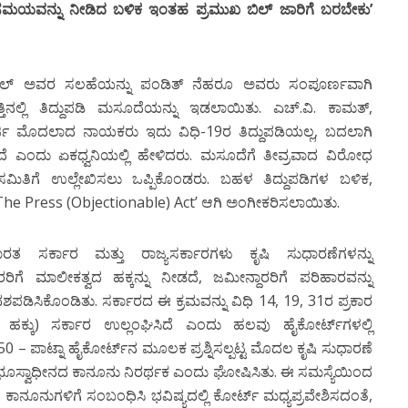
ು ಸಮಯವನ್ನು ನೀಡಿದ ಬಳಿಕ ಇಂತಹ ಪ್ರಮುಖ ಬಿಲ್ ಜಾರಿಗೆ ಬರಬೇಕು’
 ಪಟೇಲ್ ಅವರ ಸಲಹೆಯನ್ನು ಪಂಡಿತ್ ನೆಹರೂ ಅವರು ಸಂಪೂರ್ಣವಾಗಿ
ನಲ್ಲಿ ತಿದ್ದುಪಡಿ ಮಸೂದೆಯನ್ನು ಇಡಲಾಯಿತು. ಎಚ್.ವಿ. ಕಾಮತ್,
ಖರ್ಜಿ ಮೊದಲಾದ ನಾಯಕರು ಇದು ವಿಧಿ-19ರ ತಿದ್ದುಪಡಿಯಲ್ಲ, ಬದಲಾಗಿ
ೆ ಎಂದು ಏಕಧ್ವನಿಯಲ್ಲಿ ಹೇಳಿದರು. ಮಸೂದೆಗೆ ತೀವ್ರವಾದ ವಿರೋಧ
ಮಿತಿಗೆ ಉಲ್ಲೇಖಿಸಲು ಒಪ್ಪಿಕೊಂಡರು. ಬಹಳ ತಿದ್ದುಪಡಿಗಳ ಬಳಿಕ,
The Press (Objectionable) Act’
ಆಗಿ ಅಂಗೀಕರಿಸಲಾಯಿತು.
ಾರತ ಸರ್ಕಾರ ಮತ್ತು ರಾಜ್ಯಸರ್ಕಾರಗಳು ಕೃಷಿ ಸುಧಾರಣೆಗಳನ್ನು
ಿಗೆ ಮಾಲೀಕತ್ವದ ಹಕ್ಕನ್ನು ನೀಡದೆ, ಜಮೀನ್ದಾರರಿಗೆ ಪರಿಹಾರವನ್ನು
ಡಿಸಿಕೊಂಡಿತು. ಸರ್ಕಾರದ ಈ ಕ್ರಮವನ್ನು ವಿಧಿ 14, 19, 31ರ ಪ್ರಕಾರ
ವ ಹಕ್ಕು) ಸರ್ಕಾರ ಉಲ್ಲಂಘಿಸಿದೆ ಎಂದು ಹಲವು ಹೈಕೋರ್ಟ್‍ಗಳಲ್ಲಿ
950 – ಪಾಟ್ನಾ ಹೈಕೋರ್ಟ್‍ನ ಮೂಲಕ ಪ್ರಶ್ನಿಸಲ್ಪಟ್ಟ ಮೊದಲ ಕೃಷಿ ಸುಧಾರಣೆ
ಿಗೆ ಭೂಸ್ವಾಧೀನದ ಕಾನೂನು ನಿರರ್ಥಕ ಎಂದು ಘೋಷಿಸಿತು. ಈ ಸಮಸ್ಯೆಯಿಂದ
ೂನುಗಳಿಗೆ ಸಂಬಂಧಿಸಿ ಭವಿಷ್ಯದಲ್ಲಿ ಕೋರ್ಟ್ ಮಧ್ಯಪ್ರವೇಶಿಸದಂತೆ,