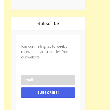
Subscribe
Join our mailing list to weekly
receive the latest articles from
our website
SUBSCRIBE!
One e-mail a week. We don't spam.
Don't forget to check the promotional
tab if you are using gmail.