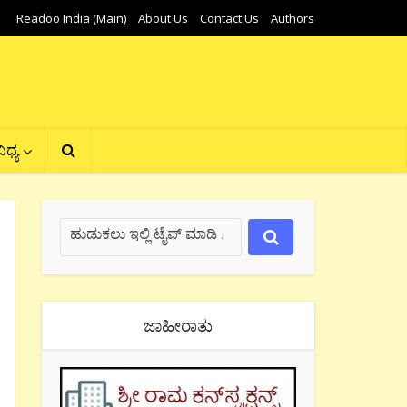
Readoo India (Main)
About Us
Contact Us
Authors
ಿಧ್ಯ
ಜಾಹೀರಾತು