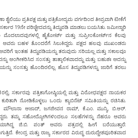
ಶೈಲಿಯು ಪ್ರತಿಪಕ್ಷ ಮತ್ತು ಪತ್ರಿಕೋದ್ಯಮ ವರ್ಗದಿಂದ ತೀವ್ರವಾಗಿ ಟೀಕೆಗೆ
ು ಸರ್ಕಾರ 19ನೇ ಪರಿಚ್ಛೇದವನ್ನು ತಿದ್ದುಪಡಿ ಮಾಡಲು ಬಯಸಿತು. ಜಮೀನ್ದಾರಿ
ರೀಕರಣ ಮೊದಲಾದವುಗಳಲ್ಲಿ ಹೈಕೋರ್ಟ್ ಮತ್ತು ಸುಪ್ರೀಂಕೋರ್ಟ್‍ನ ಕೆಲವು
ೂ ಅವರು ಬಹಳ ತೊಂದರೆಗೆ ಸಿಲುಕಿದ್ದರು. ಪಕ್ಷದ ಹಲವು ಮುಖಂಡರು
ವರಿಗೆ ಇಂತಹ ತಿದ್ದುಪಡಿಯನ್ನು ತರುವುದು ಸರಿಯಲ್ಲ ಮತ್ತು ಸಕಾಲವೂ
್ನು ಅಂಗೀಕರಿಸಿದ ಸಂಸತ್ತು ತಾತ್ಕಾಲಿಕವಾದದ್ದು ಮತ್ತು ಬಹುಶಃ ಅದನ್ನು
ನ್ನು ಸಂಸತ್ತು ಹೊಂದಿರಲಿಲ್ಲ. ಹೊಸ ತಿದ್ದುಪಡಿಗಳನ್ನು ಜಾರಿಗೆ ತರಲು
ರಲ್ಲಿ, ಸರ್ಕಾರವು ಪತ್ರಿಕಾಗೋಷ್ಠಿಯಲ್ಲಿ ಮತ್ತು ವಿರೋಧಪಕ್ಷದ ನಾಯಕರ
ಕುರಿತಾಗಿ ನೋಡಿಕೊಳ್ಳಲು ಒಂದು ಕ್ಯಾಬಿನೆಟ್ ಸಮಿತಿಯನ್ನು ರಚಿಸಿತು.
 ಮೌಲಾನಾ ಆಜಾದ್, ಜಗಜೀವನ ರಾಮ್, ಕೆ.ಎಂ. ಮುನ್ಶಿ, ಬಿ.ಆರ್.
ಇದ್ದರು. ತಮ್ಮ ಸಹೋದ್ಯೋಗಿಗಳಿಂದಲೂ ಸಲಹೆಗಳನ್ನು ನೆಹರೂ ಅವರು
ಿಯಾಗಿದ್ದ ಜಿ.ಬಿ. ಪಂತ್ ಅವರು ಪತ್ರದಲ್ಲಿ ಹೀಗೆ ಬರೆಯುತ್ತಾರೆ:
ಗುತ್ತಿದೆ. ಕೇಂದ್ರ ಮತ್ತು ರಾಜ್ಯ ಸರ್ಕಾರದ ವಿರುದ್ಧ ದುರುದ್ದೇಶಪೂರಿತವಾದ