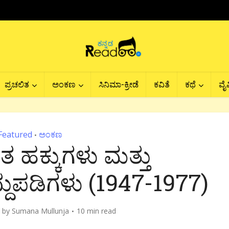
ಪ್ರಚಲಿತ
ಅಂಕಣ
ಸಿನಿಮಾ-ಕ್ರೀಡೆ
ಕವಿತೆ
ಕಥೆ
ವೈವ
Featured
ಅಂಕಣ
•
ಹಕ್ಕುಗಳು ಮತ್ತು
್ದುಪಡಿಗಳು (1947-1977)
by
Sumana Mullunja
10 min read