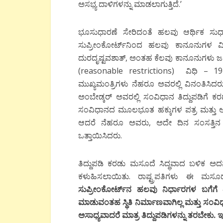
ಅಸಭ್ಯ ದಾಳಿಗಳನ್ನು ಮಾಡಲಾಗುತ್ತಿದೆ.’
ಭೂಸುಧಾರಣೆ ಸೇರಿದಂತೆ ಹಲವು ಆರ್ಥಿಕ ಸುಧಾರಣೆ
ಸುಪ್ರೀಂಕೋರ್ಟ್‍ನಿಂದ ಹಲವು ಕಾನೂನುಗಳ ವಿರ
ದುರದೃಷ್ಟವಶಾತ್, ಅಂತಹ ಕೆಲವು ಕಾನೂನುಗಳು 
(reasonable restrictions)
ವಿಧಿ – 19ರ
ಮುಖ್ಯಮಂತ್ರಿಗಳು ನೆಹರೂ ಅವರಲ್ಲಿ ವಿನಂತಿ
ಅಂಬೇಡ್ಕರ್ ಅವರಲ್ಲಿ ಸಂವಿಧಾನ ತಿದ್ದುಪಡಿಗೆ ಕ
ಸಂವಿಧಾನದ ಮೂಲಭೂತ ಹಕ್ಕುಗಳ ಪತ್ರ ಮತ್ತು ಆತ್ಮಕ
ಆದರೆ ನೆಹರೂ ಅವರು, ಅದೇ ದಿನ ಸಂಸತ್ತಿನ 
ಒತ್ತಾಯಿಸಿದರು.
ತಿದ್ದುಪಡಿ ಕರಡು ಮಸೂದೆ ಸಿದ್ಧವಾದ ಬಳಿಕ ಅದನ
ಕಳುಹಿಸಲಾಯಿತು. ರಾಷ್ಟ್ರಪತಿಗಳು ಈ ಮಸೂದೆಗ
ಸುಪ್ರೀಂಕೋರ್ಟ್‍ನ ಹಲವು ನಿರ್ಧಾರಗಳ ಬಗೆಗೆ ತಿ
ಮಾಡುವಂತಹ ಸ್ಥಿತಿ ನಿರ್ಮಾಣವಾಗಿಲ್ಲ ಮತ್ತು ಸಂವ
ಅಸಾಧ್ಯವಾದರೆ ಮಾತ್ರ ತಿದ್ದುಪಡಿಗಳನ್ನು ತರಬೇಕು.