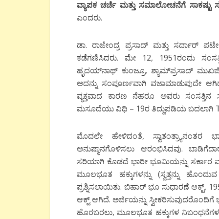
ವ್ಯಾಪಕ ಚರ್ಚೆ ಮತ್ತು ಸಮಾಲೋಚನೆಗೆ ಸಾಕಷ್ಟ
ಎಂದರು.
ಡಾ. ರಾಜೇಂದ್ರ ಪ್ರಸಾದ್ ಮತ್ತು ಸರ್ದಾರ್
ಕಡೆಗಣಿಸಿದರು. ಮೇ 12, 1951ರಂದು ಸಂಸತ್ತಿ
ಹೃದಯ್‍ನಾಥ್ ಕುಂಜ್ರೂ, ಶ್ಯಾಮ್‍ಪ್ರಸಾದ್ ಮು
ಅದನ್ನು ಸಂಪೂರ್ಣವಾಗಿ ವಜಾಮಾಡುವುದೇ ಆಗಿದ
ವ್ಯಕ್ತವಾದ ಕಾರಣ ನೆಹರೂ ಅವರು ಸಂಸತ್ತಿನ ಸ
ಮಸೂದೆಯು ವಿಧಿ – 19ರ ತಿದ್ದುಪಡಿಯ ಬದಲಾಗಿ
ಮೊದಲೇ ಹೇಳಿದಂತೆ, ಸ್ವಾತಂತ್ರ್ಯಾನಂತರ ಭ
ಅನುಷ್ಠಾನಗೊಳಿಸಲು ಆರಂಭಿಸಿದವು. ಬಾಡಿಗೆದಾರರ
ಸರಿಯಾಗಿ ಕೊಡದೆ ಭಾರೀ ಭೂಮಿಯನ್ನು ಸರ್ಕಾರ ವಶಪ
ಮೂಲಭೂತ ಹಕ್ಕುಗಳನ್ನು (ಸ್ವತ್ತನ್ನು ಹೊಂದು
ಪ್ರಶ್ನಿಸಲಾಯಿತು. ಬಿಹಾರ್ ಭೂ ಸುಧಾರಣೆ ಆಕ್ಟ್, 1
ಆಕ್ಟ್ ಆಗಿದೆ. ಅರ್ಜಿಯನ್ನು ಸ್ವೀಕರಿಸುವುದರೊಂದ
ಹೊರಬರಲು, ಮೂಲಭೂತ ಹಕ್ಕುಗಳ ನಿಬಂಧನೆಗಳ ಕಾನ