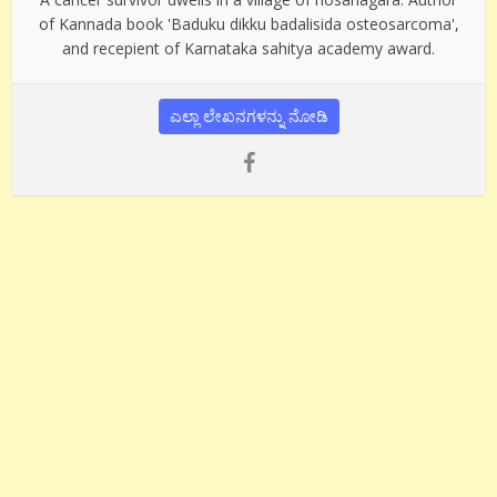
of Kannada book 'Baduku dikku badalisida osteosarcoma',
and recepient of Karnataka sahitya academy award.
ಎಲ್ಲಾ ಲೇಖನಗಳನ್ನು ನೋಡಿ