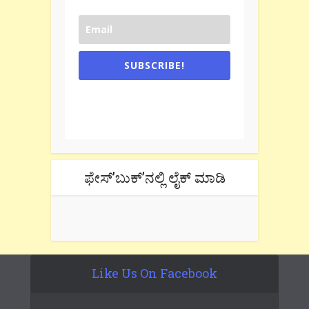
SUBSCRIBE!
One e-mail a week. We don't spam.
Don't forget to check the promotional
tab if you are using gmail.
ಫೇಸ್’ಬುಕ್’ನಲ್ಲಿ ಲೈಕ್ ಮಾಡಿ
Like Us On Facebook