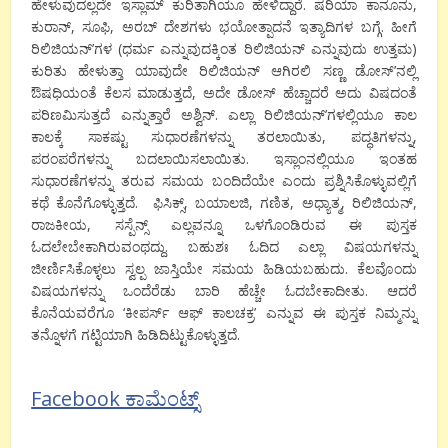
ಹೇಳುವುದಲ್ಲದೇ ಇಸ್ಲಾಮ್ ಕುರಿತಾಗಿಯೂ ಹೇಳಿದ್ದಾರೆ. ಷರಿಯಾ ಕಾನೂನು,
ಕುರಾನ್, ಸೂಫಿ, ಅರಬ್ ದೇಶಗಳು ಭಯೋತ್ಪಾದನೆ ಇತ್ಯಾದಿಗಳ ಬಗ್ಗೆ. ಹೀಗೆ
ರಿಲಿಜಿಯನ್’ಗಳ (ಧರ್ಮ ಎನ್ನುವುದಕ್ಕಿಂತ ರಿಲಿಜಿಯನ್ ಎನ್ನುವುದು ಉತ್ತಮ)
ಕುರಿತು ಹೇಳುತ್ತಾ ಯಾವುದೇ ರಿಲಿಜಿಯನ್ ಆಗಿರಲಿ ಸಣ್ಣ ಡೋಸ್’ನಲ್ಲಿ
ಔಷಧಿಯಂತೆ ಕೆಲಸ ಮಾಡುತ್ತದೆ, ಅದೇ ಡೋಸ್ ಹೆಚ್ಚಾದರೆ ಅದು ವಿಷದಂತೆ
ಪರಿಣಮಿಸುತ್ತದೆ ಎನ್ನುತ್ತಾರೆ ಅಶ್ವಿನ್. ಎಲ್ಲಾ ರಿಲಿಜಿಯನ್’ಗಳಲ್ಲಿಯೂ ಕಾಲ
ಕಾಲಕ್ಕೆ ಸಾಕಷ್ಟು ಸುಧಾರಣೆಗಳನ್ನು ತರಲಾಯಿತು, ಪದ್ಧತಿಗಳನ್ನು,
ಪರಂಪರೆಗಳನ್ನು ಬದಲಾಯಿಸಲಾಯಿತು. ಇಸ್ಲಾಂನಲ್ಲಿಯೂ ಇಂತಹ
ಸುಧಾರಣೆಗಳನ್ನು ತರುವ ಸಮಯ ಬಂದಿದೆಯೇ ಎಂದು ಪ್ರಶ್ನಿಸಿಕೊಳ್ಳುವಲ್ಲಿಗೆ
ಕಥೆ ಕೊನೆಗೊಳ್ಳುತ್ತದೆ. ಫಿಸಿಕ್ಸ್, ಬಯಾಲಜಿ, ಗಣಿತ, ಅಧ್ಯಾತ್ಮ, ರಿಲಿಜಿಯನ್,
ರಾಜಕೀಯ, ಸಸ್ಪೆನ್ಸ್ ಎಲ್ಲವನ್ನೂ ಒಳಗೊಂಡಿರುವ ಈ ಪುಸ್ತಕ
ಓದಲೇಬೇಕಾಗಿರುವಂಥದ್ದು. ಬಹುಶಃ ಓದಿದ ಎಲ್ಲಾ ವಿಷಯಗಳನ್ನು
ಜೀರ್ಣಿಸಿಕೊಳ್ಳಲು ಸ್ವಲ್ಪ ಜಾಸ್ತಿಯೇ ಸಮಯ ಹಿಡಿಯಬಹುದು. ಕೆಲವೊಂದು
ವಿಷಯಗಳನ್ನು ಒಂದೆರೆಡು ಬಾರಿ ಹೆಚ್ಚೇ ಓದಬೇಕಾದೀತು. ಆದರೆ
ಕೊನೆಯವರೆಗೂ ‘ಕೀಪರ್ಸ್ ಆಫ್ ಕಾಲಚಕ್ರ’ ಎನ್ನುವ ಈ ಪುಸ್ತಕ ನಿಮ್ಮನ್ನು
ತನ್ನೊಳಗೆ ಗಟ್ಟಿಯಾಗಿ ಹಿಡಿದಿಟ್ಟುಕೊಳ್ಳುತ್ತದೆ.
Facebook ಕಾಮೆಂಟ್ಸ್