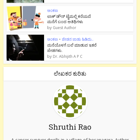
ಅಂಕಣ
ಲಾಕ್`ಡೌನ್ ಟೈಮಲ್ಲಿ ಕರೆಯದೆ
ಮನೆಗೆ ಬಂದ ಅತಿಥಿಗಳು
by
Guest Author
ಅಂಕಣ
•
ಜೇಡನ ಜಾಡು ಹಿಡಿದು..
ಮನೆಯೊಳಗೆ ಬಲೆ ಮಾಡುವ ಇತರೆ
ಜೇಡಗಳು.
by
Dr. Abhijith A P C
ಲೇಖಕರ ಕುರಿತು
Shruthi Rao
A cancer survivor dwells in a village of hosanagara. Author