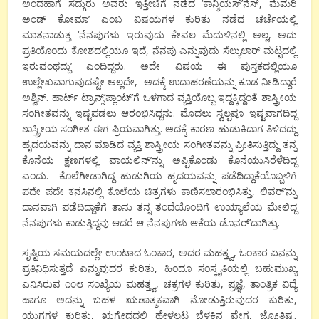
ಅಂದಹಾಗೆ ಸದ್ಗುರು ಅವರು ಇತ್ತೀಚಿಗೆ ನಡೆದ ‘ಕಾನ್ಶಿಯಸ್’ನೆಸ್, ಮೆಮರಿ
ಅಂಡ್ ಕೋಮಾ’ ಎಂಬ ವಿಷಯಗಳ ಕುರಿತು ನಡೆದ ಚರ್ಚೆಯಲ್ಲಿ
ಮಾತನಾಡುತ್ತ ‘ನೆನಪುಗಳು ಇರುವುದು ಕೇವಲ ಮೆದುಳಿನಲ್ಲಿ ಅಲ್ಲ, ಅದು
ಪ್ರತಿಯೊಂದು ಕೋಶದಲ್ಲಿಯೂ ಇದೆ, ನೆನಪು ಎನ್ನುವುದು ಸೆಲ್ಯುಲಾರ್ ಮಟ್ಟದಲ್ಲಿ
ಇರುವಂಥದ್ದು’ ಎಂದಿದ್ದರು. ಅದೇ ವಿಷಯ ಈ ಪುಸ್ತಕದಲ್ಲಿಯೂ
ಉಲ್ಲೇಖವಾಗುವುದಷ್ಟೇ ಅಲ್ಲದೇ, ಅದಕ್ಕೆ ಉದಾಹರಣೆಯನ್ನು ಕೂಡ ನೀಡಿದ್ದಾರೆ
ಅಶ್ವಿನ್. ಹಾರ್ಟ್ ಟ್ರಾನ್ಸ್’ಪ್ಲಾಂಟ್’ಗೆ ಒಳಗಾದ ವ್ಯಕ್ತಿಯೊಬ್ಬ ಇದ್ದಕ್ಕಿದ್ದಂತೆ ಶಾಸ್ತ್ರೀಯ
ಸಂಗೀತವನ್ನು ಇಷ್ಟಪಡಲು ಆರಂಭಿಸಿದ್ದನು. ಮೊದಲು ಸ್ವಲ್ಪವೂ ಇಷ್ಟವಾಗದಿದ್ದ
ಶಾಸ್ತ್ರೀಯ ಸಂಗೀತ ಈಗ ಪ್ರಿಯವಾಗಿತ್ತು. ಅದಕ್ಕೆ ಕಾರಣ ಹುಡುಕಿದಾಗ ತಿಳಿದದ್ದು
ಹೃದಯವನ್ನು ದಾನ ಮಾಡಿದ ವ್ಯಕ್ತಿ ಶಾಸ್ತ್ರೀಯ ಸಂಗೀತವನ್ನು ಪ್ರೀತಿಸುತ್ತಿದ್ದು ತನ್ನ
ಕೊನೆಯ ಕ್ಷಣಗಳಲ್ಲಿ ವಾಯಲಿನ್’ನ್ನು ಅಪ್ಪಿಕೊಂಡು ಕೊನೆಯುಸಿರೆಳೆದಿದ್ದ
ಎಂದು. ಕೊಲೆಗೀಡಾಗಿದ್ದ ಹುಡುಗಿಯ ಹೃದಯವನ್ನು ಪಡೆದಿದ್ದಾಕೆಯೊಬ್ಬಳಿಗೆ
ಪದೇ ಪದೇ ಕನಸಿನಲ್ಲಿ ಕೊಲೆಯ ಚಿತ್ರಗಳು ಕಾಣಿಸಲಾರಂಭಿಸಿತ್ತು, ಲಿವರ್’ನ್ನು
ದಾನವಾಗಿ ಪಡೆದಿದ್ದಾಕೆಗೆ ತಾನು ತನ್ನ ತಂದೆಯೊಂದಿಗೆ ಉಯ್ಯಾಲೆಯ ಮೇಲಿದ್ದ
ನೆನಪುಗಳು ಕಾಡುತ್ತಿದ್ದವು ಆದರೆ ಆ ನೆನಪುಗಳು ಆಕೆಯ ಡೊನರ್’ದಾಗಿತ್ತು.
ಸೃಷ್ಟಿಯ ಸಮಯದಲ್ಲೇ ಉಂಟಾದ ಓಂಕಾರ, ಅದರ ಮಹತ್ತ್ವ, ಓಂಕಾರ ಏನನ್ನು
ಪ್ರತಿನಿಧಿಸುತ್ತದೆ ಎನ್ನುವುದರ ಕುರಿತು, ಹಿಂದೂ ಸಂಸ್ಕೃತಿಯಲ್ಲಿ ಬಹುಮುಖ್ಯ
ಎನಿಸಿರುವ ೧೦೮ ಸಂಖ್ಯೆಯ ಮಹತ್ತ್ವ, ಚಕ್ರಗಳ ಕುರಿತು, ಪ್ರಜ್ಞೆ, ತಾಂತ್ರಿಕ ವಿದ್ಯೆ
ಹಾಗೂ ಅದನ್ನು ಬಹಳ ಋಣಾತ್ಮಕವಾಗಿ ನೋಡುತ್ತಿರುವುದರ ಕುರಿತು,
ಯುಗಗಳ ಕುರಿತು, ಋಗ್ವೇದದಲ್ಲಿ ಹೇಳಲ್ಪಟ್ಟ ಬೆಳಕಿನ ವೇಗ, ಜ್ಯೋತಿಷ್ಯ,