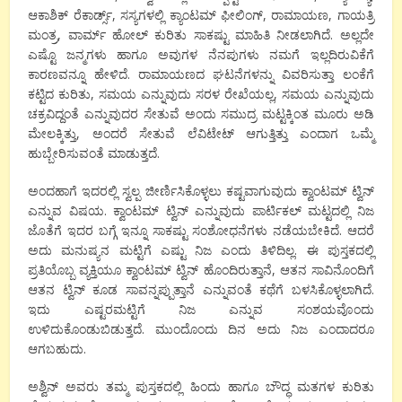
ಆಕಾಶಿಕ್ ರೆಕಾರ್ಡ್ಸ್, ಸಸ್ಯಗಳಲ್ಲಿ ಕ್ಯಾಂಟಮ್ ಫೀಲಿಂಗ್, ರಾಮಾಯಣ, ಗಾಯತ್ರಿ
ಮಂತ್ರ, ವಾರ್ಮ್ ಹೋಲ್ ಕುರಿತು ಸಾಕಷ್ಟು ಮಾಹಿತಿ ನೀಡಲಾಗಿದೆ. ಅಲ್ಲದೇ
ಎಷ್ಟೊ ಜನ್ಮಗಳು ಹಾಗೂ ಅವುಗಳ ನೆನಪುಗಳು ನಮಗೆ ಇಲ್ಲದಿರುವಿಕೆಗೆ
ಕಾರಣವನ್ನೂ ಹೇಳಿದೆ. ರಾಮಾಯಣದ ಘಟನೆಗಳನ್ನು ವಿವರಿಸುತ್ತಾ ಲಂಕೆಗೆ
ಕಟ್ಟಿದ ಕುರಿತು, ಸಮಯ ಎನ್ನುವುದು ಸರಳ ರೇಖೆಯಲ್ಲ, ಸಮಯ ಎನ್ನುವುದು
ಚಕ್ರವಿದ್ದಂತೆ ಎನ್ನುವುದರ ಸೇತುವೆ ಅಂದು ಸಮುದ್ರ ಮಟ್ಟಕ್ಕಿಂತ ಮೂರು ಅಡಿ
ಮೇಲಕ್ಕಿತ್ತು, ಅಂದರೆ ಸೇತುವೆ ಲೆವಿಟೇಟ್ ಆಗುತ್ತಿತ್ತು ಎಂದಾಗ ಒಮ್ಮೆ
ಹುಬ್ಬೇರಿಸುವಂತೆ ಮಾಡುತ್ತದೆ.
ಅಂದಹಾಗೆ ಇದರಲ್ಲಿ ಸ್ವಲ್ಪ ಜೀರ್ಣಿಸಿಕೊಳ್ಳಲು ಕಷ್ಟವಾಗುವುದು ಕ್ವಾಂಟಮ್ ಟ್ವಿನ್
ಎನ್ನುವ ವಿಷಯ. ಕ್ವಾಂಟಮ್ ಟ್ವಿನ್ ಎನ್ನುವುದು ಪಾರ್ಟಿಕಲ್ ಮಟ್ಟದಲ್ಲಿ ನಿಜ
ಜೊತೆಗೆ ಇದರ ಬಗ್ಗೆ ಇನ್ನೂ ಸಾಕಷ್ಟು ಸಂಶೋಧನೆಗಳು ನಡೆಯಬೇಕಿದೆ. ಆದರೆ
ಅದು ಮನುಷ್ಯನ ಮಟ್ಟಿಗೆ ಎಷ್ಟು ನಿಜ ಎಂದು ತಿಳಿದಿಲ್ಲ. ಈ ಪುಸ್ತಕದಲ್ಲಿ
ಪ್ರತಿಯೊಬ್ಬ ವ್ಯಕ್ತಿಯೂ ಕ್ವಾಂಟಮ್ ಟ್ವಿನ್ ಹೊಂದಿರುತ್ತಾನೆ, ಆತನ ಸಾವಿನೊಂದಿಗೆ
ಆತನ ಟ್ವಿನ್ ಕೂಡ ಸಾವನ್ನಪ್ಪುತ್ತಾನೆ ಎನ್ನುವಂತೆ ಕಥೆಗೆ ಬಳಸಿಕೊಳ್ಳಲಾಗಿದೆ.
ಇದು ಎಷ್ಟರಮಟ್ಟಿಗೆ ನಿಜ ಎನ್ನುವ ಸಂಶಯವೊಂದು
ಉಳಿದುಕೊಂಡುಬಿಡುತ್ತದೆ. ಮುಂದೊಂದು ದಿನ ಅದು ನಿಜ ಎಂದಾದರೂ
ಆಗಬಹುದು.
ಅಶ್ವಿನ್ ಅವರು ತಮ್ಮ ಪುಸ್ತಕದಲ್ಲಿ ಹಿಂದು ಹಾಗೂ ಬೌದ್ಧ ಮತಗಳ ಕುರಿತು