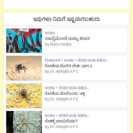
ಇವುಗಳೂ ನಿಮಗೆ ಇಷ್ಟವಾಗಬಹುದು
ಅಂಕಣ
ಸಮಸ್ಯೆಯೆಂದರೆ ಸಾವಲ್ಲ, ಜೀವನ
by
Manu Vaidya
Featured
•
ಅಂಕಣ
•
ಜೇಡನ ಜಾಡು ಹಿಡಿದು..
ಗೋಡೆಯ ಮೇಲಿನ ಜೇಡ- ಭಾಗ ೨
by
Dr. Abhijith A P C
ಅಂಕಣ
•
ಜೇಡನ ಜಾಡು ಹಿಡಿದು..
ಗೋಡೆಯ ಮೇಲೊಂದು ಚಕ್ರ
by
Dr. Abhijith A P C
ಅಂಕಣ
•
ಜೇಡನ ಜಾಡು ಹಿಡಿದು..
ಜೇಡಕ್ಕೆ ಬಾಲವಿದೆಯಾ?
by
Dr. Abhijith A P C