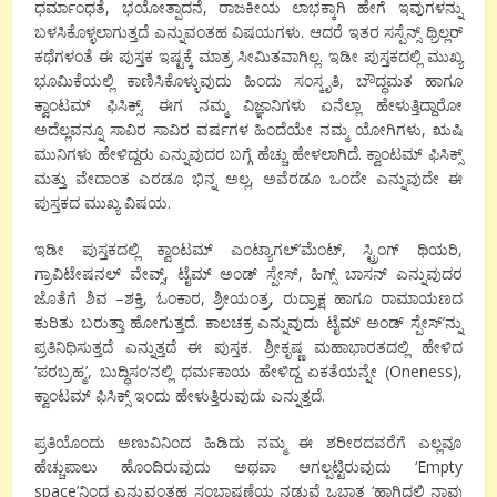
ಧರ್ಮಾಂಧತೆ, ಭಯೋತ್ಪಾದನೆ, ರಾಜಕೀಯ ಲಾಭಕ್ಕಾಗಿ ಹೇಗೆ ಇವುಗಳನ್ನು
ಬಳಸಿಕೊಳ್ಳಲಾಗುತ್ತದೆ ಎನ್ನುವಂತಹ ವಿಷಯಗಳು. ಆದರೆ ಇತರ ಸಸ್ಪೆನ್ಸ್ ಥ್ರಿಲ್ಲರ್
ಕಥೆಗಳಂತೆ ಈ ಪುಸ್ತಕ ಇಷ್ಟಕ್ಕೆ ಮಾತ್ರ ಸೀಮಿತವಾಗಿಲ್ಲ. ಇಡೀ ಪುಸ್ತಕದಲ್ಲಿ ಮುಖ್ಯ
ಭೂಮಿಕೆಯಲ್ಲಿ ಕಾಣಿಸಿಕೊಳ್ಳುವುದು ಹಿಂದು ಸಂಸ್ಕೃತಿ, ಬೌದ್ಧಮತ ಹಾಗೂ
ಕ್ವಾಂಟಮ್ ಫಿಸಿಕ್ಸ್. ಈಗ ನಮ್ಮ ವಿಜ್ಞಾನಿಗಳು ಏನೆಲ್ಲಾ ಹೇಳುತ್ತಿದ್ದಾರೋ
ಅದೆಲ್ಲವನ್ನೂ ಸಾವಿರ ಸಾವಿರ ವರ್ಷಗಳ ಹಿಂದೆಯೇ ನಮ್ಮ ಯೋಗಿಗಳು, ಋಷಿ
ಮುನಿಗಳು ಹೇಳಿದ್ದರು ಎನ್ನುವುದರ ಬಗ್ಗೆ ಹೆಚ್ಚು ಹೇಳಲಾಗಿದೆ. ಕ್ವಾಂಟಮ್ ಫಿಸಿಕ್ಸ್
ಮತ್ತು ವೇದಾಂತ ಎರಡೂ ಭಿನ್ನ ಅಲ್ಲ, ಅವೆರಡೂ ಒಂದೇ ಎನ್ನುವುದೇ ಈ
ಪುಸ್ತಕದ ಮುಖ್ಯ ವಿಷಯ.
ಇಡೀ ಪುಸ್ತಕದಲ್ಲಿ ಕ್ವಾಂಟಮ್ ಎಂಟ್ಯಾಗಲ್’ಮೆಂಟ್, ಸ್ಟ್ರಿಂಗ್ ಥಿಯರಿ,
ಗ್ರಾವಿಟೇಷನಲ್ ವೇವ್ಸ್, ಟೈಮ್ ಅಂಡ್ ಸ್ಪೇಸ್, ಹಿಗ್ಸ್ ಬಾಸನ್ ಎನ್ನುವುದರ
ಜೊತೆಗೆ ಶಿವ –ಶಕ್ತಿ, ಓಂಕಾರ, ಶ್ರೀಯಂತ್ರ, ರುದ್ರಾಕ್ಷ ಹಾಗೂ ರಾಮಾಯಣದ
ಕುರಿತು ಬರುತ್ತಾ ಹೋಗುತ್ತದೆ. ಕಾಲಚಕ್ರ ಎನ್ನುವುದು ಟೈಮ್ ಅಂಡ್ ಸ್ಪೇಸ್’ನ್ನು
ಪ್ರತಿನಿಧಿಸುತ್ತದೆ ಎನ್ನುತ್ತದೆ ಈ ಪುಸ್ತಕ. ಶ್ರೀಕೃಷ್ಣ ಮಹಾಭಾರತದಲ್ಲಿ ಹೇಳಿದ
‘ಪರಬ್ರಹ್ಮ’, ಬುದ್ಧಿಸಂ’ನಲ್ಲಿ ಧರ್ಮಕಾಯ ಹೇಳಿದ್ದ ಏಕತೆಯನ್ನೇ (Oneness),
ಕ್ವಾಂಟಮ್ ಫಿಸಿಕ್ಸ್ ಇಂದು ಹೇಳುತ್ತಿರುವುದು ಎನ್ನುತ್ತದೆ.
ಪ್ರತಿಯೊಂದು ಅಣುವಿನಿಂದ ಹಿಡಿದು ನಮ್ಮ ಈ ಶರೀರದವರೆಗೆ ಎಲ್ಲವೂ
ಹೆಚ್ಚುಪಾಲು ಹೊಂದಿರುವುದು ಅಥವಾ ಆಗಲ್ಪಟ್ಟಿರುವುದು ‘Empty
space’ನಿಂದ ಎನ್ನುವಂತಹ ಸಂಭಾಷಣೆಯ ನಡುವೆ ಒಬ್ಬಾತ ‘ಹಾಗಿದ್ದಲ್ಲಿ ನಾವು