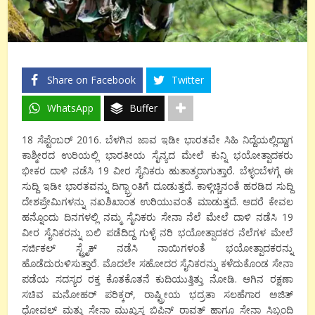
Share on Facebook
Twitter
WhatsApp
Buffer
18 ಸೆಪ್ಟೆಂಬರ್ 2016. ಬೆಳಗಿನ ಜಾವ ಇಡೀ ಭಾರತವೇ ಸಿಹಿ ನಿದ್ದೆಯಲ್ಲಿದ್ದಾಗ
ಕಾಶ್ಮೀರದ ಉರಿಯಲ್ಲಿ ಭಾರತೀಯ ಸೈನ್ಯದ ಮೇಲೆ ಕುನ್ನಿ ಭಯೋತ್ಪಾದಕರು
ಭೀಕರ ದಾಳಿ ನಡೆಸಿ 19 ವೀರ ಸೈನಿಕರು ಹುತಾತ್ಮರಾಗುತ್ತಾರೆ. ಬೆಳ್ಳಂಬೆಳಗ್ಗೆ ಈ
ಸುದ್ದಿ ಇಡೀ ಭಾರತವನ್ನು ದಿಗ್ಭ್ರಾಂತಿಗೆ ದೂಡುತ್ತದೆ. ಕಾಳ್ಗಿಚ್ಚಿನಂತೆ ಹರಡಿದ ಸುದ್ದಿ
ದೇಶಪ್ರೇಮಿಗಳನ್ನು ನಖಶಿಖಾಂತ ಉರಿಯುವಂತೆ ಮಾಡುತ್ತದೆ. ಆದರೆ ಕೇವಲ
ಹನ್ನೊಂದು ದಿನಗಳಲ್ಲಿ ನಮ್ಮ ಸೈನಿಕರು ಸೇನಾ ನೆಲೆ ಮೇಲೆ ದಾಳಿ ನಡೆಸಿ 19
ವೀರ ಸೈನಿಕರನ್ನು ಬಲಿ ಪಡೆದಿದ್ದ ಗುಳ್ಳೆ ನರಿ ಭಯೋತ್ಪಾದಕರ ನೆಲೆಗಳ ಮೇಲೆ
ಸರ್ಜಿಕಲ್ ಸ್ಟ್ರೈಕ್ ನಡೆಸಿ ನಾಯಿಗಳಂತೆ ಭಯೋತ್ಪಾದಕರನ್ನು
ಹೊಡೆದುರುಳಿಸುತ್ತಾರೆ. ಮೊದಲೇ ಸಹೋದರ ಸೈನಿಕರನ್ನು ಕಳೆದುಕೊಂಡ ಸೇನಾ
ಪಡೆಯ ಸದಸ್ಯರ ರಕ್ತ ಕೊತಕೊತನೆ ಕುದಿಯುತ್ತಿತ್ತು ನೋಡಿ. ಆಗಿನ ರಕ್ಷಣಾ
ಸಚಿವ ಮನೋಹರ್ ಪರಿಕ್ಕರ್, ರಾಷ್ಟ್ರೀಯ ಭದ್ರತಾ ಸಲಹೆಗಾರ ಅಜಿತ್
ಧೋವಲ್ ಮತ್ತು ಸೇನಾ ಮುಖ್ಯಸ್ಥ ಬಿಪಿನ್ ರಾವತ್ ಹಾಗೂ ಸೇನಾ ಸಿಬ್ಬಂದಿ