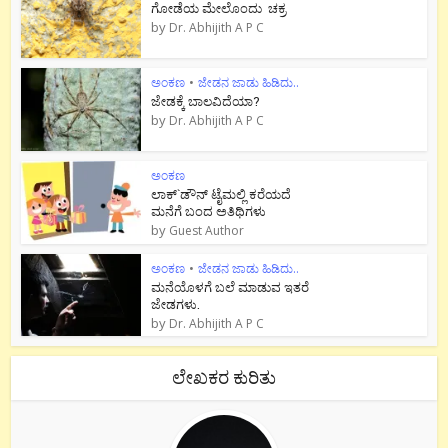
ಗೋಡೆಯ ಮೇಲೊಂದು ಚಕ್ರ
by
Dr. Abhijith A P C
ಅಂಕಣ
•
ಜೇಡನ ಜಾಡು ಹಿಡಿದು..
ಜೇಡಕ್ಕೆ ಬಾಲವಿದೆಯಾ?
by
Dr. Abhijith A P C
ಅಂಕಣ
ಲಾಕ್`ಡೌನ್ ಟೈಮಲ್ಲಿ ಕರೆಯದೆ
ಮನೆಗೆ ಬಂದ ಅತಿಥಿಗಳು
by
Guest Author
ಅಂಕಣ
•
ಜೇಡನ ಜಾಡು ಹಿಡಿದು..
ಮನೆಯೊಳಗೆ ಬಲೆ ಮಾಡುವ ಇತರೆ
ಜೇಡಗಳು.
by
Dr. Abhijith A P C
ಲೇಖಕರ ಕುರಿತು