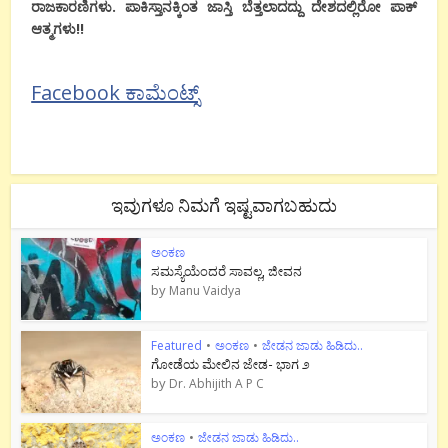
ರಾಜಕಾರಣಿಗಳು. ಪಾಕಿಸ್ತಾನಕ್ಕಿಂತ ಜಾಸ್ತಿ ಬೆತ್ತಲಾದದ್ದು ದೇಶದಲ್ಲಿರೋ ಪಾಕ್
ಆತ್ಮಗಳು!!
Facebook ಕಾಮೆಂಟ್ಸ್
ಇವುಗಳೂ ನಿಮಗೆ ಇಷ್ಟವಾಗಬಹುದು
ಅಂಕಣ
ಸಮಸ್ಯೆಯೆಂದರೆ ಸಾವಲ್ಲ, ಜೀವನ
by
Manu Vaidya
Featured
•
ಅಂಕಣ
•
ಜೇಡನ ಜಾಡು ಹಿಡಿದು..
ಗೋಡೆಯ ಮೇಲಿನ ಜೇಡ- ಭಾಗ ೨
by
Dr. Abhijith A P C
ಅಂಕಣ
•
ಜೇಡನ ಜಾಡು ಹಿಡಿದು..