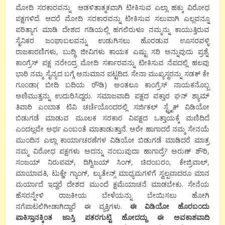
ಮೋದಿ ಸರಕಾರವನ್ನು ಆಡಳಿತಾತ್ಮಕವಾಗಿ ಟೀಕಿಸುವ ಎಲ್ಲಾ ಹಕ್ಕು ವಿರೋಧ
ಪಕ್ಷಗಳಿದೆ. ಆದರೆ ಮೋದಿ ಸರಕಾರವನ್ನು ಟೀಕಿಸುವ ಸಲುವಾಗಿ ಎಲ್ಲವನ್ನೂ
ಪರಿತ್ಯಾಗ ಮಾಡಿ ದೇಶದ ಗಡಿಯಲ್ಲಿ ಹಗಲಿರುಳೂ ನಮ್ಮನ್ನು ಕಾಯುತ್ತಿರುವ
ಸೈನಿಕರ ಜಂಘಾಬಲವನ್ನು ಉಡುಗಿಸಲು ಹೊರಡುವ ಊಸರವಳ್ಳಿ
ರಾಜಕಾರಣಿಗಳು, ಬುದ್ಧಿ ಜೀವಿಗಳು ಕಾಯಕ ಎಷ್ಟು ಸರಿ ಅನ್ನುವುದು ಪ್ರಶ್ನೆ.
ಕಾಂಗ್ರೆಸ್‌ ಪಕ್ಷ ನರೇಂದ್ರ ಮೋದಿ ಸರ್ಕಾರವನ್ನು ಟೀಕಿಸುವ ನೆಪದಲ್ಲಿ ಹಲವು
ಭಾರಿ ನಮ್ಮ ಸೈನ್ಯದ ಬಗ್ಗೆ ಅನುಮಾನ ಪಟ್ಟದಿದ. ಸೇನಾ ಮುಖ್ಯಸ್ಥರನ್ನು ಸಡಕ್ ಕೇ
ಗೂಂಡಾ( ಬೀದಿ ಬದಿಯ ರೌಡಿ) ಅಂತಲೂ ಕಾಂಗ್ರೆಸ್ ನಾಯಕನೊಬ್ಬ
ಅಣಿಮುತ್ತನ್ನು ಉದುರಿಸಿದ್ದರು. ಸಮಾಜವಾದಿ ಪಕ್ಷದ ವಕ್ತಾರ ಘನ್ ಶ್ಯಾಮ್
ತಿವಾರಿ ಎಂಬಾತ ಟಿವಿ ಚರ್ಚೆಯೊಂದರಲ್ಲಿ ಸರ್ಜಿಕಲ್ ಸ್ಟ್ರೈಕ್ ವಿಡಿಯೋ
ಬಿಡುಗಡೆ ಮಾಡುವ ಮೂಲಕ ಸರಕಾರ ವಿಪಕ್ಷದ ಒತ್ತಾಯಕ್ಕೆ ಮಣಿದಿದೆ
ಎಂದಲ್ಲವೇ ಅರ್ಥ ಎಂಬಂತೆ ಮಾತಾಡುತ್ತಾನೆ. ಅರೇ ಹಾಗಾದರೆ ನಮ್ಮ ಸೇನಯೆ
ಮುಂದಿನ ಎಲ್ಲಾ ಕಾರ್ಯಾಚರಣೆಗಳ ವಿಡಿಯೋ ಬಿಡುಗಡೆ ಮಾಡಿದರೆ ಮಾತ್ರ
ನಮ್ಮ ವಿರೋಧ ಪಕ್ಷಗಳು ಅದನ್ನು ನಂಬುವುದಾ ಹಾಗಾದ್ರೆ? ಅರುಣ್ ಶೌರಿ,
ಸಂಜಯ್ ನಿರುಪಮ್, ದಿಗ್ವಿಜಯ್ ಸಿಂಗ್, ಚಿದಂಬರಂ, ಕೇಜ್ರಿವಾಲ್,
ಮಾಯಾವತಿ, ಟುಕ್ಡೇ ಗ್ಯಾಂಗ್, ಲ್ಯುತೇನ್ಸ್ ಮಾಧ್ಯಮಗಳಿಗೆ ಸ್ವಲ್ಪವಾದರೂ ಮಾನ
ಮರ್ಯಾದೆ ಇದ್ದರೆ ದೇಶದ ಮುಂದೆ ಕ್ಷಮೆಯಾಚನೆ ಮಾಡಬೇಕು. ಸೇನೆಯ
ಹೆಸರನ್ನೇಳಿ ರಾಜಕೀಯ ಬೇಳೆಯನ್ನು ಬೇಯಿಸಲು ಹೋಗಿ
ನಗೆಪಾಟಲಿಗೀಡಾಗಿದ್ದಾರೆ ಈ ವ್ಯಕ್ತಿಗಳು.
ಈ ವಿಡಿಯೋ ಹೊರಬಂದು
ಪಾಕಿಸ್ತಾನಕ್ಕಿಂತ ಜಾಸ್ತಿ ಪತರಗುಟ್ಟಿ ಹೋದದ್ದು ಈ ಅವಕಾಶವಾದಿ