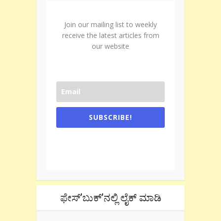
Join our mailing list to weekly
receive the latest articles from
our website
SUBSCRIBE!
One e-mail a week. We don't spam.
Don't forget to check the promotional
tab if you are using gmail.
ಫೇಸ್’ಬುಕ್’ನಲ್ಲಿ ಲೈಕ್ ಮಾಡಿ