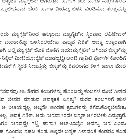
್ಯಧಿಕ ಮ್ಯಾಗ್ನೆಟಿಕ್ ಆಗಿರುತ್ತದೆ. ಹಾಗಾಗಿ ಕಲ್ಲು ಹಾಗೂ ಸುತ್ತಿಗೆಗಳಿಂದ
ಪ್ರಾಚೀನವಾದ ಬೆಂಕಿ ಹಾಗೂ ನೀರನ್ನು ಬಳಸಿ ಖಂಡಿಸುವ ತಂತ್ರವನ್ನು
 ಒಂದು ಮ್ಯಾಗ್ನೆಟ್’ನಿಂದ ಇನ್ನೊಂದು ಮ್ಯಾಗ್ನೆಟ್’ನ ಸ್ಥಿರವಾದ ಲೆವಿಟೇಷನ್
 ಅಲ್ಲದೇ ಬೇರೇನನ್ನೋ ಬಳಸಿರಲೇಬೇಕು ಎನ್ನುವ ನಿಶಿತ್ ಅದಕ್ಕೆ ಉತ್ತರವಾಗಿ
ಾಗಿ ಅಲ್ಲಿ ಮ್ಯಾಗ್ನೆಟ್ ಜೊತೆ ಜೊತೆಗೆ ಡಯಾಮ್ಯಗ್ನೆಟಿಕ್ ಆಗಿರುವ ಬಿಸ್ಮತ್’ನ್ನು
್-ನಿಕ್ಕೆಲ್ ಮೀಟಿಯೋರೈಟ್ ಮಾಡಲ್ಪಟ್ಟ) ಆಂಟಿ ಗ್ರಾವಿಟಿ ಫೋರ್ಸ್’ನೊಂದಿಗೆ
ೇಷನ್’ಗೆ ಸ್ಥಿರತೆ ನೀಡುತ್ತಿತ್ತು. ಬಿಸ್ಮತ್’ನ್ನು ಶಿವಲಿಂಗದ ಕೆಳಗೆ ಹಾಗೂ ಮೇಲೆ
ಳ್ಳಿ. “ಭವನವು ೫೬ ತೇಗದ ಕಂಬಗಳನ್ನು ಹೊಂದಿದ್ದು ಕಂಬಗಳ ಮೇಲೆ ಸೀಸದ
ದ ಲೇಪನ ಮಾಡುವ ಆವಶ್ಯಕತೆ ಏನಿತ್ತು? ಮರದ ಕಂಬಗಳಿಗೆ ಹುಳ
ರೀತಿಯದ್ದಲ್ಲ. ಅಲ್ಲದೇ ಅಂತಹ ಕ್ರಮಗಳನ್ನು ತೆಗೆದುಕೊಳ್ಳಲೇಬೇಕು
ಲ. ಅದಕ್ಕೆ ನಿಶಿತ್, ಅದು ಸೀಸವಾಗಿರದೇ ಬಿಸ್ಮತ್ ಆಗಿರಬೇಕು ಎನ್ನುತ್ತಾರೆ.
ೂ ಸೀಸದಷ್ಟೇ ಗಟ್ಟಿ. ಹಾಗಾಗಿ ಅಲ್-ಖಾಜ್ವಿನಿ ಅದನ್ನು ಸೀಸ ಎಂದು
ಲಿ ಅಂತಹ ಗೊಂದಲ ಸಹಜ ಕೂಡ. ಅಲ್ಲದೇ ಬಿಸ್ಮತ್ ಸೀಸದಂತೆ ಕಂಡರೂ ಕೂಡ