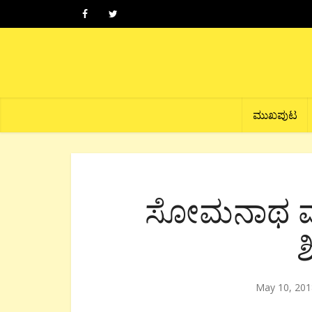
ಮುಖಪುಟ
ಸೋಮನಾಥ ಮಂದ
ಶ
May 10, 201