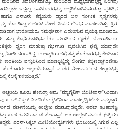
 ಮಂದಿರದ ಶಿವಲಿಂಗವಾಗಿತ್ತು. ಮಂದಿರದ ಮಧ್ಯಭಾಗದಲ್ಲಿದ್ದ ಲಿಂಗವು
ಲದೇ ಇದ್ದದ್ದು ದಾಳಿಕೋರರನ್ನೂ ಅಚ್ಚರಿಗೊಳಿಸುವಂತಿತ್ತು. ಪ್ರತಿದಿನ
್ದರು ಹಾಗೂ ಐನೂ್ರು ಕನ್ಯೆಯರು ದ್ವಾರದ ಬಳಿ ಸಂಗೀತ ನೃತ್ಯಗಳನ್ನು
ಳನ್ನು ಹೊಂದಿದ್ದು ಕಂಬಗಳ ಮೇಲೆ ಸೀಸದ ಲೇಪನ ಮಾಡಲಾಗಿತ್ತು. ಕ್ರಿ.ಶ.
ಿ ಮಾಡಿದಾಗ ಭಾರತೀಯರು ಸಮರ್ಥವಾಗಿ ಎದುರಿಸುವ ಪ್ರಯತ್ನ ಮಾಡಿದರು.
ಿದ್ದರು. ತಮ್ಮ ಕೊನೆಯುಸಿರಿನವರೆಗೂ ಮಂದಿರದ ರಕ್ಷಣೆಗೆ ಹೋರಾಡಿದರು.
ತೆತ್ತರು. ಧ್ವಂಸ ಮಾಡುತ್ತಾ ಗರ್ಭಗುಡಿ ಪ್ರವೇಶಿಸಿದ ಘಜ್ನಿ ಯಾವುದೇ
್ನು ನೋಡಿ ದಂಗಾಗಿದ್ದ. ಈ ಅಚ್ಚರಿಯ ಬಗ್ಗೆ ತನ್ನ ಜೊತೆಗಾರರನ್ನು ಕೇಳಿದಾಗ
 ಕಾಂತೀಯ ವಸ್ತುವಿನಿಂದ ಮಾಡಲ್ಪಟ್ಟಿದ್ದು ಲಿಂಗವು ಕಬ್ಬಿಣದ್ದಾಗಿರಬೇಕು
 ಕೆಲ ಜೊತೆಗಾರರು ಅಲ್ಲಗಳೆಯುತ್ತಾರೆ. ನಂತರ ಮೇಲಾವರಣದ ಕಲ್ಲುಗಳನ್ನು
ಿ ನೆಲಕ್ಕೆ ಇಳಿಯುತ್ತದೆ.”
ಅಚ್ಚರಿಯ ಕುರಿತು ಹೇಳುತ್ತಾ ಅದು “ಮ್ಯಾಗ್ನೆಟಿಕ್ ಲೆವಿಟೇಷನ್”ನಿಂದಾಗಿ
ವಲಿಂಗವು ಐರನ್-ನಿಕ್ಕಲ್ ಮೀಟಿಯೋರೈಟ್’ನಿಂದ ಮಾಡಲ್ಪಟ್ಟಿರಬೇಕು ಎನ್ನುತ್ತಾರೆ.
ಿಂಗದ ವರ್ಣನೆಯನ್ನು ಉಲ್ಲೇಖ ಮಾಡುವುದಲ್ಲದೇ, ಅರಬ್ ಇತಿಹಾಸಜ್ಞ
ದನ್ನು ಕೂಡ ಗಮನಿಸುವಂತೆ ಹೇಳುತ್ತಾರೆ. ಆತ ಉಲ್ಲೇಖಿಸುವಂತೆ ಘಜ್ನಿಯು
ಿದ್ದನು. ಐರನ್-ನಿಕ್ಕೆಲ್ ಮೀಟಿಯೋರೈಟ್’ಗಳು ಭೂಮಿಯಲ್ಲಿ ಸಿಗುವ ಎಲ್ಲ