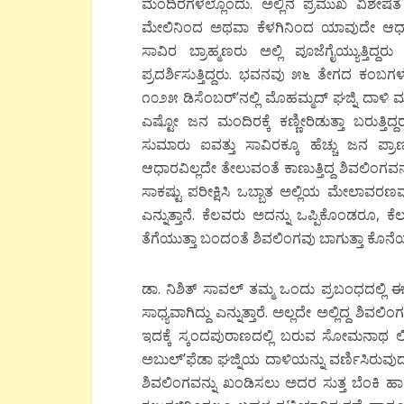
ಮಂದಿರಗಳಲ್ಲೊಂದು. ಅಲ್ಲಿನ ಪ್ರಮುಖ ವಿಶೇಷತೆ
ಮೇಲಿನಿಂದ ಅಥವಾ ಕೆಳಗಿನಿಂದ ಯಾವುದೇ ಆಧಾರವಿಲ್
ಸಾವಿರ ಬ್ರಾಹ್ಮಣರು ಅಲ್ಲಿ ಪೂಜೆಗೈಯ್ಯುತ್ತಿದ
ಪ್ರದರ್ಶಿಸುತ್ತಿದ್ದರು. ಭವನವು ೫೬ ತೇಗದ ಕಂಬಗ
೧೦೨೫ ಡಿಸೆಂಬರ್’ನಲ್ಲಿ ಮೊಹಮ್ಮದ್ ಘಜ್ನಿ ದಾಳ
ಎಷ್ಟೋ ಜನ ಮಂದಿರಕ್ಕೆ ಕಣ್ಣೀರಿಡುತ್ತಾ ಬರುತ್ತ
ಸುಮಾರು ಐವತ್ತು ಸಾವಿರಕ್ಕೂ ಹೆಚ್ಚು ಜನ ಪ್ರಾಣ
ಆಧಾರವಿಲ್ಲದೇ ತೇಲುವಂತೆ ಕಾಣುತ್ತಿದ್ದ ಶಿವಲಿಂಗವನ
ಸಾಕಷ್ಟು ಪರೀಕ್ಷಿಸಿ ಒಬ್ಬಾತ ಅಲ್ಲಿಯ ಮೇಲಾವರಣವು
ಎನ್ನುತ್ತಾನೆ. ಕೆಲವರು ಅದನ್ನು ಒಪ್ಪಿಕೊಂಡರೂ,
ತೆಗೆಯುತ್ತಾ ಬಂದಂತೆ ಶಿವಲಿಂಗವು ಬಾಗುತ್ತಾ ಕೊನೆಯಲ್ಲ
ಡಾ. ನಿಶಿತ್ ಸಾವಲ್ ತಮ್ಮ ಒಂದು ಪ್ರಬಂಧದಲ್ಲಿ ಈ 
ಸಾಧ್ಯವಾಗಿದ್ದು ಎನ್ನುತ್ತಾರೆ. ಅಲ್ಲದೇ ಅಲ್ಲಿದ್ದ ಶಿ
ಇದಕ್ಕೆ ಸ್ಕಂದಪುರಾಣದಲ್ಲಿ ಬರುವ ಸೋಮನಾಥ ಲ
ಅಬುಲ್’ಫೆಡಾ ಘಜ್ನಿಯ ದಾಳಿಯನ್ನು ವರ್ಣಿಸಿರುವು
ಶಿವಲಿಂಗವನ್ನು ಖಂಡಿಸಲು ಅದರ ಸುತ್ತ ಬೆಂಕಿ ಹಾಕ