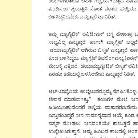
ಕಲ್ಲುಗಳಿಗಿಂತಲೂ ಬಹಳ ಗಟ್ಟಿಯಾಗಿರುತ್ತದೆ ಹಾಗೂ ಅತ
ಖಂಡಿಸಲು ಪ್ರಯತ್ನಿಸಿ ಸೋತ ನಂತರ ಘಜ್ನಿಯು 
ಬಳಸಿದ್ದನಿರಬೇಕು ಎನ್ನುತ್ತಾರೆ ಡಾ.ನಿಶಿತ್.
ಇನ್ನು ಮ್ಯಾಗ್ನೆಟಿಕ್ ಲೆವಿಟೇಷನ್ ಬಗ್ಗೆ ಹೇಳುತ್ತಾ
ಸಾಧ್ಯವಿಲ್ಲ ಎನ್ನುತ್ತಾರೆ. ಹಾಗಾಗಿ ಮ್ಯಾಗ್ನೆಟ್
ಡಯಾಮ್ಯಗ್ನೆಟಿಕ್ ಆಗಿರುವ ಬಿಸ್ಮತ್ ಎನ್ನುತ್ತಾರೆ. ಹಾಗ
ಕೂಡ ಬಳಸಿದ್ದರು. ಮ್ಯಾಗ್ನೆಟ್ ಶಿವಲಿಂಗವನ್ನು (ಐರನ
ಮೇಲಕ್ಕೆ ಎತ್ತಿದರೆ, ಡಯಾಮ್ಯಾಗ್ನೇಟಿಕ್ ಬಿಸ್ಮತ್ ಲೆವಿಟ
ಎರಡೂ ಕಡೆಯಲ್ಲಿ ಬಳಸಿರಬೇಕು ಎನ್ನುತ್ತಾರೆ ನಿಶಿತ್.
ಅಲ್-ಖಾಜ್ವಿನಿಯ ಉಲ್ಲೇಖವನ್ನೊಮ್ಮೆ ನೆನಪಿಸಿಕೊ
ಲೇಪನ ಮಾಡಲಾಗಿತ್ತು.” ಕಂಬಗಳ ಮೇಲೆ ಸೀಸ
ಹಿಡಿಯಬಹುದೆಂದರೆ ಅಲ್ಲಿಯ ವಾತಾವರಣವೇನು ಅ 
ಎನ್ನುವಂತಿದ್ದರೆ ಸೀಸ ಸಾಮಾನ್ಯವಾದ ಆಯ್ಕೆ ಕೂಡ ಅಲ್
ಬಿಸ್ಮತ್ ನೋಡಲು ಸೀಸದಂತೆಯೇ ಕಾಣುತ್ತದೆ ಹಾಗ
ಉಲ್ಲೇಖಿಸಿರುತ್ತಾನೆ. ಅಷ್ಟು ಹಿಂದಿನ ಕಾಲದಲ್