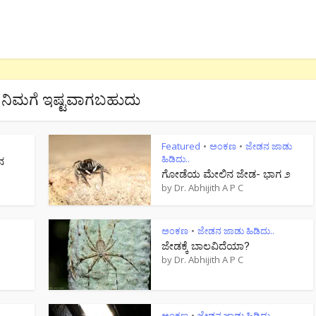
ನಿಮಗೆ ಇಷ್ಟವಾಗಬಹುದು
Featured
ಅಂಕಣ
ಜೇಡನ ಜಾಡು
•
•
ಹಿಡಿದು..
ನ
ಗೋಡೆಯ ಮೇಲಿನ ಜೇಡ- ಭಾಗ ೨
by
Dr. Abhijith A P C
ಅಂಕಣ
ಜೇಡನ ಜಾಡು ಹಿಡಿದು..
•
ಜೇಡಕ್ಕೆ ಬಾಲವಿದೆಯಾ?
by
Dr. Abhijith A P C
ಅಂಕಣ
ಜೇಡನ ಜಾಡು ಹಿಡಿದು..
•