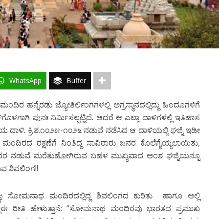
WhatsApp
Buffer
ದಿರ ಹನ್ನೆರಡು ಜ್ಯೋತಿರ್ಲಿಂಗಗಳಲ್ಲಿ ಅಗ್ರಸ್ಥಾನದಲ್ಲಿದ್ದು ಹಿಂದೂಗಳಿಗೆ
ೊಳಗಾಗಿ ಪುನಃ ನಿರ್ಮಿಸಲ್ಪಟ್ಟಿದೆ. ಆದರೆ ಆ ಎಲ್ಲಾ ದಾಳಿಗಳಲ್ಲಿ ಇತಿಹಾಸ
 ದಾಳಿ. ಕ್ರಿ.ಶ.೧೦೨೫-೧೦೨೬ ನಡುವೆ ನಡೆಸಿದ ಆ ದಾಳಿಯಲ್ಲಿ ಘಜ್ನಿ ಇಡೀ
 ಮಂದಿರದ ರಕ್ಷಣೆಗೆ ನಿಂತಿದ್ದ ಸಾವಿರಾರು ಜನರ ಕೊಲೆಗೈಯ್ಯಲಾಯಿತು,
್ಲದರ ನಡುವೆ ಮರೆತುಹೋಗಿರುವ ಬಹಳ ಮುಖ್ಯವಾದ ಅಂಶ ಘಜ್ನಿಯನ್ನೂ
ವ ಶಿವಲಿಂಗ!!
ಞ ಸೋಮನಾಥ ಮಂದಿರದಲ್ಲಿದ್ದ ಶಿವಲಿಂಗದ ಕುರಿತು ಹಾಗೂ ಅಲ್ಲಿ
ಲ್ಲಿಈ ರೀತಿ ಹೇಳುತ್ತಾನೆ: “ಸೋಮನಾಥ ಮಂದಿರವು ಭಾರತದ ಪ್ರಮುಖ