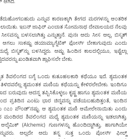
್ ಆಗಿದೆ.
ಗಿ ಒಡೆದುಹೋಗಬಹುದು ಎನ್ನುವ ಕಾರಣಕ್ಕಾಗಿ ತೇಗದ ಮರಗಳನ್ನು ಆಂತರಿಕ
ಲೇಪಿಸಲಾಯಿತು. ಇಬನ್ ಜಾಫಿರ್ ಎಂಬಾತ ಸೋಮನಾಥ ದೇವಾಲಯದ ನೆಲವು
ೀಸವನ್ನು ಬಳಸಲಾಗಿತ್ತು ಎನ್ನುತ್ತಾನೆ. ಪುನಃ ಅದು ಸೀಸ ಅಲ್ಲ, ಬಿಸ್ಮತ್!
ಟ್ ಆಗಲು ಸಾಕಷ್ಟು ಡಯಾಮ್ಯಾಗ್ನೆಟಿಕ್ ಫೋರ್ಸ್ ಬೇಕಾಗುವುದು ಎಂದು
 ಬಿಸ್ಮತ್’ನ್ನು ಬಳಸಿದ್ದರು. ಅಷ್ಟು ಹಿಂದಿನ ಕಾಲದಲ್ಲಿಯೂ, ಇಷ್ಟೆಲ್ಲಾ
ಿದವರನ್ನು ಖಂಡಿತವಾಗಿ ಶ್ಲಾಘಿಸಲೇ ಬೇಕು.
ಿವಲಿಂಗದ ಬಗ್ಗೆ ಒಂದು ಕುತೂಹಲಕಾರಿ ಕಥೆಯೂ ಇದೆ. ಶ್ಯಮಂತಕ
ಬಗ್ಗೆ ತಿಳಿದವರೆಲ್ಲ ಶ್ಯಮಂತಕ ಮಣಿಯ ಕಥೆಯನ್ನು ಕೇಳಿರಲೇಬೇಕು. ಇಂದಿಗೂ
ದ ಬರುವುದು ಅದನ್ನ ತಪ್ಪಿಸಿಕೊಳ್ಳಲು ಕೃಷ್ಣ ಹಾಗೂ ಶ್ಯಮಂತಕ ಮಣಿಯ
ಂದ ಪ್ರತಿದಿನ ಎಂಟು ಭಾರ ಚಿನ್ನವನ್ನು ಪಡೆಯಬಹುದಿತ್ತಂತೆ, ಇಂದಿನ
ುಮಾರು ೧೭೦ ಪೌಂಡ್’ನಷ್ಟು. ಆ ಶ್ಯಮಂತಕ ಮಣಿ ಆಮೇಲೇನಾಯಿತು ಎಂದು
ಥ ಮಂದಿರದ ಶಿವಲಿಂಗದ ಮಧ್ಯೆ ಶ್ಯಮಂತಕ ಮಣಿಯನ್ನು ಇಡಲಾಗಿತ್ತು.
ಕೆಮಿಕ್ (Alchemic) ಗುಣಗಳನ್ನು ಹೊಂದಿದ್ದಾಗಿತ್ತು, ಹಾಗಾಗಿಯೇ
ಎನ್ನುವರು. ಅಲ್ಲದೇ ಅದು ತನ್ನ ಸುತ್ತ ಒಂದು ಪೋರ್ಸ್ ಫೀಲ್ಡ್