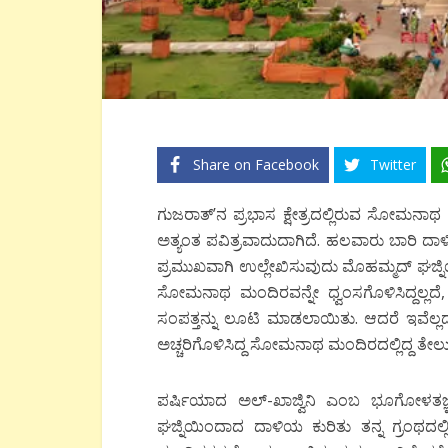
Share on Facebook
Twitter
ಗುಜರಾತ್’ನ ಪ್ರಭಾಸ ಕ್ಷೇತ್ರದಲ್ಲಿರುವ ಸೋಮನಾಥ ಮಂ
ಅತ್ಯಂತ ಪವಿತ್ರವಾದುದಾಗಿದೆ. ಹಲವಾರು ಬಾರಿ ದಾಳಿಗ
ಪ್ರಮುಖವಾಗಿ ಉಲ್ಲೇಖಿಸುವುದು ಮೊಹಮ್ಮದ್ ಘಜ್ನಿಯ
ಸೋಮನಾಥ ಮಂದಿರವನ್ನೇ ಧ್ವಂಸಗೊಳಿಸಿದ್ದಲ್ಲದೆ,
ಸಂಪತ್ತನ್ನು ಲೂಟಿ ಮಾಡಲಾಯಿತು. ಆದರೆ ಇವೆಲ
ಅಚ್ಚರಿಗೊಳಿಸಿದ್ದ ಸೋಮನಾಥ ಮಂದಿರದಲ್ಲಿದ್ದ ತೇಲು
ಪರ್ಷಿಯಾದ ಅಲ್-ಖಾಜ್ವಿನಿ ಎಂಬ ಭೂಗೋಳತಜ್
ಘಜ್ನಿಯಿಂದಾದ ದಾಳಿಯ ಕುರಿತು ತನ್ನ ಗ್ರಂಥದ