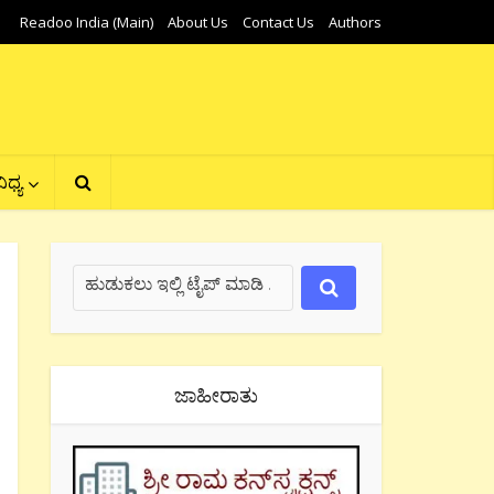
Readoo India (Main)
About Us
Contact Us
Authors
ಿಧ್ಯ
ಜಾಹೀರಾತು