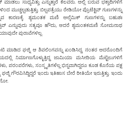
 ಮಾಡಲು ಸಾಧ್ಯವಿತ್ತು ಎನ್ನುತ್ತಾರೆ ಕೆಲವರು. ಅಲ್ಲಿ ಬರುವ ಭಕ್ತಾದಿಗಳಿಗೆ
ದ ಮುಚ್ಚಲ್ಪಡುತ್ತಿತ್ತು. ಬಿಲ್ಪಪತ್ರೆಯು ರೇಡಿಯೋ ಪ್ರೊಟೆಕ್ಟಿವ್ ಗುಣಗಳನ್ನು
ುವ ಕಾರಣಕ್ಕೆ. ಶ್ಯಮಂತಕ ಮಣಿ ಅಲ್ಕೆಮಿಕ್ ಗುಣಗಳನ್ನು ಬಹುಶಃ
ಟೆಕ್ಟಿವ್ ಎನ್ನುವುದು ಸತ್ಯವೂ ಹೌದು, ಆದರೆ ಶ್ಯಮಂತಕಮಣಿ ಸೋಮನಾಥ
 ಯಾವುದೇ ಪುರಾವೆಗಳಿಲ್ಲ.
 ಮಾಡಿದ ಘಜ್ನಿ ಆ ಶಿವಲಿಂಗವನ್ನು ಖಂಡಿಸಿದ್ದ. ನಂತರ ಅದರೊಂದಿಗೆ
ಸಮಯದಲ್ಲಿ ನಿರ್ಮಾಣಗೊಳ್ಳುತ್ತಿದ್ದ ಜಾಮಿಯಾ ಮಸೀದಿಯ ಮೆಟ್ಟಿಲುಗಳಿಗೆ
ು, ಪರಂಪರೆಗಳು, ಸಂಸ್ಕೃತಿಗಳೆಲ್ಲ ಭಿನ್ನವಾಗಿದ್ದರೂ ಕೂಡ ಕೊನೆಯ ಪಕ್ಷ
ಜ್ನಿ ಗೌರವಿಸಿದ್ದಿದ್ದರೆ ಇಂದು ಇತಿಹಾಸ ಬೇರೆ ರೀತಿಯೇ ಇರುತ್ತಿತ್ತು. ಇಂದು
ೇನೋ.