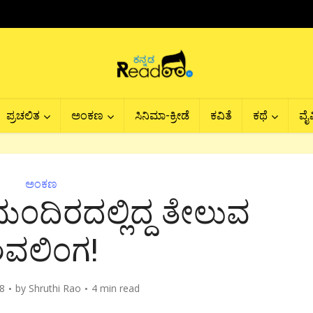
ಪ್ರಚಲಿತ
ಅಂಕಣ
ಸಿನಿಮಾ-ಕ್ರೀಡೆ
ಕವಿತೆ
ಕಥೆ
ವೈವ
ಅಂಕಣ
ಿರದಲ್ಲಿದ್ದ ತೇಲುವ
ಿವಲಿಂಗ!
8
by
Shruthi Rao
4 min read