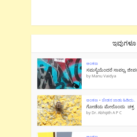
ಇವುಗಳೂ 
ಅಂಕಣ
ಸಮಸ್ಯೆಯೆಂದರೆ ಸಾವಲ್ಲ, ಜೀವ
by
Manu Vaidya
ಅಂಕಣ
ಜೇಡನ ಜಾಡು ಹಿಡಿದು..
•
ಗೋಡೆಯ ಮೇಲೊಂದು ಚಕ್ರ
by
Dr. Abhijith A P C
ಅಂಕಣ