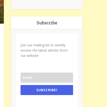
Subscribe
Join our mailing list to weekly
receive the latest articles from
our website
SUBSCRIBE!
One e-mail a week. We don't spam.
Don't forget to check the promotional
tab if you are using gmail.