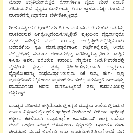
ಮೊದಲ ಆದ್ಯತೆಯಾಗಿರುತ್ತದೆ. ರೋಗಿಗಳಿಗೂ ವೈದ್ಯರ ಮೇಲೆ ನಂಬಿಕೆ
ಕಡಿಮೆಯಾಗಿದೆ. ವೈದ್ಯರೂ ರೋಗಿಗಳನ್ನು ಕೇವಲ ಗ್ರಾಹಕರಾಗಷ್ಟೇ ನೋಡುವ
ಪರಿಪಾಠವನ್ನು ನಿಧಾನವಾಗಿ ಬೆಳೆಸಿಕೊಳ್ಳುತ್ತಿದ್ದಾರೆ.
ರೀಡೂ ಕನ್ನಡದ ರೆಗ್ಯುಲರ್ ಓದುಗರಿಗೆ ಡಾ.ದಯಾನಂದ ಲಿಂಗೇಗೌಡ ಅವರನ್ನು
ಪರಿಚಯಿಸುವ ಅಗತ್ಯವಿಲ್ಲವೆಂದುಕೊಳ್ಳುತ್ತೇನೆ. ವೃತ್ತಿಯಿಂದ ವೈದ್ಯರಾಗಿದ್ದರೂ
ಕನ್ನಡ ಸಾಹಿತ್ಯದ ಮೇಲೆ ಒಂದಷ್ಟು ಆಸಕ್ತಿ,ಪ್ರೀತಿಯನ್ನಿಟ್ಟುಕೊಂಡು
ಬರವಣಿಗೆಯ ಕೃಷಿ ಮಾಡುತ್ತಿದ್ದಾರೆ.ನಾಡಿನ ಪತ್ರಿಕೆಗಳಲ್ಲಿ,ನಮ್ಮ ರೀಡೂ
ವೆಬ್ಸೈಟ್’ನಲ್ಲಿ ಸುಮಾರು ಲೇಖನಗಳನ್ನು ಬರೆದಿದ್ದಾರೆ.ವೈದ್ಯಕೀಯ ಜಗತ್ತಿನ
ಕುರಿತು ಅವರು ಬರೆದಿರುವ ಕಾದಂಬರಿ ‘ಸತ್ಯಮೇವ ಜಯತೆ’.ಭಾರತದಲ್ಲಿ
ವೈದ್ಯಕೀಯ ಕ್ಷೇತ್ರದ ಪ್ರಸಕ್ತ ಸ್ಥಿತಿಗತಿಗಳೇನು,ಖಾಸಗಿ ಆಸ್ಪತ್ರೆಗಳು
ವೈದ್ಯಲೋಕವನ್ನು ದಂಧೆಯನ್ನಾಗಿಸಿರುವುದು ಏಕೆ ಮತ್ತು ಹೇಗೆ? ಭ್ರಷ್ಠ
ವ್ಯವಸ್ಥೆಯೊಳಗೆ ಸಿಕ್ಕಿಕೊಂಡು ಪ್ರಾಮಾಣಿಕರು ಹೇಗೆಲ್ಲ ನರಳುತ್ತಾರೆ ಎಂಬುದನ್ನು
ಡಾ.ದಯಾನಂದ ಅವರು ಮನಮುಟ್ಟುವಂತೆ ತಮ್ಮ ಕಾದಂಬರಿಯಲ್ಲಿ
ಚಿತ್ರಿಸಿದ್ದಾರೆ.
ಮಂಡ್ಯದ ಸಮೀಪದ ಹಳ್ಳಿಯೊಂದರಲ್ಲಿ ಕನ್ನಡ ಮಾಧ್ಯಮ ಶಾಲೆಯಲ್ಲಿ ಓದುವ
ಹುಡುಗ ವಿಶ್ವನಾಥ ಹೈಸ್ಕೂಲಿಗೆ ಇಂಗ್ಲೀಷ್ ಮೀಡಿಯಂಗೆ ಸೇರಿದಾಗ ಇಂಗ್ಲೀಷ್
ಕಬ್ಬಿಣದ ಕಡಲೆಯಾಗಿ ಒದ್ದಾಡುತ್ತಾನೆ.ಆ ಕಾರಣದಿಂದಾಗಿ ಆಂಗ್ಲ ಭಾಷೆಯ
ಮೇಲೆ ಒಂಥರಾ ತಿರಸ್ಕಾರ ಬೆಳೆಸಿಕೊಂಡು ಕನ್ನಡದಲ್ಲೇ ಏನಾದರೂ ಮಾಡಿ
ಜೀವನದಲ್ಲಿ ಮುಂದೆ ಬರಬೇಕು ಅಂತ ಅಂದುಕೊಳ್ಳುತ್ತಿರುತ್ತಾನೆ.ಆದರೆ ಮಗ