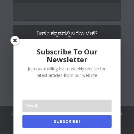
ರೀಡೂ ಕನ್ನಡದಲ್ಲಿ ಬರೆಯಬೇಕೆ?
Subscribe To Our
Newsletter
Join our mailing list to weekly receive the
latest articles from our website
Copywrite© 2026 Readoo Media Private Limited. Created and
maintained by
The Web People
.
SUBSCRIBE!
Readoo India (Main)
About Us
Contact Us
Authors