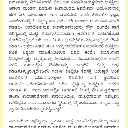
ನರ್ಸ್’ಗಳನ್ನು ಸೇರಿಸಿಕೊಂಡರೆ ಹೆಚ್ಚು ಹಣ ಕೊಡಬೇಕಾಗುತ್ತದೆಂದು ಆಸ್ಪತ್ರೆಯ
ಆಡಳಿತ ಮಂಡಳಿ ಮಾಡುವ ಉಪಾಯವದು.ಆಪರೇಷನ್ ಥಿಯೇಟರ್’ನಲ್ಲಿ
ಹೇಗೆ ವರ್ತಿಸಬೇಕು,ಹೇಗೆ ಕೆಲಸ ಮಾಡಬೇಕು ಎಂಬ ತಿಳುವಳಿಕೆ ಇಲ್ಲದ,
ಕ್ಯಾಂಟೀನ್’ನಲ್ಲಿ ಕೆಲಸಕ್ಕಿದ್ದು ಈಗ ನರ್ಸ್ ಆಗಿ ಬದಲಾದ ಆ ಹೆಂಗಸು ಸರ್ಜರಿ
ಮಾಡಲು ಉಪಯೋಗಿಸುವ ಉಪಕರಣವೊಂದನ್ನು ಗ್ಲೌಸ್ ಧರಿಸದೇ ಹಾಗೆ
ಬರಿಗೈಯಲ್ಲಿ ಮುಟ್ಟಿ ಬಿಡುತ್ತಾಳೆ.ಇದರಿಂದಾಗಿ ಆಪರೇಷನ್ ಮಾಡಿಸಿಕೊಂಡ
ರೋಗಿಗೆ ಇನ್ಫೆಕ್ಷನ್ ಆಗಿ ಆತ ಐಸಿಯುನಲ್ಲಿ ಅಡ್ಮಿಟ್ ಆಗುತ್ತಾನೆ.ಇನ್ಫೆಕ್ಷನ್ ಕಡಿಮೆ
ಮಾಡಲು ಒಳ್ಳೆಯ Antibiotics ಅನ್ನು ಉಪಯೋಗಿಸೋಣವೆಂದರೆ ಆಸ್ಪತ್ರೆಯ
ಜೊತೆ ಒಪ್ಪಂದ ಮಾಡಿಕೊಂಡಿರುವ ಔಷಧ ಕಂಪೆನಿ ತಯಾರಿಸುವ
ಔಷಧಗಳನ್ನಷ್ಟೇ ಆಸ್ಪತ್ರೆಯಲ್ಲಿ ಬಳಸಬೇಕೆಂದು ನಿಯಮವಿರುತ್ತದೆ.ಆ ಕಂಪೆನಿ
ಕಳಪೆ ಗುಣಮಟ್ಟದ ಔಷಧಿಗಳನ್ನು ಉತ್ಪಾದಿಸಿ ಹೆಚ್ಚು ಲಾಭ
ಮಾಡಿಕೊಳ್ಳುತ್ತಿರುತ್ತದೆ.ಕಡಿಮೆ ಸಂಬಳ ಕೊಟ್ಟರೂ ಕೆಲಸಕ್ಕೆ ಬರುತ್ತಾರೆ ಅಂತ
ಎಂಬಿಬಿಎಸ್ ಓದಿರದ,ಇಂಗ್ಲೀಷ್ ಔಷಧಿಗಳ ಬಗ್ಗೆ ಜ್ಞಾನವಿರದ
ಆಯುರ್ವೇದ,ಹೋಮಿಯೋಪತಿ ಓದಿದ ವೈದ್ಯರನ್ನು ಆಸ್ಪತ್ರೆಯ ಆಡಳಿತ
ಮಂಡಳಿ ICU ಥರದ ಆಯಕಟ್ಟಿನ ಜಾಗಗಳಲ್ಲಿ ಕೆಲಸಕ್ಕೆ ನೇಮಿಸುತ್ತದೆ.ಇಂಥ
ಹಲವು ಉದಾಹರಣೆಗಳಿವೆ ಕಾದಂಬರಿಯಲ್ಲಿ. ಡಾ.ವಿಶ್ವನಾಥನಿಗೆ ಇವೆಲ್ಲವೂ
ಅರಿವಿದ್ದರೂ ಏನೂ ಮಾಡಲಾಗದ ಸ್ಥಿತಿಯಲ್ಲಿ ಸಿಕ್ಕಿ ಹಾಕಿಕೊಂಡು ಸಾಧ್ಯವಾದಷ್ಟು
ಪ್ರಾಮಾಣಿಕವಾಗಿರಲು ಪ್ರಯತ್ನಿಸುತ್ತಾನೆ.
ಕಾದಂಬರಿಯ ಇನ್ನೊಂದು ಪ್ರಮುಖ ಪಾತ್ರ ಡಾ.ಕವಿಕಟ್ಟಿಯವರದ್ದು.ಅವರು
ಡಾ.ವಿಶ್ವನಾಥ ಕೆಲಸ ಮಾಡುವ ಆಸ್ಪತ್ರೆಯ ಮುಖ್ಯಸ್ಥರು.ರೋಗಿಗಳಿಗೆ ಏನಾದರೂ