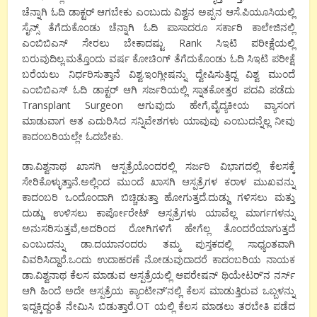
ಚೆನ್ನಾಗಿ ಓದಿ ಡಾಕ್ಟರ್ ಆಗಬೇಕು ಎಂಬುದು ವಿಶ್ವನ ಅಪ್ಪನ ಆಸೆ.ಪಿಯೂಸಿಯಲ್ಲಿ
ಸೈನ್ಸ್ ತೆಗೆದುಕೊಂಡು ಚೆನ್ನಾಗಿ ಓದಿ ಪಾಸಾದರೂ ಸರ್ಕಾರಿ ಕಾಲೇಜಿನಲ್ಲಿ
ಎಂಬಿಬಿಎಸ್ ಸೇರಲು ಬೇಕಾದಷ್ಟು Rank ಸಿಇಟಿ ಪರೀಕ್ಷೆಯಲ್ಲಿ
ಬರುವುದಿಲ್ಲ.ಮತ್ತೊಂದು ವರ್ಷ ಕೋಚಿಂಗ್ ತೆಗೆದುಕೊಂಡು ಓದಿ ಸಿಇಟಿ ಪರೀಕ್ಷೆ
ಬರೆಯಲು ನಿರ್ಧರಿಸುತ್ತಾನೆ ವಿಶ್ವ.ಇಂಗ್ಲೀಷನ್ನು ದ್ವೇಷಿಸುತ್ತಿದ್ದ ವಿಶ್ವ ಮುಂದೆ
ಎಂಬಿಬಿಎಸ್ ಓದಿ ಡಾಕ್ಟರ್ ಆಗಿ ಸರ್ಜರಿಯಲ್ಲಿ ಸ್ನಾತಕೋತ್ತರ ಪದವಿ ಪಡೆದು
Transplant Surgeon ಆಗುವುದು ಹೇಗೆ,ವೈದ್ಯಕೀಯ ವ್ಯಾಸಂಗ
ಮಾಡುವಾಗ ಆತ ಎದುರಿಸಿದ ಸನ್ನಿವೇಶಗಳು ಯಾವುವು ಎಂಬುದನ್ನೆಲ್ಲ ನೀವು
ಕಾದಂಬರಿಯಲ್ಲೇ ಓದಬೇಕು.
ಡಾ.ವಿಶ್ವನಾಥ ಖಾಸಗಿ ಆಸ್ಪತ್ರೆಯೊಂದರಲ್ಲಿ ಸರ್ಜರಿ ವಿಭಾಗದಲ್ಲಿ ಕೆಲಸಕ್ಕೆ
ಸೇರಿಕೊಳ್ಳುತ್ತಾನೆ.ಅಲ್ಲಿಂದ ಮುಂದೆ ಖಾಸಗಿ ಆಸ್ಪತ್ರೆಗಳ ಕರಾಳ ಮುಖವನ್ನು
ಕಾದಂಬರಿ ಒಂದೊಂದಾಗಿ ಬಿಚ್ಚಿಡುತ್ತಾ ಹೋಗುತ್ತದೆ.ದುಡ್ಡು ಗಳಿಸಲು ಮತ್ತು
ದುಡ್ಡು ಉಳಿಸಲು ಕಾರ್ಪೋರೇಟ್ ಆಸ್ಪತ್ರೆಗಳು ಯಾವೆಲ್ಲ ಮಾರ್ಗಗಳನ್ನು
ಅನುಸರಿಸುತ್ತವೆ,ಅದರಿಂದ ರೋಗಿಗಳಿಗೆ ಹೇಗೆಲ್ಲ ತೊಂದರೆಯಾಗುತ್ತದೆ
ಎಂಬುದನ್ನು ಡಾ.ದಯಾನಂದರು ತಮ್ಮ ಪುಸ್ತಕದಲ್ಲಿ ಸಾಧ್ಯಂತವಾಗಿ
ವಿವರಿಸಿದ್ದಾರೆ.ಒಂದು ಉದಾಹರಣೆ ನೋಡುವುದಾದರೆ ಕಾದಂಬರಿಯ ನಾಯಕ
ಡಾ.ವಿಶ್ವನಾಥ ಕೆಲಸ ಮಾಡುವ ಆಸ್ಪತ್ರೆಯಲ್ಲಿ ಆಪರೇಷನ್ ಥಿಯೇಟರ್’ನ ನರ್ಸ್
ಆಗಿ ಹಿಂದೆ ಅದೇ ಆಸ್ಪತ್ರೆಯ ಕ್ಯಾಂಟೀನ್’ನಲ್ಲಿ ಕೆಲಸ ಮಾಡುತ್ತಿರುವ ಒಬ್ಬಳನ್ನು
ಇದ್ದಕ್ಕಿದ್ದಂತೆ ನೇಮಿಸಿ ಬಿಡುತ್ತಾರೆ.OT ಯಲ್ಲಿ ಕೆಲಸ ಮಾಡಲು ತರಬೇತಿ ಪಡೆದ