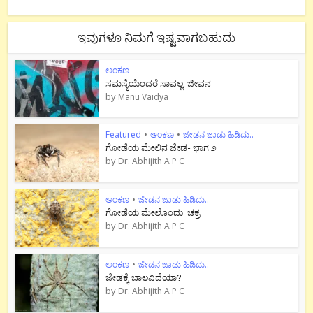
ಇವುಗಳೂ ನಿಮಗೆ ಇಷ್ಟವಾಗಬಹುದು
ಅಂಕಣ
ಸಮಸ್ಯೆಯೆಂದರೆ ಸಾವಲ್ಲ, ಜೀವನ
by
Manu Vaidya
Featured
•
ಅಂಕಣ
•
ಜೇಡನ ಜಾಡು ಹಿಡಿದು..
ಗೋಡೆಯ ಮೇಲಿನ ಜೇಡ- ಭಾಗ ೨
by
Dr. Abhijith A P C
ಅಂಕಣ
•
ಜೇಡನ ಜಾಡು ಹಿಡಿದು..
ಗೋಡೆಯ ಮೇಲೊಂದು ಚಕ್ರ
by
Dr. Abhijith A P C
ಅಂಕಣ
•
ಜೇಡನ ಜಾಡು ಹಿಡಿದು..
ಜೇಡಕ್ಕೆ ಬಾಲವಿದೆಯಾ?
by
Dr. Abhijith A P C