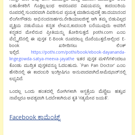
ಬಹುತೇಕರಿಗೆ ಗೊತ್ತಿಲ್ಲ.ಇಂಥ ಅಪರೂಪದ ವಿಷಯವನ್ನು ಕಾದಂಬರಿಯ
ರೂಪದಲ್ಲಿ ಸುಂದರವಾಗಿ ವಿವರಿಸುವ ಪ್ರಯತ್ನ ಮಾಡಿರುವುದಕ್ಕೆ ಡಾ.ದಯಾನಂದ
ಲಿಂಗೇಗೌಡರು ಅಭಿನಂದನಾರ್ಹರು.ರೇಡಿಯಾಲಜಿಸ್ಟ್ ಆಗಿ ತಮ್ಮ ಬಿಡುವಿಲ್ಲದ
ವೃತ್ತಿಯ ನಡುವೆಯೂ ಕನ್ನಡ ಲೇಖನ,ಕಾದಂಬರಿ ಬರೆಯುವುದು ಅವರಿಗೆ
ಕನ್ನಡದ ಮೇಲಿರುವ ಪ್ರೀತಿಯನ್ನು ತೋರಿಸುತ್ತದೆ. pothi.com ಎಂಬ
ವೆಬ್ಸೈಟಿನಲ್ಲಿ ಈ ಪುಸ್ತಕ E-Book ರೂಪದಲ್ಲೂ ದೊರೆಯುತ್ತದೆ.ಅಲ್ಲಿಂದ E-
book ಖರೀದಿಸಲು ಲಿಂಕ್
ಇಲ್ಲಿದೆ.
https://pothi.com/pothi/book/ebook-dayananda-
lingegowda-satya-meeva-jayathe
ಇತರ ಪುಸ್ತಕ ಮಳಿಗೆಗಳಿಂದಲೂ
ಕೊಂಡು ಮುದ್ರಿತ ಪುಸ್ತಕವನ್ನೂ ಓದಬಹುದು. `Pan Pan Doctor’ ಎಂಬ
ಹೆಸರಿನಲ್ಲಿ ಈ ಕಾದಂಬರಿ ಇಂಗ್ಲೀಷಿಗೂ ಅನುವಾದವಾಗಿದೆ.ಅಮೆಝಾನ್’ನಲ್ಲಿ
ಲಭ್ಯವಿದೆ.
ಒಂದಲ್ಲ ಒಂದು ಹಂತದಲ್ಲಿ ರೋಗಿಗಳಾಗಿ ಆಸ್ಪತ್ರೆಯ ಮೆಟ್ಟಿಲು ಹತ್ತುವ
ನಾವೆಲ್ಲರೂ ಅವಶ್ಯವಾಗಿ ಓದಬೇಕಾಗಿರುವ ಕೃತಿ ‘ಸತ್ಯಮೇವ ಜಯತೆ’.
Facebook ಕಾಮೆಂಟ್ಸ್