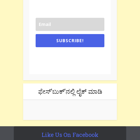
SUBSCRIBE!
One e-mail a week. We don't spam.
Don't forget to check the promotional
tab if you are using gmail.
ಫೇಸ್’ಬುಕ್’ನಲ್ಲಿ ಲೈಕ್ ಮಾಡಿ
Like Us On Facebook