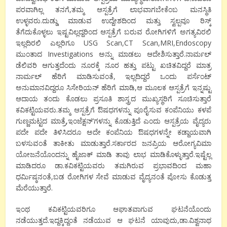
ಪರವಾಗಿಲ್ಲ ತನಗೆ,ತಮ್ಮ ಆಸ್ಪತ್ರೆಗೆ ಲಾಭವಾಗಬೇಕೆಂಬ ಮನಸ್ಥಿತಿ
ಉಳ್ಳವರು.ದುಡ್ಡು ಮಾಡುವ ಉದ್ದೇಶದಿಂದ ಮತ್ತು ಸ್ವಲ್ಪವೂ ರಿಸ್ಕ್
ತೆಗೆದುಕೊಳ್ಳಲು ಇಷ್ಟವಿಲ್ಲದ್ದರಿಂದ ಆಸ್ಪತ್ರೆಗೆ ಬರುವ ರೋಗಿಗಳಿಗೆ ಅಗತ್ಯವಿರಲಿ
ಇಲ್ಲದಿರಲಿ ಎಲ್ಲರಿಗೂ USG Scan,CT Scan,MRI,Endoscopy
ಮುಂತಾದ Investigations ಅನ್ನು ಮಾಡಲು ಆದೇಶಿಸುತ್ತಾರೆ.ನಾರ್ಮಲ್
ಡೆಲಿವರಿ ಆಗುತ್ತದೆಂದು ನೂರಕ್ಕೆ ನೂರ ಹತ್ತು ಪಟ್ಟು ಖಚಿತವಿದ್ದರೆ ಮಾತ್ರ
ನಾರ್ಮಲ್ ಹೆರಿಗೆ ಮಾಡಿಸುವಂತೆ, ಇಲ್ಲದಿದ್ದರೆ ಒಂದು ಪರ್ಸೆಂಟ್
ಅನುಮಾನವಿದ್ದರೂ ಸಿಸೇರಿಯನ್ ಹೆರಿಗೆ ಮಾಡಿ,ಆ ಮೂಲಕ ಆಸ್ಪತ್ರೆಗೆ ಇನ್ನಷ್ಟು
ಆದಾಯ ತಂದು ಕೊಡಲು ಪ್ರಸೂತಿ ಶಾಸ್ತ್ರದ ಮುಖ್ಯಸ್ಥರಿಗೆ ಸೂಚಿಸುತ್ತಾರೆ
ಕವಿಕಟ್ಟಿಯವರು.ತಮ್ಮ ಆಸ್ಪತ್ರೆಗೆ ಔಷಧಗಳನ್ನು ಪೂರೈಸುವ ಕಂಪೆನಿಯು ಕಳಪೆ
ಗುಣ್ಣಮಟ್ಟದ ಮಾತ್ರೆ,ಇಂಜೆಕ್ಷನ್’ಗಳನ್ನು ಕೊಡುತ್ತಿದೆ ಎಂದು ಆಸ್ಪತ್ರೆಯ ವೈದ್ಯರು
ಪದೇ ಪದೇ ತಿಳಿಸಿದರೂ ಅದೇ ಕಂಪೆನಿಯ ಔಷಧಗಳನ್ನೇ ಕಡ್ದಾಯವಾಗಿ
ಬಳಸುವಂತೆ ತಾಕೀತು ಮಾಡುತ್ತಾರೆ.ಸರ್ಕಾರದ ಜನಪ್ರಿಯ ಆರೋಗ್ಯವಿಮಾ
ಯೋಜನೆಯೊಂದನ್ನು ಹೈಜಾಕ್ ಮಾಡಿ ತಾವು ಲಾಭ ಮಾಡಿಕೊಳ್ಳುತ್ತಾರೆ.ಇಷ್ಟೆಲ್ಲ
ಮಾಡಿದರೂ ಡಾ.ಕವಿಕಟ್ಟಿಯವರು ತಮಗಿರುವ ಪ್ರಭಾವದಿಂದ ಮಹಾ
ಧರ್ಮಿಷ್ಠನಂತೆ,ಬಡ ರೋಗಿಗಳ ಸೇವೆ ಮಾಡುವ ವೈದ್ಯನಂತೆ ಪೋಸು ಕೊಡುತ್ತ
ಮೆರೆಯುತ್ತಾರೆ.
ಇಂಥ ಕವಿಕಟ್ಟಿಯವರಿಗೂ ಆಘಾತವಾಗುವ ಘಟನೆಯೊಂದು
ನಡೆಯುತ್ತದೆ.ಇದ್ದಕ್ಕಿದ್ದಂತೆ ನಡೆಯುವ ಆ ಘಟನೆ ಯಾವುದು,ಡಾ.ವಿಶ್ವನಾಥ