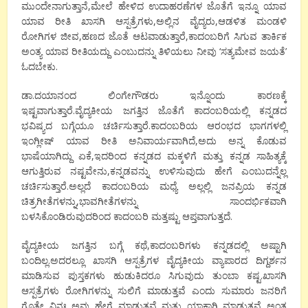
ಮುಂದೇನಾಗುತ್ತಾನೆ,ಮೇಲೆ ಹೇಳಿದ ಉದಾಹರಣೆಗಳ ಜೊತೆಗೆ ಇನ್ನೂ ಯಾವ
ಯಾವ ರೀತಿ ಖಾಸಗಿ ಆಸ್ಪತ್ರೆಗಳು,ಅಲ್ಲಿನ ವೈದ್ಯರು,ಆಡಳಿತ ಮಂಡಳಿ
ರೋಗಿಗಳ ಜೀವ,ಹಣದ ಜೊತೆ ಆಟವಾಡುತ್ತಾರೆ,ಕಾದಂಬರಿಗೆ ಸಿಗುವ ತಾರ್ಕಿಕ
ಅಂತ್ಯ ಯಾವ ರೀತಿಯದ್ದು ಎಂಬುದನ್ನು ತಿಳಿಯಲು ನೀವು ‘ಸತ್ಯಮೇವ ಜಯತೆ’
ಓದಬೇಕು.
ಡಾ.ದಯಾನಂದ ಲಿಂಗೇಗೌಡರು ಇನ್ನೊಂದು ಕಾರಣಕ್ಕೆ
ಇಷ್ಟವಾಗುತ್ತಾರೆ.ವೈದ್ಯಕೀಯ ಜಗತ್ತಿನ ಜೊತೆಗೆ ಕಾದಂಬರಿಯಲ್ಲಿ ಕನ್ನಡದ
ಭವಿಷ್ಯದ ಬಗ್ಗೆಯೂ ಚರ್ಚಿಸುತ್ತಾರೆ.ಕಾದಂಬರಿಯ ಆರಂಭದ ಭಾಗಗಳಲ್ಲಿ
ಇಂಗ್ಲೀಷ್ ಯಾವ ರೀತಿ ಅನಿವಾರ್ಯವಾಗಿದೆ,ಅದು ಅನ್ನ ಕೊಡುವ
ಭಾಷೆಯಾಗಿದ್ದು ಏಕೆ,ಇದರಿಂದ ಕನ್ನಡದ ಮಕ್ಕಳಿಗೆ ಮತ್ತು ಕನ್ನಡ ಸಾಹಿತ್ಯಕ್ಕೆ
ಆಗುತ್ತಿರುವ ನಷ್ಟವೇನು,ಕನ್ನಡವನ್ನು ಉಳಿಸುವುದು ಹೇಗೆ ಎಂಬುದನ್ನೆಲ್ಲ
ಚರ್ಚಿಸುತ್ತಾರೆ.ಅಲ್ಲದೆ ಕಾದಂಬರಿಯ ಮಧ್ಯೆ ಅಲ್ಲಲ್ಲಿ ಜನಪ್ರಿಯ ಕನ್ನಡ
ಚಿತ್ರಗೀತೆಗಳನ್ನು,ಭಾವಗೀತೆಗಳನ್ನು ಸಾಂದರ್ಭಿಕವಾಗಿ
ಬಳಸಿಕೊಂಡಿರುವುದರಿಂದ ಕಾದಂಬರಿ ಮತ್ತಷ್ಟು ಆಪ್ತವಾಗುತ್ತದೆ.
ವೈದ್ಯಕೀಯ ಜಗತ್ತಿನ ಬಗ್ಗೆ ಕಥೆ,ಕಾದಂಬರಿಗಳು ಕನ್ನಡದಲ್ಲಿ ಅಷ್ಟಾಗಿ
ಬಂದಿಲ್ಲ.ಅದರಲ್ಲೂ ಖಾಸಗಿ ಆಸ್ಪತ್ರೆಗಳ ವೈದ್ಯಕೀಯ ವ್ಯಾಪಾರದ ದಿಗ್ದರ್ಶನ
ಮಾಡಿಸುವ ಪುಸ್ತಕಗಳು ಹುಡುಕಿದರೂ ಸಿಗುವುದು ತುಂಬಾ ಕಷ್ಟ.ಖಾಸಗಿ
ಆಸ್ಪತ್ರೆಗಳು ರೋಗಿಗಳನ್ನು ಸುಲಿಗೆ ಮಾಡುತ್ತವೆ ಎಂದು ಸುಮಾರು ಜನರಿಗೆ
ಗೊತ್ತೇ ವಿನಃ ಅವು ಹೇಗೆ ಮಾಡುತ್ತವೆ ಮತ್ತು ಯಾಕಾಗಿ ಮಾಡುತ್ತವೆ ಅಂತ