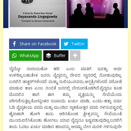
Share on Facebook
Twitter
WhatsApp
Buffer
‘ವೈದ್ಯೋ ನಾರಾಯಣೋ ಹರಿ’ ಎಂಬ ಮಾತಿಗೆ ಇವತ್ತು ಅರ್ಥ
ಉಳಿದಿಲ್ಲ.ಬಹುತೇಕ ಜನರು ವೈದ್ಯರನ್ನು ದೇವರ ಸ್ಥಾನದಲ್ಲಿ ನೋಡುವುದಿಲ್ಲ.
ಬದಲಿಗೆ ಡಾಕ್ಟರ್’ಗಳೆಂದರೆ ದುಡ್ಡು ಸುಲಿಯುವವರು,ಆಸ್ಪತ್ರೆಗಳೆಂದರೆ ದರೋಡೆ
ಮಾಡುವ ತಾಣ ಎಂಬ ನಂಬಿಕೆ ಜನರಲ್ಲಿ ಬೇರೂರತೊಡಗಿದೆ.ವೈದ್ಯರೂ ಕೂಡ
ಮೊದಲಿನ ಹಾಗೆ ಈಗ ತಮ್ಮ ವೃತ್ತಿಯನ್ನು ಸೇವೆಯೆಂದು
ಪರಿಗಣಿಸುತ್ತಿಲ್ಲ.ಕೋಟ್ಯಂತರ ರೂಪಾಯಿ ಖರ್ಚು ಮಾಡಿ, ಎಂಟು-ಹತ್ತು ವರ್ಷ
ಓದಿ ವೈದ್ಯಕೀಯ ಪದವಿ ಮತ್ತು ಮುಂದಿನ ಸ್ನಾತಕೋತ್ತರ ಪದವಿ ಗಳಿಸುವಷ್ಟರಲ್ಲಿ
ಹೈರಾಣಾಗಿ ಹೋಗಿ ತಾನು ಆರಿಸಿಕೊಂಡ ಕ್ಷೇತ್ರವನ್ನು ಸೇವೆಯಂತೆ
ಮುಂದುವರೆಸಿಕೊಂಡು ಹೋಗಲು ಯಾವ ವೈದ್ಯನೂ ಇಷ್ಟಪಡುವುದಿಲ್ಲ.ಬದಲಿಗೆ
ತಾನು ಓದಲು ಖರ್ಚು ಮಾಡಿದ ಹಣವನ್ನು ಆದಷ್ಟು ಬೇಗ ಮರಳಿ ಗಳಿಸುವುದೇ