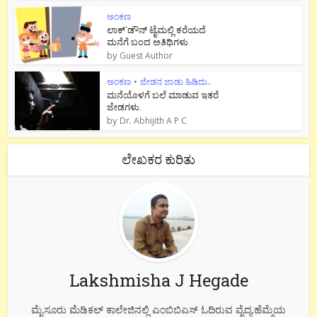
ಅಂಕಣ
ಲಾಕ್`ಡೌನ್ ಟೈಮಲ್ಲಿ ಕರೆಯದೆ
ಮನೆಗೆ ಬಂದ ಅತಿಥಿಗಳು
by
Guest Author
ಅಂಕಣ
•
ಜೇಡನ ಜಾಡು ಹಿಡಿದು..
ಮನೆಯೊಳಗೆ ಬಲೆ ಮಾಡುವ ಇತರೆ
ಜೇಡಗಳು.
by
Dr. Abhijith A P C
ಲೇಖಕರ ಕುರಿತು
Lakshmisha J Hegade
ಮೈಸೂರು ಮೆಡಿಕಲ್ ಕಾಲೇಜಿನಲ್ಲಿ ಎಂಬಿಬಿಎಸ್ ಓದಿರುವ ವೈದ್ಯ.ಹೆಮ್ಮೆಯ