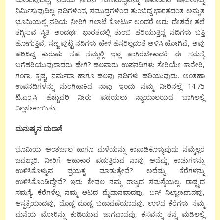
ನಿರ್ಮಿಸುವುದಿಲ್ಲ. ನದಿಗಳಿಂದ, ಸಮುದ್ರಗಳಿಂದ ತುಂಬಿದ್ದ ಭಾರತದಂತ ಅಮೃತ
ಭೂಮಿಯಲ್ಲಿ ನದಿಯ ನೀರಿಗೆ ಗಲಾಟೆ ಕೋರ್ಟು ಅಂದರೆ ಅದು ದೇಶವೇ ತಲೆ
ತಗ್ಗಿಸುವ ಸ್ಥಿತಿ ಅಂದರ್ಥ. ಭಾರತದಲ್ಲಿ ತುಂಬಿ ಹರಿಯುತ್ತಿದ್ದ ನದಿಗಳು ಬತ್ತಿ
ಹೋಗುತ್ತಿವೆ, ಸಣ್ಣ ಪುಟ್ಟ ನದಿಗಳು ಹೇಳ ಹೆಸರಿಲ್ಲದಂತೆ ಅಳಿಸಿ ಹೋಗಿವೆ, ಅವು
ಹರಿದಿದ್ದ ಕುರುಹು ಸಹ ನಮ್ಮಲ್ಲಿ ಇಲ್ಲ ಹಾಗಿರಬೇಕಾದರೆ ಈ ಸಮಸ್ಯೆ
ಬಗೆಹರಿಯುವುದಾದರು ಹೇಗೆ? ಹಲವಾರು ಉಪನದಿಗಳು ಸೇರಿಯೇ ಕಾವೇರಿ,
ಗಂಗಾ, ಕೃಷ್ಣ, ನರ್ಮದಾ ಹಾಗೂ ಹಲವು ನದಿಗಳು ಹರಿಯುವುದು. ಅಂತಹಾ
ಉಪನದಿಗಳನ್ನು ನುಂಗಿಹಾಕಿದ ನಾವು ಇಂದು ನಮ್ಮ ನೀರಿನಲ್ಲೆ 14.75
ಟಿ.ಎಂ.ಸಿ ಹೆಚ್ಚುವರಿ ನೀರು ಪಡೆಯಲು ನ್ಯಾಯಾಲಯದ ಬಾಗಿಲಲ್ಲಿ
ನಿಲ್ಲಬೇಕಾಯಿತು.
ಮನುಷ್ಯನ ದುರಾಸೆ
ಭೂಮಿಯ ಅಂತರ್ಜಲ ಹಾಗೂ ಮಳೆಯನ್ನು ಕಾಪಾಡಿಕೊಳ್ಳುವುದು ನಮ್ಮೆಲ್ಲರ
ಜವಬ್ಧಾರಿ. ನೀರಿಗೆ ಆಹಾಕಾರ ಪಡುತ್ತಿರುವ ನಾವು ಅದೆಷ್ಟು ಕಾಡುಗಳನ್ನು
ಉಳಿಸಿಕೊಳ್ಳುವ ಪ್ರಯತ್ನ ಮಾಡುತ್ತೇವೆ? ಅದೆಷ್ಟು ಕೆರೆಗಳನ್ನು
ಉಳಿಸಿಕೊಂಡಿದ್ದೇವೆ? ಇದು ಕೇವಲ ನಮ್ಮ ರಾಜ್ಯದ ಸಮಸ್ಯೆಯಲ್ಲ, ರಾಷ್ಟ್ರದ
ಸಮಸ್ಯೆ. ಕೆರೆಗಳೆಲ್ಲ ನಮ್ಮ ಆಟದ ಮೈದಾನವಾದವು, ಬಸ್ ನಿಲ್ದಾಣವಾದವು,
ಆಸ್ಪತ್ರೆಯಾದವು, ದೊಡ್ಡ ದೊಡ್ಡ ಬಡಾವಣೆಯಾದವು. ಉಳಿದ ಕೆರೆಗಳು ನಮ್ಮ
ಮನೆಯ ಮೋರಿನ್ನು ಕುಡಿಯುವ ಜಾಗವಾದವು, ಕಸವನ್ನು ತನ್ನ ಮಡಿಲಲ್ಲಿ