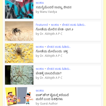
ಅಂಕಣ
ಸಮಸ್ಯೆಯೆಂದರೆ ಸಾವಲ್ಲ, ಜೀವನ
by
Manu Vaidya
Featured
•
ಅಂಕಣ
•
ಜೇಡನ ಜಾಡು ಹಿಡಿದು..
ಗೋಡೆಯ ಮೇಲಿನ ಜೇಡ- ಭಾಗ ೨
by
Dr. Abhijith A P C
ಅಂಕಣ
•
ಜೇಡನ ಜಾಡು ಹಿಡಿದು..
ಗೋಡೆಯ ಮೇಲೊಂದು ಚಕ್ರ
by
Dr. Abhijith A P C
ಅಂಕಣ
•
ಜೇಡನ ಜಾಡು ಹಿಡಿದು..
ಜೇಡಕ್ಕೆ ಬಾಲವಿದೆಯಾ?
by
Dr. Abhijith A P C
ಅಂಕಣ
ಲಾಕ್`ಡೌನ್ ಟೈಮಲ್ಲಿ ಕರೆಯದೆ
ಮನೆಗೆ ಬಂದ ಅತಿಥಿಗಳು
by
Guest Author