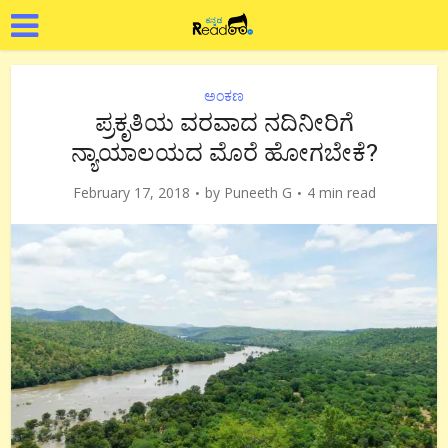
ಅಂಕಣ
ಪ್ರಕೃತಿಯ ವರವಾದ ನದಿನೀರಿಗೆ
ನ್ಯಾಯಾಲಯದ ಮೊರೆ ಹೋಗಬೇಕೆ?
February 17, 2018
by
Puneeth G
4 min read