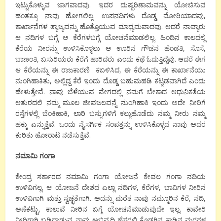
ಇಟ್ಟುಕೊಳ್ಳುವ ಜಾಗವಾದವು. ಇದರ ದುಷ್ಪರಿಣಾಮವನ್ನು ಯೋಚಿಸುವ
ಹಂತಕ್ಕೂ ನಾವು ಹೋಗಲಿಲ್ಲ. ಉಪನದಿಗಳು ದೊಡ್ಡ ಮೋರಿಯಾದವು,
ಕಾರ್ಖಾನೆಗಳ ತ್ಯಾಜ್ಯವನ್ನು ಹೊತ್ತೊಯುವ ಮಾಧ್ಯಮವಾದವು. ಆದರೆ ನಾವ್ಯಾರು
ಆ ನದಿಗಳ ಬಗ್ಗೆ ಆ ಕೆರೆಗಳಬಗ್ಗೆ ಯೋಚನೆಮಾಡಲಿಲ್ಲ. ಹಿಂದಿನ ಕಾಲದಲ್ಲಿ
ಕೆರೆಯ ನೀರನ್ನು ಉಳಿಸಿಕೊಳ್ಳಲು ಆ ಊರಿನ ಗೌಡನ ಹೆಂಡತಿ, ಸೊಸೆ,
ಬಾಣಂತಿ, ಬಸುರಿಯರು ಕೆರೆಗೆ ಹಾರಿದರು ಎಂದು ಕಥೆ ಓದುತ್ತಿದ್ದೆವು. ಆದರೆ ಈಗ
ಆ ಕೆರೆಯನ್ನು ಈ ರಾಜಕಾರಣಿ ಕಬಳಿಸಿದ, ಈ ಕೆರೆಯನ್ನು ಈ ಕಾರ್ಖಾನೆಯು
ನುಂಗಿಹಾಕಿತು, ಅಲ್ಲಿದ್ದ ಕೆರೆ ಇಂದು ದೊಡ್ಡ ಬಹುಮಹಡಿ ಕಟ್ಟಡವಾಗಿದೆ ಎಂದು
ಹೇಳುತ್ತೇವೆ. ನಾವು ಬೆಳೆಯುವ ವೇಗದಲ್ಲಿ ನಮಗೆ ಬೇಕಾದ ಆಧುನಿಕತೆಯ
ಆತುರದಲಿ ನಮ್ಮ ಮೂಲ ಜೀವಜಲವನ್ನೆ ನುಂಗಿಹಾಕಿ ಇಂದು ಅದೇ ನೀರಿಗೆ
ರಸ್ತೆಗಳಲ್ಲಿ ಬೆಂಕಿಹಾಕಿ, ಲಾರಿ ಬಸ್ಸುಗಳಿಗೆ ಕಲ್ಲುಹೊಡೆದು ನಮ್ಮ ನೀರು ನಮ್ಮ
ಹಕ್ಕು ಎನ್ನುತ್ತೆವೆ. ಒಂದು ನೈಸರ್ಗಿಕ ಸಂಪತ್ತನ್ನು ಉಳಿಸಿಕೊಳ್ಳದ ನಾವು ಅದರ
ಕುರಿತು ಹೋರಾಟ ನಡೆಸುತ್ತೆವೆ.
ನಮಾಮಿ ಗಂಗಾ
ಕೇಂದ್ರ ಸರ್ಕಾರದ ನಮಾಮಿ ಗಂಗಾ ಯೋಜನೆ ಕೇವಲ ಗಂಗಾ ನದಿಯ
ಉಳಿವಿಗಲ್ಲ. ಆ ಯೋಜನೆ ದೇಶದ ಎಲ್ಲಾ ನದಿಗಳ, ಕೆರೆಗಳ, ಬಾವಿಗಳ ನೀರಿನ
ಉಳಿವಿಗಾಗಿ ಮತ್ತು ಸ್ವಚ್ಛತೆಗಾಗಿ. ಅದನ್ನು ಮರೆತ ನಾವು ನಮ್ಮೂರಿನ ಕೆರೆ, ನದಿ,
ಅಣೆಕಟ್ಟು, ಕಾಲುವೆ ನೀರಿನ ಬಗ್ಗೆ ಯೋಚನೆಮಾಡುವುದೇ ಇಲ್ಲ. ಕಾವೇರಿ
ನೀರಿಗಾಗಿ ಬಡಿದಾಡುವ ನಾವು ಅಭಿವೃಧ್ಧಿ ಹೆಸರಲ್ಲಿ ಕೊಡಗಿನ ಕಾಡಿನ ಮರಗಳ