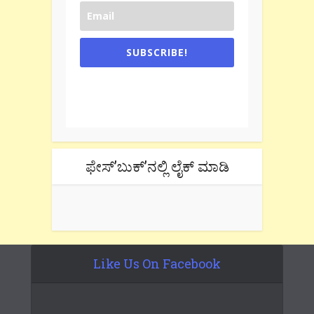
SUBSCRIBE!
One e-mail a week. We don't spam.
Don't forget to check the promotional
tab if you are using gmail.
ಫೇಸ್’ಬುಕ್’ನಲ್ಲಿ ಲೈಕ್ ಮಾಡಿ
Like Us On Facebook