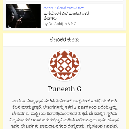
ಅಂಕಣ
•
ಜೇಡನ ಜಾಡು ಹಿಡಿದು..
ಮನೆಯೊಳಗೆ ಬಲೆ ಮಾಡುವ ಇತರೆ
ಜೇಡಗಳು.
by
Dr. Abhijith A P C
ಲೇಖಕರ ಕುರಿತು
Puneeth G
ಎಂ.ಸಿ.ಎ. ವಿದ್ಯಾಭ್ಯಾಸ ಮುಗಿಸಿ ಸೀನಿಯರ್ ಸಾಫ್ಟ್’ವೇರ್ ಇಂಜಿನಿಯರ್ ಆಗಿ
ಕೆಲಸ ಮಾಡುತ್ತಿದ್ದಾರೆ. ಲೇಖನಗಳನ್ನು ಕಳೆದ 2 ವರ್ಷಗಳಿಂದ ಬರೆಯುತ್ತಿದ್ದು
ಲೇಖನಗಳು ರಾಷ್ಟ್ರೀಯ ಹಿತಾಸಕ್ತಿಯಿಂದಕೂಡಿರುತ್ತದೆ. ದೇಶದಲ್ಲಿನ ಸ್ಥಳಿಯ
ವಿದ್ಯಮಾನಗಳ ಆಗುಹೋಗುಗಳನ್ನು ವಿಮರ್ಶಿಸಿ ಬರೆಯುವುದು ಇವರ ಹವ್ಯಾಸ.
ಇವರ ಲೇಖನಗಳು ಚಾಮರಾಜನಗರದ ರೇಷ್ಮೆನಾಡು, ಮೈಸೂರಿನ ಜನಮನ,