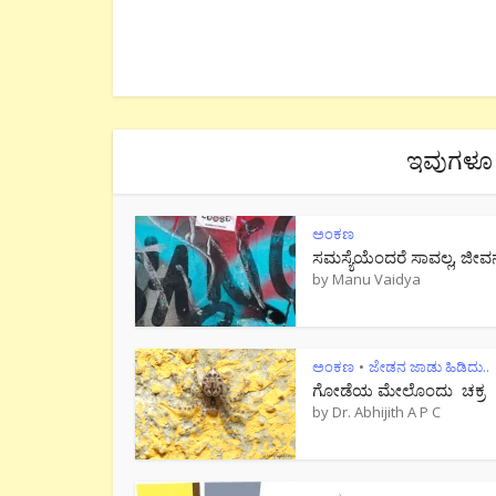
ಇವುಗಳೂ 
ಅಂಕಣ
ಸಮಸ್ಯೆಯೆಂದರೆ ಸಾವಲ್ಲ, ಜೀವ
by
Manu Vaidya
ಅಂಕಣ
ಜೇಡನ ಜಾಡು ಹಿಡಿದು..
•
ಗೋಡೆಯ ಮೇಲೊಂದು ಚಕ್ರ
by
Dr. Abhijith A P C