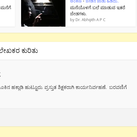
ಅಂಕಣ
ಜೇಡನ ಜಾಡು ಹಿಡಿದು..
•
 ಮನೆಗೆ
ಮನೆಯೊಳಗೆ ಬಲೆ ಮಾಡುವ ಇತರೆ
ಜೇಡಗಳು.
by
Dr. Abhijith A P C
ಲೇಖಕರ ಕುರಿತು
k
ಕಿನ ಹಕ್ಲಾಡಿ ಹುಟ್ಟೂರು. ಪ್ರಸ್ತುತ ಶಿಕ್ಷಕರಾಗಿ ಕಾರ್ಯನಿರ್ವಹಣೆ. ಬರವಣಿಗೆ