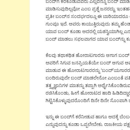
ಬಂದ್‌ಗೆ ಕರೆಕೊಡುವವರು ಎಲ್ಲವನ್ನೂ ಬಂದ್ ಮಾಡಿಸ
ಮಾಡಿಸುವುದಿಲ್ಲವೋ ಎಂಬ ಪ್ರಶ್ನೆ ಜನರದ್ದು. ಇಂತಹ
ಪ್ರತೀ ಬಂದ್‌ನ ಸಂದರ್ಭದಲ್ಲೂ ಈ ಬಾರಿಯಾದರೂ ಈಡ
ಗುಂಪೂ ಇದೆ. ಅವರು ಕಾಯುತ್ತಿರುವುದು ತಮ್ಮ ಹೆ
ಯಾವ ಬಂದ್ ಕೂಡಾ ಅದರಲ್ಲಿ ಯಶಸ್ವಿಯಾಗಿಲ್ಲ ಎನ್
ಬಂದ್ ಮಾಡಲು ಸಫಲವಾಗದ ಯಾವ ಬಂದ್‌ನ್ನು ಕೂ
ಕೆಲವು ತಥಾಕಥಿತ ಹೋರಾಟಗಾರರು ಆಗಾಗ ಬಂದ್ ಗೆ ಕ
ಅವರಿಗೆ ಸಿಗುವ ಜನಪ್ರಿಯತೆಯೇ ಬಂದ್ ಆಗುವ ಅ
ಮಾಡುವ ಈ ಹೋರಾಟಗಾರರನ್ನು ‘ಬಂದ್’ಯಗಾರರು ಎನ
ಬಂದಿರುವುದೇ ಬಂದ್ ಮಾಡಲೇನೋ ಎಂಬಂತೆ ವರ್ತಿಸುತ್ತ
ತತ್ತ್ವಜ್ಞಾನಿಗಳ ಮಾತನ್ನು ತಪ್ಪಾಗಿ ಅರ್ಥೈಸಿಕೊಂಡಿ
ರಚಿಸಿಕೊಂಡು, ಹೀಗೆ ಹೋರಾಟದ ಹಾದಿ ಹಿಡಿದಿದ್ದಾ
ಗಿಟ್ಟಿಸಿಕೊಳ್ಳುವುದರೊಂದಿಗೆ ದಿನೇ ದಿನೇ ಸೊಂಪಾಗಿ
ಇನ್ನು ಈ ಬಂದ್‌ಗೆ ಕರೆನೀಡುವ ಹಾಗೂ ಅದಕ್ಕೆ ಬೆ
ಎನ್ನುವುದನ್ನು ಕೂಡಾ ಒಪ್ಪಲೇಬೇಕು. ರಾಜಕೀಯ ಪಕ್