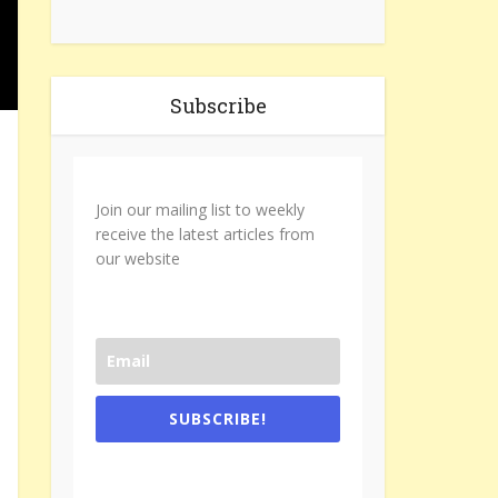
Subscribe
Join our mailing list to weekly
receive the latest articles from
our website
SUBSCRIBE!
One e-mail a week. We don't spam.
Don't forget to check the promotional
tab if you are using gmail.