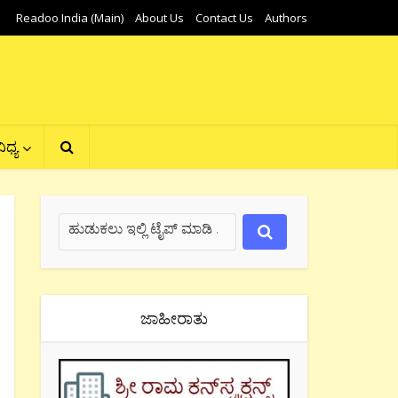
Readoo India (Main)
About Us
Contact Us
Authors
ಿಧ್ಯ
ಜಾಹೀರಾತು