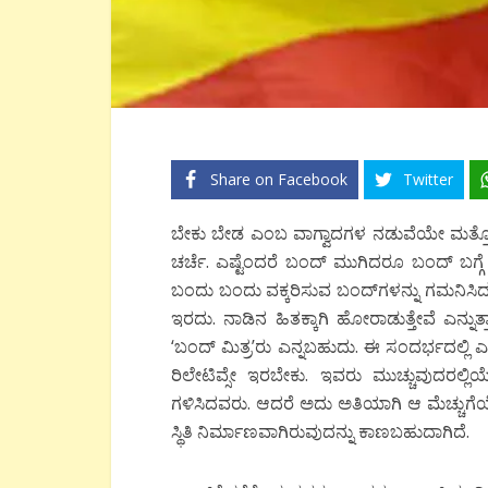
Share on Facebook
Twitter
ಬೇಕು ಬೇಡ ಎಂಬ ವಾಗ್ವಾದಗಳ ನಡುವೆಯೇ ಮತ್ತ
ಚರ್ಚೆ. ಎಷ್ಟೆಂದರೆ ಬಂದ್ ಮುಗಿದರೂ ಬಂದ್ ಬಗ್ಗೆ ನ
ಬಂದು ಬಂದು ವಕ್ಕರಿಸುವ ಬಂದ್‌ಗಳನ್ನು ಗಮನಿಸಿ
ಇರದು. ನಾಡಿನ ಹಿತಕ್ಕಾಗಿ ಹೋರಾಡುತ್ತೇವೆ ಎನ್
‘ಬಂದ್ ಮಿತ್ರ’ರು ಎನ್ನಬಹುದು. ಈ ಸಂದರ್ಭದಲ್
ರಿಲೇಟಿವ್ಸೇ ಇರಬೇಕು. ಇವರು ಮುಚ್ಚುವುದರಲ್ಲಿಯ
ಗಳಿಸಿದವರು. ಆದರೆ ಅದು ಅತಿಯಾಗಿ ಆ ಮೆಚ್ಚುಗ
ಸ್ಥಿತಿ ನಿರ್ಮಾಣವಾಗಿರುವುದನ್ನು ಕಾಣಬಹುದಾಗಿದೆ.