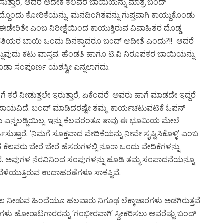
ುತ್ತಾರೆ, ಆದರೆ ಅದೇಕೆ ಕೆಲವರ ಬಾಯಿಯನ್ನು ಮಾತ್ರ ಬಂದ್
ದ್ದೊಂದು ಕೋರಿಕೆಯನ್ನು, ಮನದಿಂಗಿತವನ್ನು ಗುಪ್ತವಾಗಿ ಕಾಯ್ದುಕೊಂಡು
ೇರಿತೇ ಎಂಬ ನಿರೀಕ್ಷೆಯಿಂದ ಕಾಯುತ್ತಿರುವ ವಿವಾಹಿತರ ದೊಡ್ಡ
ಂಡತಿಯರ ಬಾಯಿ ಒಂದು ದಿನಕ್ಕಾದರೂ ಬಂದ್ ಆದೀತೆ ಎಂದು?!! ಆದರೆ
ನುವುದು ಕಟು ವಾಸ್ತವ. ಹೆಂಡತಿ ಹಾಗೂ ಟಿ.ವಿ ನಿರೂಪಕರ ಬಾಯಿಯನ್ನು
ಡಾ ಸಂಪೂರ್ಣ ಯಶಸ್ವೀ ಎನ್ನಲಾಗದು.
ರೆ ನೀಡುತ್ತಲೇ ಇರುತ್ತಾರೆ, ಏಕೆಂದರೆ ಅವರು ಹಾಗೆ ಮಾಡದೇ ಇದ್ದರೆ
ಪಾಯವಿದೆ. ಬಂದ್ ಮಾಡಿದರಷ್ಟೇ ತಮ್ಮ ಕಾರ್ಯಚಟುವಟಿಕೆ ಓಪನ್
್ನಲಡ್ಡಿಯಿಲ್ಲ. ಇನ್ನು ಕೆಲವರಂತೂ ತಾವು ಈ ಭೂಮಿಯ ಮೇಲೆ
ಾರೆ. ‘ನಿಮಗೆ ಸೂಕ್ತವಾದ ವೇದಿಕೆಯನ್ನು ನೀವೇ ಸೃಷ್ಟಿಸಿಕೊಳ್ಳಿ’ ಎಂಬ
ರುವ ಕೆಲವರು ಬೇರೆ ಬೇರೆ ಹೆಸರುಗಳಲ್ಲಿ ನೂರಾ ಒಂದು ವೇದಿಕೆಗಳನ್ನು
ರೆ. ಅವುಗಳ ನೆರವಿನಿಂದ ಸಂಪುಗಳನ್ನು ಹೂಡಿ ತಮ್ಮ ಸಂಪಾದನೆಯನ್ನೂ
 ಬೆಳೆಯುತ್ತಿರುವ ಉದಾಹರಣೆಗಳೂ ಸಾಕಷ್ಟಿವೆ.
ಂಬಲ ನೀಡುವ ಹಿಂದೆಯೂ ಹಲವಾರು ನಿಗೂಢ ಲೆಕ್ಕಾಚಾರಗಳು ಅಡಗಿರುತ್ತವೆ
ಷಗಳು ಹೋರಾಟಗಾರರನ್ನು ‘ಗಂಭೀರವಾಗಿ’ ಸ್ವೀಕರಿಸಲು ಅವರೆಷ್ಟು ಬಂದ್