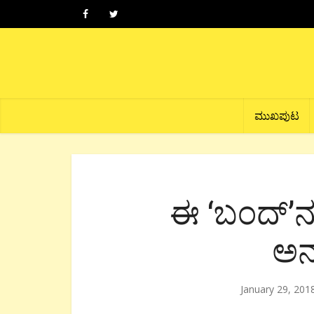
ಮುಖಪುಟ
ಈ ‘ಬಂದ್’
ಅನ
January 29, 201