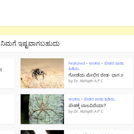
ನಿಮಗೆ ಇಷ್ಟವಾಗಬಹುದು
Featured
ಅಂಕಣ
ಜೇಡನ ಜಾಡು
•
•
ಹಿಡಿದು..
ನ
ಗೋಡೆಯ ಮೇಲಿನ ಜೇಡ- ಭಾಗ ೨
by
Dr. Abhijith A P C
ಅಂಕಣ
ಜೇಡನ ಜಾಡು ಹಿಡಿದು..
•
ಜೇಡಕ್ಕೆ ಬಾಲವಿದೆಯಾ?
by
Dr. Abhijith A P C