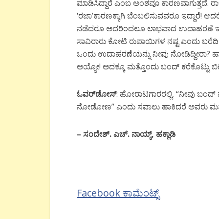
ಮಾಡಿಸಿದ್ದಾರೆ ಎಂಬ ಅಂಶವೂ ಕಾರಣವಾಗುತ್ತದೆ. ರಾ
‘ರಜಾ’ಕಾರಣಕ್ಕಾಗಿ ಬೆಂಬಲಿಸುವವರೂ ಇದ್ದಾರೆ! ಆದರೆ
ನಡೆದರೂ ಅದರಿಂದಲೂ ಲಾಭವಾದ ಉದಾಹರಣೆ ಇರಲಿಕ್ಕಿ
ಸಾವಿರಾರು ಕೋಟಿ ರುಪಾಯಿಗಳ ನಷ್ಟ ಎಂದು ಬರೆದಿ
ಒಂದು ಉದಾಹರಣೆಯನ್ನು ನೀವು ನೋಡಿದ್ದೀರಾ? ಹಾ
ಅಯ್ಯೋ! ಅದಕ್ಕೂ ಮತ್ತೊಂದು ಬಂದ್ ಕರೆಕೊಟ್ಟು ಬಿಟ್
ಓವರ್
ಡೋಸ್
: ಹೋರಾಟಗಾರರಲ್ಲಿ, “ನೀವು ಬಂದ್
ನೋಡೋಣ” ಎಂದು ಸವಾಲು ಹಾಕಿದರೆ ಅವರು ಮತ್
–
ಸಂದೇಶ್
.
ಎಚ್
.
ನಾಯ್ಕ್
,
ಹಕ್ಲಾಡಿ
Facebook ಕಾಮೆಂಟ್ಸ್