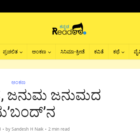
ಪ್ರಚಲಿತ
ಅಂಕಣ
ಸಿನಿಮಾ-ಕ್ರೀಡೆ
ಕವಿತೆ
ಕಥೆ
ವೈವ
ಅಂಕಣ
ನ, ಜನುಮ ಜನುಮದ
ು’ಬಂದ್’ನ
8
by
Sandesh H Naik
2 min read