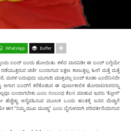
WhatsApp
Buffer
ೊಂದು ಬಂದ್ ಬಂದು ಹೋಯಿತು. ಕಳೆದ ವಾರವಿಡೀ ಈ ಬಂದ್‌ ಬಗ್ಗೆಯೇ
ಡೆಯುತ್ತಿರುವ ಚರ್ಚೆ ಬಂದಾಗುವ ಲಕ್ಷಣ ಕಾಣುತ್ತಿಲ್ಲ. ಹೀಗೆ ಮತ್ತೆ ಮತ್ತೆ
ದರೆ, ಮರಳಿ ಬರುವುದು ಯುಗಾದಿ ಮಾತ್ರವಲ್ಲ ಬಂದ್ ಕೂಡಾ ಎಂದೆನಿಸದೇ
ನುತ್ತಾ ಆಗಾಗ ಬಂದ್‌ಗೆ ಕರೆಕೊಡುವ ಈ ಪೂರ್ಣಕಾಲಿಕ ಹೋರಾಟಗಾರರನ್ನು
ಲಿ ಎಲ್ಲವೂ ಬಂದಾಗಬೇಕು ಎಂಬ ಸಂಬಂಧ ಕೆಲಸ ಮಾಡುವ ಇವರು ‘ಕ್ಲೋಸ್’
ೇ ಹೆಚ್ಚೆಚ್ಚು ಆಸ್ಥೆವಹಿಸುವ ಮೂಲಕ ಒಂದು ಹಂತಕ್ಕೆ ಜನರ ಮೆಚ್ಚುಗೆ
ೆಯೇ ಈಗ “ನಿಮ್ಮ ಮುಖ ಮುಚ್ಚಾ” ಎಂಬ ಬೈಗುಳವಾಗಿ ಪರಿವರ್ತನೆಯಾಗುವ