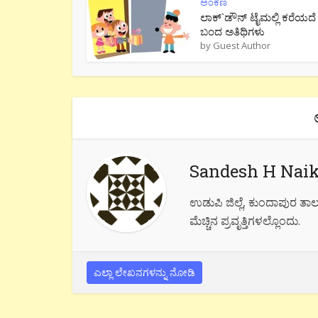
ಅಂಕಣ
ಲಾಕ್`ಡೌನ್ ಟೈಮಲ್ಲಿ ಕರೆಯದೆ
ಬಂದ ಅತಿಥಿಗಳು
by
Guest Author
Sandesh H Nai
ಉಡುಪಿ ಜಿಲ್ಲೆ, ಕುಂದಾಪುರ ತಾಲೂ
ಮೆಚ್ಚಿನ ಪ್ರವೃತ್ತಿಗಳಲ್ಲೊಂದು.
ಎಲ್ಲಾ ಲೇಖನಗಳನ್ನು ನೋಡಿ