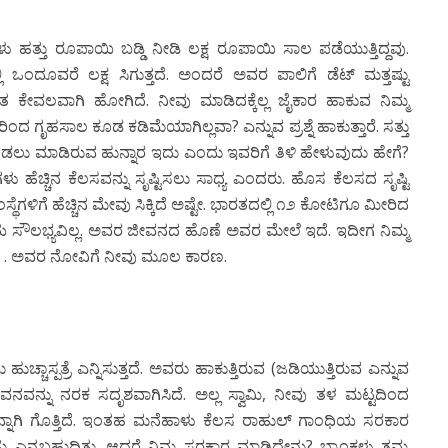
ು ಹತ್ತು ರೂಪಾಯಿ ಬಡ್ಡಿ ನೀಡಿ ಲಕ್ಷ ರೂಪಾಯಿ ಸಾಲ ಪಡೆಯುತ್ತಿದ್ದವು.
 ಒಂದೂವರೆ ಲಕ್ಷ ಸಿಗುತ್ತದೆ. ಅಂದರೆ ಅವರ ಪಾಲಿಗೆ ಡೆಟ್ ಮತ್ತಷ್ಟು
ತ ಕೇವಲವಾಗಿ ಹೋಗಿದೆ. ನೀವು ಮಾಡಿದಕ್ಕೆಲ್ಲ ಜೈಕಾರ ಹಾಕುವ ನಿಮ್ಮ
 ಗೃಹಸಾಲ ಕೂಡ ಕಡಿಮೆಯಾಗಿಲ್ಲವಾ? ಎನ್ನುವ ಪ್ರಶ್ನೆ ಹಾಕುತ್ತಾರೆ. ಸತ್ತು
ೊಡಲು ಮಾಡಿರುವ ಹುನ್ನಾರ ಇದು ಎಂದು ಇವರಿಗೆ ತಿಳಿ ಹೇಳುವುದು ಹೇಗೆ?
ಗಳು ಹೆಚ್ಚಿನ ಕೆಲಸವನ್ನು ಸೃಷ್ಟಿಸಲು ಸಾಧ್ಯ ಎಂದರು. ಹೊಸ ಕೆಲಸದ ಸೃಷ್ಟಿ
ಥೆಗಳಿಗೆ ಹೆಚ್ಚಿನ ಮೇವು ಸಿಕ್ಕಿದೆ ಅಷ್ಟೇ. ಭಾರತದಲ್ಲಿ ೧೨ ಕೋಟಿಗೂ ಮೀರಿದ
ಯಕೀಯ ಸೌಲಭ್ಯವಿಲ್ಲ. ಅವರ ಜೀವನದ ಹೊಣೆ ಅವರ ಮೇಲೆ ಇದೆ. ಇದೀಗ ನಿಮ್ಮ
ೆ . ಅವರ ನೋವಿಗೆ ನೀವು ಮೂಲ ಕಾರಣ.
ಹುಚ್ಚಾಸ್ಪತ್ರೆ ಎನ್ನಿಸುತ್ತದೆ. ಅವರು ಹಾಕುತ್ತಿರುವ (ಜಡಿಯುತ್ತಿರುವ ಎನ್ನುವ
ವನವನ್ನು ನರಕ ಸದೃಶವಾಗಿಸಿದೆ. ಅಲ್ಲ ಸ್ವಾಮಿ, ನೀವು ತಳ ಮಟ್ಟದಿಂದ
್ನಾಗಿ ಗೊತ್ತಿದೆ. ಇಂತಹ ಮನೆಹಾಳು ಕೆಲಸ ರಾಹುಲ್ ಗಾಂಧಿಯ ಸರಕಾರ
ು ಎನ್ನಬಹುದಿತ್ತು. ಆದರೆ ನಿಮ್ಮ ಸರಕಾರ ಮಾಡಿದ್ದೇನು? ಬ್ಯಾಂಕ್ಗಳು ತಮ್ಮ