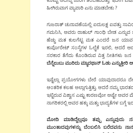
ಕೊಟ್ಟು ಅದನ್ನು ಜಾರಿಗೆ ತರಬಹುದಿತ್ತು. ಇದೀಗ ವಿಷಯ 
ಹೀಗಿರುವಾಗ ವ್ಯಾಪಾರಿ ಏನು ಮಾಡಬೇಕು ?
ಗುಜರಾತ್ ಚುನಾವಣೆಯಲ್ಲಿ ಐದುಲಕ್ಷ ಐವತ್ತು 
ಗಮನಿಸಿ, ಅವರು ರಾಹುಲ್ ಗಾಂಧಿ ಬೇಡ ಎನ್ನುವ ಜೊತೆಗೆ
ಹೆಚ್ಚು ಮತ ಕುಲಗೆಟ್ಟ ಮತ ಎಂದರೆ ಜನ ಯಾವ ಮಟ್ಟಿಗ
ಕಾರ್ಪೊರೇಟ್ ಸಂಸ್ಥೆಗಳ ಓಲೈಕೆ ಇರಲಿ, ಆದರೆ ಅದ
ಸರಕಾರ ತೆಗೆದು ಕೊಂಡಿರುವ ವಿತ್ತ ನೀತಿಗಳು ಜನ
ಬೆನ್ನೆಲುಬು ಮುರಿದು ಮ್ಯಾರಥಾನ್ ಓಡು ಎನ್ನುತ್ತೀರಿ ಅ
ಇಷ್ಟೆಲ್ಲಾ ಪ್ರಯೋಗಗಳು ಬೇರೆ ಯಾವುದಾದರೂ ದೇಶದಲ
ಆಂತರಿಕ ಕಲಹ ಅಲ್ಲಾಗುತ್ತಿತ್ತು. ಆದರೆ ನಮ್ಮ ಭಾ
ಇಟ್ಟಿರುವ ವಿಶ್ವಾಸ ಎಷ್ಟು ಕಾರಣವೋ ಅಷ್ಟೇ ಅವರ
ನಾಗರಿಕರಲ್ಲಿ ಅವರ ಹಕ್ಕು ಮತ್ತು ಭಾದ್ಯತೆಗಳ ಬಗ್ಗೆ
ಮೋದಿ ಮಾಡಿದ್ದೆಲ್ಲವೂ ತಪ್ಪು ಎನ್ನುವುದು ನನ್
ಮುಂತಾದವುಗಳನ್ನು ಬೆಂಬಲಿಸಿ ಬರೆದವನು ನಾನು