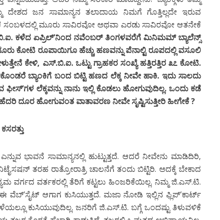
ಮ್ಮ ದೇಶದ ಜನ ಸಾಮಾನ್ಯನ ತಲಾದಾಯ ನಿಮಗೆ ಗೊತ್ತಿಲ್ಲದೇ ಇರುವ
ಸಿಕ ಸಂಬಳದಲ್ಲಿ ಮೂರು ಸಾವಿರವೋ ಅಥವಾ ಎರಡು ಸಾವಿರವೋ ಆತನೇಕೆ
ಿ.ಐ. ಕಳೆದ ಏಪ್ರಿಲ್’ನಿಂದ ನವೆಂಬರ್ ತಿಂಗಳವರೆಗೆ ಮಿನಿಮಮ್ ಬ್ಯಾಲೆನ್ಸ್
ುನೂರು ಕೋಟಿ ರೂಪಾಯಿಗೂ ಹೆಚ್ಚು ಹಣವನ್ನು ಪೆನಾಲ್ಟಿ ರೂಪದಲ್ಲಿ ವಸೂಲಿ
ತ್ತೇನೆ ಕೇಳಿ, ಎಸ್.ಬಿ.ಐ. ಒಟ್ಟು ಗ್ರಾಹಕರ ಸಂಖ್ಯೆ ಹತ್ತಿರತ್ತಿರ ೩೭ ಕೋಟಿ.
ಂಡರೆ ಬ್ಯಾಂಕಿಗೆ ಬಂದ ಬಿಟ್ಟಿ ಹಣದ ಲೆಕ್ಕ ನೀವೇ ಹಾಕಿ. ಇದು ಸಾಲದು
ುವ ಫೀಸ್’ಗಳ ಲೆಕ್ಕವನ್ನು ನಾನು ಇಲ್ಲಿ ಕೊಡಲು ಹೋಗುವುದಿಲ್ಲ. ಒಂದು ಕಡೆ
ಕಿಗೆ ಹೆದರಿ ದೂರ ಹೋಗುವಂತ ವಾತಾವರಣ ನೀವೇ ಸೃಷ್ಟಿಸುತ್ತೀರಿ ಹೀಗೇಕೆ ?
 ಕಸರತ್ತು
ಎನ್ನುವ ಭಾವನೆ ಸಾಮಾನ್ಯನಲ್ಲಿ ಹುಟ್ಟುತ್ತದೆ. ಆದರೆ ನೀವೇನು ಮಾಡಿದಿರಿ,
ನಿಟೈಸಷನ್ ತರಹ ರಾತ್ರೋರಾತ್ರಿ ಚಾಲನೆಗೆ ತಂದು ಬಿಟ್ಟಿರಿ. ಅದಕ್ಕೆ ಬೇಕಾದ
ಯಮ ವರ್ಗದ ವರ್ತಕರಲ್ಲಿ ತೆರಿಗೆ ಕಟ್ಟಲು ಹಿಂಜರಿಕೆಯಿಲ್ಲ. ನಿಮ್ಮ ಜಿ.ಎಸ್.ಟಿ.
 ಈ ವೆಬ್’ಸೈಟ್ ಆಗಾಗ ಕುಸಿಯುತ್ತದೆ. ಮಜಾ ನೋಡಿ ಇಲ್ಲಿನ ಫ್ಲಿಪ್’ಕಾರ್ಟ್
ಲ್ಲೂ ಕುಸಿಯುವುದಿಲ್ಲ. ಜನರಿಗೆ ಜಿ.ಎಸ್.ಟಿ. ಬಗ್ಗೆ ಒಂದಷ್ಟು ತಿಳುವಳಿಕೆ