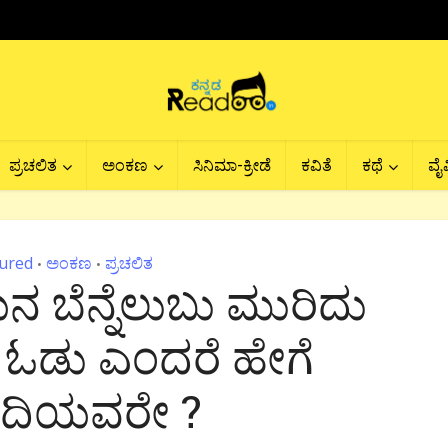
ಪ್ರಚಲಿತ
ಅಂಕಣ
ಸಿನಿಮಾ-ಕ್ರೀಡೆ
ಕವಿತೆ
ಕಥೆ
ವೈವ
ured
ಅಂಕಣ
ಪ್ರಚಲಿತ
•
•
ಬೆನ್ನೆಲುಬು ಮುರಿದು
 ಓಡು ಎಂದರೆ ಹೇಗೆ
ದಿಯವರೇ ?