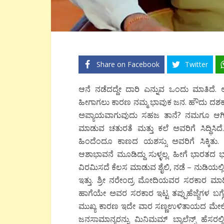
Share on Facebook
Twitter
ಆನೆ ನಡೆದದ್ದೇ ದಾರಿ ಎನ್ನುವ ಒಂದು ಮಾತಿದೆ. ಅದ
ಹೀಗಾಗಲು ಕಾರಣ ನಮ್ಮ ಭಾವುಕ ಜನ. ಹೌದು ದಶಕಗಳಿ
ಅಪ್ಯಾಯವಾಗುವುದು ಸಹಜ ತಾನೆ? ನಮಗೂ ಆಗಿ
ಮಾಡುವ ಚತುರತೆ ಮತ್ತು ಕಲೆ ಅವರಿಗೆ ಸಿದ್ಧಿಸಿ
ಹಿಂದೆಂದೂ ಕಾಣದ ಯಶಸ್ಸು ಅವರಿಗೆ ಸಿಕ್ಕಿತು. 
ಆಶಾಭಾವನೆ ಮೂಡಿದ್ದು ಸುಳ್ಳಲ್ಲ. ಹೀಗೆ ಭಾರತದ 
ವಿರಮಿಸದೆ ಕೆಲಸ ಮಾಡುವ ಶೈಲಿ, ನಡೆ – ನುಡಿಯಲ್
ಇತ್ತು. ಶ್ರೀ ನರೇಂದ್ರ ಮೋದಿಯವರ ಸರಕಾರ ಮಾಡಿದ
ಹಾಗೆಯೇ ಅವರ ಸರಕಾರ ಇಟ್ಟ ತಪ್ಪುಹೆಜ್ಜೆಗಳ ಬಗ
ಮುಖ್ಯ ಕಾರಣ ಇದೇ ವಾರ ಸಣ್ಣಉಳಿತಾಯದ ಮೇಲಿನ ಬಡ
ಜನಸಾಮಾನ್ಯರನ್ನು ಮಿನಿಮಮ್ ಬ್ಯಾಲೆನ್ಸ್ ಹೆಸರಲ