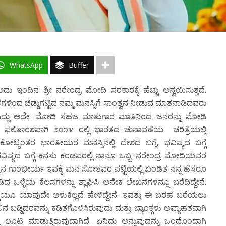
WhatsApp
Buffer
ು ಇಂದಿನ ಶ್ರೀ ನರೇಂದ್ರ ಮೋದಿ ಸರಕಾರಕ್ಕೆ ಹೆಚ್ಚು ಅನ್ವಯಿಸುತ್ತದೆ.
ಂದ ಜಿಡ್ಡುಗಟ್ಟಿದ ನಮ್ಮ ಮನಸ್ಸಿಗೆ ಸಾಂತ್ವನ ನೀಡುವ ಮಾತನಾಡಿದವರು
ದ್ದು ಅದೇ. ಮೋದಿ ಸಹಜ ಮಾತುಗಾರ ಮಾತಿನಿಂದ ಜನರನ್ನು ಮೋಡಿ
ದೆ. ಫಲಿತಾಂಶವಾಗಿ ೨೦೧೪ ರಲ್ಲಿ ಭಾರತದ ಚುನಾವಣೆಯ ಚರಿತ್ರೆಯಲ್ಲಿ
ಕೋಟ್ಯಂತರ ಭಾರತೀಯರ ಮನಸ್ಸಿನಲ್ಲಿ ದೇಶದ ಬಗ್ಗೆ, ಭವಿಷ್ಯದ ಬಗ್ಗೆ
ಭವಿಷ್ಯದ ಬಗ್ಗೆ ಕನಸು ಕಂಡವರಲ್ಲಿ ನಾನೂ ಒಬ್ಬ. ನರೇಂದ್ರ ಮೋದಿಯವರ
ಲಿನ ಗಾಂಭೀರ್ಯ ಇವಕ್ಕೆ ಮನ ಸೋತವರ ಪಟ್ಟಿಯಲ್ಲಿ ಖಂಡಿತ ನನ್ನ ಹೆಸರೂ
 ಒಳ್ಳೆಯ ಕೆಲಸಗಳನ್ನು ಶ್ಲಾಘಿಸಿ ಅನೇಕ ಲೇಖನಗಳನ್ನೂ ಬರೆದಿದ್ದೇನೆ.
್ಗೆಯೂ ಯಾವುದೇ ಅಳುಕಿಲ್ಲದೆ ಹೇಳಿದ್ದೇನೆ. ಇವತ್ತು ಈ ಬರಹ ಬರೆಯಲು
್ಡಿದರವನ್ನು ಕಡಿತಗೊಳಿಸಿರುವುದು ಮತ್ತು ಬ್ಯಾಂಕ್ಗಳು ಅವ್ಯಾಹತವಾಗಿ
್ಲಿ ಲೂಟಿ ಮಾಡುತ್ತಿರುವುದಾಗಿದೆ. ಏನಿದು ಅನ್ನುವುದನ್ನು ಒಂದೊಂದಾಗಿ