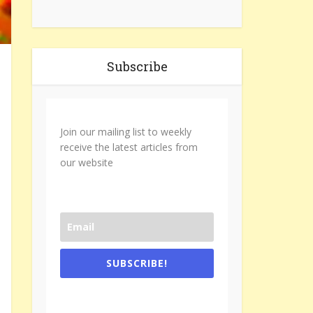
Subscribe
Join our mailing list to weekly
receive the latest articles from
our website
SUBSCRIBE!
One e-mail a week. We don't spam.
Don't forget to check the promotional
tab if you are using gmail.