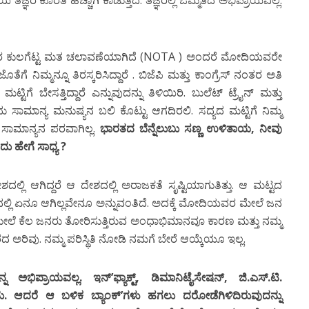
ತಜ್ಞರ ಕೊರತೆ ಹೆಚ್ಚಾಗಿ ಕಾಡುತ್ತಿದೆ. ತಜ್ಞರಲ್ಲಿ ಒಮ್ಮತದ ಅಭಿಪ್ರಾಯವಿಲ್ಲ.
ಸಾವಿರ ಕುಲಗೆಟ್ಟ ಮತ ಚಲಾವಣೆಯಾಗಿದೆ (NOTA ) ಅಂದರೆ ಮೋದಿಯವರೇ
 ನಿಮ್ಮನ್ನೂ ತಿರಸ್ಕರಿಸಿದ್ದಾರೆ . ಬಿಜೆಪಿ ಮತ್ತು ಕಾಂಗ್ರೆಸ್ ನಂತರ ಅತಿ
ೆ ಬೇಸತ್ತಿದ್ದಾರೆ ಎನ್ನುವುದನ್ನು ತಿಳಿಯಿರಿ. ಬುಲೆಟ್ ಟ್ರೈನ್ ಮತ್ತು
ು ಸಾಮಾನ್ಯ ಮನುಷ್ಯನ ಬಲಿ ಕೊಟ್ಟು ಆಗದಿರಲಿ. ಸದ್ಯದ ಮಟ್ಟಿಗೆ ನಿಮ್ಮ
 ಸಾಮಾನ್ಯನ ಪರವಾಗಿಲ್ಲ.
ಭಾರತದ ಬೆನ್ನೆಲುಬು ಸಣ್ಣ ಉಳಿತಾಯ, ನೀವು
ದು ಹೇಗೆ ಸಾಧ್ಯ ?
್ಲಿ ಆಗಿದ್ದರೆ ಆ ದೇಶದಲ್ಲಿ ಅರಾಜಕತೆ ಸೃಷ್ಟಿಯಾಗುತಿತ್ತು. ಆ ಮಟ್ಟದ
ರತದಲ್ಲಿ ಏನೂ ಆಗಿಲ್ಲವೇನೂ ಅನ್ನುವಂತಿದೆ. ಅದಕ್ಕೆ ಮೋದಿಯವರ ಮೇಲೆ ಜನ
 ಮೇಲೆ ಕೆಲ ಜನರು ತೋರಿಸುತ್ತಿರುವ ಅಂಧಾಭಿಮಾನವೂ ಕಾರಣ ಮತ್ತು ನಮ್ಮ
 ಇರದ ಅರಿವು. ನಮ್ಮ ಪರಿಸ್ಥಿತಿ ನೋಡಿ ನಮಗೆ ಬೇರೆ ಆಯ್ಕೆಯೂ ಇಲ್ಲ.
ನ ಅಭಿಪ್ರಾಯವಲ್ಲ. ಇನ್’ಫ್ಯಾಕ್ಟ್, ಡಿಮಾನಿಟೈಸೇಷನ್, ಜಿ.ಎಸ್.ಟಿ.
. ಆದರೆ ಆ ಬಳಿಕ ಬ್ಯಾಂಕ್’ಗಳು ಹಗಲು ದರೋಡೆಗಿಳಿದಿರುವುದನ್ನು