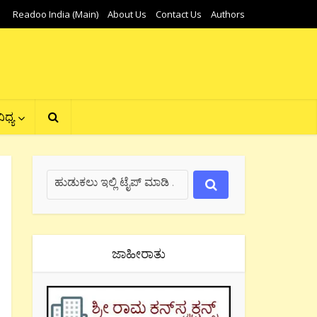
Readoo India (Main)
About Us
Contact Us
Authors
ಿಧ್ಯ
ಜಾಹೀರಾತು