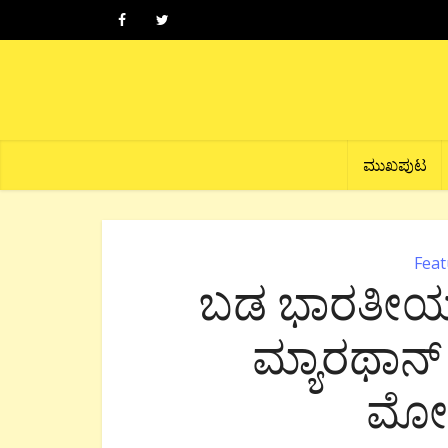
ಮುಖಪುಟ
Feat
ಬಡ ಭಾರತೀಯನ 
ಮ್ಯಾರಥಾನ್
ಮೋ