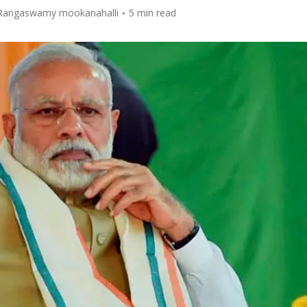
Rangaswamy mookanahalli
5 min read