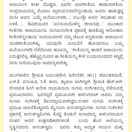
ಆಚಾರ್ಯರ ಕೀರ್ತಿ ದೊಡ್ಡದು. ಇವರೇ ಭಾವಗೀತೆಯ ಹಾಡುಗಾರಿಕೆಯ
ಸಂಪ್ರದಾಯವನ್ನು ಮೊದಲು ಪ್ರಾರಂಭಿಸಿದವರೆನ್ನಬಹುದು. ಅವರು ಹಾಡುತ್ತಿದ್ದ
ವೀಸೀ ಅವರ `ಎಮ್ಮೆ ಮನೆಯಂಗಳದಿ…’, ಬಿಎಂಶ್ರೀ ಅವರ `ಕರುಣಾಳು ಬಾ
ಬಳಕೆ….’, ಡಿವಿಜಿಯವರ `ವನಸುಮದೊಳೆನ್ನ ಜೀವನವು…’ ಮುಂತಾದ
ಗೀತೆಗಳು ಆಚಾರರ್ಯರು ಸುಗಮಸಂಗೀತ ಪ್ರಕಾರಕ್ಕೆ ಹಾಕಿಕೊಟ್ಟ ಆರೋಹಣ
ಗೀತೆಗಳೆನ್ನಬಹುದು.`ಉದಯವಾಗಲಿ ನಮ್ಮ ಚೆಲುವ ಕನ್ನಡನಾಡು ಆಚಾರ್ಯರ
ನಾಂದಿಗೀತೆಯಾಗಿತ್ತು. ಯಾವುದೇ ಮದುವೆಗೆ ಹೋದಾಗಲೂ ‘ಎಮ್ಮ
ಮನೆಯಂಗಳದಿ ಬೆಳೆದೊಂದು ಹೂವನ್ನು…’ ಗೀತೆಯನ್ನು ಹಾಡದೆ ಆಚಾರ್ಯರು
ಬರುತ್ತಿರಲಿಲ್ಲ. ಹೆಣ್ಣೊಪ್ಪಿಸುವಾಗ ಈ ಗೀತೆಯನ್ನು ಕೇಳಿ ಬಂಧುಬಾಂಧವರ ಕಣ್ಣಲ್ಲಿ
ನೀರು ಸುರಿಯುವುದು ಸಾಮಾನ್ಯವಾಗಿತ್ತು.
ಮಂಗಳೂರಿನ ಶ್ರೀಮತಿ ಜಯಂತಿದೇವಿ ಹಿರೇಬೆಟ್, ಡಾ|| ಶಮಂತಕಮಣಿ,
ಎಸ್.ಕೆ. ವಸುಮತಿ, ಸಿ.ಕೆ. ತಾರಾ, ಶ್ಯಾಮಲ ಜಾಗಿರ್‍ದಾರ್, ಶ್ರೀಮತಿ ಹೆಚ್.ಆರ್.
ಲೀಲಾವತಿ ಹೀಗೆ ಅನೇಕ ಗಾಯಕಿಯರು ಸುಗಮ ಸಂಗೀತವನ್ನು ಬೆಳೆಸುವಲ್ಲಿ
ಪ್ರಮುಖರಾದರು. ಇವರಲ್ಲದೆ ಪ್ರಮುಖವಾಗಿ ಕಾಳಿಂಗರಾವ್ ಅವರು ನಮ್ಮ
ಸುಗಮ ಸಂಗೀತಕ್ಕೆ ಶಿಖರಪ್ರಾಯವಾಗಿದ್ದರು.ನಂತರ ಸುಗಮ ಸಂಗೀತಕ್ಕೆ
ಪ್ರಮುಖ ಚಾಲನೆಕೊಟ್ಟವರು ಮೈಸೂರು ಅನಂತಸ್ವಾಮಿಗಳು. ಸುಗಮ ಸಂಗೀತದ
ಪ್ರಕಾರಕ್ಕೆ ಅನಂತಸ್ವಾಮಿಗಳು ಕೊಟ್ಟ ಕೊಡುಗೆ ಅಸಾಮಾನ್ಯ. ಕಾಳಿಂಗರಾಯರ
ನಂತರ ಅವರ ಉತ್ತರಾಧಿಕಾರಿಗಳಂತೆ ಬಂದು ಹೊಸ ಅಲೆಯನ್ನು
ಸೃಷ್ಟಿಸಿದವರು ಅನಂತಸ್ವಾಮಿ . ಇವರು ತಮ್ಮ ಅದ್ಭುತ ಗಾಯನ ಮತ್ತು