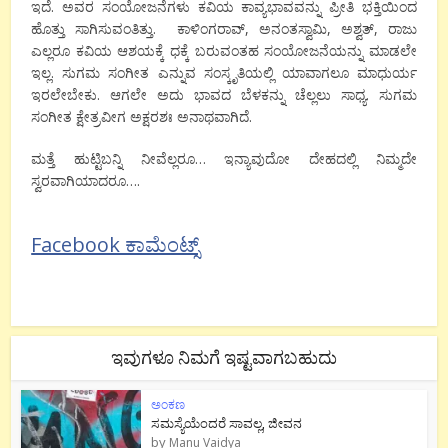
ಇದೆ. ಅವರ ಸಂಯೋಜನೆಗಳು ಕವಿಯ ಕಾವ್ಯಭಾವವನ್ನು ಪ್ರೀತಿ ಭಕ್ತಿಯಿಂದ
ಹೊತ್ತು ಸಾಗಿಸುವಂತಿತ್ತು. ಕಾಳಿಂಗರಾವ್, ಅನಂತಸ್ವಾಮಿ, ಅಶ್ವತ್, ರಾಜು
ಎಲ್ಲರೂ ಕವಿಯ ಆಶಯಕ್ಕೆ ಧಕ್ಕೆ ಬರುವಂತಹ ಸಂಯೋಜನೆಯನ್ನು ಮಾಡಲೇ
ಇಲ್ಲ. ಸುಗಮ ಸಂಗೀತ ಎನ್ನುವ ಸಂಸ್ಕೃತಿಯಲ್ಲಿ ಯಾವಾಗಲೂ ಮಾಧುರ್ಯ
ಇರಲೇಬೇಕು. ಆಗಲೇ ಅದು ಭಾವದ ಬೆಳಕನ್ನು ಚೆಲ್ಲಲು ಸಾಧ್ಯ. ಸುಗಮ
ಸಂಗೀತ ಕ್ಷೇತ್ರವೀಗ ಅಕ್ಷರಶಃ ಅನಾಥವಾಗಿದೆ.
ಮತ್ತೆ ಹುಟ್ಟಿಬನ್ನಿ ನೀವೆಲ್ಲರೂ… ಇನ್ಯಾವುದೋ ದೇಹದಲ್ಲಿ ನಿಮ್ಮದೇ
ಸ್ವರವಾಗಿಯಾದರೂ….
Facebook ಕಾಮೆಂಟ್ಸ್
ಇವುಗಳೂ ನಿಮಗೆ ಇಷ್ಟವಾಗಬಹುದು
ಅಂಕಣ
ಸಮಸ್ಯೆಯೆಂದರೆ ಸಾವಲ್ಲ, ಜೀವನ
by
Manu Vaidya