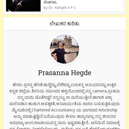
ಜೇಡಗಳು.
by
Dr. Abhijith A P C
ಲೇಖಕರ ಕುರಿತು
Prasanna Hegde
ಹೆಸರು ಪ್ರಸನ್ನ ಹೆಗಡೆ.ಹುಟ್ಟಿದ್ದು,ಬೆಳೆದಿದ್ದು ಬದುಕನ್ನ ಅನುಭವಿಸಿದ್ದು ಉತ್ತರ
ಕನ್ನಡ ಜಿಲ್ಲೆಯ ಶಿರಸಿಯ ಸಮೀಪದ ಹಳ್ಳಿಯೊಂದರಲ್ಲಿ.ನನ್ನ camera,ಪ್ರೀತಿಯ
ನನ್ನ ನಾಯಿ ಜೊತೆಗಿದ್ದರೆ ನನ್ನನ್ನೂ ನಾ ಮರೆಯುತ್ತೇನೆ.ಹಾಗಾಗಿ ಪಕ್ಕಾ
ಮಲೆನಾಡಿನ ಹುಡುಗ.ಅವಶ್ಯಕತೆ,ಅನಿವಾರ್ಯತೆಯ ಕಾರಣ ಬದುಕುತ್ತಿರುವುದು
ಮೈಸೂರಿನಲ್ಲಿ.Chartered Accountancy ಯ ಭಾಗವಾದ Articleship
ಅನ್ನು ಮಾಡುತ್ತಿದ್ದೇನೆ.ಬರೆಯುವುದು ಕೇವಲ ಹವ್ಯಾಸವಲ್ಲ ನನ್ನ ಜೀವನದ
ಅವಿಭಾಜ್ಯ ಅಂಗ.ರಾಜಕೀಯವನ್ನ ನಾನು ಇಷ್ಟಪಡುತ್ತೇನೆ...ಆಸೆಯಿದೆ ಸಮಾಜಕ್ಕೆ
ನನ್ನ ಕೈಲಾದಷ್ಟು ನೀಡಬೇಕೆಂಬುದು.. ಮತ್ತೇನು ನನ್ನ ಬಗ್ಗೆ ಹೇಳಿಕೊಳ್ಳುವಂತದ್ದಿಲ್ಲ