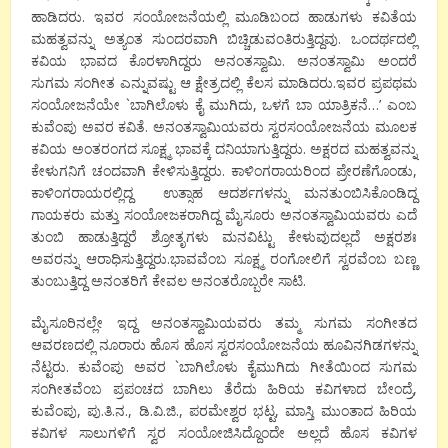
ಹಾಡಿದರು. ಇವರ ಸಂಯೋಜನೆಯಲ್ಲಿ ಮೂಡಿಬಂದ ಹಾಡುಗಳು ಕವಿತೆಯ
ಮಹತ್ವವನ್ನು ಅತ್ಯಂತ ಸುಂದರವಾಗಿ ಬಿಚ್ಚಿಡುವಂತಿರುತ್ತಿದ್ದವು. ಒಂದರ್ಥದಲ್ಲಿ
ಕವಿಯ ಭಾವದ ಕೊರಳಾಗಿದ್ದರು ಅನಂತಸ್ವಾಮಿ. ಅನಂತಸ್ವಾಮಿ ಅಂದರೆ
ಸುಗಮ ಸಂಗೀತ ಎನ್ನುವಷ್ಟು ಆ ಕ್ಷೇತ್ರದಲ್ಲಿ ಕೆಲಸ ಮಾಡಿದರು.ಇವರ ಪ್ರಪಥಮ
ಸಂಯೋಜನೆಯೇ `ಬಾಗಿಲೊಳು ಕೈ ಮುಗಿದು, ಒಳಗೆ ಬಾ ಯಾತ್ರಿಕನೆ…’ ಎಂಬ
ಕುವೆಂಪು ಅವರ ಕವಿತೆ. ಅನಂತಸ್ವಾಮಿಯವರು ಸ್ವರಸಂಯೋಜನೆಯ ಮೂಲಕ
ಕವಿಯ ಅಂತರಂಗದ ಸೂಕ್ಷ್ಮ ಭಾವಕ್ಕೆ ದನಿಯಾಗುತ್ತಿದ್ದರು. ಅಕ್ಷರದ ಮಹತ್ವವನ್ನು
ಕೇಳುಗನಿಗೆ ಚಂದವಾಗಿ ಕೇಳಿಸುತ್ತಿದ್ದರು. ಕಾಳಿಂಗರಾಯರಿಂದ ಪ್ರೇರಣೆಗೊಂಡು,
ಕಾಳಿಂಗರಾಯರಲ್ಲಿದ್ದ ಉತ್ಸಾಹ ಆದರ್ಶಗಳನ್ನು ಮನತುಂಬಿಸಿಕೊಂಡಿದ್ದ
ಗಾಯಕರು ಮತ್ತು ಸಂಯೋಜಕರಾಗಿದ್ದ ಮೈಸೂರು ಅನಂತಸ್ವಾಮಿಯವರು ಎದೆ
ತುಂಬಿ ಹಾಡುತ್ತಿದ್ದರೆ ಶ್ರೋತೃಗಳು ಮನವಿಟ್ಟು ಕೇಳುವುದಲ್ಲದೆ ಅಕ್ಷರಶಃ
ಅವರನ್ನು ಆರಾಧಿಸುತ್ತಿದ್ದರು.ಭಾವವೆಂಬ ಸೂಕ್ಷ್ಮ ರಂಗೋಲಿಗೆ ಸ್ವರವೆಂಬ ಬಣ್ಣ
ತುಂಬುತ್ತಿದ್ದ ಅನಂತರಿಗೆ ಕೇವಲ ಅನಂತರೊಬ್ಬರೇ ಸಾಟಿ.
ಮೈಸೂರಿನಲ್ಲೇ ಇದ್ದ ಅನಂತಸ್ವಾಮಿಯವರು ತಮ್ಮ ಸುಗಮ ಸಂಗೀತದ
ಆವರಣದಲ್ಲಿ ನೂರಾರು ಹೊಸ ಹೊಸ ಸ್ವರಸಂಯೋಜನೆಯ ಹೂವಿನಗಿಡಗಳನ್ನು
ನೆಟ್ಟರು. ಕುವೆಂಪು ಅವರ `ಬಾಗಿಲೊಳು ಕೈಮುಗಿದು ಗೀತೆಯಿಂದ ಸುಗಮ
ಸಂಗೀತವೆಂಬ ಪ್ರಪಂಚದ ಬಾಗಿಲು ತೆರೆದು ಹಿರಿಯ ಕವಿಗಳಾದ ಬೇಂದ್ರೆ,
ಕುವೆಂಪು, ಪು.ತಿ.ನ., ಡಿ.ವಿ.ಜಿ., ಪರಮೇಶ್ವರ ಭಟ್ಟ, ಮಾಸ್ತಿ ಮುಂತಾದ ಹಿರಿಯ
ಕವಿಗಳ ಸಾಲುಗಳಿಗೆ ಸ್ವರ ಸಂಯೋಜಿಸಿದ್ದೊಂದೇ ಅಲ್ಲದೆ ಹೊಸ ಕವಿಗಳ