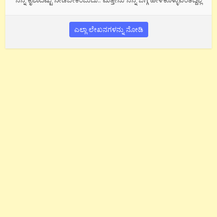
ಎಲ್ಲಾ ಲೇಖನಗಳನ್ನು ನೋಡಿ