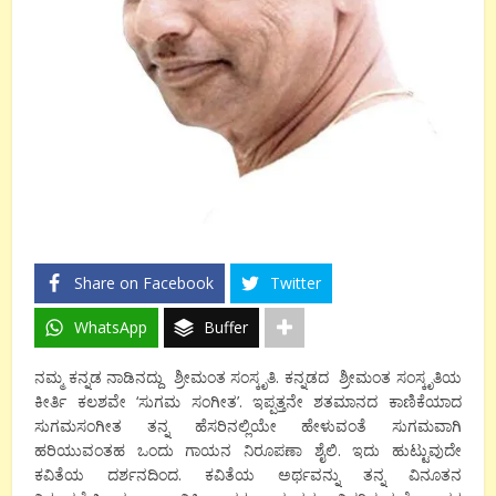
Share on Facebook
Twitter
WhatsApp
Buffer
ನಮ್ಮ ಕನ್ನಡ ನಾಡಿನದ್ದು ಶ್ರೀಮಂತ ಸಂಸ್ಕೃತಿ. ಕನ್ನಡದ ಶ್ರೀಮಂತ ಸಂಸ್ಕೃತಿಯ
ಕೀರ್ತಿ ಕಲಶವೇ ‘ಸುಗಮ ಸಂಗೀತ’. ಇಪ್ಪತ್ತನೇ ಶತಮಾನದ ಕಾಣಿಕೆಯಾದ
ಸುಗಮಸಂಗೀತ ತನ್ನ ಹೆಸರಿನಲ್ಲಿಯೇ ಹೇಳುವಂತೆ ಸುಗಮವಾಗಿ
ಹರಿಯುವಂತಹ ಒಂದು ಗಾಯನ ನಿರೂಪಣಾ ಶೈಲಿ. ಇದು ಹುಟ್ಟುವುದೇ
ಕವಿತೆಯ ದರ್ಶನದಿಂದ. ಕವಿತೆಯ ಅರ್ಥವನ್ನು ತನ್ನ ವಿನೂತನ