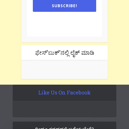
SUBSCRIBE!
One e-mail a week. We don't spam.
Don't forget to check the promotional
tab if you are using gmail.
ಫೇಸ್’ಬುಕ್’ನಲ್ಲಿ ಲೈಕ್ ಮಾಡಿ
Like Us On Facebook