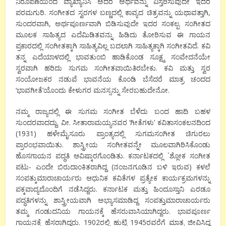
ನಿರೂಪಣೆಯಿಂದ ವ್ಯಾಖ್ಯಾನಿಸಿ ಅದರ ಅರ್ಥವನ್ನು ವಿಸ್ತರಿಸುವುದೇ ಇದರ
ಪರಮಗುರಿ. ಸಂಗೀತದ ಸ್ವರಗಳ ಬಣ್ಣದಲ್ಲಿ ಕಾವ್ಯದ ಚಿತ್ರವನ್ನು ಯಥಾವತ್ತಾಗಿ,
ಸುಂದರವಾಗಿ, ಅರ್ಥಪೂರ್ಣವಾಗಿ ಬಿಡಿಸುವುದೇ ಇದರ ಸಂಕಲ್ಪ. ಸಂಗೀತದ
ಮೂಲಕ ಸಾಹಿತ್ಯದ ಎದೆಮಿಡಿತವನ್ನು ಹಿಡಿದು ತೋರಿಸುವ ಈ ಗಾಯನ
ಪ್ರಕಾರದಲ್ಲಿ ಸಂಗೀತಕ್ಕಾಗಿ ಸಾಹಿತ್ಯವಿಲ್ಲ ಬದಲಾಗಿ ಸಾಹಿತ್ಯಕ್ಕಾಗಿ ಸಂಗೀತವಿದೆ. ಕವಿ
ತನ್ನ ಎದೆಯಾಳದಲ್ಲಿ ಭಾವತುಂಬಿ ಹಾಡಿಕೊಂಡ ಸೂಕ್ಷ್ಮ ಸಂವೇದನೆಯೇ
ಸ್ವರವಾಗಿ ಹರಿದು ಸುಗಮ ಸಂಗೀತವಾಯಿತಿರಬೇಕು. ಕವಿ ಮತ್ತು ಸ್ವರ
ಸಂಯೋಜಕರ ನಡುವೆ ಭಾವನೆಯ ಕೊಂಡಿ ಬೆಸೆದರೆ ಮಾತ್ರ ಚಂದದ
‘ಭಾವಗೀತೆ’ಯೊಂದು ಕೇಳುಗರ ಮನಸ್ಸನ್ನು ಸೇರಬಹುದೇನೋ.
ನಮ್ಮ ರಾಜ್ಯದಲ್ಲಿ ಈ ಸುಗಮ ಸಂಗೀತ ಬೆಳೆದು ಬಂದ ಹಾದಿ ಬಹಳ
ಸುಂದರವಾದದ್ದು. ವೀ. ಸೀತಾರಾಮಯ್ಯನವರ ‘ಗೀತೆಗಳು’ ಕವಿತಾಸಂಕಲನದಿಂದ
(1931) ಹಳೇಮೈಸೂರು ಪ್ರಾಂತ್ಯದಲ್ಲಿ ಸುಗಮಸಂಗೀತ ಚಿಗುರಲು
ಪ್ರಾರಂಭವಾಯಿತು. ಶಾಸ್ತ್ರೀಯ ಸಂಗೀತವನ್ನೇ ಮೂಲವಾಗಿರಿಸಿಕೊಂಡು
ಹೊಸಗಾಯನ ಪದ್ಧತಿ ಆವಿಷ್ಕಾರಗೊಂಡಿತು. ಕರ್ನಾಟಕದಲ್ಲಿ `ಶ್ಲೋಕ ಸಂಗೀತ
ಪಟು- ಎಂದೇ ಬಿರುದಾಂಕಿತರಾಗಿದ್ದ (ನಂಜನಗೂಡಿನ ಬಳಿ ಇರುವ) ಕಳಲೆ
ಸಂಪತ್ಕುಮಾರಾಚಾರ್ಯರು ಆಧುನಿಕ ಕವಿತೆಗಳ ಪ್ರತ್ಯೇಕ ಕಾರ್ಯಕ್ರಮಗಳನ್ನು
ಪಕ್ಕವಾದ್ಯದೊಂದಿಗೆ ನಡೆಸಿದ್ದರು. ಕರ್ನಾಟಕ ಮತ್ತು ಹಿಂದೂಸ್ತಾನಿ ಎರಡೂ
ಪದ್ಧತಿಗಳನ್ನು ಶಾಸ್ತ್ರೀಯವಾಗಿ ಅಭ್ಯಾಸಮಾಡಿದ್ದ ಸಂಪತ್ತುಮಾರಾಚಾರ್ಯರು
ತಮ್ಮ ಗಂಡುದನಿಯ ಗಾಯನಕ್ಕೆ ಹೆಸರುವಾಸಿಯಾಗಿದ್ದರು. ಭಾವಪೂರ್ಣ
ಗಾಯನಕ್ಕೆ ಹೆಸರಾಗಿದ್ದರು. 1902ರಲ್ಲಿ ಹುಟ್ಟಿ 1945ರವರೆಗೆ ಮಾತ್ರ ಜೀವಿಸಿದ್ದ