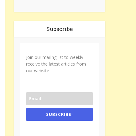
Subscribe
Join our mailing list to weekly
receive the latest articles from
our website
SUBSCRIBE!
One e-mail a week. We don't spam.
Don't forget to check the promotional
tab if you are using gmail.