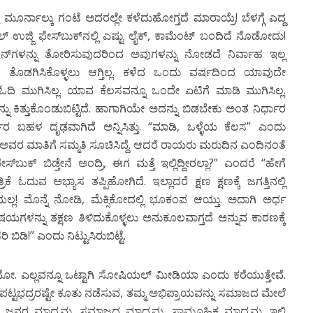
ೆ ಮೂರ್ನಾಲ್ಕು ಗಂಟೆ ಅದರಲ್ಲೇ ಕಳೆದುಹೋಗ್ತದೆ ಮಾರಾಯ್ರೆ! ಬೆಳಗ್ಗೆ ಎದ್ದ
್ಜಿ ಫೇಸ್‍ಬುಕ್‍ನಲ್ಲಿ ಎಷ್ಟು ಲೈಕ್, ಕಾಮೆಂಟ್ ಬಂದಿದೆ ನೊಡೋದು!
್‍ಗಳನ್ನು ತೋರಿಸುವುದರಿಂದ ಅವುಗಳನ್ನು ನೋಡದೆ ನಿರ್ವಾಹ ಇಲ್ಲ
ಗಿ ತೊಡಗಿಸಿಕೊಳ್ಳಲು ಆಗ್ತಿಲ್ಲ. ಕಳೆದ ಒಂದು ವರ್ಷದಿಂದ ಯಾವುದೇ
ಓದಿ ಮುಗಿಸಿಲ್ಲ. ಯಾವ ಕೆಲಸವನ್ನೂ ಒಂದೇ ಏಟಿಗೆ ಮಾಡಿ ಮುಗಿಸಿಲ್ಲ.
ಿತ್ತುಕೊಂಡುಬಿಟ್ಟಿದೆ. ಹಾಗಾಗಿಯೇ ಅದನ್ನು ಬಿಡಬೇಕು ಅಂತ ನಿರ್ಧಾರ
್ಧಾರ ಬಹಳ ದೃಢವಾಗಿದೆ ಅನ್ನಿಸಿತ್ತು. “ಮಾಡಿ, ಒಳ್ಳೆಯ ಕೆಲಸ” ಎಂದು
ರ ಮಾತಿಗೆ ಸಮ್ಮತಿ ಸೂಚಿಸಿದ್ದೆ. ಆದರೆ ರಾಯರು ಮರುದಿನ ಎಂದಿನಂತೆ
ನೆ ಫೇಸ್‍ಬುಕ್ ಬಿಡ್ತೇನೆ ಅಂದ್ರಿ, ಈಗ ಮತ್ತೆ ಇಲ್ಲಿದ್ದೀರಲ್ಲಾ?” ಎಂದರೆ “ಹೇಗೆ
 ಓದುವ ಅಭ್ಯಾಸ ತಪ್ಪಿಹೋಗಿದೆ. ಇಲ್ಲಾದರೆ ಕ್ಷಣ ಕ್ಷಣಕ್ಕೆ ಜಗತ್ತಿನಲ್ಲಿ
್ಲ! ಮೊನ್ನೆ ನೋಡಿ, ಮೆಕ್ಸಿಕೋದಲ್ಲಿ ಭೂಕಂಪ ಆಯ್ತು. ಅದಾಗಿ ಅರ್ಧ
ಷಯಗಳನ್ನು ತಕ್ಷಣ ತಿಳಿದುಕೊಳ್ಳಲು ಅನುಕೂಲವಾಗ್ತದೆ ಅನ್ನುವ ಕಾರಣಕ್ಕೆ
ಡಿ!” ಎಂದು ನಿಟ್ಟುಸಿರುಬಿಟ್ಟೆ.
ನೂ ಏನೇನೋ. ಎಲ್ಲವನ್ನೂ ಒಟ್ಟಾಗಿ ಸೋಷಿಯಲ್ ಮೀಡಿಯಾ ಎಂದು ಕರೆಯುತ್ತೇವೆ.
್ಟಭದ್ರರಷ್ಟೇ ಕೂತು ನಡೆಸುವ, ತಮ್ಮ ಅಭಿಪ್ರಾಯವನ್ನು ಸಮಾಜದ ಮೇಲೆ
ಇದು ಜನರ ಮಾಧ್ಯಮ. ಸಮಾಜದ ಮಾಧ್ಯಮ. ಸಾಮೂಹಿಕ ಮಾಧ್ಯಮ. ಇಲ್ಲಿ