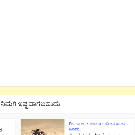
ನಿಮಗೆ ಇಷ್ಟವಾಗಬಹುದು
Featured
ಅಂಕಣ
ಜೇಡನ ಜಾಡು
•
•
ಹಿಡಿದು..
ನ