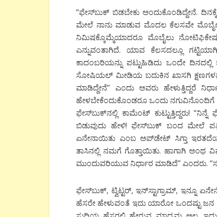
“ಫೇಸ್‍ಬುಕ್ ಬಿಡಬೇಕು ಅಂದುಕೊಂಡಿದ್ದೇನೆ. ದಿನಕ್ಕ
ಮೇಲೆ ನಾನು ಮಾಡುವ ಮೊದಲ ಕೆಲಸವೇ ಮೊಬೈಲ್ ಉಜ
ನಿಮಿಷಕ್ಕೊಮ್ಮೆಯಾದರೂ ಮೊಬೈಲು ನೋಟಿಫಿಕೇಷನ
ಎನ್ನುವಂತಾಗಿದೆ. ಯಾವ ಕೆಲಸದಲ್ಲೂ ಗಟ್ಟಿಯಾ
ಕಾದಂಬರಿಯನ್ನು ಪಟ್ಟುಹಿಡಿದು ಒಂದೇ ದಿನದಲ್ಲಿ 
ಸೋಷಿಯಲ್ ಮೀಡಿಯ ಬದುಕಿನ ಖಾಸಗಿ ಕ್ಷಣಗಳನ್ನು ಕ
ಮಾಡಿದ್ದೇನೆ” ಎಂದು ಅವರು ಹೇಳುತ್ತಿದ್ದರೆ ನಿರ
ಹೇಳಬೇಕೆಂದುಕೊಂಡರೂ ಒಂದು ನಗುವಿನೊಂದಿಗೆ ಅವ
ಫೇಸ್‍ಬುಕ್‍ನಲ್ಲಿ ಕಾಮೆಂಟ್ ಕುಟ್ಟುತ್ತಿದ್ದರು! “ನಿನ್
ಬಿಡುವುದು ಹೇಳಿ! ಫೇಸ್‍ಬುಕ್ ಬಂದ ಮೇಲೆ ಪತ್ರಿಕೆ
ಏನೇನಾಯಿತು ಎಂಬ ಅಪ್‍ಡೇಟ್ ಸಿಗ್ತಾ ಇರತದೆಯಲ
ತಾಸಿನಲ್ಲಿ ನಮಗೆ ಗೊತ್ತಾಯಿತು. ಹಾಗಾಗಿ ಅಂಥ ವಿ
ಮುಂದುವರಿಯುವ ನಿರ್ಧಾರ ಮಾಡಿದೆ” ಎಂದರು. “ಸರಿ ಬಿ
ಫೇಸ್‍ಬುಕ್, ಟ್ವಿಟ್ಟರ್, ಇನ್‍ಸ್ಟಾಗ್ರಾಮ್, ಇನ್
ಹೆಸರೇ ಹೇಳುವಂತೆ ಇದು ಯಾರೋ ಒಂದಷ್ಟು ಜನ ಪಟ
ಸುದ್ದಿಯ ಹೆಸರಲ್ಲಿ ಹೇರುವ ಮಾಧ್ಯಮ ಅಲ್ಲ. 