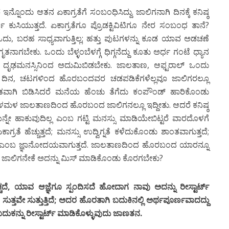
ೊಂದು ಆತನ ಏಕಾಗ್ರತೆಗೆ ಸಂಬಂಧಿಸಿದ್ದು. ಜಾಲಿಗನಾಗಿ ದಿನಕ್ಕೆ ಕನಿಷ್ಠ
ಧ ಕುಸಿಯುತ್ತದೆ. ಏಕಾಗ್ರತೆಗೂ ಪ್ರೊಡಕ್ಟಿವಿಟಿಗೂ ನೇರ ಸಂಬಂಧ ತಾನೆ?
ದು, ಬರಹ ಸಾಧ್ಯವಾಗುತ್ತಿಲ್ಲ; ಹತ್ತು ಪುಟಗಳನ್ನು ಕೂಡ ಯಾವ ಅಡಚಣೆ
ತನಾಗಬೇಕು. ಒಂದು ಬೆಳ್ಳಂಬೆಳಗ್ಗೆ ಧಿಗ್ಗನೆದ್ದು ಕೂತು ಅರ್ಧ ಗಂಟೆ ಧ್ಯಾನ
ು ದೃಢಮನಸ್ಸಿನಿಂದ ಅದುಮಿಬಿಡಬೇಕು. ಜಾಲತಾಣ, ಆಫ್ಟರಾಲ್ ಒಂದು
ು ದಿನ, ಚಟಗಳಿಂದ ಹೊರಬಂದವರ ಚಡಪಡಿಕೆಗಳೆಲ್ಲವೂ ಜಾಲಿಗರಲ್ಲೂ
ಂತವಾಗಿ ಬಿಡಿಸಿದರೆ ಮನೆಯ ಹೆಂಚು ತೆಗೆದು ಕಂಪೌಂಡ್ ಹಾರಿಕೊಂಡು
 ತಳಮಳ ಜಾಲತಾಣದಿಂದ ಹೊರಬಂದ ಜಾಲಿಗನಲ್ಲೂ ಇದ್ದೀತು. ಆದರೆ ಕನಿಷ್ಠ
್ನೇ ಹಾಕುವುದಿಲ್ಲ ಎಂಬ ಗಟ್ಟಿ ಮನಸ್ಸು ಮಾಡಿಯೇಬಿಟ್ಟರೆ ವಾರದೊಳಗೆ
ರತೆ ಹೆಚ್ಚುತ್ತದೆ; ಮನಸ್ಸು ಉದ್ವಿಗ್ನತೆ ಕಳೆದುಕೊಂಡು ಶಾಂತವಾಗುತ್ತದೆ;
್ಥವಾಗಿಲ್ಲ ಎಂಬ ಜ್ಞಾನೋದಯವಾಗುತ್ತದೆ. ಜಾಲತಾಣದಿಂದ ಹೊರಬಂದ ಯಾರನ್ನೂ
ಗ ಜಾಲಿಗನೇಕೆ ಅದನ್ನು ಮಿಸ್ ಮಾಡಿಕೊಂಡು ಕೊರಗಬೇಕು?
ಚದೆ
,
ಯಾವ
ಆಜ್ಞೆಗೂ
ಸ್ಪಂದಿಸದೆ
ಹೋದಾಗ
ನಾವು
ಅದನ್ನು
ರೀಸ್ಟಾರ್ಟ್
ಸುತ್ತವೇ
ಸುತ್ತುತ್ತಿದೆ
;
ಅದರ
ಹೊರತಾಗಿ
ಬದುಕಿನಲ್ಲಿ
ಅರ್ಥಪೂರ್ಣವಾದದ್ದು
ದುಕನ್ನು
ರೀಸ್ಟಾರ್ಟ್
ಮಾಡಿಕೊಳ್ಳುವುದು
ಜಾಣತನ
.