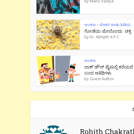
by
Manu Vaidya
ಅಂಕಣ
ಜೇಡನ ಜಾಡು ಹಿಡಿದು..
•
ಗೋಡೆಯ ಮೇಲೊಂದು ಚಕ್ರ
by
Dr. Abhijith A P C
ಅಂಕಣ
ಲಾಕ್`ಡೌನ್ ಟೈಮಲ್ಲಿ ಕರೆಯದೆ
ಬಂದ ಅತಿಥಿಗಳು
by
Guest Author
Rohith Chakrat