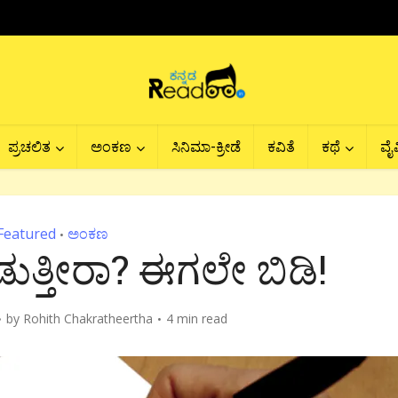
ಪ್ರಚಲಿತ
ಅಂಕಣ
ಸಿನಿಮಾ-ಕ್ರೀಡೆ
ಕವಿತೆ
ಕಥೆ
ವೈವ
Featured
ಅಂಕಣ
•
ಡುತ್ತೀರಾ? ಈಗಲೇ ಬಿಡಿ!
by
Rohith Chakratheertha
4 min read