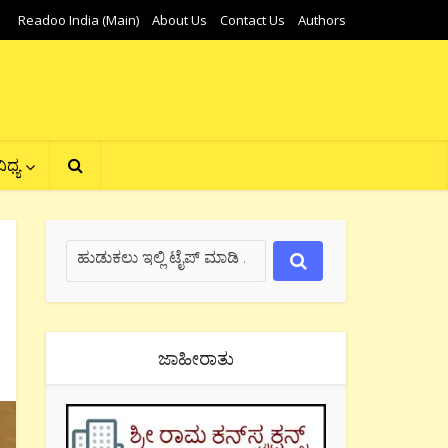
Readoo India (Main)
About Us
Contact Us
Authors
ಿಧ್ಯ
ಜಾಹೀರಾತು