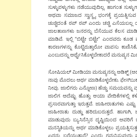
ಸುಳ್ಳುಪಳ್ಳುಗಳು ನಡೆಯುವುದಿಲ್ಲ. ಹಾಗಂತ ಸುಳ್ಳು
ಅಥವಾ ಸಮಾಜದ ಸ್ವಾಸ್ಥ್ಯ ಭಂಗಕ್ಕೆ ಪ್ರಯತ್ನಿಸು
ಚುಚ್ಚಿದಂತೆ ಠಪ್ ಠಪ್ ಎಂದು ಚಚ್ಚಿ ಎಸೆಯಬಲ
ಜಾಲತಾಣಗಳು ಜನರನ್ನು ಬೆಸೆಯುವ ಕೆಲಸ ಮಾಡ
ಮಾಡಿವೆ. ಇಲ್ಲಿ “ಬಿಟ್ಟೇ ಬಿಟ್ಟೇ” ಎಂದವರು ಕೂಡ 
ಕಾರಣಗಳನ್ನು ಕೊಟ್ಟಿರುತ್ತಾರೋ ವಾಪಸು ಕಾಣಿಸಿಕೊಳ
ಎಂಬುದನ್ನು ಅರ್ಥೈಸಿಕೊಳ್ಳಬೇಕಾದರೆ ಮನುಷ್ಯನ ಮ
ಸೋಷಿಯಲ್ ಮೀಡಿಯಾ ಮನುಷ್ಯನನ್ನು ಅಡಿಕ್ಟ್ (ಅಥ
ನಾವು ಮೊದಲು ಅರ್ಥ ಮಾಡಿಕೊಳ್ಳಬೇಕು. ಫೇಸ್‍ಬು
ನೀವು. ಜಾಲಿಗರು ಎನ್ನೋಣ) ಹೆಚ್ಚು ಸಮಯವನ್ನ
ಜಾಲಿಗ ಅದೆಷ್ಟು ಹೊತ್ತು ಆಯಾ ವೇದಿಕೆಗಳಲ್ಲ
ಪ್ರಸಾರವಾಗುತ್ತಾ ಇರುತ್ತವೆ. ಜಾಹೀರಾತುಗಳು ಎಷ್
ಜಾಹೀರಾತು ದುಡ್ಡು ಹರಿದುಬರುತ್ತದೆ. ಹಾಗಾಗಿ,
ಮಾಡುವುದು ಬ್ಯುಸಿನೆಸ್ಸಿನ ದೃಷ್ಟಿಯಿಂದ ಅವರ
ಮನಸ್ಥಿತಿಯನ್ನು ಅರ್ಥ ಮಾಡಿಕೊಳ್ಳಲು ಪ್ರಯತ್ನಿಸ
ಏನನ್ನು ಬರೆಯುತ್ತಾನೆ? ಎಂದು ಗಮನಿಸುವುದು 