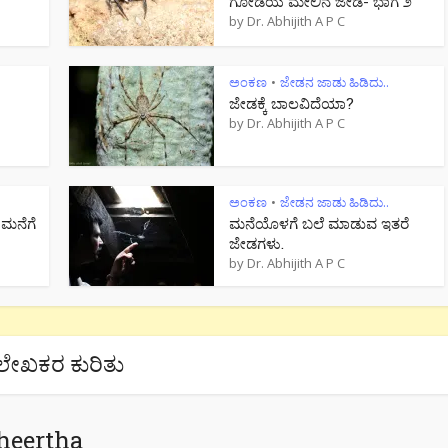
ಗೋಡೆಯ ಮೇಲಿನ ಜೇಡ- ಭಾಗ ೨
by
Dr. Abhijith A P C
ಅಂಕಣ
ಜೇಡನ ಜಾಡು ಹಿಡಿದು..
•
ಜೇಡಕ್ಕೆ ಬಾಲವಿದೆಯಾ?
by
Dr. Abhijith A P C
ಅಂಕಣ
ಜೇಡನ ಜಾಡು ಹಿಡಿದು..
•
 ಮನೆಗೆ
ಮನೆಯೊಳಗೆ ಬಲೆ ಮಾಡುವ ಇತರೆ
ಜೇಡಗಳು.
by
Dr. Abhijith A P C
ಲೇಖಕರ ಕುರಿತು
heertha