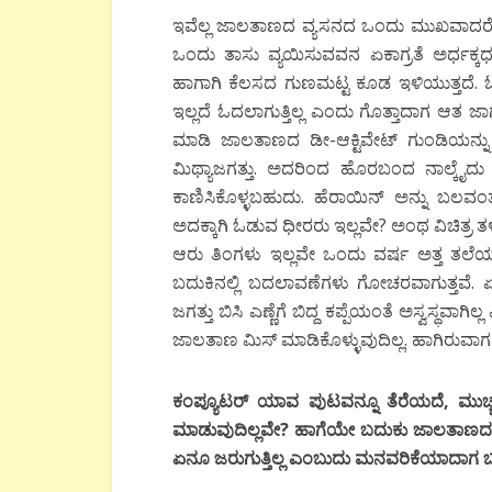
ಇವೆಲ್ಲ ಜಾಲತಾಣದ ವ್ಯಸನದ ಒಂದು ಮುಖವಾದರೆ ಇನ್ನ
ಒಂದು ತಾಸು ವ್ಯಯಿಸುವವನ ಏಕಾಗ್ರತೆ ಅರ್ಧಕ್ಕರ್
ಹಾಗಾಗಿ ಕೆಲಸದ ಗುಣಮಟ್ಟ ಕೂಡ ಇಳಿಯುತ್ತದೆ. ಓ
ಇಲ್ಲದೆ ಓದಲಾಗುತ್ತಿಲ್ಲ ಎಂದು ಗೊತ್ತಾದಾಗ ಆತ ಜಾಗೃ
ಮಾಡಿ ಜಾಲತಾಣದ ಡೀ-ಆಕ್ಟಿವೇಟ್ ಗುಂಡಿಯನ್ನ
ಮಿಥ್ಯಾಜಗತ್ತು. ಅದರಿಂದ ಹೊರಬಂದ ನಾಲ್ಕೈದ
ಕಾಣಿಸಿಕೊಳ್ಳಬಹುದು. ಹೆರಾಯಿನ್ ಅನ್ನು ಬಲವ
ಅದಕ್ಕಾಗಿ ಓಡುವ ಧೀರರು ಇಲ್ಲವೇ? ಅಂಥ ವಿಚಿತ್ರ
ಆರು ತಿಂಗಳು ಇಲ್ಲವೇ ಒಂದು ವರ್ಷ ಅತ್ತ ತಲೆಯನ
ಬದುಕಿನಲ್ಲಿ ಬದಲಾವಣೆಗಳು ಗೋಚರವಾಗುತ್ತವೆ. ಏಕಾಗ್
ಜಗತ್ತು ಬಿಸಿ ಎಣ್ಣೆಗೆ ಬಿದ್ದ ಕಪ್ಪೆಯಂತೆ ಅಸ್ವಸ
ಜಾಲತಾಣ ಮಿಸ್ ಮಾಡಿಕೊಳ್ಳುವುದಿಲ್ಲ. ಹಾಗಿರುವಾ
ಕಂಪ್ಯೂಟರ್
ಯಾವ
ಪುಟವನ್ನೂ
ತೆರೆಯದೆ
,
ಮುಚ್
ಮಾಡುವುದಿಲ್ಲವೇ
?
ಹಾಗೆಯೇ
ಬದುಕು
ಜಾಲತಾಣದ
ಏನೂ
ಜರುಗುತ್ತಿಲ್ಲ
ಎಂಬುದು
ಮನವರಿಕೆಯಾದಾಗ
ಬ