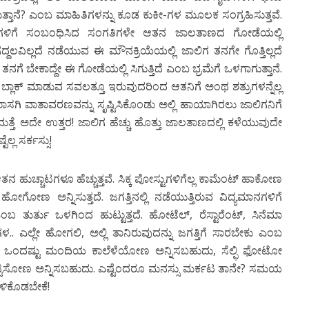
ತ್ತಾನೆ? ಎಂಬ ಮಾಹಿತಿಗಳನ್ನು ಕೂಡ ಕುಕೀ-ಗಳ ಮೂಲಕ ಸಂಗ್ರಹಿಸುತ್ತವೆ.
ಯಗಳಿಗೆ ಸಂಬಂಧಿಸಿದ ಸಂಗತಿಗಳೇ ಆತನ ಜಾಲತಾಣದ ಗೋಡೆಯಲ್ಲಿ
ದ್ದಲವಿಲ್ಲದೆ ನಡೆಯುವ ಈ ಮೌನಕ್ರಿಯೆಯಲ್ಲಿ ಜಾಲಿಗ ತನಗೇ ಗೊತ್ತಿಲ್ಲದೆ
ಗೆ ಬೇಕಾದ್ದೇ ಈ ಗೋಡೆಯಲ್ಲಿ ಸಿಗುತ್ತಿದೆ ಎಂಬ ಭ್ರಮೆಗೆ ಒಳಗಾಗುತ್ತಾನೆ.
 ಬ್ಲಾಕ್ ಮಾಡುವ ಸವಲತ್ತೂ ಇರುವುದರಿಂದ ಆತನಿಗೆ ಅಂಥ ಶತ್ರುಗಳನ್ನೆಲ್ಲ
ಗಿ ವಾತಾವರಣವನ್ನು ಸೃಷ್ಟಿಸಿಕೊಂಡು ಅಲ್ಲಿ ಹಾಯಾಗಿರಲು ಜಾಲಿಗನಿಗೆ
ತ್ತೆ ಅದೇ ಉತ್ತರ! ಜಾಲಿಗ ಹೆಚ್ಚು ಹೊತ್ತು ಜಾಲತಾಣದಲ್ಲಿ ಕಳೆಯುವುದೇ
್ಲ ಸರ್ಕಸ್ಸು!
ಹುಚ್ಚಾಟಗಳೂ ಹೆಚ್ಚುತ್ತವೆ. ಸಿಕ್ಕ ಪೋಸ್ಟುಗಳಿಗೆಲ್ಲ ಕಾಮೆಂಟ್ ಹಾಕೋಣ
್ತಾ ಹೋಗೋಣ ಅನ್ನಿಸುತ್ತದೆ. ಜಗತ್ತಿನಲ್ಲಿ ನಡೆಯುತ್ತಿರುವ ವಿದ್ಯಮಾನಗಳಿಗೆ
 ತುರ್ತು ಒಳಗಿಂದ ಹುಟ್ಟುತ್ತದೆ. ಹೋಟೆಲ್, ರೆಸ್ಟಾರೆಂಟ್, ಸಿನೆಮಾ
ಳ.. ಎಲ್ಲೇ ಹೋಗಲಿ, ಅಲ್ಲಿ ತಾನಿರುವುದನ್ನು ಜಗತ್ತಿಗೆ ಸಾರಬೇಕು ಎಂಬ
ರೆ ಒಂದಷ್ಟು ಮಂದಿಯ ಕಾಲೆಳೆಯೋಣ ಅನ್ನಿಸಬಹುದು, ಸೆಲ್ಫಿ ಫೋಟೋ
ಿಟ್ಟಿಸೋಣ ಅನ್ನಿಸಬಹುದು. ಎಷ್ಟೆಂದರೂ ಮನಸ್ಸು ಮರ್ಕಟ ತಾನೇ? ಸಮಯ
ಳಿಕೊಡಬೇಕೆ!