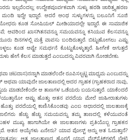
ಗಾರರು ಇಲ್ಲವೆಂದಲ್ಲ; ಉದ್ದೇಶಪೂರ್ವಕವಾಗಿ ಸುಳ್ಳು ಹರಡಿ ಚಾರಿತ್ರ್ಯಹರಣ
ವ ಮಂದಿ ಇದ್ದೇ ಇದ್ದಾರೆ. ಆದರೆ ಅಂಥ ಸುಳ್ಳುಗಳನ್ನು ಬಲೂನಿಗೆ ಸೂಜಿ
್ಲ ಯೋಧರು ಕೂಡ ಸೋಷಿಯಲ್ ಮೀಡಿಯಾದಲ್ಲೇ ಇದ್ದಾರೆ. ಈ ಸಾಮಾಜಿಕ
ಿವೆ; ಅವರಿಂದ ಖಾಸಗಿತನವನ್ನೂ ಸಮಯವನ್ನೂ ಕಸಿಯುವ ಕೆಲಸವನ್ನೂ
ಮೂರು ದಿನಗಳಲ್ಲಿ ಮತ್ತೆ ವಾಪಸು ಬಂದಿರುತ್ತಾರೆ. ಬಿಟ್ಟುಹೋಗಲು ಎಷ್ಟು
್ಳಲು ಕೂಡ ಅಷ್ಟೇ ಸಮರ್ಥನೆ ಕೊಟ್ಟುಕೊಳ್ಳುತ್ತಾರೆ. ಹೀಗೇಕೆ ಆಗುತ್ತದೆ
ಿದುಳು ಹೇಗೆ ಕೆಲಸ ಮಾಡುತ್ತದೆ ಎಂಬುದನ್ನು ವಿವರವಾಗಿ ನೋಡಬೇಕು.
ವಾ ಚಟದಾಸ)ನನ್ನಾಗಿ ಮಾಡಲೆಂದೇ ರೂಪಿಸಲ್ಪಟ್ಟ ಮಾಧ್ಯಮ ಎಂಬುದನ್ನು
ಕ್ ಅಥವಾ ಯಾವುದೇ ಜಾಲತಾಣದಲ್ಲಿ ಅದರ ಗ್ರಾಹಕ (ಗ್ರಾಹಕರಾದ ನಾವು,
ು ವ್ಯಯ ಮಾಡಬೇಕೆಂದೇ ಆ ತಾಣಗಳ ಒಡೆಯರು ಬಯಸುತ್ತಾರೆ. ಯಾಕೆಂದರೆ
ಿ ಕಳೆಯುತ್ತಾನೋ ಅಷ್ಟು ಹೊತ್ತು ಆತನ ಪರದೆಯ ಮೇಲೆ ಜಾಹೀರಾತುಗಳು
ಟು ಹೊತ್ತು ಪರದೆಯಲ್ಲಿ ಕಾಣಿಸಿಕೊಂಡವು ಎಂಬ ಆಧಾರದಲ್ಲಿ ಜಾಲತಾಣಕ್ಕೆ
 ಜಾಲಿಗರು ಹೆಚ್ಚು ಹೆಚ್ಚು ಸಮಯವನ್ನು ತಮ್ಮ ತಾಣದಲ್ಲಿ ಕಳೆಯುವಂತೆ
ಿಗೆ ಬಹಳ ಮುಖ್ಯ. ಹಾಗಾಗಿಯೇ ಈ ಜಾಲತಾಣಗಳು ಪ್ರತಿಯೊಬ್ಬ ಗ್ರಾಹಕನ
ುತ್ತವೆ. ಆತನ ಆಯ್ಕೆಗಳು ಏನೇನು? ಯಾವ ಪೋಸ್ಟ್ ಅನ್ನು ಆತ ಓದುತ್ತಾನೆ?
ಮಾತ್ರವಲ್ಲ; ಆತ ಜಾಲತಾಣದ ಹೊರಗೆ ಯಾವ ವೆಬ್‍ಸೈಟ್‍ಗಳಿಗೆ ಭೇಟಿ