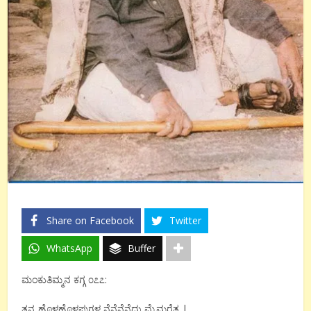
Share on Facebook
Twitter
WhatsApp
Buffer
ಮಂಕುತಿಮ್ಮನ ಕಗ್ಗ ೦೭೭:
ತನ್ನ ಹೊಳಹೊಳಪುಗಳ ನೆನೆನೆನೆದು ಮೈಮರೆತ |