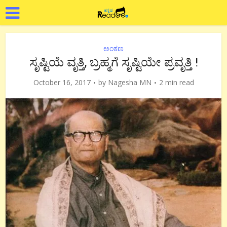
ಅಂಕಣ
ಸೃಷ್ಟಿಯೆ ವೃತ್ತಿ, ಬ್ರಹ್ಮಗೆ ಸೃಷ್ಟಿಯೇ ಪ್ರವೃತ್ತಿ !
October 16, 2017
by
Nagesha MN
2 min read