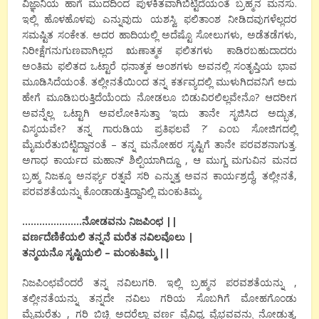
ವಿಜ್ಞಾನಿಯ ಹಾಗೆ ಮುದದಿಂದ ಪುಳಕಿತವಾಗಿಬಿಟ್ಟಿದೆಯಂತೆ ಬ್ರಹ್ಮನ ಮನಸು.
ಇಲ್ಲಿ ಹೊಳಹೊಳಪು ಎನ್ನುವುದು ಯಶಸ್ವಿ ಫಲಿತಾಂಶ ನೀಡಿದವುಗಳೆಲ್ಲದರ
ಸಮಷ್ಟಿತ ಸಂಕೇತ. ಅದರ ಹಾದಿಯಲ್ಲಿ ಅದೆಷ್ಟೊ ಸೋಲುಗಳು, ಅಡೆತಡೆಗಳು,
ನಿರೀಕ್ಷೆಗನುಗುಣವಾಗಿಲ್ಲದ ಋಣಾತ್ಮಕ ಫಲಿತಗಳು ಕಾಡಿರಬಹುದಾದರು
ಅಂತಿಮ ಫಲಿತದ ಒಟ್ಟಾರೆ ಧನಾತ್ಮಕ ಅಂಶಗಳು ಅವನಲ್ಲಿ ಸಂತೃಪ್ತಿಯ ಭಾವ
ಮೂಡಿಸಿದೆಯಂತೆ. ತಲ್ಲೀನತೆಯಿಂದ ತನ್ನ ಕರ್ತವ್ಯದಲ್ಲಿ ಮುಳುಗಿದವನಿಗೆ ಅದು
ಹೇಗೆ ಮೂಡಿಬರುತ್ತಿದೆಯೆಂದು ನೋಡಲೂ ಬಿಡುವಿರಲಿಲ್ಲವೇನೊ? ಆದರೀಗ
ಅವನ್ನೆಲ್ಲ ಒಟ್ಟಾಗಿ ಅವಲೋಕಿಸುತ್ತಾ ‘ಇದು ತಾನೇ ಸೃಜಿಸಿದ ಅದ್ಭುತ,
ವಿಸ್ಮಯವೇ? ತನ್ನ ಗಾರುಡಿಯ ಪ್ರತಿಫಲವೆ ?’ ಎಂಬ ಸೋಜಿಗದಲ್ಲಿ
ಮೈಮರೆತುಬಿಟ್ಟಿದ್ದಾನಂತೆ – ತನ್ನ ಮನೋಹರ ಸೃಷ್ಟಿಗೆ ತಾನೇ ಪರವಶನಾಗುತ್ತ.
ಅಗಾಧ ಕಾರ್ಯದ ಮಹಾನ್ ಶಿಲ್ಪಿಯಾಗಿದ್ದೂ , ಆ ಮುಗ್ದ ಮಗುವಿನ ಮನದ
ಬ್ರಹ್ಮ ನಿಜಕ್ಕೂ ಅನರ್ಘ್ಯ ರತ್ನವೆ ಸರಿ ಎನ್ನುತ್ತ ಅವನ ಕಾರ್ಯಶ್ರದ್ಧೆ, ತಲ್ಲೀನತೆ,
ಪರವಶತೆಯನ್ನು ಕೊಂಡಾಡುತ್ತಿದ್ದಾನಿಲ್ಲಿ ಮಂಕುತಿಮ್ಮ.
…………………ನೋಡವನು ನಿಜಪಿಂಛ ||
ವರ್ಣದೆಣಿಕೆಯಲಿ ತನ್ನನೆ ಮರೆತ ನವಿಲವೊಲು |
ತನ್ಮಯನೊ ಸೃಷ್ಟಿಯಲಿ – ಮಂಕುತಿಮ್ಮ ||
ನಿಜಪಿಂಛವೆಂದರೆ ತನ್ನ ನವಿಲುಗರಿ. ಇಲ್ಲಿ ಬ್ರಹ್ಮನ ಪರವಶತೆಯನ್ನು ,
ತಲ್ಲೀನತೆಯನ್ನು ತನ್ನದೇ ನವಿಲು ಗರಿಯ ಸೊಬಗಿಗೆ ಮೋಹಗೊಂಡು
ಮೈಮರೆತು , ಗರಿ ಬಿಚ್ಚಿ ಅದರೆಲ್ಲಾ ವರ್ಣ ವೈವಿಧ್ಯ ವೈಭವವನ್ನು ನೋಡುತ್ತ,