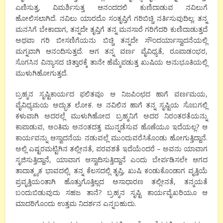
ಎಣಿಸುತ್ತ, ವಿಮರ್ಶಿಸುತ್ತ ಆನಂದದಲಿ ಕುಣಿದಾಡುವ ನವಿಲುಗೆ
ಹೋಲಿಸಲಾಗಿದೆ. ನವಿಲು ಯಾರದೊ ಸಂತೃಪ್ತಿಗೆ ಗರಿಬಿಚ್ಚಿ ನರ್ತಿಸುವುದಿಲ್ಲ; ತನ್ನ
ಮನಸಿಗೆ ಬೇಕಾದಾಗ, ತನ್ನದೇ ತೃಪ್ತಿಗೆ ತನ್ನ ಮನಸಾರೆ ಗರಿಗೆದರಿ ಕುಣಿದಾಡುತ್ತದೆ
ಅಥವಾ ಗರಿ ಬೀಸಣಿಗೆಯನು ಬಿಚ್ಚಿ ತನ್ನದೇ ಸೌಂದರ್ಯಾಸ್ವಾದನೆಯಲ್ಲಿ
ಮಗ್ನವಾಗಿ ಆನಂದಿಸುತ್ತದೆ. ಆಗ ತನ್ನ ವರ್ಣ ವೈವಿಧ್ಯತೆ, ರೂಪಾಡಂಭರ,
ಸೊಗಸಿನ ವಿನ್ಯಾಸದ ಚಿತ್ತಾರಕ್ಕೆ ತಾನೇ ಹೆಮ್ಮೆಪಡುತ್ತ ಖುಷಿಯ ಅನುಭೂತಿಯಲ್ಲಿ
ಮುಳುಗಿಹೋಗುತ್ತದೆ.
ಬ್ರಹ್ಮನ ಸೃಷ್ಟಿಕಾರ್ಯದ ಫಲಿತವೂ ಆ ನಿಜಪಿಂಛದ ಹಾಗೆ ವರ್ಣಮಯ,
ವೈವಿಧ್ಯಮಯ ಅದ್ಭುತ ಲೋಕ. ಆ ನವಿಲಿನ ಹಾಗೆ ತನ್ನ ಸೃಷ್ಟಿಯ ಸೊಬಗಲ್ಲಿ
ಕಳುವಾಗಿ ಅದರಲ್ಲೆ ಮುಳುಗಿಹೋದ ಬ್ರಹ್ಮನಿಗೆ ಅದರ ನಿರಂತರತೆಯನ್ನು
ಕಾಪಾಡುವ, ಅಂತಿಮ ಅನಂತದತ್ತ ಮುನ್ನಡೆಸುವ ಹೊಣೆಯೂ ಇದೆಯಲ್ಲ? ಆ
ಕಾರ್ಯವನ್ನು ಆಸ್ವಾದನೆಯ ನಡುವಲ್ಲೆ ಮುಂದುವರೆಸಿಕೊಂಡು ಹೋಗುತ್ತಿದ್ದಾನೆ.
ಅಲ್ಲಿ ಎಷ್ಟರಮಟ್ಟಿಗಿನ ತಲ್ಲೀನತೆ, ಪರವಶತೆ ಇದೆಯೆಂದರೆ – ಅವನು ಯಾವಾಗ
ಸೃಜಿಸುತ್ತಿದ್ದಾನೆ, ಯಾವಾಗ ಆಸ್ವಾದಿಸುತ್ತಿದ್ದಾನೆ ಎಂದು ಬೇರ್ಪಡಿಸಲೇ ಆಗದ
ತಾದಾತ್ಮ್ಯಕ ಭಾವದಲ್ಲಿ. ತನ್ನ ಕೆಲಸದಲ್ಲಿ ತೃಪ್ತಿ, ಖುಷಿ ಕಂಡುಕೊಂಡಾಗ ವೃತ್ತಿಯೆ
ಪ್ರವೃತ್ತಿಯಂತಾಗಿ ಹೊತ್ತುಗೊತ್ತಿಲ್ಲದ ಅಸಾಧಾರಣ ತಲ್ಲೀನತೆ, ತನ್ಮಯತೆ
ಬಂದುಬಿಡುವುದು ಸಹಜ ತಾನೆ? ಬ್ರಹ್ಮನ ಸೃಷ್ಟಿ ಕಾರ್ಯವೈಖರಿಯೂ ಆ
ಮಾದರಿಗೊಂದು ಉತ್ತಮ ನಿದರ್ಶನ ಎನ್ನಬಹುದು.