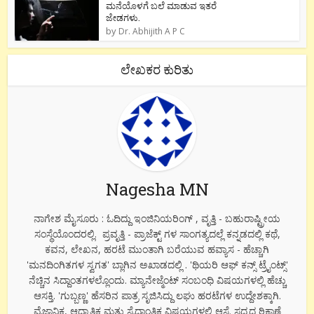
ಮನೆಯೊಳಗೆ ಬಲೆ ಮಾಡುವ ಇತರೆ
ಜೇಡಗಳು.
by
Dr. Abhijith A P C
ಲೇಖಕರ ಕುರಿತು
Nagesha MN
ನಾಗೇಶ ಮೈಸೂರು : ಓದಿದ್ದು ಇಂಜಿನಿಯರಿಂಗ್ , ವೃತ್ತಿ - ಬಹುರಾಷ್ಟ್ರೀಯ
ಸಂಸ್ಥೆಯೊಂದರಲ್ಲಿ. ಪ್ರವೃತ್ತಿ - ಪ್ರಾಜೆಕ್ಟ್ ಗಳ ಸಾಂಗತ್ಯದಲ್ಲೆ ಕನ್ನಡದಲ್ಲಿ ಕಥೆ,
ಕವನ, ಲೇಖನ, ಹರಟೆ ಮುಂತಾಗಿ ಬರೆಯುವ ಹವ್ಯಾಸ - ಹೆಚ್ಚಾಗಿ
'ಮನದಿಂಗಿತಗಳ ಸ್ವಗತ' ಬ್ಲಾಗಿನ ಅಖಾಡದಲ್ಲಿ . 'ಥಿಯರಿ ಆಫ್ ಕನ್ಸ್ ಟ್ರೈಂಟ್ಸ್'
ನೆಚ್ಚಿನ ಸಿದ್ದಾಂತಗಳಲ್ಲೊಂದು. ಮ್ಯಾನೇಜ್ಮೆಂಟ್ ಸಂಬಂಧಿ ವಿಷಯಗಳಲ್ಲಿ ಹೆಚ್ಚು
ಆಸಕ್ತಿ. 'ಗುಬ್ಬಣ್ಣ' ಹೆಸರಿನ ಪಾತ್ರ ಸೃಜಿಸಿದ್ದು ಲಘು ಹರಟೆಗಳ ಉದ್ದೇಶಕ್ಕಾಗಿ.
ವೈಜ್ಞಾನಿಕ, ಆಧ್ಯಾತ್ಮಿಕ ಮತ್ತು ಸೈದ್ದಾಂತಿಕ ವಿಷಯಗಳಲ್ಲಿ ಆಸ್ಥೆ. ಸದ್ಯದ ಠಿಕಾಣೆ