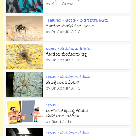
by
Manu Vaidya
Featured
•
ಅಂಕಣ
•
ಜೇಡನ ಜಾಡು ಹಿಡಿದು..
ಗೋಡೆಯ ಮೇಲಿನ ಜೇಡ- ಭಾಗ ೨
by
Dr. Abhijith A P C
ಅಂಕಣ
•
ಜೇಡನ ಜಾಡು ಹಿಡಿದು..
ಗೋಡೆಯ ಮೇಲೊಂದು ಚಕ್ರ
by
Dr. Abhijith A P C
ಅಂಕಣ
•
ಜೇಡನ ಜಾಡು ಹಿಡಿದು..
ಜೇಡಕ್ಕೆ ಬಾಲವಿದೆಯಾ?
by
Dr. Abhijith A P C
ಅಂಕಣ
ಲಾಕ್`ಡೌನ್ ಟೈಮಲ್ಲಿ ಕರೆಯದೆ
ಮನೆಗೆ ಬಂದ ಅತಿಥಿಗಳು
by
Guest Author
ಅಂಕಣ
•
ಜೇಡನ ಜಾಡು ಹಿಡಿದು..