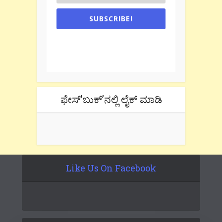
SUBSCRIBE!
One e-mail a week. We don't spam.
Don't forget to check the promotional
tab if you are using gmail.
ಫೇಸ್’ಬುಕ್’ನಲ್ಲಿ ಲೈಕ್ ಮಾಡಿ
Like Us On Facebook