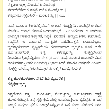
ರನ್ನವೋ ಬ್ರಹ್ಮ; ನೋಡವನು ನಿಜಪಿಂಛ ||
ವರ್ಣದೆಣಿಕೆಯಲಿ ತನ್ನನೆ ಮರೆತ ನವಿಲವೊಲು |
ತನ್ಮಯನೊ ಸೃಷ್ಟಿಯಲಿ – ಮಂಕುತಿಮ್ಮ || ೦೭೭ ||
ನಾವು ಮಾಡುವ ಕೆಲಸದಲ್ಲಿ ನಮಗೆ ಆನಂದ, ಸಂತೃಪ್ತಿ ಸಿಗುವಂತಿದ್ದರೆ ಆ ಕೆಲಸ
ಮಾಡಲು ಉತ್ಸಾಹ ತಂತಾನೆ ಒದಗಿಬರುತ್ತದೆ – ನಿರಂತರವಾಗಿ. ಆ ಕಾರ್ಯದ
ಯಶಸ್ಸಿಗೆ ಬೇಕಾದ ತಲ್ಲೀನತೆ, ಬದ್ಧತೆ, ಪರವಶತೆ, ಆಪ್ಯಾಯತೆಗಳು ತಾವಾಗಿಯೆ
ಉದ್ಭವಿಸಿ ಆ ಕಾರ್ಯದ ಮುನ್ನಡೆಗೆ ಸಹಕರಿಸುತ್ತವೆ. ಅಂತಾದ್ದೊಂದು
ಬೃಹತ್ಕಾರ್ಯವಾದ ಸೃಷ್ಟಿಕ್ರಿಯೆಯ ರೂವಾರಿಯಾದ ಬ್ರಹ್ಮನೂ ಕೂಡ ಅದೇ
ಮನೋಭಾವದಲ್ಲಿ ತನ್ನ ಕರ್ತವ್ಯವನ್ನು ಸಂತೃಪ್ತಿಯಿಂದ
ನಿಭಾಯಿಸುತ್ತಿದ್ದಾನೆನ್ನುವುದು ಈ ಕಗ್ಗದ ಸಾರ. ನಾವು ಮಾಡುವ ಯಾವುದೇ ಕೆಲಸ
ಕಾರ್ಯಗಳನ್ನು ಅದೇ ರೀತಿಯಲ್ಲಿ ನಿಭಾಯಿಸಿದರೆ ನಮಗೂ ಅವನದೇ ರೀತಿಯ
ಸಂತೃಪ್ತಿ, ಯಶಸ್ಸು ಸಿಗುವುದೆನ್ನುವುದು ಇಲ್ಲಿನ ಮುಖ್ಯ ಸಂದೇಶ.
ತನ್ನ ಹೊಳಹೊಳಪುಗಳ ನೆನೆನೆನೆದು ಮೈಮರೆತ |
ರನ್ನವೋ ಬ್ರಹ್ಮ; …
ರನ್ನವೆಂದರೆ ರತ್ನ . ಮಂಕುತಿಮ್ಮ ಬೊಮ್ಮನನ್ನು ಅಮೂಲ್ಯವಾದ ರತ್ನಕ್ಕೆ
ಹೋಲಿಸುತಿದ್ದಾನೆ. ತನ್ನ ಸೃಷ್ಟಿ ಕ್ರಿಯೆಯಲ್ಲಿ ಕಾಣಬರುತ್ತಿರುವ ವೈವಿಧ್ಯತೆ, ಅಗಾಧ
ಸಾಧ್ಯತೆ ಮತ್ತದರ ಫಲಿತ ರೂಪುಗೊಳ್ಳುತ್ತಿರುವ ಬಗೆ ಕಂಡು ಪ್ರಯೋಗ ನಿರತ