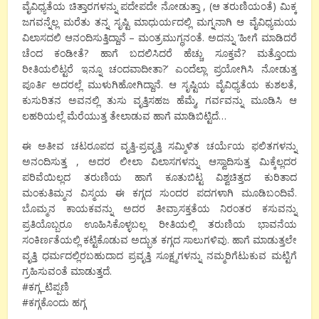
ವೈವಿಧ್ಯತೆಯ ಚಿತ್ತಾರಗಳನ್ನು ಪದೇಪದೇ ನೋಡುತ್ತಾ , (ಆ ತರುಣಿಯಂತೆ) ಮಿಕ್ಕ
ಜಗವನ್ನೆಲ್ಲ ಮರೆತು ತನ್ನ ಸೃಷ್ಟಿ ಮಾಧುರ್ಯದಲ್ಲಿ ಮಗ್ನನಾಗಿ ಆ ವೈವಿಧ್ಯಮಯ
ವಿಲಾಸದಲಿ ಆನಂದಿಸುತ್ತಿದ್ದಾನೆ – ಮಂತ್ರಮುಗ್ಧನಂತೆ. ಅದನ್ನು ‘ಹೀಗೆ ಮಾಡಿದರೆ
ಚೆಂದ ಕಂಡೀತೆ? ಹಾಗೆ ಬದಲಿಸಿದರೆ ಹೆಚ್ಚು ಸೂಕ್ತವೆ? ಮತ್ತೊಂದು
ರೀತಿಯಲಿಟ್ಟರೆ ಇನ್ನೂ ಚಂದವಾದೀತಾ?’ ಎಂದೆಲ್ಲಾ ಪ್ರಯೋಗಿಸಿ ನೋಡುತ್ತ
ಪೂರ್ತಿ ಅದರಲ್ಲೆ ಮುಳುಗಿಹೋಗಿದ್ದಾನೆ. ಆ ಸೃಷ್ಟಿಯ ವೈವಿಧ್ಯತೆಯ ಕುಶಲತೆ,
ಕುಸುರಿತನ ಅವನಲ್ಲಿ ತುಸು ವೃತ್ತಿಸಹಜ ಹೆಮ್ಮೆ, ಗರ್ವವನ್ನು ಮೂಡಿಸಿ ಆ
ಲಹರಿಯಲ್ಲೆ ಮೆರೆಯುತ್ತ ತೇಲಾಡುವ ಹಾಗೆ ಮಾಡಿಬಿಟ್ಟಿದೆ…
ಈ ಅತೀವ ಚಟರೂಪದ ವೃತ್ತಿ-ಪ್ರವೃತ್ತಿ ಸಮ್ಮಿಳಿತ ಚರ್ಯೆಯ ಫಲಿತಗಳನ್ನು
ಅನಂದಿಸುತ್ತ , ಅದರ ಲೀಲಾ ವಿಲಾಸಗಳನ್ನು ಆಸ್ವಾದಿಸುತ್ತ ಮಿಕ್ಕೆಲ್ಲದರ
ಪರಿವೆಯಿಲ್ಲದ ತರುಣಿಯ ಹಾಗೆ ಕೂತುಬಿಟ್ಟ ವಿಶ್ವಚಿತ್ತದ ಕುರಿತಾದ
ಮಂಕುತಿಮ್ಮನ ವಿಸ್ಮಯ ಈ ಕಗ್ಗದ ಸುಂದರ ಪದಗಳಾಗಿ ಮೂಡಿಬಂದಿವೆ.
ಬೊಮ್ಮನ ಕಾಯಕವನ್ನು ಅದರ ತೀವ್ರಾಸಕ್ತತೆಯ ನಿರಂತರ ಕಸುವನ್ನು
ಪ್ರತಿಯೊಬ್ಬರೂ ಊಹಿಸಿಕೊಳ್ಳಬಲ್ಲ ರೀತಿಯಲ್ಲಿ ತರುಣಿಯ ಭಾವನೆಯ
ಸಂಕಿರ್ಣತೆಯಲ್ಲಿ ಕಟ್ಟಿಕೊಡುವ ಅದ್ಭುತ ಕಗ್ಗದ ಸಾಲುಗಳಿವು. ಹಾಗೆ ಮಾಡುತ್ತಲೇ
ವೃತ್ತಿ ಧರ್ಮದಲ್ಲಿರಬಹುದಾದ ಪ್ರವೃತ್ತಿ ಸೂಕ್ಷ್ಮಗಳನ್ನು ನಮ್ಮರಿಗೆಟುಕುವ ಮಟ್ಟಿಗೆ
ಗ್ರಹಿಸುವಂತೆ ಮಾಡುತ್ತದೆ.
#ಕಗ್ಗ_ಟಿಪ್ಪಣಿ
#ಕಗ್ಗಕೊಂದು ಹಗ್ಗ