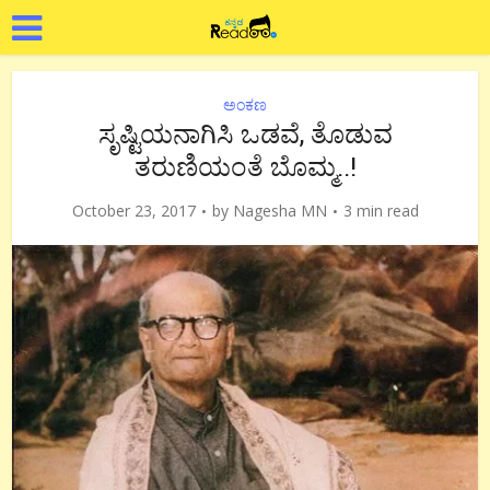
ಅಂಕಣ
ಸೃಷ್ಟಿಯನಾಗಿಸಿ ಒಡವೆ, ತೊಡುವ
ತರುಣಿಯಂತೆ ಬೊಮ್ಮ..!
October 23, 2017
by
Nagesha MN
3 min read