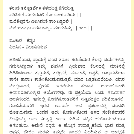
ತರುಣಿ ತನ್ನೊಡವೆಗಳ ತಳೆಯುತ್ತ ತೆಗೆಯುತ್ತ |
ಪರಿಕಿಸುತೆ ಮುಕುರದಲಿ ಸೊಗಸುಗಳ ಪರಿಯ ||
ಮರೆತೆಲ್ಲವನು ವಿಲಸಿಪಂತೆ ತಾಂ ವಿಶ್ವದಲಿ |
ಮೆರೆಯುವನು ಪರಬೊಮ್ಮ – ಮಂಕುತಿಮ್ಮ || ೦೭೮ ||
ಮುಕುರ – ಕನ್ನಡಿ
ವಿಲಸಿಪ – ವಿಲಾಸಪಡುವ
ಹದಿಹರೆಯದ, ಪ್ರಾಯಕ್ಕೆ ಬಂದ ತರುಣ ತರುಣಿಯರ ಕೆಲವು ಚರ್ಯೆಗಳನ್ನು
ಗಮನಿಸಿದ್ದೀರಾ? ತಮ್ಮ ಮನಸಿಗೆ ಪ್ರಿಯವಾದ ಕೆಲಸದಲ್ಲಿ ಮಾತಿನಲ್ಲಿ
ಹಿಡಿದಿಡಲಾಗದ ತನ್ಮಯತೆ, ತಲ್ಲೀನತೆ, ಪರವಶತೆ, ಆಪ್ತತೆ, ಆಪ್ಯಾಯತೆಗಳು
ತಾನೇ ತಾನಾಗಿ ಕಾಣಿಸಿಕೊಂಡುಬಿಡುತ್ತವೆ. ಯಾರ ಒತ್ತಡವಿರದೆಯೂ, ಯಾರ
ಮೇಲ್ವಿಚಾರಣೆ, ಪ್ರೇರಣೆ ಇರದೆಯೂ ತಂತಾನೆ ಆಯಾಚಿತವಾಗಿ
ಅನಾವರಣಗೊಳ್ಳುವ ಚರ್ಯೆಗಳಿವು. ಈ ಪ್ರಕ್ರಿಯೆಯ ಒಂದು ಗಮನಾರ್ಹ
ಅಂಶವೆಂದರೆ, ಇದರಲ್ಲಿ ತೊಡಗಿಕೊಂಡವರಿಗೆ ಸುತ್ತಮುತ್ತಲ ಪರಿವೆಯಾಗಲಿ,
ಗೊಡವೆಯಾಗಲಿ ಇರದ ಅವರದೇ ಆದ ಪ್ರಪಂಚದಲ್ಲಿ ಮುಳುಗಿ
ಹೋಗಿರುವುದು. ಒಂದೆಡೆ ಅದು ತೊಡಗಿಸಿಕೊಂಡ ಆಳದ ಸಂಕೇತವಾದರೆ
ಕೆಲವೊಮ್ಮೆ ಅದು ಕಣ್ಮುಚ್ಚಿ ಹಾಲು ಕುಡಿವ ಬೆಕ್ಕಿನ ಚರ್ಯೆಯಂತೆಯೂ
ಆಗಬಹುದು. ಅದೇನೆ ಇದ್ದರು ಆ ಹೊತ್ತಿನ ತಾದಾತ್ಮ್ಯಕತೆಯ ಭಾವ ಮಾತ್ರ
ಅನನ್ಯ. ಬೇರೆಲ್ಲ ಮರೆತು ತಮ್ಮದೇ ಜಗದಲ್ಲಿ ವಿಹರಿಸುವ ಆ ಭಾವೈಕ್ಯತೆ