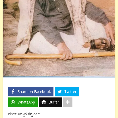
Share on Facebook
Twitter
WhatsApp
Buffer
ಮಂಕುತಿಮ್ಮನ ಕಗ್ಗ ೦೭೮.