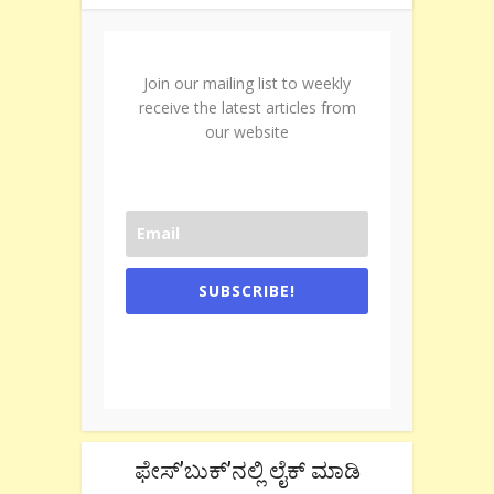
Join our mailing list to weekly
receive the latest articles from
our website
SUBSCRIBE!
One e-mail a week. We don't spam.
Don't forget to check the promotional
tab if you are using gmail.
ಫೇಸ್’ಬುಕ್’ನಲ್ಲಿ ಲೈಕ್ ಮಾಡಿ