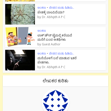
ಅಂಕಣ
•
ಜೇಡನ ಜಾಡು ಹಿಡಿದು..
ಜೇಡಕ್ಕೆ ಬಾಲವಿದೆಯಾ?
by
Dr. Abhijith A P C
ಅಂಕಣ
ಲಾಕ್`ಡೌನ್ ಟೈಮಲ್ಲಿ ಕರೆಯದೆ
ಮನೆಗೆ ಬಂದ ಅತಿಥಿಗಳು
by
Guest Author
ಅಂಕಣ
•
ಜೇಡನ ಜಾಡು ಹಿಡಿದು..
ಮನೆಯೊಳಗೆ ಬಲೆ ಮಾಡುವ ಇತರೆ
ಜೇಡಗಳು.
by
Dr. Abhijith A P C
ಲೇಖಕರ ಕುರಿತು