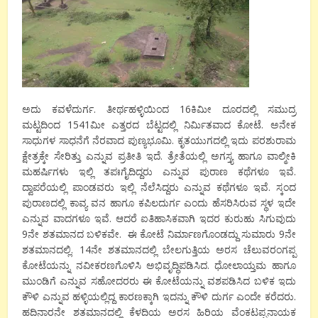
ಅದು ಕವಳೆದುರ್ಗ. ತೀರ್ಥಹಳ್ಳಿಯಿಂದ 16ಕಿಮೀ ದೂರದಲ್ಲಿ ಸಮುದ್ರ
ಮಟ್ಟದಿಂದ 1541ಮೀ ಎತ್ತರದ ಬೆಟ್ಟದಲ್ಲಿ ನಿರ್ಮಿತವಾದ ಕೋಟೆ. ಅನೇಕ
ಸಾಧುಗಳ ಸಾಧನೆಗೆ ನೆರವಾದ ಪುಣ್ಯಭೂಮಿ. ಕೃತಯುಗದಲ್ಲಿ ಇದು ಪರಶುರಾಮ
ಕ್ಷೇತ್ರಕ್ಕೇ ಸೇರಿತ್ತು ಎನ್ನುವ ಪ್ರತೀತಿ ಇದೆ. ತ್ರೇತೆಯಲ್ಲಿ ಅಗಸ್ತ್ಯ ಹಾಗೂ ವಾಲ್ಮೀಕಿ
ಮಹರ್ಷಿಗಳು ಇಲ್ಲಿ ತಪಃಗೈದಿದ್ದರು ಎನ್ನುವ ಪುರಾಣ ಕಥೆಗಳೂ ಇವೆ.
ದ್ವಾಪರೆಯಲ್ಲಿ ಪಾಂಡವರು ಇಲ್ಲಿ ನೆಲೆಸಿದ್ದರು ಎನ್ನುವ ಕಥೆಗಳೂ ಇವೆ. ಸ್ಕಂದ
ಪುರಾಣದಲ್ಲಿ ಕಾವ್ಯ ವನ ಹಾಗೂ ಕಪಿಲದುರ್ಗ ಎಂದು ಹೆಸರಿಸಿರುವ ಸ್ಥಳ ಇದೇ
ಎನ್ನುವ ವಾದಗಳೂ ಇವೆ. ಆದರೆ ಐತಿಹಾಸಿಕವಾಗಿ ಇದರ ಕುರುಹು ಸಿಗುವುದು
9ನೇ ಶತಮಾನದ ಬಳಿಕವೇ. ಈ ಕೋಟೆ ನಿರ್ಮಾಣಗೊಂಡದ್ದು ಸುಮಾರು 9ನೇ
ಶತಮಾನದಲ್ಲಿ. 14ನೇ ಶತಮಾನದಲ್ಲಿ ಬೇಲಗುತ್ತಿಯ ಅರಸ ಚೆಲುವರಂಗಪ್ಪ
ಕೋಟೆಯನ್ನು ನವೀಕರಣಗೊಳಿಸಿ ಅಭಿವೃದ್ಧಿಪಡಿಸಿದ. ಧೋಲಾಯ್ತಮ ಹಾಗೂ
ಮುಂಡಿಗೆ ಎನ್ನುವ ಸಹೋದರರು ಈ ಕೋಟೆಯನ್ನು ವಶಪಡಿಸಿದ ಬಳಿಕ ಇದು
ಕೌಳಿ ಎನ್ನುವ ಹಳ್ಳಿಯಲ್ಲಿದ್ದ ಕಾರಣಕ್ಕಾಗಿ ಇದನ್ನು ಕೌಳಿ ದುರ್ಗ ಎಂದೇ ಕರೆದರು.
ಹದಿನಾರನೇ ಶತಮಾನದಲ್ಲಿ ಕೆಳದಿಯ ಅರಸ ಹಿರಿಯ ವೆಂಕಟಪ್ಪನಾಯಕ