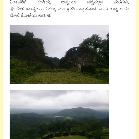
ನಿಂತವರಿಗೆ ಕಂಡಿದ್ದು ಅಷ್ಟೇನೂ ದಟ್ಟವಲ್ಲದ ಮರಗಳು,
ಪೊದೆಗಳಿಂದಾವೃತವಾದ ಕಲ್ಲು, ಮಣ್ಣುಗಳಿಂದಾವೃತವಾದ ಒಂದು ಗುಡ್ಡ. ಅದರ
ಮೇಲೆ ಕೋಟೆಯ ಕುರುಹು!