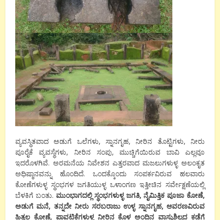
ವ್ಯವಸ್ಥಿತವಾದ ಅಡುಗೆ ಒಲೆಗಳು, ಸ್ನಾನಗೃಹ, ನೀರಿನ ತೊಟ್ಟಿಗಳು, ನೀರು
ಪೂರೈಕೆ ವ್ಯವಸ್ಥೆಗಳು, ನೀರಿನ ಸಂಪು, ಮುಚ್ಚಿಗೆಯಿರುವ ಬಾವಿ ಎಲ್ಲವೂ
ಇದರೊಳಗಿವೆ. ಅರಮನೆಯ ನಿವೇಶನ ಎತ್ತರವಾದ ಮಜಲುಗಳುಳ್ಳ ಅಲಂಕೃತ
ಅಧಿಷ್ಠಾನವನ್ನು ಹೊಂದಿದೆ. ಒಂದಕ್ಕೊಂದು ಸಂಪರ್ಕವಿರುವ ಹಲವಾರು
ಕೋಣೆಗಳುಳ್ಳ ಸ್ಥಂಭಗಳ ಜಗತಿಯುಳ್ಳ ಒಳಾಂಗಣ ಇತ್ತೀಚಿನ ಸರ್ವೇಕ್ಷಣೆಯಲ್ಲಿ
ಬೆಳಕಿಗೆ ಬಂತು.
ಮುಂಭಾಗದಲ್ಲಿ ಸ್ಥಂಭಗಳುಳ್ಳ ಜಗತಿ, ನೈಮಿತ್ತಿಕ ಪೂಜಾ ಕೋಣೆ,
ಅಡುಗೆ ಮನೆ, ತನ್ನದೇ ನೀರು ಸರಬರಾಜು ಉಳ್ಳ ಸ್ನಾನಗೃಹ, ಆವರಣವಿರುವ
ಹಿತ್ತಲ ಕೋಣೆ, ಪಾವಟಿಕೆಗಳುಳ್ಳ ನೀರಿನ ಕೊಳ ಅಂದಿನ ವಾಸ್ತುಶಿಲ್ಪದ ಕಡೆಗೆ