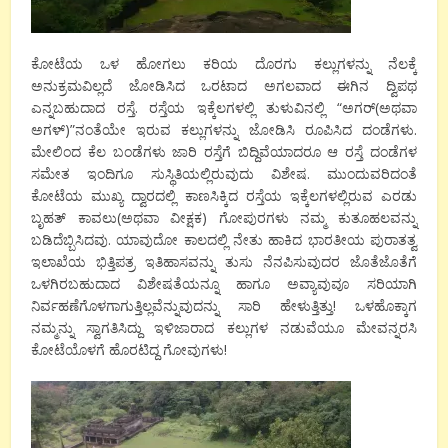
ಕೋಟೆಯ ಒಳ ಹೋಗಲು ಕರಿಯ ದೊರಗು ಕಲ್ಲುಗಳನ್ನು ನೆಲಕ್ಕೆ
ಅನುಕ್ರಮವಿಲ್ಲದೆ ಜೋಡಿಸಿದ ಒರಟಾದ ಅಗಲವಾದ ಈಗಿನ ದ್ವಿಪಥ
ಎನ್ನಬಹುದಾದ ರಸ್ತೆ. ರಸ್ತೆಯ ಇಕ್ಕೆಲಗಳಲ್ಲಿ ತುಳುವಿನಲ್ಲಿ “ಅಗರ್(ಅಥವಾ
ಅಗಳ್)”ನಂತೆಯೇ ಇರುವ ಕಲ್ಲುಗಳನ್ನು ಜೋಡಿಸಿ ರೂಪಿಸಿದ ದಂಡೆಗಳು.
ಮೇಲಿಂದ ಕೆಲ ಬಂಡೆಗಳು ಜಾರಿ ರಸ್ತೆಗೆ ಬಿದ್ದಿವೆಯಾದರೂ ಆ ರಸ್ತೆ ದಂಡೆಗಳ
ಸಮೇತ ಇಂದಿಗೂ ಸುಸ್ಥಿತಿಯಲ್ಲಿರುವುದು ವಿಶೇಷ. ಮುಂದುವರಿದಂತೆ
ಕೋಟೆಯ ಮುಖ್ಯ ದ್ವಾರದಲ್ಲಿ ಕಾಣಸಿಕ್ಕಿದ ರಸ್ತೆಯ ಇಕ್ಕೆಲಗಳಲ್ಲಿರುವ ಎರಡು
ಬೃಹತ್ ಕಾವಲು(ಅಥವಾ ವೀಕ್ಷಕ) ಗೋಪುರಗಳು ನಮ್ಮ ಕುತೂಹಲವನ್ನು
ಬಡಿದೆಬ್ಬಿಸಿದವು. ಯಾವುದೋ ಕಾಲದಲ್ಲಿ ನೇತು ಹಾಕಿದ ಭಾರತೀಯ ಪುರಾತತ್ವ
ಇಲಾಖೆಯ ಭಿತ್ತಿಪತ್ರ ಇತಿಹಾಸವನ್ನು ತುಸು ನೆನಪಿಸುವುದರ ಜೊತೆಜೊತೆಗೆ
ಒಳಗಿರಬಹುದಾದ ವಿಶೇಷತೆಯನ್ನೂ ಹಾಗೂ ಅವ್ಯಾವುವೂ ಸರಿಯಾಗಿ
ನಿರ್ವಹಣೆಗೊಳಗಾಗುತ್ತಿಲ್ಲವೆನ್ನುವುದನ್ನು ಸಾರಿ ಹೇಳುತ್ತಿತ್ತು! ಒಳಹೊಕ್ಕಾಗ
ನಮ್ಮನ್ನು ಸ್ವಾಗತಿಸಿದ್ದು ಇಳಿಜಾರಾದ ಕಲ್ಲುಗಳ ನಡುವೆಯೂ ಮೇವನ್ನರಸಿ
ಕೋಟೆಯೊಳಗೆ ಹೊರಟಿದ್ದ ಗೋವುಗಳು!