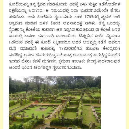
ಕೋಟೆಯನ್ನು ತನ್ನ ಕೈವಶ ಮಾಡಿಕೊಂಡು ಅದಕ್ಕೆ ಏಳು ಸುತ್ತಿನ ತಡೆಗೋಡೆಗಳ
ರಕ್ಷಣೆಯನ್ನು ಒದಗಿಸಿದ. ಆ ಸಮಯದಲ್ಲಿ ಇದು ಭುವನಗಿರಿಯೆಂದೇ ಹೆಸರು
ಪಡೆಯಿತು. ಅದು ಕೋಟೆಯ ಸ್ವರ್ಣಮಯ ಕಾಲ! 1763ರಲ್ಲಿ ಹೈದರ್ ಅಲಿ
ಆಕ್ರಮಣ ಮಾಡಿದ ಬಳಿಕ ಕೋಟೆ ಅವಸಾನದತ್ತ ಸಾಗಿತು. ತನ್ನ ಒಂದಷ್ಟು
ಸೈನಿಕರನ್ನು ಕೋಟೆಯ ಕಾವಲಿಗೆ ಆತ ನಿಲ್ಲಿಸಿದ ಕಾರಣದಿಂದ ಈ ಕೋಟೆ ಜನರ
ಬಾಯಲ್ಲಿ ಕಾವಲು ದುರ್ಗವಾಗಿ ಬದಲಾಯಿತು. ಟಿಪ್ಪುವಿನ ಬಳಿಕ ಮೈಸೂರು
ಒಡೆಯರ ವಶಕ್ಕೆ ಈ ಕೋಟೆ ಸಿಕ್ಕಿತಾದರೂ ಅದರ ಅಭಿವೃದ್ಧಿ ಕಡೆಗೆ ಅವರೂ
ಮನ ಮಾಡಿದಂತೆ ಕಾಣಲಿಲ್ಲ. 1882ರವರೆಗೂ ತಾಲೂಕು ಕೇಂದ್ರವಾಗಿ
ಮೆರೆದಿದ್ದ, ಅನೇಕ ಹೆಸರುಗಳನ್ನು ಪಡೆಯುತ್ತ ಅವಸಾನದತ್ತ ಸಾಗುತ್ತಿದ್ದ ಕೋಟೆಗೆ
ಇಂದಿನ ಹೆಸರು ಕವಳೆ ದುರ್ಗವೇ. ಕ್ರಮೇಣ ತಾಲೂಕು ಕೇಂದ್ರ ತೀರ್ಥರಾಜಪುರ
ಅಂದರೆ ಇಂದಿನ ತೀರ್ಥಹಳ್ಳಿಗೆ ಸ್ಥಳಾಂತರಗೊಂಡಿತು.