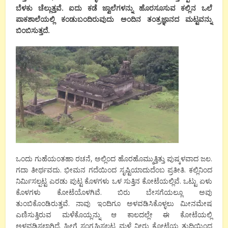
ಬೆಳಕು ಚೆಲ್ಲುತ್ತವೆ. ಐದು ಕಡೆ ಜ್ವಾಲೆಗಳನ್ನು ಹೊರಸೂಸುವ ಕಲ್ಲಿನ ಒಲೆ
ಪಾಕಶಾಲೆಯಲ್ಲಿ ಕಂಡುಬಂದಿರುವುದು ಅಂದಿನ ತಂತ್ರಜ್ಞಾನದ ಮಟ್ಟವನ್ನು
ಬಿಂಬಿಸುತ್ತದೆ.
ಒಂದು ಗುಹೆಯಂತಹಾ ರಚನೆ, ಅಲ್ಲಿಂದ ಹೊರಹೊಮ್ಮುತ್ತಿತ್ತು ಪುಷ್ಕಳವಾದ ಜಲ.
ಗದಾ ತೀರ್ಥವದು. ಭೀಮನ ಗದೆಯಿಂದ ಸೃಷ್ಟಿಯಾದುದೆಂಬ ಪ್ರತೀತಿ. ಕಲ್ಲಿನಿಂದ
ನಿರ್ಮಿಸಲ್ಪಟ್ಟ ಎರಡು ಪುಟ್ಟ ಕೊಳಗಳು ಒಳ ಸುತ್ತಿನ ಕೋಟೆಯಲ್ಲಿವೆ. ಒಟ್ಟು ಏಳು
ಕೊಳಗಳು ಕೋಟೆಯೊಳಗಿವೆ. ಬಿರು ಬೇಸಗೆಯಲ್ಲೂ ಅವು
ತುಂಬಿಕೊಂಡಿರುತ್ತವೆ. ನಾವು ಇಂದಿಗೂ ಅಳವಡಿಸಿಕೊಳ್ಳಲು ಮೀನಮೇಷ
ಎಣಿಸುತ್ತಿರುವ ಮಳೆಕೊಯ್ಲನ್ನು ಆ ಕಾಲದಲ್ಲೇ ಈ ಕೋಟೆಯಲ್ಲಿ
ಅಳವಡಿಸಲಾಗಿದೆ. ಹೀಗೆ ಸಂಗ್ರಹಿಸಲ್ಪಟ್ಟ ಮಳೆ ನೀರು ಕೋಟೆಯ ತುದಿಯಿಂದ