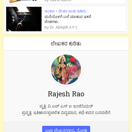
ಅಂಕಣ
•
ಜೇಡನ ಜಾಡು ಹಿಡಿದು..
ಮನೆಯೊಳಗೆ ಬಲೆ ಮಾಡುವ ಇತರೆ
ಜೇಡಗಳು.
by
Dr. Abhijith A P C
ಲೇಖಕರ ಕುರಿತು
Rajesh Rao
ವೃತ್ತಿ: ವಿ ಎಲ್ ಎಸ್ ಐ ಇಂಜಿನಿಯರ್
ಪ್ರವೃತ್ತಿ: ಇತಿಹಾಸ/ಪ್ರಚಲಿತ ವಿದ್ಯಮಾನ, ಕಥೆ-ಕವನ ಬರವಣಿಗೆ
ಎಲ್ಲಾ ಲೇಖನಗಳನ್ನು ನೋಡಿ