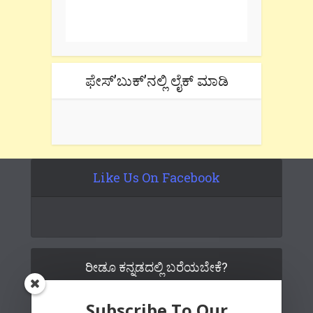
Don't forget to check the promotional
tab if you are using gmail.
ಫೇಸ್’ಬುಕ್’ನಲ್ಲಿ ಲೈಕ್ ಮಾಡಿ
Like Us On Facebook
ರೀಡೂ ಕನ್ನಡದಲ್ಲಿ ಬರೆಯಬೇಕೆ?
Subscribe To Our