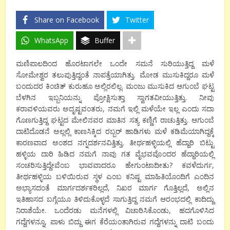
Share on Facebook
Twitter
WhatsApp
Buffer
ಮಣಿಪಾಲದಿಂದ ಹೊರಟಾಗಲೇ ಒಂದೇ ಸಮನೆ ಸುರಿಯುತ್ತಿದ್ದ ಮಳೆ
ಸೋಮೇಶ್ವರ ತಲುಪುತ್ತಿದ್ದಂತೆ ನಾಪತ್ತೆಯಾಗಿತ್ತು. ಮೋಡ ಮುಸುಕಿದ್ದರೂ ಮಳೆ
ಬಂದುದರ ಕಿಂಚಿತ್ ಕುರುಹೂ ಅಲ್ಲಿರಲಿಲ್ಲ. ಮಂಜು ಮುಸುಕಿದ ಆಗುಂಬೆ ಘಟ್ಟ
ಬೆಳಗಿನ ಇಬ್ಬನಿಯನ್ನು ಪ್ರೋಕ್ಷಿಸುತ್ತಾ ಸ್ವಾಗತವೀಯುತ್ತಿತ್ತು. ನೀವು
ಕರಾವಳಿಯವರು ಅದೃಷ್ಟವಂತರು, ನಮಗೆ ಇಲ್ಲಿ ಮಳೆಯೇ ಇಲ್ಲ ಎಂದು ಸದಾ
ಗೊಣಗುತ್ತಿದ್ದ ಘಟ್ಟದ ಮೇಲಿನವರ ಮಾತಿನ ಸತ್ಯ ಕಣ್ಣಿಗೆ ರಾಚುತ್ತಿತ್ತು. ಆಗುಂಬೆ
ದಾಟಿದೊಡನೆ ಅಲ್ಲಲ್ಲಿ ಕಾಣಸಿಕ್ಕಿದ ರಬ್ಬರ್ ಹಾಡಿಗಳು ಮಳೆ ಕಡಿಮೆಯಾಗಿದ್ದಕ್ಕೆ
ಕಾರಣವಾದ ಅಂಶದ ನಗ್ನದರ್ಶನವಿತ್ತಿತ್ತು. ತೀರ್ಥಹಳ್ಳಿಯಲ್ಲಿ ಹೆದ್ದಾರಿ ಬಿಟ್ಟು
ಹಳ್ಳಿಯ ದಾರಿ ಹಿಡಿದ ನಮಗೆ ನಾವು ಗತ ವೈಭವವೊಂದರ ಹೆದ್ದಾರಿಯಲ್ಲಿ
ಸಂಚರಿಸುತ್ತಿದ್ದೇವೆಂಬ ಭಾವವಾದರೂ ಹೇಗುಂಟಾದೀತು? ಕವಳೆದುರ್ಗ,
ತೀರ್ಥಹಳ್ಳಿಯ ಬಳಿಯಿರುವ ಸ್ಥಳ ಎಂಬ ಕನಿಷ್ಟ ಮಾಹಿತಿಯೊಂದಿಗೆ ಎಂದಿನ
ಅಭ್ಯಾಸದಂತೆ ಮಾರ್ಗದರ್ಶಕರಿಲ್ಲದೆ, ನಿಖರ ಮಾರ್ಗ ಗೊತ್ತಿಲ್ಲದೆ, ಅಲ್ಲಿನ
ಇತಿಹಾಸದ ಬಗ್ಗೆಯೂ ತಿಳಿದುಕೊಳ್ಳದೆ ಸಾಗುತ್ತಿದ್ದ ನಮಗೆ ಆರಂಭದಲ್ಲಿ ಕಾದಿದ್ದು
ನಿರಾಶೆಯೇ. ಒಂದೆರಡು ಮನೆಗಳಲ್ಲಿ ವಿಚಾರಿಸಿಕೊಂಡು, ಹದಗೊಳಿಸಿದ
ಗದ್ದೆಗಳನ್ನೂ, ಪಾಳು ಬಿದ್ದು ಈಗ ಕೆರೆಯಂತಾಗಿರುವ ಗದ್ದೆಗಳನ್ನು ದಾಟಿ ಬಂದು