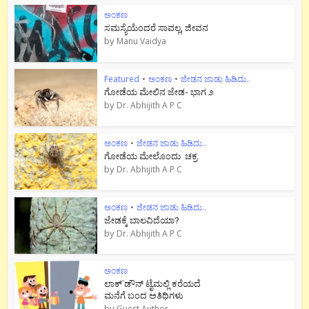
ಅಂಕಣ
ಸಮಸ್ಯೆಯೆಂದರೆ ಸಾವಲ್ಲ, ಜೀವನ
by
Manu Vaidya
Featured
•
ಅಂಕಣ
•
ಜೇಡನ ಜಾಡು ಹಿಡಿದು..
ಗೋಡೆಯ ಮೇಲಿನ ಜೇಡ- ಭಾಗ ೨
by
Dr. Abhijith A P C
ಅಂಕಣ
•
ಜೇಡನ ಜಾಡು ಹಿಡಿದು..
ಗೋಡೆಯ ಮೇಲೊಂದು ಚಕ್ರ
by
Dr. Abhijith A P C
ಅಂಕಣ
•
ಜೇಡನ ಜಾಡು ಹಿಡಿದು..
ಜೇಡಕ್ಕೆ ಬಾಲವಿದೆಯಾ?
by
Dr. Abhijith A P C
ಅಂಕಣ
ಲಾಕ್`ಡೌನ್ ಟೈಮಲ್ಲಿ ಕರೆಯದೆ
ಮನೆಗೆ ಬಂದ ಅತಿಥಿಗಳು
by
Guest Author