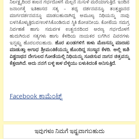
ನಿರ್ಲಕ್ಷ್ಯದಿಂದ ಕಾಲನ ಗರ್ಭದೊಳಗೆ ಮೆಲ್ಲನೆ ನುಸುಳಿ ಮರೆಯಾಗುತ್ತಿದೆ. ಇಂದಿನ
ಜನಾಂಗಕ್ಕೆ ಇತಿಹಾಸದ ಸತ್ಯ – ತಥ್ಯ ದರ್ಶನವನ್ನೂ, ತಂತ್ರಜ್ಞಾನದ
ಮಾರ್ಗದರ್ಶನವನ್ನೂ ಮಾಡಬಹುದಾಗಿದ್ದ ಅಮೂಲ್ಯ ನಿಧಿಯನ್ನು ನಾವು
ಬಳಸಿಕೊಳ್ಳುತ್ತಿರುವ/ಉಳಿಸಿಕೊಂಡಿರುವ ಸ್ಥಿತಿ ಶೋಚನೀಯ. ಕೋಟೆಯ ಸಮಗ್ರ
ನಿರ್ವಹಣೆ ಹಾಗು ಸಮರ್ಪಕ ಉತ್ಖನನದಿಂದ ಅರಣ್ಯ ಗರ್ಭದೊಳಗೆ
ಹುದುಗಿರುವ ಸತ್ಯಗಳು ಹಾಗು ಕೆಳದಿಯ ನಾಯಕರ ಬಗೆಗಿನ ವಿವರಗಳು
ಇನ್ನಷ್ಟು ಹೊರಬರಬಹುದು.
ಹೊರ ಖಂಡಗಳಿಗೆ ಕಾಳು ಮೆಣಸನ್ನು ಮಾರಾಟ
ಮಾಡುತ್ತಾ ಅಗಾಧ ಶ್ರೀಮಂತಿಕೆಯನ್ನು ಹೊಂದಿದ್ದ ಸಂಸ್ಥಾನ ಕೆಳದಿ. ಅಲ್ಲಿ ಕಾಶಿ
ವಿಶ್ವನಾಥನ ದೇಗುಲದ ಗೋಡೆಯಲ್ಲಿ ನಿಧಿಯನ್ನು ಸೂಚಿಸುವ ನಾಗನ ಚಿತ್ರವನ್ನು
ಕೆತ್ತಲಾಗಿದೆ. ಅದು ನನಗೆ ಬಳ್ಳಿ ಕಾಳ ಬೆಳ್ಳಿಯು ಬಳುಕಿದಂತೆ ಅನಿಸುತ್ತಿದೆ.
Facebook ಕಾಮೆಂಟ್ಸ್
ಇವುಗಳೂ ನಿಮಗೆ ಇಷ್ಟವಾಗಬಹುದು