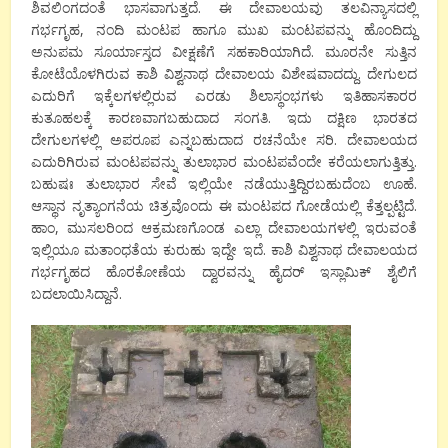
ಶಿವಲಿಂಗದಂತೆ ಭಾಸವಾಗುತ್ತದೆ. ಈ ದೇವಾಲಯವು ತಲವಿನ್ಯಾಸದಲ್ಲಿ
ಗರ್ಭಗೃಹ, ನಂದಿ ಮಂಟಪ ಹಾಗೂ ಮುಖ ಮಂಟಪವನ್ನು ಹೊಂದಿದ್ದು
ಅನುಪಮ ಸೂರ್ಯಾಸ್ತದ ವೀಕ್ಷಣೆಗೆ ಸಹಕಾರಿಯಾಗಿದೆ. ಮೂರನೇ ಸುತ್ತಿನ
ಕೋಟೆಯೊಳಗಿರುವ ಕಾಶಿ ವಿಶ್ವನಾಥ ದೇವಾಲಯ ವಿಶೇಷವಾದದ್ದು. ದೇಗುಲದ
ಎದುರಿಗೆ ಇಕ್ಕೆಲಗಳಲ್ಲಿರುವ ಎರಡು ಶಿಲಾಸ್ಥಂಭಗಳು ಇತಿಹಾಸಕಾರರ
ಕುತೂಹಲಕ್ಕೆ ಕಾರಣವಾಗಬಹುದಾದ ಸಂಗತಿ. ಇದು ದಕ್ಷಿಣ ಭಾರತದ
ದೇಗುಲಗಳಲ್ಲಿ ಅಪರೂಪ ಎನ್ನಬಹುದಾದ ರಚನೆಯೇ ಸರಿ. ದೇವಾಲಯದ
ಎದುರಿಗಿರುವ ಮಂಟಪವನ್ನು ತುಲಾಭಾರ ಮಂಟಪವೆಂದೇ ಕರೆಯಲಾಗುತ್ತಿತ್ತು.
ಬಹುಷಃ ತುಲಾಭಾರ ಸೇವೆ ಇಲ್ಲಿಯೇ ನಡೆಯುತ್ತಿದ್ದಿರಬಹುದೆಂಬ ಊಹೆ.
ಆಸ್ಥಾನ ನೃತ್ಯಾಂಗನೆಯ ಚಿತ್ರವೊಂದು ಈ ಮಂಟಪದ ಗೋಡೆಯಲ್ಲಿ ಕೆತ್ತಲ್ಪಟ್ಟಿದೆ.
ಹಾಂ, ಮುಸಲರಿಂದ ಆಕ್ರಮಣಗೊಂಡ ಎಲ್ಲಾ ದೇವಾಲಯಗಳಲ್ಲಿ ಇರುವಂತೆ
ಇಲ್ಲಿಯೂ ಮತಾಂಧತೆಯ ಕುರುಹು ಇದ್ದೇ ಇದೆ. ಕಾಶಿ ವಿಶ್ವನಾಥ ದೇವಾಲಯದ
ಗರ್ಭಗೃಹದ ಹೊರಕೋಣೆಯ ದ್ವಾರವನ್ನು ಹೈದರ್ ಇಸ್ಲಾಮಿಕ್ ಶೈಲಿಗೆ
ಬದಲಾಯಿಸಿದ್ದಾನೆ.