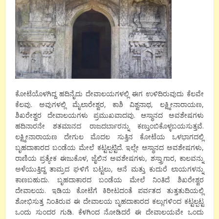
ಕೋಟೆಯೊಳಗಿದ್ದ ಹದಿನೈದು ದೇವಾಲಯಗಳಲ್ಲಿ ಈಗ ಉಳಿದಿರುವುದು ಕೆಲವೇ
ಕೆಲವು. ಅವುಗಳಲ್ಲಿ ಮೈಲಾರೇಶ್ವರ, ಕಾಶಿ ವಿಶ್ವನಾಥ, ಲಕ್ಷ್ಮೀನಾರಾಯಣ,
ಶಿಖರೇಶ್ವರ ದೇವಾಲಯಗಳು ಪ್ರಮುಖವಾದವು. ಆಸ್ಥಾನದ ಅವಶೇಷಗಳು
ಹದಿನಾರನೇ ಶತಮಾನದ ರಾಜದರ್ಬಾರನ್ನು ಕಣ್ತುಂಬಿಕೊಳ್ಳಬಯಸುತ್ತವೆ.
ಲಕ್ಷ್ಮೀನಾರಾಯಣ ದೇಗುಲ ಮೊದಲ ಸುತ್ತಿನ ಕೋಟೆಯ ಒಳಭಾಗದಲ್ಲಿ
ಬೃಹದಾಕಾರದ ಬಂಡೆಯ ಮೇಲೆ ಕಟ್ಟಲ್ಪಟ್ಟಿದೆ. ಇಲ್ಲೇ ಆಸ್ಥಾನದ ಅವಶೇಷಗಳು,
ರಾಣಿಯ ಪ್ರತ್ಯೇಕ ಈಜುಕೊಳ, ಜೈಲಿನ ಅವಶೇಷಗಳು, ಶಸ್ತ್ರಾಗಾರ, ಕಾಲವನ್ನು
ಅಳೆಯುತ್ತಿದ್ದ ತಾಮ್ರದ ಘಳಿಗೆ ಬಟ್ಟಲು, ಆನೆ ಮತ್ತು ಕುದುರೆ ಲಾಯಗಳನ್ನು
ಕಾಣಬಹುದು. ಬೃಹದಾಕಾರದ ಬಂಡೆಯ ಮೇಲೆ ನಿಂತಿದೆ ಶಿಖರೇಶ್ವರ
ದೇವಾಲಯ. ಇಡಿಯ ಕೋಟೆಗೆ ಕಿರೀಟದಂತೆ ಪರ್ವತದ ತುತ್ತತುದಿಯಲ್ಲಿ
ಶೋಭಿಸುತ್ತ ನಿಂತಿರುವ ಈ ದೇವಾಲಯ ಬೃಹದಾಕಾರದ ಕಲ್ಲುಗಳಿಂದ ಕಟ್ಟಲ್ಪಟ್ಟ
ಒಂದು ಸುಂದರ ಗುಡಿ. ಕೆಳಗಿಂದ ನೋಡಿದರೆ ಈ ದೇವಾಲಯವೇ ಒಂದು