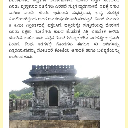
ಎರಡು ವೃತ್ತಾಕಾರದ ರಚನೆಗಳು ಎರಡನೆ ಸುತ್ತಿಗೆ ದ್ವಾರಗಳಾಗಿವೆ. ಇವಕ್ಕೆ ನಗಾರಿ
ಬಾಗಿಲು ಎಂದೇ ಹೆಸರು. ಇದೊಂದು ಸುಭದ್ರವಾದ, ಭವ್ಯ, ಸುಸಜ್ಜಿತ
ಕೋಟೆಯಾಗಿತ್ತೆಂದು ಅದರ ಅವಶೇಷಗಳೇ ಸಾರಿ ಹೇಳುತ್ತವೆ. ಕೋಟೆ ಸುಮಾರು
8 ಕಿ.ಮೀ ವಿಸ್ತೀರ್ಣದಲ್ಲಿ ವಿಸ್ತರಿಸಿದೆ. ಹಳ್ಳಿಯನ್ನೇ ಸುತ್ತುವರಿದಿದ್ದ ಹೊರಗಿನ
ಎರಡು ರಕ್ಷಣಾ ಗೋಡೆಗಳು ಕಾಲದ ಹೊಡೆತಕ್ಕೆ ಸಿಕ್ಕಿ ಬಹುತೇಕ ಅಳಿದು
ಹೋಗಿವೆ. ಉಳಿದ ಐದು ಸುತ್ತಿನ ಗೋಡೆಗಳಲ್ಲೂ ಒಳಗಿನ ಎರಡಷ್ಟೇ ಭದ್ರವಾಗಿ
ನಿಂತಿವೆ. ಕೆಲವು ಕಡೆಗಳಲ್ಲಿ ಗೋಡೆಗಳು ಈಗಲೂ 40 ಅಡಿಗಳಷ್ಟು
ಎತ್ತರವಿರುವುದನ್ನು ನೋಡಿದರೆ ಕೋಟೆಯ ಅಗಾಧತೆ ಹಾಗೂ ಬಲಿಷ್ಟತೆಯನ್ನು
ಊಹಿಸಬಹುದು.