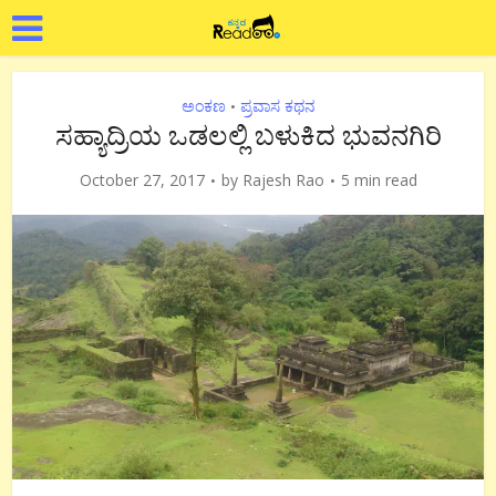
ಅಂಕಣ
ಪ್ರವಾಸ ಕಥನ
•
ಸಹ್ಯಾದ್ರಿಯ ಒಡಲಲ್ಲಿ ಬಳುಕಿದ ಭುವನಗಿರಿ
October 27, 2017
by
Rajesh Rao
5 min read