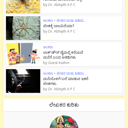
by
Dr. Abhijith A P C
ಅಂಕಣ
•
ಜೇಡನ ಜಾಡು ಹಿಡಿದು..
ಜೇಡಕ್ಕೆ ಬಾಲವಿದೆಯಾ?
by
Dr. Abhijith A P C
ಅಂಕಣ
ಲಾಕ್`ಡೌನ್ ಟೈಮಲ್ಲಿ ಕರೆಯದೆ
ಮನೆಗೆ ಬಂದ ಅತಿಥಿಗಳು
by
Guest Author
ಅಂಕಣ
•
ಜೇಡನ ಜಾಡು ಹಿಡಿದು..
ಮನೆಯೊಳಗೆ ಬಲೆ ಮಾಡುವ ಇತರೆ
ಜೇಡಗಳು.
by
Dr. Abhijith A P C
ಲೇಖಕರ ಕುರಿತು