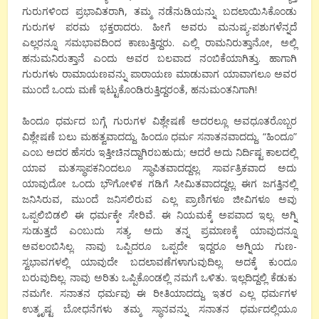
ಗುರುಗಳಿಂದ ಪ್ರಭಾವಿತರಾಗಿ, ತಮ್ಮ ನಡೆನುಡಿಯನ್ನು ಬದಲಾಯಿಸಿಕೊಂಡು
ಗುರುಗಳ ಪರಮ ಭಕ್ತರಾದರು. ಹೀಗೆ ಅವರು ಮನುಷ್ಯ-ಪಶುಗಳೆನ್ನದೆ
ಎಲ್ಲರನ್ನೂ ಸಮಭಾವದಿಂದ ಕಾಣುತ್ತಿದ್ದರು. ಎಲ್ಲಿ ರಾಮನಿರುತ್ತಾನೋ, ಅಲ್ಲಿ
ಹನುಮನಿರುತ್ತಾನೆ ಎಂದು ಅವರ ಬಲವಾದ ನಂಬಿಕೆಯಾಗಿತ್ತು. ಹಾಗಾಗಿ
ಗುರುಗಳು ರಾಮಾಯಣವನ್ನು ಪಾರಾಯಣ ಮಾಡುವಾಗ ಯಾವಾಗಲೂ ಅವರ
ಮುಂದೆ ಒಂದು ಮಣೆ ಇಟ್ಟುಕೊಂಡಿರುತ್ತಿದ್ದರಂತೆ, ಹನುಮಂತನಿಗಾಗಿ!
ಹಿಂದೂ ಧರ್ಮದ ಬಗ್ಗೆ ಗುರುಗಳ ವಿಶ್ಲೇಷಣೆ ಅದರಲ್ಲೂ ಅವಧೂತರೊಬ್ಬರ
ವಿಶ್ಲೇಷಣೆ ಬಲು ಮಹತ್ವವಾದದ್ದು. ಹಿಂದೂ ಧರ್ಮ ಸನಾತನವಾದದ್ದು. “ಹಿಂದೂ”
ಎಂಬ ಅದರ ಹೆಸರು ಇತ್ತೀಚಿನದ್ದಾಗಿರಬಹುದು; ಆದರೆ ಅದು ನಿರ್ದಿಷ್ಟ ಕಾಲದಲ್ಲಿ
ಯಾವ ಮತಸ್ಥಾಪಕನಿಂದಲೂ ಸ್ಥಾಪಿತವಾದದ್ದಲ್ಲ. ಸಾರ್ವತ್ರಿಕವಾದ ಅದು
ಯಾವುದೋ ಒಂದು ಭೌಗೋಳಿಕ ಗಡಿಗೆ ಸೀಮಿತವಾದದ್ದಲ್ಲ. ಈಗ ಜಗತ್ತಿನಲ್ಲಿ
ಜನಿಸಿರುವ, ಮುಂದೆ ಜನಿಸಲಿರುವ ಎಲ್ಲ ಪ್ರಾಣಿಗಳೂ ಜೀವಿಗಳೂ ಅವು
ಒಪ್ಪಲಿಬಿಡಲಿ ಈ ಧರ್ಮಕ್ಕೇ ಸೇರಿವೆ. ಈ ನಿಯಮಕ್ಕೆ ಅಪವಾದ ಇಲ್ಲ. ಅಗ್ನಿ
ಸುಡುತ್ತದೆ ಎಂಬುದು ಸತ್ಯ. ಅದು ತನ್ನ ಪ್ರಮಾಣಕ್ಕೆ ಯಾವುದನ್ನೂ
ಅವಲಂಬಿಸಿಲ್ಲ. ನಾವು ಒಪ್ಪಿದರೂ ಒಪ್ಪದೇ ಇದ್ದರೂ ಅಗ್ನಿಯ ಗುಣ-
ಸ್ವಭಾವಗಳಲ್ಲಿ ಯಾವುದೇ ಬದಲಾವಣೆಗಳಾಗುವುದಿಲ್ಲ. ಅದಕ್ಕೆ ಕುಂದೂ
ಬರುವುದಿಲ್ಲ. ನಾವು ಅರಿತು ಒಪ್ಪಿಕೊಂಡಲ್ಲಿ ನಮಗೆ ಒಳಿತು. ಇಲ್ಲದಿದ್ದಲ್ಲಿ ಕೆಡುಕು
ನಮಗೇ. ಸನಾತನ ಧರ್ಮವು ಈ ರೀತಿಯಾದದ್ದು. ಇತರ ಎಲ್ಲ ಧರ್ಮಗಳ
ಉತ್ಕೃಷ್ಟ ಬೋಧನೆಗಳು ತಮ್ಮ ಸ್ಥಾನವನ್ನು ಸನಾತನ ಧರ್ಮದಲ್ಲಿಯೂ