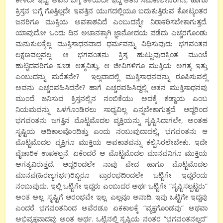
ಕ್ರಿಸ್ತನ ಬಗ್ಗೆ ಗೊತ್ತಿಲ್ಲದೇ ಇವತ್ತಿನ ಯುಗದಲ್ಲಿಯೂ ಬದುಕುತ್ತಿರುವ ಕೋಟ್ಯಂತರ
ಜನರಿಗೂ ಮುಕ್ತಿಯ ಅವಕಾಶವಿದೆ ಎಂಬುದನ್ನೇ ನಿರಾಕರಿಸಬೇಕಾಗುತ್ತದೆ.
ಯಾವುದೋ ಒಂದು ದಿನ ಅಚಾನಕ್ಕಾಗಿ ಜ್ಞಾನೋದಯ ಪಡೆದು ಎಚ್ಚರಗೊಂಡು
ಮನುಕುಲಕ್ಕೆಲ್ಲ ಮುಕ್ತಿಸಾಧನವಾದ ಧರ್ಮವನ್ನು ವಿಧಿಸುವುದು ಭಗವಂತನ
ಲಕ್ಷಣವಲ್ಲವಲ್ಲ. ಆ ಭಗವಂತನು ಕ್ರಿಸ್ತ ಹುಟ್ಟುವುದಕ್ಕಿಂತ ಮುಂಚೆ
ಹುಟ್ಟಿದವರಿಗೂ ಕೂಡ ಆತ್ಮವಿತ್ತು, ಆ ಜೀವಿಗಳಿಗೂ ಮುಕ್ತಿಯ ಅಗತ್ಯ ಇತ್ತು
ಎಂಬುದನ್ನು ಮರೆತನೇ? ಇಲ್ಲವಾದಲ್ಲಿ ಮುಕ್ತಿಸಾಧನವನ್ನು ರೂಪಿಸುವಲ್ಲಿ
ಅವನು ಎಚ್ಚರವಹಿಸಿದನೇ? ಹಾಗೆ ಎಚ್ಚರವಹಿಸಿದ್ದಲ್ಲಿ ಆತನ ಮುಕ್ತಿಸಾಧನವು
ಮುಂದೆ ಜನಿಸುವ ಕ್ರಿಸ್ತನಲ್ಲಿನ ನಂಬಿಕೆಯು ಅದಕ್ಕೆ ಕಡ್ಡಾಯ ಎಂಬ
ನಿಯಮವನ್ನು ಒಳಗೊಂಡಿರಲು ಸಾಧ್ಯವಿಲ್ಲ ಎನ್ನಬೇಕಾಗುತ್ತದೆ. ಆದ್ದರಿಂದ
ಭಗವಂತನು ಜಗತ್ತಿನ ಮೊಟ್ಟಮೊದಲ ವ್ಯಕ್ತಿಯನ್ನು ಸೃಷ್ಟಿಸಿದಾಗಲೇ, ಅಂತಹ
ಸೃಷ್ಟಿಯ ಆದಿಕಾಲವೊಂದಿತ್ತು ಎಂದು ನಂಬುವುದಾದಲ್ಲಿ, ಭಗವಂತನು ಆ
ಮೊಟ್ಟಮೊದಲ ವ್ಯಕ್ತಿಗೂ ಮುಕ್ತಿಯ ಅವಕಾಶವನ್ನು ಕಲ್ಪಿಸಿರಲೇಬೇಕು. ಇದೇ
ವೈಚಾರಿಕ ಉಪಕಲ್ಪನೆ. ಏಕೆಂದರೆ ಆ ಮೊಟ್ಟಮೊದಲ ಮಾನವನಿಗೂ ಮುಕ್ತಿಯ
ಅಗತ್ಯವಿರುತ್ತದೆ. ಆದ್ದರಿಂದಲೇ ನಾವು ವೇದ ಹಾಗೂ ಮೊಟ್ಟಮೊದಲ
ಮಾನವ(ಹಿರಣ್ಯಗರ್ಭ)ರಿಬ್ಬರೂ ಪ್ರಾರಂಭದಿಂದಲೇ ಒಟ್ಟಿಗೇ ಇದ್ದರೆಂದು
ನಂಬುವುದು. ಇಲ್ಲಿ ಒಟ್ಟಿಗೇ ಇದ್ದರು ಎಂಬುದರ ಅರ್ಥ ಒಟ್ಟಿಗೇ “ಸೃಷ್ಟಿಸಲ್ಪಟ್ಟರು”
ಅಂತ ಅಲ್ಲ. ಸೃಷ್ಟಿಗೆ ಆರಂಭವೇ ಇಲ್ಲ. ಎಲ್ಲವೂ ಅನಾದಿ. ಇವು ಒಟ್ಟಿಗೇ ಇದ್ದವು
ಎಂದರೆ ಭಗವಂತನಿಂದ ಅವೆರಡೂ ಏಕಕಾಲಕ್ಕೆ “ವ್ಯಕ್ತಗೊಂಡವು” ಅಥವಾ
ಅಭಿವ್ಯಕ್ತವಾದವು ಅಂತ ಅರ್ಥ. ಒಟ್ಟಿನಲ್ಲಿ ಸೃಷ್ಟಿಯ ನಂತರ “ಭಗವಂತನಲ್ಲದ”