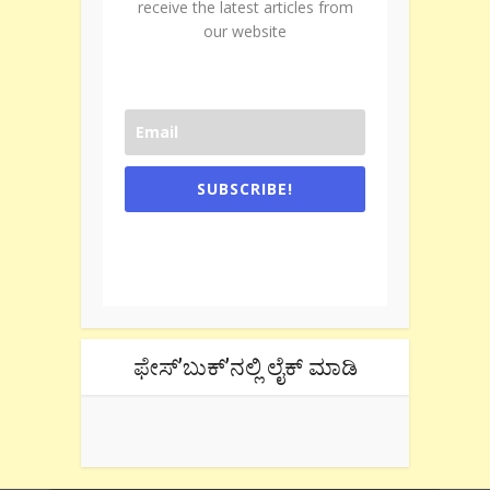
receive the latest articles from
our website
SUBSCRIBE!
One e-mail a week. We don't spam.
Don't forget to check the promotional
tab if you are using gmail.
ಫೇಸ್’ಬುಕ್’ನಲ್ಲಿ ಲೈಕ್ ಮಾಡಿ