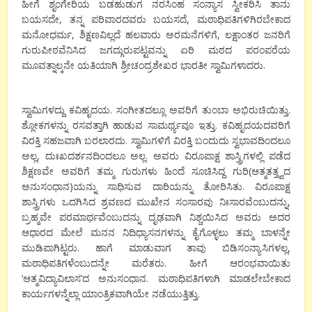
ಹೀಗೆ ಶೃಂಗೇರಿಯ ಬಡಹುಡುಗ ನರಸಿಂಹ ಸಂನ್ಯಾಸ ಸ್ವೀಕರಿಸಿ ತಾನು
ಬಯಸದೇ, ತನ್ನ ಪರಿವಾರದವರು ಬಯಸದೆ, ಮಠಾಧಿಪತಿಗಳಿಗಿರಬೇಕಾದ
ಮನೋಧರ್ಮ, ಶಿಕ್ಷಣವಿಲ್ಲದೆ ಹಲವಾರು ಅರಮನೆಗಳಿಗೆ, ಲಕ್ಷಾಂತರ ಜನರಿಗೆ
ಗುರುಪೀಠವೆನಿಸಿದ ಜಗದ್ಗುರುಪಟ್ಟವನ್ನು ಏರಿ ಮಠದ ಪರಂಪರೆಯ
ಮೂವತ್ನಾಲ್ಕನೇ ಯತಿಯಾಗಿ ಶ್ರೀಚಂದ್ರಶೇಖರ ಭಾರತೀ ಸ್ವಾಮಿಗಳಾದರು.
ಸ್ವಾಮಿಗಳದ್ದು ಕವಿಹೃದಯ. ಸಂಗೀತದಲ್ಲೂ ಅವರಿಗೆ ತುಂಬಾ ಅಭಿರುಚಿಯಿತ್ತು.
ಶ್ಲೋಕಗಳನ್ನು ರಸವತ್ತಾಗಿ ಹಾಡುವ ಸಾಮರ್ಥ್ಯವೂ ಇತ್ತು. ಕವಿಹೃದಯದವರಿಗೆ
ವಿರಕ್ತಿ ಸಹಜವಾಗಿ ಬರಲಾರದು. ಸ್ವಾಮಿಗಳಿಗೆ ವಿರಕ್ತಿ ಬಂದುದು ಸ್ವಭಾವದಿಂದಲೂ
ಅಲ್ಲ, ದುಃಖದರ್ಶನದಿಂದಲೂ ಅಲ್ಲ. ಅವರು ವಿರೂಪಾಕ್ಷ ಶಾಸ್ತ್ರಿಗಳಲ್ಲಿ ಪಡೆದ
ಶಿಕ್ಷಣವೇ ಅವರಿಗೆ ತಮ್ಮ ಗುರುಗಳು ಹಿಂದೆ ಸೂಚಿಸಿದ್ದ ಗುರಿ(ಆತ್ಮತತ್ತ್ವದ
ಅನುಸಂಧಾನ)ಯನ್ನು ಸಾಧಿಸುವ ದಾರಿಯನ್ನು ತೋರಿಸಿತು. ವಿರೂಪಾಕ್ಷ
ಶಾಸ್ತ್ರಿಗಳು ಒದಗಿಸಿದ ಶ್ರವಣದ ಮುಖೇನ ಸಂಸಾರವು ನಿಃಸಾರವೆಂಬುದನ್ನು,
ಬ್ರಹ್ಮವೇ ಪರಮಾರ್ಥವೆಂಬುದನ್ನು ದೃಢವಾಗಿ ನಿಶ್ಚಯಿಸಿದ ಅವರು ಅದರ
ಆಧಾರದ ಮೇಲೆ ಮನನ ನಿದಿಧ್ಯಾಸನಗಳನ್ನು ಕೈಗೊಳ್ಳಲು ತಮ್ಮ ಬಾಳನ್ನೇ
ಮುಡಿಪಾಗಿಟ್ಟರು. ಹಾಗೆ ಮಾಡುವಾಗ ತಾವು ಬಿಡಿಸಂನ್ಯಾಸಿಗಳಲ್ಲ,
ಮಠಾಧಿಪತಿಗಳೆಂಬುದನ್ನೇ ಮರೆತರು. ಹೀಗೆ ಆರಂಭವಾಯಿತು
‘ಆತ್ಮವಿದ್ಯಾವಿಲಾಸ’ದ ಅನುಸಂಧಾನ. ಮಠಾಧಿಪತಿಗಳಾಗಿ ಮಾಡಲೇಬೇಕಾದ
ಕಾರ್ಯಗಳನ್ನೆಲ್ಲಾ ಯಾಂತ್ರಿಕವಾಗಿಯೇ ನಡೆಯುತ್ತಿತ್ತು.