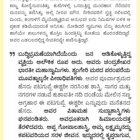
ಕಣ್ಣು ಕೋರೈಸುವಂತಿತ್ತು. ತುಟಿಗಳಲ್ಲಿ ಒಸರುತ್ತಿದ್ದ ಮಂದಹಾಸ ನೆರೆದವರ
ಮನವನ್ನು ತಣಿಸಿತ್ತು. ಅಲ್ಲಿ ನೀರವ ಮೌನ. ಸೇರಿದವರಿಗೆ ಸ್ವಚ್ಛ ಸಲಿಲದಲ್ಲಿ
ಮಿಂದು, ತಂಗಾಳಿಗೆ ಮೈಯೊಡ್ಡುತ್ತಿರುವ ಅನುಭವ! ಐದು ನಿಮಿಷಗಳ ಬಳಿಕ ಆ
ಪ್ರಕಾಶ ಕಡಿಮೆಯಾದಂತೆ ಅನಿಸಿತು. ನೋಡಿದರೆ ಸ್ವಾಮಿಗಳು ಬೆನ್ನು ತಿರುಗಿಸದೆ
ಹಾಗೆಯೇ ಕಾಲುಗಳನ್ನು ಹೊಸ್ತಿಲ ಹಿಂದಕ್ಕಿಟ್ಟು ಕೋಣೆಯ ಹೊರನಡೆದಿದ್ದಾರೆ.
ಅವರ ಎಡಬಲದಲ್ಲಿದ್ದ ಸೇವಕರಷ್ಟೇ ಕಾಣಿಸುತ್ತಿದ್ದಾರೆ.
ಬುದ್ಧಿಭ್ರಮಣೆಯಾಗಿದೆಯೆಂದು ಜನ ಆಡಿಕೊಳ್ಳುತ್ತಿದ್ದ
ವ್ಯಕ್ತಿಯ ಅಲೌಕಿಕ ರೂಪ ಅದು. ಅವರು ಚಂದ್ರಶೇಖರ
ಭಾರತೀ ಮಹಾಸ್ವಾಮಿಗಳು. ಶೃಂಗೇರಿ ಮಠದ ಪರಂಪರೆಯ
ಮೂವತ್ನಾಲ್ಕನೇ ಪೀಠಾಧಿಪತಿಗಳು
. ಅವರ ಪೂರ್ವಾಶ್ರಮದ
ಹೆಸರು ಪಟಗುಪ್ಪೆ ಈಶ್ವರೀ ನರಸಿಂಹ ಶಾಸ್ತ್ರಿ. ಸಾಗರ ಮತ್ತು
ನಗರಗಳ ನಡುವೆ ಕುಶಾವತೀ ನದಿ ದಂಡೆಯ ಮೇಲಿನ ಸಣ್ಣ
ಅಗ್ರಹಾರ ಈ ಪಟಗುಪ್ಪೆ. ಈಶ್ವರೀ ಎನ್ನುವುದು ಮನೆತನದ
ಹೆಸರು.
ಅವರ ಪಿತಾಮಹ ಸುಬ್ಬಾಶಾಸ್ತ್ರಿಗಳು
ಘನಪಂಡಿತರು. ಅವಧೂತರಾಗಿ ಹಿಮಾಲಯದತ್ತ
ತೆರಳಿದವರು. ಅಪ್ಪ ಗೋಪಾಲಶಾಸ್ತ್ರಿ, ಅಮ್ಮ ಲಕ್ಷ್ಮಮ್ಮನದ್ದು
ಕಪಟವರಿಯದ ಸರಳ ಜೀವನ. ಇದ್ದುದರಲ್ಲಿ ತೃಪ್ತರಾಗುವ,