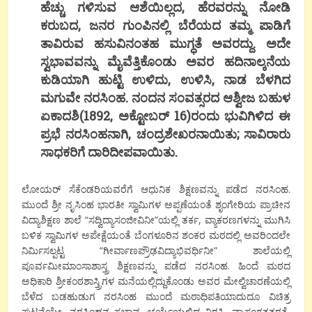
ಹೆಚ್ಚು ಗಳಿಸುವ ಆಶೆಯಿಲ್ಲದ, ಹೆರವರನ್ನು ನೋಡಿ
ಕರುಬದ, ಜನರ ಗುಂಪಿನಲ್ಲಿ ಬೆರೆಯದ ತಮ್ಮ ಪಾಡಿಗೆ
ತಾವಿರುವ ಹಸುವಿನಂತಹ ಮುಗ್ಧತೆ ಅವರದ್ದು. ಅದೇ
ಸ್ವಭಾವವನ್ನು ಮೈವೆತ್ತಿಕೊಂಡು ಅವರ ಹದಿನಾಲ್ಕನೆಯ
ಕುಡಿಯಾಗಿ ಹುಟ್ಟಿ ಉಳಿದು, ಉಳಿಸಿ, ನಾಡ ಬೆಳಗಿದ
ಮಗುವೇ ನರಸಿಂಹ. ನಂದನ ಸಂವತ್ಸರದ ಆಶ್ವೀಜ ಬಹುಳ
ಏಕಾದಶಿ(1892, ಅಕ್ಟೋಬರ್ 16)ರಂದು ಭುವಿಗಿಳಿದ ಈ
ಪ್ರಭೆ ನರಸಿಂಹನಾಗಿ, ಚಂದ್ರಶೇಖರನಾಯಿತು; ಸಾವಿರಾರು
ಸಾಧಕರಿಗೆ ದಾರಿದೀಪವಾಯಿತು.
ಲೋಯರ್ ಸೆಕೆಂಡರಿಯವರೆಗೆ ಆಧುನಿಕ ಶಿಕ್ಷಣವನ್ನು ಪಡೆದ ನರಸಿಂಹ.
ಮುಂದೆ ಶ್ರೀ ನೃಸಿಂಹ ಭಾರತೀ ಸ್ವಾಮಿಗಳ ಅಪ್ಪಣೆಯಂತೆ ಶೃಂಗೇರಿಯ ಪ್ರಾಚೀನ
ವಿದ್ಯಾಶಿಕ್ಷಣ ಶಾಲೆ “ಸದ್ವಿದ್ಯಾಸಂಜೀವಿನೀ”ಯಲ್ಲಿ ತರ್ಕ, ವ್ಯಾಕರಣಗಳನ್ನು ಮುಗಿಸಿ
ಬಳಿಕ ಸ್ವಾಮಿಗಳ ಅಪೇಕ್ಷೆಯಂತೆ ಬೆಂಗಳೂರಿನ ಶಂಕರ ಮಠದಲ್ಲಿ ಅವರಿಂದಲೇ
ನಿರ್ಮಿಸಲ್ಪಟ್ಟ “ಗೀರ್ವಾಣಪ್ರೌಢವಿದ್ಯಾಭಿವರ್ಧಿನೀ” ಶಾಲೆಯಲ್ಲಿ
ಪೂರ್ವಮೀಮಾಂಸಾಶಾಸ್ತ್ರ ಶಿಕ್ಷಣವನ್ನು ಪಡೆದ ನರಸಿಂಹ. ಹಿಂದೆ ಮಠದ
ಅಧಿಕಾರಿ ಶ್ರೀಕಂಠಶಾಸ್ತ್ರಿಗಳ ಮನೆಯಲ್ಲಿದ್ದುಕೊಂಡು ಅವರ ಮೇಲ್ವಿಚಾರಣೆಯಲ್ಲಿ
ಬೆಳೆದ ಬಡಹುಡುಗ ನರಸಿಂಹ ಮುಂದೆ ಮಠಾಧಿಪತಿಯಾದುದೂ ವಿಚಿತ್ರ
ಘಟನೆಯೇ. ನರಸಿಂಹನ ಸ್ವಭಾವ, ಚರ್ಯೆಯಲ್ಲಿದ್ದ ವಿರಕ್ತಿ, ವ್ಯಾಸಂಗತತ್ಪರತೆ,