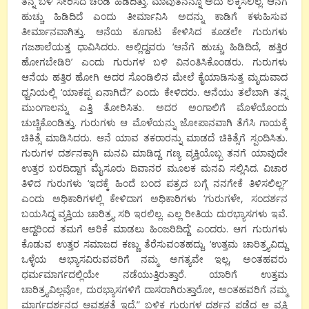
ತನ್ನ ಬಳಿ ಸೇರಿಸದೆ ಚಂಡಿ ಹಿಡಿದಿತ್ತು. ಮಾವುತನನ್ನೂ ಅದು ಲೆಕ್ಕಿಸಲಿಲ್ಲ. ಆನೆಗೆ
ಹುಚ್ಚು ಹಿಡಿದಿದೆ ಎಂದು ತೀರ್ಮಾನಿಸಿ ಅದನ್ನು ಕಾಡಿಗೆ ಕಳುಹಿಸುವ
ತೀರ್ಮಾನವಾಗಿತ್ತು. ಆನೆಯ ಕೂಗಾಟ ಕೇಳಿಸಿದ ಕೂಡಲೇ ಗುರುಗಳು
ಗಜಶಾಲೆಯತ್ತ ಧಾವಿಸಿದರು. ಅಲ್ಲಿದ್ದವರು ‘ಆನೆಗೆ ಹುಚ್ಚು ಹಿಡಿದಿದೆ, ಹತ್ತಿರ
ಹೋಗಬೇಡಿರಿ’ ಎಂದು ಗುರುಗಳ ಬಳಿ ವಿನಂತಿಸಿಕೊಂಡರು. ಗುರುಗಳು
ಆನೆಯ ಹತ್ತಿರ ಹೋಗಿ ಅದರ ಸೊಂಡಿಲಿನ ಮೇಲೆ ಕೈಯಾಡಿಸುತ್ತ ಮೃದುವಾದ
ಧ್ವನಿಯಲ್ಲಿ ‘ಯಾಕಪ್ಪ ಏನಾಗಿದೆ?’ ಎಂದು ಕೇಳಿದರು. ಆನೆಯು ತಲೆಬಾಗಿ ತನ್ನ
ಮುಂಗಾಲನ್ನು ಎತ್ತಿ ತೋರಿಸಿತು. ಅದರ ಅಂಗಾಲಿಗೆ ಮೊಳೆಯೊಂದು
ಚುಚ್ಚಿಕೊಂಡಿತ್ತು. ಗುರುಗಳು ಆ ಮೊಳೆಯನ್ನು ಜೋಪಾನವಾಗಿ ತೆಗೆಸಿ ಗಾಯಕ್ಕೆ
ಚಿಕಿತ್ಸೆ ಮಾಡಿಸಿದರು. ಆನೆ ಯಾವ ತಕರಾರನ್ನು ಮಾಡದೆ ಚಿಕಿತ್ಸೆಗೆ ಸ್ಪಂದಿಸಿತು.
ಗುರುಗಳ ದರ್ಶನಕ್ಕಾಗಿ ಮನವಿ ಮಾಡಿದ್ದ ಗಣ್ಯ ವ್ಯಕ್ತಿಯೊಬ್ಬ ತನಗೆ ಯಾವುದೇ
ಉತ್ತರ ಬರದಿದ್ದಾಗ ಮೈಸೂರು ದಿವಾನರ ಮೂಲಕ ಮನವಿ ಸಲ್ಲಿಸಿದ. ವಿಚಾರ
ತಿಳಿದ ಗುರುಗಳು ‘ಇದಕ್ಕೆ ಹಿಂದೆ ಬಂದ ಪತ್ರದ ಬಗ್ಗೆ ನನಗೇಕೆ ತಿಳಿಸಲಿಲ್ಲ?’
ಎಂದು ಅಧಿಕಾರಿಗಳಲ್ಲಿ ಕೇಳಿದಾಗ ಅಧಿಕಾರಿಗಳು ‘ಗುರುಗಳೇ, ಸಂದರ್ಶನ
ಬಯಸಿದ್ದ ವ್ಯಕ್ತಿಯ ಚಾರಿತ್ರ್ಯ ಸರಿ ಇರಲಿಲ್ಲ. ಎಲ್ಲ ರೀತಿಯ ದುರಭ್ಯಾಸಗಳು ಇವೆ.
ಆದ್ದರಿಂದ ತಮಗೆ ಅರಿಕೆ ಮಾಡಲು ಹಿಂಜರಿದಿದ್ದೆ’ ಎಂದರು. ಆಗ ಗುರುಗಳು
ಕೊಡುವ ಉತ್ತರ ಸಮಾಜದ ಕಣ್ಣು ತೆರೆಸುವಂತಹದ್ದು. ‘ಉತ್ತಮ ಚಾರಿತ್ರ್ಯವಿದ್ದು
ಒಳ್ಳೆಯ ಅಭ್ಯಾಸವಿರುವವರಿಗೆ ನಮ್ಮ ಅಗತ್ಯವೇ ಇಲ್ಲ, ಅಂತಹವರು
ಧರ್ಮಮಾರ್ಗದಲ್ಲಿಯೇ ನಡೆಯುತ್ತಿರುತ್ತಾರೆ. ಯಾರಿಗೆ ಉತ್ತಮ
ಚಾರಿತ್ರ್ಯವಿಲ್ಲವೋ, ದುರಭ್ಯಾಸಗಳಿಗೆ ದಾಸರಾಗಿರುತ್ತಾರೋ, ಅಂತಹವರಿಗೆ ನಮ್ಮ
ಮಾರ್ಗದರ್ಶನದ ಆವಶ್ಯಕತೆ ಇದೆ.” ಬಳಿಕ ಗುರುಗಳ ದರ್ಶನ ಪಡೆದ ಆ ವ್ಯಕ್ತಿ