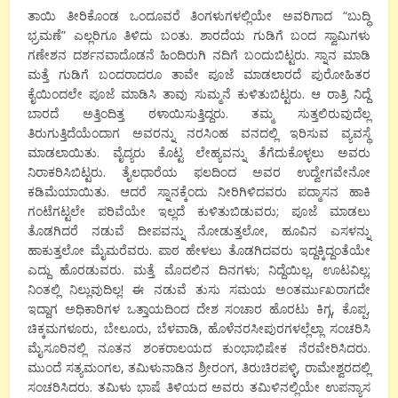
ತಾಯಿ ತೀರಿಕೊಂಡ ಒಂದೂವರೆ ತಿಂಗಳುಗಳಲ್ಲಿಯೇ ಅವರಿಗಾದ “ಬುದ್ಧಿ
ಭ್ರಮಣೆ” ಎಲ್ಲರಿಗೂ ತಿಳಿದು ಬಂತು. ಶಾರದೆಯ ಗುಡಿಗೆ ಬಂದ ಸ್ವಾಮಿಗಳು
ಗಣೇಶನ ದರ್ಶನವಾದೊಡನೆ ಹಿಂದಿರುಗಿ ನದಿಗೆ ಬಂದುಬಿಟ್ಟರು. ಸ್ನಾನ ಮಾಡಿ
ಮತ್ತೆ ಗುಡಿಗೆ ಬಂದರಾದರೂ ತಾವೇ ಪೂಜೆ ಮಾಡಲಾರದೆ ಪುರೋಹಿತರ
ಕೈಯಿಂದಲೇ ಪೂಜೆ ಮಾಡಿಸಿ ತಾವು ಸುಮ್ಮನೆ ಕುಳಿತುಬಿಟ್ಟರು. ಆ ರಾತ್ರಿ ನಿದ್ದೆ
ಬಾರದೆ ಅತ್ತಿಂದಿತ್ತ ಠಳಾಯಿಸುತ್ತಿದ್ದರು. ತಮ್ಮ ಸುತ್ತಲಿರುವುದೆಲ್ಲ
ತಿರುಗುತ್ತಿದೆಯೆಂದಾಗ ಅವರನ್ನು ನರಸಿಂಹ ವನದಲ್ಲಿ ಇರಿಸುವ ವ್ಯವಸ್ಥೆ
ಮಾಡಲಾಯಿತು. ವೈದ್ಯರು ಕೊಟ್ಟ ಲೇಹ್ಯವನ್ನು ತೆಗೆದುಕೊಳ್ಳಲು ಅವರು
ನಿರಾಕರಿಸಿಬಿಟ್ಟರು. ತೈಲಧಾರೆಯ ಫಲದಿಂದ ಅವರ ಉದ್ವೇಗವೇನೋ
ಕಡಿಮೆಯಾಯಿತು. ಆದರೆ ಸ್ನಾನಕ್ಕೆಂದು ನೀರಿಗಿಳಿದವರು ಪದ್ಮಾಸನ ಹಾಕಿ
ಗಂಟೆಗಟ್ಟಲೇ ಪರಿವೆಯೇ ಇಲ್ಲದೆ ಕುಳಿತುಬಿಡುವರು; ಪೂಜೆ ಮಾಡಲು
ತೊಡಗಿದರೆ ನಡುವೆ ದೀಪವನ್ನು ನೋಡುತ್ತಲೋ, ಹೂವಿನ ಎಸಳನ್ನು
ಹಾಕುತ್ತಲೋ ಮೈಮರೆವರು. ಪಾಠ ಹೇಳಲು ತೊಡಗಿದವರು ಇದ್ದಕ್ಕಿದ್ದಂತೆಯೇ
ಎದ್ದು ಹೊರಡುವರು. ಮತ್ತೆ ಮೊದಲಿನ ದಿನಗಳು; ನಿದ್ದೆಯಿಲ್ಲ, ಊಟವಿಲ್ಲ;
ನಿಂತಲ್ಲಿ ನಿಲ್ಲುವುದಿಲ್ಲ! ಈ ನಡುವೆ ತುಸು ಸಮಯ ಅಂತರ್ಮುಖರಾಗದೇ
ಇದ್ದಾಗ ಅಧಿಕಾರಿಗಳ ಒತ್ತಾಯದಿಂದ ದೇಶ ಸಂಚಾರ ಹೊರಟು ಕಿಗ್ಗ, ಕೊಪ್ಪ,
ಚಿಕ್ಕಮಗಳೂರು, ಬೇಲೂರು, ಬೆಳವಾಡಿ, ಹೊಳೆನರಸೀಪುರಗಳಲ್ಲೆಲ್ಲಾ ಸಂಚರಿಸಿ
ಮೈಸೂರಿನಲ್ಲಿ ನೂತನ ಶಂಕರಾಲಯದ ಕುಂಭಾಭಿಷೇಕ ನೆರವೇರಿಸಿದರು.
ಮುಂದೆ ಸತ್ಯಮಂಗಲ, ತಮಿಳುನಾಡಿನ ಶ್ರೀರಂಗ, ತಿರುಚಿರಪಳ್ಳಿ, ರಾಮೇಶ್ವರದಲ್ಲಿ
ಸಂಚರಿಸಿದರು. ತಮಿಳು ಭಾಷೆ ತಿಳಿಯದ ಅವರು ತಮಿಳಿನಲ್ಲಿಯೇ ಉಪನ್ಯಾಸ