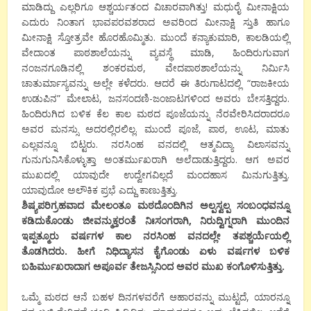
ಮಾಡಿದ್ದು ಎಲ್ಲರಿಗೂ ಆಶ್ಚರ್ಯತಂದ ವಿಚಾರವಾಗಿತ್ತು! ಮಧುರೈ ಮೀನಾಕ್ಷಿಯ
ಎದುರು ನಿಂತಾಗ ಭಾವಪರವಶರಾದ ಅವರಿಂದ ಮೀನಾಕ್ಷಿ ಸ್ತುತಿ ಹಾಗೂ
ಮೀನಾಕ್ಷಿ ಸ್ತೋತ್ರವೇ ಹೊರಹೊಮ್ಮಿತು. ಮುಂದೆ ಕನ್ಯಾಕುಮಾರಿ, ಕಾಲಡಿಯಲ್ಲಿ
ವೇದಾಂತ ಪಾಠಶಾಲೆಯನ್ನು ವ್ಯವಸ್ಥೆ ಮಾಡಿ, ಹಿಂದಿರುಗುವಾಗ
ನಂಜನಗೂಡಿನಲ್ಲಿ ಶಂಕರಮಠ, ವೇದಪಾಠಶಾಲೆಯನ್ನು ನಿರ್ಮಿಸಿ
ಚಾತುರ್ಮಾಸ್ಯವನ್ನು ಅಲ್ಲೇ ಕಳೆದರು. ಆದರೆ ಈ ತಿರುಗಾಟದಲ್ಲಿ “ರಾಜಕೀಯ
ಉಡುಪಿನ” ಮೇಲಾಟ, ಜನಸಂದಣಿ-ಜಂಜಾಟಗಳಿಂದ ಅವರು ಬೇಸತ್ತಿದ್ದರು.
ಹಿಂದಿರುಗಿದ ಬಳಿಕ ಕೆಲ ಕಾಲ ಮಠದ ಪೂಜೆಯನ್ನು ನೆರವೇರಿಸಿದರಾದರೂ
ಅವರ ಮನಸ್ಸು ಅದರಲ್ಲಿರಲಿಲ್ಲ. ಮುಂದೆ ಪೂಜೆ, ಪಾಠ, ಊಟ, ಮಾತು
ಎಲ್ಲವನ್ನೂ ಬಿಟ್ಟರು. ನರಸಿಂಹ ವನದಲ್ಲಿ ಆತ್ಮವಿದ್ಯಾ ವಿಲಾಸವನ್ನು
ಗುನುಗುನಿಸಿಕೊಳ್ಳುತ್ತಾ ಅಂತರ್ಮುಖರಾಗಿ ಅಲೆದಾಡುತ್ತಿದ್ದರು. ಆಗ ಅವರ
ಮುಖದಲ್ಲಿ ಯಾವುದೇ ಉದ್ವೇಗವಿಲ್ಲದೆ ಮಂದಹಾಸ ಮಿನುಗುತ್ತಿತ್ತು.
ಯಾವುದೋ ಅಲೌಕಿಕ ಪ್ರಭೆ ಎದ್ದು ಕಾಣುತ್ತಿತ್ತು.
ಶಿಷ್ಯಪರಿಗ್ರಹವಾದ ಮೇಲಂತೂ ಮಠದೊಂದಿಗಿನ ಅಲ್ಪಸ್ವಲ್ಪ ಸಂಬಂಧವನ್ನೂ
ಕಡಿದುಕೊಂಡು ಜೀವನ್ಮುಕ್ತರಂತೆ ನಿಃಸಂಗರಾಗಿ, ನಿರುದ್ವಿಗ್ನರಾಗಿ ಮುಂದಿನ
ಇಪ್ಪತ್ಮೂರು ವರ್ಷಗಳ ಕಾಲ ನರಸಿಂಹ ವನದಲ್ಲೇ ತಪಶ್ಚರ್ಯೆಯಲ್ಲಿ
ತೊಡಗಿದರು. ಹೀಗೆ ನಿಧಿದ್ಯಾಸನ ಕೈಗೊಂಡು ಏಳು ವರ್ಷಗಳ ಬಳಿಕ
ಬಹಿರ್ಮುಖರಾದಾಗ ಅಪೂರ್ವ ತೇಜಸ್ಸಿನಿಂದ ಅವರ ಮುಖ ಕಂಗೊಳಿಸುತ್ತಿತ್ತು.
ಒಮ್ಮೆ ಮಠದ ಆನೆ ಬಹಳ ದಿನಗಳವರೆಗೆ ಆಹಾರವನ್ನು ಮುಟ್ಟದೆ, ಯಾರನ್ನೂ