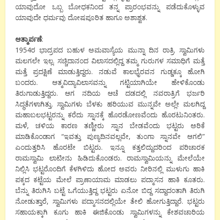
ಯಾವುದೋ ಒಬ್ಬ ಬೋಧಕನಿಂದ ತನ್ನ ಪ್ರಾರಂಭವನ್ನು ಪಡೆದುಕೊಳ್ಳುವ
ಯಾವುದೇ ಧರ್ಮವು ದೋಷಪೂರಿತ ಹಾಗೂ ಅಶಾಶ್ವತ.
ಆತ್ಮಾರ್ಪಣೆ
:
1954ರ ಭಾದ್ರಪದ ಬಹುಳ ಅಮವಾಸ್ಯೆಯ ಮುನ್ನಾ ದಿನ ರಾತ್ರಿ. ಸ್ವಾಮಿಗಳು
ಮಲಗಲೇ ಇಲ್ಲ. ಸಚ್ಚಿದಾನಂದ ವಿಲಾಸದಲ್ಲಿದ್ದ ತಮ್ಮ ಗುರುಗಳ ಸಮಾಧಿಗೆ ಮತ್ತೆ
ಮತ್ತೆ ಪ್ರದಕ್ಷಿಣೆ ಮಾಡುತ್ತಿದ್ದರು. ನಡುವೆ ಕಾಲಭೈರವನ ಗುಡ್ಡಕ್ಕೂ ಹೋಗಿ
ಬಂದರು. ಆತ್ಮವಿದ್ಯಾವಿಲಾಸವನ್ನು ಗಟ್ಟಿಯಾಗಿಯೇ ಹೇಳಿಕೊಂಡು
ತಿರುಗಾಡುತ್ತಿದ್ದರು. ಆಗ ನದಿಯ ಆಚೆ ದಡದಲ್ಲಿ ನವರಾತ್ರಿಗೆ ಭರ್ಜರಿ
ಸಿದ್ಧತೆಗಳಾಗಿತ್ತು. ಸ್ವಾಮಿಗಳು ಬೆಳಕು ಹರಿಯುವ ಮುನ್ನವೇ ಅಲ್ಲೇ ಮಲಗಿದ್ದ
ಮಹಾಬಲಭಟ್ಟರನ್ನು ಕರೆದು ಸ್ನಾನಕ್ಕೆ ಹೊರಡೋಣವೆಂದು ಹೊರಟುನಿಂತರು.
ಮಳೆ, ಚಳಿಯ ಕಾರಣ ತಣ್ಣೀರು ಸ್ನಾನ ಬೇಡವೆಂದು ಭಟ್ಟರು ಅರಿಕೆ
ಮಾಡಿಕೊಂಡಾಗ “ಇವತ್ತು ಪುಣ್ಯದಿನವಲ್ಲವೇ, ತುಂಗಾ ಸ್ನಾನವೇ ಆಗಲಿ”
ಎಂದುತ್ತರಿಸಿ ಹೊರಟೇ ಬಿಟ್ಟರು. ಇನ್ನೂ ಕತ್ತಲಿದ್ದುದರಿಂದ ಪರಿಚಾರಕ
ರಾಮಸ್ವಾಮಿ ಲಾಟೀನು ಹಿಡಿದುಕೊಂಡರು. ರಾಮಸ್ವಾಮಿಯನ್ನು ಮೇಲೆಯೇ
ನಿಲ್ಲಿಸಿ ಭಟ್ಟರೊಂದಿಗೆ ಕೆಳಗಿಳಿದು ಹೋದ ಅವರು ನೀರಿನಲ್ಲಿ ಮುಳುಗು ಹಾಕಿ
ಪಕ್ಕದ ಕಟ್ಟೆಯ ಮೇಲೆ ಪ್ರಾಣಾಯಾಮ ಮಾಡಲು ಪದ್ಮಾಸನ ಹಾಕಿ ಕೂತರು.
ಬೆನ್ನು ತಿರುಗಿಸಿ ಬಟ್ಟೆ ಒಗೆಯುತ್ತಿದ್ದ ಭಟ್ಟರು ಏನೋ ಬಿದ್ದ ಸದ್ದಾದಂತಾಗಿ ತಿರುಗಿ
ನೋಡುತ್ತಾರೆ, ಸ್ವಾಮಿಗಳು ಪದ್ಮಾಸನದಲ್ಲಿಯೇ ತೇಲಿ ಹೋಗುತ್ತಿದ್ದಾರೆ. ಭಟ್ಟರು
ಸಹಾಯಕ್ಕಾಗಿ ಕೂಗು ಹಾಕಿ ಈಜಿಕೊಂಡು ಸ್ವಾಮಿಗಳನ್ನು ಕೇಶವಚಾರಿಯ