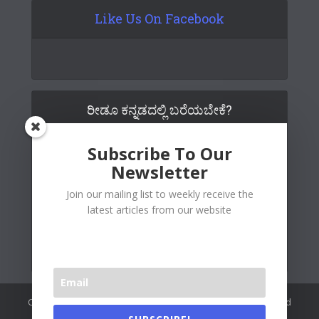
Like Us On Facebook
ರೀಡೂ ಕನ್ನಡದಲ್ಲಿ ಬರೆಯಬೇಕೆ?
Subscribe To Our
Newsletter
Join our mailing list to weekly receive the
latest articles from our website
Copywrite© 2026 Readoo Media Private Limited. Created and
maintained by
The Web People
.