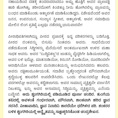
ಸಹಾಯದಿಂದ ದಡಕ್ಕೆ ತಂದರಾದರಾದರೂ ಅಷ್ಟು ಹೊತ್ತಿಗೆ ಅವರ ಪ್ರಾಣಪಕ್ಷಿ
ಹಾರಿ ಹೋಗಿತ್ತು. ಶರೀರದೊಳಗೆ ಕಿಂಚಿತ್ತೂ ನೀರು ಹೋಗಿರಲಿಲ್ಲ. ಪ್ರಾಣವನ್ನು
ಬಂಧನ ಮಾಡಿಕೊಂಡು ಆತ್ಮಾರ್ಪಣೆ ಮಾಡಿಕೊಂಡಿದ್ದರು. ವಿಶೇಷವೆಂದರೆ ಅವರ
ಜನನ, ಉಪನಯನ, ಸಂನ್ಯಾಸ ಸ್ವೀಕಾರ, ಆತ್ಮಾರ್ಪಣೆ, ಅವರ ಸಮಾಧಿಯ
ಮೇಲಿನ ಲಿಂಗ ಪ್ರತಿಷ್ಠೆ ಎಲ್ಲವೂ ನಡೆದದ್ದು ಭಾನುವಾರವೇ!
ಪೀಠಾಧಿಪತಿಗಳಾಗಿದ್ದೂ ಪೀಠದ ಪ್ರಚಾರಕ್ಕೆ ಇದ್ದ ಪರಿಕರಗಳನ್ನು ಬದಿಗೊತ್ತಿ,
ಪೀಠದ ಬಿಂಕವನ್ನು ಬಿಸುಟು ನಿಂತವರು ಅವರು. ಸಾಧನೆಯಿಂದ
ಪಡೆದುಕೊಂಡ ಸಿದ್ಧಿಗಳನ್ನು ಮೆರೆಯಿಸದೆ ಅಂತರ್ಮುಖರಾಗಿ ಉಳಿದ ಮಹಾ
ಸಾಧಕ ಅವರು. ಅವರ “ಬುದ್ಧಿವಿಕಲ್ಪ”ದ ಜಾಡನ್ನು ವೈದ್ಯರಿಗೇ ಹಿಡಿಯಲಾಗಲಿಲ್ಲ.
ಅವರ ಬಳಿ ಇದ್ದೋ, ಮಾತನಾಡಿಯೋ, ಕಿರುನಗೆ ನೋಡಿಯೋ, ದೂರದಿಂದಲೇ
ಆರಾಧಿಸಿಯೋ ಆಳವಾದ ಮನಃಶಾಂತಿಯನ್ನು ಅನುಭವಿಸಿದವರು ಹಲವರು.
ಅವರು ದಕ್ಷಿಣಾಮೂರ್ತಿಯಂತೆ, ಸದಾಶಿವ ಬ್ರಹ್ಮೇಂದ್ರರಂತೆ ಮೌನವಾಗಿಯೇ
ಶ್ರದ್ಧೆಯುಳ್ಳ ಹಲವರಿಗೆ ಉಪದೇಶಿಸಿದರು. ಒಂದು ಲೇಖನದಲ್ಲೋ ಕೆಲವು
ಪದಗಳಲ್ಲೋ ಅವರನ್ನು ಕಟ್ಟಿಡಲಾಗದು. ಅವರ ಸಾಮಾನ್ಯ ವ್ಯಕ್ತಿತ್ವವೇ ವರ್ಣನೆಗೆ
ನಿಲುಕದ್ದು; ಇನ್ನು ಅವರ ಅಸಾಮಾನ್ಯ ಸಿದ್ಧಿಯನ್ನು, ವ್ಯಕ್ತಿತ್ವವನ್ನು ಏನೆಂದು
ಬಣ್ಣಿಸಲಿ.
ಅದು ಶೃಂಗಗಿರಿಯಲ್ಲಿ ಪಡಿಮೂಡಿದ ಪೂರ್ಣ ಚಂದಿರ. ತುಂಗೆಯ
ತಟದಲ್ಲಿ ಅವಳಂತೆ ಗಂಭೀರವಾಗಿ, ಮೌನವಾಗಿ, ಶಾಂತವಾಗಿ ಹರಿದ ಜ್ಞಾನ
ಸರಸಿರೆ. ವೀಣಾವಾದಿನಿ, ಜ್ಞಾನ ನಿನಾದಿನಿ ಶಾರದೆಯೇ ಧರೆಗಿಳಿದ ಪರಿ. ಶಂಕರರ
ಬಳಿಕ ಶೃಂಗಗಿರಿಯಲ್ಲಿ ಅದ್ವೈತವನ್ನು ಸಾಕ್ಷಾತ್ಕರಿಸಿಕೊಂಡ ಚಂದ್ರಶೇಖರ.