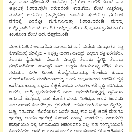
ಸ್ನಾನ ಮಾಡುವುದಿಲ್ಲವಂತೆ! ಊಟವಿಲ್ಲ, ನಿದ್ರೆಯಿಲ್ಲ; ಒಂದೆಡೆ ಕೂರದೆ ಸದಾ
ಅತ್ತಿಂದಿತ್ತ ಓಡಾಡುತ್ತಲೇ ಇರುವರಂತೆ! ಉಡುಗೆಯ ಮೇಲೆ ಎಚ್ಚರವಿಲ್ಲ.
ಮಾತಿನಲ್ಲಿ ಅರ್ಥವಿಲ್ಲ! ನಿತ್ಯಾಹ್ನಿಕವಿಲ್ಲ, ಶಾರದೆಯ ಪೂಜೆಯಿಲ್ಲ; ನರಸಿಂಹ
ವನದಲ್ಲಿ ಏನನ್ನೋ ಗುನುಗುನಿಸುತ್ತಾ ಓಡಾಡುವರಂತೆ! ಮನಸ್ಸು
ಉದ್ವಿಗ್ನವಾಗಿದೆಯಂತೆ! ಅವರಿಗೆ ಬುದ್ಧಿ ಭ್ರಮಣೆಯಂತೆ; ಪೂರ್ವಾಶ್ರಮದ ತಾಯಿ
ತೀರಿಕೊಂಡ ಮೇಲೆ ಅದು ಹೆಚ್ಚಿದೆಯಂತೆ!
ನಂಜನಗೂಡಿನ ಅರಮನೆಯ ಮುಂಭಾಗದ ಮನೆ. ಮನೆಯ ಮುಂಭಾಗದ ಸಣ್ಣ
ಕೋಣೆಯಲ್ಲಿ ಹದಿನೈದು – ಇಪ್ಪತ್ತು ಮಂದಿ ನಿಂತಿದ್ದಾರೆ. ಎಲ್ಲರೂ ಭಕ್ತಿ ಪರವಶರು.
ಕೆಲವರು ಕೈಮುಗಿದು, ಕೆಲವರು ಕಣ್ಮುಚ್ಚಿ, ಕೆಲವರು ಕೈಕಟ್ಟಿ, ಕೆಲವರು
ನೆಲನೋಟಕರಾಗಿ ನಿಂತಿದ್ದಾರೆ. ಸೂಜಿ ಬಿದ್ದರೂ ಕೇಳಿಸುವಷ್ಟು ಮೌನ. ತುಸು
ಸಮಯದ ಬಳಿಕ ಮಿಂಚು ಕೋರೈಸಿದಂತಾಯ್ತು; ಕೋಣೆಯ ತುಂಬಾ
ಹೊಂಬೆಳಕೊಂದು ಮೂಡಿದಂತಾಯ್ತು! ಒಂದು ಅಪೂರ್ವವಾದ ಅಲೌಕಿಕ ದೃಶ್ಯ
ಕಾಣಿಸಿದಂತಾಯ್ತು. ಎಲ್ಲರೂ ಬೆಚ್ಚಿ ಕೋಣೆಯ ಒಳಬಾಗಿಲ ಕಡೆ ದೃಷ್ಟಿ ಹರಿಸಿದರು.
ಅವರೇ, ಬುದ್ಧಿ ಭ್ರಮಣೆಯಾಗಿದೆ ಎಂದು ಜನರಾಡಿಕೊಳ್ಳುತ್ತಿದ್ದ ಸ್ವಾಮಿಗಳು
ಆಗತಾನೆ ಹೊಸ್ತಿಲನ್ನು ದಾಟಿ ಕೋಣೆಗೆ ಬಂದು ನಿಂತಿದ್ದರು. ಅವರ ಹಿಂಬಂದಿ
ಎಡಬಲಗಳಲ್ಲಿ ಸೇವಕರಿಬ್ಬರು. ಕೃಶ ಶರೀರಿ, ಆಕರ್ಷಕವಾಗಿ ತೋರದ ಮೈಕಟ್ಟು,
ಬಣ್ಣ. ನಡುವಿಗೂ, ಹೊದೆಯಲೂ ಒಂದೇ ಶುಭ್ರ ಕಾವಿ ಬಟ್ಟೆ; ಅದಕ್ಕೆ ಮೆರುಗೂ
ಇರಲಿಲ್ಲ, ಅಂಚೂ ಇರಲಿಲ್ಲ! ಕೊರಳಲ್ಲಿ ರುದ್ರಾಕ್ಷಿ ಮಾಲೆಯಿಲ್ಲ; ಕಾಲುಗಳಲ್ಲಿ
ಹಾವುಗೆಯೂ ಇಲ್ಲ. ಜಗದ್ಗುರುವಿನ ಆಡಂಬರವೂ ಇಲ್ಲ. ಬಡ ಸಂನ್ಯಾಸಿಯಂತೆ
ತೋರುತ್ತಿದ್ದರು. ಆದರೆ ಆ ಮುಖದ ಮೇಲಿನ ಅಪೂರ್ವವಾದ ಕಳೆ ನೋಡಿದವರ