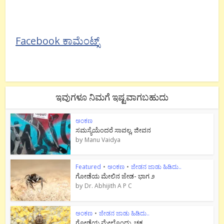
Facebook ಕಾಮೆಂಟ್ಸ್
ಇವುಗಳೂ ನಿಮಗೆ ಇಷ್ಟವಾಗಬಹುದು
ಅಂಕಣ
ಸಮಸ್ಯೆಯೆಂದರೆ ಸಾವಲ್ಲ, ಜೀವನ
by
Manu Vaidya
Featured
•
ಅಂಕಣ
•
ಜೇಡನ ಜಾಡು ಹಿಡಿದು..
ಗೋಡೆಯ ಮೇಲಿನ ಜೇಡ- ಭಾಗ ೨
by
Dr. Abhijith A P C
ಅಂಕಣ
•
ಜೇಡನ ಜಾಡು ಹಿಡಿದು..
ಗೋಡೆಯ ಮೇಲೊಂದು ಚಕ್ರ