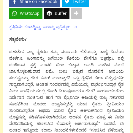
Share on Facebook
Twitter
WhatsApp
Buffer
ಕೃಷಿವಿಮೆ: ಕಂಡದ್ದಿಷ್ಟು, ಕಾಣದ್ದು ಇನ್ನೆಷ್ಟೋ – ೧
ಸತ್ಯವೇನು?
ಬಹುತೇಕ ಎಲ್ಲ ರೈತರೂ ತಮ್ಮ ಮುಂಗಾರು ಬೆಳೆಯನ್ನು ಜುಲೈ ಕೊನೆಯ
ವೇಳೆಗೂ, ಹಿಂಗಾರನ್ನು ಡಿಸೆಂಬರ್ ಕೊನೆಯ ವೇಳೆಗೂ ಬಿತ್ತಿದ್ದರು. ಇಲ್ಲಿ
ಬಂದಿರುವ ಪ್ರಶ್ನೆ ಎಂದರೆ ಬೀಜ ಬಿತ್ತುವ ಅವಧಿ ಮುಗಿದ ಮೇಲೆ
ಜಾರಿಗೊಳ್ಳಬಹುದಾದ ವಿಮೆ, ಬೀಜ ಬಿತ್ತುವ ಮೊದಲಿನ ಅವಧಿಯ
ಸಂಕಷ್ಟವನ್ನು ಹೇಗೆ ಕವರ್ ಮಾಡುತ್ತದೆ? ಒಬ್ಬ ರೈತನಿಗೆ ಬೀಜ ಬಿತ್ತುವುದಕ್ಕೇ
ಸಾಧ್ಯವಾಗದಿದ್ದರೆ, ಅಂತಹ ಸಂದರ್ಭದಲ್ಲಿ ವಿಮೆಯನ್ನು ಪ್ರಾರಂಭಿಸದಿದ್ದಾಗ ರೈತ
ವಿಮಾ ಕಂಪೆನಿಯವರಲ್ಲಿ ಹೋಗಿ ಕೇಳುವುದಾದರೂ ಹೇಗೆ? ಕಾರ್ಯಾಚರಣೆಯ
ನಿರ್ದೇಶನ ಸೂಚಿಸುವ ಹಾಗೆ “ಈ ಪ್ರೊವಿಸಿನ್ ಅಡಿಯಲ್ಲಿ ರಾಜ್ಯ ಸರ್ಕಾರದ
ಸೂಚನೆಗಿಂತ ಮೊದಲು ಆಹ್ವಾನಿಸಲ್ಪಟ್ಟು ಯಾವ ರೈತರು ಪ್ರೀಮಿಯಂ
ತುಂಬಿರುತ್ತಾರೋ ಅಥವಾ ಯಾವ ರೈತರ ಅಕೌಂಟ್‍ನಿಂದ ಪ್ರೀಮಿಯಂ
ಮೊತ್ತವನ್ನು ಕಡಿತಗೊಳಿಸಲಾಗಿದೆಯೋ ಅಂತಹ ರೈತರು ಮಾತ್ರ ಈ ವಿಮಾ
ನೆರವಿನಡಿಯಲ್ಲಿ ಹಣಕಾಸಿನ ಬೆಂಬಲಕ್ಕೆ ಅರ್ಹರಾಗುತ್ತಾರೆ” ಎಂದಿದೆ. ಈ
ಹಂತದ ಇನ್ನೊಂದು ಕರಾರು ನಿಬಂಧನೆಗಳೇನೆಂದರೆ “ಸೂಚಿಸಿದ ಬೆಳೆಯನ್ನು