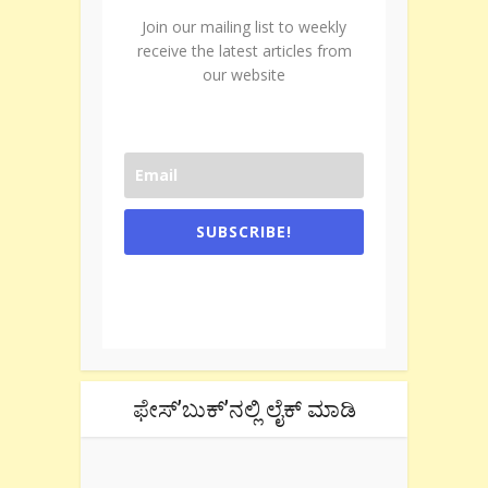
Join our mailing list to weekly
receive the latest articles from
our website
SUBSCRIBE!
One e-mail a week. We don't spam.
Don't forget to check the promotional
tab if you are using gmail.
ಫೇಸ್’ಬುಕ್’ನಲ್ಲಿ ಲೈಕ್ ಮಾಡಿ