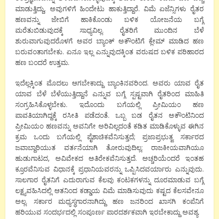
ಮಾಡುತ್ತಿದ್ದು, ಅವುಗಳಿಗೆ ಹಿಂದೇಟು ಹಾಕುತ್ತಿದ್ದಾರೆ. ವಿಮೆ ಏಜೆನ್ಸಿಗಳು ರೈತರ
ಹಣವನ್ನು ಜೇಬಿಗೆ ಹಾಕಿಕೊಂಡು ಬಳಿಕ ಯೋಜನೆಯ ಬಗ್ಗೆ
ಮರೆತುಬಿಡುವುದಕ್ಕೆ ಸಾಧ್ಯವಿಲ್ಲ. ರೈತರಿಗೆ ಮುಂದಿನ ಬೆಳೆ
ಶುರುವಾಗುವುದರೊಳಗೆ ಅವರ ಬ್ಯಾಂಕ್ ಅಕೌಂಟಿಗೆ ಕ್ಲೇಮ್ ಮಾಡಿದ ಹಣ
ಬರುವಂತಾಗಬೇಕು. ಏನೂ ಇಲ್ಲ ಎನ್ನುವುದಕ್ಕಿಂತ ವರುಷದ ಬಳಿಕ ಪರಿಹಾರದ
ಹಣ ಬಂದರೆ ಉತ್ತಮ.
ಇದೆಲ್ಲಕ್ಕಿಂತ ಮೊದಲು ಆಗಬೇಕಾದ್ದು ಬ್ಯಾಂಕಿನವರಿಂದ. ಅವರು ಯಾವ ರೈತ
ಯಾವ ಬೆಳೆ ಬೆಳೆಯುತ್ತಿದ್ದಾನೆ ಎನ್ನುವ ಬಗ್ಗೆ ಸ್ಪಷ್ಟವಾಗಿ ರೈತರಿಂದ ಮಾಹಿತಿ
ಸಂಗ್ರಹಿಸಿಕೊಳ್ಳಬೇಕು. ಇದೊಂದು ಬಗೆಯಲ್ಲಿ ಪ್ರೀಮಿಯಂ ಹಣ
ಪಾವತಿಯಾಗಿದ್ದಕ್ಕೆ ರಸೀತಿ ಪಡೆದಂತೆ. ಒಬ್ಬ ಬಡ ರೈತನ ಅಕೌಂಟಿನಿಂದ
ಪ್ರೀಮಿಯಂ ಹಣವನ್ನು ಅವನಿಗೇ ಅರಿವಿಲ್ಲದಂತೆ ಕಡಿತ ಮಾಡಿಕೊಳ್ಳುವ ಈಗಿನ
ಕ್ರಮ ಒಂದು ಬಗೆಯಲ್ಲಿ ಪೈಶಾಚಿಕವೆನಿಸುತ್ತದೆ; ಪ್ರಜಾಪ್ರಭುತ್ವ ಸರ್ಕಾರದ
ಜವಾಬ್ದಾರಿಯುತ ವರ್ತನೆಯಾಗಿ ತೋರುವುದಿಲ್ಲ; ರಾಜಕೀಯವಾಗಿಯೂ
ಹುಡುಗಾಟದ, ಅವಿವೇಕದ ಅತಿರೇಕವೆನಿಸುತ್ತದೆ. ಅಚ್ಚರಿಯೆಂದರೆ ಇಂತಹ
ಕ್ರೂರವೆನಿಸುವ ವಿಧಾನಕ್ಕೆ ಪ್ರಧಾನಿಯವರನ್ನು ಒಪ್ಪಿಸಿದವರ್ಯಾರು ಎನ್ನುವುದು.
ಸಾಲಗಾರ ರೈತನಿಗೆ ಎದುರಾಗುವ ಕೆಲವು ಕಂಟಕಗಳನ್ನು ದೂರಮಾಡುವ ಬಗ್ಗೆ
ಲಕ್ಷ್ಯವಹಿಸಿದಲ್ಲಿ ಆತನಿಂದ ಕಡ್ಡಾಯ ವಿಮೆ ಮಾಡಿಸುವುದು ಕಷ್ಟದ ಕೆಲಸವೇನೂ
ಅಲ್ಲ. ಸರ್ಕಾರ ಮಧ್ಯಸ್ಥಗಾರನಾಗಿದ್ದು ಹಣ ಜನರಿಂದ ಖಾಸಗಿ ಕಂಪೆನಿಗೆ
ಹರಿಯುವ ಸಂದರ್ಭದಲ್ಲಿ ಸಂಪೂರ್ಣ ಪಾರದರ್ಶಕವಾಗಿ ಇರಬೇಕಾದ್ದು ಅವಶ್ಯ.