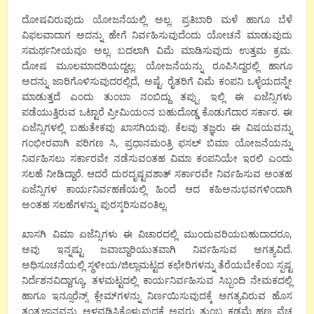
ದೋಷವಿರುವುದು ಯೋಜನೆಯಲ್ಲಿ ಅಲ್ಲ. ಪ್ರತಿಬಾರಿ ಮಳೆ ಹಾಗೂ ಬೆಳೆ
ವಿಫಲವಾದಾಗ ಅದನ್ನು ಹೇಗೆ ನಿರ್ವಹಿಸುವುದೆಂದು ಯೋಚನೆ ಮಾಡುವುದು
ಸಮರ್ಥನೀಯವೂ ಅಲ್ಲ. ಬದಲಾಗಿ ವಿಮೆ ಮಾಡಿಸುವುದು ಉತ್ತಮ ಕ್ರಮ.
ದೋಷ ಮೂಲಮಾದರಿಯದ್ದಲ್ಲ; ಯೋಜನೆಯನ್ನು ರೂಪಿಸಿದ್ದರಲ್ಲಿ ಹಾಗೂ
ಅದನ್ನು ಜಾರಿಗೊಳಿಸುವುದರಲ್ಲಿದೆ, ಅಷ್ಟೆ. ರೈತರಿಗೆ ವಿಮೆ ಕಂಪನಿ ಒಳ್ಳೆಯದನ್ನೇ
ಮಾಡುತ್ತದೆ ಎಂದು ತುಂಬಾ ನಂಬಿದ್ದು ತಪ್ಪು. ಇಲ್ಲಿ ಈ ಏಜೆನ್ಸಿಗಳು
ಪಡೆಯುತ್ತಿರುವ ಒಟ್ಟಾರೆ ಪ್ರೀಮಿಯಂನ ಬಹುದೊಡ್ಡ ಕೊಡುಗೆದಾರ ಸರ್ಕಾರ. ಈ
ಏಜೆನ್ಸಿಗಳಲ್ಲಿ ಬಹುತೇಕವು ಖಾಸಗಿಯವು. ಕೆಲವು ತಜ್ಞರು ಈ ವಿಷಯವನ್ನು
ಗಂಭೀರವಾಗಿ ಪರಿಗಣ ಸಿ, ಪ್ರಧಾನಮಂತ್ರಿ ಫಸಲ್ ಬಿಮಾ ಯೋಜನೆಯನ್ನು
ನಿರ್ವಹಿಸಲು ಸರ್ಕಾರವೇ ನಡೆಸುವಂತಹ ವಿಮಾ ಕಂಪನಿಯೇ ಇರಲಿ ಎಂದು
ಸಲಹೆ ನೀಡಿದ್ದಾರೆ. ಆದರೆ ದುರದೃಷ್ಟವಶಾತ್ ಸರ್ಕಾರವೇ ನಿರ್ವಹಿಸುವ ಅಂತಹ
ಏಜೆನ್ಸಿಗಳ ಕಾರ್ಯನಿರ್ವಹಣೆಯಲ್ಲಿ ಹಿಂದೆ ಆದ ಕಹಿಅನುಭವಗಳಿಂದಾಗಿ
ಅಂತಹ ಸಲಹೆಗಳನ್ನು ಪುರಸ್ಕರಿಸುವಂತಿಲ್ಲ.
ಖಾಸಗಿ ವಿಮಾ ಏಜೆನ್ಸಿಗಳು ಈ ವಿಚಾರದಲ್ಲಿ ಮುಂದುವರಿಯಬಹುದಾದರೂ,
ಅವು ಇನ್ನಷ್ಟು ಜವಾಬ್ದಾರಿಯುತವಾಗಿ ನಿರ್ವಹಿಸುವ ಅಗತ್ಯವಿದೆ.
ಅಧಿಸೂಚನೆಯಲ್ಲಿ ಸ್ಥಳೀಯ/ಜಿಲ್ಲಾಮಟ್ಟದ ಕಛೇರಿಗಳನ್ನು ತೆರೆಯಬೇಕೆಂಬ ಸ್ಪಷ್ಟ
ನಿರ್ದೆಶನವಿದ್ದಾಗ್ಯೂ, ತಳಮಟ್ಟದಲ್ಲಿ ಕಾರ್ಯನಿರ್ವಹಿಸುವ ಸಿಬ್ಬಂದಿ ನೇಮಕದಲ್ಲಿ
ಹಾಗೂ ಇನ್ಸೂರೆನ್ಸ್ ಕ್ಲೇಮ್‍ಗಳನ್ನು ನಿರ್ಣಯಿಸುವುದಕ್ಕೆ ಅಗತ್ಯವಿರುವ ಹೊಸ
ತಂತ್ರಜ್ಞಾನವನ್ನು ಅಳವಡಿಸಿಕೊಳ್ಳುವುದಕ್ಕೆ ಅವರು ತುಂಬ ಕಡಮೆ ಹಣ ವೆಚ್ಚ