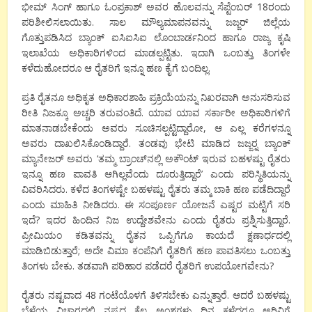
ಭೀಮ್ ಸಿಂಗ್ ಹಾಗೂ ಓಂಪ್ರಕಾಶ್ ಅವರ ಹೊಲವನ್ನು ಸೆಪ್ಟೆಂಬರ್ 18ರಂದು
ಪರಿಶೀಲಿಸಲಾಯಿತು. ಸಾಲ ಮೌಲ್ಯಮಾಪನವನ್ನು ಜಜ್ಜರ್ ಜಿಲ್ಲೆಯ
ಗೊತ್ತುಪಡಿಸಿದ ಬ್ಯಾಂಕ್ ಐಸಿಐಸಿಐ ಲೊಂಬಾರ್ಡನಿಂದ ಹಾಗೂ ರಾಜ್ಯ ಕೃಷಿ
ಇಲಾಖೆಯ ಅಧಿಕಾರಿಗಳಿಂದ ಮಾಡಲ್ಪಟ್ಟಿತು. ಇದಾಗಿ ಒಂಬತ್ತು ತಿಂಗಳೇ
ಕಳೆದುಹೋದರೂ ಆ ರೈತರಿಗೆ ಇನ್ನೂ ಹಣ ಕೈಗೆ ಬಂದಿಲ್ಲ.
ಪ್ರತಿ ರೈತನೂ ಅಧಿಕೃತ ಅಧಿಕಾರಶಾಹಿ ಪ್ರಕ್ರಿಯೆಯನ್ನು ನಿಖರವಾಗಿ ಅನುಸರಿಸುವ
ರೀತಿ ನಿಜಕ್ಕೂ ಅಚ್ಚರಿ ತರುವಂತಿದೆ. ಯಾವ ಯಾವ ಸರ್ಕಾರೀ ಅಧಿಕಾರಿಗಳಿಗೆ
ಮಾತನಾಡಬೇಕೆಂದು ಅವರು ಸೂಚಿಸಲ್ಪಟ್ಟಿದ್ದಾರೋ, ಆ ಎಲ್ಲ ಕರೆಗಳನ್ನೂ
ಅವರು ದಾಖಲಿಸಿಕೊಂಡಿದ್ದಾರೆ. ತಂಡವು ಭೇಟಿ ಮಾಡಿದ ಜಜ್ಜರ್‍ನ ಬ್ಯಾಂಕ್
ಮ್ಯಾನೇಜರ್ ಅವರು ‘ತಮ್ಮ ಬ್ರಾಂಚ್‍ನಲ್ಲಿ ಅಕೌಂಟ್ ಇರುವ ಬಹಳಷ್ಟು ರೈತರು
ಇನ್ನೂ ಹಣ ಪಾವತಿ ಆಗಿಲ್ಲವೆಂದು ದೂರುತ್ತಿದ್ದಾರೆ’ ಎಂದು ಪರಿಸ್ಥಿತಿಯನ್ನು
ವಿವರಿಸಿದರು. ಕಳೆದ ತಿಂಗಳಷ್ಟೇ ಬಹಳಷ್ಟು ರೈತರು ತಮ್ಮ ಬಾಕಿ ಹಣ ಪಡೆದಿದ್ದಾರೆ
ಎಂದು ಮಾಹಿತಿ ನೀಡಿದರು. ಈ ಸಂಪೂರ್ಣ ಯೋಜನೆ ಎಷ್ಟರ ಮಟ್ಟಿಗೆ ಸರಿ
ಇದೆ? ಇದರ ಹಿಂದಿನ ನಿಜ ಉದ್ದೇಶವೇನು ಎಂದು ರೈತರು ಪ್ರಶ್ನಿಸುತ್ತಿದ್ದಾರೆ.
ಪ್ರೀಮಿಯಂ ಕಡಿತವನ್ನು ರೈತನ ಒಪ್ಪಿಗೆಗೂ ಕಾಯದೆ ಕ್ಷಣಾರ್ಧದಲ್ಲಿ
ಮಾಡಿಬಿಡುತ್ತಾರೆ; ಅದೇ ವಿಮಾ ಕಂಪೆನಿಗೆ ರೈತರಿಗೆ ಹಣ ಪಾವತಿಸಲು ಒಂಬತ್ತು
ತಿಂಗಳು ಬೇಕು. ತಡವಾಗಿ ಪರಿಹಾರ ಪಡೆದರೆ ರೈತರಿಗೆ ಉಪಯೋಗವೇನು?
ರೈತರು ನಷ್ಟವಾದ 48 ಗಂಟೆಯೊಳಗೆ ತಿಳಿಸಬೇಕು ಎನ್ನುತ್ತಾರೆ. ಆದರೆ ಬಹಳಷ್ಟು
ಬೆಳೆಯ ವಿಚಾರದಲ್ಲಿ ನಷ್ಟದ ಕೆಲ ಅಂಶಗಳು ದಿನ ಕಳೆದರೂ ಅರಿವಿಗೆ