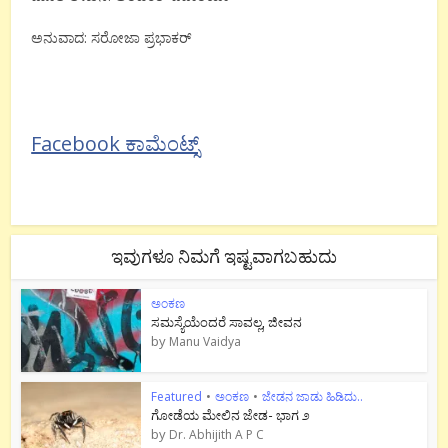
ಅನುವಾದ: ಸರೋಜಾ ಪ್ರಭಾಕರ್
Facebook ಕಾಮೆಂಟ್ಸ್
ಇವುಗಳೂ ನಿಮಗೆ ಇಷ್ಟವಾಗಬಹುದು
ಅಂಕಣ
ಸಮಸ್ಯೆಯೆಂದರೆ ಸಾವಲ್ಲ, ಜೀವನ
by
Manu Vaidya
Featured
•
ಅಂಕಣ
•
ಜೇಡನ ಜಾಡು ಹಿಡಿದು..
ಗೋಡೆಯ ಮೇಲಿನ ಜೇಡ- ಭಾಗ ೨
by
Dr. Abhijith A P C