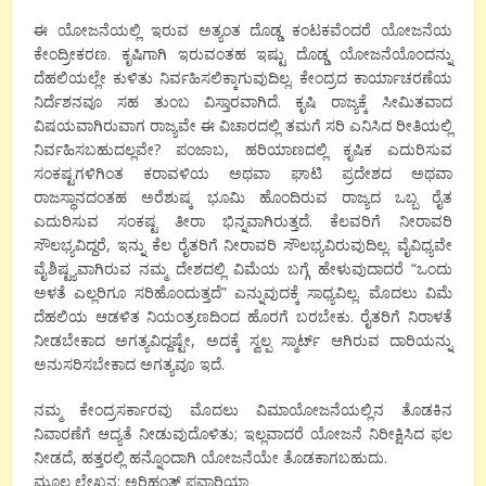
ಈ ಯೋಜನೆಯಲ್ಲಿ ಇರುವ ಅತ್ಯಂತ ದೊಡ್ಡ ಕಂಟಕವೆಂದರೆ ಯೋಜನೆಯ
ಕೇಂದ್ರೀಕರಣ. ಕೃಷಿಗಾಗಿ ಇರುವಂತಹ ಇಷ್ಟು ದೊಡ್ಡ ಯೋಜನೆಯೊಂದನ್ನು
ದೆಹಲಿಯಲ್ಲೇ ಕುಳಿತು ನಿರ್ವಹಿಸಲಿಕ್ಕಾಗುವುದಿಲ್ಲ. ಕೇಂದ್ರದ ಕಾರ್ಯಾಚರಣೆಯ
ನಿರ್ದೆಶನವೂ ಸಹ ತುಂಬ ವಿಸ್ತಾರವಾಗಿದೆ. ಕೃಷಿ ರಾಜ್ಯಕ್ಕೆ ಸೀಮಿತವಾದ
ವಿಷಯವಾಗಿರುವಾಗ ರಾಜ್ಯವೇ ಈ ವಿಚಾರದಲ್ಲಿ ತಮಗೆ ಸರಿ ಎನಿಸಿದ ರೀತಿಯಲ್ಲಿ
ನಿರ್ವಹಿಸಬಹುದಲ್ಲವೇ? ಪಂಜಾಬ, ಹರಿಯಾಣದಲ್ಲಿ ಕೃಷಿಕ ಎದುರಿಸುವ
ಸಂಕಷ್ಟಗಳಿಗಿಂತ ಕರಾವಳಿಯ ಅಥವಾ ಘಾಟಿ ಪ್ರದೇಶದ ಅಥವಾ
ರಾಜಸ್ಥಾನದಂತಹ ಅರೆಶುಷ್ಕ ಭೂಮಿ ಹೊಂದಿರುವ ರಾಜ್ಯದ ಒಬ್ಬ ರೈತ
ಎದುರಿಸುವ ಸಂಕಷ್ಟ ತೀರಾ ಭಿನ್ನವಾಗಿರುತ್ತದೆ. ಕೆಲವರಿಗೆ ನೀರಾವರಿ
ಸೌಲಭ್ಯವಿದ್ದರೆ, ಇನ್ನು ಕೆಲ ರೈತರಿಗೆ ನೀರಾವರಿ ಸೌಲಭ್ಯವಿರುವುದಿಲ್ಲ. ವೈವಿಧ್ಯವೇ
ವೈಶಿಷ್ಟ್ಯವಾಗಿರುವ ನಮ್ಮ ದೇಶದಲ್ಲಿ ವಿಮೆಯ ಬಗ್ಗೆ ಹೇಳುವುದಾದರೆ “ಒಂದು
ಅಳತೆ ಎಲ್ಲರಿಗೂ ಸರಿಹೊಂದುತ್ತದೆ” ಎನ್ನುವುದಕ್ಕೆ ಸಾಧ್ಯವಿಲ್ಲ. ಮೊದಲು ವಿಮೆ
ದೆಹಲಿಯ ಆಡಳಿತ ನಿಯಂತ್ರಣದಿಂದ ಹೊರಗೆ ಬರಬೇಕು. ರೈತರಿಗೆ ನಿರಾಳತೆ
ನೀಡಬೇಕಾದ ಅಗತ್ಯವಿದ್ದಷ್ಟೇ, ಅದಕ್ಕೆ ಸ್ವಲ್ಪ ಸ್ಮಾರ್ಟ್ ಆಗಿರುವ ದಾರಿಯನ್ನು
ಅನುಸರಿಸಬೇಕಾದ ಅಗತ್ಯವೂ ಇದೆ.
ನಮ್ಮ ಕೇಂದ್ರಸರ್ಕಾರವು ಮೊದಲು ವಿಮಾಯೋಜನೆಯಲ್ಲಿನ ತೊಡಕಿನ
ನಿವಾರಣೆಗೆ ಆದ್ಯತೆ ನೀಡುವುದೊಳಿತು; ಇಲ್ಲವಾದರೆ ಯೋಜನೆ ನಿರೀಕ್ಷಿಸಿದ ಫಲ
ನೀಡದೆ, ಹತ್ತರಲ್ಲಿ ಹನ್ನೊಂದಾಗಿ ಯೋಜನೆಯೇ ತೊಡಕಾಗಬಹುದು.
ಮೂಲ ಲೇಖನ: ಅರಿಹಂತ್ ಪವಾರಿಯಾ