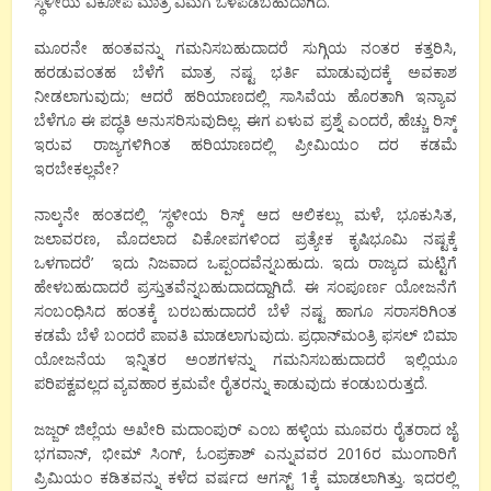
ಸ್ಥಳೀಯ ವಿಕೋಪ ಮಾತ್ರ ವಿಮೆಗೆ ಒಳಪಡಬಹುದಾಗಿದೆ.
ಮೂರನೇ ಹಂತವನ್ನು ಗಮನಿಸಬಹುದಾದರೆ ಸುಗ್ಗಿಯ ನಂತರ ಕತ್ತರಿಸಿ,
ಹರಡುವಂತಹ ಬೆಳೆಗೆ ಮಾತ್ರ ನಷ್ಟ ಭರ್ತಿ ಮಾಡುವುದಕ್ಕೆ ಅವಕಾಶ
ನೀಡಲಾಗುವುದು; ಆದರೆ ಹರಿಯಾಣದಲ್ಲಿ ಸಾಸಿವೆಯ ಹೊರತಾಗಿ ಇನ್ಯಾವ
ಬೆಳೆಗೂ ಈ ಪದ್ಧತಿ ಅನುಸರಿಸುವುದಿಲ್ಲ. ಈಗ ಏಳುವ ಪ್ರಶ್ನೆ ಎಂದರೆ, ಹೆಚ್ಚು ರಿಸ್ಕ್
ಇರುವ ರಾಜ್ಯಗಳಿಗಿಂತ ಹರಿಯಾಣದಲ್ಲಿ ಪ್ರೀಮಿಯಂ ದರ ಕಡಮೆ
ಇರಬೇಕಲ್ಲವೇ?
ನಾಲ್ಕನೇ ಹಂತದಲ್ಲಿ ‘ಸ್ಥಳೀಯ ರಿಸ್ಕ್ ಆದ ಆಲಿಕಲ್ಲು ಮಳೆ, ಭೂಕುಸಿತ,
ಜಲಾವರಣ, ಮೊದಲಾದ ವಿಕೋಪಗಳಿಂದ ಪ್ರತ್ಯೇಕ ಕೃಷಿಭೂಮಿ ನಷ್ಟಕ್ಕೆ
ಒಳಗಾದರೆ’ ಇದು ನಿಜವಾದ ಒಪ್ಪಂದವೆನ್ನಬಹುದು. ಇದು ರಾಜ್ಯದ ಮಟ್ಟಿಗೆ
ಹೇಳಬಹುದಾದರೆ ಪ್ರಸ್ತುತವೆನ್ನಬಹುದಾದದ್ದಾಗಿದೆ. ಈ ಸಂಪೂರ್ಣ ಯೋಜನೆಗೆ
ಸಂಬಂಧಿಸಿದ ಹಂತಕ್ಕೆ ಬರಬಹುದಾದರೆ ಬೆಳೆ ನಷ್ಟ ಹಾಗೂ ಸರಾಸರಿಗಿಂತ
ಕಡಮೆ ಬೆಳೆ ಬಂದರೆ ಪಾವತಿ ಮಾಡಲಾಗುವುದು. ಪ್ರಧಾನ್‍ಮಂತ್ರಿ ಫಸಲ್ ಬಿಮಾ
ಯೋಜನೆಯ ಇನ್ನಿತರ ಅಂಶಗಳನ್ನು ಗಮನಿಸಬಹುದಾದರೆ ಇಲ್ಲಿಯೂ
ಪರಿಪಕ್ವವಲ್ಲದ ವ್ಯವಹಾರ ಕ್ರಮವೇ ರೈತರನ್ನು ಕಾಡುವುದು ಕಂಡುಬರುತ್ತದೆ.
ಜಜ್ಜರ್ ಜಿಲ್ಲೆಯ ಅಖೇರಿ ಮದಾಂಪುರ್ ಎಂಬ ಹಳ್ಳಿಯ ಮೂವರು ರೈತರಾದ ಜೈ
ಭಗವಾನ್, ಭೀಮ್ ಸಿಂಗ್, ಓಂಪ್ರಕಾಶ್ ಎನ್ನುವವರ 2016ರ ಮುಂಗಾರಿಗೆ
ಪ್ರಿಮಿಯಂ ಕಡಿತವನ್ನು ಕಳೆದ ವರ್ಷದ ಆಗಸ್ಟ್ 1ಕ್ಕೆ ಮಾಡಲಾಗಿತ್ತು. ಇದರಲ್ಲಿ