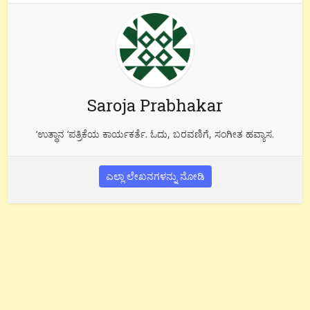
Saroja Prabhakar
‘ಉತ್ಥಾನ ‘ಪತ್ರಿಕೆಯ ಕಾರ್ಯಕರ್ತೆ. ಓದು, ಬರವಣಿಗೆ, ಸಂಗೀತ ಹವ್ಯಾಸ.
ಎಲ್ಲಾ ಲೇಖನಗಳನ್ನು ನೋಡಿ