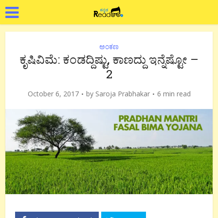
ಅಂಕಣ
ಕೃಷಿವಿಮೆ: ಕಂಡದ್ದಿಷ್ಟು, ಕಾಣದ್ದು ಇನ್ನೆಷ್ಟೋ –
2
October 6, 2017
by
Saroja Prabhakar
6 min read