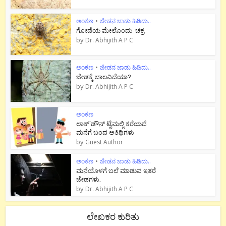
ಅಂಕಣ
•
ಜೇಡನ ಜಾಡು ಹಿಡಿದು..
ಗೋಡೆಯ ಮೇಲೊಂದು ಚಕ್ರ
by
Dr. Abhijith A P C
ಅಂಕಣ
•
ಜೇಡನ ಜಾಡು ಹಿಡಿದು..
ಜೇಡಕ್ಕೆ ಬಾಲವಿದೆಯಾ?
by
Dr. Abhijith A P C
ಅಂಕಣ
ಲಾಕ್`ಡೌನ್ ಟೈಮಲ್ಲಿ ಕರೆಯದೆ
ಮನೆಗೆ ಬಂದ ಅತಿಥಿಗಳು
by
Guest Author
ಅಂಕಣ
•
ಜೇಡನ ಜಾಡು ಹಿಡಿದು..
ಮನೆಯೊಳಗೆ ಬಲೆ ಮಾಡುವ ಇತರೆ
ಜೇಡಗಳು.
by
Dr. Abhijith A P C
ಲೇಖಕರ ಕುರಿತು