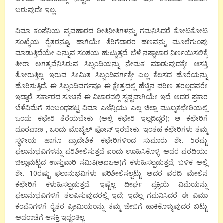
ಬರುವುದೇ ಇಲ್ಲ.
ವಿಮಾ ಕಂಪೆನಿಯ ವ್ಯವಹಾರದ ರೀತಿನೀತಿಗಳನ್ನು ಗಮನಿಸಿದರೆ ಕೋಟಿಕೋಟಿ
ಸಂಖ್ಯೆಯ ರೈತರನ್ನೂ, ಹಾಗೆಯೇ ತೆರಿಗೆದಾರರ ಹಣವನ್ನು ಮೂಲೆಗುಂಪು
ಮಾಡುತ್ತಿದೆಯೇ ಎನ್ನುವ ಸಂಶಯ ಹುಟ್ಟುತ್ತದೆ. ಬೆಳೆ ನಷ್ಟಾಚಾರ ನಿರ್ಣಯಿಸಲಿಕ್ಕೆ
ತೀರಾ ಅಗತ್ಯವೆನಿಸಿರುವ ಸಿಬ್ಬಂದಿಯನ್ನು ನೇಮಕ ಮಾಡುವುದಕ್ಕೇ ಆಸಕ್ತಿ
ತೋರುತ್ತಿಲ್ಲ. ಇರುವ ಸೀಮಿತ ಸಿಬ್ಬಂದಿವರ್ಗಕ್ಕೇ ಎಲ್ಲ ಕೆಲಸದ ಹೊರೆಯನ್ನು
ಹೊರಿಸುತ್ತಿದೆ. ಈ ಸಿಬ್ಬಂದಿವರ್ಗವೂ ಈ ಕ್ಷೇತ್ರದಲ್ಲಿ ಹೆಚ್ಚಿನ ಪರಿಣ ತರಲ್ಲದವರೇ
ಇದ್ದಾರೆ. ಸರ್ಕಾರದ ಸೂಚನೆ ಈ ವಿಚಾರದಲ್ಲಿ ಸ್ಪಷ್ಟವಾಗಿಯೇ ಇದೆ. ಅದರ ಪ್ರಕಾರ
ಬೆಳೆವಿಮೆಗೆ ಸಂಬಂಧಪಟ್ಟ ವಿಮಾ ಎಜೆನ್ಸಿಯು ಎಲ್ಲ ಜಿಲ್ಲಾ ಮುಖ್ಯಕಛೇರಿಯಲ್ಲಿ
ಒಂದು ಕಛೇರಿ ತೆರೆಯಬೇಕು (ಅಲ್ಲಿ ಕಛೇರಿ ಇಲ್ಲದಿದ್ದರೆ); ಆ ಕಛೇರಿಗೆ
ದೂರವಾಣ , ಒಂದು ಮೊಬೈಲ್ ಫೋನ್ ಇರಬೇಕು. ಇಂತಹ ಕಛೇರಿಗಳು ತಮ್ಮ
ಸ್ಥಳೀಯ ಹಾಗೂ ಪ್ರಾದೇಶಿಕ ಕಛೇರಿಗಳಿಂದ ಸುಮಾರು ಶೇ. 5ರಷ್ಟು
ಫಲಾನುಭವಿಗಳನ್ನು ಪರಿಶೀಲಿಸುತ್ತದೆ ಎಂದು ಊಹಿಸಿಕೊಳ್ಳಿ. ಅದರ ವರದಿಯು
ಜಿಲ್ಲಾಮಟ್ಟದ ಉಸ್ತುವಾರಿ ಸಮಿತಿ(ಆಐಒಅ)ಗೆ ಕಳುಹಿಸಲ್ಪಡುತ್ತದೆ; ಬಳಿಕ ಅಲ್ಲಿ
ಶೇ. 10ರಷ್ಟು ಫಲಾನುಭವಿಗಳು ಪರಿಶೀಲಿಸಲ್ಪಟ್ಟು ಅದರ ವರದಿ ಮೇಲಿನ
ಕಛೇರಿಗೆ ಕಳುಹಿಸಲ್ಪಡುತ್ತದೆ. ಇಷ್ಟೆಲ್ಲ ದೀರ್ಘ ಪ್ರಕ್ರಿಯೆ ವಿಮೆಯನ್ನು
ಫಲಾನುಭವಿಗಳಿಗೆ ತಲಪಿಸುವುದರಲ್ಲಿ ಇದೆ; ಇದೆಲ್ಲ ಗಮನಿಸಿದರೆ ಈ ವಿಮಾ
ಕಂಪೆನಿಗಳಿಗೆ ರೈತರ ಪ್ರೀಮಿಯಂನ್ನು ತಮ್ಮ ಜೇಬಿಗೆ ಹಾಕಿಕೊಳ್ಳುವುದರ ಬಿಟ್ಟು
ಅದರಾಚೆಗೆ ಆಸಕ್ತಿ ಇದ್ದಂತಿಲ್ಲ.