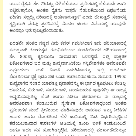
ಯಾವ ರೈತನು ಶೇ. 75ರಷ್ಟು ಬೆಳೆ ಬೆಳೆಯುವ ಪ್ರದೇಶದಲ್ಲಿ ಬೆಳೆಯದೇ ಹಾಗೇ
ಬಿಟ್ಟಿರುತ್ತಾನೋ, ಅಂತಹ ರೈತನು ‘ಬಿತ್ತನೆ/ ನೆಡುವಿಕೆಯಿಂದ ವಿಫಲ’ನೆಂದು
ಪರಿಗಣ ಸಲ್ಪಟ್ಟು ಪರಿಹಾರಕ್ಕೆ ಅರ್ಹನಾಗುತ್ತಾನೆ” ಎಂದು ಹೇಳುತ್ತದೆ. ಸರ್ಕಾರಕ್ಕೆ
ತೃಪ್ತಿಯಾಗಿ ನೆರವು ಪ್ರಕಟಿಸಲಿಕ್ಕೆ ಮೊದಲ ಹಂತದ ವಿಮೆಯಲ್ಲಿ ಯಾವುದೇ
ಅಂಶವೂ ಇರುವುದಿಲ್ಲವೆಂದಾಯಿತು.
ಎರಡನೇ ಹಂತದ ನಷ್ಟದ ವಿಮೆ ಕವರ್ ಗಮನಿಸಿದಾಗ ಇದು ಹರಿಯಾಣದಲ್ಲಿ
ಸಮಗ್ರವಾಗಿ ತೋರುತ್ತದೆ. ಗಮನಿಸಬೇಕಾದ ಸಂಗತಿಯೆಂದರೆ ಹರಿಯಾಣದಲ್ಲಿ
ಶೇ. 80ರಷ್ಟು ಕೃಷಿಭೂಮಿ ನೀರಾವರಿಗೆ ಒಳಪಟ್ಟಿದೆ. ಇಲ್ಲಿ ಪ್ರಾಕೃತಿಕ
ವಿಕೋಪಗಳಾದ ಬರ ಮತ್ತು ಶುಷ್ಕವಾಗುವಿಕೆಯ ಸನ್ನಿವೇಶಗಳೂ ಅಪರೂಪವೇ
ಎನ್ನಬಹುದು. ಮಳೆ ಕೊರತೆ ಎದುರಿಸಿದಾಗ್ಯೂ, ಇಲ್ಲಿ ಬರವೆಂದು
ಘೋಷಿಸಲಾಗದ್ದಕ್ಕೆ ಇದೂ ಸಹ ಒಂದು ಕಾರಣವಿರಬಹುದು. ಸುಮಾರು 1990ರ
ಮಧ್ಯಭಾಗದ ನಂತರ ಯಾವತ್ತೂ ಪ್ರವಾಹವನ್ನು ಈ ಭಾಗದ ಕೃಷಿಭೂಮಿ ಕಂಡಿಲ್ಲ.
ಭೂಕುಸಿತ, ಬಿರುಗಾಳಿ, ಸುಂಟರಗಾಳಿ, ಚಂಡಮಾರುತ ಇವುಗಳೆಲ್ಲ ಈ ರಾಜ್ಯಕ್ಕೆ
ಅನ್ವಯಿಸುವುದಿಲ್ಲ. ಬೆಂಕಿ ಹಾಗೂ ಸಿಡಿಲು ಪ್ರಕರಣಗಳು ಈ ರಾಜ್ಯದಲ್ಲಿ
ಅಪರೂಪವಾಗಿ ಕಂಡುಬರುವ ನೈಸರ್ಗಿಕ ವಿಕೋಪಗಳಾದ್ದರಿಂದ ಇಂತಹ
ಪ್ರಕರಣಗಳ ಮೇಲೆ ಪ್ರೀಮಿಯಂ ಮಾಡಿಸುವುದೇ ಅಪರೂಪ. ಇನ್ನು ಕೀಟಗಳ
ಹಾವಳಿ ಹಾಗೂ ರೋಗದಿಂದ ಬೆಳೆ ಹಾನಿಯಲ್ಲಿ ‘ಮಿತಿ ನಿರ್ಧರಿಸಲ್ಪಟ್ಟಿರದ
ತಡೆಯಬಹುದಾದ ಕಾರಣಗಳ’ ಅಡಿಯಲ್ಲಿ ತುಂಬ ಇಳಿಕೆ ಕಂಡುಬಂದಿದೆ;
ಹಾಗೂ ಇದೂ ಸಹ ಹೊರಗಿಡಲ್ಪಟ್ಟಿದೆ. ಹರಿಯಾಣದಲ್ಲಿ ಮುಳುಗಡೆಯೆನ್ನುವ