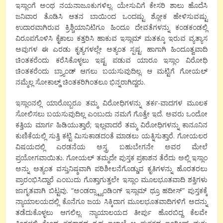
ಇಸ್ಲಾಂಗೆ ಅಂಥ ನಯನಾಜೂಕುಗಳಿಲ್ಲ. ಯೇಸುವಿಗೆ ಕೇಸರಿ ಶಾಲು ಹೊದೆಸಿ
ಜನಿವಾರ ತೊಡಿಸಿ ಆತನ ಬಾಯಿಂದ ಒಂದಷ್ಟು ಶ್ಲೋಕ ಹೇಳಿಸುವಷ್ಟು
ಉದಾರವಾಗಿರುವ ಕ್ರಿಶ್ಚಿಯಾನಿಟಿಗೂ ಹಿಂದೂ ದೇವತೆಗಳನ್ನು ಕಂಡಕಂಡಲ್ಲಿ
ವಿರೂಪಗೊಳಿಸಿ ಕೈಕಾಲು ಕತ್ತರಿಸಿ ಹಾಕುವ ಇಸ್ಲಾಮ್ ಮತಕ್ಕೂ ಇರುವ ವ್ಯತ್ಯಾಸ
ಅವುಗಳ ಈ ಎರಡು ಕೃತ್ಯಗಳಲ್ಲೇ ಅತ್ಯಂತ ಸ್ಪಷ್ಟ. ಹಾಗಾಗಿ ಹಿಂದೂತ್ವವಾದಿ
ಚಿಂತಕರೆಂದು ಕರೆಸಿಕೊಳ್ಳಲು ಇಷ್ಟ ಪಡುವ ಯಾರೂ ಇಸ್ಲಾಂ ವಿರೋಧಿ
ಚಿಂತಕರೆಂದು ಬ್ರ್ಯಾಂಡ್ ಆಗಲು ಬಯಸುವುದಿಲ್ಲ. ಆ ಮಟ್ಟಿಗೆ ಗೋಯಲ್
ನಮ್ಮೆಲ್ಲ ಸೋಕಾಲ್ಡ್ ಚಿಂತಕರಿಗಿಂತಲೂ ಭಿನ್ನರಾಗಿದ್ದರು.
ಇಸ್ಲಾಂನಲ್ಲಿ ಯಾರೊಬ್ಬರೂ ತಮ್ಮ ವಿರೋಧಿಗಳನ್ನು ತರ್ಕ-ವಾದಗಳ ಮೂಲಕ
ಸೋಲಿಸಲು ಬಯಸುವುದಿಲ್ಲ ಎಂಬುದು ನಮಗೆ ಗೊತ್ತೇ ಇದೆ. ಅವರು ಒಂದೋ
ಕತ್ತಿಯ ಮಾರ್ಗ ಹಿಡಿಯುತ್ತಾರೆ; ಇಲ್ಲವಾದರೆ ತಮ್ಮ ವಿರೋಧಿಗಳನ್ನು ಕಾನೂನಿನ
ಕುಣಿಕೆಯಲ್ಲಿ ಸುತ್ತಿ ಕಟ್ಟಿ ಮಿಸುಕಾಡದಂತೆ ಮಾಡಲು ಯತ್ನಿಸುತ್ತಾರೆ. ಗೋಯಲರ
ವಿಷಯದಲ್ಲಿ ಎರಡನೆಯ ಅಸ್ತ್ರ ಬಹುಬೇಗನೇ ಅವರ ಮೇಲೆ
ಪ್ರಯೋಗವಾಯಿತು. ಗೋಯಲ್ ತಮ್ಮದೇ ಪುಸ್ತಕ ಪ್ರಕಾಶನ ತೆರೆದು ಅಲ್ಲಿ ಇಸ್ಲಾಂ
ಅನ್ನು ಅತ್ಯಂತ ವಸ್ತುನಿಷ್ಠವಾಗಿ ಪರಿಶೀಲನೆಗೊಡ್ಡುವ ಕೃತಿಗಳನ್ನು ಹೊರತರಲು
ಪ್ರಾರಂಭಿಸಿದ್ದಾರೆ ಎಂಬುದು ಗೊತ್ತಾಗುತ್ತಲೇ ಇಸ್ಲಾಂ ಮೂಲಭೂತವಾದಿ ಶಕ್ತಿಗಳು
ಜಾಗೃತವಾಗಿ ಬಿಟ್ಟವು. “ಅಂಡರ್‍ಸ್ಟ್ಯಾಂಡಿಂಗ್ ಇಸ್ಲಾಮ್ ಥ್ರೂ ಹದೀಸ್” ಪುಸ್ತಕಕ್ಕೆ
ನ್ಯಾಯಾಲಯದಲ್ಲಿ ಕೊನೆಗೂ ಜಯ ಸಿಕ್ಕಿದಾಗ ಮೂಲಭೂತವಾದಿಗಳಿಗೆ ಅದನ್ನು
ತಡೆದುಕೊಳ್ಳಲು ಆಗಲಿಲ್ಲ. ನ್ಯಾಯಾಲಯದ ತೀರ್ಪು ಹೊರಬಿದ್ದ ಕೆಲವೇ