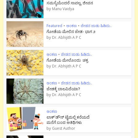
ಸಮಸ್ಯೆಯೆಂದರೆ ಸಾವಲ್ಲ, ಜೀವನ
by
Manu Vaidya
Featured
•
ಅಂಕಣ
•
ಜೇಡನ ಜಾಡು ಹಿಡಿದು..
ಗೋಡೆಯ ಮೇಲಿನ ಜೇಡ- ಭಾಗ ೨
by
Dr. Abhijith A P C
ಅಂಕಣ
•
ಜೇಡನ ಜಾಡು ಹಿಡಿದು..
ಗೋಡೆಯ ಮೇಲೊಂದು ಚಕ್ರ
by
Dr. Abhijith A P C
ಅಂಕಣ
•
ಜೇಡನ ಜಾಡು ಹಿಡಿದು..
ಜೇಡಕ್ಕೆ ಬಾಲವಿದೆಯಾ?
by
Dr. Abhijith A P C
ಅಂಕಣ
ಲಾಕ್`ಡೌನ್ ಟೈಮಲ್ಲಿ ಕರೆಯದೆ
ಮನೆಗೆ ಬಂದ ಅತಿಥಿಗಳು
by
Guest Author