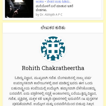
ಅಂಕಣ
•
ಜೇಡನ ಜಾಡು ಹಿಡಿದು..
ಮನೆಯೊಳಗೆ ಬಲೆ ಮಾಡುವ ಇತರೆ
ಜೇಡಗಳು.
by
Dr. Abhijith A P C
ಲೇಖಕರ ಕುರಿತು
Rohith Chakratheertha
ಓದಿದ್ದು ವಿಜ್ಞಾನ, ಮುಖ್ಯವಾಗಿ ಗಣಿತ. ಬೆಂಗಳೂರಿನಲ್ಲಿ ನಾಲ್ಕು ವರ್ಷ
ಉಪನ್ಯಾಸಕನಾಗಿ ಕಾಲೇಜುಗಳಲ್ಲಿ ಪಾಠ ಮಾಡಿದ್ದ ಇವರು ಈಗ ಒಂದು
ಬಹುರಾಷ್ಟ್ರೀಯ ಕಂಪೆನಿಯಲ್ಲಿ ಉದ್ಯೋಗಿ. ಹವ್ಯಾಸವಾಗಿ ಬೆಳೆಸಿಕೊಂಡದ್ದು
ಬರವಣಿಗೆ. ಐದು ಪತ್ರಿಕೆಗಳಲ್ಲಿ ಸದ್ಯಕ್ಕೆ ಅಂಕಣಗಳನ್ನು ಬರೆಯುತ್ತಿದ್ದು ವಿಜ್ಞಾನ,
ಗಣಿತ, ವ್ಯಕ್ತಿಚಿತ್ರ, ಮಕ್ಕಳ ಕತೆ ಇತ್ಯಾದಿ ಪ್ರಕಾರಗಳಲ್ಲಿ ಇದುವರೆಗೆ ೧೩ ಪುಸ್ತಕಗಳ
ಪ್ರಕಟಣೆಯಾಗಿವೆ. ಉದ್ಯೋಗ ಮತ್ತು ಬರವಣಿಗೆಯಿಂದ ಬಿಡುವು ಸಿಕ್ಕಾಗ