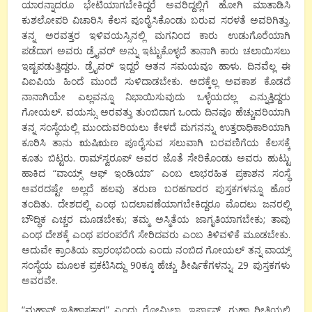
ಯಾರನ್ನಾದರೂ ಭೇಟಿಯಾಗಬೇಕಿದ್ದರೆ ಅವರಿದ್ದಲ್ಲಿಗೆ ಹೋಗಿ ಮಾತಾಡಿಸಿ
ಕುಶಲೋಪರಿ ವಿಚಾರಿಸಿ ಕೆಲಸ ಪೂರೈಸಿಕೊಂಡು ಬರುವ ಸರಳತೆ ಅವರಿಗಿತ್ತು.
ತನ್ನ ಅರವತ್ತರ ಇಳಿವಯಸ್ಸಿನಲ್ಲಿ ಮಗನಿಂದ ಕಾರು ಉಡುಗೊರೆಯಾಗಿ
ಪಡೆದಾಗ ಅವರು ಡ್ರೈವರ್ ಅನ್ನು ಇಟ್ಟುಕೊಳ್ಳದೆ ತಾನಾಗಿ ಕಾರು ಚಲಾಯಿಸಲು
ಇಷ್ಟಪಡುತ್ತಿದ್ದರು. ಡ್ರೈವರ್ ಇದ್ದರೆ ಆತನ ಸಮಯವೂ ಹಾಳು. ದಿನವೆಲ್ಲ ಈ
ವಿಐಪಿಯ ಹಿಂದೆ ಮುಂದೆ ಸುಳಿದಾಡಬೇಕು. ಅದಕ್ಕೆಲ್ಲ ಅವಕಾಶ ಕೊಡದೆ
ನಾನಾಗಿಯೇ ಎಲ್ಲವನ್ನೂ ನಿಭಾಯಿಸುವುದು ಒಳ್ಳೆಯದಲ್ಲ ಎನ್ನುತ್ತಿದ್ದರು
ಗೋಯಲ್. ವಯಸ್ಸು ಅರವತ್ತು ತುಂಬಿದಾಗ ಒಂದು ದಿನವೂ ಹೆಚ್ಚುವರಿಯಾಗಿ
ತನ್ನ ಸಂಸ್ಥೆಯಲ್ಲಿ ಮುಂದುವರಿಯಲು ಕೇಳದೆ ಮಗನನ್ನು ಉತ್ತರಾಧಿಕಾರಿಯಾಗಿ
ಕೂರಿಸಿ ತಾನು ಋಷಿಋಣ ಪೂರೈಸುವ ಸಲುವಾಗಿ ಬರವಣಿಗೆಯ ಕೆಲಸಕ್ಕೆ
ಕೂತು ಬಿಟ್ಟರು. ರಾಮ್‍ಸ್ವರೂಪ್ ಅವರ ಜೊತೆ ಸೇರಿಕೊಂಡು ಅವರು ಹುಟ್ಟು
ಹಾಕಿದ “ವಾಯ್ಸ್ ಆಫ್ ಇಂಡಿಯಾ” ಎಂಬ ಲಾಭರಹಿತ ಪ್ರಕಾಶನ ಸಂಸ್ಥೆ
ಅವರದಷ್ಟೇ ಅಲ್ಲದೆ ಹಲವು ತರುಣ ಬರಹಗಾರರ ಪುಸ್ತಕಗಳನ್ನೂ ಹೊರ
ತಂದಿತು. ದೇಶದಲ್ಲಿ ಎಂಥ ಬದಲಾವಣೆಯಾಗಬೇಕಿದ್ದರೂ ಮೊದಲು ಜನರಲ್ಲಿ
ಬೌದ್ಧಿಕ ಎಚ್ಚರ ಮೂಡಬೇಕು; ತಮ್ಮ ಅಸ್ಮಿತೆಯ ಜಾಗೃತಿಯಾಗಬೇಕು; ತಾವು
ಎಂಥ ದೇಶಕ್ಕೆ ಎಂಥ ಪರಂಪರೆಗೆ ಸೇರಿದವರು ಎಂಬ ತಿಳಿವಳಿಕೆ ಮೂಡಬೇಕು.
ಅದುವೇ ಕ್ರಾಂತಿಯ ಪ್ರಾರಂಭಬಿಂದು ಎಂದು ನಂಬಿದ ಗೋಯಲ್ ತನ್ನ ವಾಯ್ಸ್
ಸಂಸ್ಥೆಯ ಮೂಲಕ ಪ್ರಕಟಿಸಿದ್ದು 90ಕ್ಕೂ ಹೆಚ್ಚು ಶೀರ್ಷಿಕೆಗಳನ್ನು. 29 ಪುಸ್ತಕಗಳು
ಅವರವೇ.
“ಮಹಾನ್ ಇತಿಹಾಸಕಾರ” ಎಂದು ರೋಮಿಲಾ, ಇರ್ಫಾನ್, ಗುಹಾ ರೀತಿಯಲ್ಲಿ