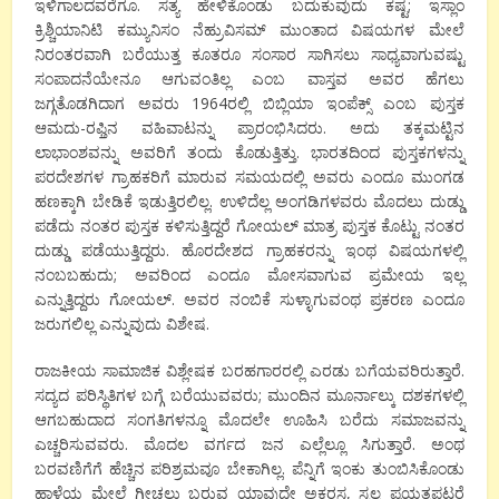
ಇಳಿಗಾಲದವರೆಗೂ. ಸತ್ಯ ಹೇಳಿಕೊಂಡು ಬದುಕುವುದು ಕಷ್ಟ; ಇಸ್ಲಾಂ
ಕ್ರಿಶ್ಚಿಯಾನಿಟಿ ಕಮ್ಯುನಿಸಂ ನೆಹ್ರುವಿಸಮ್ ಮುಂತಾದ ವಿಷಯಗಳ ಮೇಲೆ
ನಿರಂತರವಾಗಿ ಬರೆಯುತ್ತ ಕೂತರೂ ಸಂಸಾರ ಸಾಗಿಸಲು ಸಾಧ್ಯವಾಗುವಷ್ಟು
ಸಂಪಾದನೆಯೇನೂ ಆಗುವಂತಿಲ್ಲ ಎಂಬ ವಾಸ್ತವ ಅವರ ಹೆಗಲು
ಜಗ್ಗತೊಡಗಿದಾಗ ಅವರು 1964ರಲ್ಲಿ ಬಿಬ್ಲಿಯಾ ಇಂಪೆಕ್ಸ್ ಎಂಬ ಪುಸ್ತಕ
ಆಮದು-ರಫ್ತಿನ ವಹಿವಾಟನ್ನು ಪ್ರಾರಂಭಿಸಿದರು. ಅದು ತಕ್ಕಮಟ್ಟಿನ
ಲಾಭಾಂಶವನ್ನು ಅವರಿಗೆ ತಂದು ಕೊಡುತ್ತಿತ್ತು. ಭಾರತದಿಂದ ಪುಸ್ತಕಗಳನ್ನು
ಪರದೇಶಗಳ ಗ್ರಾಹಕರಿಗೆ ಮಾರುವ ಸಮಯದಲ್ಲಿ ಅವರು ಎಂದೂ ಮುಂಗಡ
ಹಣಕ್ಕಾಗಿ ಬೇಡಿಕೆ ಇಡುತ್ತಿರಲಿಲ್ಲ. ಉಳಿದೆಲ್ಲ ಅಂಗಡಿಗಳವರು ಮೊದಲು ದುಡ್ಡು
ಪಡೆದು ನಂತರ ಪುಸ್ತಕ ಕಳಿಸುತ್ತಿದ್ದರೆ ಗೋಯಲ್ ಮಾತ್ರ ಪುಸ್ತಕ ಕೊಟ್ಟು ನಂತರ
ದುಡ್ಡು ಪಡೆಯುತ್ತಿದ್ದರು. ಹೊರದೇಶದ ಗ್ರಾಹಕರನ್ನು ಇಂಥ ವಿಷಯಗಳಲ್ಲಿ
ನಂಬಬಹುದು; ಅವರಿಂದ ಎಂದೂ ಮೋಸವಾಗುವ ಪ್ರಮೇಯ ಇಲ್ಲ
ಎನ್ನುತ್ತಿದ್ದರು ಗೋಯಲ್. ಅವರ ನಂಬಿಕೆ ಸುಳ್ಳಾಗುವಂಥ ಪ್ರಕರಣ ಎಂದೂ
ಜರುಗಲಿಲ್ಲ ಎನ್ನುವುದು ವಿಶೇಷ.
ರಾಜಕೀಯ ಸಾಮಾಜಿಕ ವಿಶ್ಲೇಷಕ ಬರಹಗಾರರಲ್ಲಿ ಎರಡು ಬಗೆಯವರಿರುತ್ತಾರೆ.
ಸದ್ಯದ ಪರಿಸ್ಥಿತಿಗಳ ಬಗ್ಗೆ ಬರೆಯುವವರು; ಮುಂದಿನ ಮೂರ್ನಾಲ್ಕು ದಶಕಗಳಲ್ಲಿ
ಆಗಬಹುದಾದ ಸಂಗತಿಗಳನ್ನೂ ಮೊದಲೇ ಊಹಿಸಿ ಬರೆದು ಸಮಾಜವನ್ನು
ಎಚ್ಚರಿಸುವವರು. ಮೊದಲ ವರ್ಗದ ಜನ ಎಲ್ಲೆಲ್ಲೂ ಸಿಗುತ್ತಾರೆ. ಅಂಥ
ಬರವಣಿಗೆಗೆ ಹೆಚ್ಚಿನ ಪರಿಶ್ರಮವೂ ಬೇಕಾಗಿಲ್ಲ. ಪೆನ್ನಿಗೆ ಇಂಕು ತುಂಬಿಸಿಕೊಂಡು
ಹಾಳೆಯ ಮೇಲೆ ಗೀಚಲು ಬರುವ ಯಾವುದೇ ಅಕ್ಷರಸ್ಥ, ಸ್ವಲ್ಪ ಪ್ರಯತ್ನಪಟ್ಟರೆ