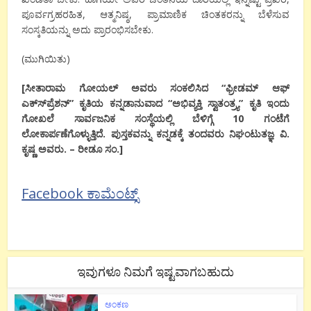
ಪೂರ್ವಗ್ರಹರಹಿತ, ಆತ್ಮನಿಷ್ಠ, ಪ್ರಾಮಾಣಿಕ ಚಿಂತಕರನ್ನು ಬೆಳೆಸುವ
ಸಂಸ್ಕತಿಯನ್ನು ಅದು ಪ್ರಾರಂಭಿಸಬೇಕು.
(ಮುಗಿಯಿತು)
[ಸೀತಾರಾಮ ಗೋಯಲ್ ಅವರು ಸಂಕಲಿಸಿದ “ಫ್ರೀಡಮ್ ಆಫ್
ಎಕ್ಸ್‍ಪ್ರೆಶನ್” ಕೃತಿಯ ಕನ್ನಡಾನುವಾದ “ಅಭಿವ್ಯಕ್ತಿ ಸ್ವಾತಂತ್ರ್ಯ” ಕೃತಿ ಇಂದು
ಗೋಖಲೆ ಸಾರ್ವಜನಿಕ ಸಂಸ್ಥೆಯಲ್ಲಿ ಬೆಳಿಗ್ಗೆ 10 ಗಂಟೆಗೆ
ಲೋಕಾರ್ಪಣೆಗೊಳ್ಳುತ್ತಿದೆ. ಪುಸ್ತಕವನ್ನು ಕನ್ನಡಕ್ಕೆ ತಂದವರು ನಿಘಂಟುತಜ್ಞ ವಿ.
ಕೃಷ್ಣ ಅವರು. – ರೀಡೂ ಸಂ.]
Facebook ಕಾಮೆಂಟ್ಸ್
ಇವುಗಳೂ ನಿಮಗೆ ಇಷ್ಟವಾಗಬಹುದು
ಅಂಕಣ