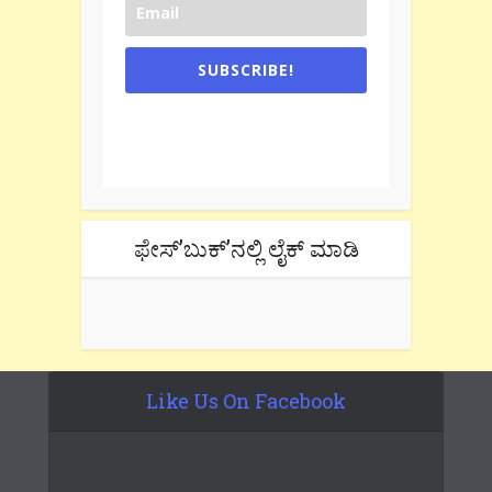
SUBSCRIBE!
One e-mail a week. We don't spam.
Don't forget to check the promotional
tab if you are using gmail.
ಫೇಸ್’ಬುಕ್’ನಲ್ಲಿ ಲೈಕ್ ಮಾಡಿ
Like Us On Facebook