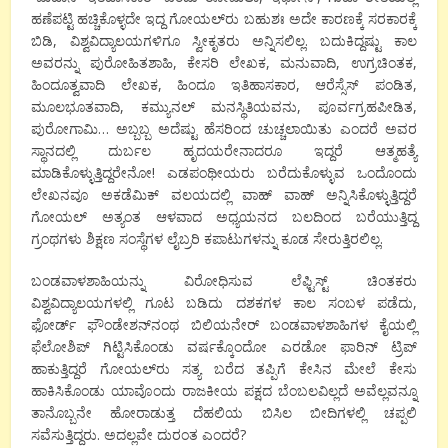
ಹಣೆಪಟ್ಟಿ ಹಚ್ಚಿಕೊಳ್ಳದೇ ಇದ್ದ ಗೋಯಲ್‍ರು ಬಹುಶಃ ಅದೇ ಕಾರಣಕ್ಕೆ ಸರಕಾರಕ್ಕೆ
ಬಿಡಿ, ವಿಶ್ವವಿದ್ಯಾಲಯಗಳಿಗೂ ಸ್ವೀಕೃತರು ಅನ್ನಿಸಲಿಲ್ಲ. ಬದುಕಿದ್ದಷ್ಟು ಕಾಲ
ಅವರನ್ನು ಪುರೋಹಿತಶಾಹಿ, ಕೇಸರಿ ಲೇಖಕ, ಮನುವಾದಿ, ಉಗ್ರಚಿಂತಕ,
ಹಿಂದೂತ್ವವಾದಿ ಲೇಖಕ, ಹಿಂದೂ ಇತಿಹಾಸಕಾರ, ಆರೆಸ್ಸೆಸ್ ಪಂಡಿತ,
ಮೂಲಭೂತವಾದಿ, ಕಮ್ಯುನಲ್ ಮನಸ್ಥಿತಿಯವನು, ಪೂರ್ವಗ್ರಹಪೀಡಿತ,
ಪುರೋಗಾಮಿ… ಅಬ್ಬಬ್ಬ ಅದೆಷ್ಟು ಹೆಸರಿಂದ ಚುಚ್ಚಲಾಯಿತು ಎಂದರೆ ಅವರ
ಸ್ಥಾನದಲ್ಲಿ ದುರ್ಬಲ ಹೃದಯರೇನಾದರೂ ಇದ್ದರೆ ಆತ್ಮಹತ್ಯೆ
ಮಾಡಿಕೊಳ್ಳುತ್ತಿದ್ದರೇನೋ! ಎಡಪಂಥೀಯರು ಬರೆದುಕೊಳ್ಳುವ ಒಂದೊಂದು
ಲೇಖನವೂ ಅಕಡೆಮಿಕ್ ವಲಯದಲ್ಲಿ ವಾಹ್ ವಾಹ್ ಅನ್ನಿಸಿಕೊಳ್ಳುತ್ತಿದ್ದರೆ
ಗೋಯಲ್ ಅತ್ಯಂತ ಆಳವಾದ ಅಧ್ಯಯನದ ಬಲದಿಂದ ಬರೆಯುತ್ತಿದ್ದ
ಗ್ರಂಥಗಳು ಶಿಕ್ಷಣ ಸಂಸ್ಥೆಗಳ ಲೈಬ್ರರಿ ಕಪಾಟುಗಳನ್ನು ಕೂಡ ಸೇರುತ್ತಿರಲಿಲ್ಲ.
ಬಂಡವಾಳಶಾಹಿಯನ್ನು ವಿರೋಧಿಸುವ ಲೆಫ್ಟಿಸ್ಟ್ ಚಿಂತಕರು
ವಿಶ್ವವಿದ್ಯಾಲಯಗಳಲ್ಲಿ ಗೂಟ ಬಡಿದು ದಶಕಗಳ ಕಾಲ ಸಂಬಳ ಪಡೆದು,
ಫೋರ್ಡ್ ಫೌಂಡೇಶನ್‍ನಂಥ ಬಿಲಿಯನೇರ್ ಬಂಡವಾಳಶಾಹಿಗಳ ಕೈಯಲ್ಲಿ
ಫೆಲೋಶಿಪ್ ಗಿಟ್ಟಿಸಿಕೊಂಡು ವರ್ಷಕ್ಕೊಂದೋ ಎರಡೋ ಫಾರಿನ್ ಟ್ರಿಪ್
ಹಾಕುತ್ತಿದ್ದರೆ ಗೋಯಲ್‍ರು ಸತ್ಯ ಬರೆದ ತಪ್ಪಿಗೆ ಕೇಸಿನ ಮೇಲೆ ಕೇಸು
ಹಾಕಿಸಿಕೊಂಡು ಯಾವೊಂದು ರಾಜಕೀಯ ಪಕ್ಷದ ಬೆಂಬಲವಿಲ್ಲದೆ ಅವೆಲ್ಲವನ್ನೂ
ತಾನೊಬ್ಬನೇ ಹೋರಾಡುತ್ತ ದೆಹಲಿಯ ಬಿಸಿಲ ಬೀದಿಗಳಲ್ಲಿ ಚಪ್ಪಲಿ
ಸವೆಸುತ್ತಿದ್ದರು. ಅದಲ್ಲವೇ ದುರಂತ ಎಂದರೆ?