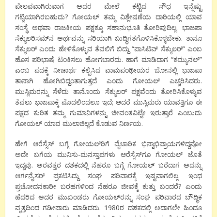
ಪೇಲವವಾಗಿರುವಾಗ ಅದರ ಮೇಲೆ ಕಟ್ಟಿದ ಸೌಧ ಇನ್ನೆಷ್ಟು
ಗಟ್ಟಿಯಾಗಿರಬಹುದು? ಗೋಯಲ್ ತಮ್ಮ ವಿಶ್ಲೇಷಣೆಯ ದಾರಿಯಲ್ಲಿ ಯಾವ
ಸಂಸ್ಥೆ ಅಥವಾ ರಾಜಕೀಯ ಪಕ್ಷಕ್ಕೂ ಸಹಾನುಭೂತಿ ತೋರಿವುದಿಲ್ಲ. ಭಾಜಪಾ
ಸೆಕ್ಯುಲರಿಸಮ್‍ನ ಅರ್ಥವನ್ನು ಸರಿಯಾಗಿ ಬುದ್ಧಿಗತಗೊಳಿಸಿಕೊಳ್ಳಬೇಕು. ತಾನೂ
ಸೆಕ್ಯುಲರ್ ಎಂದು ಹೇಳಿಕೊಳ್ಳುವ ತೆವಲಿಗೆ ಬಿದ್ದು “ಪಾಸಿಟಿವ್ ಸೆಕ್ಯುಲರ್” ಎಂಬ
ಹೊಸ ಪರಿಭಾಷೆ ಟಂಕಿಸಲು ಹೋಗಬಾರದು. ಹಾಗೆ ಮಾಡಿದಾಗ “ಕಮ್ಯುನಲ್”
ಎಂಬ ಪದಕ್ಕೆ ನೀಚಾರ್ಥ ಕಲ್ಪಿಸಿದ ವಾಮಪಂಥೀಯರ ಬೋನಲ್ಲಿ ಭಾಜಪಾ
ತಾನಾಗಿ ಹೋಗಿಬಿದ್ದಂತಾಗುತ್ತದೆ ಎಂದು ಗೋಯಲ್ ಎಚ್ಚರಿಸಿದರು.
ಮುಸ್ಲಿಮರನ್ನು ಸೆಳೆದು ತಾನೊಂದು ಸೆಕ್ಯುಲರ್ ಪಕ್ಷವೆಂದು ತೋರಿಸಿಕೊಳ್ಳುವ
ತೆವಲು ಭಾಜಪಾಕ್ಕೆ ಮೊದಲಿಂದಲೂ ಇದೆ; ಆದರೆ ಮುಸ್ಲಿಮರು ಯಾವತ್ತಿಗೂ ಈ
ಪಕ್ಷದ ಕುರಿತ ತಮ್ಮ ಗುಮಾನಿಗಳನ್ನು ಜೀವಂತವಿಟ್ಟೇ ಇರುತ್ತಾರೆ ಎಂಬುದು
ಗೋಯಲ್ ಯಾವ ಮುಲಾಜಿಲ್ಲದೆ ಕೊಡುವ ನಿರ್ಣಯ.
ಹೇಗೆ ಆರೆಸ್ಸೆಸ್ ಬಗ್ಗೆ ಗೋಯಲ್‍ರಿಗೆ ವೈಚಾರಿಕ ಭಿನ್ನಾಭಿಪ್ರಾಯಗಳಿದ್ದವೋ
ಅದೇ ಬಗೆಯ ಮುನಿಸು-ಮನಸ್ತಾಪಗಳು ಆರೆಸ್ಸೆಸ್‍ಗೂ ಗೋಯಲ್ ಜೊತೆ
ಇದ್ದವು. ಅರವತ್ತರ ದಶಕದಲ್ಲಿ ನೆಹರೂ ಬಗ್ಗೆ ಗೋಯಲ್ ಬರೆದಾಗ ಅದನ್ನು
ಆರ್ಗನೈಸರ್ ಪ್ರಕಟಿಸಿದ್ದು ಸಂಘ ಪರಿವಾರಕ್ಕೆ ಇಷ್ಟವಾಗಲಿಲ್ಲ. ಇಂಥ
ಪ್ರಚೋದನಕಾರೀ ಬರಹಗಳಿಂದ ನೆಹರೂ ಜೀವಕ್ಕೆ ಕುತ್ತು ಬಂದರೆ? ಎಂದು
ಹೆದರಿದ ಅದರ ಮುಖಂಡರು ಗೋಯಲ್‍ರನ್ನು ಸಂಘ ಪರಿವಾರದ ಬೌದ್ಧಿಕ
ವೃತ್ತದಿಂದ ಗಡೀಪಾರು ಮಾಡಿದರು. 1980ರ ದಶಕದಲ್ಲಿ ಅದಾಗಲೇ ಹಿಂದೂ