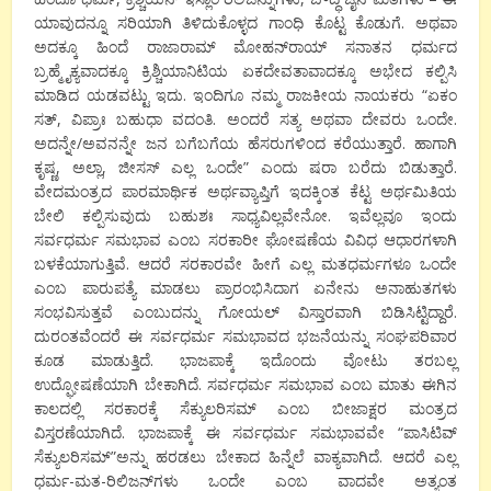
ಯಾವುದನ್ನೂ ಸರಿಯಾಗಿ ತಿಳಿದುಕೊಳ್ಳದ ಗಾಂಧಿ ಕೊಟ್ಟ ಕೊಡುಗೆ. ಅಥವಾ
ಅದಕ್ಕೂ ಹಿಂದೆ ರಾಜಾರಾಮ್ ಮೋಹನ್‍ರಾಯ್ ಸನಾತನ ಧರ್ಮದ
ಬ್ರಹ್ಮೈಕ್ಯವಾದಕ್ಕೂ ಕ್ರಿಶ್ಚಿಯಾನಿಟಿಯ ಏಕದೇವತಾವಾದಕ್ಕೂ ಅಭೇದ ಕಲ್ಪಿಸಿ
ಮಾಡಿದ ಯಡವಟ್ಟು ಇದು. ಇಂದಿಗೂ ನಮ್ಮ ರಾಜಕೀಯ ನಾಯಕರು “ಏಕಂ
ಸತ್, ವಿಪ್ರಾಃ ಬಹುಧಾ ವದಂತಿ. ಅಂದರೆ ಸತ್ಯ ಅಥವಾ ದೇವರು ಒಂದೇ.
ಅದನ್ನೇ/ಅವನನ್ನೇ ಜನ ಬಗೆಬಗೆಯ ಹೆಸರುಗಳಿಂದ ಕರೆಯುತ್ತಾರೆ. ಹಾಗಾಗಿ
ಕೃಷ್ಣ, ಅಲ್ಲಾ, ಜೀಸಸ್ ಎಲ್ಲ ಒಂದೇ” ಎಂದು ಷರಾ ಬರೆದು ಬಿಡುತ್ತಾರೆ.
ವೇದಮಂತ್ರದ ಪಾರಮಾರ್ಥಿಕ ಅರ್ಥವ್ಯಾಪ್ತಿಗೆ ಇದಕ್ಕಿಂತ ಕೆಟ್ಟ ಅರ್ಥಮಿತಿಯ
ಬೇಲಿ ಕಲ್ಪಿಸುವುದು ಬಹುಶಃ ಸಾಧ್ಯವಿಲ್ಲವೇನೋ. ಇವೆಲ್ಲವೂ ಇಂದು
ಸರ್ವಧರ್ಮ ಸಮಭಾವ ಎಂಬ ಸರಕಾರೀ ಘೋಷಣೆಯ ವಿವಿಧ ಆಧಾರಗಳಾಗಿ
ಬಳಕೆಯಾಗುತ್ತಿವೆ. ಆದರೆ ಸರಕಾರವೇ ಹೀಗೆ ಎಲ್ಲ ಮತಧರ್ಮಗಳೂ ಒಂದೇ
ಎಂಬ ಪಾರುಪತ್ಯೆ ಮಾಡಲು ಪ್ರಾರಂಭಿಸಿದಾಗ ಏನೇನು ಅನಾಹುತಗಳು
ಸಂಭವಿಸುತ್ತವೆ ಎಂಬುದನ್ನು ಗೋಯಲ್ ವಿಸ್ತಾರವಾಗಿ ಬಿಡಿಸಿಟ್ಟಿದ್ದಾರೆ.
ದುರಂತವೆಂದರೆ ಈ ಸರ್ವಧರ್ಮ ಸಮಭಾವದ ಭಜನೆಯನ್ನು ಸಂಘಪರಿವಾರ
ಕೂಡ ಮಾಡುತ್ತಿದೆ. ಭಾಜಪಾಕ್ಕೆ ಇದೊಂದು ವೋಟು ತರಬಲ್ಲ
ಉದ್ಘೋಷಣೆಯಾಗಿ ಬೇಕಾಗಿದೆ. ಸರ್ವಧರ್ಮ ಸಮಭಾವ ಎಂಬ ಮಾತು ಈಗಿನ
ಕಾಲದಲ್ಲಿ ಸರಕಾರಕ್ಕೆ ಸೆಕ್ಯುಲರಿಸಮ್ ಎಂಬ ಬೀಜಾಕ್ಷರ ಮಂತ್ರದ
ವಿಸ್ತರಣೆಯಾಗಿದೆ. ಭಾಜಪಾಕ್ಕೆ ಈ ಸರ್ವಧರ್ಮ ಸಮಭಾವವೇ “ಪಾಸಿಟಿವ್
ಸೆಕ್ಯುಲರಿಸಮ್”ಅನ್ನು ಹರಡಲು ಬೇಕಾದ ಹಿನ್ನೆಲೆ ವಾಕ್ಯವಾಗಿದೆ. ಆದರೆ ಎಲ್ಲ
ಧರ್ಮ-ಮತ-ರಿಲಿಜನ್‍ಗಳು ಒಂದೇ ಎಂಬ ವಾದವೇ ಅತ್ಯಂತ