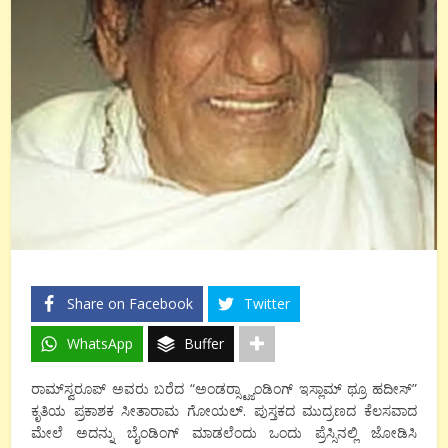
Share on Facebook
Twitter
WhatsApp
Buffer
ರಾಮ್‍ಸ್ವರೂಪ್ ಅವರು ಬರೆದ “ಅಂಡರ್‍ಸ್ಟ್ಯಾಂಡಿಂಗ್ ಇಸ್ಲಾಮ್ ಥ್ರೂ ಹದೀಸ್”
ಕೃತಿಯ ಪ್ರಕಾಶಕ ಸೀತಾರಾಮ ಗೋಯಲ್. ಪುಸ್ತಕದ ಮುದ್ರಣದ ಕೆಲಸವಾದ
ಮೇಲೆ ಅದನ್ನು ಬೈಂಡಿಂಗ್ ಮಾಡಲೆಂದು ಒಂದು ಪ್ರೆಸ್ಸಿನಲ್ಲಿ ಜೋಡಿಸಿ