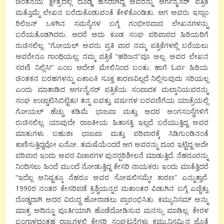
ಚಿಂತನೆಯ ಕ್ಷೇತ್ರದಲ್ಲಿ ದೊಡ್ಡ ಹೆಸರಾಗಿದ್ದ ಅವರನ್ನು ಆರ್ಗನೈಸರ್ ಪತ್ರಿಕೆ
ಮತ್ತೊಮ್ಮೆ ಲೇಖನ ಬರೆದುಕೊಡುವಂತೆ ಕೇಳಿಕೊಂಡಿತು. ಆಗ ಅವರು ಇಸ್ಲಾಂ
ರಿಲಿಜನ್ ಒಳಗಿನ ಸಮಸ್ಯೆಗಳ ಬಗ್ಗೆ ಗಂಭೀರವಾದ ಲೇಖನಗಳನ್ನು
ಬರೆಯತೊಡಗಿದರು. ಆದರೆ ಅದು ಕೂಡ ಸಂಘ ಪರಿವಾರದ ಹಿರಿಯರಿಗೆ
ರುಚಿಸಲಿಲ್ಲ. “ಗೋಯಲ್ ಅವರು ಪ್ರತಿ ವಾರ ನಮ್ಮ ಪತ್ರಿಕೆಗಳಲ್ಲಿ ಬರೆಯಲು
ಅವರೇನೂ ಗಾಂಧಿಯಲ್ಲ; ನಮ್ಮ ಪತ್ರಿಕೆ “ಹರಿಜನ”ವೂ ಅಲ್ಲ. ಅವರ ಲೇಖನ
ಸರಣಿ ನಿಲ್ಲಿಸಿ!” ಎಂಬ ಆದೇಶ ಮೇಲಿನಿಂದ ಬಂತು. ಹಾಗೆ ಓರ್ವ ಹಿರಿಯ
ಚಿಂತಕನ ಬರಹಗಳನ್ನು ಏಕಾಏಕಿ ಸೂಕ್ತ ಕಾರಣವಿಲ್ಲದೆ ನಿಲ್ಲಿಸುವುದು ಸರಿಯಲ್ಲ
ಎಂದು ಮಾತಾಡಿದ ಆರ್ಗನೈಸರ್ ಪತ್ರಿಕೆಯ ಸಂಪಾದಕ ಮಲ್ಕಾನಿಯವರನ್ನು
ಸಂಘ ಉಚ್ಚಾಟಿಸಿಬಿಟ್ಟಿತು! ತನ್ನ ಐವತ್ತು ವರ್ಷಗಳ ಬರವಣಿಗೆಯ ಯಾತ್ರೆಯಲ್ಲಿ
ಗೋಯಲ್ ಹೆಚ್ಚು ಕಡಿಮೆ ಭಾಜಪಾ ಮತ್ತು ಅದರ ಅಂಗಸಂಸ್ಥೆಗಳಿಗೆ
ರುಚಿಸಲಿಲ್ಲ. ಯಾವುದೇ ರಾಜಕೀಯ ಹಿತಾಸಕ್ತಿ ಇಲ್ಲದೆ ಬರೆಯುತ್ತಿದ್ದ ಅವರ
ಮಾತುಗಳು ಬಹುಶಃ ಭಾಜಪಾ ಮತ್ತು ಪರಿವಾರಕ್ಕೆ ಸಿಡಿಗುಂಡಿನಂತೆ
ಕಾಣಿಸುತ್ತಿದ್ದವೋ ಏನೋ. ತಮಷೆಯೆಂದರೆ ಆಗ ಅವರನ್ನು ದೂರ ಇಟ್ಟಿದ್ದ ಅದೇ
ಪರಿವಾರ ಇಂದು ಅವರ ವಿಚಾರಗಳ ಪುನರ್‍ಪರಿಶೀಲನೆ ಮಾಡುತ್ತಿದೆ. ನೆಹರೂರನ್ನು
ನಿಂದಿಸಲು ಹಿಂದೆ ಮುಂದೆ ನೋಡುತ್ತಿದ್ದ ಕೇಸರಿ ನಾಯಕರು ಇಂದು ಮಾತೆತ್ತಿದರೆ
“ಇದೆಲ್ಲ ಅನಿಷ್ಟಕ್ಕೂ ನೆಹರೂ ಅವರ ಸೋಷಲಿಸಮ್ಮೇ ಕಾರಣ” ಎನ್ನುತ್ತಾರೆ.
1990ರ ನಂತರ ಕೇಸರಿಪಡೆ ಕ್ರಿಶ್ಚಿಯನ್ನರ ಮತಾಂತರ ಪಿಡುಗಿನ ಬಗ್ಗೆ ಎಚ್ಚೆತ್ತು
ದೊಡ್ಡದಾಗಿ ಅದರ ವಿರುದ್ಧ ಹೋರಾಡಲು ಪ್ರಾರಂಭಿಸಿತು. ಕಮ್ಯುನಿಸಮ್ ಅನ್ನು
ಮಾತ್ರ ಅದಿನ್ನೂ ಪೂರ್ತಿಯಾಗಿ ಹೊಡೆದೋಡಿಸುವ ಮನಸ್ಸು ಮಾಡಿಲ್ಲ. ಕೇರಳ
ಬಂಗಾಳದಂತಹ ರಾಜ್ಯಗಳಲ್ಲಿ ಕೇಸರಿ ಸಂಘಟನೆಗಳು ಕಮ್ಯುನಿಸಮ್ಮಿನ ಜೊತೆ