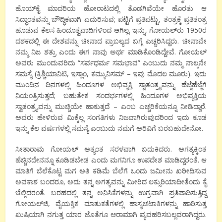
ಹೊಯ್‍ಕೈ ಮಾದರಿಯ ಹೋರಾಟದಲ್ಲಿ ತೊಡಗಿವೆಯೇ ಹೊರತು ಆ
ಸಿದ್ಧಾಂತವನ್ನು ಬೌದ್ಧಿಕವಾಗಿ ಎದುರಿಸುವ; ಪಟ್ಟಿಗೆ ಪ್ರತಿಪಟ್ಟು, ತಂತ್ರಕ್ಕೆ ಪ್ರತಿತಂತ್ರ
ಹೂಡುವ ಕೆಲಸ ಹಿಂದೂತ್ವವಾದಿಗಳಿಂದ ಆಗಿಲ್ಲ. ಇನ್ನು, ಗೋಯಲ್‍ರು 1950ರ
ದಶಕದಲ್ಲಿ ಈ ದೇಶವನ್ನು ಚೀನಾದ ಪ್ರಾಬಲ್ಯದ ಬಗ್ಗೆ ಎಚ್ಚರಿಸಿದ್ದರು. ಚೀನಾವೇ
ನಮ್ಮ ನಿಜ ಶತ್ರು ಎಂದು ಈಗ ನಾವು ಅರ್ಥ ಮಾಡಿಕೊಂಡಿದ್ದೇವೆ. ಗೋಯಲ್
ಅವರು ಮುಂದುವರಿದು “ಸರ್ವಧರ್ಮ ಸಮಭಾವ” ಎಂಬುದು ನಮ್ಮ ನಾಲ್ಕನೇ
ಸಮಸ್ಯೆ (ಕ್ರಿಶ್ಚಿಯಾನಿಟಿ, ಇಸ್ಲಾಂ, ಕಮ್ಯುನಿಸಮ್ – ಇವು ಮೊದಲ ಮೂರು). ಇದು
ಮುಂದಿನ ದಿನಗಳಲ್ಲಿ ಹಿಂದೂಗಳ ಅಭಿವ್ಯಕ್ತಿ ಸ್ವಾತಂತ್ರ್ಯವನ್ನು ಹೆಜ್ಜೆಹೆಜ್ಜೆಗೆ
ನಿಯಂತ್ರಿಸುತ್ತದೆ; ಬಹುತೇಕ ಸಂದರ್ಭಗಳಲ್ಲಿ ಹಿಂದೂಗಳ ಅಭಿವ್ಯಕ್ತಿಯ
ಸ್ವಾತಂತ್ರ್ಯವನ್ನು ಮುಚ್ಚಿಯೇ ಹಾಕುತ್ತದೆ – ಎಂಬ ಎಚ್ಚರಿಕೆಯನ್ನೂ ನೀಡಿದ್ದಾರೆ.
ಅವರು ಹೇಳಿರುವ ಮಿಕ್ಕೆಲ್ಲ ಸಂಗತಿಗಳು ನಿಜವಾಗಿರುವುದರಿಂದ ಇದು ಕೂಡ
ಇನ್ನು ಕೆಲ ವರ್ಷಗಳಲ್ಲಿ ಸಮಸ್ಯೆ ಎಂಬುದು ನಮಗೆ ಅರಿವಿಗೆ ಬರಬಹುದೇನೋ.
ಸೀತಾರಾಮ ಗೋಯಲ್ ಅತ್ಯಂತ ಸರಳವಾಗಿ ಬದುಕಿದರು. ಅಗತ್ಯಕ್ಕಿಂತ
ಹೆಚ್ಚಿನದೇನನ್ನೂ ಕೂಡಿಡಬೇಡ ಎಂದು ಮಗನಿಗೂ ಉಪದೇಶ ಮಾಡಿದ್ದರಂತೆ. ಆ
ಮಾತಿಗೆ ಬೆಲೆಕೊಟ್ಟ ಮಗ ಅತಿ ಕಡಿಮೆ ಬೆಲೆಗೆ ಒಂದು ಜಮೀನು ಖರೀದಿಸುವ
ಅವಕಾಶ ಬಂದರೂ, ಅದು ತನ್ನ ಅಗತ್ಯವನ್ನು ಮೀರಿದ ಲಕ್ಸುರಿಯಾದೀತೆಂದು ಕೈ
ಚೆಲ್ಲಿದರಂತೆ. ಬರಹದಲ್ಲಿ ತನ್ನ ಅನಿಸಿಕೆಗಳನ್ನು ಉಗ್ರವಾಗಿ ಪ್ರತಿಪಾದಿಸುತ್ತಿದ್ದ
ಗೋಯಲ್‍ಜಿ, ವೈಯಕ್ತಿಕ ಮಾತುಕತೆಗಳಲ್ಲಿ ಹಾಸ್ಯಚಟಾಕಿಗಳನ್ನು ಹಾರಿಸುತ್ತ
ಖುಷಿಯಾಗಿ ನಗುತ್ತ ಯಾರ ಜೊತೆಗೂ ಆರಾಮಾಗಿ ವ್ಯವಹರಿಸಬಲ್ಲವರಾಗಿದ್ದರು.