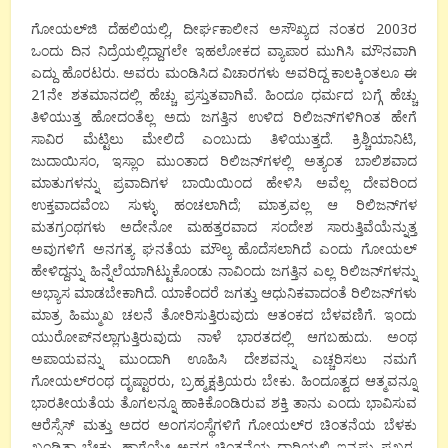
ಗೋಯಲ್‍ಜಿ ದೆಹಲಿಯಲ್ಲಿ, ದೀರ್ಘಕಾಲೀನ ಅಸೌಖ್ಯದ ನಂತರ 2003ರ
ಒಂದು ದಿನ ನಿದ್ರೆಯಲ್ಲಿದ್ದಾಗಲೇ ಇಹಲೋಕದ ವ್ಯಾಪಾರ ಮುಗಿಸಿ ಮೌನವಾಗಿ
ಎದ್ದು ಹೊರಟರು. ಅವರು ಮಂಡಿಸಿದ ವಿಚಾರಗಳು ಅವರಿದ್ದ ಕಾಲಕ್ಕಿಂತಲೂ ಈ
21ನೇ ಶತಮಾನದಲ್ಲಿ ಹೆಚ್ಚು ಪ್ರಸ್ತುತವಾಗಿವೆ. ಹಿಂದೂ ಧರ್ಮದ ಬಗ್ಗೆ ಹೆಚ್ಚು
ತಿಳಿಯುತ್ತ ಹೋದಂತೆಲ್ಲ ಅದು ಜಗತ್ತಿನ ಉಳಿದ ರಿಲಿಜನ್‍ಗಳಿಗಿಂತ ಹೇಗೆ
ಸಾವಿರ ಮೆಟ್ಟಿಲು ಮೇಲಿದೆ ಎಂಬುದು ತಿಳಿಯುತ್ತದೆ. ಕ್ರಿಶ್ಚಿಯಾನಿಟಿ,
ಜುದಾಯಿಸಂ, ಇಸ್ಲಾಂ ಮುಂತಾದ ರಿಲಿಜನ್‍ಗಳಲ್ಲಿ ಅತ್ಯಂತ ಬಾಲಿಶವಾದ
ಮಾತುಗಳನ್ನು ಪ್ರವಾದಿಗಳ ಬಾಯಿಯಿಂದ ಹೇಳಿಸಿ ಅವೆಲ್ಲ ದೇವರಿಂದ
ಉಕ್ತವಾದವೆಂಬ ಸುಳ್ಳು ಹಂಚಲಾಗಿದೆ; ಮಾತ್ರವಲ್ಲ ಆ ರಿಲಿಜನ್‍ಗಳ
ಮತಗ್ರಂಥಗಳು ಅದೇನೋ ಮಹತ್ತರವಾದ ಸಂದೇಶ ಸಾರುತ್ತಿವೆಯೆನ್ನುತ್ತ
ಅವುಗಳಿಗೆ ಅನಗತ್ಯ ಘನತೆಯ ಮೌಲ್ಯ ಹೊದೆಸಲಾಗಿದೆ ಎಂದು ಗೋಯಲ್
ಹೇಳಿದ್ದನ್ನು ಹಿನ್ನೆಲೆಯಾಗಿಟ್ಟುಕೊಂಡು ನಾವಿಂದು ಜಗತ್ತಿನ ಎಲ್ಲ ರಿಲಿಜನ್‍ಗಳನ್ನು
ಅಭ್ಯಾಸ ಮಾಡಬೇಕಾಗಿದೆ. ಯಾಕೆಂದರೆ ಜಗತ್ತು ಆಧುನಿಕವಾದಂತೆ ರಿಲಿಜನ್‍ಗಳು
ಮಾತ್ರ ಹಿಮ್ಮುಖ ಚಲನೆ ತೋರಿಸುತ್ತಿರುವುದು ಆತಂಕದ ಬೆಳವಣಿಗೆ. ಇಂದು
ಯುರೋಪ್‍ನಲ್ಲಾಗುತ್ತಿರುವುದು ನಾಳೆ ಭಾರತದಲ್ಲಿ ಆಗಬಹುದು. ಅಂಥ
ಅಪಾಯವನ್ನು ಮುಂದಾಗಿ ಊಹಿಸಿ ದೇಶವನ್ನು ಎಚ್ಚರಿಸಲು ನಮಗೆ
ಗೋಯಲ್‍ರಂಥ ದೃಷ್ಟಾರರು, ಬ್ರಹ್ಮಕ್ಷತ್ರಿಯರು ಬೇಕು. ಹಿಂದೂತ್ವದ ಆತ್ಮವನ್ನೂ
ಭಾರತೀಯತೆಯ ತೊಗಲನ್ನೂ ಹಾಕಿಕೊಂಡಿರುವ ಶಕ್ತಿ ತಾನು ಎಂದು ಭಾವಿಸುವ
ಆರೆಸ್ಸೆಸ್ ಮತ್ತು ಅದರ ಅಂಗಸಂಸ್ಥೆಗಳಿಗೆ ಗೋಯಲ್‍ರ ಚಿಂತನೆಯ ಬೆಳಕು
ಖಂಡಿತಾ ಬೇಕು. ಹಾಗೆಯೇ ಅವರ ಚಿಂತನೆಯ ದಾರಿಯಲ್ಲಿ ಇನ್ನಷ್ಟು ಪ್ರಖರ,