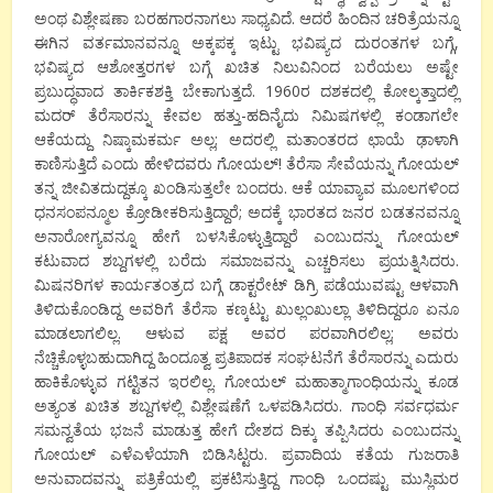
ಅಂಥ ವಿಶ್ಲೇಷಣಾ ಬರಹಗಾರನಾಗಲು ಸಾಧ್ಯವಿದೆ. ಆದರೆ ಹಿಂದಿನ ಚರಿತ್ರೆಯನ್ನೂ
ಈಗಿನ ವರ್ತಮಾನವನ್ನೂ ಅಕ್ಕಪಕ್ಕ ಇಟ್ಟು ಭವಿಷ್ಯದ ದುರಂತಗಳ ಬಗ್ಗೆ,
ಭವಿಷ್ಯದ ಆಶೋತ್ತರಗಳ ಬಗ್ಗೆ ಖಚಿತ ನಿಲುವಿನಿಂದ ಬರೆಯಲು ಅಷ್ಟೇ
ಪ್ರಬುದ್ಧವಾದ ತಾರ್ಕಿಕಶಕ್ತಿ ಬೇಕಾಗುತ್ತದೆ. 1960ರ ದಶಕದಲ್ಲಿ ಕೋಲ್ಕತ್ತಾದಲ್ಲಿ
ಮದರ್ ತೆರೆಸಾರನ್ನು ಕೇವಲ ಹತ್ತು-ಹದಿನೈದು ನಿಮಿಷಗಳಲ್ಲಿ ಕಂಡಾಗಲೇ
ಆಕೆಯದ್ದು ನಿಷ್ಕಾಮಕರ್ಮ ಅಲ್ಲ; ಅದರಲ್ಲಿ ಮತಾಂತರದ ಛಾಯೆ ಢಾಳಾಗಿ
ಕಾಣಿಸುತ್ತಿದೆ ಎಂದು ಹೇಳಿದವರು ಗೋಯಲ್! ತೆರೆಸಾ ಸೇವೆಯನ್ನು ಗೋಯಲ್
ತನ್ನ ಜೀವಿತದುದ್ದಕ್ಕೂ ಖಂಡಿಸುತ್ತಲೇ ಬಂದರು. ಆಕೆ ಯಾವ್ಯಾವ ಮೂಲಗಳಿಂದ
ಧನಸಂಪನ್ಮೂಲ ಕ್ರೋಡೀಕರಿಸುತ್ತಿದ್ದಾರೆ; ಅದಕ್ಕೆ ಭಾರತದ ಜನರ ಬಡತನವನ್ನೂ
ಅನಾರೋಗ್ಯವನ್ನೂ ಹೇಗೆ ಬಳಸಿಕೊಳ್ಳುತ್ತಿದ್ದಾರೆ ಎಂಬುದನ್ನು ಗೋಯಲ್
ಕಟುವಾದ ಶಬ್ದಗಳಲ್ಲಿ ಬರೆದು ಸಮಾಜವನ್ನು ಎಚ್ಚರಿಸಲು ಪ್ರಯತ್ನಿಸಿದರು.
ಮಿಷನರಿಗಳ ಕಾರ್ಯತಂತ್ರದ ಬಗ್ಗೆ ಡಾಕ್ಟರೇಟ್ ಡಿಗ್ರಿ ಪಡೆಯುವಷ್ಟು ಆಳವಾಗಿ
ತಿಳಿದುಕೊಂಡಿದ್ದ ಅವರಿಗೆ ತೆರೆಸಾ ಕಣ್ಕಟ್ಟು ಖುಲ್ಲಂಖುಲ್ಲಾ ತಿಳಿದಿದ್ದರೂ ಏನೂ
ಮಾಡಲಾಗಲಿಲ್ಲ. ಆಳುವ ಪಕ್ಷ ಅವರ ಪರವಾಗಿರಲಿಲ್ಲ; ಅವರು
ನೆಚ್ಚಿಕೊಳ್ಳಬಹುದಾಗಿದ್ದ ಹಿಂದೂತ್ವ ಪ್ರತಿಪಾದಕ ಸಂಘಟನೆಗೆ ತೆರೆಸಾರನ್ನು ಎದುರು
ಹಾಕಿಕೊಳ್ಳುವ ಗಟ್ಟಿತನ ಇರಲಿಲ್ಲ. ಗೋಯಲ್ ಮಹಾತ್ಮಾಗಾಂಧಿಯನ್ನು ಕೂಡ
ಅತ್ಯಂತ ಖಚಿತ ಶಬ್ದಗಳಲ್ಲಿ ವಿಶ್ಲೇಷಣೆಗೆ ಒಳಪಡಿಸಿದರು. ಗಾಂಧಿ ಸರ್ವಧರ್ಮ
ಸಮನ್ವತೆಯ ಭಜನೆ ಮಾಡುತ್ತ ಹೇಗೆ ದೇಶದ ದಿಕ್ಕು ತಪ್ಪಿಸಿದರು ಎಂಬುದನ್ನು
ಗೋಯಲ್ ಎಳೆಎಳೆಯಾಗಿ ಬಿಡಿಸಿಟ್ಟರು. ಪ್ರವಾದಿಯ ಕತೆಯ ಗುಜರಾತಿ
ಅನುವಾದವನ್ನು ಪತ್ರಿಕೆಯಲ್ಲಿ ಪ್ರಕಟಿಸುತ್ತಿದ್ದ ಗಾಂಧಿ ಒಂದಷ್ಟು ಮುಸ್ಲಿಮರ