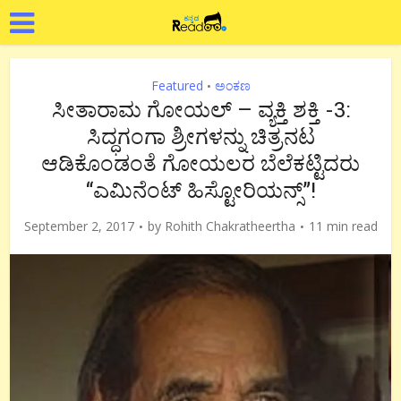
Featured
ಅಂಕಣ
•
ಸೀತಾರಾಮ ಗೋಯಲ್ – ವ್ಯಕ್ತಿ ಶಕ್ತಿ -3:
ಸಿದ್ಧಗಂಗಾ ಶ್ರೀಗಳನ್ನು ಚಿತ್ರನಟ
ಆಡಿಕೊಂಡಂತೆ ಗೋಯಲರ ಬೆಲೆಕಟ್ಟಿದರು
“ಎಮಿನೆಂಟ್ ಹಿಸ್ಟೋರಿಯನ್ಸ್”!
September 2, 2017
by
Rohith Chakratheertha
11 min read