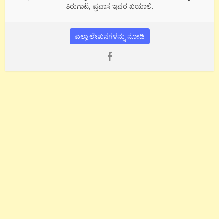
ತಿರುಗಾಟ, ಪ್ರವಾಸ ಇವರ ಖಯಾಲಿ.
ಎಲ್ಲಾ ಲೇಖನಗಳನ್ನು ನೋಡಿ