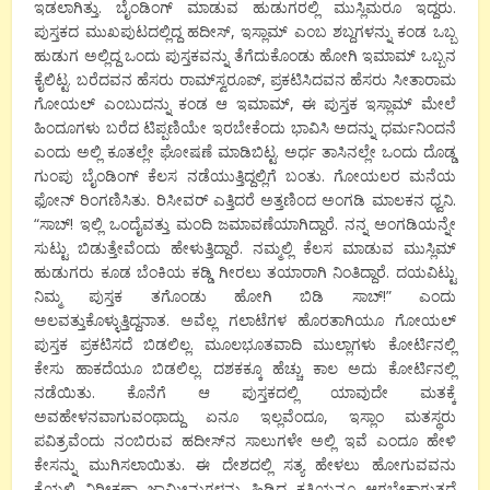
ಇಡಲಾಗಿತ್ತು. ಬೈಂಡಿಂಗ್ ಮಾಡುವ ಹುಡುಗರಲ್ಲಿ ಮುಸ್ಲಿಮರೂ ಇದ್ದರು.
ಪುಸ್ತಕದ ಮುಖಪುಟದಲ್ಲಿದ್ದ ಹದೀಸ್, ಇಸ್ಲಾಮ್ ಎಂಬ ಶಬ್ದಗಳನ್ನು ಕಂಡ ಒಬ್ಬ
ಹುಡುಗ ಅಲ್ಲಿದ್ದ ಒಂದು ಪುಸ್ತಕವನ್ನು ತೆಗೆದುಕೊಂಡು ಹೋಗಿ ಇಮಾಮ್ ಒಬ್ಬನ
ಕೈಲಿಟ್ಟ. ಬರೆದವನ ಹೆಸರು ರಾಮ್‍ಸ್ವರೂಪ್, ಪ್ರಕಟಿಸಿದವನ ಹೆಸರು ಸೀತಾರಾಮ
ಗೋಯಲ್ ಎಂಬುದನ್ನು ಕಂಡ ಆ ಇಮಾಮ್, ಈ ಪುಸ್ತಕ ಇಸ್ಲಾಮ್ ಮೇಲೆ
ಹಿಂದೂಗಳು ಬರೆದ ಟಿಪ್ಪಣಿಯೇ ಇರಬೇಕೆಂದು ಭಾವಿಸಿ ಅದನ್ನು ಧರ್ಮನಿಂದನೆ
ಎಂದು ಅಲ್ಲಿ ಕೂತಲ್ಲೇ ಘೋಷಣೆ ಮಾಡಿಬಿಟ್ಟ. ಅರ್ಧ ತಾಸಿನಲ್ಲೇ ಒಂದು ದೊಡ್ಡ
ಗುಂಪು ಬೈಂಡಿಂಗ್ ಕೆಲಸ ನಡೆಯುತ್ತಿದ್ದಲ್ಲಿಗೆ ಬಂತು. ಗೋಯಲರ ಮನೆಯ
ಫೋನ್ ರಿಂಗಣಿಸಿತು. ರಿಸೀವರ್ ಎತ್ತಿದರೆ ಅತ್ತಣಿಂದ ಅಂಗಡಿ ಮಾಲಕನ ಧ್ವನಿ.
“ಸಾಬ್! ಇಲ್ಲಿ ಒಂದೈವತ್ತು ಮಂದಿ ಜಮಾವಣೆಯಾಗಿದ್ದಾರೆ. ನನ್ನ ಅಂಗಡಿಯನ್ನೇ
ಸುಟ್ಟು ಬಿಡುತ್ತೇವೆಂದು ಹೇಳುತ್ತಿದ್ದಾರೆ. ನಮ್ಮಲ್ಲಿ ಕೆಲಸ ಮಾಡುವ ಮುಸ್ಲಿಮ್
ಹುಡುಗರು ಕೂಡ ಬೆಂಕಿಯ ಕಡ್ಡಿ ಗೀರಲು ತಯಾರಾಗಿ ನಿಂತಿದ್ದಾರೆ. ದಯವಿಟ್ಟು
ನಿಮ್ಮ ಪುಸ್ತಕ ತಗೊಂಡು ಹೋಗಿ ಬಿಡಿ ಸಾಬ್!” ಎಂದು
ಅಲವತ್ತುಕೊಳ್ಳುತ್ತಿದ್ದನಾತ. ಅವೆಲ್ಲ ಗಲಾಟೆಗಳ ಹೊರತಾಗಿಯೂ ಗೋಯಲ್
ಪುಸ್ತಕ ಪ್ರಕಟಿಸದೆ ಬಿಡಲಿಲ್ಲ. ಮೂಲಭೂತವಾದಿ ಮುಲ್ಲಾಗಳು ಕೋರ್ಟಿನಲ್ಲಿ
ಕೇಸು ಹಾಕದೆಯೂ ಬಿಡಲಿಲ್ಲ. ದಶಕಕ್ಕೂ ಹೆಚ್ಚು ಕಾಲ ಅದು ಕೋರ್ಟಿನಲ್ಲಿ
ನಡೆಯಿತು. ಕೊನೆಗೆ ಆ ಪುಸ್ತಕದಲ್ಲಿ ಯಾವುದೇ ಮತಕ್ಕೆ
ಅವಹೇಳನವಾಗುವಂಥಾದ್ದು ಏನೂ ಇಲ್ಲವೆಂದೂ, ಇಸ್ಲಾಂ ಮತಸ್ಥರು
ಪವಿತ್ರವೆಂದು ನಂಬಿರುವ ಹದೀಸ್‍ನ ಸಾಲುಗಳೇ ಅಲ್ಲಿ ಇವೆ ಎಂದೂ ಹೇಳಿ
ಕೇಸನ್ನು ಮುಗಿಸಲಾಯಿತು. ಈ ದೇಶದಲ್ಲಿ ಸತ್ಯ ಹೇಳಲು ಹೋಗುವವನು
ಕೈಯಲ್ಲಿ ನಿರೀಕ್ಷಣಾ ಜಾಮೀನುಗಳನ್ನು ಹಿಡಿದ ಕ್ಷತ್ರಿಯನೂ ಆಗಬೇಕಾಗುತ್ತದೆ