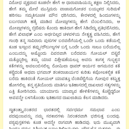
ವಿರೋಧ ವ್ಯಕ್ತವಾದ ಕೂಡಲೇ ಹೇಗೆ ಆ ಧಾರಾವಾಹಿಯನ್ನು ತಕ್ಷಣ ನಿಲ್ಲಿಸಿದರು,
ಹೇಗೆ ತಮ್ಮ ಮೇಲೆ ಮುಸ್ಲಿಮರು ವಾಚಾಮಗೋಚರ ಬಯ್ಗುಳದ ಸುರಿಮಳೆ
ಹರಿಸಲು ಸಮ್ಮತಿಸೂಚಕ ಮೌನ ಧರಿಸಿದರು, ಕೇರಳದಲ್ಲಿ ಹಿಂದೂಗಳನ್ನು
ಬರ್ಬರವಾಗಿ ಹತ್ಯೆ ಮಾಡಿದ ಮೋಪ್ಲಾಗಳನ್ನು ಹೇಗೆ ಬೆಂಬಲಿಸಿದರು, ಆ
ಮೋಪ್ಲಾಗಳನ್ನು ಬ್ರಿಟಿಷರು ಕೊಂದು ಹಾಕಿದಾಗ ಹೇಗೆ ಸಿಡಿದೆದ್ದು ಪ್ರತಿಭಟಿಸಿದರು,
ಹೇಗೆ ಖಿಲಾಫತ್ ಎಂಬ ಅರ್ಥವಿಲ್ಲದ ಚಳವಳಿಯ ನೇತೃತ್ವ ವಹಿಸಿದರು, ಹೇಗೆ
ಗಾಂಧಿ ತನ್ನ ಸಾವಿರಾರು ಪುಟಗಳ ಬರವಣಿಗೆಯಲ್ಲಿ ಒಂದೇ ಒಂದು ಕಡೆಯಲ್ಲಿ
ಕೂಡ ಇಸ್ಲಾಂನ ತಪ್ಪು/ದೌರ್ಬಲ್ಯಗಳ ಬಗ್ಗೆ ಒಂದೇ ಒಂದು ಸಾಲೂ ಬರೆಯಲಿಲ್ಲ
ಎಂಬುದನ್ನು ಅಷ್ಟೊಂದು ವಿವರವಾಗಿ ಬರೆದವರು ಗೋಯಲ್ ಬಿಟ್ಟರೆ
ಮತ್ತೊಬ್ಬರಿಲ್ಲ. ತಮ್ಮ ಯಾವ ವಿಶ್ಲೇಷಣೆಯಲ್ಲೂ ಅವರು ಕಾಗಕ್ಕ ಗುಬ್ಬಕ್ಕನ
ಕತೆಗಳನ್ನು ಅವಲಂಬಿಸಲಿಲ್ಲ. ರೋಮಿಲಾ ಥಾಪರ್ ಆರ್ಯರ ಆಗಮನದ ಕತೆ
ಕಟ್ಟಿದಂತೆ ಅಥವಾ ಭಗವಾನ್ ಶಂಕರಾಚಾರ್ಯರ ಕುರಿತು ಕಪೋಲಕಲ್ಪಿತ ಕತೆ
ಬರೆದು ಹಾಕಿದಂತೆ ಗೋಯಲ್ ಯಾವತ್ತೂ ಬೆಂಕಿಪೆಟ್ಟಿಗೆಯ ಗೋಪುರ ಕಟ್ಟುತ್ತ
ಹೋಗಲಿಲ್ಲ. ತನ್ನ ಪ್ರತಿಯೊಂದು ಮಾತಿಗೂ ಇತಿಹಾಸದಲ್ಲಿ ದಾಖಲಾದ ಸತ್ಯಗಳನ್ನು
ಎತ್ತಿ ತೋರಿಸಿದರು. ಯಾರ್ಯಾರು ಯಾವ್ಯಾವ ಹೇಳಿಕೆಗಳನ್ನು ಕೊಟ್ಟಿದ್ದರೋ
ಅವವನ್ನೇ ಬಳಸಿಕೊಂಡು ಇತಿಹಾಸದ ದಾಖಲಾತಿಯ ಕೆಲಸ ಮಾಡಿದರು.
ಸ್ವಾತಂತ್ರ್ಯಾನಂತರದ ಭಾರತದಲ್ಲಿ ಸರ್ವಧರ್ಮ ಸಮಭಾವ ಎಂಬ
ಪದಪುಂಜವನ್ನು ನಮ್ಮ ಸರಕಾರಗಳು ನಿರಂತರವಾಗಿ ಭಜಿಸುತ್ತ ಬಂದವು.
ಪಠ್ಯಪುಸ್ತಕಗಳು ಕೂಡ ಅದನ್ನೇ ರಾಗವಾಗಿ ಹಾಡಿದವು. ಇದು ಮುಖ್ಯವಾಗಿ
ಹಿಂದೂ ಧರ್ಮ, ಕ್ರಿಶ್ಚಿಯನ್ ಇಸ್ಲಾಂ ರಿಲಿಜನ್ನುಗಳು, ಬೌದ್ಧ ಜೈನ ಮತಗಳು – ಈ