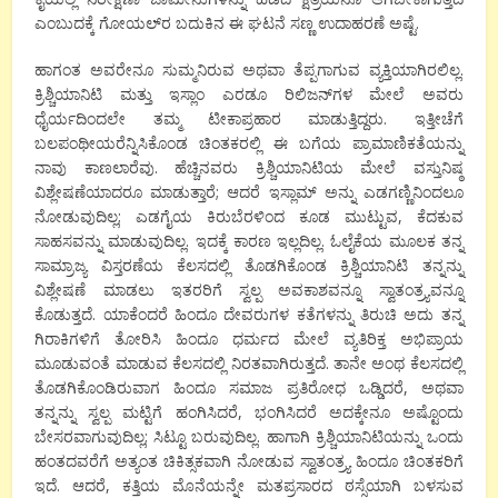
ಎಂಬುದಕ್ಕೆ ಗೋಯಲ್‍ರ ಬದುಕಿನ ಈ ಘಟನೆ ಸಣ್ಣ ಉದಾಹರಣೆ ಅಷ್ಟೆ.
ಹಾಗಂತ ಅವರೇನೂ ಸುಮ್ಮನಿರುವ ಅಥವಾ ತೆಪ್ಪಗಾಗುವ ವ್ಯಕ್ತಿಯಾಗಿರಲಿಲ್ಲ.
ಕ್ರಿಶ್ಚಿಯಾನಿಟಿ ಮತ್ತು ಇಸ್ಲಾಂ ಎರಡೂ ರಿಲಿಜನ್‍ಗಳ ಮೇಲೆ ಅವರು
ಧೈರ್ಯದಿಂದಲೇ ತಮ್ಮ ಟೀಕಾಪ್ರಹಾರ ಮಾಡುತ್ತಿದ್ದರು. ಇತ್ತೀಚೆಗೆ
ಬಲಪಂಥೀಯರೆನ್ನಿಸಿಕೊಂಡ ಚಿಂತಕರಲ್ಲಿ ಈ ಬಗೆಯ ಪ್ರಾಮಾಣಿಕತೆಯನ್ನು
ನಾವು ಕಾಣಲಾರೆವು. ಹೆಚ್ಚಿನವರು ಕ್ರಿಶ್ಚಿಯಾನಿಟಿಯ ಮೇಲೆ ವಸ್ತುನಿಷ್ಠ
ವಿಶ್ಲೇಷಣೆಯಾದರೂ ಮಾಡುತ್ತಾರೆ; ಆದರೆ ಇಸ್ಲಾಮ್ ಅನ್ನು ಎಡಗಣ್ಣಿನಿಂದಲೂ
ನೋಡುವುದಿಲ್ಲ; ಎಡಗೈಯ ಕಿರುಬೆರಳಿಂದ ಕೂಡ ಮುಟ್ಟುವ, ಕೆದಕುವ
ಸಾಹಸವನ್ನು ಮಾಡುವುದಿಲ್ಲ. ಇದಕ್ಕೆ ಕಾರಣ ಇಲ್ಲದಿಲ್ಲ. ಓಲೈಕೆಯ ಮೂಲಕ ತನ್ನ
ಸಾಮ್ರಾಜ್ಯ ವಿಸ್ತರಣೆಯ ಕೆಲಸದಲ್ಲಿ ತೊಡಗಿಕೊಂಡ ಕ್ರಿಶ್ಚಿಯಾನಿಟಿ ತನ್ನನ್ನು
ವಿಶ್ಲೇಷಣೆ ಮಾಡಲು ಇತರರಿಗೆ ಸ್ವಲ್ಪ ಅವಕಾಶವನ್ನೂ ಸ್ವಾತಂತ್ರ್ಯವನ್ನೂ
ಕೊಡುತ್ತದೆ. ಯಾಕೆಂದರೆ ಹಿಂದೂ ದೇವರುಗಳ ಕತೆಗಳನ್ನು ತಿರುಚಿ ಅದು ತನ್ನ
ಗಿರಾಕಿಗಳಿಗೆ ತೋರಿಸಿ ಹಿಂದೂ ಧರ್ಮದ ಮೇಲೆ ವ್ಯತಿರಿಕ್ತ ಅಭಿಪ್ರಾಯ
ಮೂಡುವಂತೆ ಮಾಡುವ ಕೆಲಸದಲ್ಲಿ ನಿರತವಾಗಿರುತ್ತದೆ. ತಾನೇ ಅಂಥ ಕೆಲಸದಲ್ಲಿ
ತೊಡಗಿಕೊಂಡಿರುವಾಗ ಹಿಂದೂ ಸಮಾಜ ಪ್ರತಿರೋಧ ಒಡ್ಡಿದರೆ, ಅಥವಾ
ತನ್ನನ್ನು ಸ್ವಲ್ಪ ಮಟ್ಟಿಗೆ ಹಂಗಿಸಿದರೆ, ಭಂಗಿಸಿದರೆ ಅದಕ್ಕೇನೂ ಅಷ್ಟೊಂದು
ಬೇಸರವಾಗುವುದಿಲ್ಲ; ಸಿಟ್ಟೂ ಬರುವುದಿಲ್ಲ. ಹಾಗಾಗಿ ಕ್ರಿಶ್ಚಿಯಾನಿಟಿಯನ್ನು ಒಂದು
ಹಂತದವರೆಗೆ ಅತ್ಯಂತ ಚಿಕಿತ್ಸಕವಾಗಿ ನೋಡುವ ಸ್ವಾತಂತ್ರ್ಯ ಹಿಂದೂ ಚಿಂತಕರಿಗೆ
ಇದೆ. ಆದರೆ, ಕತ್ತಿಯ ಮೊನೆಯನ್ನೇ ಮತಪ್ರಸಾರದ ಠಸ್ಸೆಯಾಗಿ ಬಳಸುವ