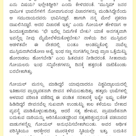
ಏನು ವಿಷಯ? ಇಲ್ಲೇಕಿದ್ದೀರಿ? ಎಂದು ಕೇಳಿದರಂತೆ. “ಮುಸ್ಲಿಮ್ ಜನರ
ಧಾರ್ಮಿಕ ಭಾವನೆಗಳಿಗೆ ನೋವಾಗುವಂಥ ವಿಚಾರಗಳನ್ನು ಮಂಡಿಸಿದ್ದೇನೆಂದು
ಆ ಸಮುದಾಯದವರು ಭಾವಿಸಿದ್ದಾರೆ. ಹಾಗಾಗಿ ನನ್ನ ಮೇಲೆ ಪ್ರಕರಣ
ದಾಖಲಿಸಿದ್ದಾರೆ. ಅದರ ವಿಚಾರಣೆ ಇತ್ತು” ಎಂದು ಗೋಯಲ್ ಹೇಳಿದಾಗ ಆ
ಹಿಂದೂತ್ವವಾದಿಗಳು “ಛೆ! ಇದೆಲ್ಲ ನಿಮಗೇಕೆ ಬೇಕು? ಯಾಕೆ ಅನಗತ್ಯವಾಗಿ
ಇವನ್ನೆಲ್ಲ ನೀವು ಮೈಮೇಲೆಳೆದುಕೊಳ್ಳಬೇಕು? ನಾಳೆಯ ದಿನ ಮುಸ್ಲಿಮರ
ಆಡಳಿತವೇ ಈ ದೇಶದಲ್ಲಿ ಬಂತೂ ಅಂತಿಟ್ಟುಕೊಳ್ಳಿ. ನಾವೆಲ್ಲ
ಮುಸ್ಲಿಮರಾಗಿಬಿಡೋಣ ಅಷ್ಟೆ. ಇಂಥ ಸಣ್ಣ ಸಂಗತಿಗೆಲ್ಲ ನೀವು ಪ್ರಾಣ ಒತ್ತೆಯಿಟ್ಟು
ಹೋರಾಡಲು ಹೋಗಬೇಡಿ” ಎಂಬ ಹಿತವಚನ ನೀಡಿದರಂತೆ. ಸೀತಾರಾಮ
ಗೋಯಲರು ಇಂಥ ಸನ್ನಿವೇಶಗಳನ್ನು ದಿನಕ್ಕೆ ಹತ್ತರಂತೆ ದಾಟಿಕೊಂಡು
ಬರಬೇಕಾಗಿತ್ತು.
ಗೋಯಲ್ ಮನಸ್ಸು ಮಾಡಿದ್ದರೆ ಯಾವುದಾದರೂ ವಿಶ್ವವಿದ್ಯಾಲಯದಲ್ಲಿ
ಇತಿಹಾಸದ ಪ್ರಾಧ್ಯಾಪಕನಾಗಿ ಜೀವನ ಕಳೆಯಬಹುದಿತ್ತು. ಹತ್ತಾರು ಭಾಷೆಗಳಲ್ಲಿ
ಆಳವಾದ ಪರಿಣತಿ ಪಡೆದಿದ್ದ ಈ ಪಂಡಿತ ಸರಕಾರಕ್ಕೆ ಇಷ್ಟೇ ಇಷ್ಟು ಬಕೆಟ್
ಹಿಡಿದಿದ್ದರೆ ಜೀವನವೆಲ್ಲ ಸುಖವಾಗಿ ಉಂಡುಟ್ಟು ಕಾಲ ಕಳೆಯಲು ಬೇಕಾದ
ವ್ಯವಸ್ಥೆ ಮಾಡಿಕೊಳ್ಳಬಹುದಿತ್ತು. ಆದರೆ ಸತ್ಯ ಹೇಳುವ, ಪ್ರಾಮಾಣಿಕನಾಗಿ
ಬದುಕುವ ದಾರಿಯನ್ನು ಆರಿಸಿಕೊಂಡದ್ದರಿಂದ ಸತ್ಯಹರಿಶ್ಚಂದ್ರನಂತೆ ಪಡಬಾರದ
ಪಾಡುಗಳನ್ನೆಲ್ಲ ಗೋಯಲ್ ಅನುಭವಿಸಬೇಕಾಗಿಬಂತು. ಅವರ ಆರ್ಥಿಕ
ಪರಿಸ್ಥಿತಿಯೂ ಆರಕ್ಕೇರದ ಮೂರಕ್ಕಿಳಿದ ಸ್ಥಿತಿಯಲ್ಲೇ ಇತ್ತು. ಬದುಕಿನ