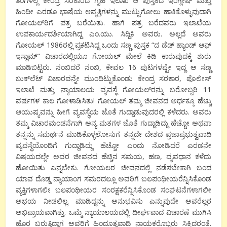
ತಿಂಗಳಲ್ಲಿ ಕೇಂದ್ರ ಸರಕಾರದ ಗೃಹ ಇಲಾಖೆ ಆ ಪುಸ್ತಕದ ಇಂಗ್ಲೀಷ್ ಮತ್ತು
ಹಿಂದೀ ಎರಡೂ ಭಾಷೆಯ ಆವೃತ್ತಿಗಳನ್ನು ಮುಟ್ಟುಗೋಲು ಹಾಕಿಕೊಳ್ಳುವುದಾಗಿ
ಗೋಯಲ್‍ರಿಗೆ ಪತ್ರ ಬರೆಯಿತು. ಹಾಗೆ ಪತ್ರ ಬರೆದವರು ಇಲಾಖೆಯ
ಉಪಕಾರ್ಯದರ್ಶಿಯಾಗಿದ್ದ ಎಂ.ಯು. ಸಿದ್ದಿಕಿ ಅವರು. ಅಲ್ಲದೆ ಅವರು
ಗೋಯಲ್ 1986ರಲ್ಲಿ ಪ್ರಕಟಿಸಿದ್ದ ಒಂದು ಸಣ್ಣ ಪುಸ್ತಕ “ದ ಡೆಡ್ ಹ್ಯಾಂಡ್ ಆಫ್
ಇಸ್ಲಾಮ್” ವಿಚಾರದಲ್ಲಿಯೂ ಗೋಯಲ್ ಮೇಲೆ ಕಿಡಿ ಕಾರುವುದಕ್ಕೆ ಶುರು
ಮಾಡಿಬಿಟ್ಟರು. ನಂಬಿದರೆ ನಂಬಿ, ಕೇವಲ 16 ಪುಟಗಳಷ್ಟೇ ಇದ್ದ ಆ ಸಣ್ಣ
ಬುಕ್‍ಲೆಟ್ ವಿಚಾರವನ್ನೇ ಮುಂದಿಟ್ಟುಕೊಂಡು ಕೇಂದ್ರ ಸರಕಾರ, ಪೊಲೀಸ್
ಇಲಾಖೆ ಮತ್ತು ನ್ಯಾಯಾಲಯ ವ್ಯವಸ್ಥೆ ಗೋಯಲ್‍ರನ್ನು ಬರೋಬ್ಬರಿ 11
ವರ್ಷಗಳ ಕಾಲ ಗೋಳಾಡಿಸಿತು! ಗೋಯಲ್ ತಮ್ಮ ಜೀವನದ ಅರ್ಧಕ್ಕೂ ಹೆಚ್ಚು
ಆಯುಷ್ಯವನ್ನು ಹೀಗೆ ವ್ಯವಸ್ಥೆಯ ಜೊತೆ ಗುದ್ದಾಡುವುದರಲ್ಲಿ ಕಳೆದರು. ಅವರು
ತಮ್ಮ ವಿಚಾರಮಂಡನೆಗಾಗಿ ಅನ್ಯ ಮತಗಳ ಜೊತೆ ಗುದ್ದಾಡಿದ್ದು ಹೆಚ್ಚೋ ಅಥವಾ
ತನ್ನನ್ನು ಸಮರ್ಥನೆ ಮಾಡಿಕೊಳ್ಳಲೋಸುಗ ತನ್ನದೇ ದೇಶದ ಪ್ರಜಾಪ್ರಭುತ್ವವಾದಿ
ವ್ಯವಸ್ಥೆಯೊಂದಿಗೆ ಗುದ್ದಾಡಿದ್ದು ಹೆಚ್ಚೋ ಎಂದು ನೋಡಿದರೆ ಎರಡನೇ
ವಿಷಯದಲ್ಲೇ ಅವರ ಜೀವನದ ಹೆಚ್ಚಿನ ಸಮಯ, ಹಣ, ವ್ಯವಧಾನ ಕಳೆದು
ಹೋಯಿತು ಎನ್ನಬೇಕು. ಗೋಯಲರ ಜೀವನದಲ್ಲಿ ನಡೆಸಬೇಕಾಗಿ ಬಂದ
ಯಾವ ದೊಡ್ಡ ನ್ಯಾಯಾಂಗ ಸಮರದಲ್ಲೂ ಅವರಿಗೆ ಬಲಪಂಥೀಯರೆನ್ನಿಸಿಕೊಂಡ
ವ್ಯಕ್ತಿಗಳಾಗಲೀ ಬಲಪಂಥೀಯರ ಸಂರಕ್ಷಕರೆನ್ನಿಸಿಕೊಂಡ ಸಂಘಟನೆಗಳಾಗಲೀ
ಅಭಯ ನೀಡಲಿಲ್ಲ. ಮಾಡಿದ್ದನ್ನು ಅನುಭವಿಸು ಎನ್ನುವುದೇ ಅವರೆಲ್ಲರ
ಅಭಿಪ್ರಾಯವಾಗಿತ್ತು. ಒಮ್ಮೆ ನ್ಯಾಯಾಲಯದಲ್ಲಿ ದೀರ್ಘವಾದ ವಿಚಾರಣೆ ಮುಗಿಸಿ
ಹೊರ ಬರುತ್ತಿದ್ದಾಗ ಅವರಿಗೆ ಹಿಂದೂತ್ವವಾದಿ ನಾಯಕರೊಬ್ಬರು ಸಿಕ್ಕಿದರಂತೆ.