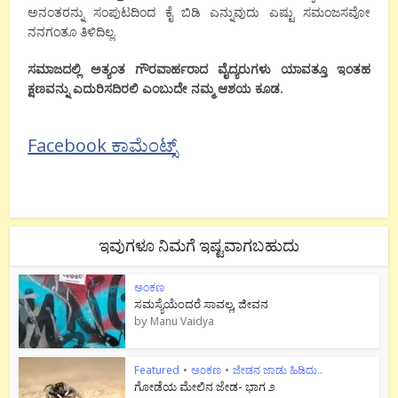
ಅನಂತರನ್ನು ಸಂಪುಟದಿಂದ ಕೈ ಬಿಡಿ ಎನ್ನುವುದು ಎಷ್ಟು ಸಮಂಜಸವೋ
ನನಗಂತೂ ತಿಳಿದಿಲ್ಲ.
ಸಮಾಜದಲ್ಲಿ ಅತ್ಯಂತ ಗೌರವಾರ್ಹರಾದ ವೈದ್ಯರುಗಳು ಯಾವತ್ತೂ ಇಂತಹ
ಕ್ಷಣವನ್ನು ಎದುರಿಸದಿರಲಿ ಎಂಬುದೇ ನಮ್ಮ ಆಶಯ ಕೂಡ.
Facebook ಕಾಮೆಂಟ್ಸ್
ಇವುಗಳೂ ನಿಮಗೆ ಇಷ್ಟವಾಗಬಹುದು
ಅಂಕಣ
ಸಮಸ್ಯೆಯೆಂದರೆ ಸಾವಲ್ಲ, ಜೀವನ
by
Manu Vaidya
Featured
•
ಅಂಕಣ
•
ಜೇಡನ ಜಾಡು ಹಿಡಿದು..
ಗೋಡೆಯ ಮೇಲಿನ ಜೇಡ- ಭಾಗ ೨