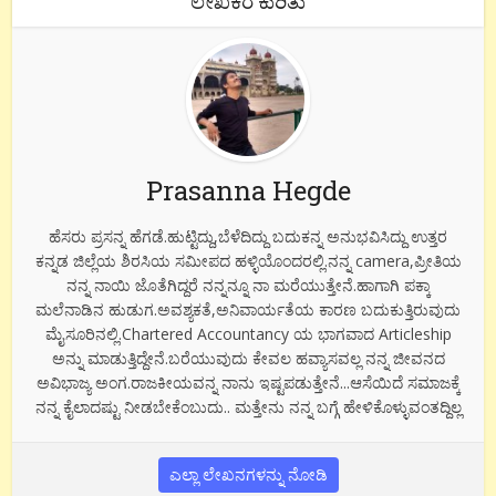
ಲೇಖಕರ ಕುರಿತು
Prasanna Hegde
ಹೆಸರು ಪ್ರಸನ್ನ ಹೆಗಡೆ.ಹುಟ್ಟಿದ್ದು,ಬೆಳೆದಿದ್ದು ಬದುಕನ್ನ ಅನುಭವಿಸಿದ್ದು ಉತ್ತರ
ಕನ್ನಡ ಜಿಲ್ಲೆಯ ಶಿರಸಿಯ ಸಮೀಪದ ಹಳ್ಳಿಯೊಂದರಲ್ಲಿ.ನನ್ನ camera,ಪ್ರೀತಿಯ
ನನ್ನ ನಾಯಿ ಜೊತೆಗಿದ್ದರೆ ನನ್ನನ್ನೂ ನಾ ಮರೆಯುತ್ತೇನೆ.ಹಾಗಾಗಿ ಪಕ್ಕಾ
ಮಲೆನಾಡಿನ ಹುಡುಗ.ಅವಶ್ಯಕತೆ,ಅನಿವಾರ್ಯತೆಯ ಕಾರಣ ಬದುಕುತ್ತಿರುವುದು
ಮೈಸೂರಿನಲ್ಲಿ.Chartered Accountancy ಯ ಭಾಗವಾದ Articleship
ಅನ್ನು ಮಾಡುತ್ತಿದ್ದೇನೆ.ಬರೆಯುವುದು ಕೇವಲ ಹವ್ಯಾಸವಲ್ಲ ನನ್ನ ಜೀವನದ
ಅವಿಭಾಜ್ಯ ಅಂಗ.ರಾಜಕೀಯವನ್ನ ನಾನು ಇಷ್ಟಪಡುತ್ತೇನೆ...ಆಸೆಯಿದೆ ಸಮಾಜಕ್ಕೆ
ನನ್ನ ಕೈಲಾದಷ್ಟು ನೀಡಬೇಕೆಂಬುದು.. ಮತ್ತೇನು ನನ್ನ ಬಗ್ಗೆ ಹೇಳಿಕೊಳ್ಳುವಂತದ್ದಿಲ್ಲ
ಎಲ್ಲಾ ಲೇಖನಗಳನ್ನು ನೋಡಿ