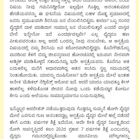
ವಿಷಯ ನೀವು ಗಮನಿಸಿದ್ದೀರೋ ಇಲ್ಲವೋ ಗೊತ್ತಿಲ್ಲ. ಅನಂತಕುಮಾರ
ಹೆಗಡೆಯವರನ್ನು ಈ ಘಟನೆಯ ವಿಷಯದಲ್ಲಿ ಬಹಳ ದೊಡ್ಡ ಪ್ರಮಾಣದಲ್ಲಿ
ಜನರು ಪ್ರಮುಖವಾಗಿ ಶಿರಸಿಯ ಜನ ಬೆಂಬಲಿಸಿಬಿಟ್ಟರು. ಕಾರಣ? ಒಬ್ಬ ಸಂಸದ
ವೈದ್ಯರಿಗೆ ದಾಳಿ ಮಾಡಿದಾಗ ಸಾಮಾನ್ಯ ಜನ ಬೆಂಬಲಿಸುತ್ತಾರೆ ಎಂದರೆ ವಾಸ್ತವ
ಬೇರೆ ಇನ್ನೇನೋ ಇದೆ ಎಂದರ್ಥವಲ್ಲವೇ? ಎಲ್ಲ ವೈದ್ಯರೂ ಹಣ
ಪೀಕುವವರಂತೂ ಅಲ್ಲ. ಆದರೆ ಒಂದನ್ನು ನೀವು ನಂಬಬೇಕು, ಆ ಆಸ್ಪತ್ರೆಯ
ವಿಷಯದಲ್ಲಿ ನಮ್ಮ ಶಿರಸಿಯ ಜನ ಕಠೋರವಾಗಿಬಿಟ್ಟಿದ್ದರು. ಕೊನೆಗೌಡನೊಬ್ಬ
ಮರದಿಂದ ಕೆಳಗೆ ಬಿದ್ದು ಜೀವನ್ಮರಣದ ಹೋರಾಟದಲ್ಲಿ ಇರುವಾಗ ನೇರವಾಗಿ
ಅಡ್ಮಿಟ್ ಮಾಡಿಕೊಳ್ಳದೆ ಸತಾಯಿಸಿದ್ದು ಇದೇ ಆಸ್ಪತ್ರೆಯವರು. ಕೊನೆಗೂ ಆತ
ಬದುಕಲಿಲ್ಲ. ಮನೆಗೆ ಆಧಾರವಾಗಿದ್ದ ಆತನ ಉಸಿರು ಸ್ವಲ್ಪ ಸಮಯದಲ್ಲಿ
ನಿಂತುಹೋಯಿತು. ಯಾರನ್ನು ದೂಷಿಸೋಣ? ಇದೇ ಆಸ್ಪತ್ರೆಯ ಮೇಲೆ ಇಂತಹ
ಅನೇಕ ‘ಮೆಡಿಕಲ್ ನೆಗ್ಲಿಜೆನ್ಸ್’ ಆರೋಪ ಇದೆ. ಆದರೆ ಯಾರೂ ಯಾವತ್ತೂ ಕೇಸ್
ಹಾಕಲಿಲ್ಲ. ಕಳೆದುಕೊಂಡ ಜೀವದ ನೋವು ಒಂದು ಕಡೆಯಿದ್ದಾಗ ಕೋರ್ಟು
ಕೇಸು ಎಂದು ಅಲೆಯಲು ಸಾಮಾನ್ಯರ್ಯಾರೂ ಬಯಸುವುದಿಲ್ಲ.
ಇನ್ನೊಬ್ಬರ ಆಪರೇಶನ್ ನಡೆಯುತ್ತಿರುವುದು ಗೊತ್ತಿದ್ದೂ ಸುಮ್ಮನೆ ಹೋಗಿ ವೈದ್ಯರ
ಮೇಲೆ ಎರಗುವ ಗುಣ ಅನಂತರದ್ದಲ್ಲ. ಆಸ್ಪತ್ರೆಯ ವೈದ್ಯರ ಮೇಲೆ ಹಲ್ಲೆ ನಡೆದರೆ
ಹೇಗೆ ಎರಡು ವರ್ಷಗಳ ಶಿಕ್ಷೆ ಇದೆಯೋ, ಅದೇ ರೀತಿ ವೈದ್ಯರ ನಿರ್ಲಕ್ಷ್ಯದಿಂದ
ರೋಗಿ ಸಾವನ್ನಪ್ಪಿದರೆ ಕಲಂ 202ರ ಪ್ರಕಾರ 7 ವರ್ಷಗಳ ಶಿಕ್ಷೆ ಎಂಬುದನ್ನು
ವೈದ್ಯರು ಗಮನದಲ್ಲಿಟ್ಟುಕೊಂಡು ಮಾನವೀಯ ಮೌಲ್ಯಗಳನ್ನು