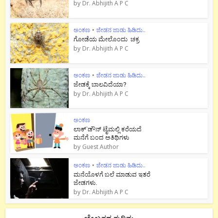
by
Dr. Abhijith A P C
ಅಂಕಣ
•
ಜೇಡನ ಜಾಡು ಹಿಡಿದು..
ಗೋಡೆಯ ಮೇಲೊಂದು ಚಕ್ರ
by
Dr. Abhijith A P C
ಅಂಕಣ
•
ಜೇಡನ ಜಾಡು ಹಿಡಿದು..
ಜೇಡಕ್ಕೆ ಬಾಲವಿದೆಯಾ?
by
Dr. Abhijith A P C
ಅಂಕಣ
ಲಾಕ್`ಡೌನ್ ಟೈಮಲ್ಲಿ ಕರೆಯದೆ
ಮನೆಗೆ ಬಂದ ಅತಿಥಿಗಳು
by
Guest Author
ಅಂಕಣ
•
ಜೇಡನ ಜಾಡು ಹಿಡಿದು..
ಮನೆಯೊಳಗೆ ಬಲೆ ಮಾಡುವ ಇತರೆ
ಜೇಡಗಳು.
by
Dr. Abhijith A P C