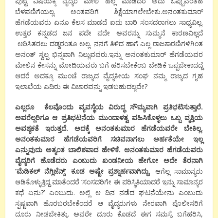
ಪುಟ್ಟ ವಿಷಯಕ್ಕೆ ವೈದ್ಯರ ಮೇಲೆ ಹಲ್ಲೆ ಮಾಡಿದರೆ ಅದು ಒಪ್ಪುವಂತಹ
ಬೆಳವಣಿಗೆಯಲ್ಲ. ಅಂತವರಿಗೆ ಶಿಕ್ಷೆಯಾಗಲೇಬೇಕು.ಅನಂತಕುಮಾರ್
ಹೆಗಡೆಯವರು ಏನೂ ಕೆಲಸ ಮಾಡದೆ ಐದು ಬಾರಿ ಸಂಸದರಾಗಲು ಸಾಧ್ಯವಿಲ್ಲ.
ಉತ್ತರ ಕನ್ನಡದ ಜನ ಪದೇ ಪದೇ ಅವರನ್ನು ಸುಮ್ಮನೆ ಕಾರಣವಿಲ್ಲದೆ
ಆರಿಸಿತರಲು ದಡ್ಡರಂತೂ ಅಲ್ಲ. ನನಗೆ ತಿಳಿದ ಹಾಗೆ ಎಲ್ಲ ರಾಜಕಾರಣಿಗಳಿಗಿಂತ
ಅನಂತ್ ಸ್ವಲ್ಪ ಭಿನ್ನವಾಗಿ ನಿಲ್ಲುವವರು.ಇನ್ನು ಅನಂತಕುಮಾರ್ ಹೆಗಡೆಯವರ
ಮೇಲಿನ ಕೇಸನ್ನು ಮೋದಿಯವರು ಬಗೆ ಹರಿಸಬೇಕೆಂಬ ಬೇಡಿಕೆ ಒಪ್ಪಬೇಕಾದದ್ದೆ
ಆದರೆ ಅದಕ್ಕೂ ಮುಂಚೆ ರಾಜ್ಯದ ವೈದ್ಯಕೀಯ ಸಂಘ ನಮ್ಮ ರಾಜ್ಯದ ಗೃಹ
ಇಲಾಖೆಯ ಎದಿರು ಈ ವಿಚಾರವನ್ನು ಇಡಬಹುದಲ್ಲವೇ?
ಎಲ್ಲರೂ ಕೆಲವೊಂದು ವ್ಯವಸ್ಥೆಯ ವಿರುದ್ಧ ಸೌಮ್ಯವಾಗಿ ಪ್ರತಿಭಟಿಸುತ್ತಾರೆ.
ಅವರೆಲ್ಲರಿಗೂ ಆ ಪ್ರತಿಭಟನೆಯ ಮುಂದಾಳತ್ವ ವಹಿಸಿಕೊಳ್ಳಲು ಒಬ್ಬ ವ್ಯಕ್ತಿಯ
ಅವಶ್ಯಕತೆ ಇರುತ್ತದೆ. ಅದಕ್ಕೆ ಅನಂತಕುಮಾರ ಹೆಗಡೆಯವರೇ ಬೇಕಿಲ್ಲ.
ಅನಂತಕುಮಾರ ಹೆಗಡೆಯವರಿಗೆ ಸಚಿವನಾಗಲು ಅರ್ಹತೆಯೇ ಇಲ್ಲ
ಎನ್ನುವುದು ಅತ್ಯಂತ ಬಾಲಿಶವಾದ ಹೇಳಿಕೆ. ಅನಂತಕುಮಾರ ಹೆಗಡೆಯವರು
ವೈದ್ಯರಿಗೆ ಹೊಡೆದರು ಎಂಬುದು ಖಂಡನೀಯ ಹೇಗೋ ಅದೇ ತೆರನಾಗಿ
‘ಮೆಡಿಕಲ್ ನೆಗ್ಲಿಜೆನ್ಸ್’ ಕೂಡ ಅಷ್ಟೇ ಪ್ರಶ್ನಾರ್ಹವಾಗಿದ್ದು.
ಆಗೆಲ್ಲ ಸಾಮಾನ್ಯರು
ಆಡಿಕೊಳ್ಳುತ್ತಿದ್ದ ಮಾತೆಂದರೆ ‘ಸಂಸದರಿಗೇ ಈ ಪರಿಸ್ಥಿತಿಯಾದರೆ ಇನ್ನು ಸಾಮಾನ್ಯರ
ಕಥೆ ಏನು?’ ಎಂಬುದು. ಅಲ್ಲಿ ಆ ದಿನ ನಡೆದ ಘಟನೆಯೇನು ಎಂಬುದು
ಸ್ಪಷ್ಟವಾಗಿ ಹೊರಬರಬೇಕೆಂದರೆ ಆ ವೈದ್ಯರುಗಳು ನೇರವಾಗಿ ಪೊಲೀಸರಿಗೆ
ದೂರು ನೀಡಬೇಕಿತ್ತು. ಅವರೇ ದೂರು ಕೊಡದೆ ಈಗ ಸಮಸ್ಯೆ ಬಗೆಹರಿಸಿ,