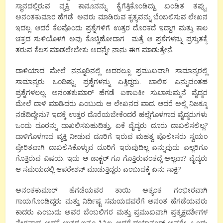
ಸ್ಥಾನದಲ್ಲಿರುವ ವ್ಯಕ್ತಿ ಕಾನೂನನ್ನು ಕೈಗೆತ್ತಿಕೊಂಡಿದ್ದು ಖಂಡಿತ ತಪ್ಪು.
ಅನಂತಕುಮಾರ ಹೆಗಡೆ ಅವರು ಮಾಡಿರುವ ಕೃತ್ಯವನ್ನು ಬೆಂಬಲಿಸುವ ಲೇಖನ
ಇದಲ್ಲ. ಆದರೆ ಕೆಲವೊಂದು ಪ್ರಶ್ನೆಗಳಿಗೆ ಉತ್ತರ ದೊರಕದೆ ಇದ್ದಾಗ ಮತ್ತು ಕಾಲ
ಚಕ್ರದ ಸುಳಿಯೊಳಗೆ ಅವು ಕೊಚ್ಚಿಹೋದಾಗ ಮತ್ತೆ ಆ ಪ್ರಶೆಗಳನ್ನು ಪ್ರಸ್ತುತಕ್ಕೆ
ತರುವ ಕೆಲಸ ಮಾಡಲೇಬೇಕು ಅದನ್ನೇ ನಾನು ಈಗ ಮಾಡುತ್ತೇನೆ.
ದಾಳಿಯಾದ ಮೇಲೆ ನನ್ನೂರಿನಲ್ಲಿ ಅದರಲ್ಲೂ ಪ್ರಮುಖವಾಗಿ ಸಾಮಾನ್ಯರಲ್ಲಿ
ಸಾಮಾನ್ಯರು ಒಂದಿಷ್ಟು ಪ್ರಶ್ನೆಗಳನ್ನು ಎತ್ತಿದ್ದರು. ಬಾಲಿಶ ಎನ್ನುವಂತಹ
ಪ್ರಶ್ನೆಗಳಲಲ್ಲ. ಅನಂತಕುಮಾರ್ ಹೆಗಡೆ ಏಕಾಏಕೀ ಸುಖಾಸುಮ್ಮನೆ ವೈದ್ಯರ
ಮೇಲೆ ದಾಳಿ ಮಾಡಿದರು ಎಂಬುದು ಆ ಲೇಖನದ ವಾದ. ಆದರೆ ಅಲ್ಲಿ ನಿಜಕ್ಕೂ
ನಡೆದಿದ್ದೇನು? ಇದಕ್ಕೆ ಉತ್ತರ ದೊರೆಯಬೇಕೆಂದರೆ ಹಲ್ಲೆಗೊಳಗಾದ ವೈದ್ಯರುಗಳು
ಒಂದು ದೂರನ್ನು ದಾಖಲಿಸಬಹುದಿತ್ತು, ಏಕೆ ವೈದ್ಯರು ದೂರು ದಾಖಲಿಸಲಿಲ್ಲ?
ದಾಳಿಗೊಳಗಾದ ವ್ಯಕ್ತಿ ನೀಡುವ ದೂರಿಗೆ ಇರುವ ಮಹತ್ವ ಪೊಲೀಸರು ಸ್ವಯಂ
ಪ್ರೇರಿತವಾಗಿ ದಾಖಲಿಸಿಕೊಳ್ಳುವ ದೂರಿಗೆ ಇರುವುದಿಲ್ಲ ಎನ್ನುವುದು ಎಲ್ಲರಿಗೂ
ಗೊತ್ತಿರುವ ವಿಷಯ. ಇದು ಆ ಡಾಕ್ಟರ್ ಗೂ ಗೊತ್ತಿರುವಂತದ್ದೆ ಅಲ್ಲವಾ? ವೈದ್ಯರು
ಆ ಸಮಯದಲ್ಲಿ ಆಪರೇಶನ್ ಮಾಡುತ್ತಿದ್ದರು ಎಂಬುದಕ್ಕೆ ಏನು ಸಾಕ್ಷಿ?
ಅನಂತಕುಮಾರ್ ಹೆಗಡೆಯವರ ತಾಯಿ ಅತ್ಯಂತ ಗಂಭೀರವಾಗಿ
ಗಾಯಗೊಂಡಿದ್ದರು ಮತ್ತು ನಿರ್ದಿಷ್ಟ ಸಮಯದವರೆಗೆ ಅನಂತ ಹೆಗಡೆಯವರು
ಕಾದರು ಎಂಬುದು ಅವರ ಬೆಂಬಲಿಗರ ಮತ್ತು ಪ್ರಮುಖವಾಗಿ ಪ್ರತ್ಯಕ್ಷದರ್ಶಿಗಳ
ನೇರವಾದ. ಅದಕ್ಕೆ ಉತ್ತರ ಇನ್ನೂ ಸಿಕ್ಕಿಲ್ಲ. ಆದರೆ ದಯಾನಂದ್ ಅವರೇ, ಒಂದು