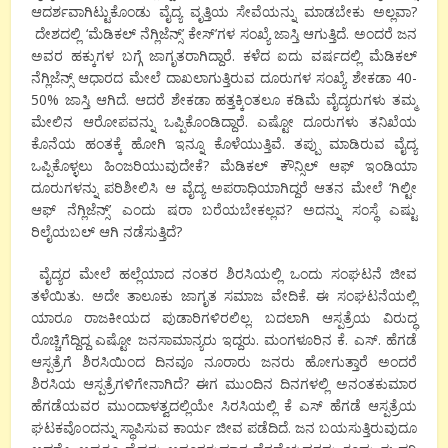
ಆದರ್ಶವಾಗಿಟ್ಟುಕೊಂಡು ವೈದ್ಯ ವೃತ್ತಿಯ ಸೇವೆಯನ್ನು ಮಾಡಬೇಕು ಅಲ್ಲವಾ?
ದೇಶದಲ್ಲಿ ‘ಮೆಡಿಕಲ್ ನೆಗ್ಲಿಜೆನ್ಸ್’ ಕೇಸ್’ಗಳ ಸಂಖ್ಯೆ ಜಾಸ್ತಿ ಆಗುತ್ತಿದೆ. ಅಂದರೆ ಜನ
ಅವರ ಹಕ್ಕುಗಳ ಬಗ್ಗೆ ಜಾಗೃತರಾಗಿದ್ದಾರೆ. ಕಳೆದ ಐದು ವರ್ಷದಲ್ಲಿ ಮೆಡಿಕಲ್
ನೆಗ್ಲಿಜೆನ್ಸ್ ಆಧಾರದ ಮೇಲೆ ದಾಖಲಾಗುತ್ತಿರುವ ದೂರುಗಳ ಸಂಖ್ಯೆ ಶೇಕಡಾ 40-
50% ಜಾಸ್ತಿ ಆಗಿದೆ. ಆದರೆ ಶೇಕಡಾ ಹತ್ತಕ್ಕಿಂತಲೂ ಕಡಿಮೆ ವೈದ್ಯರುಗಳು ತಮ್ಮ
ಮೇಲಿನ ಆರೋಪವನ್ನು ಒಪ್ಪಿಕೊಂಡಿದ್ದಾರೆ. ಎಷ್ಟೋ ದೂರುಗಳು ತನಿಖೆಯ
ಕೊನೆಯ ಹಂತಕ್ಕೆ ಹೋಗಿ ಇನ್ನೂ ಕೊಳೆಯುತ್ತಿವೆ. ತಪ್ಪು ಮಾಡಿರುವ ವೈದ್ಯ
ಒಪ್ಪಿಕೊಳ್ಳಲು ಹಿಂಜರಿಯುವುದೇಕೆ? ಮೆಡಿಕಲ್ ಕೌನ್ಸಿಲ್ ಆಫ್ ಇಂಡಿಯಾ
ದೂರುಗಳನ್ನು ಪರಿಶೀಲಿಸಿ ಆ ವೈದ್ಯ ಅಪರಾಧಿಯಾಗಿದ್ದರೆ ಆತನ ಮೇಲೆ ‘ಗಿಲ್ಟೀ
ಆಫ್ ನೆಗ್ಲಿಜೆನ್ಸ್’ ಎಂದು ಷರಾ ಬರೆಯಬೇಕಲ್ಲವ? ಅದನ್ನು ಸಂಸ್ಥೆ ಎಷ್ಟು
ರಿಲೈಯಬಲ್ ಆಗಿ ನಡೆಸುತ್ತಿದೆ?
ವೈದ್ಯರ ಮೇಲೆ ಹಲ್ಲೆಯಾದ ನಂತರ ಶಿರಸಿಯಲ್ಲಿ ಒಂದು ಸಂಘಟನೆ ಜೀವ
ತಳೆಯಿತು. ಅದೇ ತಾಲೂಕು ಜಾಗೃತ ಸಮಾಜ ವೇದಿಕೆ. ಈ ಸಂಘಟನೆಯಲ್ಲಿ
ಯಾರೂ ರಾಜಕೀಯದ ಪುಡಾರಿಗಳಿರಲಿಲ್ಲ. ಬದಲಾಗಿ ಆಸ್ಪತ್ರೆಯ ವಿರುದ್ಧ
ರೊಚ್ಚಿಗೆದ್ದಿದ್ದ ಎಷ್ಟೋ ಜನಸಾಮಾನ್ಯರು ಇದ್ದರು. ಮಂಗಳೂರಿನ ಕೆ. ಎಸ್. ಹೆಗಡೆ
ಆಸ್ಪತ್ರೆಗೆ ಶಿರಸಿಯಿಂದ ದಿನವೂ ನೂರಾರು ಜನರು ಹೋಗುತ್ತಾರೆ ಅಂದರೆ
ಶಿರಸಿಯ ಆಸ್ಪತ್ರೆಗಳಿಗೇನಾಗಿದೆ? ಈಗ ಮುಂದಿನ ದಿನಗಳಲ್ಲಿ ಅನಂತಕುಮಾರ
ಹೆಗಡೆಯವರ ಮುಂದಾಳತ್ವದಲ್ಲಿಯೇ ಸಿರಸಿಯಲ್ಲಿ ಕೆ ಎಸ್ ಹೆಗಡೆ ಆಸ್ಪತ್ರೆಯ
ಘಟಕವೊಂದನ್ನು ಸ್ಥಾಪಿಸುವ ಕಾರ್ಯ ಜೀವ ಪಡೆದಿದೆ. ಜನ ಬಯಸುತ್ತಿರುವುದೂ