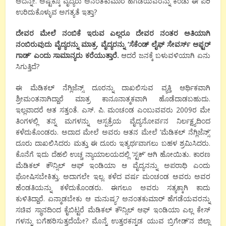
ಅದನ್ನೇ. ಅಷ್ಟಕ್ಕೂ ವೈದ್ಯರು ಅನಂತಕುಮಾರ ಹೆಗಡೆಯವರನ್ನು ಕಂಡು ಈ ಪರಿ
ಉರಿದುಕೊಳ್ಳುವ ಅಗತ್ಯತೆ ಇತ್ತಾ?
ದೇವರ ಮೇಲೆ ನಂಬಿಕೆ ಇರುವ ಎಲ್ಲರೂ ದೇವರ ನಂತರ ಅತಿಯಾಗಿ
ನಂಬಿರುವುದು ವೈದ್ಯರನ್ನು ಮಾತ್ರ. ವೈದ್ಯರನ್ನು ‘ಸೆಕೆಂಡ್ ಲೈಫ್ ಸೇವರ್ಸ್ ಆಫ್ಟರ್
ಗಾಡ್’ ಎಂದು ಸಾಮಾನ್ಯರು ಕರೆಯುತ್ತಾರೆ.
ಆದರೆ ಜನಕ್ಕೆ ಬಳುವಳಿಯಾಗಿ ಏನು
ಸಿಗುತ್ತಿದೆ?
ಈ ಮೆಡಿಕಲ್ ನೆಗ್ಲಿಜೆನ್ಸ್ ದೂರನ್ನು ದಾಖಲಿಸುವ ವ್ಯಕ್ತಿ ಆರ್ಥಿಕವಾಗಿ
ಶ್ರೀಮಂತನಾಗಿದ್ದಾರೆ ಮಾತ್ರ ಕಾನೂನಾತ್ಮಕವಾಗಿ ಹೊಡೆದಾಡಬಹುದು.
ಇಲ್ಲವಾದರೆ ಆತ ಸತ್ತಂತೆ. ಎಸ್. ಪಿ. ಮಂಚಂಡ ಎಂಬುವವರು 2009ರ ಮೇ
ತಿಂಗಳಲ್ಲಿ ತನ್ನ ಮಗಳನ್ನು ಆಸ್ಪತ್ರೆಯ ವೈದ್ಯನೋರ್ವನ ನಿರ್ಲಕ್ಷ್ಯದಿಂದ
ಕಳೆದುಕೊಂಡರು. ಅದಾದ ಮೇಲೆ ಅವರು ಆತನ ಮೇಲೆ ‘ಮೆಡಿಕಲ್ ನೆಗ್ಲಿಜೆನ್ಸ್’
ದೂರು ದಾಖಲಿಸಿದರು ಮತ್ತು ಈ ದೂರು ಇತ್ಯರ್ಥವಾಗಲು ಬಹಳ ಶ್ರಮಿಸಿದರು.
ಕೊನೆಗೆ ಇದು ದೆಹಲಿ ಉಚ್ಚ ನ್ಯಾಯಾಲಯದಲ್ಲಿ ‘ಸ್ಟಕ್’ ಆಗಿ ಹೋಯಿತು. ಕಾರಣ
ಮೆಡಿಕಲ್ ಕೌನ್ಸಿಲ್ ಆಫ್ ಇಂಡಿಯಾ ಆ ವೈದ್ಯನನ್ನು ಅಪರಾಧಿ ಎಂದು
ಘೋಷಿಸಬೇಕಿತ್ತು. ಅದಾಗಲೇ ಇಲ್ಲ. ಕಳೆದ ವರ್ಷ ಮಂಚಂಡ ಅವರು ಅವರ
ಹೆಂಡತಿಯನ್ನು ಕಳೆದುಕೊಂಡರು. ಈಗಲೂ ಅವರು ಸತ್ಯಕ್ಕಾಗಿ ಕಾದು
ಕುಳಿತಿದ್ದಾರೆ. ಏನ್ಮಾಡಬೇಕು ಆ ಮನುಷ್ಯ? ಅನಂತಕುಮಾರ್ ಹೆಗಡೆಯವರನ್ನು
ಸಚಿವ ಸ್ಥಾನದಿಂದ ಕೈಬಿಟ್ಟರೆ ಮೆಡಿಕಲ್ ಕೌನ್ಸಿಲ್ ಆಫ್ ಇಂಡಿಯಾ ಎಲ್ಲ ಕೇಸ್
ಗಳನ್ನು ಬಗೆಹರಿಸುತ್ತದೆಯೇ? ಮೊನ್ನೆ ಉತ್ತರಕನ್ನಡ ಯುವ ಬ್ರಿಗೇಡ್’ನ ಜಿಲ್ಲಾ