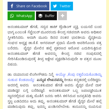
Share on Facebook
Twitter
WhatsApp
Buffer
ಅನಂತಕುಮಾರ್ ಹೆಗಡೆ, ಸದ್ಯದ ಹಾಟ್ ಟ್ರೆಂಡಿಂಗ್ ವ್ಯಕ್ತಿ. ಬಯಸದೆ ಬಂದ
ಭಾಗ್ಯ ಎಂಬಂತೆ ಸೆಪ್ಟೆಂಬರ್ ಮೂರರಂದು ಕೇಂದ್ರ ಸಚಿವರಾಗಿ ಅವರು ಅಧಿಕಾರ
ಸ್ವೀಕರಿಸಿದರು. ಅದಾಗಿ ಮೂರು ದಿನದ ನಂತರ ಭಾರತೀಯ ವೈದ್ಯಕೀಯ
ಸಂಘದ ಅಧ್ಯಕ್ಷ ಡಾ.ಕೆ.ಕೆ. ಅಗರವಾಲ್‌ ಪ್ರಧಾನಿ ಮೋದಿ ಅವರಿಗೊಂದು ಪತ್ರ
ಬರೆದರು. ವೈದ್ಯರ ಮೇಲಿನ ಹಲ್ಲೆ ಪ್ರಕರಣದ ಆರೋಪ ಎದುರಿಸುತ್ತಿರುವ
ಅನಂತಕುಮಾರ್‌ ಹೆಗಡೆ ಅವರನ್ನು ಕೇಂದ್ರ ಸಚಿವ ಸಂಪುಟದಲ್ಲಿ
ಸೇರಿಸಿಕೊಂಡಿರುವುದಕ್ಕೆ ತೀವ್ರ ಆಕ್ಷೇಪ ವ್ಯಕ್ತಪಡಿಸಿರುವುದೇ ಆ ಪತ್ರದ ಮೂಲ
ವಿಷಯ.
ಡಾ. ದಯಾನಂದ ಲಿಂಗೇಗೌಡರು ನಿನ್ನೆ
ಅಯ್ಯೋ ,ಕೆಂಪು ರತ್ನವೆಂದುಕೊಂಡಿದ್ದು
ಸುಡುವ ಕೆಂಡವಾಯ್ತೆ!
ಎನ್ನುವ ಲೇಖನವನ್ನು
ರೀಡೂ ಕನ್ನಡದಲ್ಲಿ ಬರೆದಿದ್ದರು.
ಅದರಲ್ಲಿ ಅವರು ಅನಂತಕುಮಾರ ಹೆಗಡೆ ಅವರು ವೈದ್ಯರ ಮೇಲೆ ದಾಳಿ
ಮಾಡಿದ್ದರ ಬಗ್ಗೆ ಬರೆದಿದ್ದಾರೆ. ಅನಂತಕುಮಾರ್ ಒಬ್ಬ ಜವಾಬ್ದಾರಿಯುತ
ಸ್ಥಾನದಲ್ಲಿರುವ ಮತ್ತು ಜೊತೆಗೆ ಜನರು ಆರಿಸಿ ಕಳಿಸಿರುವ ಜನಪ್ರತಿನಿಧಿ ಅವರು
ಸ್ವಲ್ಪ ಎಡವಿದರೂ ಅದು ತಪ್ಪು. ಅನಂತಕುಮಾರ್ ಹೆಗಡೆ ವೈದ್ಯರ ಮೇಲೆ ಹಲ್ಲೆ
ಮಾಡಿರುವುದು ತಪ್ಪು. ಇದನ್ನು ಖಂಡಿಸಲೇಬೇಕು. ಕಾನೂನನ್ನು ರೂಪಿಸುವ