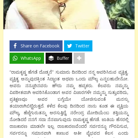
Share on Facebook
Twitter
WhatsApp
Buffer
“ರಾಮಕೃಷ್ಣ ಹೆಗಡೆ ದೊಡ್ಮನೆ” ಸುಮಾರು ದಿನದಿಂದ ನನ್ನ ಆವರಿಸಿರುವ ವ್ಯಕ್ತಿತ್ವ.
ವ್ಯಕ್ತಿತ್ವ ಅನ್ನುವುದಕ್ಕಿಂತ ಸಿದ್ಧಾಂತ ಅಥವಾ ಒಂದು ಮೌಲ್ಯ ಎನ್ನಬಹುದೇನೋ.
ಅವರು ನನ್ನೂರಿನವರು ಹೌದು ನಮ್ಮ ಹವ್ಯಕರು. ಕೆಲವರು ನಮ್ಮನ್ನು
ವಿಪರೀತವಾಗಿ ಆವರಿಸಿಕೊಂಡಾಗ ಅವರ ವಿಚಾರಗಳೇ ನಮ್ಮನ್ನು ಸುತ್ತುವರಿದು,
ಪ್ರತಿಕ್ಷಣವೂ ಅವರ ಬಗ್ಗೆಯೇ ಯೋಚಿಸುವಂತೆ ಮನಸ್ಸು
ತಯಾರಾಗಿಬಿಟ್ಟಿರುತ್ತದೆ. ಕಳೆದ ಕೆಲವು ದಿನದಿಂದ ನಾನು ಕೂಡ ಈ ವ್ಯಕ್ತಿಯ
ಮೌಲ್ಯ, ಹೆಜ್ಜೆಗುರುತನ್ನು ಅರಸುತ್ತಿದ್ದೆ. ನರೇಂದ್ರ ಮೋದಿಯೆಂಬ ಶಕ್ತಿಯನ್ನು
ನೋಡಿದರೆ ನನಗೆ ಸದಾ ನೆನಪಾಗುವುದು ರಾಮಕೃಷ್ಣ ಹೆಗಡೆ. ಜಾತಿಯ ಹೆಸರಲ್ಲಿ
ರಾಜಕಾರಣ ಮಾಡಲೇ ಇಲ್ಲ. ರಾಜಕಾರಣವೆಂದರೆ ಸರ್ವರನ್ನೂ ಗೌರವಿಸುವ,
ಸರ್ವರನ್ನೂ ಸಮಾನವಾಗಿ ಕಾಣುವ ಅತೀ ವೈಭವದ ಕೆಲಸ ಎಂದು