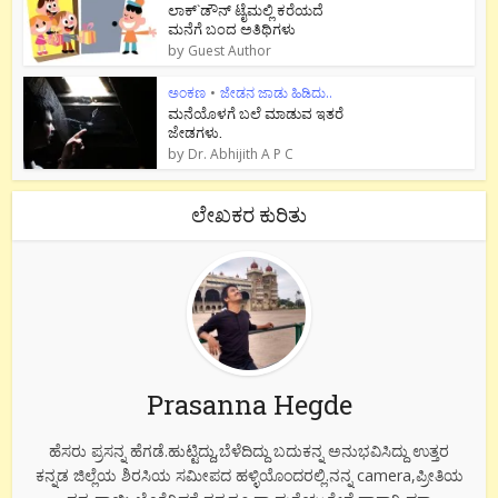
ಲಾಕ್`ಡೌನ್ ಟೈಮಲ್ಲಿ ಕರೆಯದೆ
ಮನೆಗೆ ಬಂದ ಅತಿಥಿಗಳು
by
Guest Author
ಅಂಕಣ
•
ಜೇಡನ ಜಾಡು ಹಿಡಿದು..
ಮನೆಯೊಳಗೆ ಬಲೆ ಮಾಡುವ ಇತರೆ
ಜೇಡಗಳು.
by
Dr. Abhijith A P C
ಲೇಖಕರ ಕುರಿತು
Prasanna Hegde
ಹೆಸರು ಪ್ರಸನ್ನ ಹೆಗಡೆ.ಹುಟ್ಟಿದ್ದು,ಬೆಳೆದಿದ್ದು ಬದುಕನ್ನ ಅನುಭವಿಸಿದ್ದು ಉತ್ತರ
ಕನ್ನಡ ಜಿಲ್ಲೆಯ ಶಿರಸಿಯ ಸಮೀಪದ ಹಳ್ಳಿಯೊಂದರಲ್ಲಿ.ನನ್ನ camera,ಪ್ರೀತಿಯ