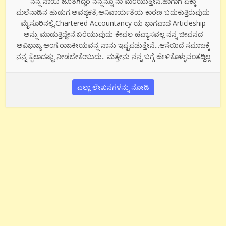
ನನ್ನ ನಾಯಿ ಜೊತೆಗಿದ್ದರೆ ನನ್ನನ್ನೂ ನಾ ಮರೆಯುತ್ತೇನೆ.ಹಾಗಾಗಿ ಪಕ್ಕಾ
ಮಲೆನಾಡಿನ ಹುಡುಗ.ಅವಶ್ಯಕತೆ,ಅನಿವಾರ್ಯತೆಯ ಕಾರಣ ಬದುಕುತ್ತಿರುವುದು
ಮೈಸೂರಿನಲ್ಲಿ.Chartered Accountancy ಯ ಭಾಗವಾದ Articleship
ಅನ್ನು ಮಾಡುತ್ತಿದ್ದೇನೆ.ಬರೆಯುವುದು ಕೇವಲ ಹವ್ಯಾಸವಲ್ಲ ನನ್ನ ಜೀವನದ
ಅವಿಭಾಜ್ಯ ಅಂಗ.ರಾಜಕೀಯವನ್ನ ನಾನು ಇಷ್ಟಪಡುತ್ತೇನೆ...ಆಸೆಯಿದೆ ಸಮಾಜಕ್ಕೆ
ನನ್ನ ಕೈಲಾದಷ್ಟು ನೀಡಬೇಕೆಂಬುದು.. ಮತ್ತೇನು ನನ್ನ ಬಗ್ಗೆ ಹೇಳಿಕೊಳ್ಳುವಂತದ್ದಿಲ್ಲ
ಎಲ್ಲಾ ಲೇಖನಗಳನ್ನು ನೋಡಿ