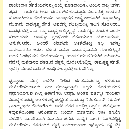
ನಾಯಕರಾಗಿ ಹೆಗಡೆಯವರನ್ನು ಆಯ್ಕೆ ಮಾಡಲಾಯಿತು. ಅಂದಿನ ರಾಜ್ಯ ಜನತಾ
ಪಕ್ಷದ ನಾಯಕರುಗಳಾದ ದೇವೇಗೌಡ-ಬೊಮ್ಮಾಯಿ-ಬಂಗಾರಪ್ಪ ಅಂತವರ
ಹೊರತಾಗಿಯೂ ಹೆಗಡೆಯವರ ಚಾಣಾಕ್ಷತನ ರಾಷ್ಟ್ರನಾಯಕರಿಗೆ ಇಷ್ಟವಾಗಿತ್ತು
ಪರಿಣಾಮ ರಾಮಕೃಷ್ಣ ಹೆಗಡೆ ಅವರನ್ನು ಮುಖ್ಯಮಂತ್ರಿ ಗಾದಿಗೆ ಸೂಚಿಸಿದರು.
ಒಂದರ್ಥದಲ್ಲಿ ಇದು ನಮ್ಮ ರಾಜ್ಯಕ್ಕೆ ಅತ್ಯುತ್ಕೃಷ್ಟ ನಾಯಕತ್ವದ ಕೊಡುಗೆ ಎಂದೇ
ಹೇಳಬಹುದು. ಅದೆಷ್ಟೋ ಪ್ರಧಾನಿಗಳು ಹೆಗಡೆಯವರ ಯೋಜನೆಗಳನ್ನು
ಅನುಕರಿಸಿದರು ಅಂದರೆ ಯಾವುದೇ ಅತಿಶಯೋಕ್ತಿ ಇಲ್ಲ. ಇವತ್ತು
ನಾವೇನಾದರೂ ಜನತಾ ದರ್ಶನ ಎನ್ನೋ ಕಾರ್ಯಕ್ರಮವನ್ನು ನೋಡುತ್ತಿದ್ದರೆ
ಅದರ ಹಿಂದಿನ ತಲೆ ಹೆಗಡೆಯವರದ್ದು. ಯುವಕ ಯುವತಿಯರಿಗೆ ಹದಿನೆಂಟು
ವರ್ಷಕ್ಕೆ ಮತದಾನದ ಮಾಡುವ ಹಕ್ಕನ್ನು ದೊರಕಿಸಿಕೊಟ್ಟಿದ್ದು ರಾಮಕೃಷ್ಣ ಹೆಗಡೆ,
ಇದನ್ನೇ ಮುಂದೆ ರಾಜೀವ್ ಗಾಂಧಿ ಕೇಂದ್ರದಲ್ಲಿ ಅನುಕರಿಸಿದ್ದು.
ಭ್ರಷ್ಟಾಚಾರ ಮುಕ್ತ ಆಡಳಿತ ನೀಡಿದ ಹೆಗಡೆಯವರನ್ನು ಹಳಿಯಲು
ದೇವೇಗೌಡರಂತವರು ಸದಾ ಪ್ರಯತ್ನಿಸುತ್ತಲೇ ಇದ್ದರು. ಹೆಗಡೆಯವರಿಗೆ
ಪ್ರಧಾನಿಯಾಗುವ ಎಲ್ಲಾ ಅರ್ಹತೆಗಳು ಇದ್ದವು. ಅಂತಹ ವರ್ಚಸ್ವೀ ನಾಯಕನ
ವಿರುದ್ಧ ಬಂಡೆದ್ದು ಆಡಳಿತದಲ್ಲಿ ಹಸ್ತಕ್ಷೇಪ ಮಾಡುತ್ತಾ ನಿರಂತರವಾಗಿ ಕಿರುಕುಳ
ನೀಡಿದ್ದು ಇದೇ ದೇವೇಗೌಡರು. ಆದರೆ ಹೆಗಡೆ ಇದಕ್ಕೆಲ್ಲ ಬಗ್ಗಲಿಲ್ಲ. ಟೆಲಿಫೋನ್
ಕದ್ದಾಲಿಕೆಯಂತಹ ಆರೋಪಗಳು ಬಂದಾಗ ರಾಜೀನಾಮೆ ನೀಡಿ ತನಿಖೆಗೆ
ಸಹಕರಿಸಿ ಮಾದರಿಯಾಗಿ ನಿಂತವರು ಹೆಗಡೆ. ಮಣ್ಣಿನ ಮಗನ ಸೋಗಿನಲ್ಲಿದ್ದ
ದೇವೇಗೌಡರು ಹೆಗಡೆಯರ ಪಕ್ಷಕ್ಕೆ ಪರ್ಯಾಯವಾಗಿ ಇನ್ನೊಂದು ಪಕ್ಷ ಕಟ್ಟಿ