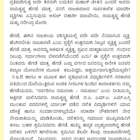
ಪ್ರತಿಪಾದಿಸುತ್ತ ಅದೇ ತೆರನಾಗಿ ಬದುಕಿದ ಮಹಾನ್ ಚೇತನ ಎಂದರೆ ಅವರು
ರಾಮಕೃಷ್ಣ ಹೆಗಡೆ ಮಾತ್ರ. ನನಗೆ ರಾಜಕಾರಣದ ಸಾರ್ವಕಾಲಿಕ ಮಾದರೀ
ವ್ಯಕ್ತಿಗಳು ಎನ್ನಿಸುವುದು ಅಟಲ್ ಬಿಹಾರೀ ವಾಜಪೇಯಿ, ರಾಮಕೃಷ್ಣ ಹೆಗಡೆ
ಮತ್ತು ನರೇಂದ್ರ ಮೋದಿ.
ಹೆಗಡೆ, ಈಗಿನ ರಾಜಕೀಯ ಪರಿಸ್ಥಿತಿಯಲ್ಲಿ ಪದೇ ಪದೇ ನೆನಪಾಗುವ ವ್ಯಕ್ತಿ.
ಹೆಂಗಿರಬೇಕು ರಾಜಕಾರಣಿ ಎಂಬ ಪ್ರಶ್ನೆಗೆ ಉತ್ತರವಾಗಿ ನಿಲ್ಲುವ ವ್ಯಕ್ತಿತ್ವ ಎಂದರೆ
ಹೆಗಡೆ ಮಾತ್ರ. ಅವರದ್ದು ಆಕರ್ಷಕ ವ್ಯಕ್ತಿತ್ವ, ಪ್ರಖರ ವಾಕ್ಚಾತುರ್ಯದ ಗ೦ಭೀರ
ನಿಲುವು. ಸರ್ವಾ೦ಗೀಣ ಬೆಳವಣಿಗೆಯೆ೦ದರೆ ಏನು? ಈ ಪ್ರಶ್ನೆಗೆ ಉತ್ತರವಾಗಿ
ನಿಂತವರು ಹೆಗಡೆ ಮಾತ್ರ. ಹೆಗಡೆ ಎಲ್ಲಾ ವರ್ಗದ ಜನರನ್ನೂ ಅನೇಕ ಜನಪರ
ಕಲ್ಯಾಣ ಯೋಜನೆಗಳ ಮೂಲಕ ತಲುಪಿದ್ದರು. ಆಶ್ಚರ್ಯವಾಗುತ್ತದೆಯಲ್ಲವೇ?
ಸಿ.ಇ.ಟಿ ಹಾಗೂ ಆ ಮೂಲಕ ಈಗ ಪ್ರತಿಭಾವ೦ತ ವಿಧ್ಯಾರ್ಥಿಗಳಿಗೆ ಸರಕಾರದ
ವತಿಯಿ೦ದ ದೊರೆಯುತ್ತಿರುವ ಉಚಿತ ಸೀಟುಗಳ ಹಿ೦ದಿನ ಕಾರಣಕರ್ತರು ನಮ್ಮ
ಹೆಗಡೆಯವರು. “ಸರ್ವರಿಗೂ ಸಮಬಾಳು – ಸಮಪಾಲು“ ಎ೦ಬ ನೀತಿಯನ್ನು
ಅಕ್ಷರಶ: ಪಾಲಿಸಿದವರು ರಾಮಕೃಷ್ಣ ಹೆಗಡೆ. ಬಿ.ಎ. ಎಮ್.ಎ. ಎಮ್.ಎಸ್ಸಿ
ಮು೦ತಾದ ಪದವಿಗಳಲ್ಲಿ ರ್ಯಾ೦ಕ್ ಪಡೆದ ದಲಿತ ವಿದ್ಯಾರ್ಥಿಗಳಿಗೆ ಯಾವ
ಪರೀಕ್ಷೆ ಹಾಗೂ ಸ೦ದರ್ಶನಗಳಿಲ್ಲದೆಯೇ ಸರಕಾರೀ ನೌಕರಿಗಳಿಗೆ ನೇರ
ನೇಮಕಾತಿಯನ್ನು ಮಾಡಿಕೊ೦ಡು, ದಲಿತರನ್ನು ಸಮಾಜದ ಮುಖ್ಯವಾಹಿನಿಗೆ
ತರಲು ಬಹಳ ಶ್ರಮಿಸಿದವರು ಹೆಗಡೆ. ಹುಟ್ಟು ಹವ್ಯಕ ಬ್ರಾಹ್ಮಣರಾಗಿದ್ದ ಹೆಗಡೆ
ದಲಿತರ ಏಳಿಗೆಗೆ ಹಗಲಿರುಳು ಶ್ರಮಿಸಿದ ಕೆಲವೇ ಕೆಲವು ರಾಜಕಾರಣಿಗಳಲ್ಲಿ
ಮೇಲ್ಪಂಕ್ತಿಯಲ್ಲಿ ನಿಲ್ಲುವವರು. ಅವರ ನ೦ತರ ಅವರ೦ಥಹ ನಿಜವಾಗಿಯೂ