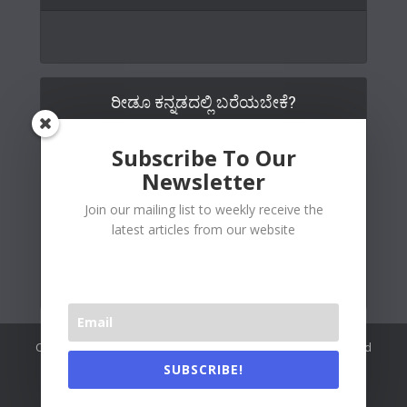
ರೀಡೂ ಕನ್ನಡದಲ್ಲಿ ಬರೆಯಬೇಕೆ?
Subscribe To Our
Newsletter
Join our mailing list to weekly receive the
latest articles from our website
Copywrite© 2026 Readoo Media Private Limited. Created and
maintained by
The Web People
.
SUBSCRIBE!
Readoo India (Main)
About Us
Contact Us
Authors