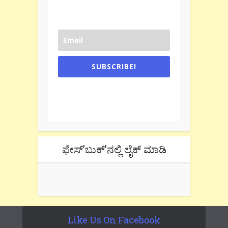
SUBSCRIBE!
One e-mail a week. We don't spam.
Don't forget to check the promotional
tab if you are using gmail.
ಫೇಸ್’ಬುಕ್’ನಲ್ಲಿ ಲೈಕ್ ಮಾಡಿ
Like Us On Facebook