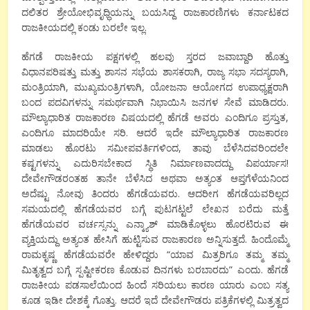
ದಲಿತರ ಶ್ರೇಯೋಭಿವೃಧ್ಧಿಯನ್ನು ಬಯಸಿದ್ದ ರಾಜಕಾರಣಿಗಳು ಕರ್ನಾಟಕದ
ರಾಜಕೀಯದಲ್ಲಿ ಕ೦ಡು ಬರಲೇ ಇಲ್ಲ.
ಹೆಗಡೆ ರಾಜಕೀಯ ಪಕ್ಷಗಳಲ್ಲಿ ಹಲವು ಸ್ತರದ ಜವಾಬ್ದಾರಿ ಹೊತ್ತು
ವಿಧಾನಪರಿಷತ್ತು ಮತ್ತು ಶಾಸನ ಸಭೆಯ ಶಾಸಕರಾಗಿ, ರಾಜ್ಯ ಸಭಾ ಸದಸ್ಯರಾಗಿ,
ಮಂತ್ರಿಯಾಗಿ, ಮುಖ್ಯಮಂತ್ರಿಗಳಾಗಿ, ಯೋಜನಾ ಆಯೋಗದ ಉಪಾಧ್ಯಕ್ಷರಾಗಿ
ಬಂದ ಪದವಿಗಳನ್ನು ಸಮರ್ಥವಾಗಿ ನಿಭಾಯಿಸಿ ಜನಗಳ ಸೇವೆ ಮಾಡಿದರು.
ಮೌಲ್ಯಾಧಾರಿತ ರಾಜಕಾರಣ ವಿಷಯದಲ್ಲಿ ಹೆಗಡೆ ಅವರು ಎಂದಿಗೂ ಪ್ರಸ್ತುತ,
ಎಂದಿಗೂ ಮಾದರಿಯೇ ಸರಿ. ಆದರೆ ಇದೇ ಮೌಲ್ಯಾಧಾರಿತ ರಾಜಕಾರಣ
ಮಾಡಲು ಹೊರಟು ಸಮೀಪವರ್ತಿಗಳಿಂದ, ತಾವು ಬೆಳೆಸಿದವರಿಂದಲೇ
ಕಷ್ಟಗಳನ್ನು ಎದುರಿಸಬೇಕಾದ ಸ್ಥಿತಿ ನಿರ್ಮಾಣವಾದದ್ದು ವಿಪರ್ಯಾಸ!
ದೇವೇಗೌಡರಂತಹ ತಾನೇ ಬೆಳೆಸಿದ ಅಥವಾ ಅತ್ಯಂತ ಆಪ್ತಗೆಳೆಯನಿಂದ
ಅದೆಷ್ಟು ನೋವು ತಿಂದರು ಹೆಗಡೆಯವರು. ಆದರೀಗ ಹೆಗಡೆಯವರಿಲ್ಲದ
ಸಮಯದಲ್ಲಿ ಹೆಗಡೆಯವರ ಬಗ್ಗೆ ಪುಟಗಟ್ಟಲೆ ಲೇಖನ ಬರೆದು ಮತ್ತೆ
ಹೆಗಡೆಯವರ ವರ್ಚಸ್ಸನ್ನು ಎನ್ಕ್ಯಾಶ್ ಮಾಡಿಕೊಳ್ಳಲು ಹೊರಟಿರುವ ಈ
ವ್ಯಕ್ತಿಯದ್ದು ಅತ್ಯಂತ ಹೇಸಿಗೆ ಹುಟ್ಟಿಸುವ ರಾಜಕಾರಣ ಅನ್ನಿಸುತ್ತದೆ. ಹಿಂದೊಮ್ಮೆ
ರಾಮಕೃಷ್ಣ ಹೆಗಡೆಯವರೇ ಹೇಳಿದ್ದರು “ಯಾವ ಮಿತ್ರರಿಗೂ ತಮ್ಮ ತಮ್ಮ
ಮಿತೃತ್ವದ ಬಗ್ಗೆ ಸ್ಪಷ್ಟೀಕರಣ ಕೊಡುವ ದಿನಗಳು ಬರಬಾರದು” ಎಂದು. ಹೆಗಡೆ
ರಾಜಕೀಯ ಪಡಸಾಲೆಯಿಂದ ಹಿಂದೆ ಸರಿಯಲು ಕಾರಣ ಯಾರು ಎಂಬ ಸತ್ಯ
ಕೂಡ ಇಡೀ ದೇಶಕ್ಕೆ ಗೊತ್ತು. ಆದರೆ ಇದೆ ದೇವೇಗೌಡರು ಪತ್ರಿಕೆಗಳಲ್ಲಿ ಮಿತ್ರತ್ವದ