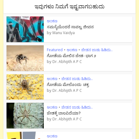
ಇವುಗಳೂ ನಿಮಗೆ ಇಷ್ಟವಾಗಬಹುದು
ಅಂಕಣ
ಸಮಸ್ಯೆಯೆಂದರೆ ಸಾವಲ್ಲ, ಜೀವನ
by
Manu Vaidya
Featured
•
ಅಂಕಣ
•
ಜೇಡನ ಜಾಡು ಹಿಡಿದು..
ಗೋಡೆಯ ಮೇಲಿನ ಜೇಡ- ಭಾಗ ೨
by
Dr. Abhijith A P C
ಅಂಕಣ
•
ಜೇಡನ ಜಾಡು ಹಿಡಿದು..
ಗೋಡೆಯ ಮೇಲೊಂದು ಚಕ್ರ
by
Dr. Abhijith A P C
ಅಂಕಣ
•
ಜೇಡನ ಜಾಡು ಹಿಡಿದು..
ಜೇಡಕ್ಕೆ ಬಾಲವಿದೆಯಾ?
by
Dr. Abhijith A P C
ಅಂಕಣ