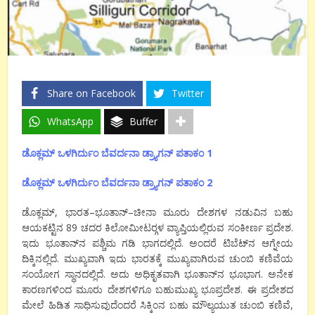
Share on Facebook
Twitter
WhatsApp
Buffer
ಡೊಕ್ಲಮ್ ಒಳಗಿರ್ದುಂ ಬೆವರ್ದನಾ ಡ್ರ್ಯಾಗನ್ ಪತಾಕಂ 1
ಡೊಕ್ಲಮ್ ಒಳಗಿರ್ದುಂ ಬೆವರ್ದನಾ ಡ್ರ್ಯಾಗನ್ ಪತಾಕಂ 2
ಡೊಕ್ಲಮ್
,
ಭಾರತ
–
ಭೂತಾನ್
–
ಚೀನಾ
ಮೂರು
ದೇಶಗಳ
ನಡುವಿನ
ಬಹು
ಆಯಕಟ್ಟಿನ
89
ಚದರ
ಕಿಲೋಮೀಟರ್
ಗಳ
ವ್ಯಾಪ್ತಿಯಲ್ಲಿರುವ
ಸಂಕೀರ್ಣ
ಪ್ರದೇಶ
.
ಇದು
ಭೂತಾನ್
ನ
ಪಶ್ಚಿಮ
ಗಡಿ
ಭಾಗದಲ್ಲಿದೆ
.
ಅಂದರೆ
ಟಿಬೆಟ್
ನ
ಆಗ್ನೇಯ
ದಿಕ್ಕಿನಲ್ಲಿದೆ
.
ಮುಖ್ಯವಾಗಿ
ಇದು
ಭಾರತಕ್ಕೆ
ಮುಖ್ಯವಾಗಿರುವ
ಚುಂಬಿ
ಕಣಿವೆಯ
ಸಂಯೋಗ
ಸ್ಥಾನದಲ್ಲಿದೆ
.
ಅದು
ಅಧಿಕೃತವಾಗಿ
ಭೂತಾನ್
ನ
ಭೂಭಾಗ
.
ಅನೇಕ
ಕಾರಣಗಳಿಂದ
ಮೂರು
ದೇಶಗಳಿಗೂ
ಬಹುಮುಖ್ಯ
ಭೂಪ್ರದೇಶ
.
ಈ
ಪ್ರದೇಶದ
ಮೇಲೆ
ಹಿಡಿತ
ಸಾಧಿಸುವುದೆಂದರೆ
ಸಿಕ್ಕಿಂನ
ಬಹು
ಮೌಲ್ಯಯುತ
ಚುಂಬಿ
ಕಣಿವೆ
,