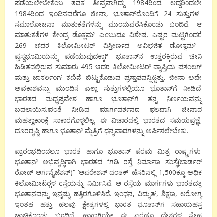
ಪಡೆಯಲೇಬೇಕೆಂಬ
ತವಕ
ತೀವ್ರವಾಗಿದ್ದು
1984
ರಿಂದ
.
ಆದ್ದರಿಂದಲೇ
1984
ರಿಂದ
ಇಂದಿನವರೆಗೂ
ಚೀನಾ
,
ಭೂತಾನ್
ದೊಂದಿಗೆ
24
ಸುತ್ತುಗಳ
ಸಮಾಲೋಚನಾ
ಮಾತುಕತೆಗಳನ್ನು
ಮುಂದುವರೆಸಿಕೊಂಡು
ಬಂದಿದೆ
.
ಆ
ಮಾತುಕತೆಗಳ
ಕೇಂದ್ರ
ಡೊಕ್ಲಮ್
ಎಂಬುದೂ
ವಿಶೇಷ
.
ಎಷ್ಟರ
ಮಟ್ಟಿಗೆಂದರೆ
269
ಚದರ
ಕಿಲೋಮೀಟರ್
ವಿಸ್ತೀರ್ಣದ
ಅವಿಭಜಿತ
ಡೋಕ್ಲಮ್
ಪ್ರಸ್ಥಭೂಮಿಯನ್ನು
ಪಡೆಯುವುದಕ್ಕಾಗಿ
ಭೂತಾನ್
ನ
ಉತ್ತರಕ್ಕಿರುವ
ಚೀನಿ
ಹಿಡಿತದಲ್ಲಿರುವ
ಸುಮಾರು
495
ಚದರ
ಕಿಲೋಮೀಟರ್
ವ್ಯಾಪ್ತಿಯ
ಪಸಂಲಗ್
ಮತ್ತು
ಜಾಕರ್ಲಂಗ್
ಕಣಿವೆ
ಬಿಟ್ಟುಕೊಡುವ
ಪ್ರಸ್ತಾಪವನ್ನಿಟ್ಟಿತ್ತು
.
ಚೀನಾ
ಅದೇ
ಅವಕಾಶವನ್ನು
ಮುಂದಿನ
ಎಲ್ಲಾ
ಸುತ್ತುಗಳಲ್ಲಿಯೂ
ಭೂತಾನ್
ಗೆ
ನೀಡಿದೆ
.
ಭಾರತದ
ಮಧ್ಯಪ್ರವೇಶ
ಹಾಗೂ
ಭೂತಾನ್
ಗೆ
ತನ್ನ
ನಿರ್ಣಯವನ್ನು
ಬದಲಾಯಿಸುವಂತೆ
ನೀಡಿದ
ಮಾರ್ಗದರ್ಶನದ
ಫಲವಾಗಿ
ಚೀನಾದ
ಮಹತ್ವಾಕಾಂಕ್ಷೆ
ಸಾಕಾರಗೊಳ್ಳಲಿಲ್ಲ
.
ಈ
ವಿಚಾರದಲ್ಲಿ
ಭಾರತದ
ಸಮಯಪ್ರಜ್ಞೆ
,
ದೂರದೃಷ್ಟಿ
ಹಾಗೂ
ಭೂತಾನ್
ಮೈತ್ರಿಗೆ
ಧನ್ಯವಾದಗಳನ್ನು
ಅರ್ಪಿಸಲೇಬೇಕು
.
ಪ್ರಾರಂಭದಿಂದಲೂ
ಭಾರತ
ಹಾಗೂ
ಭೂತಾನ್
ಪರಮ
ಮಿತ್ರ
ರಾಷ್ಟ್ರಗಳು
.
ಭೂತಾನ್
ಅಭಿವೃದ್ಧಿಗಾಗಿ
ಭಾರತದ
“
ಗಡಿ
ರಸ್ತೆ
ನಿರ್ಮಾಣ
ಸಂಸ್ಥೆ
(
ಬಾರ್ಡರ್
ರೋಡ್
ಆರ್ಗನೈಜೆಶನ್
)” ‘
ಆಪರೇಶನ್
ದಂತಕ್
‘
ಹೆಸರಿನಲ್ಲಿ
1,500
ಕ್ಕೂ
ಅಧಿಕ
ಕಿಲೋಮೀಟರ್
ಗಳ
ರಸ್ತೆಯನ್ನು
ನಿರ್ಮಿಸಿದೆ
.
ಆ
ರಸ್ತೆಯ
ಮಾರ್ಗಗಳು
ಭಾರತದತ್ತ
ಭೂತಾನವನ್ನು
ಇನ್ನಷ್ಟು
ಹತ್ತಿರಗೊಳಿಸಿದೆ
.
ಇಂಧನ
,
ವಿದ್ಯುತ್
,
ಶಿಕ್ಷಣ
,
ಆರೋಗ್ಯ
ಇಂತಹ
ಹತ್ತು
ಹಲವು
ಕ್ಷೇತ್ರಗಳಲ್ಲಿ
ಭಾರತ
ಭೂತಾನ್
ಗೆ
ಸಹಾಯಹಸ್ತ
ಚಾಚಿಕೊಂಡು
ಬಂದಿದೆ
.
ಹಾಗಾಗಿಯೇ
ಈ
ಎರಡೂ
ದೇಶಗಳ
ಸ್ನೇಹ