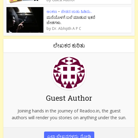
ಅಂಕಣ
•
ಜೇಡನ ಜಾಡು ಹಿಡಿದು..
ಮನೆಯೊಳಗೆ ಬಲೆ ಮಾಡುವ ಇತರೆ
ಜೇಡಗಳು.
by
Dr. Abhijith A P C
ಲೇಖಕರ ಕುರಿತು
Guest Author
Joining hands in the journey of Readoo.in, the guest
authors will render you stories on anything under the sun.
ಎಲ್ಲಾ ಲೇಖನಗಳನ್ನು ನೋಡಿ