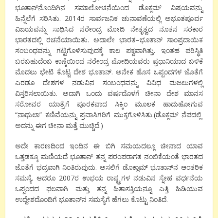
ಭೂತಾನ್
ನೊಂದಿಗಿನ
ಸಮಾಲೋಚನೆಯಿಂದ
ಡೊಕ್ಲಮ್
ವಿಷಯವನ್ನು
ಹಿನ್ನೆಲೆಗೆ
ಸರಿಸಿತು
. 2014
ರ
ಸಾರ್ವಜನಿಕ
ಚುನಾವಣೆಯಲ್ಲಿ
ಅಭೂತಪೂರ್ವ
ವಿಜಯವನ್ನು
ಸಾಧಿಸಿದ
ನರೇಂದ್ರ
ಮೋದಿ
ನೇತೃತ್ವದ
ನೂತನ
ಸರಕಾರ
ಭಾರತದಲ್ಲಿ
ರಚನೆಯಾಯಿತು
.
ಅದಾಲೇ
ಭಾರತ
–
ಭೂತಾನ್
ಸಾಂಪ್ರದಾಯಿಕ
ಸಂಬಂಧವನ್ನು
ಗಟ್ಟಿಗೊಳಿಸುವುದಕ್ಕೆ
ಕಾಲ
ಪಕ್ವವಾಗಿತ್ತು
.
ಇಂತಹ
ಪರಿಸ್ಥಿತಿ
ಬರಬಹುದೆಂಬ
ಕಾಣ್ಕೆಯಿಂದ
ನರೇಂದ್ರ
ಮೋದಿಯವರು
ಪ್ರಧಾನಿಯಾದ
ಬಳಿಕೆ
ಮೊದಲು
ಭೇಟಿ
ಕೊಟ್ಟ
ದೇಶ
ಭೂತಾನ್
.
ಅನೇಕ
ಹೊಸ
ಒಪ್ಪಂದಗಳ
ಜೊತೆಗೆ
ಎರಡೂ
ದೇಶಗಳ
ನಡುವಿನ
ಸಂಬಂಧವನ್ನು
ವಿವಿಧ
ಮಜಲುಗಳಲ್ಲಿ
ವಿಸ್ತರಿಸಲಾಯಿತು
.
ಅದಾಗಿ
ಒಂದು
ವರ್ಷದೊಳಗೆ
ಚೀನಾ
ದೇಶ
ಮಾನಸ
ಸರೋವರ
ಯಾತ್ರೆಗೆ
ಪೂರಕವಾದ
ಸಿಕ್ಕಿಂ
ಮೂಲಕ
ಹಾದುಹೋಗುವ
“
ನಾಥುಲಾ
”
ಕಣಿವೆಯನ್ನು
ಪ್ರವಾಸಿಗರಿಗೆ
ಮುಕ್ತಗೊಳಿಸಿತು
.(
ಡೊಕ್ಲಮ್
ನೆಪದಲ್ಲಿ
ಅದನ್ನು
ಈಗ
ಚೀನಾ
ಮತ್ತೆ
ಮುಚ್ಚಿದೆ
.)
ಅದೇ
ಕಾರಣದಿಂದ
ಇಂದಿನ
ಈ
ಬಿಗಿ
ಸಮಯದಲ್ಲೂ
ಚೀನಾದ
ಯಾವ
ಒತ್ತಡಕ್ಕೂ
ಮಣಿಯದೆ
ಭೂತಾನ್
ತನ್ನ
ಪರಂಪರಾಗತ
ನಂಬಿಕೆಯಂತೆ
ಭಾರತದ
ಜೊತೆಗೆ
ಭದ್ರವಾಗಿ
ನಿಂತಿರುವುದು
.
ಅಸಲಿಗೆ
ಡೊಕ್ಲಾಮ್
ಭೂತಾನ್
ನ
ಆಂತರಿಕ
ಸಮಸ್ಯೆ
.
ಆದರೂ
2007
ರ
ಉಭಯ
ರಾಷ್ಟ್ರಗಳ
ನಡುವಿನ
ಸ್ನೇಹ
ವರ್ಧನೆಯ
ಒಪ್ಪಂದದ
ಫಲವಾಗಿ
ಮತ್ತು
ತನ್ನ
ಹಿತಾಸಕ್ತಿಯನ್ನೂ
ಎತ್ತಿ
ಹಿಡಿಯುವ
ಉದ್ದೇಶದೊಂದಿಗೆ
ಭೂತಾನ್
ನ
ಸಮಸ್ಯೆಗೆ
ಹೆಗಲು
ಕೊಟ್ಟು
ನಿಂತಿದೆ
.