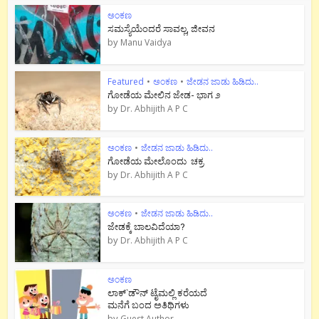
ಅಂಕಣ
ಸಮಸ್ಯೆಯೆಂದರೆ ಸಾವಲ್ಲ, ಜೀವನ
by
Manu Vaidya
Featured
•
ಅಂಕಣ
•
ಜೇಡನ ಜಾಡು ಹಿಡಿದು..
ಗೋಡೆಯ ಮೇಲಿನ ಜೇಡ- ಭಾಗ ೨
by
Dr. Abhijith A P C
ಅಂಕಣ
•
ಜೇಡನ ಜಾಡು ಹಿಡಿದು..
ಗೋಡೆಯ ಮೇಲೊಂದು ಚಕ್ರ
by
Dr. Abhijith A P C
ಅಂಕಣ
•
ಜೇಡನ ಜಾಡು ಹಿಡಿದು..
ಜೇಡಕ್ಕೆ ಬಾಲವಿದೆಯಾ?
by
Dr. Abhijith A P C
ಅಂಕಣ
ಲಾಕ್`ಡೌನ್ ಟೈಮಲ್ಲಿ ಕರೆಯದೆ
ಮನೆಗೆ ಬಂದ ಅತಿಥಿಗಳು
by
Guest Author