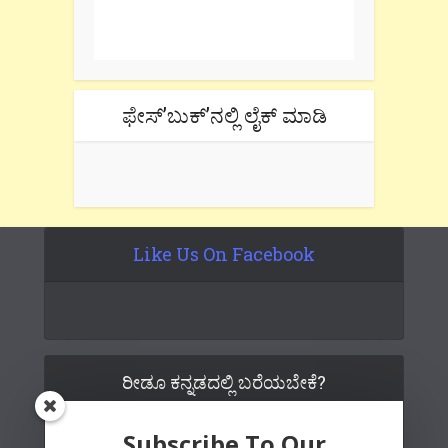
Don't forget to check the promotional
tab if you are using gmail.
ಫೇಸ್’ಬುಕ್’ನಲ್ಲಿ ಲೈಕ್ ಮಾಡಿ
Like Us On Facebook
ರೀಡೂ ಕನ್ನಡದಲ್ಲಿ ಬರೆಯಬೇಕೆ?
Subscribe To Our