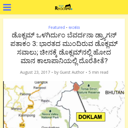
Featured
ಅಂಕಣ
•
ಡೊಕ್ಲಮ್ ಒಳಗಿರ್ದುಂ ಬೆವರ್ದನಾ ಡ್ರ್ಯಾಗನ್
ಪತಾಕಂ 3: ಭಾರತದ ಮುಂದಿರುವ ಡೊಕ್ಲಮ್
ಸವಾಲು; ಚೀನಕ್ಕೆ ಡೊಕ್ಲಮ್‍ನಲ್ಲಿ ಹೋದ
ಮಾನ ಕಾಲಾಪಾನಿಯಲ್ಲಿ ದೊರೆತೀತೆ?
August 23, 2017
by
Guest Author
5 min read