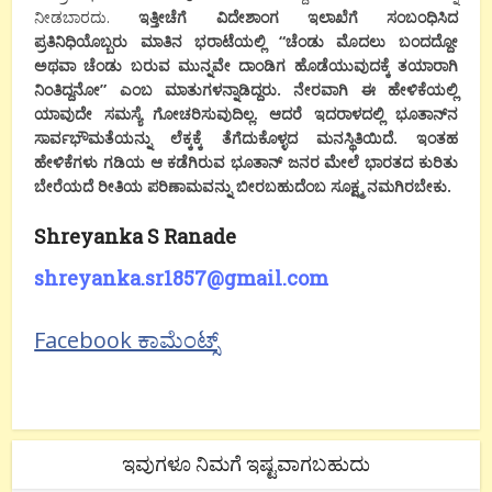
ನೀಡಬಾರದು
.
ಇತ್ತೀಚೆಗೆ
ವಿದೇಶಾಂಗ
ಇಲಾಖೆಗೆ
ಸಂಬಂಧಿಸಿದ
ಪ್ರತಿನಿಧಿಯೊಬ್ಬರು
ಮಾತಿನ
ಭರಾಟೆಯಲ್ಲಿ
“
ಚೆಂಡು
ಮೊದಲು
ಬಂದದ್ದೋ
ಅಥವಾ
ಚೆಂಡು
ಬರುವ
ಮುನ್ನವೇ
ದಾಂಡಿಗ
ಹೊಡೆಯುವುದಕ್ಕೆ
ತಯಾರಾಗಿ
ನಿಂತಿದ್ದನೋ
”
ಎಂಬ
ಮಾತುಗಳನ್ನಾಡಿದ್ದರು
.
ನೇರವಾಗಿ
ಈ
ಹೇಳಿಕೆಯಲ್ಲಿ
ಯಾವುದೇ
ಸಮಸ್ಯೆ
ಗೋಚರಿಸುವುದಿಲ್ಲ
.
ಆದರೆ
ಇದರಾಳದಲ್ಲಿ
ಭೂತಾನ್
ನ
ಸಾರ್ವಭೌಮತೆಯನ್ನು
ಲೆಕ್ಕಕ್ಕೆ
ತೆಗೆದುಕೊಳ್ಳದ
ಮನಸ್ಥಿತಿಯಿದೆ
.
ಇಂತಹ
ಹೇಳಿಕೆಗಳು
ಗಡಿಯ
ಆ
ಕಡೆಗಿರುವ
ಭೂತಾನ್
ಜನರ
ಮೇಲೆ
ಭಾರತದ
ಕುರಿತು
ಬೇರೆಯದೆ
ರೀತಿಯ
ಪರಿಣಾಮವನ್ನು
ಬೀರಬಹುದೆಂಬ
ಸೂಕ್ಷ್ಮ
ನಮಗಿರಬೇಕು
.
Shreyanka S Ranade
shreyanka.sr1857@gmail.com
Facebook ಕಾಮೆಂಟ್ಸ್
ಇವುಗಳೂ ನಿಮಗೆ ಇಷ್ಟವಾಗಬಹುದು