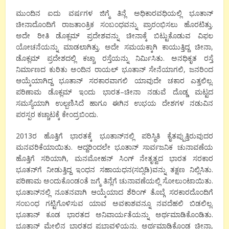
ಮುಂದಿನ
ಐದು
ವರ್ಷಗಳ
ಜಿಗ್ಮೆ
ತಿನ್ಲೆ
ಅಧಿಕಾರವಧಿಯಲ್ಲಿ
ಭೂತಾನ್
ಚೀನಾದೊಂದಿಗೆ
ರಾಜತಾಂತ್ರಿಕ
ಸಂಬಂಧವನ್ನು
ಪ್ರಾರಂಭಿಸಲು
ಹೊರಟಿತ್ತು
.
ಅದೇ
ರೀತಿ
ಡೊಕ್ಲಮ್
ಪ್ರದೇಶವನ್ನು
ಚೀನಾಕ್ಕೆ
ಬಿಟ್ಟುಕೊಡುವ
ವಿಫಲ
ಯೋಚನೆಯನ್ನು
ಮಾಡಲಾಗಿತ್ತು
.
ಅದೇ
ಸಮಯಕ್ಕಾಗಿ
ಕಾಯುತ್ತಿದ್ದ
ಚೀನಾ
,
ಡೊಕ್ಲಮ್
ಪ್ರದೇಶದಲ್ಲಿ
ಕಚ್ಚಾ
ರಸ್ತೆಯನ್ನು
ನಿರ್ಮಿಸಿತು
.
ಅನಧಿಕೃತ
ರಸ್ತೆ
ನಿರ್ಮಾಣದ
ಕುರಿತು
ಅಂದಿನ
ರಾಯಲ್
ಭೂತಾನ್
ಸೇನೆಯಾಗಲಿ
,
ಜನರಿಂದ
ಆಯ್ಕೆಯಾಗಿದ್ದ
ಭೂತಾನ್
ಸರಕಾರವಾಗಲಿ
ಯಾವುದೇ
ಚಕಾರ
ಎತ್ತಲಿಲ್ಲ
.
ಪರಿಣಾಮ
ಡೊಕ್ಲಮ್
ಇಂದು
ಭಾರತ
–
ಚೀನಾ
ನಡುವೆ
ದೊಡ್ಡ
ಮಟ್ಟದ
ಸಮಸ್ಯೆಯಾಗಿ
ಉಲ್ಬಣಿಸಿದೆ
ಹಾಗೂ
ಈಗಿನ
ಉಭಯ
ದೇಶಗಳ
ನಡುವಿನ
ಪರಸ್ಪರ
ಕಚ್ಚಾಟಕ್ಕೆ
ಕೇಂದ್ರಬಿಂದು
.
2013
ರ
ಹೊತ್ತಿಗೆ
ಭಾರತಕ್ಕೆ
ಭೂತಾನ್
ನಲ್ಲಿ
ಪರಿಸ್ಥಿತಿ
ಕೈತಪ್ಪುತ್ತಿರುವುದರ
ಮನವರಿಕೆಯಾಯಿತು
.
ಆದ್ದರಿಂದಲೇ
ಭೂತಾನ್
ಸಾರ್ವಜನಿಕ
ಚುನಾವಣೆಯ
ಹೊತ್ತಿಗೆ
ಸರಿಯಾಗಿ
,
ಮನಮೋಹನ್
ಸಿಂಗ್
ನೇತೃತ್ವದ
ಭಾರತ
ಸರಕಾರ
ಭೂತನ್
ಗೆ
ನೀಡುತ್ತಿದ್ದ
ಇಂಧನ
ಸಹಾಯಧನ
(
ಸಬ್ಸಿಡಿ
)
ವನ್ನು
ತಕ್ಷಣ
ನಿಲ್ಲಿಸಿತು
.
ಪರಿಣಾಮ
ಅಂದುಕೊಂಡಂತೆ
ಜಗ್ಮೆ
ತಿನ್ಲೆಗೆ
ಚುನಾವಣೆಯಲ್ಲಿ
ಸೋಲುಂಟಾಯಿತು
.
ಭೂತಾನ್
ನಲ್ಲಿ
ನೂತನವಾಗಿ
ಆಯ್ಕೆಯಾದ
ಶೆರಿಂಗ್
ತೊಬ್ಗೆ
ಸರಕಾರದೊಂದಿಗೆ
ಸಂಬಂಧ
ಗಟ್ಟಿಗೊಳಿಸುವ
ಯಾವ
ಅವಕಾಶವನ್ನೂ
ನವದೆಹಲಿ
ಬಿಡಲಿಲ್ಲ
.
ಭೂತಾನ್
ಕೂಡ
ಭಾರತದ
ಅನಿವಾರ್ಯತೆಯನ್ನು
ಅರ್ಥಮಾಡಿಕೊಂಡಿತು
.
ಭೂತಾನ್
ಮೇಲಿನ
ಭಾರತದ
ಪ್ರಭಾವಳಿಯನ್ನು
ಅರ್ಥಮಾಡಿಕೊಂಡ
ಚೀನಾ
,