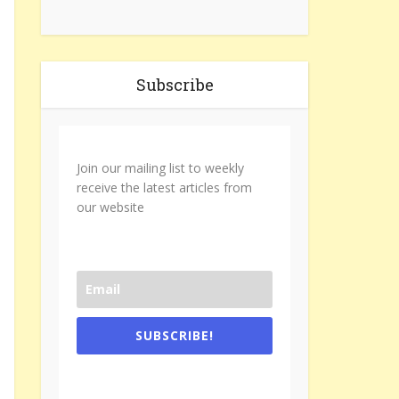
Subscribe
Join our mailing list to weekly
receive the latest articles from
our website
SUBSCRIBE!
One e-mail a week. We don't spam.
Don't forget to check the promotional
tab if you are using gmail.