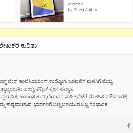
ಮತದಾನ
by
Guest Author
ಲೇಖಕರ ಕುರಿತು
 ಸಾಫ್ಟ್ ವೇರ್ ಇಂಜಿನಿಯರಿಂಗ್ ಉದ್ಯೋಗ. ಬರವಣಿಗೆ ಮನಸಿಗೆ ಮೆಚ್ಚು.
್ಯಾಧ್ಯಯನದ ಹುಚ್ಚು. ಪೆನ್ಸಿಲ್ ಸ್ಕೆಚ್-ಹವ್ಯಾಸ.
ಪ್ರಭಾವಿತ, ಜಯಂತ ಕಾಯ್ಕಿಣಿಯವರ ಸಾಹಿತ್ಯದೆಡೆಗೆ ಮೋಹಿತ. ಮೌನರಾಗಕ್ಕೆ
ನು ಕಾವ್ಯವಾಗಿಸುವ, ಭಾವಗಳಿಗೆ ಬಣ್ಣ ಬಳಿಯುವ ಒಬ್ಬ ಸಂಭಾವಿತ