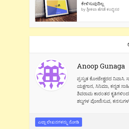
ಕೇಳಿಸುವುದಿಲ್ಲ
by
ಶ್ರೀಕಲಾ ಹೆಗಡೆ ಕಂಬ್ಳಿಸರ
Anoop Gunaga
ಪ್ರಸ್ತುತ ಕೋಟೇಶ್ವರದ ನಿವಾಸಿ.
ಯಕ್ಷಗಾನ, ಸಿನಿಮಾ, ಕನ್ನಡ ಸಾಹಿತ
ಶಿವರಾಮ ಕಾರಂತರ ಕೃತಿಗಳಿಂದ 
ಶಬ್ದಗಳ ಪೋಣಿಸುವ, ಕನಸುಗಳನ್
ಎಲ್ಲಾ ಲೇಖನಗಳನ್ನು ನೋಡಿ