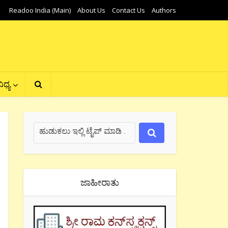
Readoo India (Main)
About Us
Contact Us
Authors
ಿಧ್ಯ
ಜಾಹೀರಾತು