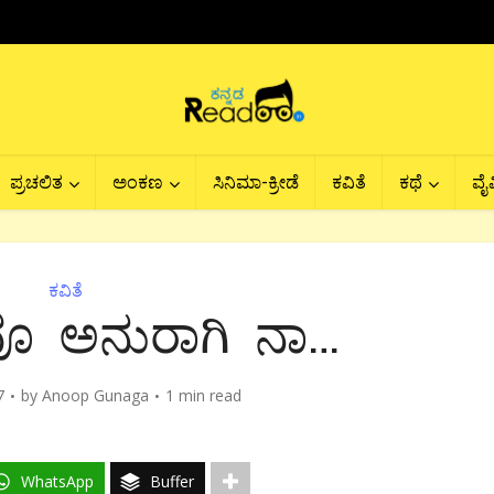
ಪ್ರಚಲಿತ
ಅಂಕಣ
ಸಿನಿಮಾ-ಕ್ರೀಡೆ
ಕವಿತೆ
ಕಥೆ
ವೈವ
ಕವಿತೆ
ೂ ಅನುರಾಗಿ ನಾ…
7
by
Anoop Gunaga
1 min read
WhatsApp
Buffer