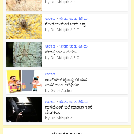
by
Dr. Abhijith A P C
ಅಂಕಣ
•
ಜೇಡನ ಜಾಡು ಹಿಡಿದು..
ಗೋಡೆಯ ಮೇಲೊಂದು ಚಕ್ರ
by
Dr. Abhijith A P C
ಅಂಕಣ
•
ಜೇಡನ ಜಾಡು ಹಿಡಿದು..
ಜೇಡಕ್ಕೆ ಬಾಲವಿದೆಯಾ?
by
Dr. Abhijith A P C
ಅಂಕಣ
ಲಾಕ್`ಡೌನ್ ಟೈಮಲ್ಲಿ ಕರೆಯದೆ
ಮನೆಗೆ ಬಂದ ಅತಿಥಿಗಳು
by
Guest Author
ಅಂಕಣ
•
ಜೇಡನ ಜಾಡು ಹಿಡಿದು..
ಮನೆಯೊಳಗೆ ಬಲೆ ಮಾಡುವ ಇತರೆ
ಜೇಡಗಳು.
by
Dr. Abhijith A P C