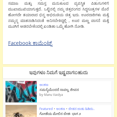
ಸಮಾಜ ಮತ್ತು ಸಮಸ್ತ ಮನುಕುಲದ ವ್ಯವಸ್ಥಿತ ಪಿಡುಗುಗಳಿಗೆ
ಮುಖಾಮುಖಿಯಾಗುತ್ತದೆ.. ಒಟ್ಟಿನಲ್ಲಿ ನಮ್ಮ ಚಿತ್ರರಂಗದ ಸಿದ್ಧಸೂತ್ರಗಳ ಮೊರೆ
ಹೋಗದೇ ತಯಾರಾದ ಭಿನ್ನ‌ ಅಭಿರುಚಿಯ ಚಿತ್ರ ಇದು. ಊರದಾರಿಗಳು ಮತ್ತೆ
ನಮ್ಮನ್ನ ಮಾತನಾಡಿಸಿದಂತೆ ಅನಿಸಬೇಕಿದ್ದಲ್ಲಿ , ಊರ ಮಣ್ಣ ವಾಸನೆ ಮತ್ತೆ
ಮೂಗಿಗೆ ಅಡರಬೇಕೆಂದಲ್ಲಿ ಖಂಡಿತಾ ಒಮ್ಮೆ ಹೋಗಿ ನೋಡಿ.
Facebook ಕಾಮೆಂಟ್ಸ್
ಇವುಗಳೂ ನಿಮಗೆ ಇಷ್ಟವಾಗಬಹುದು
ಅಂಕಣ
ಸಮಸ್ಯೆಯೆಂದರೆ ಸಾವಲ್ಲ, ಜೀವನ
by
Manu Vaidya
Featured
•
ಅಂಕಣ
•
ಜೇಡನ ಜಾಡು ಹಿಡಿದು..
ಗೋಡೆಯ ಮೇಲಿನ ಜೇಡ- ಭಾಗ ೨