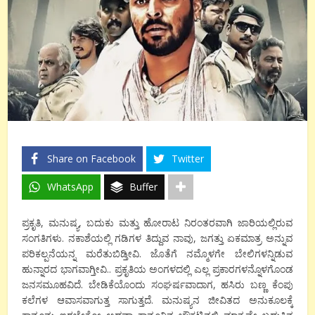
Share on Facebook
Twitter
WhatsApp
Buffer
ಪ್ರಕೃತಿ, ಮನುಷ್ಯ, ಬದುಕು ಮತ್ತು ಹೋರಾಟ ನಿರಂತರವಾಗಿ ಜಾರಿಯಲ್ಲಿರುವ
ಸಂಗತಿಗಳು. ನಕಾಶೆಯಲ್ಲಿ ಗಡಿಗಳ ತಿದ್ದುವ ನಾವು, ಜಗತ್ತು ಏಕಮಾತ್ರ ಅನ್ನುವ
ಪರಿಕಲ್ಪನೆಯನ್ನ ಮರೆತುಬಿಡ್ತೀವಿ. ಜೊತೆಗೆ ನಮ್ಮೊಳಗೇ ಬೇಲಿಗಳನ್ನಿಡುವ
ಹುನ್ನಾರದ ಭಾಗವಾಗ್ತೀವಿ.. ಪ್ರಕೃತಿಯ ಅಂಗಳದಲ್ಲಿ ಎಲ್ಲ ಪ್ರಕಾರಗಳನ್ನೊಳಗೊಂಡ
ಜನಸಮೂಹವಿದೆ. ಬೇಡಿಕೆಯೊಂದು ಸಂಘರ್ಷವಾದಾಗ, ಹಸಿರು ಬಣ್ಣ ಕೆಂಪು
ಕಲೆಗಳ ಆವಾಸವಾಗುತ್ತ ಸಾಗುತ್ತದೆ. ಮನುಷ್ಯನ ಜೀವಿತದ ಅನುಕೂಲಕ್ಕೆ