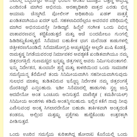
ನಟರಲ್ಲಿ ಒಬ್ಬರಾಗ್ತಾರೆ ಅನ್ನೋ ಭರವಸೆ ಅಂತೂ ಮೂಡ್ತಿದೆ. ದತ್ತಣ್ಣ ಅವ್ರದ್ದು
ಎಂದಿನಂತೆ ಮಾಗಿದ ಅಭಿನಯ. ಅರಣ್ಯಾಧಿಕಾರಿ ಪಾತ್ರದ ಎರಡು ಭಿನ್ನ‌
ಆಯಾಮ ಚೆನ್ನಾಗಿದೆ. ಪೋಲೀಸ್ ಅಧಿಕಾರಿಯ ಖಡಕ್ ಪಾತ್ರಕ್ಕೆ
ಖಂಡಿತವಾಗಿಯೂ ಖದರ್ ಇದೆ.. ಸಹಕಲಾವಿದರೆಲ್ಲರೂ ಅವರವರ ಪರಿಧಿಯಲ್ಲಿ
ಮಾಗಿದ ಅಭಿನಯವನ್ನೇ ನೀಡಿದ್ದಾರೆ. ಹಿನ್ನೆಲೆ ಸಂಗೀತ ಒಂದು ವಿಭಿನ್ನ
ವಾತಾವರಣವನ್ನ ಕಟ್ಟಿಕೊಡುತ್ತದೆ ಮತ್ತು ಆಚೆ ಬಂದಮೇಲೂ ಗುಂಗಲ್ಲಿ
ಹಿಡಿದಿಟ್ಟುಕೊಳ್ಳುತ್ತದೆ. ಸಿನೆಮಾದ ಬಹುತೇಕ ಭಾಗ ಮಲೆನಾಡ ಕಾಡುಗಳಲ್ಲಿ
ಚಿತ್ರೀಕರಣಗೊಂಡಿದೆ; ಸಿನೆಮಾಟೋಗ್ರಫಿ ಅಚ್ಚುಕಟ್ಟಷ್ಟೇ ಅಲ್ಲದೇ ಖುಷಿ ಕೊಡತ್ತೆ..
ರಾಮಕೃಷ್ಣ ನಿಗಡೆಯವರಂಥ ನಿರ್ಮಾಪಕರ ಅವಶ್ಯಕತೆ ಖಂಡಿತವಾಗಿಯೂ ನಮ್ಮ
ಚಿತ್ರರಂಗಕ್ಕಿದೆ; ಗುಣಮಟ್ಟದ ಇನ್ನಷ್ಟು ಚಿತ್ರಗಳನ್ನ ಅವರು ನಿರ್ಮಿಸುವಂತಾಗಲಿ.
ಇನ್ನು ನಿರ್ದೇಶನ, ತುಂಬಾನೇ ಶ್ರದ್ಧೆ ಮತ್ತು ಕಾಳಜಿಯಿಂದ ಒಂದು ಸಾಮಾಜಿಕ
ಸಮಸ್ಯೆಯನ್ನ ತೆರೆಮೇಲೆ ತಂದು ಸಿನಿಮೀಯವಾಗಿಸಿ ಸಹನೀಯವಾಗಿಸುವುದು
ಸುಲಭದ ಮಾತಲ್ಲ. ತುಡಿತವಿರುವ ಇನ್ನೊಬ್ಬ ನಿರ್ದೇಶಕ ನಮ್ಮ ಚಿತ್ರರಂಗಕ್ಕೆ
ದೊರಕಿದ್ದಾರೆ ಎನ್ನಬಹುದು. ಇಡೀ ಸಿನೆಮಾದಲ್ಲಿ ಹಾಡುಗಳು ಸ್ವಲ್ಪ ಜಾಸ್ತಿ
ಆದವೇನೋ ಅಂತ ಒಂಚೂರು ಅನಿಸುತ್ತದೆ. ವಾಣಿಜ್ಯಿಕ ( ಕಮರ್ಶಿಯಲ್)
ಸಿನಿಮೀಯ ಅಂಶಗಳು ಕಡಿಮೆ ಅಂತನ್ನಿಸಬಹುದು. ಇಲ್ಲಿನ ಕತೆಗೆ ನಾವು ನೀವು
ಎಣಿಸುವಂಥ ಅಂತ್ಯ ಸಿಗಲಾರದೇನೋ ಬಹುಶಃ. ತಾರ್ಕಿಕವಾಗಿ ಅಂತ್ಯದಂತೆ
ಕಂಡರೂ, ಅಲ್ಲಿಂದ ಮತ್ತಷ್ಟು ಪ್ರಶ್ನೆಗಳು ಹುಟ್ಟಿಕೊಂಡು ಉತ್ತರಕ್ಕಾಗಿ
ಪೀಡಿಸುತ್ತವೆ.
ಒಂದು ಊರಿನ ಸಮಸ್ಯೆಯ ಕುರಿತಾಗಿದ್ದ ಹೋರಾಟ ಕೊನೆಯಲ್ಲಿ ಒಂದು