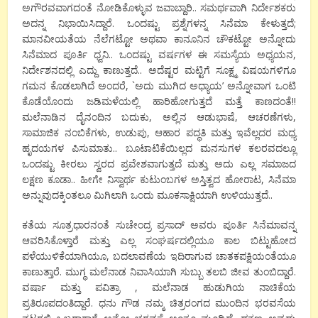
ಅಗೌರವವಾಗದಂತೆ ನೋಡಿಕೊಳ್ಳುವ ಜವಾಬ್ದಾರಿ.. ಸಮರ್ಥವಾಗಿ ನಿರ್ದೇಶಕರು
ಅದನ್ನ ನಿಭಾಯಿಸಿದ್ದಾರೆ. ಒಂದಷ್ಟು ಪ್ರಶ್ನೆಗಳನ್ನ ಸಿನೆಮಾ ಕೇಳುತ್ತದೆ;
ಮಾನವೀಯತೆಯ ನೆಲೆಗಟ್ಟೋ ಅಥವಾ ಕಾನೂನಿನ ಚೌಕಟ್ಟೋ ಅನ್ನೋದು
ಸಿನೆಮಾದ ಪೂರ್ತಿ ಧ್ವನಿ.. ಒಂದಷ್ಟು ವರ್ಷಗಳ ಈ ಸಮಸ್ಯೆಯ ಅಧ್ಯಯನ,
ನಿರ್ದೇಶನದಲ್ಲಿ ಎದ್ದು ಕಾಣುತ್ತದೆ.. ಅದೆಷ್ಟರ ಮಟ್ಟಿಗೆ ಸೂಕ್ಷ್ಮ ವಿಷಯಗಳಿಗೂ
ಗಮನ ಕೊಡಲಾಗಿದೆ ಅಂದರೆ, `ಅದು ಮುಗಿದ ಅಧ್ಯಾಯ’ ಅನ್ನೋವಾಗ ಒಂಟಿ
ಕೊಡೆಯೊಂದು ಜಡಿಮಳೆಯಲ್ಲಿ ಹಾರಿಹೋಗುತ್ತದೆ ಮತ್ತೆ ಕಾಣದಂತೆ!!
ಮಲೆನಾಡಿನ ದೈನಂದಿನ ಬದುಕು, ಅಲ್ಲಿನ ಆಡುಭಾಷೆ, ಆಚರಣೆಗಳು,
ಸಾಮಾಜಿಕ ನಂಬಿಕೆಗಳು, ಉಡುಪು, ಆಹಾರ ಪದ್ಧತಿ ಮತ್ತು ಇವೆಲ್ಲದರ ಮಧ್ಯ
ಹೃದಯಗಳ ಪಿಸುಮಾತು.. ಬೂಟಾಟಿಕೆಯಿಲ್ಲದ ಮನಸುಗಳ ಕಲರವದಲ್ಲೂ
ಒಂದಷ್ಟು ಕೀರಲು ಸ್ವರದ ಪ್ರವೇಶವಾಗುತ್ತದೆ ಮತ್ತು ಅದು ಎಲ್ಲ ಸಮಾಜದ
ಲಕ್ಷಣ ಕೂಡಾ.. ಹೀಗೇ ನಿಸ್ವಾರ್ಥ ಕುಟುಂಬಗಳ ಅಸ್ತಿತ್ವದ ಹೋರಾಟ, ಸಿನೆಮಾ
ಅನ್ನುವುದಕ್ಕಿಂತಲೂ ಮಿಗಿಲಾಗಿ ಒಂದು ಮೂಕಸಾಕ್ಷಿಯಾಗಿ ಉಳಿಯುತ್ತದೆ..
ಕತೆಯ ಸೂತ್ರಧಾರನಂತೆ ಸುಚೇಂದ್ರ ಪ್ರಸಾದ್ ಅವರು ಪೂರ್ತಿ ಸಿನೆಮಾವನ್ನ
ಆವರಿಸಿಕೊಳ್ತಾರೆ ಮತ್ತು ಎಲ್ಲ ಸಂಘರ್ಷದಲ್ಲಿಯೂ ಕಾಲ ಬಿಟ್ಟುಹೋದ
ಪಳೆಯುಳಿಕೆಯಾಗಿಯೂ, ಬದಲಾವಣೆಯ ಇದಿರಾಗುವ ಚಾತಕಪಕ್ಷಿಯಂತೆಯೂ
ಕಾಣುತ್ತಾರೆ. ಮುಗ್ಧ ಮಲೆನಾಡ ನಿವಾಸಿಯಾಗಿ ಸುಬ್ಬು ತಲಬಿ ಜೀವ ತುಂಬಿದ್ದಾರೆ.
ವರ್ಷಾ ಮತ್ತು ಪವಿತ್ರಾ , ಮಲೆನಾಡ ಹುಡುಗಿಯ ನಾಚಿಕೆಯ
ಪ್ರತಿರೂಪದಂತಿದ್ದಾರೆ. ಧನು ಗೌಡ ನಮ್ಮ ಚಿತ್ರರಂಗದ ಮುಂದಿನ ಭರವಸೆಯ