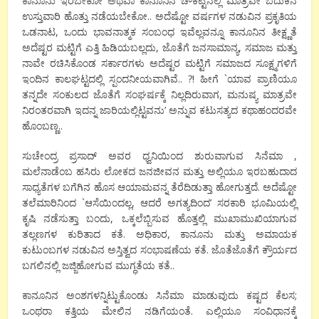
ಕಾನೂನು ಇರಬೇಕೋ ಅಥವಾ ಕಾನೂನಿನ ಚೌಕಟ್ಟಿನಲ್ಲಿ ಮಾತ್ರವೇ ಬದುಕಿನ
ಉಸ್ತುವಾರಿ ಹೊತ್ತು ನಡೆಯಬೇಕೋ.. ಅದೆಷ್ಟೋ ವರ್ಷಗಳ ನಡುವಿನ ಪ್ರಕೃತಿಯ
ಒಡನಾಟ, ಒಂದು ಭಾವನಾತ್ಮಕ ಸಂಬಂಧ ಇವೆಲ್ಲವನ್ನೂ ಕಾನೂನಿನ ತೀಕ್ಷ್ಣತೆ
ಅದೆಷ್ಟರ ಮಟ್ಟಿಗೆ ಎತ್ತಿ ಹಿಡಿಯಬಲ್ಲದು, ಜೊತೆಗೆ ಜನಸಾಮಾನ್ಯ, ಸಮಾಜ ಮತ್ತು
ನಾವೇ ರಚಿಸಿಕೊಂಡ ಸರ್ಕಾರಗಳು ಅದೆಷ್ಟರ ಮಟ್ಟಿಗೆ ಸಮಾಜದ ಸೂಕ್ಷ್ಮಗಳಿಗೆ
ಇಂದಿನ ಕಾಲಘಟ್ಟದಲ್ಲಿ ಸ್ಪಂದನೀಯವಾಗಿವೆ.. ?! ಹೀಗೆ `ಯಾವ ಪ್ರಾಣಿಯೂ
ತನ್ನದೇ ಸಂಕುಲದ ಜೊತೆಗೆ ಸಂಘರ್ಷಕ್ಕೆ ನಿಲ್ಲದಿರುವಾಗ, ಮನುಷ್ಯ ಮಾತ್ರವೇ
ನಿರಂತರವಾಗಿ ಇದನ್ನ ಜಾರಿಯಲ್ಲಿಟ್ಟವನು’ ಅನ್ನುವ ಕಟುಸತ್ಯದ ಕಥಾಹಂದರವೇ
ಹೊಂಬಣ್ಣ..
ಸುಚೇಂದ್ರ ಪ್ರಸಾದ್ ಅವರ ಧ್ವನಿಯಿಂದ ಶುರುವಾಗುವ ಸಿನೆಮಾ ,
ಮಲೆನಾಡೆಂಬ ಹಸಿರು ಲೋಕದ ಜನಜೀವನ ಮತ್ತು ಅಲ್ಲಿಯೂ ಇರಬಹುದಾದ
ಸಾಧ್ಯತೆಗಳ ಬಗೆಗಿನ ಹೊಸ ಆಯಾಮವನ್ನ ತೆರೆದಿಡುತ್ತಾ ಹೋಗುತ್ತದೆ. ಅದೆಷ್ಟೋ
ತಲೆಮಾರಿನಿಂದ `ಆಸೆಯಿಂದಲ್ಲ, ಆದರೆ ಅಗತ್ಯದಿಂದ’ ಸರಕಾರಿ ಭೂಮಿಯಲ್ಲಿ
ಕೃಷಿ ನಡೆಸುತ್ತಾ ಬಂದು, ಒಕ್ಕಲೆಬ್ಬಿಸುವ ಹೊತ್ತಲ್ಲಿ ಮುಖಾಮುಖಿಯಾಗುವ
ತಲ್ಲಣಗಳ ಕುರಿತಾದ ಕತೆ. ಅಧಿಕಾರ, ಕಾನೂನು ಮತ್ತು ಅಮಾಯಕ
ಕುಟುಂಬಗಳ ನಡುವಿನ ಅಸ್ತಿತ್ವದ ಸಂಭಾಷಣೆಯ ಕತೆ. ಜೊತೆಜೊತೆಗೆ ಕ್ರೌರ್ಯದ
ಬಗಲಿನಲ್ಲಿ ಜಜ್ಜಿಹೋಗುವ ಮುಗ್ಧತೆಯ ಕತೆ..
ಕಾನೂನಿನ ಅಂಶಗಳನ್ನಿಟ್ಟುಕೊಂಡು ಸಿನೆಮಾ ಮಾಡುವುದು ಕಷ್ಟದ ಕೆಲಸ;
ಒಂಥರಾ ಕತ್ತಿಯ ಮೇಲಿನ ನಡಿಗೆಯಂತೆ. ಎಲ್ಲಿಯೂ ಸಂವಿಧಾನಕ್ಕೆ