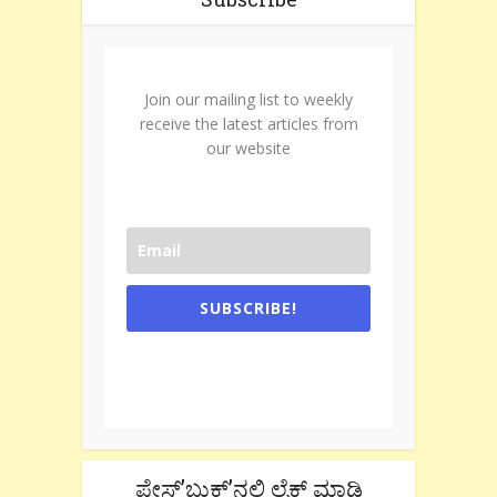
Join our mailing list to weekly
receive the latest articles from
our website
SUBSCRIBE!
One e-mail a week. We don't spam.
Don't forget to check the promotional
tab if you are using gmail.
ಫೇಸ್’ಬುಕ್’ನಲ್ಲಿ ಲೈಕ್ ಮಾಡಿ