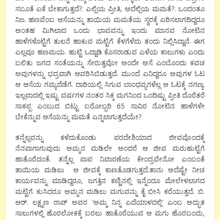
ಸಬೂತೆ ಏಕೆ ಬೇಕಾಗುತ್ತದೆ?. ಎಲ್ಲಿಯ ಪ್ರೀತಿ, ಅದೆಲ್ಲಿಯ ಮಮತೆ?. ಒಂದಂತೂ
ನಿಜ. ಹಣವೆಂಬ ಆಸೆಯನ್ನು ತಾಯಿಯ ಮಮತೆಯ ಸ್ಥರಕ್ಕೆ ಏರಿಸಲಾಗದಿದ್ದರೂ
ಅಂತಹ ಮಿಗಿಲಾದ ಒಂದು ಭಾವವನ್ನು ಇಂದು ಮಾನವ ನೋಟಿನ
ಹಾಳೆಗಳೊಟ್ಟಿಗೆ ತುಲನೆ ಹಾಕುವ ಮಟ್ಟಿಗೆ ಕೆಳಗೆಳೆದು ತಂದು ನಿಲ್ಲಿಸಿದ್ದಾನೆ. ಈಗ
ಎಲ್ಲವೂ ಹಣಮಯ. ಹುಟ್ಟಿ ಒದ್ದಾಡಿ ಕೊಸರಾಡುವ ಎಳೆಯ ಕಾಲುಗಳು ಎಂದು
ಬಲಿತು ಜಗದ ಸಂತೆಯನ್ನು ಸೇರುತ್ತವೋ ಅಂದೇ ಅಸೆ ಎಂಬೊಂದು ಕವಚ
ಅವುಗಳನ್ನು ಭದ್ರವಾಗಿ ಆವರಿಸಿಬಿಡುತ್ತದೆ. ಮುಂದೆ ಏನಿದ್ದರೂ ಅವುಗಳ ಓಟ
ಆ ಆಸೆಯ ಗಮ್ಯದೆಡೆಗೆ. ದಾರಿಯಲ್ಲಿ ಸಿಗುವ ಬಾಂಧವ್ಯಗಳೆಲ್ಲ ಆ ಓಟಕ್ಕೆ ನಗಣ್ಯ.
ಇಲ್ಲವಾದಲ್ಲಿ ಇಷ್ಟು ವರ್ಷಗಳ ನಂತರ ಸಿಕ್ಕ ಮಗನಿಂದ ಒಂದಿಷ್ಟು ಪ್ರೀತಿ ದೊರೆತರೆ
ಸಾಕಪ್ಪ ಎಂಬುದ ಬಿಟ್ಟು ಬರೋಬ್ಬರಿ 65 ಸಾವಿರ ನೋಟಿನ ಹಾಳೆಗಳೇ
ಬೇಕೆನ್ನುವ ಆಸೆಯನ್ನು ಮಮತೆ ಎನ್ನಲಾಗುತ್ತದೆಯೇ?
ತನ್ನೆಲ್ಲವನ್ನು ಕಳೆದುಕೊಂಡು ಪರದೇಶಿಯಾದ ಜೀವವೊಂದಕ್ಕೆ
ನೆನಪಾಗಾಗುವುದು ಅಮ್ಮನ ಮಡಿಲೇ ಅಂದರೆ ಆ ಜೀವ ಮರುಹುಟ್ಟಿಗೆ
ಹಾತೊರೆದಂತೆ. ತನ್ನೆಲ್ಲ ಪಾಪ ನಿವಾರಣೆಯ ಕೇಂದ್ರವೇನೋ ಎಂಬಂತೆ
ತಾಯಿಯ ಮಡಿಲು ಆ ಜೀವಕ್ಕೆ ಕಾಣತೊಡಗುತ್ತದೆ.ತಾನು ಅದೆಷ್ಟೇ ನೀಚ
ಕಾರ್ಯವನ್ನು ಮಾಡಿದ್ದರೂ, ಜಗತ್ತಿನ ಕಣ್ಣಿನಲ್ಲಿ ಇನ್ನೆಂದೂ ಮೇಲೇಳಲಾಗದ
ಮಟ್ಟಿಗೆ ಕುಸಿದರೂ ಅಮ್ಮನ ಮಡಿಲು ಮಗುವನ್ನು ಕೈ ಬೀಸಿ ಕರೆಯುತ್ತದೆ. ಬಿ.
ಆರ್. ಲಕ್ಷ್ಮಣ ರಾವ್ ಅವರ ‘ಅಮ್ಮ ನಿನ್ನ ಎದೆಯಾಳದಲ್ಲಿ’ ಎಂಬ ಅದ್ಭುತ
ಸಾಲುಗಳಲ್ಲಿ ಹೊರಲೋಕಕ್ಕೆ ಬರಲು ಹಾತೊರೆಯುವ ಆ ಮಗು ಹೊರಬಂದು,