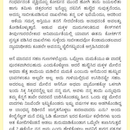
ಗಂಧರ್ವನಂತೆ ವ್ಯಕ್ತಿಯೊಬ್ಬ ಕೋರ್ಟನ ಮುಂದೆ ಹೋಗಿ ತಾನು ಜಯಲಲಿತಾ
ಹಾಗು ತಮಿಳು ಚಿತ್ರರಂಗದ ಇನ್ನೊಬ್ಬ ನಟನಿಗೆ ಹುಟ್ಟಿದ ಸುಪುತ್ರನೆಂದೂ,
ಅದನ್ನು ಸಾಬೀತುಪಡಿಸುವ ದಾಖಲೆಗಳು ತನ್ನ ಬಳಿ ಇವೆಯೆಂದೂ, ಆದರಿಂದ
ಆಕೆಯ ಸಮಗ್ರ ಆಸ್ತಿಯೂ ತನಗೆ ಸೇರಬೇಕೆಂದು ಅನಾಥನಂತೆ ಅವಲತ್ತು
ತೋಡಿಕೊಳ್ಳುತ್ತಾನೆ. ಆಡುವ ಮಕ್ಕಳ ದೂರುಗಳಂತಿರುವ ಕೇಸ್’ಗಳಿಗೆ
ತೀರ್ಪುಗಾರರಬೇಕಾದ ಅನಿವಾರ್ಯತೆಯಲ್ಲಿ ಯಾವಾಗ ಈತನು ಕೋರ್ಟ್’ಗೆ
ಪ್ರಸ್ತುತ ಪಡಿಸಿದ ದಾಖಲೆಗಳು ಸುಳ್ಳೆಂದು ಸಾಬೀತಾದವೋ ಕೆಂಡಾಮಂಡಲವಾದ
ನ್ಯಾಯಾಧೀಶರು ಕೂಡಲೇ ಅವನನ್ನು ಜೈಲಿಗಟ್ಟುವಂತೆ ಆಗ್ರಹಿಸಿದರಂತೆ!
ಆಸೆ ಮಾನವನ ಸಹಜ ಗುಣಗಳಲ್ಲೊಂದು. ಒಪ್ಪೋಣ. ಮಮತೆಯೂ ಈ ವಾದಕ್ಕೆ
ಪೂರಕವಾಗಿರಬಹುದು ಎಂದುಕೊಳ್ಳೋಣ. ಆದರೆ ಹುಟ್ಟಿಸಿದ ಮಕ್ಕಳ ಮೇಲಿನ
ಅಥವಾ ಹೆತ್ತ ತಾಯಿಯ ಮಡಿಲಿನ ಮಮತೆ ಎಂಬುದು ಆಸೆಯಿಂದ ಹುಟ್ಟುವ
ಭಾವಗಳಂತೂ ಅಲ್ಲವೇ ಅಲ್ಲ. ಅದು ಗಾಳಿಯಲ್ಲಿರುವ ಉಸಿರಿನಷ್ಟೇ ಸಹಜ.
ಅದರಲ್ಲೂ ಹಣದ ಮೇಲಿನ ಆಸೆಗೋ ಅಥವಾ ವ್ಯಾಮೋಹಕ್ಕೋ ಒಳಗಾಗಿ
ಇಂದು ಸಿಕ್ಕ ಸಿಕ್ಕವರನ್ನೆಲ್ಲ ಇವ ನನ್ನ ಮಗ, ಅವಳು ನನ್ನ ತಾಯಿ ಎನ್ನುವುದು
ತಮ್ಮ ಕೆನ್ನಗೆ ತಾವೇ ರಪರಪನೆ ಬಾರಿಸಿಕೊಂಡಷ್ಟು ಹೀನ. ಒಂದು ಪಕ್ಷ ಮೇಲಿನ
ವಾದಗಳು ನಿಜವೆಂದೇ ಇಟ್ಟುಕೊಂಡರು ಇಷ್ಟು ವರ್ಷಗಳ ಕಾಲ ಅಡಗಿಕೊಂಡಿದ್ದ
ಆ ಬಾಂಧವ್ಯ ದಿಢೀರನೆ ಜಾಗೃತಗೊಳ್ಳಲು ಕಾರಣವಾದರು ಏನು? ಅಂದು
ಕೇಲೈಸೆಲ್ವನ್ ಮನೆ ಬಿಟ್ಟು ಓಡಿ ಹೋದಾಗ ಇರದ ಕೋರ್ಟು ಕಛೇರಿಗಳು ಇಂದು
ಆತ ಕೋಟಿಗಳೊಡನೆ ಆಡಲು ಶುರುಮಾಡಿಕೊಂಡಾಗ ಒಮ್ಮೆಲೇ ಕಾಣಸಿಗುತ್ತವೆ
ಏಕೆ ? ಈಕೆಯೇ ನನ್ನ ಅಮ್ಮ ಎಂದು ಹೇಳಿಕೊಳ್ಳಲು ಅವನಿಗೆ ಕಾಗದ ಪತ್ರಗಳ