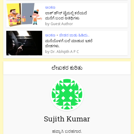
ಅಂಕಣ
ಲಾಕ್`ಡೌನ್ ಟೈಮಲ್ಲಿ ಕರೆಯದೆ
ಮನೆಗೆ ಬಂದ ಅತಿಥಿಗಳು
by
Guest Author
ಅಂಕಣ
•
ಜೇಡನ ಜಾಡು ಹಿಡಿದು..
ಮನೆಯೊಳಗೆ ಬಲೆ ಮಾಡುವ ಇತರೆ
ಜೇಡಗಳು.
by
Dr. Abhijith A P C
ಲೇಖಕರ ಕುರಿತು
Sujith Kumar
ಹವ್ಯಾಸಿ ಬರಹಗಾರ.