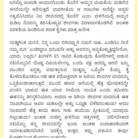
ಜಗವೆಲ್ಲ ಜಾಲಾಡಿ ಆಯಾಸಗೊಂಡು ಕೊನೆಗೆ ಅಮ್ಮನ ಮಮತೆಯ ಮಡಿಲಿನ
ಆಸರೆಯನ್ನೇ ಆಶಿಸುತ್ತದೆ. ಭಾವಗೀತೆಯ ಆ ಸಾಲುಗಳು ಅದೆಷ್ಟೇ ಅಪ್ಪಟ
ಸತ್ಯವೆನಿಸಿದರೂ ನಿಜ ಜೀವನದಲ್ಲಿ ‘ಕೊನೆಗೆ’ ಎಂಬ ಘಳಿಗೆಯಲ್ಲಿ ಅಮ್ಮನ
ಮಡಿಲ ನೆನಪನ್ನು ತರಿಸಿಕೊಳ್ಳುವ ಜೀವಗಳು ವಿರಳವಾಗತೊಡಗಿವೆ. ಅಂತಹ
ವಿರಳತೆಯ ಹಿಂದಿರುವ ಕರಾಳ ಕೈಗಳು ಮಾತ್ರ ಅನೇಕ.
‘ದುಡ್ಡಿಗಿಂತ ಮಗನೆ, ನಿನ್ನ ಒಂದು ಬಿಗಿದಪ್ಪುಗೆ ನಮಗೆ ಸಾಕು. ಎಂದಿಗೂ ನೀನೆ
ನಮ್ಮ ಮಗ.’ ಎಂದಿದ್ದರೂ ಧನುಷನೇ ಅತ್ತು ಅವರನ್ನು ಅಪ್ಪಿಕೊಳ್ಳುತ್ತಿದ್ದನೇನೋ,
ಯಾರು ಬಲ್ಲರು? ತಿಂಗಳಿಗೆ 65 ಸಾವಿರ ಕೊಡುವುದು ಕೋಟಿಗಳಲ್ಲಿ ಆಡುವ
ನಟನೊಬ್ಬನಿಗೆ ದೊಡ್ಡ ವಿಷಯವೇನಲ್ಲ. ಒಂದು ಪಕ್ಷ ಆದದ್ದು ಆಗಲಿ ಇನ್ನು
ಮುಂದಿನ ಇಪ್ಪತ್ತು ವರ್ಷಕ್ಕಾಗುವ ದುಡ್ಡನ್ನು ಒಮ್ಮೆಲೇ ಕೊಟ್ಟು ಕೈ
ತೊಳೆದುಕೊಂಡರೂ ಸಹ ಈತ ಪರೋಕ್ಷವಾಗಿ ಆ ಹಿರಿಯ ಜೀವಗಳ ವಾದವನ್ನು
ಒಪ್ಪಿಕೊಂಡಂತಾಗುತ್ತದೆ. ಮುಂದೆ ಹಣದ ಆಸೆಯಲ್ಲಿ ಹೆತ್ತ ಪೋಷಕರನ್ನೇ
ವಂಚಿಸಿ ಬಾಳುವ ಈತ ಯಾವ ಸೀಮೆಯ ನಾಯಕ ಎಂದು ತಮಿಳರು
ಈತನನ್ನು ತಿರಸ್ಕರಿಸಿಯಾರು. ಅಥವಾ ಆ ಹಿರಿಯ ಜೀವಗಳ ವಾದದಂತೆ ಈತ
ನಿಜವಾಗಿಯೂ ಅವರ ಮಡಿಲಲ್ಲೇ ಅತ್ತು ಒದ್ದಾಡಿ ಬೆಳೆದಿರಬಹುದಾ? ಅದೂ
ನಿಜವಾದರೆ ಹೆತ್ತ ತಾಯಿ ಹಾಗು ಸಾಕು ತಾಯಿಯ ಪ್ರೀತಿಯಲ್ಲಿ ಯಾವುದು
ಗೆಲ್ಲಬಹುದು? ಇಂತಹ ಸಂದಿಗ್ಧ ಘಳಿಗೆಯ ಚಿತ್ರಗಳಲ್ಲಿ ನಟಿಸಬೇಕಾದ
ನಟನೊಬ್ಬ ತನ್ನ ಜೀವನವನ್ನೇ ಇಂದು ಅಂತಹ ಉದಾಹರಣೆಯಾಗಿ
ಸಾಬೀತುಪಡಿಸಬೇಕಿದೆ. ಇದಕ್ಕೆಲ್ಲ ಉತ್ತರ, ಕಪ್ಪು ಬಿಳುಪಿನ ತೀರ್ಪು
ಕೋರ್ಟ್’ನಿಂದ ಹೊರಬಿದ್ದ ನಂತರವೇ.