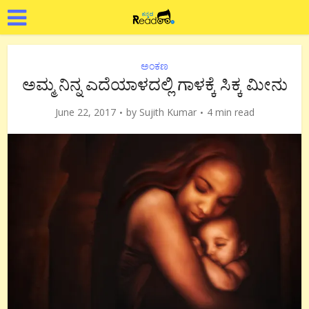
ಅಂಕಣ
ಅಮ್ಮ ನಿನ್ನ ಎದೆಯಾಳದಲ್ಲಿ ಗಾಳಕ್ಕೆ ಸಿಕ್ಕ ಮೀನು
June 22, 2017
by
Sujith Kumar
4 min read