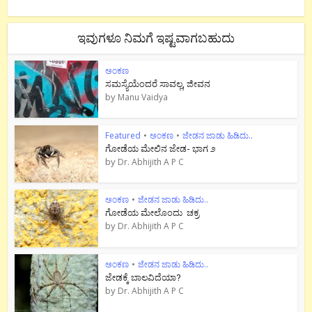
ಇವುಗಳೂ ನಿಮಗೆ ಇಷ್ಟವಾಗಬಹುದು
ಅಂಕಣ
ಸಮಸ್ಯೆಯೆಂದರೆ ಸಾವಲ್ಲ, ಜೀವನ
by
Manu Vaidya
Featured
•
ಅಂಕಣ
•
ಜೇಡನ ಜಾಡು ಹಿಡಿದು..
ಗೋಡೆಯ ಮೇಲಿನ ಜೇಡ- ಭಾಗ ೨
by
Dr. Abhijith A P C
ಅಂಕಣ
•
ಜೇಡನ ಜಾಡು ಹಿಡಿದು..
ಗೋಡೆಯ ಮೇಲೊಂದು ಚಕ್ರ
by
Dr. Abhijith A P C
ಅಂಕಣ
•
ಜೇಡನ ಜಾಡು ಹಿಡಿದು..
ಜೇಡಕ್ಕೆ ಬಾಲವಿದೆಯಾ?
by
Dr. Abhijith A P C