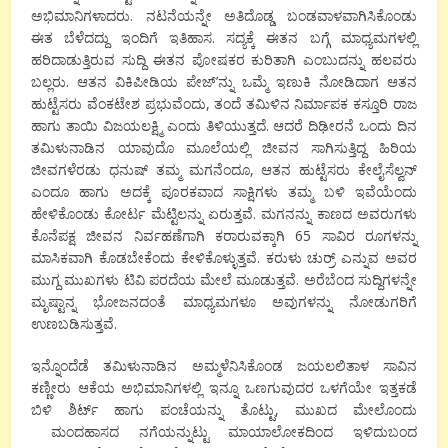
ಅಭಿಮಾನಿಗಳಾದರು. ನಟನೆಯನ್ನೇ ಅತಿದೊಡ್ಡ ಬಂಡವಾಳವಾಗಿಸಿಕೊಂಡು
ಈತ ಬೆಳೆದದ್ದು ಇಂದಿಗೆ ಇತಿಹಾಸ. ಸದ್ಯಕ್ಕೆ ಈತನ ಬಗ್ಗೆ ಮಾಧ್ಯಮಗಳಲ್ಲಿ
ಹರಿದಾಡುತ್ತಿರುವ ಸುದ್ದಿ ಈತನ ಪೋಷಕರ ಕುರಿತಾಗಿ ಎಂಬುದನ್ನು ಹಲವರು
ಬಲ್ಲರು. ಆತನ ವಿಕಿಪೀಡಿಯ ಪೇಜ್’ನ್ನು ಒಮ್ಮೆ ಇಣುಕಿ ನೋಡಿದಾಗ ಆತನ
ಹುಟ್ಟೆಸರು ವೆಂಕಟೇಶ ಪ್ರಭುವೆಂದು, ತಂದೆ ತಮಿಳಿನ ನಿರ್ಮಾಪಕ ಕಸ್ತೂರಿ ರಾಜ
ಹಾಗು ತಾಯಿ ವಿಜಯಲಕ್ಷ್ಮಿ ಎಂದು ತಿಳಿಯುತ್ತದೆ. ಆದರೆ ದಿಢೀರನೆ ಒಂದು ದಿನ
ತಮಿಳುನಾಡಿನ ಯಾವುದೊ ಮೂಲೆಯಲ್ಲಿ ಜೀವನ ಸಾಗಿಸುತ್ತಿದ್ದ ಹಿರಿಯ
ಜೀವಗಳೆರಡು ಧನುಷ್ ತಮ್ಮ ಮಗನೆಂದೂ, ಆತನ ಹುಟ್ಟೆಸರು ಕೇಲೈಸೆಲ್ವನ್
ಎಂದೂ ಹಾಗು ಅದಕ್ಕೆ ಪೂರಕವಾದ ಸಾಕ್ಷಿಗಳು ತಮ್ಮ ಬಳಿ ಇವೆಯೆಂದು
ಹೇಳಿಕೊಂಡು ಕೋರ್ಟ ಮೆಟ್ಟಿಲನ್ನು ಏರುತ್ತವೆ. ಮಗನನ್ನು ಕಾಣದ ಅವರುಗಳು
ಕೊನೆಪಕ್ಷ ಜೀವನ ನಿರ್ವಹಣೆಗಾಗಿ ಕರಾರುವಕ್ಕಾಗಿ 65 ಸಾವಿರ ರೂಗಳನ್ನು
ಮಾಸಿಕವಾಗಿ ಕೊಡಬೇಕೆಂದು ಕೇಳಿಕೊಳ್ಳುತ್ತವೆ. ಕರುಳು ಚುರ್ರ್ ಎನ್ನುವ ಅವರ
ಮುಗ್ದ ಮುಖಗಳು ಟಿವಿ ಪರದೆಯ ಮೇಲೆ ಮೂಡುತ್ತವೆ. ಅರೆಬೆಂದ ಸುದ್ದಿಗಳನ್ನೇ
ಮೃಷ್ಟಾನ್ನ ಭೋಜನದಂತೆ ಮಾಧ್ಯಮಗಳೂ ಅವುಗಳನ್ನು ನೋಡುಗರಿಗೆ
ಉಣಬಡಿಸುತ್ತವೆ.
ಇನ್ನೊಂದೆಡೆ ತಮಿಳುನಾಡಿನ ಅಮ್ಮಳೆನಿಸಿಕೊಂಡ ಜಯಲಲಿತಾಳ ಸಾವಿನ
ಕಣ್ಣೀರು ಆಕೆಯ ಅಭಿಮಾನಿಗಳಲ್ಲಿ ಇನ್ನೂ ಒಣಗುವುದರ ಒಳಗೆಯೇ ಇತ್ತಕಡೆ
ಬಿಳಿ ಶಿರ್ಟ್ ಹಾಗು ಪಂಚೆಯನ್ನು ತೊಟ್ಟು, ಮುಖದ ಮೇಲೊಂದು
ಮಂದಹಾಸದ ನಗೆಯನ್ನುಟ್ಟು ಮಾಯಾಲೋಕದಿಂದ ಇಳಿದುಬಂದ