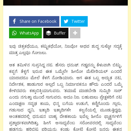
Share on Facebook
Twitter
WhatsApp
Buffer
ಇವು ಚಿತ್ರಕಥೆಯೂ, ಕಟ್ಟುಕಥೆಯೋ, ನಿಜವೋ ಅಥವ ಶುದ್ಧ ಸುಳ್ಳೋ ಸದ್ಯಕ್ಕೆ
ಮಾತ್ರ ಎಲ್ಲವೂ ಗೋಜಲು.
ಆತ ತಮಿಳಿನ ಸುಪ್ರಸಿದ್ದ ನಟ. ಹೆಸರು ಧನುಷ್. ಗಡ್ಡವನ್ನು ತೆಳುವಾಗಿ ಬಿಟ್ಟು,
ಕಪ್ಪಗೆ ತೆಳ್ಳಗೆ ಇರುವ ಈತ ಒಮ್ಮೆಲೇ ಹೀರೋ ಮೆಟೀರಿಯಲ್ ಎಂದರೆ
ಯಾರಾದರೂ ಮೇಲೆ ಕೆಳಗೆ ನೋಡಿಯಾರು. ಆಗ ಈತ ಒಬ್ಬ ಅದ್ಬುತ ನಟ,
ನಿರ್ದೇಶಕ, ಹಾಡುಗಾರ ಅಲ್ಲದೆ ಒಬ್ಬ ನಿರ್ಮಾಪಕನೂ ಹೌದು ಎಂದರೆ ಒಮ್ಮೆ
ಕೇಳಿದವರು ಕಕ್ಕಾಬಿಕ್ಕಿಯಾಗುವರು. ‘ತಮಾಷೆ ಮಾಡಬೇಡಿ ಸುಮ್ನಿರಿ ಸಾರ್’
ಎಂದು ನಗುತ್ತಾ ಮುಂದೆ ಸಾಗುವರು. ಅದೂ ನಿಜ. ಬಹುಪಾಲು ಪ್ರೇಕ್ಷಕರಿಗೆ ನಟ
ಎಂದಾಕ್ಷಣ ಸದೃಢ ಕಾಯ, ಭಿನ್ನ ಬಗೆಯ ಉಡುಗೆ, ಕಣ್ಣಿಗೊಂದು ಗ್ಲಾಸು,
ಗಡುಸಾದ ಧ್ವನಿ, ಇತ್ಯಾದಿ ಇತ್ಯಾದಿಗಳೇ ಕಲ್ಪನೆಯಲ್ಲಿ ಮೂಡುತ್ತಿದ್ದವು.
ಅಂತಹದರಲ್ಲಿ ಧನುಷನ ಬಾಹ್ಯ ದೇಹಕಾಯ ಇವೆಲ್ಲ ಹೀರೊ ಫ್ಯಾಕ್ಟರ್ಗಳಿಗೆ
ಪ್ರಶ್ನಾರ್ಥಕವಾಗಿದಿತ್ತು. ಹೀಗೆ ಅಸಾಧ್ಯವೆಂಬ ಸರೋವರದಲ್ಲಿ ಸಾಧ್ಯವೆಂಬ
ಹಡಗನ್ನು ಹರಿಬಿಟ್ಟ ಪರಿಯನ್ನು ಕಂಡು ಕೋಟಿ ಕೋಟಿ ಜನರು ಈತನ