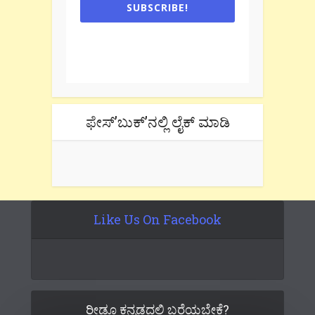
SUBSCRIBE!
One e-mail a week. We don't spam.
Don't forget to check the promotional
tab if you are using gmail.
ಫೇಸ್’ಬುಕ್’ನಲ್ಲಿ ಲೈಕ್ ಮಾಡಿ
Like Us On Facebook
ರೀಡೂ ಕನ್ನಡದಲ್ಲಿ ಬರೆಯಬೇಕೆ?