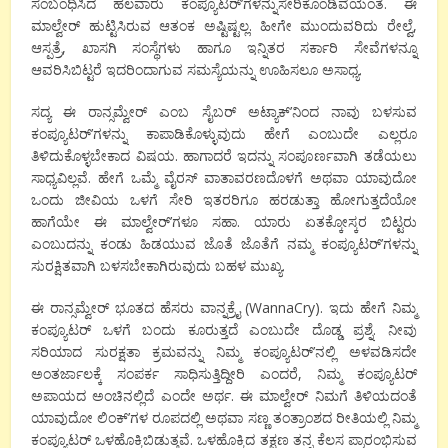
ಸಂಬಂಧಿಸಿದ ಹಲವಾರು ಕಂಪ್ಯೂಟರ್’ಗಳನ್ನುಸೇರಿಕೊಂಡಿವೆಯಂತೆ. ಈ
ಮಾಲ್ವೇರ್ ಹುಟ್ಟಿಸಿರುವ ಆತಂಕ ಅಷ್ಟಿಷ್ಟಲ್ಲ. ಹೀಗೇ ಮುಂದುವರಿದು ರೇಲ್ವೆ,
ಆಸ್ಪತ್ರೆ, ಖಾಸಗಿ ಸಂಸ್ಥೆಗಳು ಹಾಗೂ ಇನ್ನಿತರ ಸರ್ಕಾರಿ ಸೇವೆಗಳನ್ನೂ
ಆವರಿಸಿಬಿಟ್ಟರೆ ಇದರಿಂದಾಗುವ ಸಮಸ್ಯೆಯನ್ನು ಊಹಿಸಲೂ ಅಸಾಧ್ಯ.
ಸದ್ಯ ಈ ರಾನ್ಸಮ್ವೇರ್ ಎಂಬ ಸೈಬರ್ ಅಟ್ಯಾಕ್’ನಿಂದ ನಾವು ಬಳಸುವ
ಕಂಪ್ಯೂಟರ್’ಗಳನ್ನು ಕಾಪಾಡಿಕೊಳ್ಳುವುದು ಹೇಗೆ ಎಂಬುದೇ ಎಲ್ಲರೂ
ತಿಳಿದುಕೊಳ್ಳಬೇಕಾದ ವಿಷಯ. ಹಾಗಾದರೆ ಇದನ್ನು ಸಂಪೂರ್ಣವಾಗಿ ತಡೆಯಲು
ಸಾಧ್ಯವಿಲ್ಲವೆ. ಹೇಗೆ ಒಮ್ಮೆ ವೈರಸ್ ವಾತಾವರಣದೊಳಗೆ ಅಥವಾ ಯಾವುದೋ
ಒಂದು ಜೀವಿಯ ಒಳಗೆ ಸೇರಿ ಇತರರಿಗೂ ಹರಡುತ್ತಾ ಹೋಗುತ್ತದೆಯೋ
ಹಾಗೆಯೇ ಈ ಮಾಲ್ವೇರ್’ಗಳೂ ಸಹಾ. ಯಾರು ಏತಕ್ಕೋಸ್ಕರ ಬಿಟ್ಟರು
ಎಂಬುದನ್ನು ಕಂಡು ಹಿಡಯುವ ಜೊತೆ ಜೊತೆಗೆ ನಮ್ಮ ಕಂಪ್ಯೂಟರ್’ಗಳನ್ನು
ಸುರಕ್ಷಿತವಾಗಿ ಬಳಸಬೇಕಾಗಿರುವುದು ಬಹಳ ಮುಖ್ಯ.
ಈ ರಾನ್ಸಮ್ವೇರ್ ಭೂತದ ಹೆಸರು ವಾನ್ನಕ್ರೈ (WannaCry). ಇದು ಹೇಗೆ ನಿಮ್ಮ
ಕಂಪ್ಯೂಟರ್ ಒಳಗೆ ಬಂದು ಕೂರುತ್ತದೆ ಎಂಬುದೇ ದೊಡ್ಡ ಪ್ರಶ್ನೆ. ನೀವು
ಸರಿಯಾದ ಸುರಕ್ಷತಾ ಕ್ರಮವನ್ನು ನಿಮ್ಮ ಕಂಪ್ಯೂಟರ್’ನಲ್ಲಿ ಅಳವಡಿಸದೇ
ಅಂತರ್ಜಾಲಕ್ಕೆ ಸಂಪರ್ಕ ಸಾಧಿಸುತ್ತಿದ್ದೀರಿ ಎಂದರೆ, ನಿಮ್ಮ ಕಂಪ್ಯೂಟರ್
ಅಪಾಯದ ಅಂಚಿನಲ್ಲಿದೆ ಎಂದೇ ಅರ್ಥ. ಈ ಮಾಲ್ವೇರ್ ನಿಮಗೆ ತಿಳಿಯದಂತೆ
ಯಾವುದೋ ಲಿಂಕ್’ಗಳ ರೂಪದಲ್ಲಿ ಅಥವಾ ಸಣ್ಣ ತಂತ್ರಾಂಶದ ರೀತಿಯಲ್ಲಿ ನಿಮ್ಮ
ಕಂಪ್ಯೂಟರ್ ಒಳಹೊಕ್ಕಿಬಿಡುತ್ತವೆ. ಒಳಹೊಕ್ಕಿದ ತಕ್ಷಣ‌ ತನ್ನ ಕೆಲಸ ಪ್ರಾರಂಭಿಸುವ