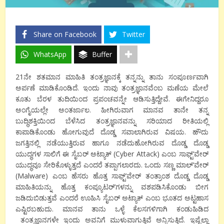
Share on Facebook
Twitter
WhatsApp
Buffer
21ನೇ ಶತಮಾನ ಮಾಹಿತಿ ತಂತ್ರಜ್ಞಾನಕ್ಕೆ ತನ್ನನ್ನು ತಾನು ಸಂಪೂರ್ಣವಾಗಿ
ಅರ್ಪಣೆ ಮಾಡಿಕೊಂಡಿದೆ. ಇಂದು ನಾವು ತಂತ್ರಜ್ಞಾನವೆಂಬ ಮಣೆಯ ಮೇಲೆ
ಕೂತು ಬೆರಳ ತುದಿಯಿಂದ ಪ್ರಪಂಚವನ್ನೇ ಆಡಿಸುತ್ತಿದ್ದೇವೆ. ಈಗೇನಿದ್ದರೂ
ಅಂಗೈಯಲ್ಲೇ ಅಂತರ್ಜಾಲ. ಹೀಗಿರುವಾಗ ಮಾನವ ತಾನೇ ತನ್ನ
ಬುದ್ಧಿಶಕ್ತಿಯಿಂದ ಬೆಳೆಸಿದ ತಂತ್ರಜ್ಞಾನವನ್ನು ಸರಿಯಾದ ರೀತಿಯಲ್ಲಿ
ಕಾಪಾಡಿಕೊಂಡು ಹೋಗುವುದೆ ದೊಡ್ಡ ಸವಾಲಾಗಿರುವ ವಿಷಯ. ಹೌದು
ಜಗತ್ತಿನಲ್ಲಿ ನಡೆಯುತ್ತಿರುವ ಹಾಗೂ ನಡೆದುಹೋಗಿರುವ ದೊಡ್ಡ ದೊಡ್ಡ
ಯುದ್ಧಗಳ ಸಾಲಿಗೆ ಈ ಸೈಬರ್ ಅಟ್ಯಾಕ್ (Cyber Attack) ಎಂಬ ಸಾಫ್ಟ್’ವೇರ್
ಯುದ್ಧವೂ ಸೇರಿಕೊಳ್ಳುತ್ತದೆ ಎಂದರೆ ತಪ್ಪಾಗಲಾರದು. ಒಂದು ಸಣ್ಣ ಮಾಲ್’ವೇರ್
(Malware) ಎಂಬ ಹೆಸರು ಹೊತ್ತ ಸಾಫ್ಟ್’ವೇರ್ ತಂತ್ರಾಂಶ ದೊಡ್ಡ‌ ದೊಡ್ಡ
ಮಾಹಿತಿಯನ್ನು ಹೊತ್ತ ಕಂಪ್ಯೂಟರ್’ಗಳನ್ನು ವಶಪಡಿಸಿಕೊಂಡು ಬೀಗ
ಜಡಿದುಬಿಡುತ್ತವೆ ಎಂದರೆ ಊಹಿಸಿ ಸೈಬರ್ ಅಟ್ಯಾಕ್ ಎಂಬ ಭೂತದ ಅಟ್ಟಹಾಸ
ಎಷ್ಟಿರಬಹುದು. ಮಾನವ ತಾನು ಒಳ್ಳೆ ಕೆಲಸಗಳಿಗಾಗಿ ಕಂಡುಹಿಡಿದ
ತಂತ್ರಜ್ಞಾನಗಳೇ ಇಂದು ಅವನಿಗೆ ಮುಳುವಾಗುತ್ತಿವೆ ಅನ್ನಿಸುತ್ತಿದೆ. ಇಷ್ಟೆಲ್ಲಾ