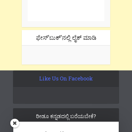
One e-mail a week. We don't spam.
Don't forget to check the promotional
tab if you are using gmail.
ಫೇಸ್’ಬುಕ್’ನಲ್ಲಿ ಲೈಕ್ ಮಾಡಿ
Like Us On Facebook
ರೀಡೂ ಕನ್ನಡದಲ್ಲಿ ಬರೆಯಬೇಕೆ?