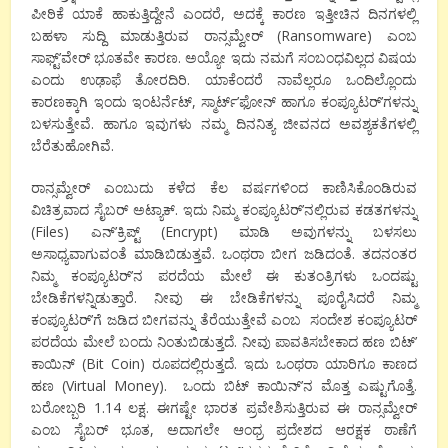
ಪೀಠಿಕೆ ಯಾಕೆ ಹಾಕುತ್ತಿದ್ದೇನೆ ಎಂದರೆ, ಅದಕ್ಕೆ ಕಾರಣ ಇತ್ತೀಚಿನ ದಿನಗಳಲ್ಲಿ
ಬಹಳಾ ಸುದ್ದಿ ಮಾಡುತ್ತಿರುವ ರಾನ್ಸಮ್ವೇರ್ (Ransomware) ಎಂಬ
ಸಾಫ್ಟ್’ವೇರ್ ಭೂತವೇ ಕಾರಣ. ಅಯ್ಯೋ ಇದು ನಮಗೆ ಸಂಬಂಧವಿಲ್ಲದ ವಿಷಯ
ಎಂದು ಉಢಾಫೆ ತೋರದಿರಿ. ಯಾಕೆಂದರೆ ನಾವೆಲ್ಲರೂ ಒಂದಿಲ್ಲೊಂದು
ಕಾರಣಕ್ಕಾಗಿ ಇಂದು ಇಂಟರ್ನೆಟ್, ಸ್ಮಾರ್ಟ್’ಫೋನ್ ಹಾಗೂ ಕಂಪ್ಯೂಟರ್’ಗಳನ್ನು
ಬಳಸುತ್ತೇವೆ. ಹಾಗೂ ಇವುಗಳು ನಮ್ಮ ದಿನನಿತ್ಯ ಜೀವನದ ಅವಶ್ಯಕತೆಗಳಲ್ಲಿ
ಬೆರೆತುಹೋಗಿವೆ.
ರಾನ್ಸಮ್ವೇರ್ ಎಂಬುದು ಕಳೆದ ಕೆಲ ವರ್ಷಗಳಿಂದ ಕಾಣಿಸಿಕೊಂಡಿರುವ
ವಿಚಿತ್ರವಾದ ಸೈಬರ್ ಅಟ್ಯಾಕ್. ಇದು ನಿಮ್ಮ ಕಂಪ್ಯೂಟರ್’ನಲ್ಲಿರುವ ಕಡತಗಳನ್ನು
(Files) ಎನ್’ಕ್ರಿಪ್ಟ್ (Encrypt) ಮಾಡಿ ಅವುಗಳನ್ನು ಬಳಸಲು
ಅಸಾಧ್ಯವಾಗುವಂತೆ ಮಾಡಿಬಿಡುತ್ತವೆ. ಒಂಥರಾ ಬೀಗ ಜಡಿದಂತೆ. ತದನಂತರ
ನಿಮ್ಮ ಕಂಪ್ಯೂಟರ್’ನ ಪರದೆಯ ಮೇಲೆ ಈ ಕುತಂತ್ರಿಗಳು ಒಂದಷ್ಟು
ಬೇಡಿಕೆಗಳನ್ನಿಡುತ್ತಾರೆ. ನೀವು ಈ ಬೇಡಿಕೆಗಳನ್ನು ಪೂರೈಸಿದರೆ ನಿಮ್ಮ
ಕಂಪ್ಯೂಟರ್’ಗೆ ಜಡಿದ ಬೀಗವನ್ನು ತೆರೆಯುತ್ತೇವೆ ಎಂಬ ಸಂದೇಶ ಕಂಪ್ಯೂಟರ್
ಪರದೆಯ ಮೇಲೆ ಬಂದು ನಿಂತುಬಿಡುತ್ತದೆ. ನೀವು ಪಾವತಿಸಬೇಕಾದ ಹಣ ಬಿಟ್’
ಕಾಯಿನ್ (Bit Coin) ರೂಪದಲ್ಲಿರುತ್ತದೆ. ಇದು ಒಂಥರಾ ಯಾರಿಗೂ ಕಾಣದ
ಹಣ (Virtual Money). ಒಂದು ಬಿಟ್ ಕಾಯಿನ್’ನ ಮೊತ್ತ ಎಷ್ಟುಗೊತ್ತೆ.
ಬರೋಬ್ಬರಿ 1.14 ಲಕ್ಷ. ಈಗಷ್ಟೇ ಭಾರತ ಪ್ರವೇಶಿಸುತ್ತಿರುವ ಈ ರಾನ್ಸಮ್ವೇರ್
ಎಂಬ ಸೈಬರ್ ಭೂತ, ಅದಾಗಲೇ ಆಂಧ್ರ ಪ್ರದೇಶದ ಆರಕ್ಷಕ ಠಾಣೆಗೆ