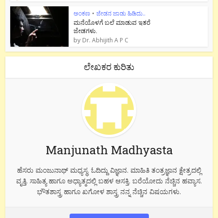
ಅಂಕಣ
•
ಜೇಡನ ಜಾಡು ಹಿಡಿದು..
ಮನೆಯೊಳಗೆ ಬಲೆ ಮಾಡುವ ಇತರೆ
ಜೇಡಗಳು.
by
Dr. Abhijith A P C
ಲೇಖಕರ ಕುರಿತು
Manjunath Madhyasta
ಹೆಸರು ಮಂಜುನಾಥ್ ಮಧ್ಯಸ್ಥ. ಓದಿದ್ದು ವಿಜ್ಞಾನ. ಮಾಹಿತಿ ತಂತ್ರಜ್ಞಾನ ಕ್ಷೇತ್ರದಲ್ಲಿ
ವೃತ್ತಿ. ಸಾಹಿತ್ಯ ಹಾಗೂ ಅಧ್ಯಾತ್ಮದಲ್ಲಿ ಬಹಳ ಆಸಕ್ತಿ. ಬರೆಯೋದು ನೆಚ್ಚಿನ ಹವ್ಯಾಸ.
ಭೌತಶಾಸ್ತ್ರ ಹಾಗೂ ಖಗೋಳ ಶಾಸ್ತ್ರ ನನ್ನ ನೆಚ್ಚಿನ ವಿಷಯಗಳು.