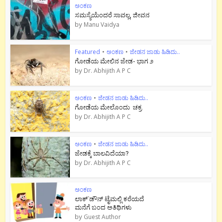
ಅಂಕಣ
ಸಮಸ್ಯೆಯೆಂದರೆ ಸಾವಲ್ಲ, ಜೀವನ
by
Manu Vaidya
Featured
•
ಅಂಕಣ
•
ಜೇಡನ ಜಾಡು ಹಿಡಿದು..
ಗೋಡೆಯ ಮೇಲಿನ ಜೇಡ- ಭಾಗ ೨
by
Dr. Abhijith A P C
ಅಂಕಣ
•
ಜೇಡನ ಜಾಡು ಹಿಡಿದು..
ಗೋಡೆಯ ಮೇಲೊಂದು ಚಕ್ರ
by
Dr. Abhijith A P C
ಅಂಕಣ
•
ಜೇಡನ ಜಾಡು ಹಿಡಿದು..
ಜೇಡಕ್ಕೆ ಬಾಲವಿದೆಯಾ?
by
Dr. Abhijith A P C
ಅಂಕಣ
ಲಾಕ್`ಡೌನ್ ಟೈಮಲ್ಲಿ ಕರೆಯದೆ
ಮನೆಗೆ ಬಂದ ಅತಿಥಿಗಳು
by
Guest Author