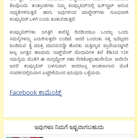
ಕೆಲವೊಂದು ತಂತ್ರಾಂಶಗಳು ನಿಮ್ಮ ಕಂಪ್ಯೂಟರ್’ನಲ್ಲಿ ಇನ್’ಸ್ಟಾಲ್ ಆಗುವ
ಸಾಧ್ಯತೆಗಳಿರುತ್ತವೆ. ಹಾಗು ಇವುಗಳಿಂದ ಮಾಲ್ವೇರ್’ಗಳು ಸುಲಭವಾಗಿ
ಕಂಪ್ಯೂಟರ್ ಒಳಗೆ ಬಂದು ಕೂತುಬಿಡುತ್ತವೆ.
ಕಂಪ್ಯೂಟರ್’ಗಳು ಜಗತ್ತಿಗೆ ಕಾಲಿಟ್ಟ ದಿನದಿಂದಲೂ ಒಂದಲ್ಲ ಒಂದು
ಸಮಸ್ಯೆಗಳನ್ನು ಎದುರಿಸುತ್ತಲೇ ಬಂದಿವೆ. ಆದರೆ ಒಂದಂತು ಸತ್ಯ ಇದೆಲ್ಲದರ
ಹಿಂದಿರುವ ಕೈ ಮಾತ್ರ ಮಾನವನದ್ದೇ ಹೊರತು ಮತ್ತಿನ್ಯಾವ ಪ್ರಾಣಿಯದ್ದಾಗಲಿ
ಅಲ್ಲ. ಜಗತ್ತಿನ ಹಲವಾರು ಸಾಫ್ಟ್’ವೇರ್’ ಮೇಧಾವಿಗಳ ತಲೆ ಕೆಡಿಸಿದ Y2K
ಸಮಸ್ಯೆಯ ಜೊತೆಗೆ ಈ ರಾನ್ಸಮ್ವೇರ್ ಸಹಾ ಸೇರಿಕೊಳ್ಳಬಹುದೇನೋ. ಅದೇನೇ
ಇರಲಿ ಕಂಪ್ಯೂಟರ್ ಬಳಸುವಾಗ ಅದರಲ್ಲೂ ಅಂತರ್ಜಾಲದ ಜೊತೆ
ಸಂಪರ್ಕದಲ್ಲಿರುವಾಗ ಎಚ್ಚರಿಕೆಯಿಂದ ಇರುವುದು ಒಳ್ಳೆಯದು.
Facebook ಕಾಮೆಂಟ್ಸ್
ಇವುಗಳೂ ನಿಮಗೆ ಇಷ್ಟವಾಗಬಹುದು