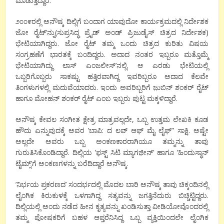
ಮಾಡುತ್ತಿದ್ದಾರೆ.
೨೦೦೯ರಲ್ಲಿ ಅನೌಷ್ಕ ದಿಲ್ಲಿಗೆ ಬಂದಾಗ ಯಾವುದೋ ಕಾರ್ಯಕ್ರಮದಲ್ಲಿ ನಿರ್ದೇಶಕ
ಜೋ ರೈಟ್’ನ್ನು(ಸುಪ್ರಸಿದ್ಧ ಪ್ರೈಡ್ ಅಂಡ್ ಪ್ರಿಜುಡೈಸ್ ಚಿತ್ರದ ನಿರ್ದೇಶಕ)
ಭೇಟಿಯಾಗಿದ್ದರು. ಜೋ ರೈಟ್ ತಮ್ಮ ಒಂದು ಚಿತ್ರದ ಕುರಿತು ವಿಷಯ
ಸಂಗ್ರಹಣೆಗೆ ಭಾರತಕ್ಕೆ ಬಂದಿದ್ದರು. ಅದಾದ ನಂತರ ಇಬ್ಬರೂ ಮತ್ತೊಮ್ಮೆ
ಭೇಟಿಯಾಗಿದ್ದು ಲಾಸ್ ಎಂಜಲೀಸ್’ನಲ್ಲಿ. ಆ ಎರಡು ಭೇಟಿಯಲ್ಲಿ
ಒಬ್ಬರಿಗೊಬ್ಬರು ಸಾಕಷ್ಟು ಹತ್ತಿರವಾಗಿದ್ದ ಇವರಿಬ್ಬರೂ ಅದಾದ ಕೆಲವೇ
ತಿಂಗಳುಗಳಲ್ಲಿ ಮದುವೆಯಾದರು. ಇಂದು ಅವರಿಬ್ಬರಿಗೆ ಜ಼ುಬಿನ್ ಶಂಕರ್ ರೈಟ್
ಹಾಗೂ ಮೋಹನ್ ಶಂಕರ್ ರೈಟ್ ಎಂಬ ಇಬ್ಬರು ಪುಟ್ಟ ಮಕ್ಕಳಿದ್ದಾರೆ.
ಅನೌಷ್ಕ ಕೇವಲ ಸಂಗೀತ ಕ್ಷೇತ್ರ ಮಾತ್ರವಲ್ಲದೇ, ಒಬ್ಬ ಉತ್ತಮ ಲೇಖಕಿ ಕೂಡ
ಹೌದು ಎನ್ನುವುದಕ್ಕೆ ಅವರ ’ಬಾಪಿ: ದ ಲವ್ ಆಫ್ ಮೈ ಲೈಫ್” ಸಾಕ್ಷಿ. ಅಷ್ಟೇ
ಅಲ್ಲದೇ ಅವರು ಒಬ್ಬ ಅಂಕಣಕಾರರಾಗಿಯೂ ತಮ್ಮನ್ನು ತಾವು
ಗುರುತಿಸಿಕೊಂಡಿದ್ದಾರೆ. ದಿಲ್ಲಿಯ ’ಫ಼ಸ್ಟ್ ಸಿಟಿ ಮ್ಯಾಗಜ಼ೀನ್’ ಹಾಗೂ ’ಹಿಂದುಸ್ಥಾನ್
ಟೈಮ್ಸ್’ಗೆ ಅಂಕಣಗಳನ್ನು ಬರೆದಿದ್ದಾರೆ ಅನೌಷ್ಕ.
’ನಿರ್ಭಯ ಪ್ರಕರಣದ’ ಸಂದರ್ಭದಲ್ಲಿ ಮೊದಲ ಬಾರಿ ಅನೌಷ್ಕ ತಾವು ಚಿಕ್ಕಂದಿನಲ್ಲಿ
ಲೈಂಗಿಕ ಕಿರುಕುಳಕ್ಕೆ ಒಳಗಾಗಿದ್ದ ಸತ್ಯವನ್ನು ಜಗತ್ತಿನೆದುರು ಬಿಚ್ಚಿಟ್ಟಿದ್ದರು.
ದಿಲ್ಲಿಯಲ್ಲಿ ಅಂದು ನಡೆದ ಹೀನ ಕೃತ್ಯವನ್ನು ಖಂಡಿಸುತ್ತಾ ವೀಡಿಯೋವೊಂದರಲ್ಲಿ
ತಮ್ಮ ಪೋಷಕರಿಗೆ ಬಹಳ ಆಪ್ತರೆನಿಸಿದ್ದ ಒಬ್ಬ ವ್ಯಕ್ತಿಯಿಂದಲೇ ಲೈಂಗಿಕ