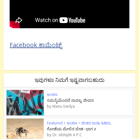
Facebook ಕಾಮೆಂಟ್ಸ್
ಇವುಗಳೂ ನಿಮಗೆ ಇಷ್ಟವಾಗಬಹುದು
ಅಂಕಣ
ಸಮಸ್ಯೆಯೆಂದರೆ ಸಾವಲ್ಲ, ಜೀವನ
by
Manu Vaidya
Featured
•
ಅಂಕಣ
•
ಜೇಡನ ಜಾಡು ಹಿಡಿದು..
ಗೋಡೆಯ ಮೇಲಿನ ಜೇಡ- ಭಾಗ ೨
by
Dr. Abhijith A P C