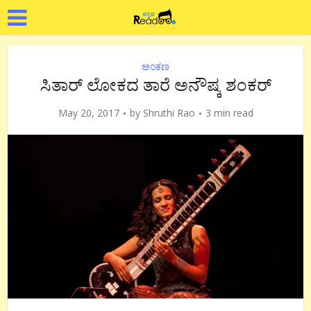
ಅಂಕಣ
ಸಿತಾರ್ ಲೋಕದ ತಾರೆ ಅನೌಷ್ಕ ಶಂಕರ್
May 20, 2017
by
Shruthi Rao
3 min read