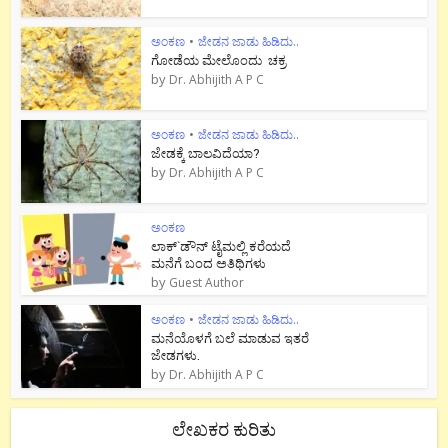
ಅಂಕಣ
•
ಜೇಡನ ಜಾಡು ಹಿಡಿದು..
ಗೋಡೆಯ ಮೇಲೊಂದು ಚಕ್ರ
by
Dr. Abhijith A P C
ಅಂಕಣ
•
ಜೇಡನ ಜಾಡು ಹಿಡಿದು..
ಜೇಡಕ್ಕೆ ಬಾಲವಿದೆಯಾ?
by
Dr. Abhijith A P C
ಅಂಕಣ
ಲಾಕ್`ಡೌನ್ ಟೈಮಲ್ಲಿ ಕರೆಯದೆ
ಮನೆಗೆ ಬಂದ ಅತಿಥಿಗಳು
by
Guest Author
ಅಂಕಣ
•
ಜೇಡನ ಜಾಡು ಹಿಡಿದು..
ಮನೆಯೊಳಗೆ ಬಲೆ ಮಾಡುವ ಇತರೆ
ಜೇಡಗಳು.
by
Dr. Abhijith A P C
ಲೇಖಕರ ಕುರಿತು