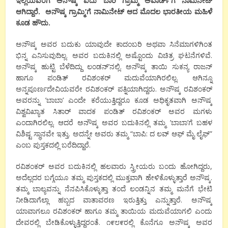
ಇಲ್ಲಿಯವರೆಗೆ ಅನೌಷ್ಕ ಐದು ಬಾರಿ ಗ್ರಾಮ್ಮಿ ಅವಾರ್ಡ್’ಗೆ ನಾಮಿನೇಟ್
ಆಗಿದ್ದಾರೆ. ಅನೌಷ್ಕ ಗ್ರಾಮ್ಮಿ’ಗೆ ನಾಮಿನೇಟ್ ಆದ ಮೊದಲ ಭಾರತೀಯ ಮಹಿಳೆ
ಕೂಡ ಹೌದು.
ಅನೌಷ್ಕ ಅವರ ಬದುಕು ಯಾವುದೇ ಕಾದಂಬರಿ ಅಥವಾ ಸಿನೆಮಾಗಳಿಗಿಂತ
ಭಿನ್ನ ಎನಿಸುವುದಿಲ್ಲ. ಅವರ ಬದುಕಿನಲ್ಲಿ ಅಷ್ಟೊಂದು ವಿಚಿತ್ರ ಘಟನೆಗಳಿವೆ.
ಅನೌಷ್ಕ ಹುಟ್ಟಿ ಬೆಳೆದಿದ್ದು ಲಂಡನ್’ನಲ್ಲಿ. ಅನೌಷ್ಕ ತಾಯಿ ಸುಕನ್ಯ ರಾಜನ್
ಹಾಗೂ ಪಂಡಿತ್ ರವಿಶಂಕರ್ ಮದುವೆಯಾಗಿರಲಿಲ್ಲ. ಆಗಿನ್ನೂ
ಅನ್ನಪೂರ್ಣದೇವಿಯವರೇ ರವಿಶಂಕರ್ ಪತ್ನಿಯಾಗಿದ್ದರು. ಅನೌಷ್ಕ ರವಿಶಂಕರ್
ಅವರನ್ನು ’ಬಾಬಾ’ ಎಂದೇ ಕರೆಯುತ್ತಿದ್ದರೂ ಕೂಡ ಅಧಿಕೃತವಾಗಿ ಅನೌಷ್ಕ
ವಿಶ್ವವಿಖ್ಯಾತ ಸಿತಾರ್ ವಾದಕ ಪಂಡಿತ್ ರವಿಶಂಕರ್ ಅವರ ಮಗಳು
ಎಂದಾಗಿರಲಿಲ್ಲ. ಆದರೆ ಅನೌಷ್ಕ ಅವರ ಬದುಕಿನಲ್ಲಿ ತಮ್ಮ ’ಬಾಬಾ’ಗೆ ಬಹಳ
ವಿಶಿಷ್ಟ ಸ್ಥಾನವೇ ಇತ್ತು. ಅದನ್ನೇ ಅವರು ತಮ್ಮ “ಬಾಪಿ: ದ ಲವ್ ಆಫ್ ಮೈ ಲೈಫ್”
ಎಂಬ ಪುಸ್ತಕದಲ್ಲಿ ಬರೆದಿದ್ದಾರೆ.
ರವಿಶಂಕರ್ ಅವರ ಬದುಕಿನಲ್ಲಿ ಹಲವಾರು ಸ್ತ್ರೀಯರು ಬಂದು ಹೋಗಿದ್ದರು,
ಅದೆಲ್ಲದರ ಬಗ್ಗೆಯೂ ತಮ್ಮ ಪುಸ್ತಕದಲ್ಲಿ ಮುಕ್ತವಾಗಿ ಹೇಳಿಕೊಳ್ಳುತ್ತಾರೆ ಅನೌಷ್ಕ.
ತಮ್ಮ ಬಾಲ್ಯವನ್ನು ನೆನಪಿಸಿಕೊಳ್ಳುತ್ತಾ ತಂದೆ ಲಂಡನ್ನಿನ ತಮ್ಮ ಮನೆಗೆ ಭೇಟಿ
ನೀಡಿದಾಗೆಲ್ಲಾ ಹಬ್ಬದ ವಾತಾವರಣ ಇರುತ್ತಿತ್ತು ಎನ್ನುತ್ತಾರೆ. ಅನೌಷ್ಕ
ಯಾವಾಗಲೂ ರವಿಶಂಕರ್ ಹಾಗೂ ತಮ್ಮ ತಾಯಿಯ ಮದುವೆಯಾಗಲಿ ಎಂದು
ದೇವರಲ್ಲಿ ಬೇಡಿಕೊಳ್ಳುತ್ತಿದ್ದರಂತೆ. ೧೯೮೯ರಲ್ಲಿ ಕೊನೆಗೂ ಅನೌಷ್ಕ ಅವರ