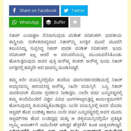
Share on Facebook
Twitter
WhatsApp
Buffer
ಸಿತಾರ್ ಎಂದಾಕ್ಷಣ ನೆನಪಾಗುವುದು ಪಂಡಿತ್ ರವಿಶಂಕರ್. ಭಾರತೀಯ
ಶಾಸ್ತ್ರೀಯ ಸಂಗೀತವಾದ್ಯವಾದ ಸಿತಾರ್’ನ್ನು ಜಗತ್ತಿನ ಮೂಲೆ ಮೂಲೆಗೆ
ತಲುಪಿಸಿದ್ದು ಸುಪ್ರಸಿದ್ಧ ಸಿತಾರ್ ವಾದಕ ಪಂಡಿತ್ ರವಿಶಂಕರ್. ಇಂದು
ರವಿಶಂಕರ್ ಇಲ್ಲ ಆದರೆ ಆ ಪರಂಪರೆಯನ್ನು ಮುಂದುವರೆಸಿಕೊಂಡು
ಹೋಗುತ್ತಿರುವುದು ಅವರ ಪುತ್ರಿ ಅನೌಷ್ಕ ಶಂಕರ್. ಅನೌಷ್ಕ ಇಂದು ಸಿತಾರ್
ಜಗತ್ತಿನಲ್ಲಿ ತಮ್ಮದೇ ಆದ ಛಾಪನ್ನು ಮೂಡಿಸಿದ್ದಾರೆ.
ತಮ್ಮ ೯ನೇ ವಯಸ್ಸಿನಲ್ಲಿಯೇ ತಂದೆಯ ಮಾರ್ಗದರ್ಶನದಡಿಯಲ್ಲಿ ಸಿತಾರ್
ಅಭ್ಯಾಸವನ್ನು ಆರಂಭಿಸಿದ್ದ ಅನೌಷ್ಕ, ೧೩ನೇ ವಯಸ್ಸಿಗೆ ಒಬ್ಬ ಸಿತಾರ್
ವಾದಕಿಯಾಗಿ ಮೊದಲ ಪ್ರದರ್ಶನ ನೀಡಿದ್ದರು. ೧೪ನೇ ವರ್ಷ ಎನ್ನುವಷ್ಟರಲ್ಲಿ
ತಮ್ಮ ತಂದೆಯೊಂದಿಗೆ ವಿಶ್ವದ ವಿವಿಧ ಭಾಗಗಳಲ್ಲಾಗುತ್ತಿದ್ದ ಕಾರ್ಯಕ್ರಮಗಳಿಗೆ
ಹೋಗುವುದನ್ನ ಶುರುವಿಟ್ಟುಕೊಂಡಿದ್ದರು. ೧೭ನೇ ವಯಸ್ಸಿನಲ್ಲಿ ಅವರ ಮೊದಲ
ಆಲ್ಬಮ್ ಹೊರ ಬಂದಿತ್ತು ಹಾಗೂ ೨೦ನೇ ವರ್ಷ ಎನ್ನುವಷ್ಟರಲ್ಲಿ ಅವರ ಮೂರು
ಆಲ್ಬಮ್’ಗಳು ಹೊರ ಬಂದಿದ್ದವು ಮತ್ತು ಆ ಚಿಕ್ಕವಯಸ್ಸಿನಲ್ಲಿಯೇ ಪ್ರತಿಷ್ಠಿತ
ಗ್ರಾಮ್ಮಿ ಅವಾರ್ಡ್’ಗೆ ನಾಮಿನೇಟ್ ಆಗಿದ್ದರ ಹೆಗ್ಗಳಿಕೆಗೆ ಕೂಡ ಪಾತ್ರವಾಗಿದ್ದಾರೆ.