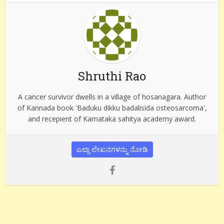
Shruthi Rao
A cancer survivor dwells in a village of hosanagara. Author
of Kannada book 'Baduku dikku badalisida osteosarcoma',
and recepient of Karnataka sahitya academy award.
ಎಲ್ಲಾ ಲೇಖನಗಳನ್ನು ನೋಡಿ