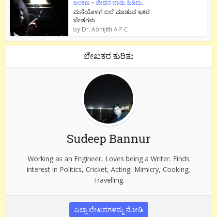
ಅಂಕಣ
•
ಜೇಡನ ಜಾಡು ಹಿಡಿದು..
ಮನೆಯೊಳಗೆ ಬಲೆ ಮಾಡುವ ಇತರೆ
ಜೇಡಗಳು.
by
Dr. Abhijith A P C
ಲೇಖಕರ ಕುರಿತು
Sudeep Bannur
Working as an Engineer, Loves being a Writer. Finds
interest in Politics, Cricket, Acting, Mimicry, Cooking,
Travelling.
ಎಲ್ಲಾ ಲೇಖನಗಳನ್ನು ನೋಡಿ