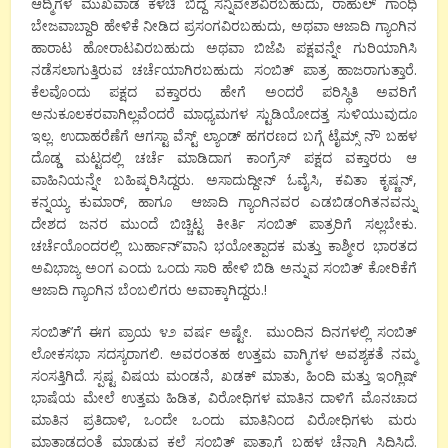
ಆದ್ಮಿಗಳ ಮುಖವಾಡ ಕಳಚಿ ಬಿದ್ದ ಸನ್ನಿವೇಶವಿರಬಹುದು, ರಾಹುಲ್ ಗಾಂಧಿ
ಬೇಜವಾಬ್ದಾರಿ ಹೇಳಿಕೆ ನೀಡಿದ ಪ್ರಸಂಗವಿರಬಹುದು, ಅಥವಾ ಆಜಾದಿ ಗ್ಯಾಂಗಿನ
ಹಾರಾಟ ಹೋರಾಟವಿರಬಹುದು ಅಥವಾ ಬಿಜೆಪಿ ಪಕ್ಷವನ್ನೇ ಗುರಿಯಾಗಿಸಿ
ನಡೆಸಲಾಗುತ್ತಿರುವ ಚರ್ಚೆಯಾಗಿರಬಹುದು ಸಂಬಿತ್ ಪಾತ್ರ ಹಾಜರಾಗುತ್ತಾರೆ.
ಕೆಲವೊಂದು ಪಕ್ಷದ ವಕ್ತಾರರು ಹೇಗೆ ಅಂದರೆ ಪರಿಸ್ಥಿತಿ ಅವರಿಗೆ
ಅನುಕೂಲಕರವಾಗಿಲ್ಲವೆಂದರೆ ಮಾಧ್ಯಮಗಳ ಸ್ಟುಡಿಯೋದತ್ತ ಸುಳಿಯುವುದೂ
ಇಲ್ಲ. ಉದಾಹರೆಣೆಗೆ ಆಗಸ್ಟಾ ವೆಸ್ಟ್ ಲ್ಯಾಂಡ್ ಹಗರಣದ ಬಗ್ಗೆ ಟೈಮ್ಸ್ ನೌ ಬಹಳ
ದೊಡ್ಡ ಮಟ್ಟದಲ್ಲಿ ಚರ್ಚೆ ಮಾಡಿದಾಗ ಕಾಂಗ್ರೆಸ್ ಪಕ್ಷದ ವಕ್ತಾರರು ಆ
ವಾಹಿನಿಯನ್ನೇ ಬಹಿಷ್ಕರಿಸಿದ್ದರು. ಅಸಾದುದ್ದೀನ್ ಓವೈಸಿ, ಕವಿತಾ ಕೃಷ್ಣನ್,
ಕನ್ನಯ್ಯ ಕುಮಾರ್, ಹಾಗೂ ಆಜಾದಿ ಗ್ಯಾಂಗಿನವರ ಎಡಬಿಡಂಗಿತನವನ್ನು
ದೇಶದ ಜನರ ಮುಂದೆ ಬಿಚ್ಚಿಟ್ಟ ಕೀರ್ತಿ ಸಂಬಿತ್ ಪಾತ್ರರಿಗೆ ಸಲ್ಲಬೇಕು.
ಚರ್ಚೆಯೊಂದರಲ್ಲಿ ಬುರ್ಹಾನ್’ವಾನಿ ಭಯೋತ್ಪಾದಕ ಮತ್ತು ಕಾಶ್ಮೀರ ಭಾರತದ
ಅವಿಭಾಜ್ಯ ಅಂಗ ಎಂದು ಒಂದು ಸಾರಿ ಹೇಳಿ ಬಿಡಿ ಅನ್ನುವ ಸಂಬಿತ್ ಕೋರಿಕೆಗೆ
ಆಜಾದಿ ಗ್ಯಾಂಗಿನ ಬೆಂಬಲಿಗರು ಅವಾಕ್ಕಾಗಿದ್ದರು.!
ಸಂಬಿತ್’ಗೆ ಈಗ ಪ್ರಾಯ ೪೨ ವರ್ಷ ಅಷ್ಟೇ. ಮುಂದಿನ ದಿನಗಳಲ್ಲಿ ಸಂಬಿತ್
ಲೋಕಸಭಾ ಸದಸ್ಯರಾಗಲಿ. ಅವರಂತಹ ಉತ್ತಮ ವಾಗ್ಮಿಗಳ ಅವಶ್ಯಕತೆ ನಮ್ಮ
ಸಂಸತ್ತಿಗಿದೆ. ಸ್ಪಷ್ಟ ವಿಷಯ ಮಂಡನೆ, ಖಡಕ್ ಮಾತು, ಹಿಂದಿ ಮತ್ತು ಇಂಗ್ಲಿಷ್
ಭಾಷೆಯ ಮೇಲೆ ಉತ್ತಮ ಹಿಡಿತ, ವಿರೋಧಿಗಳ ಮಾತಿನ ದಾಳಿಗೆ ಮೊನಚಾದ
ಮಾತಿನ ಪ್ರತಿದಾಳಿ, ಒಂದೇ ಒಂದು ಮಾತಿನಿಂದ ವಿರೋಧಿಗಳು ಮರು
ಮಾತಾಡದಂತೆ ಮಾಡುವ ಕಲೆ ಸಂಬಿತ್ ಪಾತ್ರಾಗೆ ಬಹಳ ಚೆನ್ನಾಗಿ ಸಿದ್ಧಿಸಿದೆ.