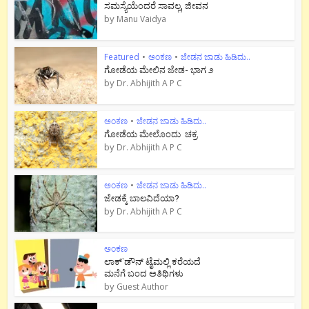
ಸಮಸ್ಯೆಯೆಂದರೆ ಸಾವಲ್ಲ, ಜೀವನ
by
Manu Vaidya
Featured
•
ಅಂಕಣ
•
ಜೇಡನ ಜಾಡು ಹಿಡಿದು..
ಗೋಡೆಯ ಮೇಲಿನ ಜೇಡ- ಭಾಗ ೨
by
Dr. Abhijith A P C
ಅಂಕಣ
•
ಜೇಡನ ಜಾಡು ಹಿಡಿದು..
ಗೋಡೆಯ ಮೇಲೊಂದು ಚಕ್ರ
by
Dr. Abhijith A P C
ಅಂಕಣ
•
ಜೇಡನ ಜಾಡು ಹಿಡಿದು..
ಜೇಡಕ್ಕೆ ಬಾಲವಿದೆಯಾ?
by
Dr. Abhijith A P C
ಅಂಕಣ
ಲಾಕ್`ಡೌನ್ ಟೈಮಲ್ಲಿ ಕರೆಯದೆ
ಮನೆಗೆ ಬಂದ ಅತಿಥಿಗಳು
by
Guest Author