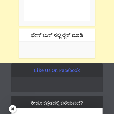
One e-mail a week. We don't spam.
Don't forget to check the promotional
tab if you are using gmail.
ಫೇಸ್’ಬುಕ್’ನಲ್ಲಿ ಲೈಕ್ ಮಾಡಿ
Like Us On Facebook
ರೀಡೂ ಕನ್ನಡದಲ್ಲಿ ಬರೆಯಬೇಕೆ?