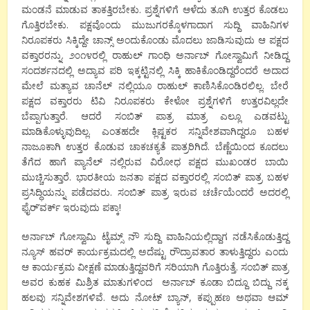
ಮಂಡನೆ ಮಾಡುವ ತಾಕತ್ತಿರಬೇಕು. ಪ್ರಶ್ನೆಗಳಿಗೆ ಆಳೆದು ತೂಗಿ ಉತ್ತರ ಕೊಡಲು
ಗೊತ್ತಿರಬೇಕು‌. ಪಕ್ಷವೊಂದು ಮುಜುಗರಕ್ಕೊಳಗಾದಾಗ ಸುದ್ದಿ ವಾಹಿನಿಗಳ
ನಿರೂಪಕರು ಸಿಕ್ಕಿದ್ದೇ ಚಾನ್ಸ್ ಅಂದುಕೊಂಡು ಮೊದಲು ಜಾಡಿಸುವುದು ಆ ಪಕ್ಷದ
ವಕ್ತಾರರನ್ನು. ೨೦೧೪ರಲ್ಲಿ ರಾಹುಲ್ ಗಾಂಧಿ ಅರ್ನಾಬ್ ಗೋಸ್ವಾಮಿಗೆ ನೀಡಿದ್ದ
ಸಂದರ್ಶನದಲ್ಲಿ ಅದ್ಯಾವ ಪರಿ ಇಕ್ಕಟ್ಟಿನಲ್ಲಿ ಸಿಕ್ಕಿ ಹಾಕಿಕೊಂಡಿದ್ದರೆಂದರೆ ಅದಾದ
ಮೇಲೆ ಮತ್ಯಾವ ಚಾನೆಲ್ ನಲ್ಲಿಯೂ ರಾಹುಲ್ ಕಾಣಿಸಿಕೊಂಡಿರಲಿಲ್ಲ. ಬೇರೆ
ಪಕ್ಷದ ವಕ್ತಾರರು ಟಿವಿ ನಿರೂಪಕರು ಕೇಳೋ ಪ್ರಶ್ನೆಗಳಿಗೆ ಉತ್ತರವಿಲ್ಲದೇ
ಬೆಪ್ಪಾಗುತ್ತಾರೆ. ಆದರೆ ಸಂಬಿತ್ ಪಾತ್ರ ಮಾತ್ರ ಎಲ್ಲೂ ಎಡವಟ್ಟು
ಮಾಡಿಕೊಳ್ಳುವುದಿಲ್ಲ. ಎಂತಹದೇ ಕ್ಲಿಷ್ಟಕರ ಸನ್ನಿವೇಶವಾಗಿದ್ದರೂ ಬಹಳ
ನಾಜೂಕಾಗಿ ಉತ್ತರ ಕೊಡುವ ಚಾಕಚಕ್ಯತೆ ಪಾತ್ರರಿಗಿದೆ. ಬೆಣ್ಣೆಯಿಂದ ಕೂದಲು
ತೆಗೆದ ಹಾಗೆ ಪ್ಯಾನೆಲ್ ನಲ್ಲಿರುವ ವಿರೋಧ ಪಕ್ಷದ ಮುಖಂಡರ ಬಾಯಿ
ಮುಚ್ಚಿಸುತ್ತಾರೆ. ಭಾರತೀಯ ಜನತಾ ಪಕ್ಷದ ವಕ್ತಾರರಲ್ಲಿ ಸಂಬಿತ್ ಪಾತ್ರ ಬಹಳ
ಪ್ರಸಿದ್ಧಿಯನ್ನು ಪಡೆದವರು. ಸಂಬಿತ್ ಪಾತ್ರ ಇರುವ ಚರ್ಚೆಯೆಂದರೆ ಅದರಲ್ಲಿ
ಫೈರ್’ವರ್ಕ್ ಇರುವುದು ಪಕ್ಕಾ!
ಅರ್ನಾಬ್ ಗೋಸ್ವಾಮಿ ಟೈಮ್ಸ್ ನೌ ಸುದ್ದಿ ವಾಹಿನಿಯಲ್ಲಿದ್ದಾಗ ನಡೆಸಿಕೊಡುತ್ತಿದ್ದ
ನ್ಯೂಸ್ ಹವರ್ ಕಾರ್ಯಕ್ರಮದಲ್ಲಿ ಅದೆಷ್ಟು ರೌದ್ರಾವತಾರ ತಾಳುತ್ತಿದ್ದರು ಎಂದು
ಆ ಕಾರ್ಯಕ್ರಮ ವೀಕ್ಷಣೆ ಮಾಡುತ್ತಿದ್ದವರಿಗೆ ಸರಿಯಾಗಿ ಗೊತ್ತಿರುತ್ತೆ. ಸಂಬಿತ್ ಪಾತ್ರ
ಅವರ ಕುಹಕ ಮಿಶ್ರಿತ ಮಾತುಗಳಿಂದ ಅರ್ನಾಬ್ ಕೂಡಾ ಬಿದ್ದೂ ಬಿದ್ದು ನಕ್ಕ
ಹಲವು ಸನ್ನಿವೇಶಗಳಿವೆ. ಅದು ನೋಟ್ ಬ್ಯಾನ್, ಕಪ್ಪುಹಣ ಅಥವಾ ಆಮ್