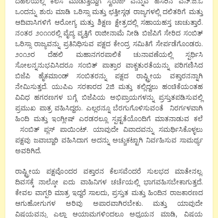
ದೆಹಲಿಯಲ್ಲಿ ಕೆಲಸ ಮಾಡುತ್ತಿದ್ದಾಗ ಸ್ವರಾಜ್ ಎನ್ನುವ ಹೆಸರಿನ ಎನ್.ಜಿ.ಒ
ಒಂದನ್ನು ಶುರು ಮಾಡಿ ಒರಿಸ್ಸಾ ಮತ್ತು ಛತ್ತೀಸ್ಗಢ ರಾಜ್ಯಗಳಲ್ಲಿ ದಲಿತರಿಗೆ ಮತ್ತು
ಆದಿವಾಸಿಗಳಿಗೆ ಆರೋಗ್ಯ ಮತ್ತು ಶಿಕ್ಷಣ ಕ್ಷೇತ್ರದಲ್ಲಿ ಸಹಾಯಹಸ್ತ ಚಾಚುತ್ತಾರೆ.
ನಂತರ ೨೦೧೧ರಲ್ಲಿ ವೈದ್ಯ ವೃತ್ತಿಗೆ ರಾಜೀನಾಮೆ ನೀಡಿ ಬಿಜೆಪಿಗೆ ಸೇರಿದ ಸಂಬಿತ್
ಒರಿಸ್ಸಾ ರಾಜ್ಯವನ್ನು ಪ್ರತಿನಿಧಿಸುವ ಪಕ್ಷದ ಕೇಂದ್ರ ಸಮಿತಿಗೆ ಸೇರ್ಪಡೆಗೊಂಡರು.
೨೦೧೨ರ ದೆಹಲಿ ಮಹಾನಗರಪಾಲಿಕೆ ಚುನಾವಣೆಯಲ್ಲಿ ಸ್ಪರ್ಧಿಸಿ
ಸೋಲನ್ನನುಭವಿಸಿದರೂ ಸಂಬಿತ್ ಪಾತ್ರಾರ ವಾಕ್ಚತುರತೆಯನ್ನು ಪರಿಗಣಿಸಿದ
ಬಿಜೆಪಿ ಹೈಕಮಾಂಡ್ ಸಂಬಿತರನ್ನು ಪಕ್ಷದ ರಾಷ್ಟ್ರೀಯ ವಕ್ತಾರನನ್ನಾಗಿ
ನೇಮಿಸುತ್ತದೆ. ಯುಪಿಎ ಸರಕಾರದ 2ಜಿ ಮತ್ತು ಕಲ್ಲಿದ್ದಲು ಹಂಚಿಕೆಯಂತಹ
ವಿವಿಧ ಹಗರಣಗಳ ಬಗ್ಗೆ ಬಿಜೆಪಿಯ ಅಭಿಪ್ರಾಯಗಳನ್ನು ಪ್ರಸ್ತುತಪಡಿಸುವಲ್ಲಿ
ಪ್ರಮುಖ ಪಾತ್ರ ವಹಿಸಿದ್ದರು. ಎಲ್ಲರನ್ನೂ ಬೆರಗುಗೊಳಿಸುವಂತೆ ನಿರರ್ಗಳವಾಗಿ
ಹಿಂದಿ ಮತ್ತು ಇಂಗ್ಲೀಷ್ ಎರಡರಲ್ಲೂ ಸ್ಪಷ್ಟತೆಯೊಂದಿಗೆ ಮಾತನಾಡುವ ಕಲೆ
ಸಂಬಿತ್ ಪ್ಲಸ್ ಪಾಯಿಂಟ್. ಯಾವುದೇ ವಿವಾದವನ್ನು ಸಮರ್ಥಿಸಿಕೊಳ್ಳಲು
ಪಕ್ಷವು ಜವಾಬ್ದಾರಿ ವಹಿಸಿದಾಗ ಅದನ್ನು ಅಚ್ಚುಕಟ್ಟಾಗಿ ನಿರ್ವಹಿಸುವ ಸಾಮರ್ಥ್ಯ
ಅವರಿಗಿದೆ.
ರಾಷ್ಟ್ರೀಯ ಪಕ್ಷವೊಂದರ ವಕ್ತಾರನ ಕೆಲಸವೆಂದರೆ ಸುಲಭದ ಮಾತೇನಲ್ಲ.
ದಿವಸಕ್ಕೆ ನಾಲ್ಕೋ ಐದು ವಾಹಿನಿಗಳ ಚರ್ಚೆಯಲ್ಲಿ ಭಾಗವಹಿಸಬೇಕಾಗುತ್ತದೆ.
ಕೇವಲ ವಾಗ್ಪರಿ ಮಾತ್ರ ಇದ್ದರೆ ಸಾಲದು, ಪ್ರಸ್ತುತ ಮತ್ತು ಹಿಂದಿನ ರಾಜಕಾರಣದ
ಆಗುಹೋಗುಗಳ ಅರಿವು ಅಪಾರವಾಗಿರಬೇಕು. ಮತ್ತು ಯಾವುದೇ
ವಿಷಯವನ್ನು ಎಲ್ಲಾ ಆಯಾಮಗಳಿಂದಲೂ ಅಧ್ಯಯನ ಮಾಡಿ, ವಿಷಯ