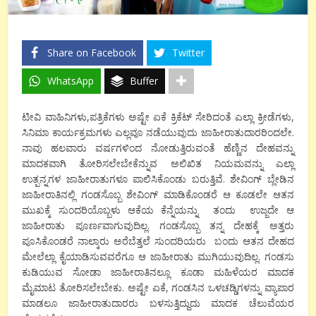
Share on Facebook
Twitter
WhatsApp
Buffer
ಟೀವಿ ವಾಹಿನಿಗಳು,ಪತ್ರಿಕೆಗಳು ಅಷ್ಟೇ ಏಕೆ ಕ್ರಿಕೆಟ್ ಸೇರಿದಂತೆ ಎಲ್ಲಾ ಕ್ರೀಡೆಗಳು,
ಸಿನಿಮಾ ಕಾರ್ಯಕ್ರಮಗಳು ಎಲ್ಲವೂ ನಡೆಯುವುದು ಜಾಹೀರಾತುದಾರರಿಂದಲೇ.
ನಾವು ಹಲವಾರು ವರ್ಷಗಳಿಂದ ನೋಡುತ್ತಿರುವಂತೆ ಹೆಣ್ಣಿನ ದೇಹವನ್ನು
ಮಾದಕವಾಗಿ ತೋರಿಸಲೇಬೇಕೆನ್ನುವ ಅಲಿಖಿತ ನಿಯಮವನ್ನು ಎಲ್ಲಾ
ಉತ್ಪನ್ನಗಳ ಜಾಹೀರಾತುಗಳೂ ಪಾಲಿಸಿಕೊಂಡು ಬರುತ್ತಿವೆ. ಶೇವಿಂಗ್ ಬ್ಲೇಡಿನ
ಜಾಹೀರಾತಿನಲ್ಲಿ ಗಂಡಸೊಬ್ಬ ಶೇವಿಂಗ್ ಮಾಡಿಕೊಂಡರೆ ಆ ಕೂಡಲೇ ಆತನ
ಮುಖಕ್ಕೆ ಸುಂದರಿಯೊಬ್ಬಳು ಆಕೆಯ ಕೆನ್ನೆಯನ್ನು ​ತಂದು ​ ಉಜ್ಜದೇ ಆ
ಜಾಹೀರಾತು ಪೂರ್ಣವಾಗುವುದಿಲ್ಲ. ಗಂಡಸೊಬ್ಬ ತನ್ನ ದೇಹಕ್ಕೆ ಅತ್ತರು
ಪೂಸಿಕೊಂಡರೆ ನಾಲ್ಕಾರು ಅರೆಬೆತ್ತಲೆ ಸುಂದರಿಯರು ​ಬಂದು ​ಆತನ ದೇಹದ
ಮೇಲೆಲ್ಲಾ ಕೈಯಾಡಿಸುವವರೆಗೂ ಆ ಜಾಹೀರಾತು ಮುಗಿಯುವುದಿಲ್ಲ. ಗಂಡಸು
ಕುಡಿಯುವ ಸೋಡಾ ಜಾಹೀರಾತಿನಲ್ಲೂ ಕೂಡಾ ಮಹಿಳೆಯರ ಮಾದಕ
ಮೈಮಾಟ ತೋರಿಸಲೇಬೇಕು. ಅಷ್ಟೇ ಏಕೆ, ಗಂಡಸಿನ ಒಳಚಡ್ಡಿಗಳನ್ನು ವ್ಯಾಪಾರ
ಮಾಡಲೂ ಜಾಹೀರಾತುದಾರರು ಬಳಸುತ್ತಿದ್ದುದು ಮಾದಕ ಚೆಲುವೆಯರ