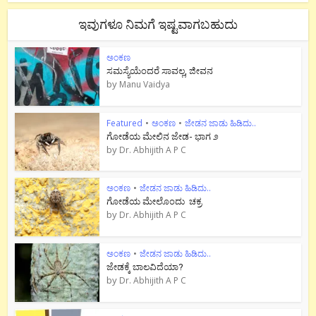
ಇವುಗಳೂ ನಿಮಗೆ ಇಷ್ಟವಾಗಬಹುದು
ಅಂಕಣ
ಸಮಸ್ಯೆಯೆಂದರೆ ಸಾವಲ್ಲ, ಜೀವನ
by
Manu Vaidya
Featured
•
ಅಂಕಣ
•
ಜೇಡನ ಜಾಡು ಹಿಡಿದು..
ಗೋಡೆಯ ಮೇಲಿನ ಜೇಡ- ಭಾಗ ೨
by
Dr. Abhijith A P C
ಅಂಕಣ
•
ಜೇಡನ ಜಾಡು ಹಿಡಿದು..
ಗೋಡೆಯ ಮೇಲೊಂದು ಚಕ್ರ
by
Dr. Abhijith A P C
ಅಂಕಣ
•
ಜೇಡನ ಜಾಡು ಹಿಡಿದು..
ಜೇಡಕ್ಕೆ ಬಾಲವಿದೆಯಾ?
by
Dr. Abhijith A P C