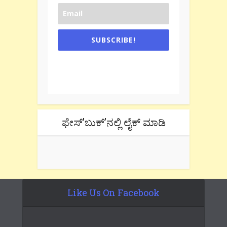
SUBSCRIBE!
One e-mail a week. We don't spam.
Don't forget to check the promotional
tab if you are using gmail.
ಫೇಸ್’ಬುಕ್’ನಲ್ಲಿ ಲೈಕ್ ಮಾಡಿ
Like Us On Facebook