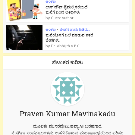
ಅಂಕಣ
ಲಾಕ್`ಡೌನ್ ಟೈಮಲ್ಲಿ ಕರೆಯದೆ
ಮನೆಗೆ ಬಂದ ಅತಿಥಿಗಳು
by
Guest Author
ಅಂಕಣ
•
ಜೇಡನ ಜಾಡು ಹಿಡಿದು..
ಮನೆಯೊಳಗೆ ಬಲೆ ಮಾಡುವ ಇತರೆ
ಜೇಡಗಳು.
by
Dr. Abhijith A P C
ಲೇಖಕರ ಕುರಿತು
Praven Kumar Mavinakadu
ಮೂಲತಃ ಪರಿಸರಪ್ರೇಮಿ.ಹವ್ಯಾಸೀ ಬರಹಗಾರ.
ನೈಸರ್ಗಿಕ ಸಂಪನ್ಮೂಲಗಳನ್ನು ಉಳಿಸಿಕೊಳ್ಳುವ ಮಹತ್ವಾಕಾಂಕ್ಷೆಯಿಂದ ಪರಿಸರ